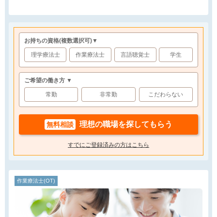
お持ちの資格
(複数選択可)
▼
理学療法士
作業療法士
言語聴覚士
学生
ご希望の働き方 ▼
常勤
非常勤
こだわらない
理想の職場を探してもらう
無料相談
すでにご登録済みの方はこちら
作業療法士(OT)