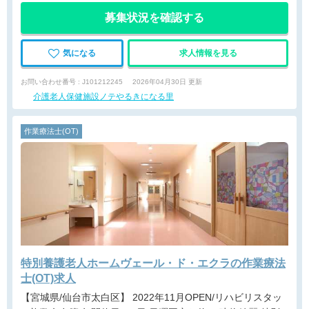
募集状況を確認する
気になる
求人情報を見る
お問い合わせ番号 : J101212245
2026年04月30日 更新
介護老人保健施設ノテやるきになる里
作業療法士(OT)
特別養護老人ホームヴェール・ド・エクラの作業療法
士(OT)求人
【宮城県/仙台市太白区】 2022年11月OPEN/リハビリスタッ