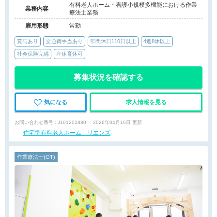
有料老人ホーム・看護小規模多機能における作業
業務内容
療法士業務
雇用形態
常勤
賞与あり
交通費手当あり
年間休日110日以上
4週8休以上
社会保険完備
産休育休可
募集状況を確認する
気になる
求人情報を見る
お問い合わせ番号 : J101202880
2026年04月16日 更新
住宅型有料老人ホーム リエンズ
作業療法士(OT)