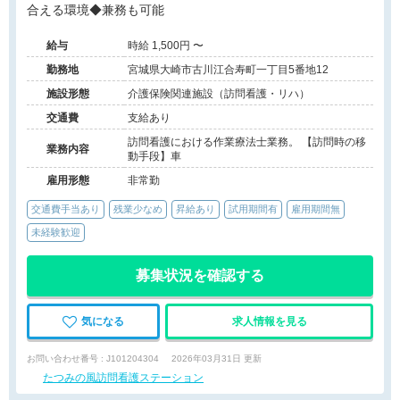
合える環境◆兼務も可能
給与
時給 1,500円 〜
勤務地
宮城県大崎市古川江合寿町一丁目5番地12
施設形態
介護保険関連施設（訪問看護・リハ）
交通費
支給あり
訪問看護における作業療法士業務。 【訪問時の移
業務内容
動手段】車
雇用形態
非常勤
交通費手当あり
残業少なめ
昇給あり
試用期間有
雇用期間無
未経験歓迎
募集状況を確認する
気になる
求人情報を見る
お問い合わせ番号 : J101204304
2026年03月31日 更新
たつみの風訪問看護ステーション