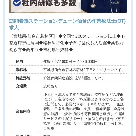
訪問看護ステーションデューン仙台の作業療法士(OT)
求人
【宮城県/仙台市若林区】 ◆全国で200ステーション以上◆47
都道府県に展開◆精神科特化◆子育て世代も大活躍◆柔軟な
働き方◆高年収◆福利厚生抜群◆
給与
年収 3,972,000円 〜 4,236,000円
勤務地
宮城県仙台市若林区若林2丁目2-1 グリーンハイツ
若林Ⅱ101号室
施設形態
介護保険関連施設（訪問看護・リハ）
交通費
支給あり
小児から成人まで統合失調症、依存症などの理由
により、在宅でのケアを必要とされる方のご自宅
に訪問して、必要なサポートを行います。 ・服薬
管理、日常生活の補助、支援 ・精神状態、全身状
業務内容
態の確認 ・地域の施設や専門機関と連携して福祉
サービスの手配サポート ・病気との付き合い方の
指導 【送迎業務】なし 【訪問時の移動手段】車;
自転車