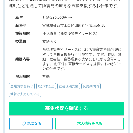
運動などを通して障害児の療育を直接支援するお仕事です。
給与
月給 230,000円 〜
勤務地
宮城県仙台市太白区四郎丸字吹上55-15
施設形態
小児療育（放課後等デイサービス）
交通費
支給あり
放課後等デイサービスにおける療育業務 障害児に
対して直接支援を行う仕事です。 学習、趣味、運
業務内容
動、社会性、自己理解を大切にしながら療育をし
ます。 お子様に直接サービスを提供するのがメイ
ンの仕事です。
雇用形態
常勤
交通費手当あり
4週8休以上
社会保険完備
試用期間有
経営が安定している
募集状況を確認する
気になる
求人情報を見る