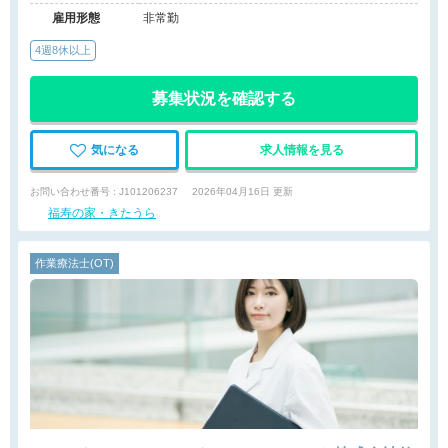
雇用形態
非常勤
4週8休以上
募集状況を確認する
気になる
求人情報を見る
お問い合わせ番号 : J101206237
2026年04月16日 更新
福寿の家・きたうら
作業療法士(OT)