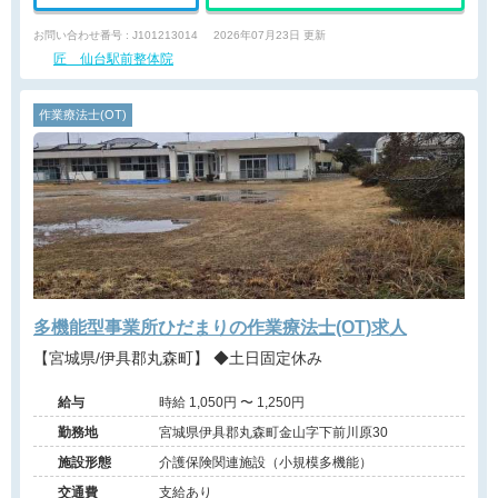
お問い合わせ番号 : J101213014
2026年07月23日 更新
匠 仙台駅前整体院
作業療法士(OT)
多機能型事業所ひだまりの作業療法士(OT)求人
【宮城県/伊具郡丸森町】 ◆土日固定休み
給与
時給 1,050円 〜 1,250円
勤務地
宮城県伊具郡丸森町金山字下前川原30
施設形態
介護保険関連施設（小規模多機能）
交通費
支給あり