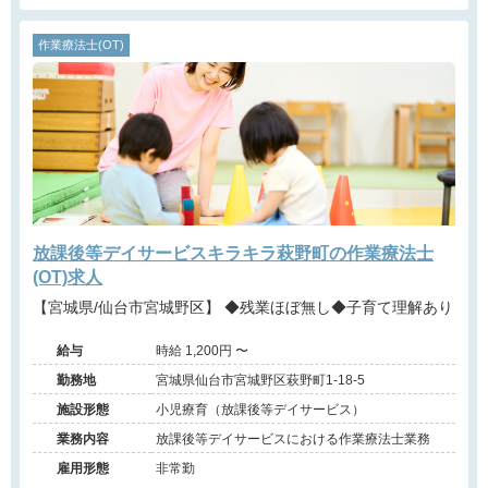
作業療法士(OT)
放課後等デイサービスキラキラ萩野町の作業療法士
(OT)求人
【宮城県/仙台市宮城野区】 ◆残業ほぼ無し◆子育て理解あり
給与
時給 1,200円 〜
勤務地
宮城県仙台市宮城野区萩野町1-18-5
施設形態
小児療育（放課後等デイサービス）
業務内容
放課後等デイサービスにおける作業療法士業務
雇用形態
非常勤