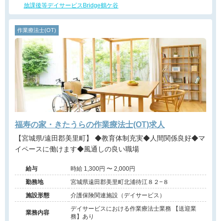
放課後等デイサービスBridge鶴ケ谷
作業療法士(OT)
福寿の家・きたうらの作業療法士(OT)求人
【宮城県/遠田郡美里町】 ◆教育体制充実◆人間関係良好◆マ
イペースに働けます◆風通しの良い職場
給与
時給 1,300円 〜 2,000円
勤務地
宮城県遠田郡美里町北浦待江８２−８
施設形態
介護保険関連施設（デイサービス）
デイサービスにおける作業療法士業務 【送迎業
業務内容
務】あり