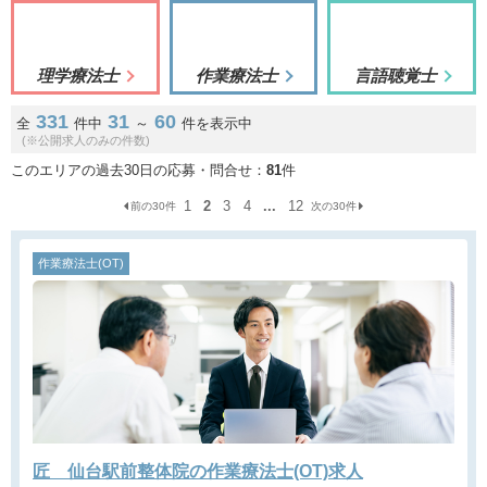
理学療法士
作業療法士
言語聴覚士
331
31
60
全
件中
～
件を表示中
(※公開求人のみの件数)
このエリアの過去30日の応募・問合せ：
81
件
1
2
3
4
...
12
前の30件
次の30件
作業療法士(OT)
匠 仙台駅前整体院の作業療法士(OT)求人