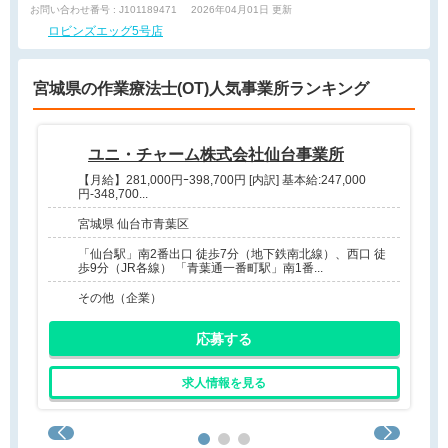
お問い合わせ番号 : J101189471
2026年04月01日 更新
ロビンズエッグ5号店
宮城県の作業療法士(OT)人気事業所ランキング
ユニ・チャーム株式会社仙台事業所
【月給】281,000円ｰ398,700円 [内訳] 基本給:247,000
円-348,700...
宮城県 仙台市青葉区
「仙台駅」南2番出口 徒歩7分（地下鉄南北線）、西口 徒
歩9分（JR各線） 「青葉通一番町駅」南1番...
その他（企業）
応募する
求人情報を見る