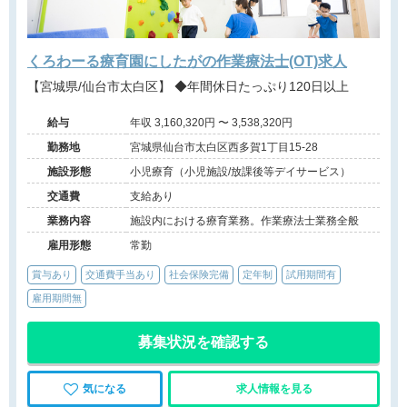
くろわーる療育園にしたがの作業療法士(OT)求人
【宮城県/仙台市太白区】 ◆年間休日たっぷり120日以上
給与
年収 3,160,320円 〜 3,538,320円
勤務地
宮城県仙台市太白区西多賀1丁目15-28
施設形態
小児療育（小児施設/放課後等デイサービス）
交通費
支給あり
業務内容
施設内における療育業務。作業療法士業務全般
雇用形態
常勤
賞与あり
交通費手当あり
社会保険完備
定年制
試用期間有
雇用期間無
募集状況を確認する
気になる
求人情報を見る