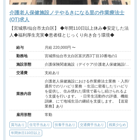
介護老人保健施設ノテやるきになる里の作業療法士
(OT)求人
【宮城県/仙台市太白区】 ◆年間110日以上休み◆安定した法
人◆福利厚生充実◆患者様とじっくり向き合う環境◆
給与
月給 220,000円 〜
勤務地
宮城県仙台市太白区富沢西3丁目10番地の1
施設形態
介護保険関連施設（デイケア/介護老人保健施設/訪
問看護・リハ）
交通費
支給あり
介護老人保健施設における作業療法士業務 ・入所/
通所でのリハビリ業務 ・生活に密着したリハビリ
を提供し、住み慣れた環境で暮らし続けられるよ
業務内容
う支援を行います。 ・日常生活動作の評価、機能
訓練、にて地域生活の継続を支援します。 【送迎
業務】あり
雇用形態
常勤
賞与あり
住宅手当あり
扶養手当あり
交通費手当あり
残業少なめ
年間休日110日以上