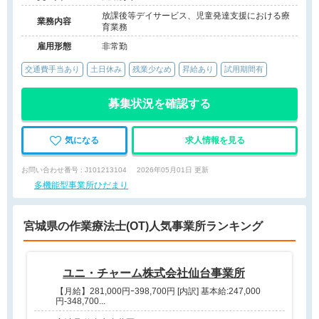
放課後等デイサービス、児童発達支援における療
業務内容
育業務
雇用形態
非常勤
交通費手当あり
土日休み
残業少なめ
昇給あり
試用期間有
募集状況を確認する
気になる
求人情報を見る
お問い合わせ番号 : J101213104
2026年05月01日 更新
多機能型事業所ひだまり
宮城県の作業療法士(OT)人気事業所ランキング
ユニ・チャーム株式会社仙台事業所
【月給】281,000円ｰ398,700円 [内訳] 基本給:247,000
円-348,700...