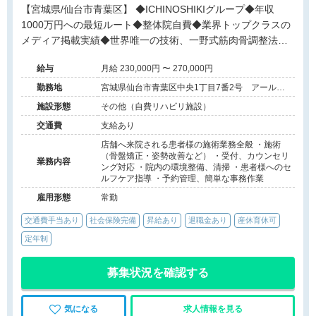
【宮城県/仙台市青葉区】 ◆ICHINOSHIKIグループ◆年収
1000万円への最短ルート◆整体院自費◆業界トップクラスの
メディア掲載実績◆世界唯一の技術、一野式筋肉骨調整法◆
月12回の充実した研修制度◆営業時間内の研修で安心◆イン
給与
月給 230,000円 〜 270,000円
センティブ制度あり◆独立開業支援あり◆海外展開も視野に
入れた成長企業でプロフェッショナルを目指せる環境です。
勤務地
宮城県仙台市青葉区中央1丁目7番2号 アールア
イ名掛丁2号館 3階303号室
施設形態
その他（自費リハビリ施設）
交通費
支給あり
店舗へ来院される患者様の施術業務全般 ・施術
（骨盤矯正・姿勢改善など） ・受付、カウンセリ
業務内容
ング対応 ・院内の環境整備、清掃 ・患者様へのセ
ルフケア指導 ・予約管理、簡単な事務作業
雇用形態
常勤
交通費手当あり
社会保険完備
昇給あり
退職金あり
産休育休可
定年制
募集状況を確認する
気になる
求人情報を見る