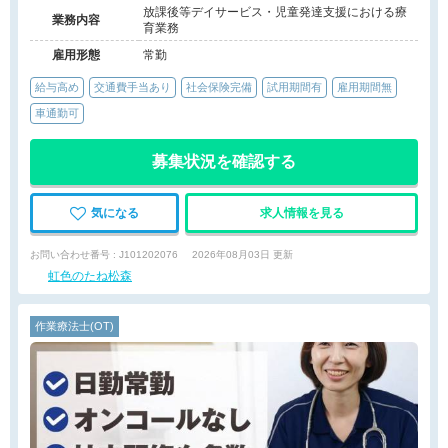
放課後等デイサービス・児童発達支援における療
業務内容
育業務
雇用形態
常勤
給与高め
交通費手当あり
社会保険完備
試用期間有
雇用期間無
車通勤可
募集状況を確認する
気になる
求人情報を見る
お問い合わせ番号 : J101202076
2026年08月03日 更新
虹色のたね松森
作業療法士(OT)