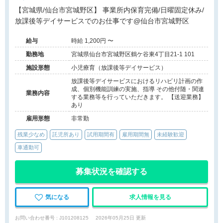
【宮城県/仙台市宮城野区】 事業所内保育完備/日曜固定休み/
放課後等デイサービスでのお仕事です@仙台市宮城野区
給与
時給 1,200円 〜
勤務地
宮城県仙台市宮城野区鶴ケ谷東4丁目21-1 101
施設形態
小児療育（放課後等デイサービス）
放課後等デイサービスにおけるリハビリ計画の作
成、個別機能訓練の実施、指導 その他付随・関連
業務内容
する業務等を行っていただきます。 【送迎業務】
あり
雇用形態
非常勤
残業少なめ
託児所あり
試用期間有
雇用期間無
未経験歓迎
車通勤可
募集状況を確認する
気になる
求人情報を見る
お問い合わせ番号 : J101208125
2026年05月25日 更新