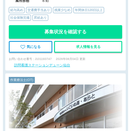
雇用形態
常勤
給与高め
交通費手当あり
残業少なめ
年間休日120日以上
社会保険完備
昇給あり
募集状況を確認する
気になる
求人情報を見る
お問い合わせ番号 : J101193747
2026年08月04日 更新
訪問看護ステーションデューン仙台
作業療法士(OT)