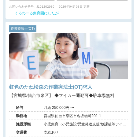
お問い合わせ番号 : J101202989
2026年04月08日 更新
くろわーる療育園にしたが
作業療法士(OT)
虹色のたね松森の作業療法士(OT)求人
【宮城県/仙台市泉区】 ◆マイカー通勤可◆駐車場無料
給与
月給 250,000円 〜
勤務地
宮城県仙台市泉区市名坂楢町201-1
施設形態
小児療育（小児施設/児童発達支援/放課後等デイサ
ービス）
交通費
支給あり