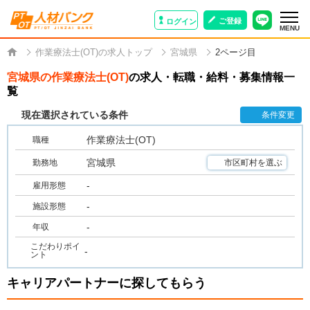
ご登録
ログイン
MENU
作業療法士(OT)の求人トップ
宮城県
2ページ目
宮城県の作業療法士(OT)
の求人・転職・給料・募集情報一
覧
現在選択されている条件
条件変更
作業療法士(OT)
職種
宮城県
勤務地
市区町村を選ぶ
-
雇用形態
-
施設形態
-
年収
こだわりポイ
-
ント
キャリアパートナーに探してもらう