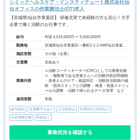
シミックヘルスケア・インスティテュート株式会社仙
台オフィスの作業療法士(OT)求人
【宮城県/仙台市青葉区】 研修充実で未経験の方も安心！大手
企業で働く治験のお仕事です。
給与
年収 4,510,000円 〜 5,000,000円
勤務地
宮城県仙台市青葉区一番町2-1-2 NMF仙台青葉通
りビル8F
施設形態
その他（企業）
交通費
支給あり
≪治験コーディネーター(CRC)としての業務全般
≫ ・被験者である患者さんへの治験内容説明補助
業務内容
・患者さんのケア・相談対応 ・治験担当医師の補
助 ・院内スタッフとの調整 ・検査・投薬スケジュ
ールの調整 ・治験で得られるデータ管理 など
雇用形態
常勤
給与高め
交通費手当あり
土日祝休み
年間休日120日以上
社会保険完備
昇給あり
募集状況を確認する