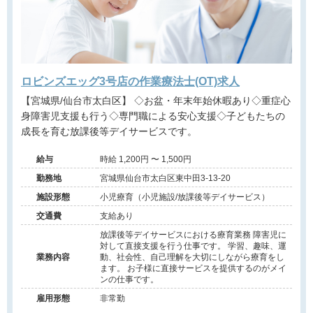
ロビンズエッグ3号店の作業療法士(OT)求人
【宮城県/仙台市太白区】 ◇お盆・年末年始休暇あり◇重症心
身障害児支援も行う◇専門職による安心支援◇子どもたちの
成長を育む放課後等デイサービスです。
給与
時給 1,200円 〜 1,500円
勤務地
宮城県仙台市太白区東中田3-13-20
施設形態
小児療育（小児施設/放課後等デイサービス）
交通費
支給あり
放課後等デイサービスにおける療育業務 障害児に
対して直接支援を行う仕事です。 学習、趣味、運
業務内容
動、社会性、自己理解を大切にしながら療育をし
ます。 お子様に直接サービスを提供するのがメイ
ンの仕事です。
雇用形態
非常勤