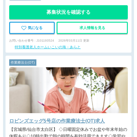
募集状況を確認する
気になる
求人情報を見る
お問い合わせ番号 : J101193524
2026年03月11日 更新
特別養護老人ホームいこいの海・あらと
作業療法士(OT)
ロビンズエッグ5号店の作業療法士(OT)求人
【宮城県/仙台市太白区】 ◇日曜固定休みでお盆や年末年始の
休暇あり◇10時出勤で朝の時間を有効活用できます◇学習や