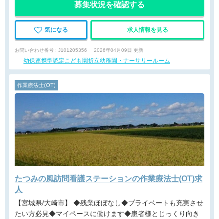
募集状況を確認する
気になる
求人情報を見る
お問い合わせ番号 : J101205356
2026年04月09日 更新
幼保連携型認定こども園折立幼稚園・ナーサリールーム
作業療法士(OT)
たつみの風訪問看護ステーションの作業療法士(OT)求
人
【宮城県/大崎市】 ◆残業ほぼなし◆プライベートも充実させ
たい方必見◆マイペースに働けます◆患者様とじっくり向き