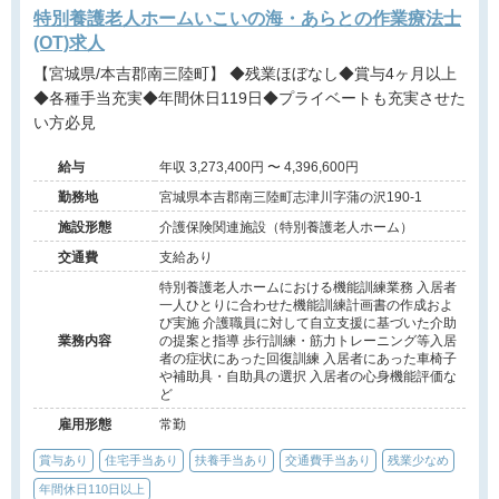
特別養護老人ホームいこいの海・あらとの作業療法士
(OT)求人
【宮城県/本吉郡南三陸町】 ◆残業ほぼなし◆賞与4ヶ月以上
◆各種手当充実◆年間休日119日◆プライベートも充実させた
い方必見
給与
年収 3,273,400円 〜 4,396,600円
勤務地
宮城県本吉郡南三陸町志津川字蒲の沢190-1
施設形態
介護保険関連施設（特別養護老人ホーム）
交通費
支給あり
特別養護老人ホームにおける機能訓練業務 入居者
一人ひとりに合わせた機能訓練計画書の作成およ
び実施 介護職員に対して自立支援に基づいた介助
業務内容
の提案と指導 歩行訓練・筋力トレーニング等入居
者の症状にあった回復訓練 入居者にあった車椅子
や補助具・自助具の選択 入居者の心身機能評価な
ど
雇用形態
常勤
賞与あり
住宅手当あり
扶養手当あり
交通費手当あり
残業少なめ
年間休日110日以上