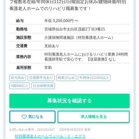
フ複数名在籍/年間休日112日/日曜固定お休み/建物綺麗/特別
養護老人ホームでのリハビリ職募集です！
給与
年収 3,200,000円 〜
勤務地
宮城県仙台市太白区茂庭2丁目3番21
施設形態
介護保険関連施設（特別養護老人ホーム）
交通費
支給あり
特別養護老人ホームにおけるリハビリ業務 24時間
業務内容
看護師常駐で安心です。 【送迎業務】なし
雇用形態
常勤
給与高め
交通費手当あり
残業少なめ
年間休日110日以上
4週8休以上
社会保険完備
募集状況を確認する
気になる
求人情報を見る
お問い合わせ番号 : J101211247
2026年06月22日 更新
特別養護老人ホームヴェール・ド・エクラ