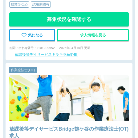
残業少なめ
試用期間有
募集状況を確認する
気になる
求人情報を見る
お問い合わせ番号 : J101209952
2026年04月16日 更新
放課後等デイサービスキラキラ萩野町
作業療法士(OT)
放課後等デイサービスBridge鶴ケ谷の作業療法士(OT)
求人