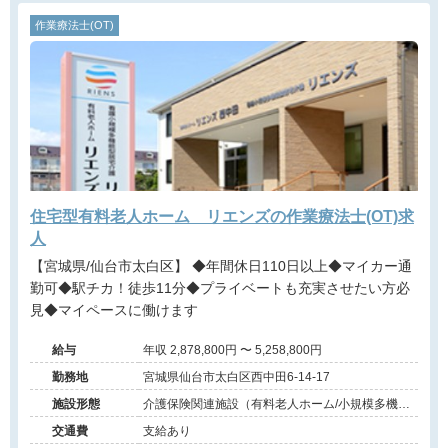
作業療法士(OT)
住宅型有料老人ホーム リエンズの作業療法士(OT)求
人
【宮城県/仙台市太白区】 ◆年間休日110日以上◆マイカー通
勤可◆駅チカ！徒歩11分◆プライベートも充実させたい方必
見◆マイペースに働けます
給与
年収 2,878,800円 〜 5,258,800円
勤務地
宮城県仙台市太白区西中田6-14-17
施設形態
介護保険関連施設（有料老人ホーム/小規模多機
能）
交通費
支給あり