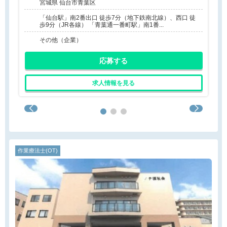
宮城県 仙台市青葉区
「仙台駅」南2番出口 徒歩7分（地下鉄南北線）、西口 徒
歩9分（JR各線） 「青葉通一番町駅」南1番...
その他（企業）
応募する
求人情報を見る
作業療法士(OT)