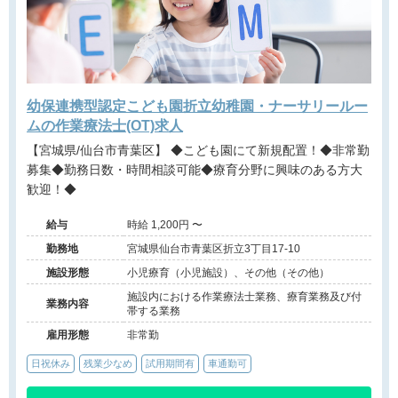
幼保連携型認定こども園折立幼稚園・ナーサリールー
ムの作業療法士(OT)求人
【宮城県/仙台市青葉区】 ◆こども園にて新規配置！◆非常勤
募集◆勤務日数・時間相談可能◆療育分野に興味のある方大
歓迎！◆
給与
時給 1,200円 〜
勤務地
宮城県仙台市青葉区折立3丁目17-10
施設形態
小児療育（小児施設）、その他（その他）
施設内における作業療法士業務、療育業務及び付
業務内容
帯する業務
雇用形態
非常勤
日祝休み
残業少なめ
試用期間有
車通勤可