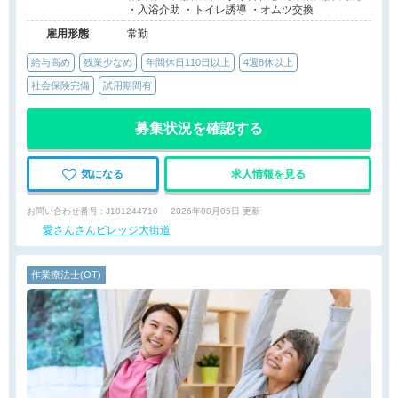
・入浴介助 ・トイレ誘導 ・オムツ交換
雇用形態
常勤
給与高め
残業少なめ
年間休日110日以上
4週8休以上
社会保険完備
試用期間有
募集状況を確認する
気になる
求人情報を見る
お問い合わせ番号 : J101244710
2026年08月05日 更新
愛さんさんビレッジ大街道
作業療法士(OT)