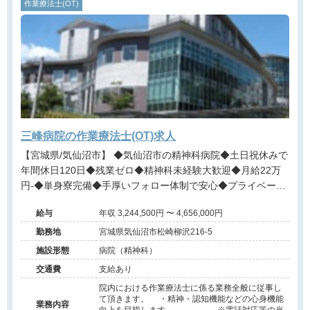
作業療法士(OT)
三峰病院の作業療法士(OT)求人
【宮城県/気仙沼市】 ◆気仙沼市の精神科病院◆土日祝休みで
年間休日120日◆残業ゼロ◆精神科未経験大歓迎◆月給22万
円-◆単身寮完備◆手厚いフォロー体制で安心◆プライベート
との両立が叶う
給与
年収 3,244,500円 〜 4,656,000円
勤務地
宮城県気仙沼市松崎柳沢216-5
施設形態
病院（精神科）
交通費
支給あり
院内における作業療法士に係る業務全般に従事し
て頂きます。 ・精神・認知機能などの心身機能
業務内容