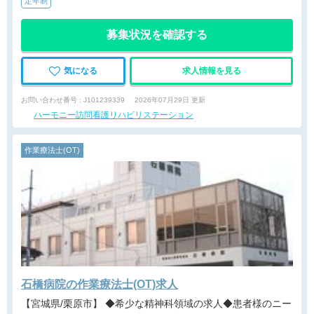
定年制
募集状況を確認する
気になる
求人情報を見る
お問い合わせ番号 : J101239339
2026年07月29日 更新
ハーモニー訪問看護リハビリステーション
作業療法士(OT)
石橋病院の作業療法士(OT)求人
【宮城県/栗原市】 ◆希少な精神科領域の求人◆患者様のニー