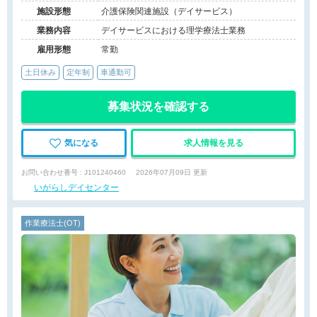
リニック二階
施設形態
介護保険関連施設（デイサービス）
業務内容
デイサービスにおける理学療法士業務
雇用形態
常勤
土日休み
定年制
車通勤可
募集状況を確認する
気になる
求人情報を見る
お問い合わせ番号 : J101240460
2026年07月09日 更新
いがらしデイセンター
作業療法士(OT)