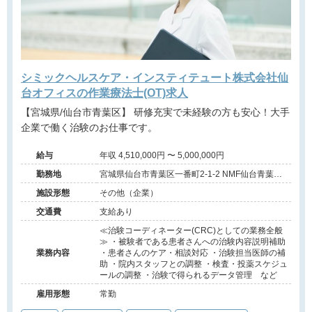
シミックヘルスケア・インスティテュート株式会社仙
台オフィスの作業療法士(OT)求人
【宮城県/仙台市青葉区】 研修充実で未経験の方も安心！大手
企業で働く治験のお仕事です。
給与
年収 4,510,000円 〜 5,000,000円
勤務地
宮城県仙台市青葉区一番町2-1-2 NMF仙台青葉通
りビル8F
施設形態
その他（企業）
交通費
支給あり
≪治験コーディネーター(CRC)としての業務全般
≫ ・被験者である患者さんへの治験内容説明補助
業務内容
・患者さんのケア・相談対応 ・治験担当医師の補
助 ・院内スタッフとの調整 ・検査・投薬スケジュ
ールの調整 ・治験で得られるデータ管理 など
雇用形態
常勤