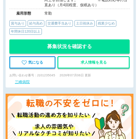
向上を目指します。 ※電話対応等の当
直あり（月4回程度、仮眠あり）
雇用形態
常勤
賞与あり
給与高め
交通費手当あり
土日祝休み
残業少なめ
年間休日120日以上
募集状況を確認する
気になる
求人情報を見る
お問い合わせ番号 : J101235045
2026年07月06日 更新
三峰病院