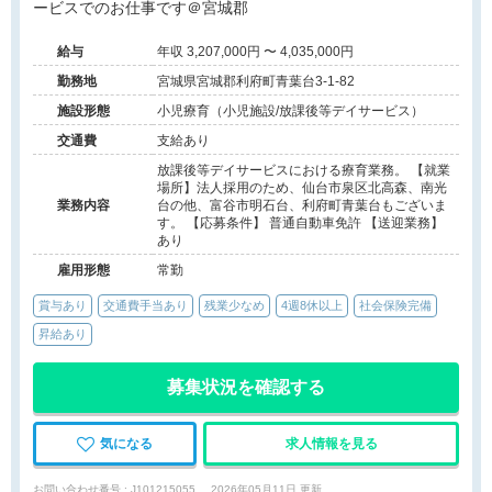
ービスでのお仕事です＠宮城郡
給与
年収 3,207,000円 〜 4,035,000円
勤務地
宮城県宮城郡利府町青葉台3-1-82
施設形態
小児療育（小児施設/放課後等デイサービス）
交通費
支給あり
放課後等デイサービスにおける療育業務。 【就業
場所】法人採用のため、仙台市泉区北高森、南光
業務内容
台の他、富谷市明石台、利府町青葉台もございま
す。 【応募条件】 普通自動車免許 【送迎業務】
あり
雇用形態
常勤
賞与あり
交通費手当あり
残業少なめ
4週8休以上
社会保険完備
昇給あり
募集状況を確認する
気になる
求人情報を見る
お問い合わせ番号 : J101215055
2026年05月11日 更新