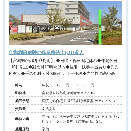
仙塩利府病院の作業療法士(OT)求人
【宮城県/宮城郡利府町】 ◆日曜・祝日固定休み◆年間休日
110日以上◆残業月10時間以内◆住宅・扶養手当あり◆託児
所有り◆手の外科・膝関節センター併設◆専門性の高い高度
整形外科リハ◆マイカー通勤可（駐車場有）◆育児理解あり
給与
年収 3,054,000円 〜 3,600,000円
勤務地
宮城県宮城郡利府町青葉台2-2-108
施設形態
病院（総合/急性期/回復期/療養型/ケアミックス/外
来）、その他（その他）
交通費
支給あり
院内における外来患者及び入院患者に対するリハ
業務内容
ビリテーション業務 【送迎業務】なし
雇用形態
常勤