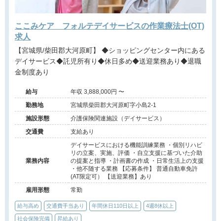
ここみケア フォルテデイサービスの作業療法士(OT)
求人
【宮城県/柴田郡大河原町】 ◆ショッピングセンター内にある
デイサービス◆託児所有り◆休日多め◆送迎業務あり◆退職
金制度あり
給与
年収 3,888,000円 〜
勤務地
宮城県柴田郡大河原町字小島2-1
施設形態
介護保険関連施設（デイサービス）
交通費
支給あり
デイサービスにおける機能訓練業務 ・個別リハビ
リの立案、実施、評価 ・自立支援に基づいた介助
業務内容
の提案と指導 ・計画書の作成 ・日常生活上の支援
・他不随する業務 【応募条件】 普通自動車免許
(AT限定可） 【送迎業務】あり
雇用形態
常勤
給与高め
交通費手当あり
年間休日110日以上
4週8休以上
社会保険完備
昇給あり