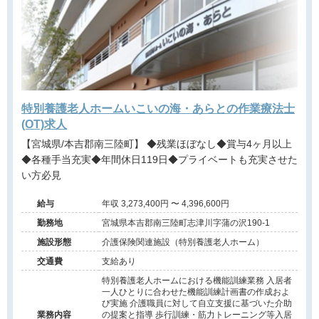
特別養護老人ホームいこいの海・あらとの作業療法士
(OT)求人
【宮城県/本吉郡南三陸町】 ◆残業ほぼなし◆賞与4ヶ月以上
◆各種手当充実◆年間休日119日◆プライベートも充実させた
い方必見
給与
年収 3,273,400円 〜 4,396,600円
勤務地
宮城県本吉郡南三陸町志津川字蒲の沢190-1
施設形態
介護保険関連施設（特別養護老人ホーム）
交通費
支給あり
特別養護老人ホームにおける機能訓練業務 入居者
一人ひとりに合わせた機能訓練計画書の作成およ
び実施 介護職員に対して自立支援に基づいた介助
業務内容
の提案と指導 歩行訓練・筋力トレーニング等入居