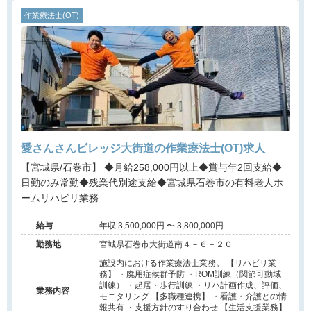
作業療法士(OT)
愛さんさんビレッジ大街道の作業療法士(OT)求人
【宮城県/石巻市】 ◆月給258,000円以上◆賞与年2回支給◆
日勤のみ常勤◆残業代別途支給◆宮城県石巻市の有料老人ホ
ームリハビリ業務
給与
年収 3,500,000円 〜 3,800,000円
勤務地
宮城県石巻市大街道南４－６－２０
施設内における作業療法士業務。 【リハビリ業
務】 ・廃用症候群予防 ・ROM訓練（関節可動域
訓練） ・起居・歩行訓練 ・リハ計画作成、評価、
業務内容
モニタリング 【多職種連携】 ・看護・介護との情
報共有 ・支援方針のすり合わせ 【生活支援業務】