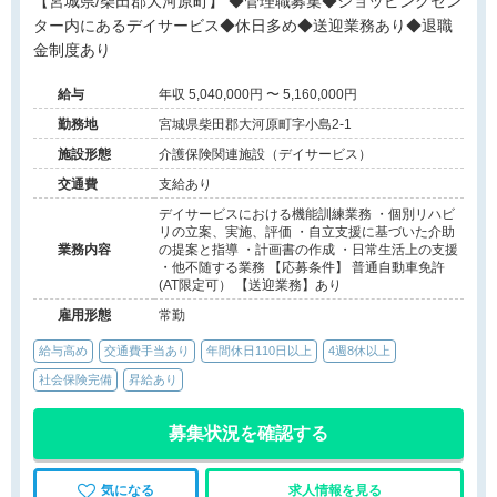
【宮城県/柴田郡大河原町】 ◆管理職募集◆ショッピングセン
ター内にあるデイサービス◆休日多め◆送迎業務あり◆退職
金制度あり
給与
年収 5,040,000円 〜 5,160,000円
勤務地
宮城県柴田郡大河原町字小島2-1
施設形態
介護保険関連施設（デイサービス）
交通費
支給あり
デイサービスにおける機能訓練業務 ・個別リハビ
リの立案、実施、評価 ・自立支援に基づいた介助
業務内容
の提案と指導 ・計画書の作成 ・日常生活上の支援
・他不随する業務 【応募条件】 普通自動車免許
(AT限定可） 【送迎業務】あり
雇用形態
常勤
給与高め
交通費手当あり
年間休日110日以上
4週8休以上
社会保険完備
昇給あり
募集状況を確認する
気になる
求人情報を見る