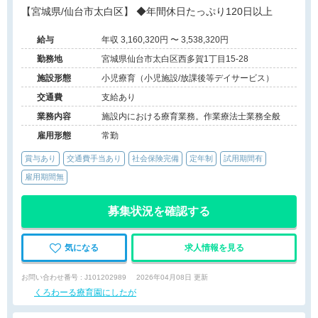
【宮城県/仙台市太白区】 ◆年間休日たっぷり120日以上
給与
年収 3,160,320円 〜 3,538,320円
勤務地
宮城県仙台市太白区西多賀1丁目15-28
施設形態
小児療育（小児施設/放課後等デイサービス）
交通費
支給あり
業務内容
施設内における療育業務。作業療法士業務全般
雇用形態
常勤
賞与あり
交通費手当あり
社会保険完備
定年制
試用期間有
雇用期間無
募集状況を確認する
気になる
求人情報を見る
お問い合わせ番号 : J101202989
2026年04月08日 更新
くろわーる療育園にしたが