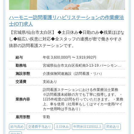
ハーモニー訪問看護リハビリステーションの作業療法
士(OT)求人
【宮城県/仙台市太白区】 ◆土日休み◆日勤のみ◆残業ほぼな
し◆幅広い疾患に対応◆全スタッフの連携が密で働きやすさ
抜群の訪問看護ステーションです。
給与
年収 3,600,000円 〜 3,919,992円
勤務地
宮城県仙台市太白区長町南3-13-19 パーシモン長
町202
施設形態
介護保険関連施設（訪問看護・リハ）
交通費
支給あり
訪問看護ステーションにおける作業療法士業務
※訪問看護未経験の方でも丁寧に指導します。 ・
業務内容
1日5件程度の訪問を行っていただきます。 ・業務
上、車を使用（社用車もしくはマイカー使用/マイ
カー使用時は手当あり）
雇用形態
常勤
給与高め
交通費手当あり
土日休み
年間休日110日以上
昇給あり