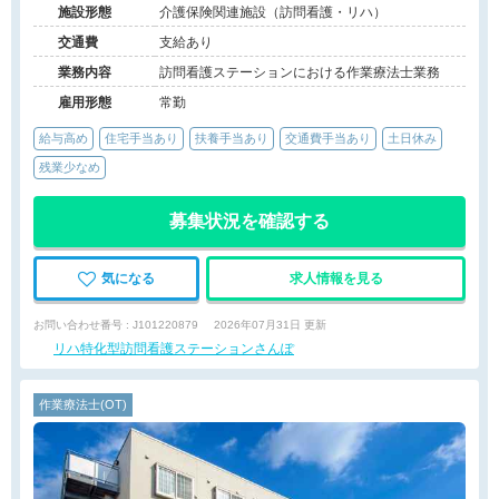
施設形態
介護保険関連施設（訪問看護・リハ）
交通費
支給あり
業務内容
訪問看護ステーションにおける作業療法士業務
雇用形態
常勤
給与高め
住宅手当あり
扶養手当あり
交通費手当あり
土日休み
残業少なめ
募集状況を確認する
気になる
求人情報を見る
お問い合わせ番号 : J101220879
2026年07月31日 更新
リハ特化型訪問看護ステーションさんぽ
作業療法士(OT)