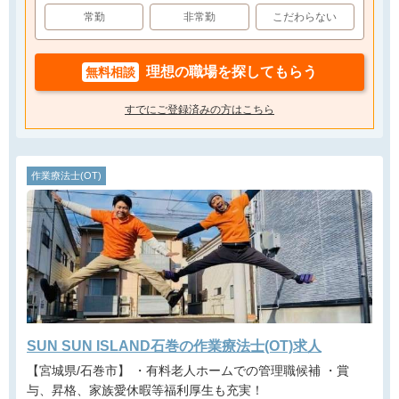
常勤
非常勤
こだわらない
理想の職場を探してもらう
無料相談
すでにご登録済みの方はこちら
作業療法士(OT)
SUN SUN ISLAND石巻の作業療法士(OT)求人
【宮城県/石巻市】 ・有料老人ホームでの管理職候補 ・賞
与、昇格、家族愛休暇等福利厚生も充実！