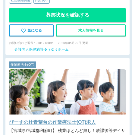
社会保険完備
昇給あり
募集状況を確認する
気になる
求人情報を見る
お問い合わせ番号 : J101218895
2026年05月29日 更新
介護老人保健施設ゆうゆうホーム
作業療法士(OT)
ぴーすの杜青葉台の作業療法士(OT)求人
【宮城県/宮城郡利府町】 残業ほとんど無し！放課後等デイサ