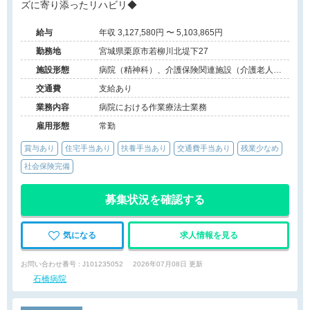
ズに寄り添ったリハビリ◆
給与
年収 3,127,580円 〜 5,103,865円
勤務地
宮城県栗原市若柳川北堤下27
施設形態
病院（精神科）、介護保険関連施設（介護老人保
健施設）
交通費
支給あり
業務内容
病院における作業療法士業務
雇用形態
常勤
賞与あり
住宅手当あり
扶養手当あり
交通費手当あり
残業少なめ
社会保険完備
募集状況を確認する
気になる
求人情報を見る
お問い合わせ番号 : J101235052
2026年07月08日 更新
石橋病院