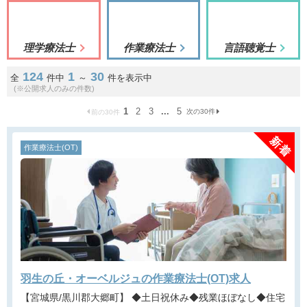
理学療法士
作業療法士
言語聴覚士
124
1
30
全
件中
～
件を表示中
(※公開求人のみの件数)
1
2
3
...
5
次の30件
前の30件
作業療法士(OT)
羽生の丘・オーベルジュの作業療法士(OT)求人
【宮城県/黒川郡大郷町】 ◆土日祝休み◆残業ほぼなし◆住宅