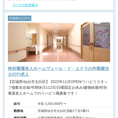
ぴーすの杜青葉台
作業療法士(OT)
特別養護老人ホームヴェール・ド・エクラの作業療法
士(OT)求人
【宮城県/仙台市太白区】 2022年11月OPEN/リハビリスタッ
フ複数名在籍/年間休日112日/日曜固定お休み/建物綺麗/特別
養護老人ホームでのリハビリ職募集です！
給与
年収 3,200,000円 〜
勤務地
宮城県仙台市太白区茂庭2丁目3番21