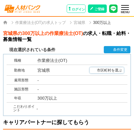
ご登録
ログイン
MENU
作業療法士(OT)の求人トップ
宮城県
300万以上
宮城県の300万以上の作業療法士(OT)
の求人・転職・給料・
募集情報一覧
現在選択されている条件
条件変更
作業療法士(OT)
職種
宮城県
勤務地
市区町村を選ぶ
-
雇用形態
-
施設形態
300万以上
年収
こだわりポイ
-
ント
キャリアパートナーに探してもらう