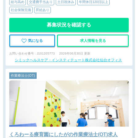
給与高め
交通費手当あり
土日祝休み
年間休日120日以上
社会保険完備
昇給あり
募集状況を確認する
気になる
求人情報を見る
お問い合わせ番号 : J101205773
2026年06月30日 更新
シミックヘルスケア・インスティテュート株式会社仙台オフィス
作業療法士(OT)
くろわーる療育園にしたがの作業療法士(OT)求人