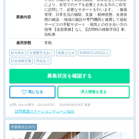
により、在宅でのケアを必要とされる方のご自宅
に訪問して、必要なサポートを行います。 ・服薬
管理、日常生活の補助、支援 ・精神状態、全身状
業務内容
態の確認 ・地域の施設や専門機関と連携して福祉
サービスの手配サポート ・病気との付き合い方の
指導 【送迎業務】なし 【訪問時の移動手段】車;
自転車
雇用形態
常勤
給与高め
交通費手当あり
残業少なめ
年間休日120日以上
社会保険完備
昇給あり
募集状況を確認する
気になる
求人情報を見る
お問い合わせ番号 : J101193747
2026年08月04日 更新
訪問看護ステーションデューン仙台
作業療法士(OT)