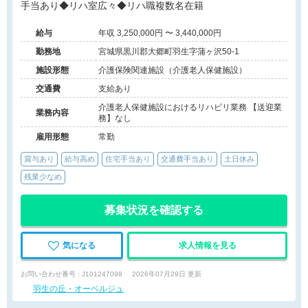
手当あり◆リハ室広々◆リハ職複数名在籍
給与
年収 3,250,000円 〜 3,440,000円
勤務地
宮城県黒川郡大郷町羽生字蒲ヶ沢50-1
施設形態
介護保険関連施設（介護老人保健施設）
交通費
支給あり
介護老人保健施設におけるリハビリ業務 【送迎業
業務内容
務】なし
雇用形態
常勤
賞与あり
給与高め
住宅手当あり
交通費手当あり
土日休み
残業少なめ
募集状況を確認する
気になる
求人情報を見る
お問い合わせ番号 : J101247098
2026年07月29日 更新
羽生の丘・オーベルジュ