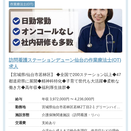
作業療法士(OT)
訪問看護ステーションデューン仙台の作業療法士(OT)
求人
【宮城県/仙台市若林区】 ◆全国で200ステーション以上◆47
都道府県に展開◆精神科特化◆子育て世代も大活躍◆柔軟な
働き方◆高年収◆福利厚生抜群◆
給与
年収 3,972,000円 〜 4,236,000円
勤務地
宮城県仙台市若林区若林2丁目2-1 グリーンハイツ
若林Ⅱ101号室
施設形態
介護保険関連施設（訪問看護・リハ）
交通費
支給あり
小児から成人まで統合失調症、依存症などの理由