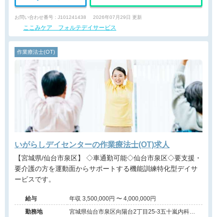
お問い合わせ番号 : J101241438
2026年07月29日 更新
ここみケア フォルテデイサービス
作業療法士(OT)
いがらしデイセンターの作業療法士(OT)求人
【宮城県/仙台市泉区】 ◇車通勤可能◇仙台市泉区◇要支援・
要介護の方を運動面からサポートする機能訓練特化型デイサ
ービスです。
給与
年収 3,500,000円 〜 4,000,000円
勤務地
宮城県仙台市泉区向陽台2丁目25-3五十嵐内科ク