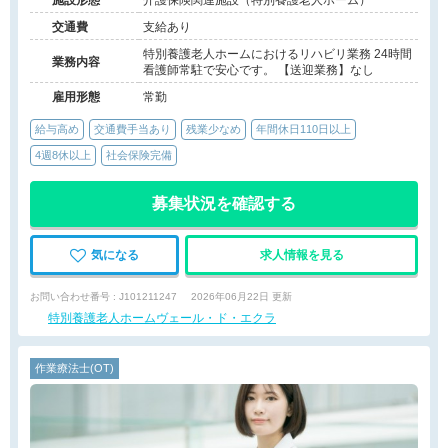
施設形態
介護保険関連施設（特別養護老人ホーム）
交通費
支給あり
特別養護老人ホームにおけるリハビリ業務 24時間
業務内容
看護師常駐で安心です。 【送迎業務】なし
雇用形態
常勤
給与高め
交通費手当あり
残業少なめ
年間休日110日以上
4週8休以上
社会保険完備
募集状況を確認する
気になる
求人情報を見る
お問い合わせ番号 : J101211247
2026年06月22日 更新
特別養護老人ホームヴェール・ド・エクラ
作業療法士(OT)