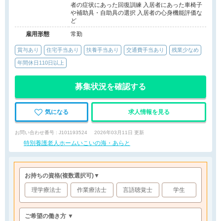
者の症状にあった回復訓練 入居者にあった車椅子
や補助具・自助具の選択 入居者の心身機能評価な
ど
雇用形態
常勤
賞与あり
住宅手当あり
扶養手当あり
交通費手当あり
残業少なめ
年間休日110日以上
募集状況を確認する
気になる
求人情報を見る
お問い合わせ番号 : J101193524
2026年03月11日 更新
特別養護老人ホームいこいの海・あらと
お持ちの資格
(複数選択可)
▼
理学療法士
作業療法士
言語聴覚士
学生
ご希望の働き方 ▼