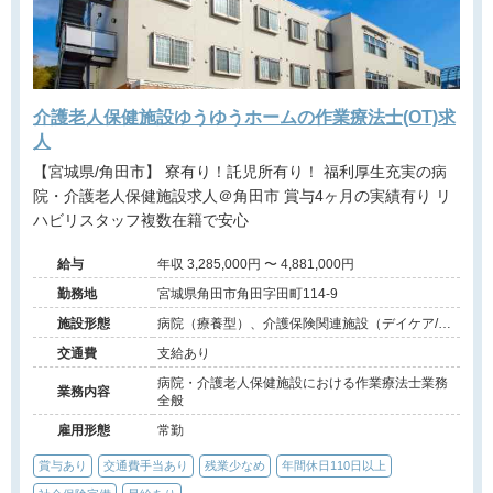
介護老人保健施設ゆうゆうホームの作業療法士(OT)求
人
【宮城県/角田市】 寮有り！託児所有り！ 福利厚生充実の病
院・介護老人保健施設求人＠角田市 賞与4ヶ月の実績有り リ
ハビリスタッフ複数在籍で安心
給与
年収 3,285,000円 〜 4,881,000円
勤務地
宮城県角田市角田字田町114-9
施設形態
病院（療養型）、介護保険関連施設（デイケア/介
護老人保健施設）
交通費
支給あり
病院・介護老人保健施設における作業療法士業務
業務内容
全般
雇用形態
常勤
賞与あり
交通費手当あり
残業少なめ
年間休日110日以上