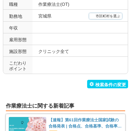
職種
作業療法士(OT)
デイサービス
訪問看護・リハ
45
81
宮城県
勤務地
市区町村を選ぶ
介護老人保健施設
特別養護老人ホーム
52
10
年収
サービス付き高齢者向け住
雇用形態
有料老人ホーム
8
14
宅
施設形態
クリニック全て
ショートステイ
小規模多機能
7
2
こだわり
ポイント
小児療育
小児施設
88
56
児童発達支援
放課後等デイサービス
8
81
障害者施設
自費リハビリ施設
4
4
作業療法士に関する新着記事
【速報】第61回作業療法士国家試験の
合格発表 | 合格点、合格基準、合格率