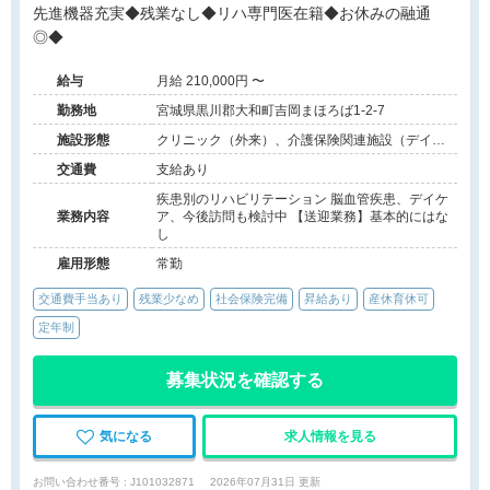
先進機器充実◆残業なし◆リハ専門医在籍◆お休みの融通
◎◆
給与
月給 210,000円 〜
勤務地
宮城県黒川郡大和町吉岡まほろば1-2-7
施設形態
クリニック（外来）、介護保険関連施設（デイケ
ア/訪問看護・リハ）
交通費
支給あり
疾患別のリハビリテーション 脳血管疾患、デイケ
業務内容
ア、今後訪問も検討中 【送迎業務】基本的にはな
し
雇用形態
常勤
交通費手当あり
残業少なめ
社会保険完備
昇給あり
産休育休可
定年制
募集状況を確認する
気になる
求人情報を見る
お問い合わせ番号 : J101032871
2026年07月31日 更新