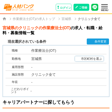
ご登録
ログイン
MENU
作業療法士(OT)の求人トップ
宮城県
クリニック全て
宮城県のクリニックの作業療法士(OT)
の求人・転職・給
料・募集情報一覧
現在選択されている条件
条件変更
作業療法士(OT)
職種
宮城県
勤務地
市区町村を選ぶ
-
雇用形態
クリニック全て
施設形態
-
年収
こだわりポイ
-
ント
キャリアパートナーに探してもらう