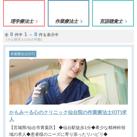
理学療法士
作業療法士
言語聴覚士
8
1
8
全
件中
～
件を表示中
(※公開求人のみの件数)
作業療法士(OT)
かもみーる心のクリニック仙台院の作業療法士(OT)求
人
【宮城県/仙台市青葉区】 ◆仙台駅徒歩1分◆希少な精神科領
域の求人◆患者様のニーズに寄り添ったリハビリ◆