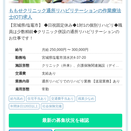
ももせクリニック通所リハビリテーションの作業療法
士(OT)求人
【宮城県/塩竈市】 ◆日祝固定休み◆1対1の個別リハビリ◆職
員は少数精鋭◆クリニック併設の通所リハビリテーションの
お仕事です！
給与
月給 250,000円 〜 300,000円
勤務地
宮城県塩竈市清水沢4-37-20
施設形態
クリニック（外来）、介護保険関連施設（デイケ
ア）
交通費
支給あり
業務内容
通所リハビリでのリハビリ業務 【送迎業務】あり
雇用形態
常勤
給与高め
住宅手当あり
交通費手当あり
残業少なめ
年間休日120日以上
社会保険完備
最新の募集状況を確認