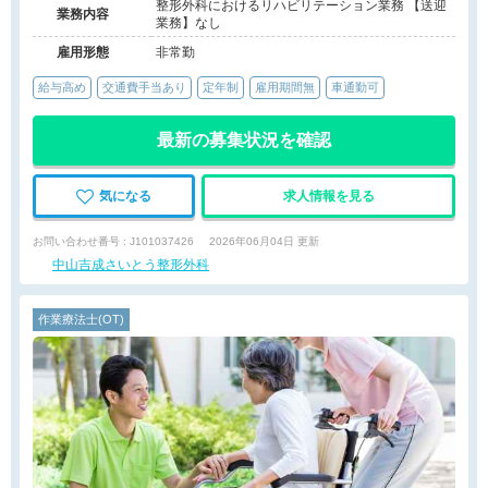
整形外科におけるリハビリテーション業務 【送迎
業務内容
業務】なし
雇用形態
非常勤
給与高め
交通費手当あり
定年制
雇用期間無
車通勤可
最新の募集状況を確認
気になる
求人情報を見る
お問い合わせ番号 : J101037426
2026年06月04日 更新
中山吉成さいとう整形外科
作業療法士(OT)