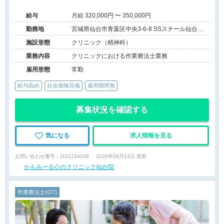
給与
月給 320,000円 〜 350,000円
勤務地
宮城県仙台市青葉区中央3-6-8 SSスチール仙台駅
前ビルⅡ 3F
施設形態
クリニック（精神科）
業務内容
クリニックにおける作業療法士業務
雇用形態
常勤
給与高め
社会保険完備
雇用期間無
募集状況を確認する
気になる
求人情報を見る
お問い合わせ番号 : J101234058
2026年06月23日 更新
かもみーる心のクリニック仙台院
作業療法士(OT)