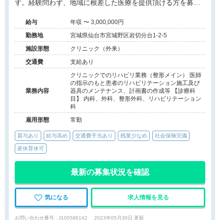
す。経験問わず、地域に根差した医療を提供頂ける方を募集
しています。 女性が多い職場となっており、子育てと両立し
給与
年収 〜 3,000,000円
やすい環境となっております。お気軽にお問い合わせくださ
い。
勤務地
宮城県仙台市宮城野区岩切分台1-2-5
施設形態
クリニック（外来）
交通費
支給あり
クリニックでのリハビリ業務（整形メイン） 医師
の指示のもと患者のリハビリテーション施工及び
業務内容
器具のメンテナンス、計画書の作成等 【診療科
目】 内科、外科、整形外科、リハビリテーション
科
雇用形態
常勤
賞与あり
給与高め
交通費手当あり
残業少なめ
社会保険完備
産休育休可
最新の募集状況を確認
気になる
求人情報を見る
お問い合わせ番号 : J100586142
2023年05月30日 更新