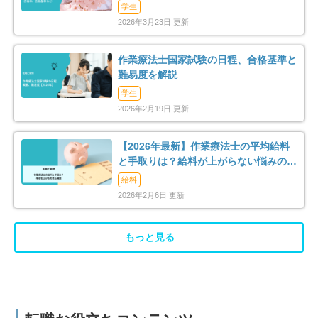
（2026年）
学生
2026年3月23日 更新
作業療法士国家試験の日程、合格基準と
難易度を解説
学生
2026年2月19日 更新
【2026年最新】作業療法士の平均給料
と手取りは？給料が上がらない悩みの解
消法まで解説
給料
2026年2月6日 更新
もっと見る