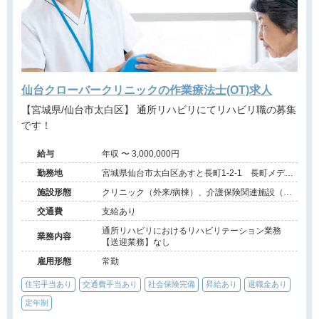
仙台クローバークリニックの作業療法士(OT)求人
【宮城県/仙台市太白区】 通所リハビリにてリハビリ職の募集
です！
給与
年収 〜 3,000,000円
勤務地
宮城県仙台市太白区あすと長町1-2-1 長町メディ
カルプラザ3F
施設形態
クリニック（外来/病棟）、介護保険関連施設（デ
イケア/訪問看護・リハ）
交通費
支給あり
通所リハビリにおけるリハビリテーション業務
業務内容
【送迎業務】なし
雇用形態
常勤
住宅手当あり
交通費手当あり
社会保険完備
昇給あり
退職金あり
定年制