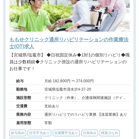
ももせクリニック通所リハビリテーションの作業療法
士(OT)求人
【宮城県/塩竈市】 ◆日祝固定休み◆1対1の個別リハビリ◆職
員は少数精鋭◆クリニック併設の通所リハビリテーションの
お仕事です！
給与
月給 182,800円 〜 274,000円
勤務地
宮城県塩竈市清水沢4-37-20
施設形態
クリニック（外来）、介護保険関連施設（デイケ
ア）
交通費
支給あり
業務内容
通所リハビリでのリハビリ業務 【送迎業務】あり
雇用形態
常勤
給与高め
住宅手当あり
交通費手当あり
日祝休み
残業少なめ