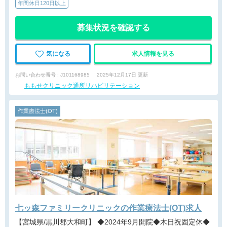
年間休日120日以上
募集状況を確認する
気になる
求人情報を見る
お問い合わせ番号 : J101168985
2025年12月17日 更新
ももせクリニック通所リハビリテーション
作業療法士(OT)
七ッ森ファミリークリニックの作業療法士(OT)求人
【宮城県/黒川郡大和町】 ◆2024年9月開院◆木日祝固定休◆