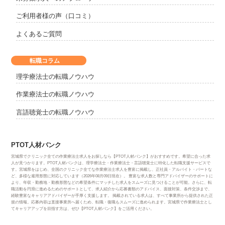
ご利用者様の声（口コミ）
よくあるご質問
転職コラム
理学療法士の転職ノウハウ
作業療法士の転職ノウハウ
言語聴覚士の転職ノウハウ
PTOT人材バンク
宮城県でクリニック全ての作業療法士求人をお探しなら【PTOT人材バンク】がおすすめです。希望に合った求
人が見つかります。PTOT人材バンクは、理学療法士・作業療法士・言語聴覚士に特化した転職支援サービスで
す。宮城県をはじめ、全国のクリニック全てな作業療法士求人を豊富に掲載し、正社員・アルバイト・パートな
ど、多様な雇用形態に対応しています（2026年08月09日現在）。 豊富な求人数と専門アドバイザーのサポートに
より、年収・勤務地・勤務形態などの希望条件にマッチした求人をスムーズに見つけることが可能。さらに、転
職活動を円滑に進めるためのサポートとして、求人紹介から応募書類のアドバイス、面接対策、条件交渉まで、
経験豊富なキャリアアドバイザーが手厚く支援します。 掲載されている求人は、すべて事業所から提供された正
規の情報。応募内容は直接事業所へ届くため、転職・復職もスムーズに進められます。宮城県で作業療法士とし
てキャリアアップを目指す方は、ぜひ【PTOT人材バンク】をご活用ください。