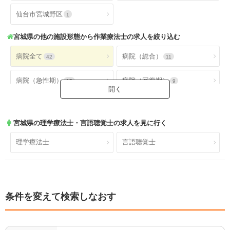
仙台市宮城野区
1
宮城県
の他の施設形態から作業療法士の求人を絞り込む
病院全て
病院（総合）
42
11
病院（急性期）
病院（回復期）
15
9
病院（療養型）
病院（ケアミックス）
21
10
宮城県
の理学療法士・言語聴覚士の求人を見に行く
病院（外来）
病院（精神科）
11
16
理学療法士
言語聴覚士
病院(地域包括ケア)
クリニック全て
3
8
クリニック（外来）
クリニック（病棟）
7
1
条件を変えて検索しなおす
クリニック(精神科)
介護保険関連施設
1
195
デイケア(精神科)
デイケア
0
39