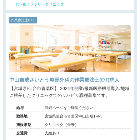
七ッ森ファミリークリニック
作業療法士(OT)
中山吉成さいとう整形外科の作業療法士(OT)求人
【宮城県/仙台市青葉区】 2024年開業/最新医療機器導入/地域
に根差したクリニックでのリハビリ職種募集です。
給与
詳細ページをご確認ください
勤務地
宮城県仙台市青葉区中山吉成1-4-5
施設形態
クリニック（外来）
交通費
支給あり