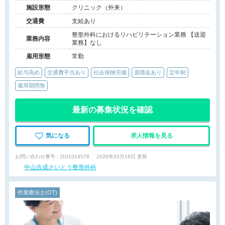
施設形態
クリニック（外来）
交通費
支給あり
整形外科におけるリハビリテーション業務 【送迎
業務内容
業務】なし
雇用形態
常勤
給与高め
交通費手当あり
社会保険完備
退職金あり
定年制
雇用期間無
最新の募集状況を確認
気になる
求人情報を見る
お問い合わせ番号 : J101014578
2026年03月19日 更新
中山吉成さいとう整形外科
作業療法士(OT)