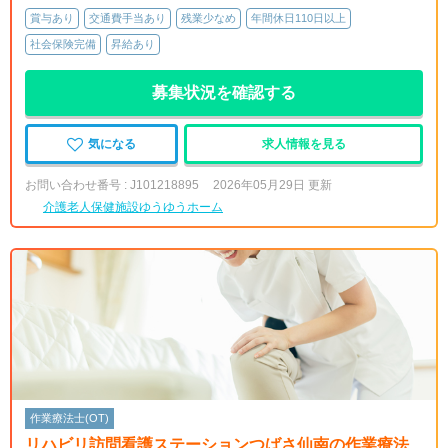
賞与あり
交通費手当あり
残業少なめ
年間休日110日以上
社会保険完備
昇給あり
募集状況を確認する
気になる
求人情報を見る
お問い合わせ番号 : J101218895
2026年05月29日 更新
介護老人保健施設ゆうゆうホーム
作業療法士(OT)
リハビリ訪問看護ステーションつばさ仙南の作業療法