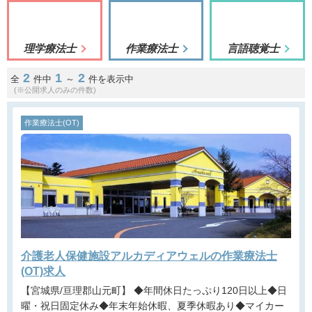
理学療法士
作業療法士
言語聴覚士
2
1
2
全
件中
～
件を表示中
(※公開求人のみの件数)
作業療法士(OT)
介護老人保健施設アルカディアウェルの作業療法士
(OT)求人
【宮城県/亘理郡山元町】 ◆年間休日たっぷり120日以上◆日
曜・祝日固定休み◆年末年始休暇、夏季休暇あり◆マイカー