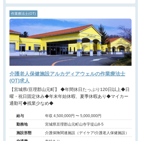
作業療法士(OT)
介護老人保健施設アルカディアウェルの作業療法士
(OT)求人
【宮城県/亘理郡山元町】 ◆年間休日たっぷり120日以上◆日
曜・祝日固定休み◆年末年始休暇、夏季休暇あり◆マイカー
通勤可◆残業少なめ◆
給与
年収 4,500,000円 〜 5,000,000円
勤務地
宮城県亘理郡山元町山寺字堤山8-5
施設形態
介護保険関連施設（デイケア/介護老人保健施設）