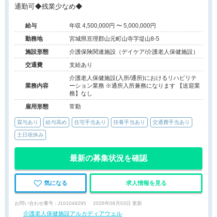
通勤可◆残業少なめ◆
給与
年収 4,500,000円 〜 5,000,000円
勤務地
宮城県亘理郡山元町山寺字堤山8-5
施設形態
介護保険関連施設（デイケア/介護老人保健施設）
交通費
支給あり
介護老人保健施設(入所/通所)におけるリハビリテ
業務内容
ーション業務 ※通所入所兼務になります 【送迎業
務】なし
雇用形態
常勤
賞与あり
給与高め
住宅手当あり
扶養手当あり
交通費手当あり
土日祝休み
最新の募集状況を確認
気になる
求人情報を見る
お問い合わせ番号 : J101049295
2026年08月03日 更新
介護老人保健施設アルカディアウェル