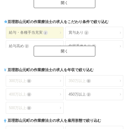
病院（療養型）
病院（ケアミックス）
0
0
亘理郡山元町
の作業療法士の求人をこだわり条件で絞り込む
病院（外来）
病院（精神科）
0
0
給与・各種手当充実
賞与あり
2
2
病院(地域包括ケア)
クリニック全て
0
0
給与高め
住宅手当あり
2
2
クリニック（外来）
クリニック（病棟）
0
0
扶養手当あり
交通費手当あり
2
2
クリニック(精神科)
介護保険関連施設
0
2
亘理郡山元町
の作業療法士の求人を年収で絞り込む
就業時間・休日が魅力
土日休み
2
2
デイケア(精神科)
デイケア
0
2
300万以上
350万以上
0
0
日祝休み
土日祝休み
2
2
デイサービス
訪問看護・リハ
0
0
400万以上
450万以上
0
2
残業少なめ
年間休日110日以上
2
0
介護老人保健施設
特別養護老人ホーム
2
0
500万以上
0
年間休日120日以上
4週8休以上
0
0
サービス付き高齢者向け住
亘理郡山元町
の作業療法士の求人を雇用形態で絞り込む
有料老人ホーム
0
0
宅
福利厚生充実
社会保険完備
2
2