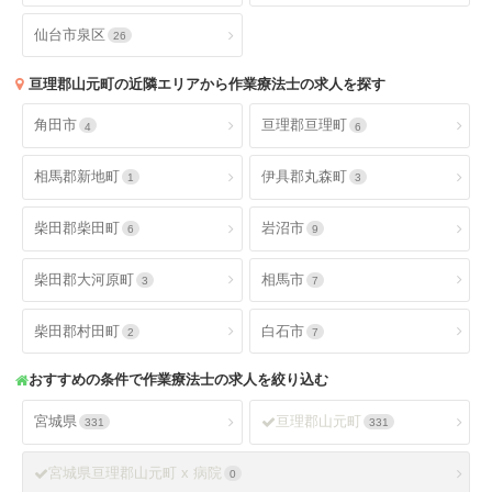
仙台市泉区
26
亘理郡山元町
の近隣エリアから作業療法士の求人を探す
角田市
亘理郡亘理町
4
6
相馬郡新地町
伊具郡丸森町
1
3
柴田郡柴田町
岩沼市
6
9
柴田郡大河原町
相馬市
3
7
柴田郡村田町
白石市
2
7
おすすめの条件で作業療法士の求人を絞り込む
宮城県
亘理郡山元町
331
331
宮城県亘理郡山元町 x 病院
0