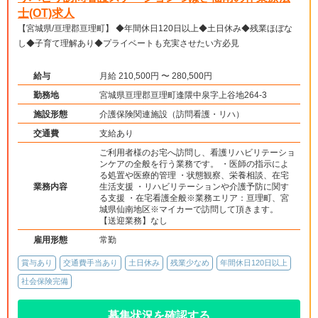
士(OT)求人
【宮城県/亘理郡亘理町】 ◆年間休日120日以上◆土日休み◆残業ほぼな
し◆子育て理解あり◆プライベートも充実させたい方必見
給与
月給 210,500円 〜 280,500円
勤務地
宮城県亘理郡亘理町逢隈中泉字上谷地264-3
施設形態
介護保険関連施設（訪問看護・リハ）
交通費
支給あり
ご利用者様のお宅へ訪問し、看護リハビリテーショ
ンケアの全般を行う業務です。 ・医師の指示によ
る処置や医療的管理 ・状態観察、栄養相談、在宅
業務内容
生活支援 ・リハビリテーションや介護予防に関す
る支援 ・在宅看護全般※業務エリア：亘理町、宮
城県仙南地区※マイカーで訪問して頂きます。
【送迎業務】なし
雇用形態
常勤
賞与あり
交通費手当あり
土日休み
残業少なめ
年間休日120日以上
社会保険完備
募集状況を確認する