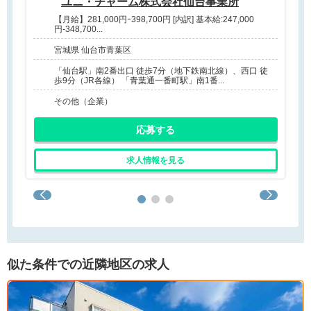
ユニ・チャーム株式会社仙台事業所
【月給】281,000円ｰ398,700円 [内訳] 基本給:247,000
円-348,700...
宮城県 仙台市青葉区
「仙台駅」南2番出口 徒歩7分（地下鉄南北線）、西口 徒
歩9分（JR各線） 「青葉通一番町駅」南1番...
その他（企業）
応募する
求人情報を見る
似た条件での近隣地区の求人