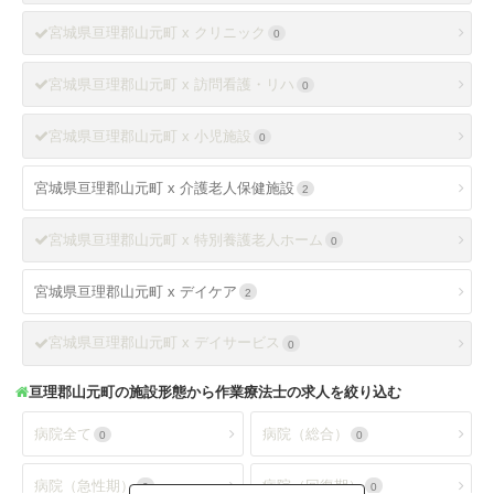
宮城県亘理郡山元町 x クリニック
0
宮城県亘理郡山元町 x 訪問看護・リハ
0
宮城県亘理郡山元町 x 小児施設
0
宮城県亘理郡山元町 x 介護老人保健施設
2
宮城県亘理郡山元町 x 特別養護老人ホーム
0
宮城県亘理郡山元町 x デイケア
2
宮城県亘理郡山元町 x デイサービス
0
亘理郡山元町
の施設形態から作業療法士の求人を絞り込む
病院全て
病院（総合）
0
0
病院（急性期）
病院（回復期）
0
0