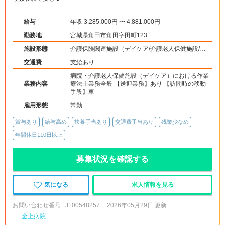
給与
年収 3,285,000円 〜 4,881,000円
勤務地
宮城県角田市角田字田町123
施設形態
介護保険関連施設（デイケア/介護老人保健施設/訪
問看護・リハ）、その他（その他）
交通費
支給あり
病院・介護老人保健施設（デイケア）における作業
業務内容
療法士業務全般 【送迎業務】あり 【訪問時の移動
手段】車
雇用形態
常勤
賞与あり
給与高め
扶養手当あり
交通費手当あり
残業少なめ
年間休日110日以上
募集状況を確認する
気になる
求人情報を見る
お問い合わせ番号 : J100548257
2026年05月29日 更新
金上病院