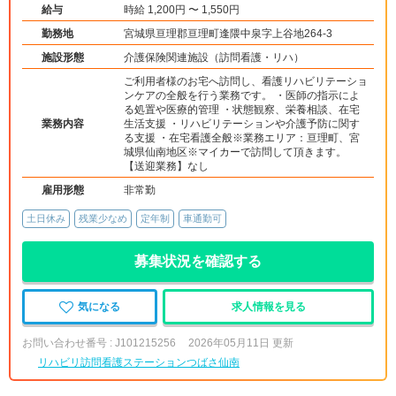
給与
時給 1,200円 〜 1,550円
勤務地
宮城県亘理郡亘理町逢隈中泉字上谷地264-3
施設形態
介護保険関連施設（訪問看護・リハ）
ご利用者様のお宅へ訪問し、看護リハビリテーショ
ンケアの全般を行う業務です。 ・医師の指示によ
る処置や医療的管理 ・状態観察、栄養相談、在宅
業務内容
生活支援 ・リハビリテーションや介護予防に関す
る支援 ・在宅看護全般※業務エリア：亘理町、宮
城県仙南地区※マイカーで訪問して頂きます。
【送迎業務】なし
雇用形態
非常勤
土日休み
残業少なめ
定年制
車通勤可
募集状況を確認する
気になる
求人情報を見る
お問い合わせ番号 : J101215256
2026年05月11日 更新
リハビリ訪問看護ステーションつばさ仙南