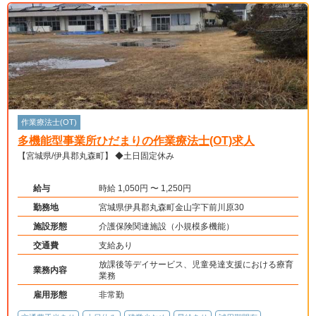
作業療法士(OT)
多機能型事業所ひだまりの作業療法士(OT)求人
【宮城県/伊具郡丸森町】 ◆土日固定休み
給与
時給 1,050円 〜 1,250円
勤務地
宮城県伊具郡丸森町金山字下前川原30
施設形態
介護保険関連施設（小規模多機能）
交通費
支給あり
放課後等デイサービス、児童発達支援における療育
業務内容
業務
雇用形態
非常勤