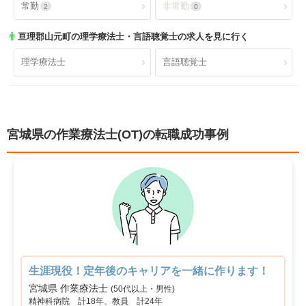
常勤
非常勤
2
0
ショートステイ
小規模多機能
0
0
昇給あり
退職金あり
2
2
亘理郡山元町
の理学療法士・言語聴覚士の求人を見に行く
小児療育
小児施設
0
0
託児所あり
産休育休可
0
0
理学療法士
言語聴覚士
児童発達支援
放課後等デイサービス
0
0
寮あり
定年制
0
2
障害者施設
自費リハビリ施設
0
0
試用期間有
雇用期間無
0
2
宮城県の作業療法士(OT)の転職成功事例
職場環境充実
幅広い経験
2
0
未経験歓迎
教育充実
2
0
新卒可
駅orバス停近い
2
0
車通勤可
転居のサポート充実
2
0
生涯現役！定年後のキャリアを一緒に作ります！
リハスタッフ複数在籍
経営が安定している
2
0
宮城県 作業療法士
(50代以上・男性)
精神科病院 計18年、教員 計24年