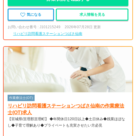
気になる
求人情報を見る
お問い合わせ番号 : J101215249
2026年07月28日 更新
リハビリ訪問看護ステーションつばさ仙南
作業療法士(OT)
リハビリ訪問看護ステーションつばさ仙南の作業療法
士(OT)求人
【宮城県/亘理郡亘理町】 ◆年間休日120日以上◆土日休み◆残業ほぼな
し◆子育て理解あり◆プライベートも充実させたい方必見