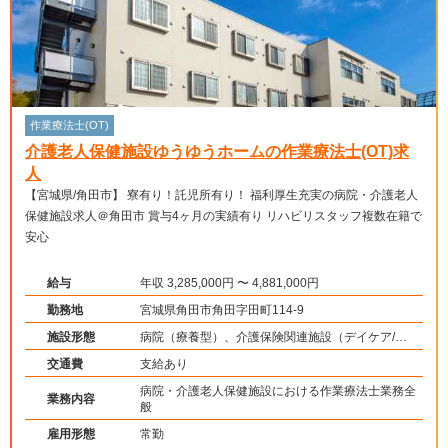
作業療法士(OT)
介護老人保健施設ゆうゆうホームの作業療法士(OT)求
人
【宮城県/角田市】 寮有り！託児所有り！ 福利厚生充実の病院・介護老人
保健施設求人＠角田市 賞与4ヶ月の実績有り リハビリスタッフ複数在籍で
安心
給与
年収 3,285,000円 〜 4,881,000円
勤務地
宮城県角田市角田字田町114-9
施設形態
病院（療養型）、介護保険関連施設（デイケア/介
護老人保健施設）
交通費
支給あり
病院・介護老人保健施設における作業療法士業務全
業務内容
般
雇用形態
常勤