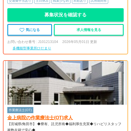
交通費手当あり
土日休み
残業少なめ
昇給あり
試用期間有
募集状況を確認する
気になる
求人情報を見る
お問い合わせ番号 : J101213104
2026年05月01日 更新
多機能型事業所ひだまり
作業療法士(OT)
金上病院の作業療法士(OT)求人
【宮城県/角田市】 ◆寮有、託児所有◆福利厚生充実◆リハビリスタッフ
複数在籍で安心◆