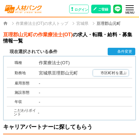
ご登録
ログイン
MENU
作業療法士(OT)の求人トップ
宮城県
亘理郡山元町
亘理郡山元町の作業療法士(OT)
の求人・転職・給料・募集
情報一覧
現在選択されている条件
条件変更
作業療法士(OT)
職種
宮城県亘理郡山元町
勤務地
市区町村を選ぶ
-
雇用形態
-
施設形態
-
年収
こだわりポイ
-
ント
キャリアパートナーに探してもらう