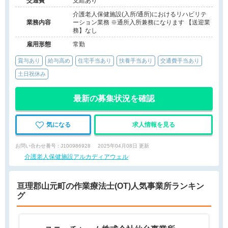
交通費
支給あり
介護老人保健施設(入所/通所)におけるリハビリテ
業務内容
ーション業務 ※通所入所兼務になります 【送迎業
務】なし
雇用形態
常勤
賞与あり
給与高め
住宅手当あり
扶養手当あり
交通費手当あり
土日祝休み
最新の募集状況を確認
気になる
求人情報を見る
お問い合わせ番号 : J100986928
2025年04月08日 更新
介護老人保健施設アルカディアウェル
亘理郡山元町の作業療法士(OT)人気事業所ランキン
グ