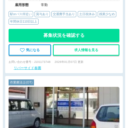
雇用形態
常勤
駅orバス停近い
賞与あり
交通費手当あり
土日祝休み
残業少なめ
年間休日110日以上
募集状況を確認する
気になる
求人情報を見る
お問い合わせ番号 : J101173748
2026年01月07日 更新
リバーサイド春圃
作業療法士(OT)