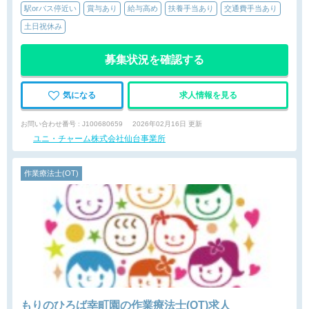
駅orバス停近い
賞与あり
給与高め
扶養手当あり
交通費手当あり
土日祝休み
募集状況を確認する
気になる
求人情報を見る
お問い合わせ番号 : J100680659
2026年02月16日 更新
ユニ・チャーム株式会社仙台事業所
作業療法士(OT)
もりのひろば幸町園の作業療法士(OT)求人