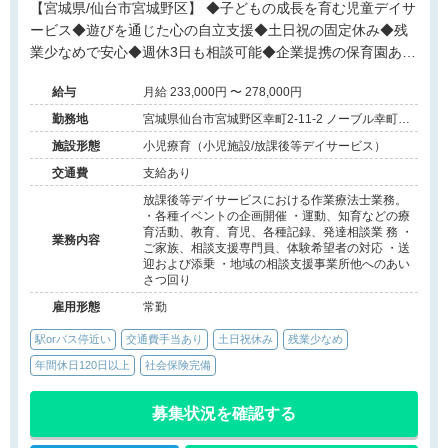
【宮城県/仙台市宮城野区】 ◆子どもの成長を育む児童デイサ
ービス◆遊びを通じた心の自立支援◆土日祝の固定休み◆残
業少なめで安心◆週休3日も相談可能◆企業提携の保育園あり
◆賞与実績は年3回◆資格取得の支援制度◆多職種の温かいチ
給与
月給 233,000円 〜 278,000円
ーム◆未経験から挑戦可能
勤務地
宮城県仙台市宮城野区幸町2-11-2 ノーブル幸町
101
施設形態
小児療育（小児施設/放課後等デイサービス）
交通費
支給あり
放課後等デイサービスにおける作業療法士業務。
・各種イベントの企画開催 ・運動、知育などの療
育活動、教育、育児、各種記録、発達相談業 務 ・
業務内容
ご家族、相談支援専門員、体験希望者の対応 ・送
迎および添乗 ・地域の相談支援事業所他へのあい
さつ回り
雇用形態
常勤
駅orバス停近い
交通費手当あり
土日祝休み
残業少なめ
年間休日120日以上
社会保険完備
募集状況を確認する