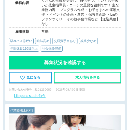
くさんの挑戦を支援し、自信をつけていくお手伝
業務内容
いが児童指導員・コーチの重要な役割です！ 主な
業務内容 ・プログラム作成 ・お子さまへの運動支
援 ・イベントの企画・運営 ・保護者面談 ・Liiの
ファンづくり ・その他事務作業など 【送迎業務】
なし
雇用形態
常勤
駅orバス停近い
給与高め
交通費手当あり
残業少なめ
年間休日110日以上
社会保険完備
募集状況を確認する
気になる
求人情報を見る
お問い合わせ番号 : J101239085
2026年08月05日 更新
Lii sports studio仙台
作業療法士(OT)