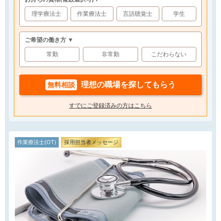
理学療法士
作業療法士
言語聴覚士
学生
ご希望の働き方 ▼
常勤
非常勤
こだわらない
理想の職場を探してもらう
無料相談
すでにご登録済みの方はこちら
作業療法士(OT)
採用担当者メッセージ