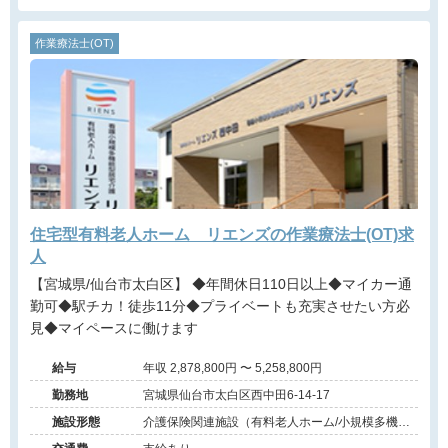
作業療法士(OT)
住宅型有料老人ホーム リエンズの作業療法士(OT)求
人
【宮城県/仙台市太白区】 ◆年間休日110日以上◆マイカー通
勤可◆駅チカ！徒歩11分◆プライベートも充実させたい方必
見◆マイペースに働けます
給与
年収 2,878,800円 〜 5,258,800円
勤務地
宮城県仙台市太白区西中田6-14-17
施設形態
介護保険関連施設（有料老人ホーム/小規模多機
能）