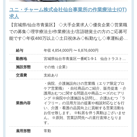
ユニ・チャーム株式会社仙台事業所の作業療法士(OT)
求人
【宮城県/仙台市青葉区】 ◇大手企業求人◇優良企業◇営業職
での募集◇理学療法士/作業療法士/言語聴覚士の方のご応募可
能です◇年収480万以上◇土日祝休み◇転勤なし◇車運転必須
◇福利厚生充実◇リハビリ職全国に複数在籍◇
給与
年収 4,854,000円 〜 6,876,600円
勤務地
宮城県仙台市青葉区一番町1-9-1 仙台トラストタ
ワー16F
施設形態
その他（企業）
交通費
支給あり
・病院、介護施設向けの営業職（エリア限定プロ
ケア営業職） ・自社商品のご紹介、販売促進 ・介
護用おむつに関する問題点や商品ニーズのヒアリ
ング ※病院や介護施設を訪問し、介護おむつ「ラ
業務内容
イフリー」の活用方法の提案や相談対応などを行
い、介護・看護の品質向上に貢献する営業活動を
お任せ致します。 ※転居を伴う異動はございませ
ん。 ※原則、営業訪問先への直行直帰となりま
す。
雇用形態
常勤