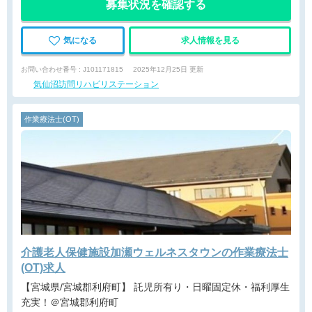
募集状況を確認する
気になる
求人情報を見る
お問い合わせ番号 : J101171815
2025年12月25日 更新
気仙沼訪問リハビリステーション
作業療法士(OT)
介護老人保健施設加瀬ウェルネスタウンの作業療法士
(OT)求人
【宮城県/宮城郡利府町】 託児所有り・日曜固定休・福利厚生
充実！＠宮城郡利府町