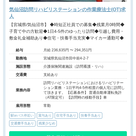
気仙沼訪問リハビリステーションの作業療法士(OT)求
人
【宮城県/気仙沼市】 ◆時短正社員での募集◆残業月0時間◆
子育て中の方歓迎◆1日4-5件のゆったり訪問◆引越し費用・
敷金礼金補助あり◆住宅・扶養手当充実◆マイカー通勤可◆
給与
月給 236,635円 〜 294,351円
勤務地
宮城県気仙沼市田中前4-2-7
施設形態
介護保険関連施設（訪問看護・リハ）
交通費
支給あり
訪問リハビリステーションにおけるリハビリテー
ション業務 ・1日平均4-5件程度の個人宅に訪問し
業務内容
て頂きます。 【応募条件】 普通自動車運転免許
（AT限定可） 【訪問時の移動手段】車
雇用形態
常勤
駅orバス停近い
賞与あり
住宅手当あり
扶養手当あり
交通費手当あり
残業少なめ