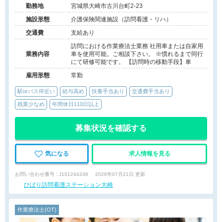
勤務地
宮城県大崎市古川台町2-23
施設形態
介護保険関連施設（訪問看護・リハ）
交通費
支給あり
訪問における作業療法士業務 社用車または自家用
業務内容
車を使用可能。ご相談下さい。 ※慣れるまで同行
にて研修可能です。 【訪問時の移動手段】車
雇用形態
常勤
駅orバス停近い
給与高め
扶養手当あり
交通費手当あり
残業少なめ
年間休日110日以上
募集状況を確認する
気になる
求人情報を見る
お問い合わせ番号 : J101244248
2026年07月21日 更新
ひばり訪問看護ステーション大崎
作業療法士(OT)