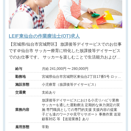
LEIF東仙台の作業療法士(OT)求人
【宮城県/仙台市宮城野区】 放課後等デイサービスでのお仕事
です＠仙台市 サッカー療育に特化した放課後等デイサービス
でのお仕事です。 サッカーを楽しむことで生活能力および社
会性を向上させることを目的とした療育です。 サッカーを通
給与
月給 241,000円 〜 280,000円
じて子どもたちのココロの体力を育んでいきます。
勤務地
宮城県仙台市宮城野区東仙台2丁目17番5号 ロック
スビル1階
施設形態
小児療育（放課後等デイサービス）
交通費
支給あり
放課後等デイサービスにおける小児リハビリ業務
サッカーを通した運動療法 定期的な体力測定の実
業務内容
施 専門職員としての専門的支援 支援内容の提案
子ども達のワークや見守りサポート 事務作業 送迎
顧客対応 等 【送迎業務】あり
雇用形態
常勤