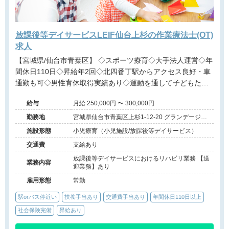
放課後等デイサービスLEIF仙台上杉の作業療法士(OT)
求人
【宮城県/仙台市青葉区】 ◇スポーツ療育◇大手法人運営◇年
間休日110日◇昇給年2回◇北四番丁駅からアクセス良好・車
通勤も可◇男性育休取得実績あり◇運動を通して子どもたち
の成長を支える放課後等デイサービスでのお仕事です。
給与
月給 250,000円 〜 300,000円
勤務地
宮城県仙台市青葉区上杉1-12-20 グランデージ上
杉1F
施設形態
小児療育（小児施設/放課後等デイサービス）
交通費
支給あり
放課後等デイサービスにおけるリハビリ業務 【送
業務内容
迎業務】あり
雇用形態
常勤
駅orバス停近い
扶養手当あり
交通費手当あり
年間休日110日以上
社会保険完備
昇給あり