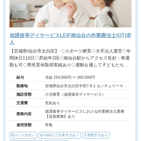
放課後等デイサービスLEIF南仙台の作業療法士(OT)求
人
【宮城県/仙台市太白区】 ◇スポーツ療育◇大手法人運営◇年
間休日110日◇昇給年2回◇南仙台駅からアクセス良好・車通
勤も可◇男性育休取得実績あり◇運動を通して子どもたちの
成長を支える放課後等デイサービスでのお仕事です。
給与
月給 250,000円 〜 300,000円
勤務地
宮城県仙台市太白区中田7-6-1 センチュリーマン
ション3号室
施設形態
小児療育（放課後等デイサービス）
交通費
支給あり
放課後等デイサービスにおける作業療法士業務
業務内容
【送迎業務】あり
雇用形態
常勤
駅orバス停近い
給与高め
扶養手当あり
交通費手当あり