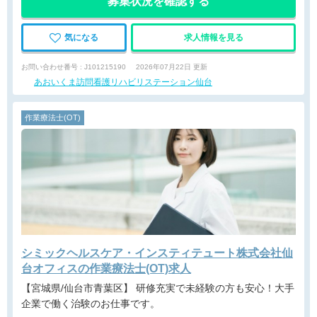
募集状況を確認する
気になる
求人情報を見る
お問い合わせ番号 : J101215190
2026年07月22日 更新
あおいくま訪問看護リハビリステーション仙台
作業療法士(OT)
シミックヘルスケア・インスティテュート株式会社仙
台オフィスの作業療法士(OT)求人
【宮城県/仙台市青葉区】 研修充実で未経験の方も安心！大手
企業で働く治験のお仕事です。