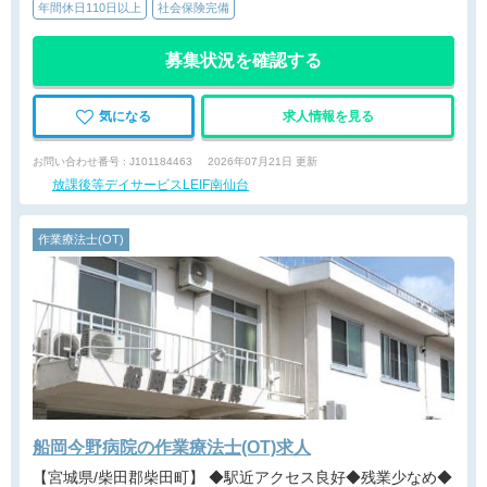
年間休日110日以上
社会保険完備
募集状況を確認する
気になる
求人情報を見る
お問い合わせ番号 : J101184463
2026年07月21日 更新
放課後等デイサービスLEIF南仙台
作業療法士(OT)
船岡今野病院の作業療法士(OT)求人
【宮城県/柴田郡柴田町】 ◆駅近アクセス良好◆残業少なめ◆