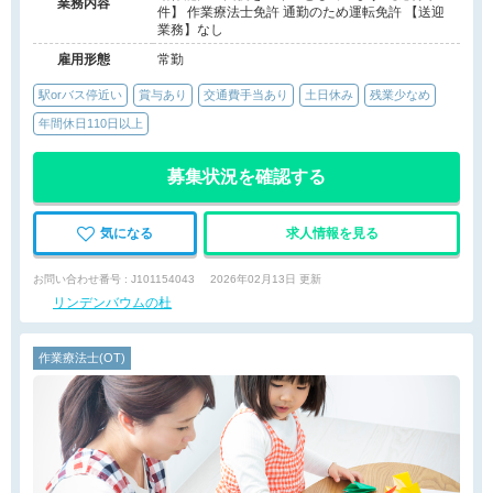
業務内容
件】 作業療法士免許 通勤のため運転免許 【送迎
業務】なし
雇用形態
常勤
駅orバス停近い
賞与あり
交通費手当あり
土日休み
残業少なめ
年間休日110日以上
募集状況を確認する
気になる
求人情報を見る
お問い合わせ番号 : J101154043
2026年02月13日 更新
リンデンバウムの杜
作業療法士(OT)