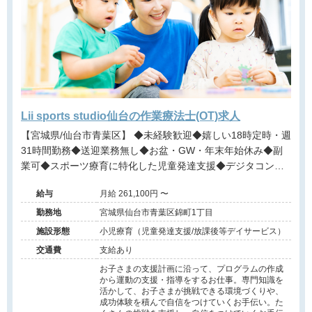
Lii sports studio仙台の作業療法士(OT)求人
【宮城県/仙台市青葉区】 ◆未経験歓迎◆嬉しい18時定時・週
31時間勤務◆送迎業務無し◆お盆・GW・年末年始休み◆副
業可◆スポーツ療育に特化した児童発達支援◆デジタコンテ
ンツでのトレーニングや動画でのフィードバックなので先鋭
給与
月給 261,100円 〜
的なアプローチが可能◆事業所にてセラピスト指導員募集◆
勤務地
宮城県仙台市青葉区錦町1丁目
施設形態
小児療育（児童発達支援/放課後等デイサービス）
交通費
支給あり
お子さまの支援計画に沿って、プログラムの作成
から運動の支援・指導をするお仕事。専門知識を
活かして、お子さまが挑戦できる環境づくりや、
成功体験を積んで自信をつけていくお手伝い。た