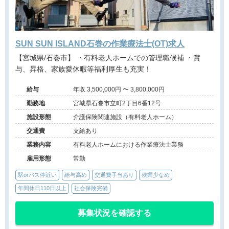
SUN SUN ISLAND石巻の作業療法士(OT)求人
【宮城県/石巻市】 ・有料老人ホームでの管理職候補 ・賞
与、昇格、家族愛休暇等福利厚生も充実！
給与
年収 3,500,000円 〜 3,800,000円
勤務地
宮城県石巻市立町2丁目6番12号
施設形態
介護保険関連施設（有料老人ホーム）
交通費
支給あり
業務内容
有料老人ホームにおける作業療法士業務
雇用形態
常勤
駅orバス停近い
給与高め
交通費手当あり
残業少なめ
年間休日110日以上
社会保険完備
募集状況を確認する