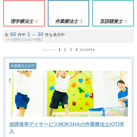
理学療法士
作業療法士
言語聴覚士
95
1
30
全
件中
～
件を表示中
(※公開求人のみの件数)
1
2
3
4
次の30件
前の30件
作業療法士(OT)
放課後等デイサービスMOKSHAの作業療法士(OT)求
人