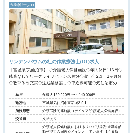
作業療法士(OT)
リンデンバウムの杜の作業療法士(OT)求人
【宮城県/気仙沼市】 ◇介護老人保健施設◇年間休日113日◇
残業なしでワークライフバランス良好◇賞与年2回・2ヶ月分
◇教育体制充実◇送迎業務無し◇車通勤可能◇気仙沼市の医
療法人が運営する施設です。
給与
年収 3,120,520円 〜 4,140,000円
勤務地
宮城県気仙沼市東新城2-9-1
施設形態
介護保険関連施設（デイケア/介護老人保健施設）
交通費
支給あり
介護老人保健施設におけるリハビリ業務 ※基本的
動作能力の回復をメインとしています 【応募条