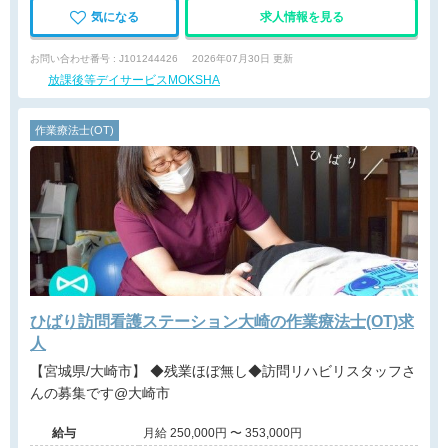
気になる
求人情報を見る
お問い合わせ番号 : J101244426
2026年07月30日 更新
放課後等デイサービスMOKSHA
作業療法士(OT)
ひばり訪問看護ステーション大崎の作業療法士(OT)求
人
【宮城県/大崎市】 ◆残業ほぼ無し◆訪問リハビリスタッフさ
んの募集です@大崎市
給与
月給 250,000円 〜 353,000円