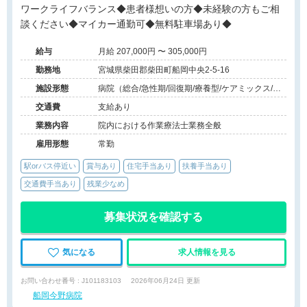
ワークライフバランス◆患者様想いの方◆未経験の方もご相
談ください◆マイカー通勤可◆無料駐車場あり◆
給与
月給 207,000円 〜 305,000円
勤務地
宮城県柴田郡柴田町船岡中央2-5-16
施設形態
病院（総合/急性期/回復期/療養型/ケアミックス/外
来）、その他（その他）
交通費
支給あり
業務内容
院内における作業療法士業務全般
雇用形態
常勤
駅orバス停近い
賞与あり
住宅手当あり
扶養手当あり
交通費手当あり
残業少なめ
募集状況を確認する
気になる
求人情報を見る
お問い合わせ番号 : J101183103
2026年06月24日 更新
船岡今野病院