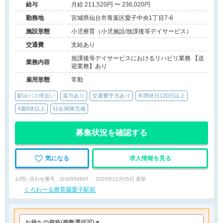
給与
月給 211,520円 〜 236,020円
勤務地
宮城県仙台市青葉区愛子中央1丁目7-6
施設形態
小児療育（小児施設/放課後等デイサービス）
交通費
支給あり
放課後等デイサービスにおけるリハビリ業務 【送
業務内容
迎業務】あり
雇用形態
常勤
駅orバス停近い
賞与あり
交通費手当あり
年間休日120日以上
4週8休以上
社会保険完備
募集状況を確認する
気になる
求人情報を見る
お問い合わせ番号 : J100950845
2025年12月05日 更新
くろわーる療育園愛子駅前
お持ちの資格
(複数選択可)
▼