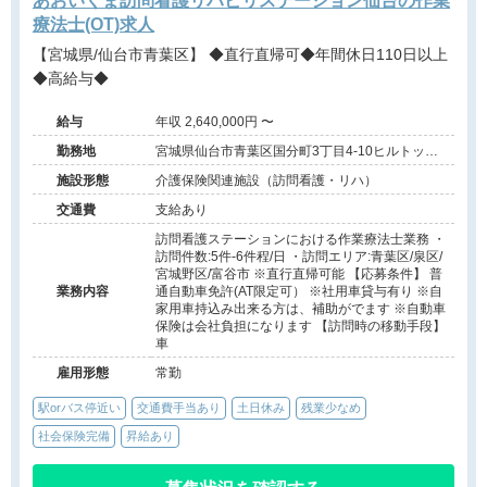
あおいくま訪問看護リハビリステーション仙台の作業
療法士(OT)求人
【宮城県/仙台市青葉区】 ◆直行直帰可◆年間休日110日以上
◆高給与◆
給与
年収 2,640,000円 〜
勤務地
宮城県仙台市青葉区国分町3丁目4-10ヒルトップ
晩翠4階
施設形態
介護保険関連施設（訪問看護・リハ）
交通費
支給あり
訪問看護ステーションにおける作業療法士業務 ・
訪問件数:5件-6件程/日 ・訪問エリア:青葉区/泉区/
宮城野区/富谷市 ※直行直帰可能 【応募条件】 普
業務内容
通自動車免許(AT限定可） ※社用車貸与有り ※自
家用車持込み出来る方は、補助がでます ※自動車
保険は会社負担になります 【訪問時の移動手段】
車
雇用形態
常勤
駅orバス停近い
交通費手当あり
土日休み
残業少なめ
社会保険完備
昇給あり