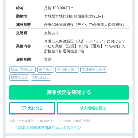
給与
月給 193,000円 〜
勤務地
宮城県宮城郡利府町加瀬字北窪16-1
施設形態
介護保険関連施設（デイケア/介護老人保健施設）
交通費
支給あり
介護老人保健施設（入所・デイケア）におけるリ
業務内容
ハビリ業務 【定員】100名 【通所】75名程/日 入
所担当:3名 通所担当:8名
雇用形態
常勤
駅orバス停近い
賞与あり
住宅手当あり
交通費手当あり
残業少なめ
4週8休以上
募集状況を確認する
気になる
求人情報を見る
お問い合わせ番号 : J101162715
2026年01月08日 更新
介護老人保健施設加瀬ウェルネスタウン