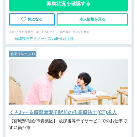
募集状況を確認する
気になる
求人情報を見る
お問い合わせ番号 : J101151562
2025年10月30日 更新
放課後等デイサービスLEIF仙台上杉
作業療法士(OT)
くろわーる療育園愛子駅前の作業療法士(OT)求人
【宮城県/仙台市青葉区】 放課後等デイサービスでのお仕事で
す＠仙台市