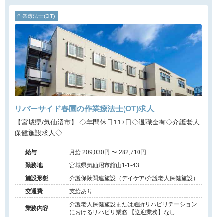
作業療法士(OT)
リバーサイド春圃の作業療法士(OT)求人
【宮城県/気仙沼市】 ◇年間休日117日◇退職金有◇介護老人
保健施設求人◇
給与
月給 209,030円 〜 282,710円
勤務地
宮城県気仙沼市舘山1-1-43
施設形態
介護保険関連施設（デイケア/介護老人保健施設）
交通費
支給あり
介護老人保健施設または通所リハビリテーション
業務内容
におけるリハビリ業務 【送迎業務】なし