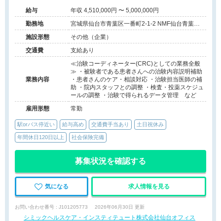
給与
年収 4,510,000円 〜 5,000,000円
勤務地
宮城県仙台市青葉区一番町2-1-2 NMF仙台青葉通
りビル8F
施設形態
その他（企業）
交通費
支給あり
≪治験コーディネーター(CRC)としての業務全般
≫ ・被験者である患者さんへの治験内容説明補助
業務内容
・患者さんのケア・相談対応 ・治験担当医師の補
助 ・院内スタッフとの調整 ・検査・投薬スケジュ
ールの調整 ・治験で得られるデータ管理 など
雇用形態
常勤
駅orバス停近い
給与高め
交通費手当あり
土日祝休み
年間休日120日以上
社会保険完備
募集状況を確認する
気になる
求人情報を見る
お問い合わせ番号 : J101205773
2026年06月30日 更新
シミックヘルスケア・インスティテュート株式会社仙台オフィス