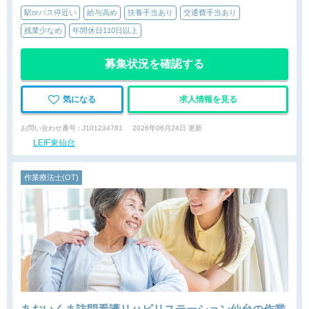
駅orバス停近い
給与高め
扶養手当あり
交通費手当あり
残業少なめ
年間休日110日以上
募集状況を確認する
気になる
求人情報を見る
お問い合わせ番号 : J101234781
2026年06月24日 更新
LEIF東仙台
作業療法士(OT)