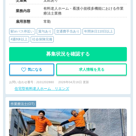
交通費
支給あり
有料老人ホーム・看護小規模多機能における作業
業務内容
療法士業務
雇用形態
常勤
駅orバス停近い
賞与あり
交通費手当あり
年間休日110日以上
4週8休以上
社会保険完備
募集状況を確認する
気になる
求人情報を見る
お問い合わせ番号 : J101202880
2026年04月16日 更新
住宅型有料老人ホーム リエンズ
作業療法士(OT)