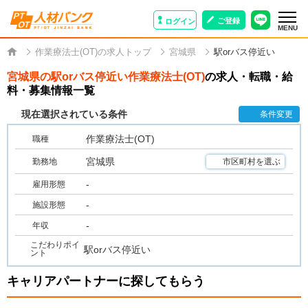
ご登録
ログイン
MENU
作業療法士(OT)の求人トップ
宮城県
駅orバス停近い
宮城県の駅orバス停近い作業療法士(OT)
の求人・転職・給
料・募集情報一覧
現在選択されている条件
条件変更
作業療法士(OT)
職種
宮城県
勤務地
市区町村を選ぶ
-
雇用形態
-
施設形態
-
年収
こだわりポイ
駅orバス停近い
ント
キャリアパートナーに探してもらう