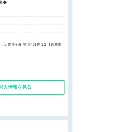
境◆
業務全般 平均介護度:3.2 【送迎業
求人情報を見る