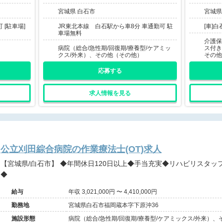
宮城県 白石市
宮城県
 [駐車場]
JR東北本線 白石駅から車8分 車通勤可 駐
[車]
車場無料
介護保
病院（総合/急性期/回復期/療養型/ケアミッ
ス付き
クス/外来）、その他（その他）
その他
応募する
求人情報を見る
公立刈田綜合病院の作業療法士(OT)求人
【宮城県/白石市】 ◆年間休日120日以上◆手当充実◆リハビリスタッフ関係良好◆アットホームな雰囲気
◆
給与
年収 3,021,000円 〜 4,410,000円
勤務地
宮城県白石市福岡蔵本字下原沖36
施設形態
病院（総合/急性期/回復期/療養型/ケアミックス/外来）