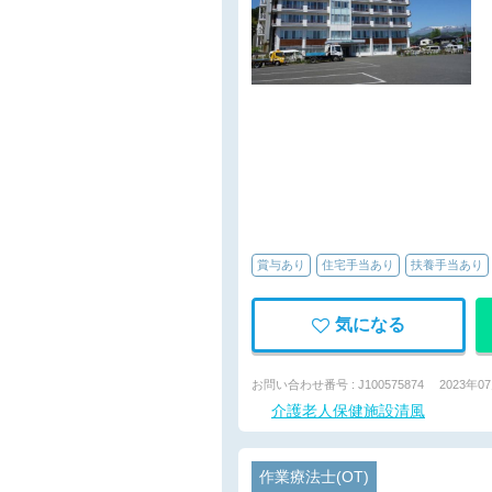
賞与あり
住宅手当あり
扶養手当あり
気になる
お問い合わせ番号 : J100575874
2023年0
介護老人保健施設清風
作業療法士(OT)