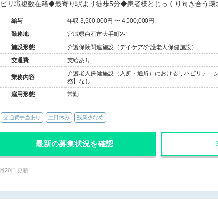
ビリ職複数在籍◆最寄り駅より徒歩5分◆患者様とじっくり向き合う環
給与
年収 3,500,000円 〜 4,000,000円
勤務地
宮城県白石市大手町2-1
施設形態
介護保険関連施設（デイケア/介護老人保健施設）
交通費
支給あり
介護老人保健施設（入所・通所）におけるリハビリテーション
業務内容
務】なし
雇用形態
常勤
交通費手当あり
土日休み
残業少なめ
最新の募集状況を確認
7月20日 更新