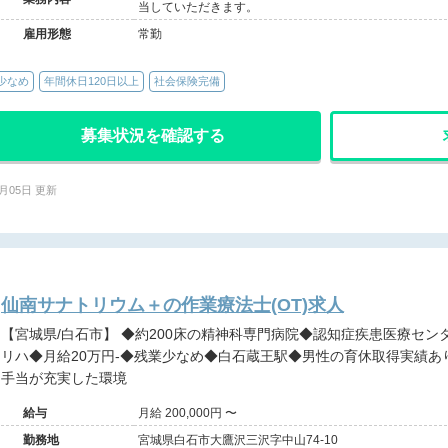
当していただきます。
雇用形態
常勤
少なめ
年間休日120日以上
社会保険完備
募集状況を確認する
2月05日 更新
仙南サナトリウム＋の作業療法士(OT)求人
【宮城県/白石市】 ◆約200床の精神科専門病院◆認知症疾患医療センター併設◆患者様に寄り添う精神科
リハ◆月給20万円-◆残業少なめ◆白石蔵王駅◆男性の育休取得実績
手当が充実した環境
給与
月給 200,000円 〜
勤務地
宮城県白石市大鷹沢三沢字中山74-10