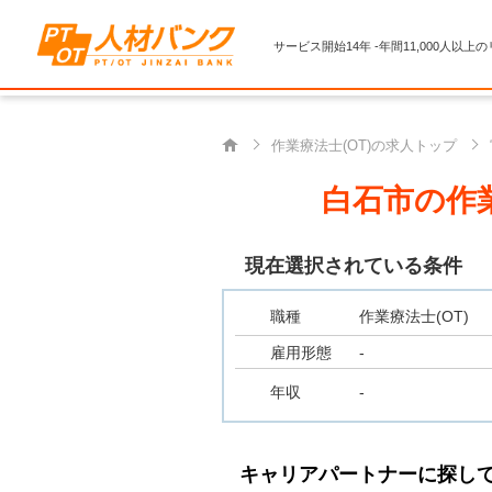
サービス開始14年 -年間11,000人以上
作業療法士(OT)の求人トップ
白石市の作業
現在選択されている条件
職種
作業療法士(OT)
雇用形態
-
年収
-
キャリアパートナーに探し