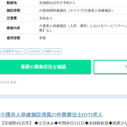
勤務地
宮城県白石市大手町2-1
施設形態
介護保険関連施設（デイケア/介護老人保健施設）
交通費
支給あり
介護老人保健施設（入所・通所）におけるリハビリテーション
業務内容
務】なし
雇用形態
常勤
交通費手当あり
土日休み
残業少なめ
最新の募集状況を確認
2月22日 更新
介護老人保健施設清風の作業療法士(OT)求人
【宮城県/白石市】 ◆土日休み◆年間休日111日◆未経験歓迎◆残業少なめ◆ワークライフバランス◆リハ