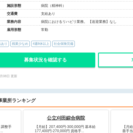
施設形態
病院（精神科）
交通費
支給あり
業務内容
病院におけるリハビリ業務。 【送迎業務】なし
雇用形態
常勤
当あり
残業少なめ
4週8休以上
社会保険完備
募集状況を確認する
6月08日 更新
気事業所ランキング
公立刈田綜合病院
] 調整手
【月給】207,400円-300,000円 基本給
【月給
..
177,400円-270,000円 資格手...
善手当