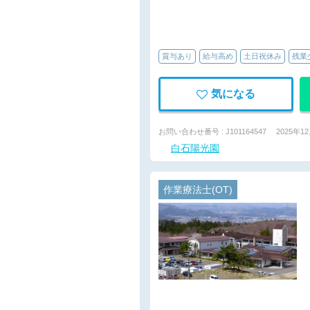
賞与あり
給与高め
土日祝休み
残業
気になる
お問い合わせ番号 : J101164547
2025年1
白石陽光園
作業療法士(OT)