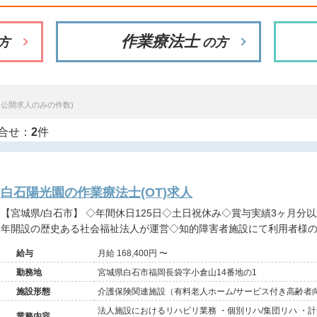
作業療法士
方
の方
※公開求人のみの件数)
合せ：
2
件
白石陽光園の作業療法士(OT)求人
【宮城県/白石市】 ◇年間休日125日◇土日祝休み◇賞与実績3ヶ月分以上◇初年度有給15日付与◇昭和53
年開設の歴史ある社会福祉法人が運営◇知的障害者施設にて利用者様
給与
月給 168,400円 〜
勤務地
宮城県白石市福岡長袋字小倉山14番地の1
施設形態
介護保険関連施設（有料老人ホーム/サービス付き高齢者
害者施設/グループホーム）
法人施設におけるリハビリ業務 ・個別リハ/集団リハ ・
業務内容