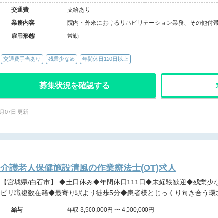
交通費
支給あり
業務内容
院内・外来におけるリハビリテーション業務、その他付帯
雇用形態
常勤
交通費手当あり
残業少なめ
年間休日120日以上
募集状況を確認する
7月07日 更新
介護老人保健施設清風の作業療法士(OT)求人
【宮城県/白石市】 ◆土日休み◆年間休日111日◆未経験歓迎◆残業少なめ◆ワークライフバランス◆リハ
ビリ職複数在籍◆最寄り駅より徒歩5分◆患者様とじっくり向き合う環
給与
年収 3,500,000円 〜 4,000,000円