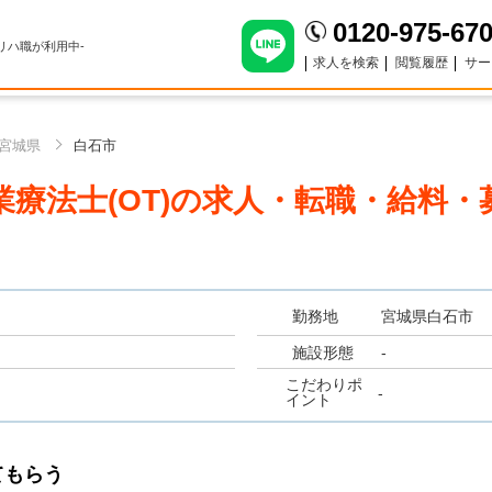
0120-975-67
のリハ職が利用中-
求人を検索
閲覧履歴
サー
宮城県
白石市
療法士(OT)
の求人・転職・給料・
勤務地
宮城県白石市
施設形態
-
こだわりポ
-
イント
てもらう