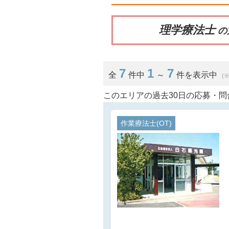
理学療法士
の
7
1
7
全
件中
～
件を表示中
(
このエリアの過去30日の応募・問
作業療法士(OT)