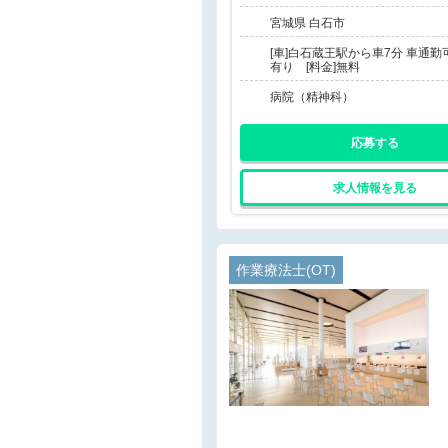
宮城県 白石市
[車]白石蔵王駅から車7分 車通勤可
有り [料金]無料
病院（精神科）
応募する
求人情報を見る
作業療法士(OT)