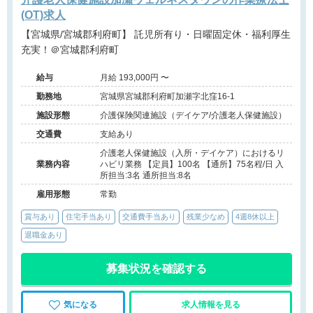
(OT)求人
【宮城県/宮城郡利府町】 託児所有り・日曜固定休・福利厚生
充実！＠宮城郡利府町
給与
月給 193,000円 〜
勤務地
宮城県宮城郡利府町加瀬字北窪16-1
施設形態
介護保険関連施設（デイケア/介護老人保健施設）
交通費
支給あり
介護老人保健施設（入所・デイケア）におけるリ
業務内容
ハビリ業務 【定員】100名 【通所】75名程/日 入
所担当:3名 通所担当:8名
雇用形態
常勤
賞与あり
住宅手当あり
交通費手当あり
残業少なめ
4週8休以上
退職金あり
募集状況を確認する
気になる
求人情報を見る