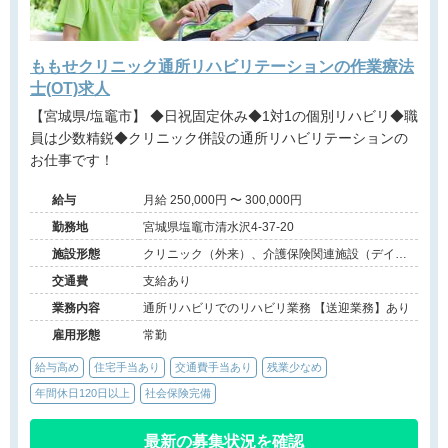
ももせクリニック通所リハビリテーションの作業療法
士(OT)求人
【宮城県/塩竈市】 ◆日祝固定休み◆1対1の個別リハビリ◆職
員は少数精鋭◆クリニック併設の通所リハビリテーションの
お仕事です！
給与
月給 250,000円 〜 300,000円
勤務地
宮城県塩竈市清水沢4-37-20
施設形態
クリニック（外来）、介護保険関連施設（デイケ
ア）
交通費
支給あり
業務内容
通所リハビリでのリハビリ業務 【送迎業務】あり
雇用形態
常勤
給与高め
住宅手当あり
交通費手当あり
残業少なめ
年間休日120日以上
社会保険完備
最新の募集状況を確認