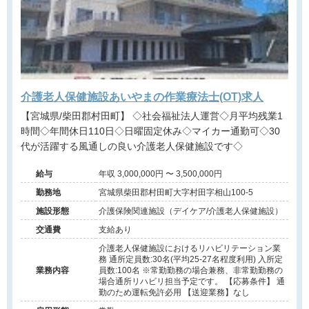
介護老人保健施設あいやまの作業療法士(OT)求人
【宮城県/柴田郡村田町】 ◇社会福祉法人運営◇月平均残業1
時間◇年間休日110日◇日曜固定休み◇マイカー通勤可◇30
代が活躍する風通しの良い介護老人保健施設です◇
給与
年収 3,000,000円 〜 3,500,000円
勤務地
宮城県柴田郡村田町大字村田字相山100-5
施設形態
介護保険関連施設（デイケア/介護老人保健施設）
交通費
支給あり
介護老人保健施設におけるリハビリテーション業
務 通所定員数:30名(平均25-27名程度利用) 入所定
業務内容
員数:100名 ※常勤勤務の場合兼務、非常勤勤務の
場合通所リハビリ担当予定です。 【応募条件】 通
勤のため運転免許必用 【送迎業務】なし