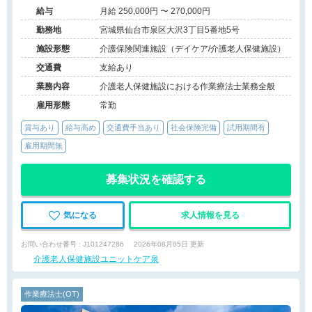
給与
月給 250,000円 〜 270,000円
勤務地
宮城県仙台市泉区大沢3丁目5番地5号
施設形態
介護保険関連施設（デイケア/介護老人保健施設）
交通費
支給あり
業務内容
介護老人保健施設における作業療法士業務全般
雇用形態
常勤
賞与あり
給与高め
交通費手当あり
社会保険完備
試用期間有
雇用期間無
募集状況を確認する
気になる
求人情報を見る
お問い合わせ番号 : J101247286
2026年08月05日 更新
介護老人保健施設ユニットケア泉
作業療法士(OT)