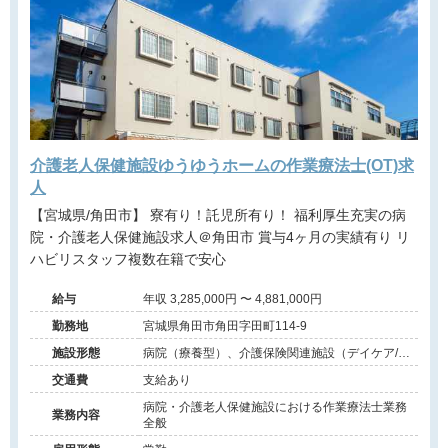
介護老人保健施設ゆうゆうホームの作業療法士(OT)求
人
【宮城県/角田市】 寮有り！託児所有り！ 福利厚生充実の病
院・介護老人保健施設求人＠角田市 賞与4ヶ月の実績有り リ
ハビリスタッフ複数在籍で安心
給与
年収 3,285,000円 〜 4,881,000円
勤務地
宮城県角田市角田字田町114-9
施設形態
病院（療養型）、介護保険関連施設（デイケア/介
護老人保健施設）
交通費
支給あり
病院・介護老人保健施設における作業療法士業務
業務内容
全般