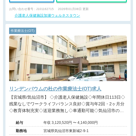
お問い合わせ番号 : J101162715
2026年01月08日 更新
介護老人保健施設加瀬ウェルネスタウン
作業療法士(OT)
リンデンバウムの杜の作業療法士(OT)求人
【宮城県/気仙沼市】 ◇介護老人保健施設◇年間休日113日◇
残業なしでワークライフバランス良好◇賞与年2回・2ヶ月分
◇教育体制充実◇送迎業務無し◇車通勤可能◇気仙沼市の医
療法人が運営する施設です。
給与
年収 3,120,520円 〜 4,140,000円
勤務地
宮城県気仙沼市東新城2-9-1