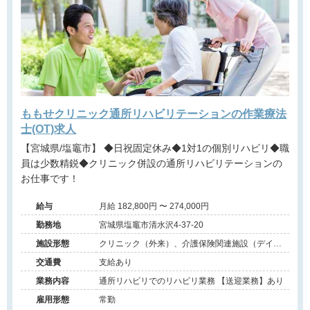
ももせクリニック通所リハビリテーションの作業療法
士(OT)求人
【宮城県/塩竈市】 ◆日祝固定休み◆1対1の個別リハビリ◆職
員は少数精鋭◆クリニック併設の通所リハビリテーションの
お仕事です！
給与
月給 182,800円 〜 274,000円
勤務地
宮城県塩竈市清水沢4-37-20
施設形態
クリニック（外来）、介護保険関連施設（デイケ
ア）
交通費
支給あり
業務内容
通所リハビリでのリハビリ業務 【送迎業務】あり
雇用形態
常勤