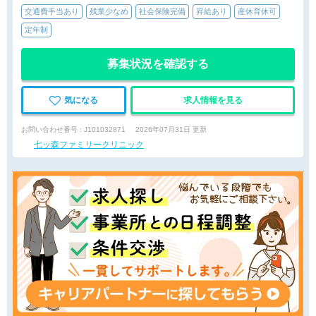
交通費手当あり
残業少なめ
社会保険完備
昇給あり
産休育休可
定年制
募集状況を確認する
気になる
求人情報を見る
お問い合わせ番号 : J101032871
2026年07月31日 更新
七ッ森ファミリークリニック