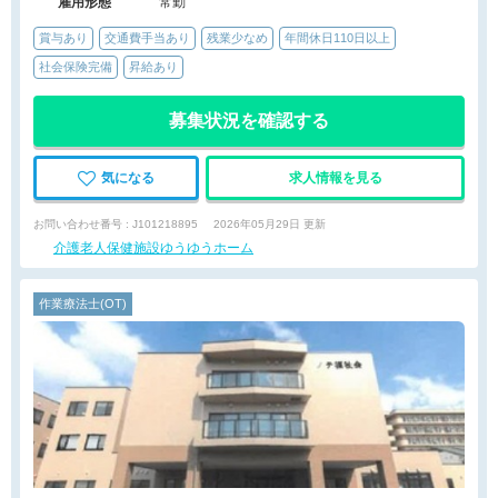
雇用形態
常勤
賞与あり
交通費手当あり
残業少なめ
年間休日110日以上
社会保険完備
昇給あり
募集状況を確認する
気になる
求人情報を見る
お問い合わせ番号 : J101218895
2026年05月29日 更新
介護老人保健施設ゆうゆうホーム
作業療法士(OT)