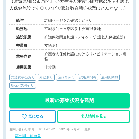
【宮城県/仙台市泉区】 ◇大手法人運営◇開放感のある介護老
人保健施設です◇リハビリ職複数在籍◇残業ほとんどなし◇
給与
詳細ページをご確認ください
勤務地
宮城県仙台市泉区泉中央南16番地
施設形態
介護保険関連施設（デイケア/介護老人保健施設）
交通費
支給あり
介護老人保健施設におけるリハビリテーション業
業務内容
務
雇用形態
非常勤
交通費手当あり
昇給あり
産休育休可
試用期間有
雇用期間無
駅orバス停近い
最新の募集状況を確認
気になる
求人情報を見る
お問い合わせ番号 : J101170542
2026年02月20日 更新
葵の園・仙台泉