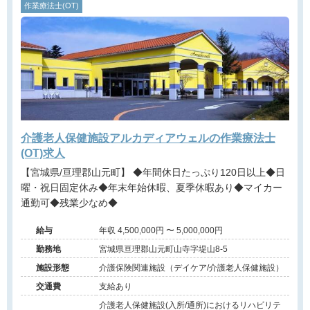
作業療法士(OT)
介護老人保健施設アルカディアウェルの作業療法士
(OT)求人
【宮城県/亘理郡山元町】 ◆年間休日たっぷり120日以上◆日
曜・祝日固定休み◆年末年始休暇、夏季休暇あり◆マイカー
通勤可◆残業少なめ◆
給与
年収 4,500,000円 〜 5,000,000円
勤務地
宮城県亘理郡山元町山寺字堤山8-5
施設形態
介護保険関連施設（デイケア/介護老人保健施設）
交通費
支給あり
介護老人保健施設(入所/通所)におけるリハビリテ