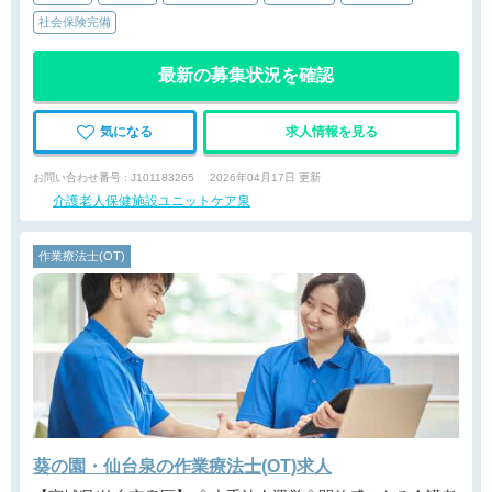
社会保険完備
最新の募集状況を確認
気になる
求人情報を見る
お問い合わせ番号 : J101183265
2026年04月17日 更新
介護老人保健施設ユニットケア泉
作業療法士(OT)
葵の園・仙台泉の作業療法士(OT)求人