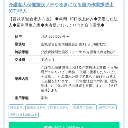
介護老人保健施設ノテやるきになる里の作業療法士
(OT)求人
【宮城県/仙台市太白区】 ◆年間110日以上休み◆安定した法
人◆福利厚生充実◆患者様とじっくり向き合う環境◆
給与
月給 220,000円 〜
勤務地
宮城県仙台市太白区富沢西3丁目10番地の1
施設形態
介護保険関連施設（デイケア/介護老人保健施設/訪
問看護・リハ）
交通費
支給あり
介護老人保健施設における作業療法士業務 ・入所/
通所でのリハビリ業務 ・生活に密着したリハビリ
を提供し、住み慣れた環境で暮らし続けられるよ
業務内容
う支援を行います。 ・日常生活動作の評価、機能
訓練、にて地域生活の継続を支援します。 【送迎
業務】あり
雇用形態
常勤
賞与あり
住宅手当あり
扶養手当あり
交通費手当あり
残業少なめ
年間休日110日以上