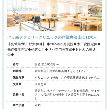
七ッ森ファミリークリニックの作業療法士(OT)求人
【宮城県/黒川郡大和町】 ◆2024年9月開院◆木日祝固定休◆
先進機器充実◆残業なし◆リハ専門医在籍◆お休みの融通
◎◆
給与
月給 210,000円 〜
勤務地
宮城県黒川郡大和町吉岡まほろば1-2-7
施設形態
クリニック（外来）、介護保険関連施設（デイケ
ア/訪問看護・リハ）
交通費
支給あり
疾患別のリハビリテーション 脳血管疾患、デイケ
業務内容
ア、今後訪問も検討中 【送迎業務】基本的にはな
し
雇用形態
常勤