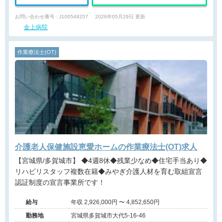
お問い合わせ番号 : J100548257
2026年05月29日 更新
金上病院
作業療法士(OT)
介護老人保健施設恵愛ホームの作業療法士(OT)求人
【宮城県/多賀城市】 ◆4週8休◆残業少なめ◆住宅手当あり◆
リハビリスタッフ複数在籍◆みやぎ介護人材を育む取組宣言
認証制度の宣言事業所です！
給与
年収 2,926,000円 〜 4,852,650円
勤務地
宮城県多賀城市大代5-16-46