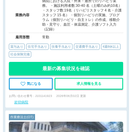
病院における入院・外来・通所でのリハビリ業
務。 ・施設利用者数:30-40 名（土曜のみ約10名）
・スタッフ数:19名（リハビリスタッフ 4 名・介護
業務内容
スタッフ 15 名） ・個別リハビリの実施、プログ
ラム（個別リハビリ・自主トレ）の作成、移動介
助・見守り、血圧・体温測定、介護ソフト入力
（記録）
雇用形態
常勤
賞与あり
住宅手当あり
扶養手当あり
交通費手当あり
4週8休以上
社会保険完備
最新の募集状況を確認
気になる
求人情報を見る
お問い合わせ番号 : J101141923
2026年06月02日 更新
岩切病院
作業療法士(OT)