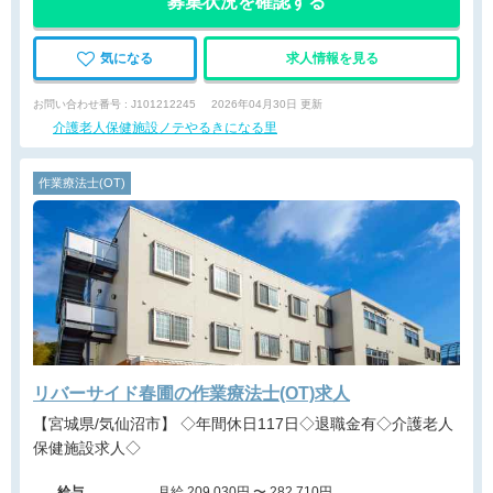
募集状況を確認する
気になる
求人情報を見る
お問い合わせ番号 : J101212245
2026年04月30日 更新
介護老人保健施設ノテやるきになる里
作業療法士(OT)
リバーサイド春圃の作業療法士(OT)求人
【宮城県/気仙沼市】 ◇年間休日117日◇退職金有◇介護老人
保健施設求人◇
給与
月給 209,030円 〜 282,710円