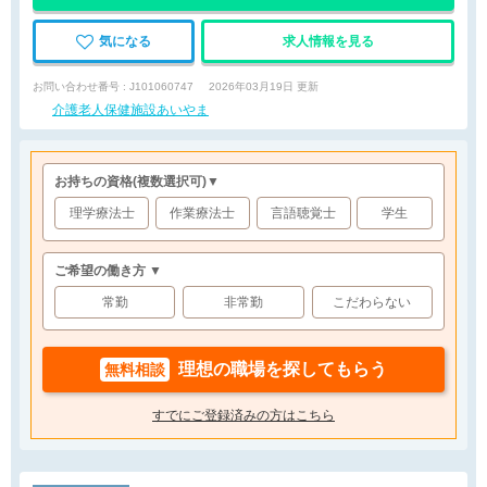
気になる
求人情報を見る
お問い合わせ番号 : J101060747
2026年03月19日 更新
介護老人保健施設あいやま
お持ちの資格
(複数選択可)
▼
理学療法士
作業療法士
言語聴覚士
学生
ご希望の働き方 ▼
常勤
非常勤
こだわらない
理想の職場を探してもらう
無料相談
すでにご登録済みの方はこちら