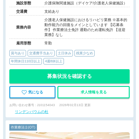
施設形態
介護保険関連施設（デイケア/介護老人保健施設）
交通費
支給あり
介護老人保健施設におけるリハビリ業務 ※基本的
動作能力の回復をメインとしています 【応募条
業務内容
件】 作業療法士免許 通勤のため運転免許 【送迎
業務】なし
雇用形態
常勤
賞与あり
交通費手当あり
土日休み
残業少なめ
年間休日110日以上
4週8休以上
募集状況を確認する
気になる
求人情報を見る
お問い合わせ番号 : J101154043
2026年02月13日 更新
リンデンバウムの杜
作業療法士(OT)