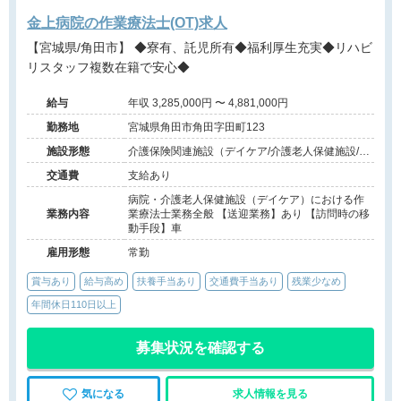
金上病院の作業療法士(OT)求人
【宮城県/角田市】 ◆寮有、託児所有◆福利厚生充実◆リハビ
リスタッフ複数在籍で安心◆
給与
年収 3,285,000円 〜 4,881,000円
勤務地
宮城県角田市角田字田町123
施設形態
介護保険関連施設（デイケア/介護老人保健施設/訪
問看護・リハ）、その他（その他）
交通費
支給あり
病院・介護老人保健施設（デイケア）における作
業務内容
業療法士業務全般 【送迎業務】あり 【訪問時の移
動手段】車
雇用形態
常勤
賞与あり
給与高め
扶養手当あり
交通費手当あり
残業少なめ
年間休日110日以上
募集状況を確認する
気になる
求人情報を見る