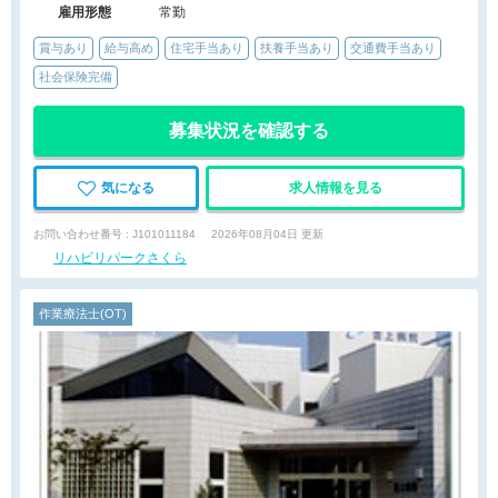
雇用形態
常勤
賞与あり
給与高め
住宅手当あり
扶養手当あり
交通費手当あり
社会保険完備
募集状況を確認する
気になる
求人情報を見る
お問い合わせ番号 : J101011184
2026年08月04日 更新
リハビリパークさくら
作業療法士(OT)