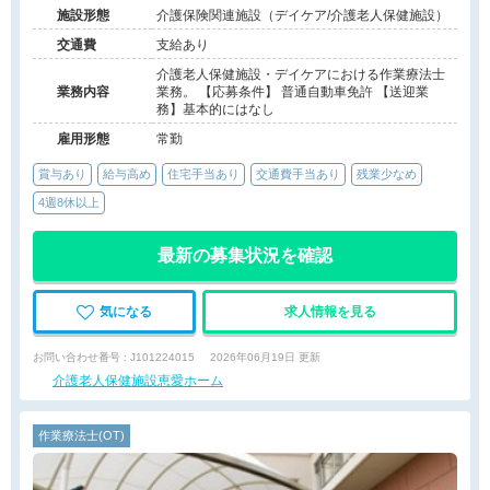
施設形態
介護保険関連施設（デイケア/介護老人保健施設）
交通費
支給あり
介護老人保健施設・デイケアにおける作業療法士
業務内容
業務。 【応募条件】 普通自動車免許 【送迎業
務】基本的にはなし
雇用形態
常勤
賞与あり
給与高め
住宅手当あり
交通費手当あり
残業少なめ
4週8休以上
最新の募集状況を確認
気になる
求人情報を見る
お問い合わせ番号 : J101224015
2026年06月19日 更新
介護老人保健施設恵愛ホーム
作業療法士(OT)