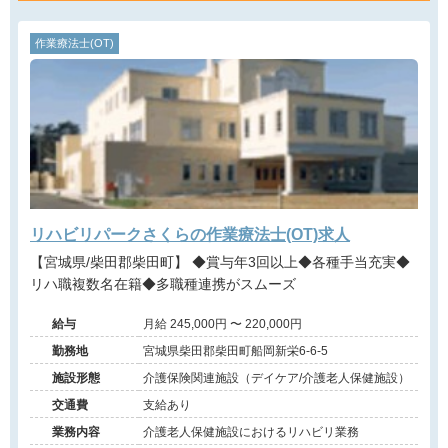
作業療法士(OT)
リハビリパークさくらの作業療法士(OT)求人
【宮城県/柴田郡柴田町】 ◆賞与年3回以上◆各種手当充実◆
リハ職複数名在籍◆多職種連携がスムーズ
給与
月給 245,000円 〜 220,000円
勤務地
宮城県柴田郡柴田町船岡新栄6-6-5
施設形態
介護保険関連施設（デイケア/介護老人保健施設）
交通費
支給あり
業務内容
介護老人保健施設におけるリハビリ業務