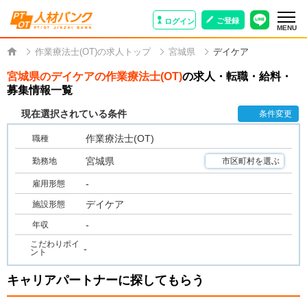
ご登録
ログイン
MENU
作業療法士(OT)の求人トップ
宮城県
デイケア
宮城県のデイケアの作業療法士(OT)
の求人・転職・給料・
募集情報一覧
現在選択されている条件
条件変更
作業療法士(OT)
職種
宮城県
勤務地
市区町村を選ぶ
-
雇用形態
デイケア
施設形態
-
年収
こだわりポイ
-
ント
キャリアパートナーに探してもらう