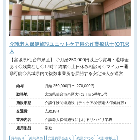
介護老人保健施設ユニットケア泉の作業療法士(OT)求
人
【宮城県/仙台市泉区】 ◇月給250,000円以上◇賞与・退職金
あり◇残業なし◇17時半終業◇土日休み相談可◇マイカー通
勤可能◇宮城県内で複数事業所を展開する安定法人が運営す
る介護老人保健施設です。
給与
月給 250,000円 〜 270,000円
勤務地
宮城県仙台市泉区大沢3丁目5番地5号
施設形態
介護保険関連施設（デイケア/介護老人保健施設）
交通費
支給あり
業務内容
介護老人保健施設におけるリハビリ業務
雇用形態
常勤
賞与あり
給与高め
交通費手当あり
残業少なめ
4週8休以上