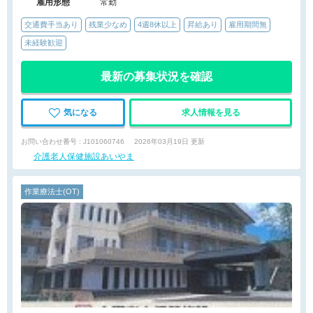
雇用形態
常勤
交通費手当あり
残業少なめ
4週8休以上
昇給あり
雇用期間無
未経験歓迎
最新の募集状況を確認
気になる
求人情報を見る
お問い合わせ番号 : J101060746
2026年03月19日 更新
介護老人保健施設あいやま
作業療法士(OT)