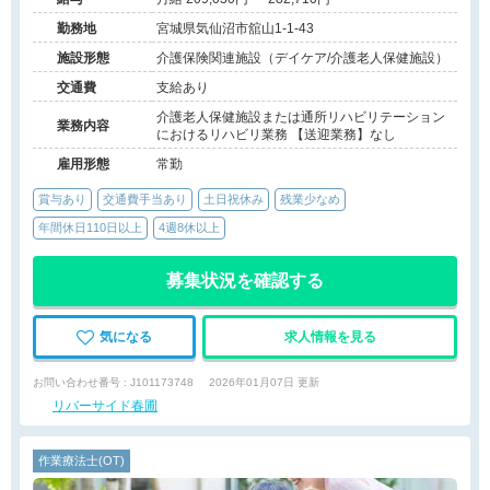
勤務地
宮城県気仙沼市舘山1-1-43
施設形態
介護保険関連施設（デイケア/介護老人保健施設）
交通費
支給あり
介護老人保健施設または通所リハビリテーション
業務内容
におけるリハビリ業務 【送迎業務】なし
雇用形態
常勤
賞与あり
交通費手当あり
土日祝休み
残業少なめ
年間休日110日以上
4週8休以上
募集状況を確認する
気になる
求人情報を見る
お問い合わせ番号 : J101173748
2026年01月07日 更新
リバーサイド春圃
作業療法士(OT)