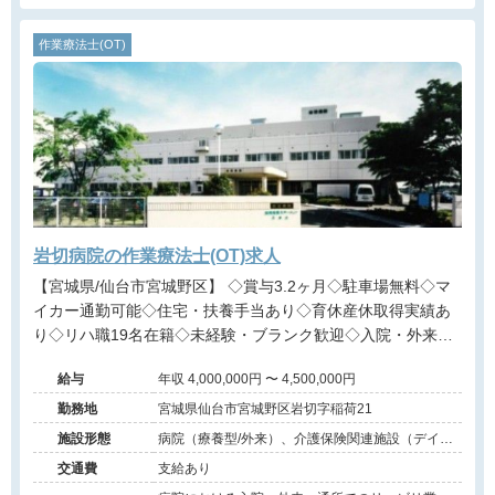
作業療法士(OT)
岩切病院の作業療法士(OT)求人
【宮城県/仙台市宮城野区】 ◇賞与3.2ヶ月◇駐車場無料◇マ
イカー通勤可能◇住宅・扶養手当あり◇育休産休取得実績あ
り◇リハ職19名在籍◇未経験・ブランク歓迎◇入院・外来・
通所・訪問まで幅広く経験できる病院です。
給与
年収 4,000,000円 〜 4,500,000円
勤務地
宮城県仙台市宮城野区岩切字稲荷21
施設形態
病院（療養型/外来）、介護保険関連施設（デイケ
ア/訪問看護・リハ）
交通費
支給あり