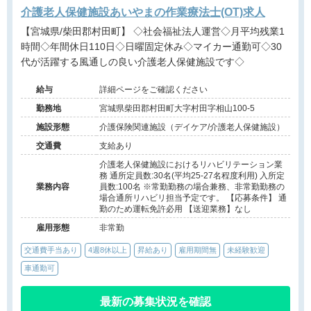
介護老人保健施設あいやまの作業療法士(OT)求人
【宮城県/柴田郡村田町】 ◇社会福祉法人運営◇月平均残業1
時間◇年間休日110日◇日曜固定休み◇マイカー通勤可◇30
代が活躍する風通しの良い介護老人保健施設です◇
給与
詳細ページをご確認ください
勤務地
宮城県柴田郡村田町大字村田字相山100-5
施設形態
介護保険関連施設（デイケア/介護老人保健施設）
交通費
支給あり
介護老人保健施設におけるリハビリテーション業
務 通所定員数:30名(平均25-27名程度利用) 入所定
業務内容
員数:100名 ※常勤勤務の場合兼務、非常勤勤務の
場合通所リハビリ担当予定です。 【応募条件】 通
勤のため運転免許必用 【送迎業務】なし
雇用形態
非常勤
交通費手当あり
4週8休以上
昇給あり
雇用期間無
未経験歓迎
車通勤可
最新の募集状況を確認