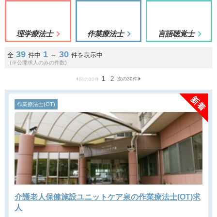
理学療法士
作業療法士
言語聴覚士
39
1
30
全
件中
～
件を表示中
(※公開求人のみの件数)
1
2
次の30件
前の30件
作業療法士(OT)
介護老人保健施設ユニットケア泉の作業療法士(OT)求
人