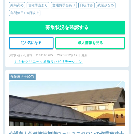
給与高め
住宅手当あり
交通費手当あり
日祝休み
残業少なめ
年間休日120日以上
募集状況を確認する
気になる
求人情報を見る
お問い合わせ番号 : J101168985
2025年12月17日 更新
ももせクリニック通所リハビリテーション
作業療法士(OT)
介護老人保健施設加瀬ウェルネスタウンの作業療法士