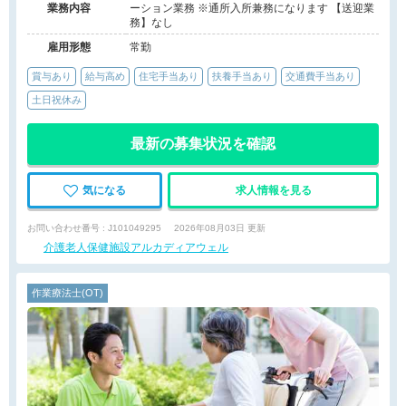
業務内容
ーション業務 ※通所入所兼務になります 【送迎業
務】なし
雇用形態
常勤
賞与あり
給与高め
住宅手当あり
扶養手当あり
交通費手当あり
土日祝休み
最新の募集状況を確認
気になる
求人情報を見る
お問い合わせ番号 : J101049295
2026年08月03日 更新
介護老人保健施設アルカディアウェル
作業療法士(OT)