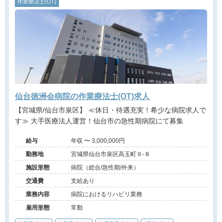
作業療法士(OT)
仙台徳洲会病院の作業療法士(OT)求人
【宮城県/仙台市泉区】 ≪休日・待遇充実！希少な病院求人で
す≫ 大手医療法人運営！仙台市の急性期病院にて募集
給与
年収 〜 3,000,000円
勤務地
宮城県仙台市泉区高玉町９-８
施設形態
病院（総合/急性期/外来）
交通費
支給あり
業務内容
病院におけるリハビリ業務
雇用形態
常勤