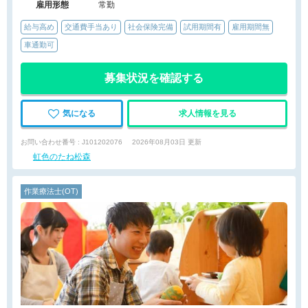
雇用形態
常勤
給与高め
交通費手当あり
社会保険完備
試用期間有
雇用期間無
車通勤可
募集状況を確認する
気になる
求人情報を見る
お問い合わせ番号 : J101202076
2026年08月03日 更新
虹色のたね松森
作業療法士(OT)