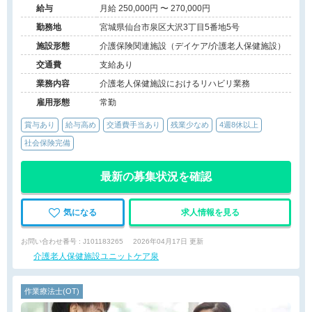
給与
月給 250,000円 〜 270,000円
勤務地
宮城県仙台市泉区大沢3丁目5番地5号
施設形態
介護保険関連施設（デイケア/介護老人保健施設）
交通費
支給あり
業務内容
介護老人保健施設におけるリハビリ業務
雇用形態
常勤
賞与あり
給与高め
交通費手当あり
残業少なめ
4週8休以上
社会保険完備
最新の募集状況を確認
気になる
求人情報を見る
お問い合わせ番号 : J101183265
2026年04月17日 更新
介護老人保健施設ユニットケア泉
作業療法士(OT)