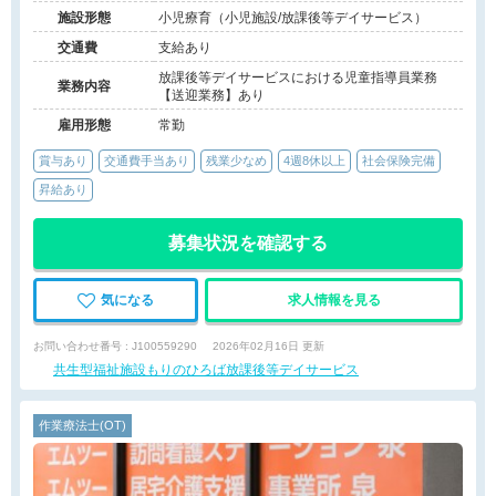
施設形態
小児療育（小児施設/放課後等デイサービス）
交通費
支給あり
放課後等デイサービスにおける児童指導員業務
業務内容
【送迎業務】あり
雇用形態
常勤
賞与あり
交通費手当あり
残業少なめ
4週8休以上
社会保険完備
昇給あり
募集状況を確認する
気になる
求人情報を見る
お問い合わせ番号 : J100559290
2026年02月16日 更新
共生型福祉施設もりのひろば放課後等デイサービス
作業療法士(OT)