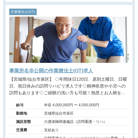
作業療法士(OT)
事業所名非公開の作業療法士(OT)求人
【宮城県/仙台市泉区】 ◇年間休日120日、原則土曜日、日曜
日、祝日休みの訪問リハビリ求人です◇精神疾患や小児への
訪問もあります◇ご経験の浅い方も可能！熱意とお人柄を評
価します！◇
給与
年収 4,000,000円 〜 4,500,000円
勤務地
宮城県仙台市泉区
施設形態
介護保険関連施設（訪問看護・リハ）
交通費
支給あり