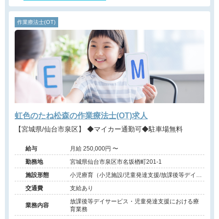
作業療法士(OT)
虹色のたね松森の作業療法士(OT)求人
【宮城県/仙台市泉区】 ◆マイカー通勤可◆駐車場無料
給与
月給 250,000円 〜
勤務地
宮城県仙台市泉区市名坂楢町201-1
施設形態
小児療育（小児施設/児童発達支援/放課後等デイサ
ービス）
交通費
支給あり
放課後等デイサービス・児童発達支援における療
業務内容
育業務