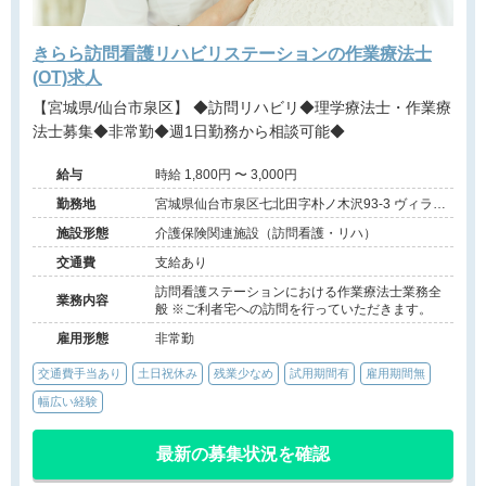
きらら訪問看護リハビリステーションの作業療法士
(OT)求人
【宮城県/仙台市泉区】 ◆訪問リハビリ◆理学療法士・作業療
法士募集◆非常勤◆週1日勤務から相談可能◆
給与
時給 1,800円 〜 3,000円
勤務地
宮城県仙台市泉区七北田字朴ノ木沢93-3 ヴィラ
IZUMIセントラル602号室
施設形態
介護保険関連施設（訪問看護・リハ）
交通費
支給あり
訪問看護ステーションにおける作業療法士業務全
業務内容
般 ※ご利者宅への訪問を行っていただきます。
雇用形態
非常勤
交通費手当あり
土日祝休み
残業少なめ
試用期間有
雇用期間無
幅広い経験
最新の募集状況を確認