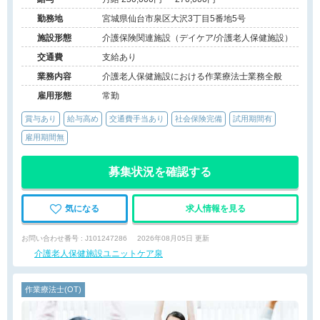
勤務地
宮城県仙台市泉区大沢3丁目5番地5号
施設形態
介護保険関連施設（デイケア/介護老人保健施設）
交通費
支給あり
業務内容
介護老人保健施設における作業療法士業務全般
雇用形態
常勤
賞与あり
給与高め
交通費手当あり
社会保険完備
試用期間有
雇用期間無
募集状況を確認する
気になる
求人情報を見る
お問い合わせ番号 : J101247286
2026年08月05日 更新
介護老人保健施設ユニットケア泉
作業療法士(OT)