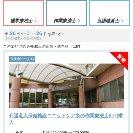
理学療法士
作業療法士
言語聴覚士
26
1
26
全
件中
～
件を表示中
(※公開求人のみの件数)
このエリアの過去30日の応募・問合せ：
13
件
作業療法士(OT)
介護老人保健施設ユニットケア泉の作業療法士(OT)求
人
給与
月給 250,000円 〜 270,000円