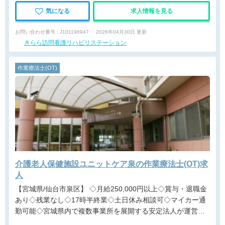
気になる
求人情報を見る
お問い合わせ番号 : J101196947
2026年04月30日 更新
きらら訪問看護リハビリステーション
作業療法士(OT)
介護老人保健施設ユニットケア泉の作業療法士(OT)求
人
【宮城県/仙台市泉区】 ◇月給250,000円以上◇賞与・退職金
あり◇残業なし◇17時半終業◇土日休み相談可◇マイカー通
勤可能◇宮城県内で複数事業所を展開する安定法人が運営す
る介護老人保健施設です。