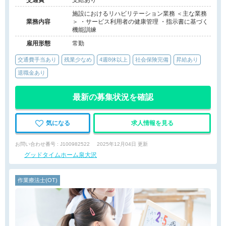
交通費
支給あり
施設におけるリハビリテーション業務 ＜主な業務
業務内容
＞ ・サービス利用者の健康管理 ・指示書に基づく
機能訓練
雇用形態
常勤
交通費手当あり
残業少なめ
4週8休以上
社会保険完備
昇給あり
退職金あり
最新の募集状況を確認
気になる
求人情報を見る
お問い合わせ番号 : J100982522
2025年12月04日 更新
グッドタイムホーム泉大沢
作業療法士(OT)