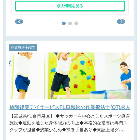
求人情報を見る
作業療法士(OT)
放課後等デイサービスFLEI黒松の作業療法士(OT)求人
【宮城県/仙台市泉区】 ◆サッカーを中心としたスポーツ療育
施設◆運動を通した身体能力の向上◆本格的な指導は専門ス
タッフが担当◆残業少なめ◆扶養手当あり◆東証上場グルー
プの安定基盤