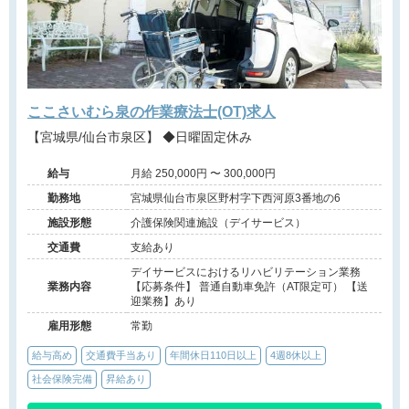
ここさいむら泉の作業療法士(OT)求人
【宮城県/仙台市泉区】 ◆日曜固定休み
給与
月給 250,000円 〜 300,000円
勤務地
宮城県仙台市泉区野村字下西河原3番地の6
施設形態
介護保険関連施設（デイサービス）
交通費
支給あり
デイサービスにおけるリハビリテーション業務
業務内容
【応募条件】 普通自動車免許（AT限定可） 【送
迎業務】あり
雇用形態
常勤
給与高め
交通費手当あり
年間休日110日以上
4週8休以上
社会保険完備
昇給あり