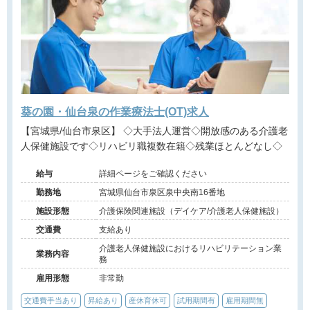
葵の園・仙台泉の作業療法士(OT)求人
【宮城県/仙台市泉区】 ◇大手法人運営◇開放感のある介護老
人保健施設です◇リハビリ職複数在籍◇残業ほとんどなし◇
給与
詳細ページをご確認ください
勤務地
宮城県仙台市泉区泉中央南16番地
施設形態
介護保険関連施設（デイケア/介護老人保健施設）
交通費
支給あり
介護老人保健施設におけるリハビリテーション業
業務内容
務
雇用形態
非常勤
交通費手当あり
昇給あり
産休育休可
試用期間有
雇用期間無