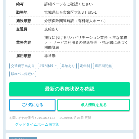
給与
詳細ページをご確認ください
勤務地
宮城県仙台市泉区大沢3丁目5-1
施設形態
介護保険関連施設（有料老人ホーム）
交通費
支給あり
施設におけるリハビリテーション業務 ＜主な業務
業務内容
＞ ・サービス利用者の健康管理 ・指示書に基づく
機能訓練
雇用形態
非常勤
交通費手当あり
4週8休以上
昇給あり
定年制
雇用期間無
駅orバス停近い
最新の募集状況を確認
気になる
求人情報を見る
お問い合わせ番号 : J101015122
2025年07月08日 更新
グッドタイムホーム泉大沢