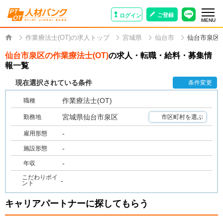
ご登録
ログイン
MENU
作業療法士(OT)の求人トップ
宮城県
仙台市
仙台市泉区
仙台市泉区の作業療法士(OT)
の求人・転職・給料・募集情
報一覧
現在選択されている条件
条件変更
作業療法士(OT)
職種
宮城県仙台市泉区
勤務地
市区町村を選ぶ
-
雇用形態
-
施設形態
-
年収
こだわりポイ
-
ント
キャリアパートナーに探してもらう