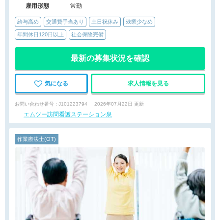
雇用形態
常勤
給与高め
交通費手当あり
土日祝休み
残業少なめ
年間休日120日以上
社会保険完備
最新の募集状況を確認
気になる
求人情報を見る
お問い合わせ番号 : J101223794
2026年07月22日 更新
エムツー訪問看護ステーション泉
作業療法士(OT)