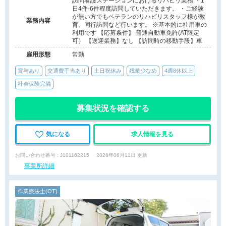
訪問看護ステーションにおけるリハビリ業務 ・1
日4件-6件程度訪問していただきます。 ・ご経験
が無い方でもベテランのリハビリスタッフ様が教
業務内容
育、同行訪問など行います。 ※基本的に社用車の
利用です 【応募条件】 普通自動車免許(AT限定
可） 【送迎業務】なし 【訪問時の移動手段】車
雇用形態
常勤
賞与あり
交通費手当あり
土日祝休み
残業少なめ
4週8休以上
社会保険完備
募集状況を確認する
気になる
求人情報を見る
お問い合わせ番号 : J101162215
2026年06月11日 更新
事業所詳細
作業療法士(OT)