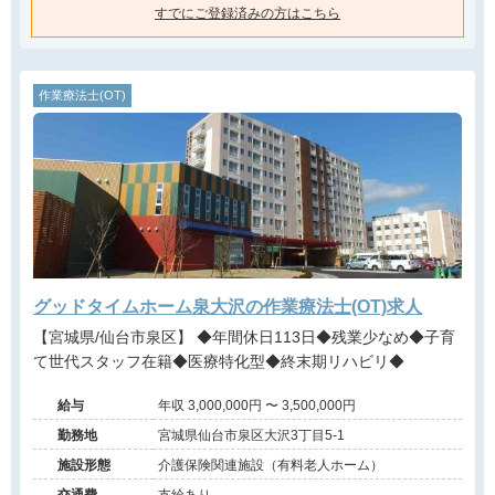
すでにご登録済みの方はこちら
作業療法士(OT)
グッドタイムホーム泉大沢の作業療法士(OT)求人
【宮城県/仙台市泉区】 ◆年間休日113日◆残業少なめ◆子育
て世代スタッフ在籍◆医療特化型◆終末期リハビリ◆
給与
年収 3,000,000円 〜 3,500,000円
勤務地
宮城県仙台市泉区大沢3丁目5-1
施設形態
介護保険関連施設（有料老人ホーム）