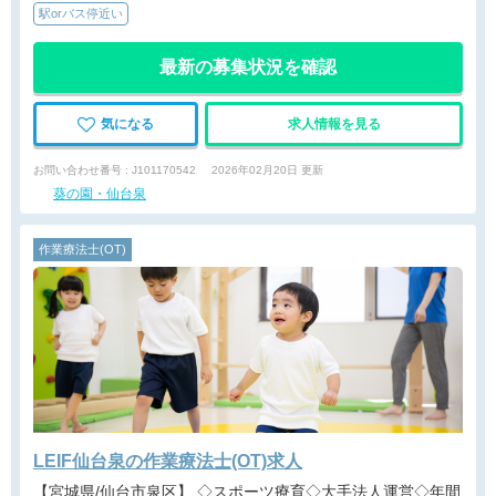
駅orバス停近い
最新の募集状況を確認
気になる
求人情報を見る
お問い合わせ番号 : J101170542
2026年02月20日 更新
葵の園・仙台泉
作業療法士(OT)
LEIF仙台泉の作業療法士(OT)求人
【宮城県/仙台市泉区】 ◇スポーツ療育◇大手法人運営◇年間