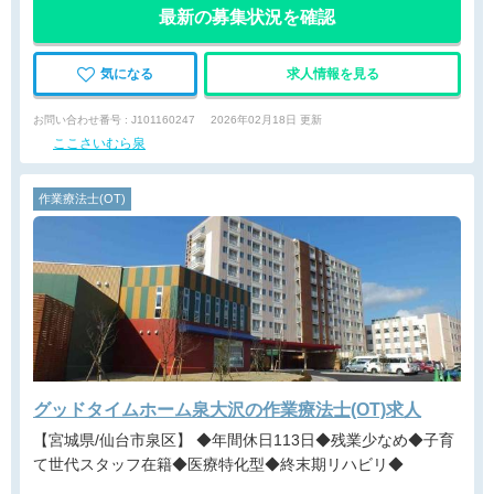
最新の募集状況を確認
気になる
求人情報を見る
お問い合わせ番号 : J101160247
2026年02月18日 更新
ここさいむら泉
作業療法士(OT)
グッドタイムホーム泉大沢の作業療法士(OT)求人
【宮城県/仙台市泉区】 ◆年間休日113日◆残業少なめ◆子育
て世代スタッフ在籍◆医療特化型◆終末期リハビリ◆