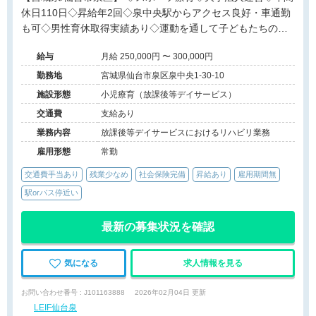
休日110日◇昇給年2回◇泉中央駅からアクセス良好・車通勤
も可◇男性育休取得実績あり◇運動を通して子どもたちの成
長を支える放課後等デイサービスでのお仕事です。
給与
月給 250,000円 〜 300,000円
勤務地
宮城県仙台市泉区泉中央1-30-10
施設形態
小児療育（放課後等デイサービス）
交通費
支給あり
業務内容
放課後等デイサービスにおけるリハビリ業務
雇用形態
常勤
交通費手当あり
残業少なめ
社会保険完備
昇給あり
雇用期間無
駅orバス停近い
最新の募集状況を確認
気になる
求人情報を見る
お問い合わせ番号 : J101163888
2026年02月04日 更新
LEIF仙台泉