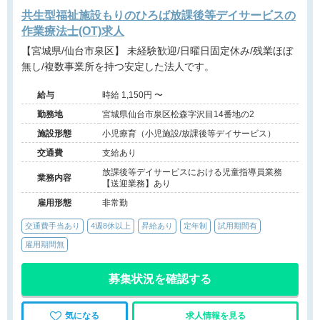
共生型福祉施設もりのひろば放課後等デイサービスの
作業療法士(OT)求人
【宮城県/仙台市泉区】 未経験歓迎/日曜日固定休み/残業ほぼ
無し/複数事業所を持つ安定した法人です。
給与
時給 1,150円 〜
勤務地
宮城県仙台市泉区松森字沢目14番地の2
施設形態
小児療育（小児施設/放課後等デイサービス）
交通費
支給あり
放課後等デイサービスにおける児童指導員業務
業務内容
【送迎業務】あり
雇用形態
非常勤
交通費手当あり
4週8休以上
昇給あり
定年制
試用期間有
雇用期間無
募集状況を確認する
気になる
求人情報を見る