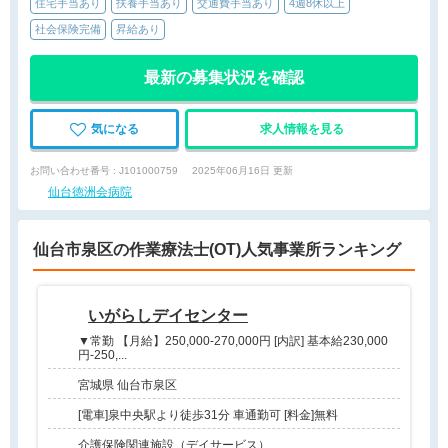
住宅手当あり
扶養手当あり
交通費手当あり
4週8休以上
社会保険完備
昇給あり
最新の募集状況を確認
気になる
求人情報を見る
お問い合わせ番号 : J101000759
2025年06月16日 更新
仙台徳洲会病院
仙台市泉区の作業療法士(OT)人気事業所ランキング
いがらしデイセンター
▼常勤 【月給】250,000-270,000円 [内訳] 基本給230,000
円-250,...
宮城県 仙台市泉区
[電車]泉中央駅より徒歩31分 車通勤可 [料金]無料
介護保険関連施設（デイサービス）