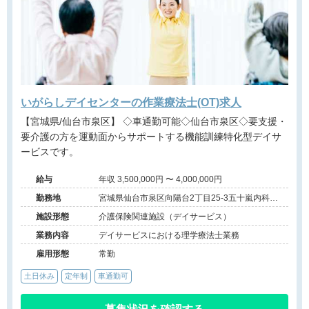
いがらしデイセンターの作業療法士(OT)求人
【宮城県/仙台市泉区】 ◇車通勤可能◇仙台市泉区◇要支援・
要介護の方を運動面からサポートする機能訓練特化型デイサ
ービスです。
給与
年収 3,500,000円 〜 4,000,000円
勤務地
宮城県仙台市泉区向陽台2丁目25-3五十嵐内科ク
リニック二階
施設形態
介護保険関連施設（デイサービス）
業務内容
デイサービスにおける理学療法士業務
雇用形態
常勤
土日休み
定年制
車通勤可