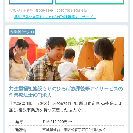
お問い合わせ番号 : J100648399
2026年02月16日 更新
共生型福祉施設もりのひろば放課後等デイサービス
作業療法士(OT)
共生型福祉施設もりのひろば放課後等デイサービスの
作業療法士(OT)求人
【宮城県/仙台市泉区】 未経験歓迎/日曜日固定休み/残業ほぼ
無し/複数事業所を持つ安定した法人です。
給与
月給 215,000円 〜
勤務地
宮城県仙台市泉区松森字沢目14番地の2