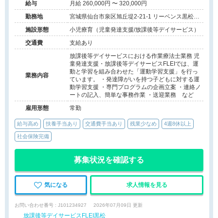
給与
月給 260,000円 〜 320,000円
勤務地
宮城県仙台市泉区旭丘堤2-21-1 リーベンス黒松
A101
施設形態
小児療育（児童発達支援/放課後等デイサービス）
交通費
支給あり
放課後等デイサービスにおける作業療法士業務 児
童発達支援・放課後等デイサービスFLEIでは、運
動と学習を組み合わせた「運動学習支援」を行っ
業務内容
ています。 ・発達障がいを持つ子どもに対する運
動学習支援 ・専門プログラムの企画立案 ・連絡ノ
ートの記入、簡単な事務作業 ・送迎業務 など
雇用形態
常勤
給与高め
扶養手当あり
交通費手当あり
残業少なめ
4週8休以上
社会保険完備
募集状況を確認する
気になる
求人情報を見る
お問い合わせ番号 : J101234927
2026年07月09日 更新
放課後等デイサービスFLEI黒松