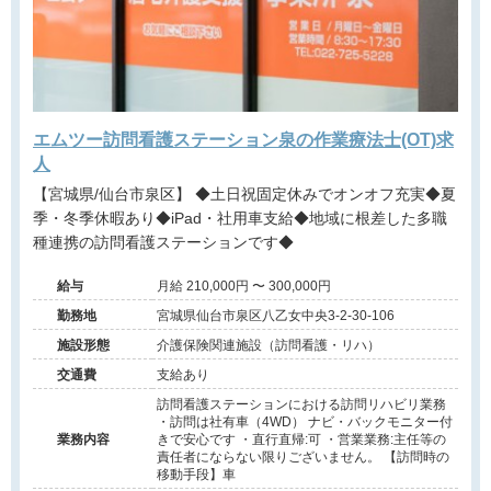
エムツー訪問看護ステーション泉の作業療法士(OT)求
人
【宮城県/仙台市泉区】 ◆土日祝固定休みでオンオフ充実◆夏
季・冬季休暇あり◆iPad・社用車支給◆地域に根差した多職
種連携の訪問看護ステーションです◆
給与
月給 210,000円 〜 300,000円
勤務地
宮城県仙台市泉区八乙女中央3-2-30-106
施設形態
介護保険関連施設（訪問看護・リハ）
交通費
支給あり
訪問看護ステーションにおける訪問リハビリ業務
・訪問は社有車（4WD） ナビ・バックモニター付
業務内容
きで安心です ・直行直帰:可 ・営業業務:主任等の
責任者にならない限りございません。 【訪問時の
移動手段】車