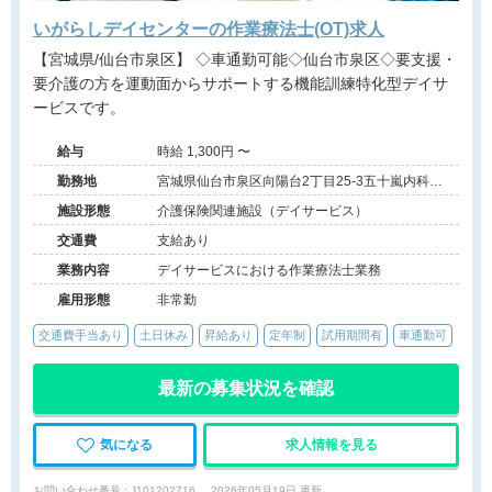
いがらしデイセンターの作業療法士(OT)求人
【宮城県/仙台市泉区】 ◇車通勤可能◇仙台市泉区◇要支援・
要介護の方を運動面からサポートする機能訓練特化型デイサ
ービスです。
給与
時給 1,300円 〜
勤務地
宮城県仙台市泉区向陽台2丁目25-3五十嵐内科ク
リニック二階
施設形態
介護保険関連施設（デイサービス）
交通費
支給あり
業務内容
デイサービスにおける作業療法士業務
雇用形態
非常勤
交通費手当あり
土日休み
昇給あり
定年制
試用期間有
車通勤可
最新の募集状況を確認
気になる
求人情報を見る
お問い合わせ番号 : J101202716
2026年05月19日 更新