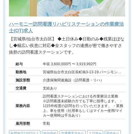
ハーモニー訪問看護リハビリステーションの作業療法
士(OT)求人
【宮城県/仙台市太白区】 ◆土日休み◆日勤のみ◆残業ほぼな
し◆幅広い疾患に対応◆全スタッフの連携が密で働きやすさ
抜群の訪問看護ステーションです。
給与
年収 3,600,000円 〜 3,919,992円
勤務地
宮城県仙台市太白区長町南3-13-19 パーシモン長
町202
施設形態
介護保険関連施設（訪問看護・リハ）
交通費
支給あり
訪問看護ステーションにおける作業療法士業務
※訪問看護未経験の方でも丁寧に指導します。 ・
業務内容
1日5件程度の訪問を行っていただきます。 ・業務
上、車を使用（社用車もしくはマイカー使用/マイ
カー使用時は手当あり）
雇用形態
常勤
年間休日110日以上
給与高め
交通費手当あり
土日休み
昇給あり