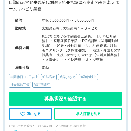
日勤のみ常勤◆残業代別途支給◆宮城県石巻市の有料老人ホ
ームリハビリ業務
給与
年収 3,500,000円 〜 3,800,000円
勤務地
宮城県石巻市大街道南４－６－２０
施設内における作業療法士業務。 【リハビリ業
務】 ・廃用症候群予防 ・ROM訓練（関節可動域
訓練） ・起居・歩行訓練 ・リハ計画作成、評価、
業務内容
モニタリング 【多職種連携】 ・看護・介護との情
報共有 ・支援方針のすり合わせ 【生活支援業務】
・入浴介助 ・トイレ誘導 ・オムツ交換
雇用形態
常勤
年間休日110日以上
給与高め
残業少なめ
4週8休以上
社会保険完備
試用期間有
募集状況を確認する
気になる
求人情報を見る
お問い合わせ番号 : J101244710
2026年08月05日 更新