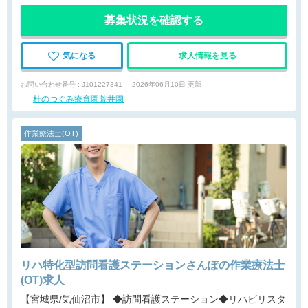
募集状況を確認する
気になる
求人情報を見る
お問い合わせ番号 : J101227341
2026年06月10日 更新
杜のつぐみ療育園荒井園
作業療法士(OT)
リハ特化型訪問看護ステーションさんぽの作業療法士
(OT)求人
【宮城県/気仙沼市】 ◆訪問看護ステーション◆リハビリスタ