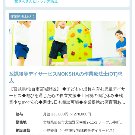
愛さんさんビレッジ大街道
作業療法士(OT)
放課後等デイサービスMOKSHAの作業療法士(OT)求
人
【宮城県/仙台市宮城野区】 ◆子どもの成長を育む児童デイサ
ービス◆遊びを通じた心の自立支援◆土日祝の固定休み◆残
業少なめで安心◆週休3日も相談可能◆企業提携の保育園あり
◆賞与実績は年3回◆資格取得の支援制度◆多職種の温かいチ
給与
月給 233,000円 〜 278,000円
ーム◆未経験から挑戦可能
勤務地
宮城県仙台市宮城野区幸町2-11-2 ノーブル幸町
101
施設形態
小児療育（小児施設/放課後等デイサービス）