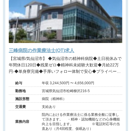
三峰病院の作業療法士(OT)求人
【宮城県/気仙沼市】 ◆気仙沼市の精神科病院◆土日祝休みで
年間休日120日◆残業ゼロ◆精神科未経験大歓迎◆月給22万
円-◆単身寮完備◆手厚いフォロー体制で安心◆プライベート
との両立が叶う
給与
年収 3,244,500円 〜 4,656,000円
勤務地
宮城県気仙沼市松崎柳沢216-5
施設形態
病院（精神科）
交通費
支給あり
院内における作業療法士に係る業務全般に従事し
て頂きます。 ・精神・認知機能などの心身機能
業務内容
向上を目指します。 ※電話対応等の当
直あり（月4回程度、仮眠あり）