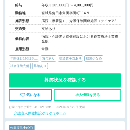
給与
年収 3,285,000円 〜 4,881,000円
勤務地
宮城県角田市角田字田町114-9
施設形態
病院（療養型）、介護保険関連施設（デイケア/介
護老人保健施設）
交通費
支給あり
病院・介護老人保健施設における作業療法士業務
業務内容
全般
雇用形態
常勤
年間休日110日以上
賞与あり
交通費手当あり
残業少なめ
社会保険完備
昇給あり
募集状況を確認する
気になる
求人情報を見る
お問い合わせ番号 : J101218895
2026年05月29日 更新
介護老人保健施設ゆうゆうホーム
作業療法士(OT)