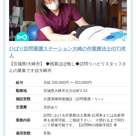
ひばり訪問看護ステーション大崎の作業療法士(OT)求
人
【宮城県/大崎市】 ◆残業ほぼ無し◆訪問リハビリスタッフさ
んの募集です@大崎市
給与
月給 250,000円 〜 353,000円
勤務地
宮城県大崎市古川台町2-23
施設形態
介護保険関連施設（訪問看護・リハ）
交通費
支給あり
訪問における作業療法士業務 社用車または自家用
業務内容
車を使用可能。ご相談下さい。 ※慣れるまで同行
にて研修可能です。 【訪問時の移動手段】車
雇用形態
常勤