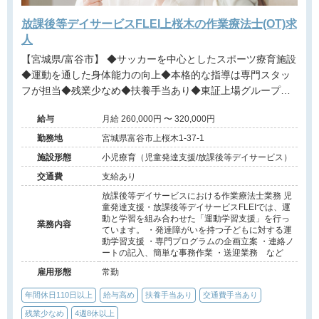
放課後等デイサービスFLEI上桜木の作業療法士(OT)求
人
【宮城県/富谷市】 ◆サッカーを中心としたスポーツ療育施設
◆運動を通した身体能力の向上◆本格的な指導は専門スタッ
フが担当◆残業少なめ◆扶養手当あり◆東証上場グループの
安定基盤
給与
月給 260,000円 〜 320,000円
勤務地
宮城県富谷市上桜木1-37-1
施設形態
小児療育（児童発達支援/放課後等デイサービス）
交通費
支給あり
放課後等デイサービスにおける作業療法士業務 児
童発達支援・放課後等デイサービスFLEIでは、運
動と学習を組み合わせた「運動学習支援」を行っ
業務内容
ています。 ・発達障がいを持つ子どもに対する運
動学習支援 ・専門プログラムの企画立案 ・連絡ノ
ートの記入、簡単な事務作業 ・送迎業務 など
雇用形態
常勤
年間休日110日以上
給与高め
扶養手当あり
交通費手当あり
残業少なめ
4週8休以上