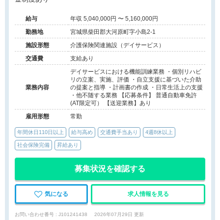
給与
年収 5,040,000円 〜 5,160,000円
勤務地
宮城県柴田郡大河原町字小島2-1
施設形態
介護保険関連施設（デイサービス）
交通費
支給あり
デイサービスにおける機能訓練業務 ・個別リハビ
リの立案、実施、評価 ・自立支援に基づいた介助
業務内容
の提案と指導 ・計画書の作成 ・日常生活上の支援
・他不随する業務 【応募条件】 普通自動車免許
(AT限定可） 【送迎業務】あり
雇用形態
常勤
年間休日110日以上
給与高め
交通費手当あり
4週8休以上
社会保険完備
昇給あり
募集状況を確認する
気になる
求人情報を見る
お問い合わせ番号 : J101241438
2026年07月29日 更新