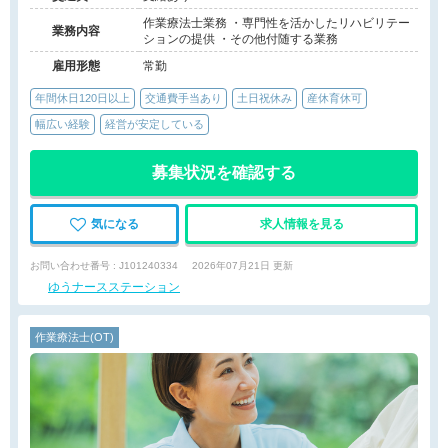
作業療法士業務 ・専門性を活かしたリハビリテー
業務内容
ションの提供 ・その他付随する業務
雇用形態
常勤
年間休日120日以上
交通費手当あり
土日祝休み
産休育休可
幅広い経験
経営が安定している
募集状況を確認する
気になる
求人情報を見る
お問い合わせ番号 : J101240334
2026年07月21日 更新
ゆうナースステーション
作業療法士(OT)