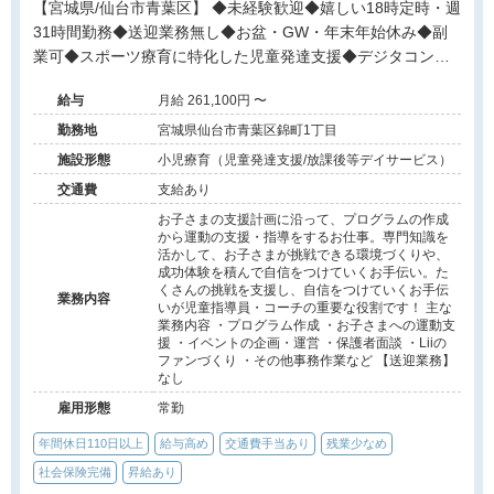
【宮城県/仙台市青葉区】 ◆未経験歓迎◆嬉しい18時定時・週
31時間勤務◆送迎業務無し◆お盆・GW・年末年始休み◆副
業可◆スポーツ療育に特化した児童発達支援◆デジタコンテ
ンツでのトレーニングや動画でのフィードバックなので先鋭
給与
月給 261,100円 〜
的なアプローチが可能◆事業所にてセラピスト指導員募集◆
勤務地
宮城県仙台市青葉区錦町1丁目
施設形態
小児療育（児童発達支援/放課後等デイサービス）
交通費
支給あり
お子さまの支援計画に沿って、プログラムの作成
から運動の支援・指導をするお仕事。専門知識を
活かして、お子さまが挑戦できる環境づくりや、
成功体験を積んで自信をつけていくお手伝い。た
くさんの挑戦を支援し、自信をつけていくお手伝
業務内容
いが児童指導員・コーチの重要な役割です！ 主な
業務内容 ・プログラム作成 ・お子さまへの運動支
援 ・イベントの企画・運営 ・保護者面談 ・Liiの
ファンづくり ・その他事務作業など 【送迎業務】
なし
雇用形態
常勤
年間休日110日以上
給与高め
交通費手当あり
残業少なめ
社会保険完備
昇給あり