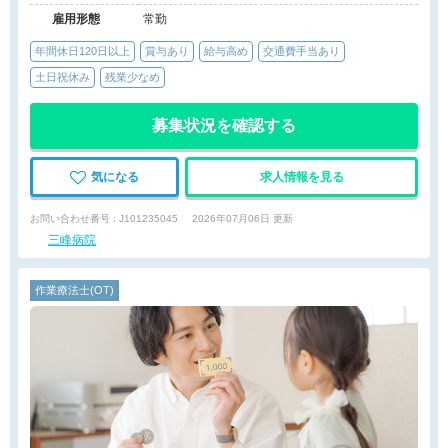
雇用形態
常勤
年間休日120日以上
賞与あり
給与高め
交通費手当あり
土日祝休み
残業少なめ
募集状況を確認する
気になる
求人情報を見る
お問い合わせ番号 : J101235045
2026年07月06日 更新
三峰病院
作業療法士(OT)