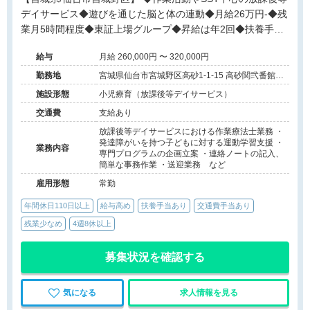
デイサービス◆遊びを通じた脳と体の連動◆月給26万円-◆残
業月5時間程度◆東証上場グループ◆昇給は年2回◆扶養手当
あり◆送迎業務あり◆温かいチーム風土◆専門性を活かせる
給与
月給 260,000円 〜 320,000円
勤務地
宮城県仙台市宮城野区高砂1-1-15 高砂関弐番館
202
施設形態
小児療育（放課後等デイサービス）
交通費
支給あり
放課後等デイサービスにおける作業療法士業務 ・
発達障がいを持つ子どもに対する運動学習支援 ・
業務内容
専門プログラムの企画立案 ・連絡ノートの記入、
簡単な事務作業 ・送迎業務 など
雇用形態
常勤
年間休日110日以上
給与高め
扶養手当あり
交通費手当あり
残業少なめ
4週8休以上
募集状況を確認する
気になる
求人情報を見る