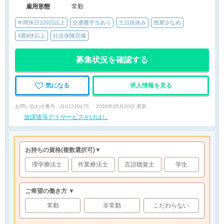
雇用形態
常勤
年間休日120日以上
交通費手当あり
土日祝休み
残業少なめ
4週8休以上
社会保険完備
募集状況を確認する
気になる
求人情報を見る
お問い合わせ番号 : J101220175
2026年05月20日 更新
放課後等デイサービスかけはし
お持ちの資格
(複数選択可)
▼
理学療法士
作業療法士
言語聴覚士
学生
ご希望の働き方 ▼
常勤
非常勤
こだわらない