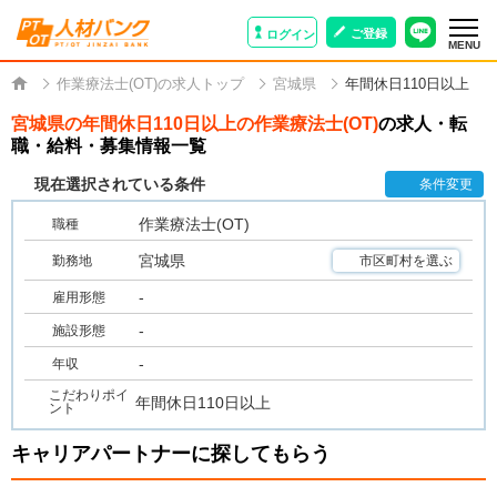
ご登録
ログイン
MENU
作業療法士(OT)の求人トップ
宮城県
年間休日110日以上
宮城県の年間休日110日以上の作業療法士(OT)
の求人・転
職・給料・募集情報一覧
現在選択されている条件
条件変更
作業療法士(OT)
職種
宮城県
勤務地
市区町村を選ぶ
-
雇用形態
-
施設形態
-
年収
こだわりポイ
年間休日110日以上
ント
キャリアパートナーに探してもらう