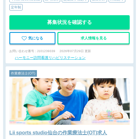
定年制
募集状況を確認する
気になる
求人情報を見る
お問い合わせ番号 : J101239339
2026年07月29日 更新
ハーモニー訪問看護リハビリステーション
作業療法士(OT)
Lii sports studio仙台の作業療法士(OT)求人