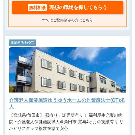
理想の職場を探してもらう
無料相談
すでにご登録済みの方はこちら
作業療法士(OT)
介護老人保健施設ゆうゆうホームの作業療法士(OT)求
人
【宮城県/角田市】 寮有り！託児所有り！ 福利厚生充実の病
院・介護老人保健施設求人＠角田市 賞与4ヶ月の実績有り リ
ハビリスタッフ複数在籍で安心