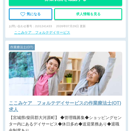
気になる
求人情報を見る
お問い合わせ番号 : J101241433
2026年07月29日 更新
ここみケア フォルテデイサービス
作業療法士(OT)
ここみケア フォルテデイサービスの作業療法士(OT)
求人
【宮城県/柴田郡大河原町】 ◆管理職募集◆ショッピングセン
ター内にあるデイサービス◆休日多め◆送迎業務あり◆退職
金制度あり