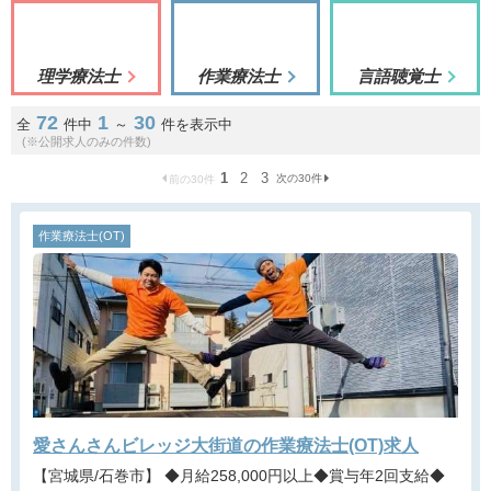
理学療法士
作業療法士
言語聴覚士
72
1
30
全
件中
～
件を表示中
(※公開求人のみの件数)
1
2
3
次の30件
前の30件
作業療法士(OT)
愛さんさんビレッジ大街道の作業療法士(OT)求人
【宮城県/石巻市】 ◆月給258,000円以上◆賞与年2回支給◆