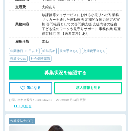
交通費
支給あり
放課後等デイサービスにおける小児リハビリ業務
サッカーを通した運動療法 定期的な体力測定の実
業務内容
施 専門職員としての専門的支援 支援内容の提案
子ども達のワークや見守りサポート 事務作業 送迎
顧客対応 等 【送迎業務】あり
雇用形態
常勤
年間休日110日以上
給与高め
扶養手当あり
交通費手当あり
残業少なめ
社会保険完備
募集状況を確認する
気になる
求人情報を見る
お問い合わせ番号 : J101234781
2026年06月24日 更新
LEIF東仙台
作業療法士(OT)