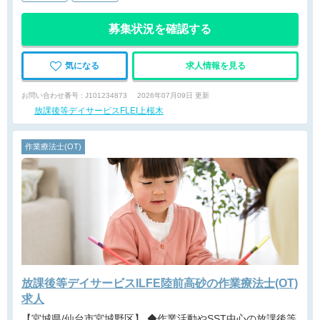
募集状況を確認する
気になる
求人情報を見る
お問い合わせ番号 : J101234873
2026年07月09日 更新
放課後等デイサービスFLEI上桜木
作業療法士(OT)
放課後等デイサービスILFE陸前高砂の作業療法士(OT)
求人
【宮城県/仙台市宮城野区】 ◆作業活動やSST中心の放課後等