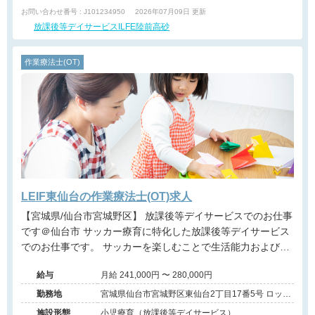
お問い合わせ番号 : J101234950
2026年07月09日 更新
放課後等デイサービスILFE陸前高砂
作業療法士(OT)
LEIF東仙台の作業療法士(OT)求人
【宮城県/仙台市宮城野区】 放課後等デイサービスでのお仕事
です＠仙台市 サッカー療育に特化した放課後等デイサービス
でのお仕事です。 サッカーを楽しむことで生活能力および社
会性を向上させることを目的とした療育です。 サッカーを通
給与
月給 241,000円 〜 280,000円
じて子どもたちのココロの体力を育んでいきます。
勤務地
宮城県仙台市宮城野区東仙台2丁目17番5号 ロック
スビル1階
施設形態
小児療育（放課後等デイサービス）