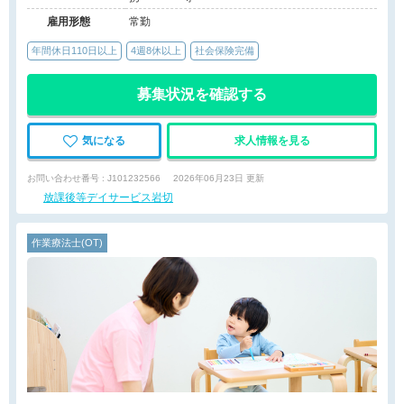
雇用形態
常勤
年間休日110日以上
4週8休以上
社会保険完備
募集状況を確認する
気になる
求人情報を見る
お問い合わせ番号 : J101232566
2026年06月23日 更新
放課後等デイサービス岩切
作業療法士(OT)