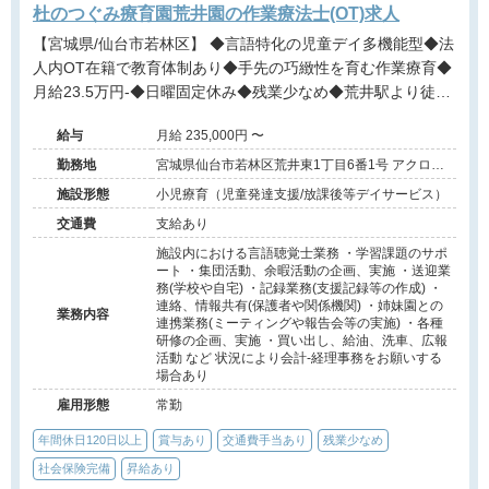
杜のつぐみ療育園荒井園の作業療法士(OT)求人
【宮城県/仙台市若林区】 ◆言語特化の児童デイ多機能型◆法
人内OT在籍で教育体制あり◆手先の巧緻性を育む作業療育◆
月給23.5万円-◆日曜固定休み◆残業少なめ◆荒井駅より徒歩
圏内◆仙台市内で安定展開の法人◆長期休暇制度あり◆1日10
給与
月給 235,000円 〜
名限定の少人数ケア
勤務地
宮城県仙台市若林区荒井東1丁目6番1号 アクロス
プラザ荒井東2階
施設形態
小児療育（児童発達支援/放課後等デイサービス）
交通費
支給あり
施設内における言語聴覚士業務 ・学習課題のサポ
ート ・集団活動、余暇活動の企画、実施 ・送迎業
務(学校や自宅) ・記録業務(支援記録等の作成) ・
連絡、情報共有(保護者や関係機関) ・姉妹園との
業務内容
連携業務(ミーティングや報告会等の実施) ・各種
研修の企画、実施 ・買い出し、給油、洗車、広報
活動 など 状況により会計-経理事務をお願いする
場合あり
雇用形態
常勤
年間休日120日以上
賞与あり
交通費手当あり
残業少なめ
社会保険完備
昇給あり