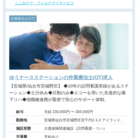
ここみケア フォルテデイサービス
作業療法士(OT)
ゆうナースステーションの作業療法士(OT)求人
【宮城県/仙台市宮城野区】 ◆10年の訪問看護実績があるステ
ーション◆土日休み◆日勤のみ◆エコーを用いた先進的な嚥
下リハ◆他職種連携が緊密で安心のサポート体制。
給与
月給 230,000円 〜 300,000円
勤務地
宮城県仙台市宮城野区宮千代2-1-2 アイランドビ
ル301
施設形態
介護保険関連施設（訪問看護・リハ）
交通費
支給あり