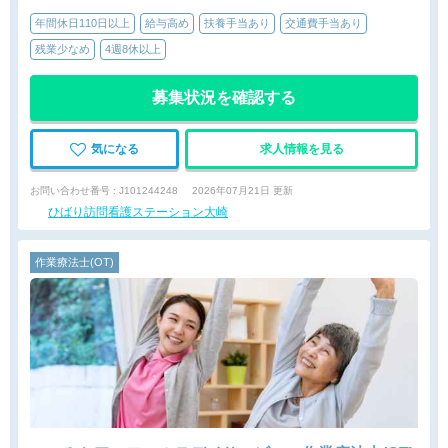
年間休日110日以上
給与高め
扶養手当あり
交通費手当あり
残業少なめ
4週8休以上
募集状況を確認する
気になる
求人情報を見る
お問い合わせ番号 : J101244248
2026年07月21日 更新
ひばり訪問看護ステーション大崎
作業療法士(OT)