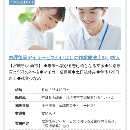
作業療法士(OT)
放課後等デイサービスかけはしの作業療法士(OT)求人
【宮城県/大崎市】 ◆未来へ繋がる懸け橋となる支援◆個別療
育とSSTの2本柱◆マイカー通勤可◆土日祝休み◆年休120日
以上◆残業少なめ
給与
月給 226,413円 〜
勤務地
宮城県大崎市古川境野宮字泥屋敷146-1 ハピネス
別館
施設形態
小児療育（放課後等デイサービス）
交通費
支給あり
放課後等デイサービスにおける児童指導員業務。
業務内容
【送迎業務】あり