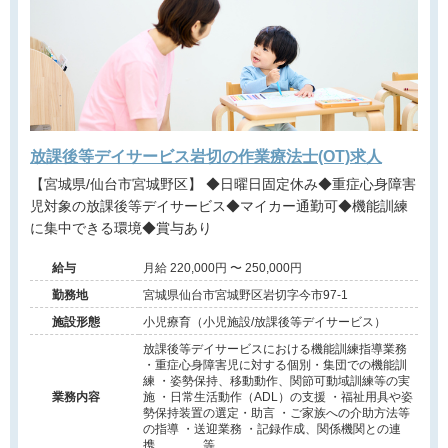
放課後等デイサービス岩切の作業療法士(OT)求人
【宮城県/仙台市宮城野区】 ◆日曜日固定休み◆重症心身障害
児対象の放課後等デイサービス◆マイカー通勤可◆機能訓練
に集中できる環境◆賞与あり
給与
月給 220,000円 〜 250,000円
勤務地
宮城県仙台市宮城野区岩切字今市97-1
施設形態
小児療育（小児施設/放課後等デイサービス）
放課後等デイサービスにおける機能訓練指導業務
・重症心身障害児に対する個別・集団での機能訓
練 ・姿勢保持、移動動作、関節可動域訓練等の実
業務内容
施 ・日常生活動作（ADL）の支援 ・福祉用具や姿
勢保持装置の選定・助言 ・ご家族への介助方法等
の指導 ・送迎業務 ・記録作成、関係機関との連
携 等