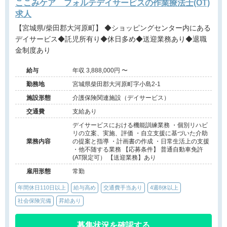
ここみケア フォルテデイサービスの作業療法士(OT)
求人
【宮城県/柴田郡大河原町】 ◆ショッピングセンター内にある
デイサービス◆託児所有り◆休日多め◆送迎業務あり◆退職
金制度あり
給与
年収 3,888,000円 〜
勤務地
宮城県柴田郡大河原町字小島2-1
施設形態
介護保険関連施設（デイサービス）
交通費
支給あり
デイサービスにおける機能訓練業務 ・個別リハビ
リの立案、実施、評価 ・自立支援に基づいた介助
業務内容
の提案と指導 ・計画書の作成 ・日常生活上の支援
・他不随する業務 【応募条件】 普通自動車免許
(AT限定可） 【送迎業務】あり
雇用形態
常勤
年間休日110日以上
給与高め
交通費手当あり
4週8休以上
社会保険完備
昇給あり
募集状況を確認する