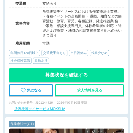
交通費
支給あり
放課後等デイサービスにおける作業療法士業務。
・各種イベントの企画開催 ・運動、知育などの療
育活動、教育、育児、各種記録、発達相談業 務 ・
業務内容
ご家族、相談支援専門員、体験希望者の対応 ・送
迎および添乗 ・地域の相談支援事業所他へのあい
さつ回り
雇用形態
常勤
年間休日120日以上
交通費手当あり
土日祝休み
残業少なめ
社会保険完備
昇給あり
募集状況を確認する
気になる
求人情報を見る
お問い合わせ番号 : J101244426
2026年07月30日 更新
放課後等デイサービスMOKSHA
作業療法士(OT)