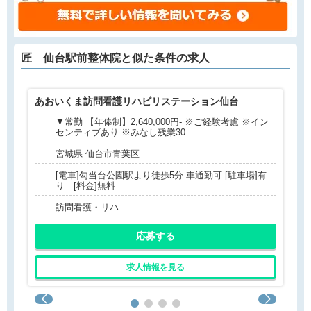
匠 仙台駅前整体院と
似た条件
の求人
あおいくま訪問看護リハビリステーション仙台
Li
▼常勤 【年俸制】2,640,000円- ※ご経験考慮 ※イン
センティブあり ※みなし残業30...
宮城県 仙台市青葉区
[電車]勾当台公園駅より徒歩5分 車通勤可 [駐車場]有
り [料金]無料
訪問看護・リハ
応募する
求人情報を見る