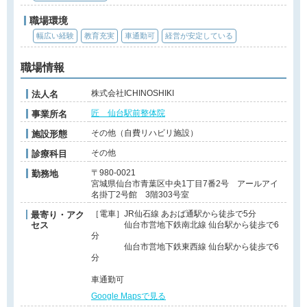
職場環境
幅広い経験
教育充実
車通勤可
経営が安定している
職場情報
株式会社ICHINOSHIKI
法人名
匠 仙台駅前整体院
事業所名
その他（自費リハビリ施設）
施設形態
その他
診療科目
〒980-0021
勤務地
宮城県仙台市青葉区中央1丁目7番2号 アールアイ
名掛丁2号館 3階303号室
［電車］JR仙石線 あおば通駅から徒歩で5分
最寄り・アク
セス
仙台市営地下鉄南北線 仙台駅から徒歩で6
分
仙台市営地下鉄東西線 仙台駅から徒歩で6
分
車通勤可
Google Mapsで見る