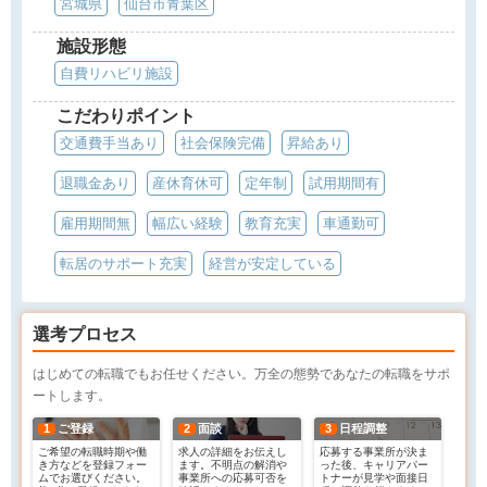
宮城県
仙台市青葉区
施設形態
自費リハビリ施設
こだわりポイント
交通費手当あり
社会保険完備
昇給あり
退職金あり
産休育休可
定年制
試用期間有
雇用期間無
幅広い経験
教育充実
車通勤可
転居のサポート充実
経営が安定している
選考プロセス
はじめての転職でもお任せください。万全の態勢であなたの転職をサポ
ートします。
1
ご登録
2
面談
3
日程調整
ご希望の転職時期や働
求人の詳細をお伝えし
応募する事業所が決ま
き方などを登録フォー
ます。不明点の解消や
った後、キャリアパー
ムでお選びください。
事業所への応募可否を
トナーが見学や面接日