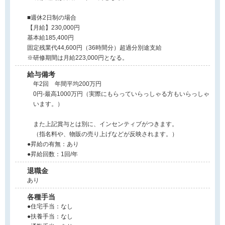
■週休2日制の場合
【月給】230,000円
基本給185,400円
固定残業代44,600円（36時間分）超過分別途支給
※研修期間は月給223,000円となる。
給与備考
年2回 年間平均200万円
0円-最高1000万円（実際にもらっていらっしゃる方もいらっしゃ
います。）
また上記賞与とは別に、インセンティブがつきます。
（指名料や、物販の売り上げなどが反映されます。）
●昇給の有無：あり
●昇給回数：1回/年
退職金
あり
各種手当
●住宅手当：なし
●扶養手当：なし