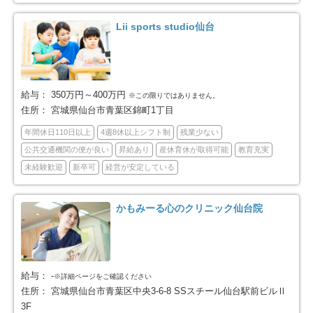
Lii sports studio仙台
黒川郡大郷町
富谷市
1
7
加美郡加美町
遠田郡美里町
2
3
給与：
350万円～400万円
※この限りではありません。
本吉郡南三陸町
3
住所：
宮城県仙台市青葉区錦町1丁目
年間休日110日以上
4週8休以上シフト制
残業少ない
公共交通機関の便が良い
昇給あり
産休育休が取得可能
教育充実
未経験歓迎
新卒可
経営が安定している
かもみーる心のクリニック仙台院
給与：
-
※詳細ページをご確認ください
住所：
宮城県仙台市青葉区中央3-6-8 SSスチール仙台駅前ビルⅡ
3F