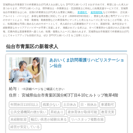
15
8
宮城県仙台市青葉区での作業療法士(OT)求人をお探しなら【PTOT人材バンク】がおすすめです。希望に合った求人が
見つかります。PTOT人材バンクは、理学療法士・作業療法士・言語聴覚士に特化した転職支援サービスです。宮城県
仙台市青葉区をはじめ、全国の作業療法士(OT)求人を豊富に掲載し、
車通勤可
・
雇用期間無
などの特徴や、 正社員・
気仙沼市
白石市
11
7
アルバイト・パートなど、多様な雇用形態に対応しています（2026年8月9日現在）。 豊富な求人数と専門アドバイザー
のサポートにより、年収・勤務地・勤務形態などの希望条件にマッチした求人をスムーズに見つけることが可能。さら
に、転職活動を円滑に進めるためのサポートとして、求人紹介から応募書類のアドバイス、面接対策、条件交渉まで、
経験豊富なキャリアアドバイザーが手厚く支援します。 掲載されている求人は、すべて事業所から提供された正規の情
名取市
角田市
6
4
報。応募内容は直接事業所へ届くため、転職・復職もスムーズに進められます。宮城県仙台市青葉区で作業療法士(OT)
としてキャリアアップを目指す方は、ぜひ【PTOT人材バンク】をご活用ください。
多賀城市
岩沼市
8
9
仙台市青葉区の新着求人
登米市
栗原市
10
9
あおいくま訪問看護リハビリステーショ
ン仙台
大崎市
柴田郡大河原町
18
3
柴田郡村田町
柴田郡柴田町
2
6
給与：
-
※詳細ページをご確認ください
住所：
宮城県仙台市青葉区国分町3丁目4-10ヒルトップ晩翠4階
伊具郡丸森町
亘理郡亘理町
3
6
年間休日110日以上
残業少ない
土日休み
日・祝休み
車通勤可
公共交通機関の便が良い
昇給あり
産休育休が取得可能
教育充実
亘理郡山元町
宮城郡松島町
2
1
未経験歓迎
幅広い疾患が経験出来る
リハスタッフ複数在籍
経営が安定している
宮城郡利府町
黒川郡大和町
7
4