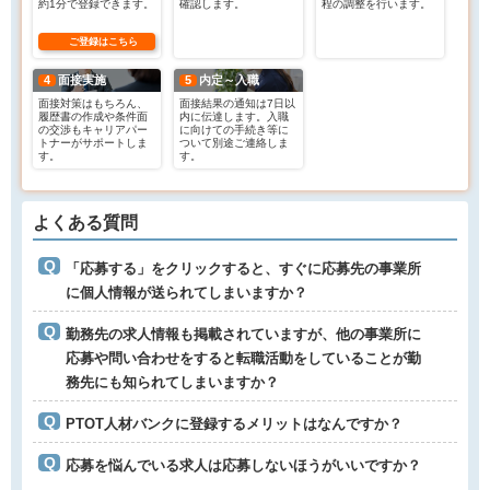
約1分で登録できます。
確認します。
程の調整を行います。
ご登録はこちら
4
面接実施
5
内定～入職
面接対策はもちろん、
面接結果の通知は7日以
履歴書の作成や条件面
内に伝達します。入職
の交渉もキャリアパー
に向けての手続き等に
トナーがサポートしま
ついて別途ご連絡しま
す。
す。
よくある質問
「応募する」をクリックすると、すぐに応募先の事業所
に個人情報が送られてしまいますか？
勤務先の求人情報も掲載されていますが、他の事業所に
応募や問い合わせをすると転職活動をしていることが勤
務先にも知られてしまいますか？
PTOT人材バンクに登録するメリットはなんですか？
応募を悩んでいる求人は応募しないほうがいいですか？