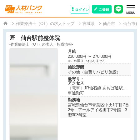
ご登録
ログイン
MENU
作業療法士（OT）の求人トップ
宮城県
仙台市
仙台市青
匠 仙台駅前整体院
-作業療法士（OT）の求人・転職情報-
月給
230,000円 〜 270,000円
※この限りではありません。
施設形態
その他（自費リハビリ施設）
最寄り・
アクセス
［電車］JR仙石線 あおば通駅か
ら徒歩で5分
車通勤可
仙台市営地下鉄南北線
勤務地
仙台駅から徒歩で6分
宮城県仙台市青葉区中央1丁目7番
仙台市営地下鉄東西線
2号 アールアイ名掛丁2号館 3
仙台駅から徒歩で6分
階303号室