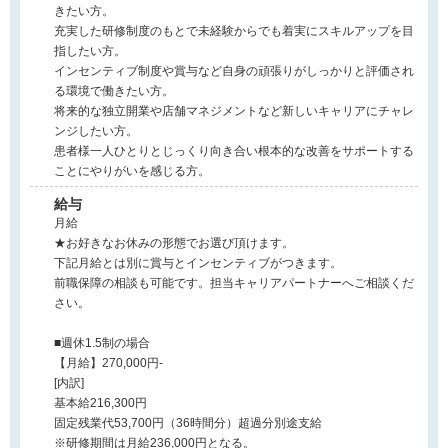
きたい方。
充実した研修制度のもとで未経験からでも着実にスキルアップを目
指したい方。
インセンティブ制度や賞与など自身の頑張りがしっかりと評価され
る環境で働きたい方。
将来的な独立開業や店舗マネジメントなど新しいキャリアにチャレ
ンジしたい方。
患者様一人ひとりとじっくり向き合い根本的な改善をサポートする
ことにやりがいを感じる方。
給与
月給
★お好きなお休みの形態でお選び頂けます。
下記月給とは別に賞与とインセンティブがつきます。
前職保障の相談も可能です。担当キャリアパートナーへご相談くだ
さい。
■週休1.5制の場合
【月給】270,000円-
[内訳]
基本給216,300円
固定残業代53,700円（36時間分）超過分別途支給
※研修期間は月給236,000円となる。