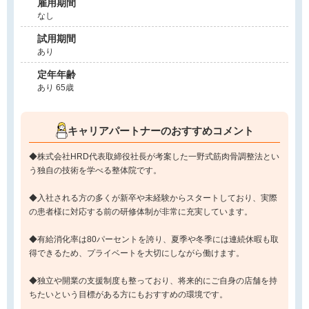
雇用期間
なし
試用期間
あり
定年年齢
あり 65歳
キャリアパートナーのおすすめコメント
◆株式会社HRD代表取締役社長が考案した一野式筋肉骨調整法とい
う独自の技術を学べる整体院です。
◆入社される方の多くが新卒や未経験からスタートしており、実際
の患者様に対応する前の研修体制が非常に充実しています。
◆有給消化率は80パーセントを誇り、夏季や冬季には連続休暇も取
得できるため、プライベートを大切にしながら働けます。
◆独立や開業の支援制度も整っており、将来的にご自身の店舗を持
ちたいという目標がある方にもおすすめの環境です。