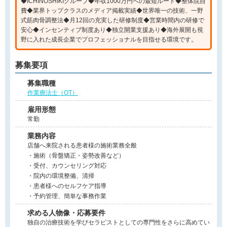
◆ICHINOSHIKIグループ◆年収1000万円への最短ルート◆整体院自
費◆業界トップクラスのメディア掲載実績◆世界唯一の技術、一野
式筋肉骨調整法◆月12回の充実した研修制度◆営業時間内の研修で
安心◆インセンティブ制度あり◆独立開業支援あり◆海外展開も視
野に入れた成長企業でプロフェッショナルを目指せる環境です。
募集要項
募集職種
作業療法士（OT）
雇用形態
常勤
業務内容
店舗へ来院される患者様の施術業務全般
・施術（骨盤矯正・姿勢改善など）
・受付、カウンセリング対応
・院内の環境整備、清掃
・患者様へのセルフケア指導
・予約管理、簡単な事務作業
求める人物像・応募要件
独自の治療技術を学びセラピストとしての専門性をさらに高めてい