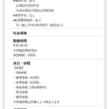
●通勤手当：あり
[上限]15,000円/月
※会社指定の場合は全額支給
●保育手当：なし
●転居費用負担：あり
引っ越し手当100,000円（規定あり）
社会保険
勤務時間
9:30-20:30
※36協定締結済み
休憩時間：100分
休日・休暇
【休暇】
・GW休暇
・夏季休暇（4日間）
・冬季休暇（4日間）
・有給休暇（消化率80%）
・育児休暇
・慶弔休暇
※長期休暇は店舗により異なります