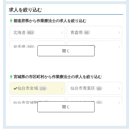
求人を絞り込む
都道府県から作業療法士の求人を絞り込む
北海道
青森県
853
85
岩手県
宮城県
151
331
秋田県
山形県
84
138
福島県
213
宮城県
の市区町村から作業療法士の求人を絞り込む
仙台市全域
仙台市青葉区
176
50
仙台市宮城野区
仙台市若林区
31
21
仙台市太白区
仙台市泉区
48
26
石巻市
塩竈市