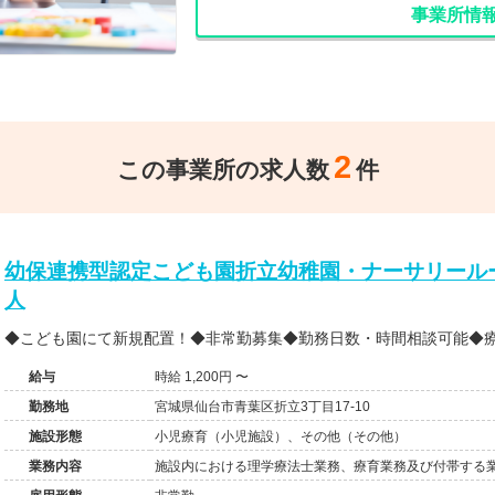
事業所情
2
この事業所の求人数
件
幼保連携型認定こども園折立幼稚園・ナーサリールー
人
◆こども園にて新規配置！◆非常勤募集◆勤務日数・時間相談可能◆
給与
時給 1,200円 〜
勤務地
宮城県仙台市青葉区折立3丁目17-10
施設形態
小児療育（小児施設）、その他（その他）
業務内容
施設内における理学療法士業務、療育業務及び付帯する