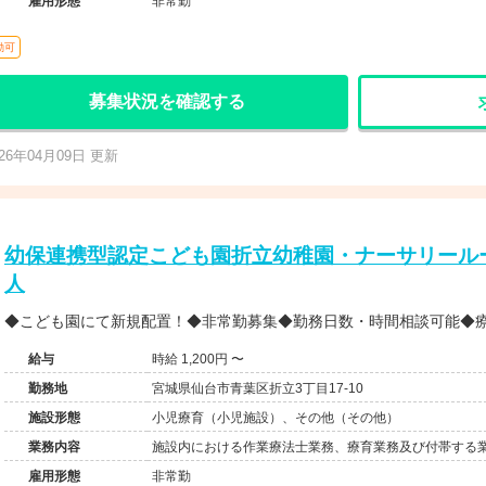
雇用形態
非常勤
勤可
募集状況を確認する
026年04月09日 更新
幼保連携型認定こども園折立幼稚園・ナーサリールー
人
◆こども園にて新規配置！◆非常勤募集◆勤務日数・時間相談可能◆
給与
時給 1,200円 〜
勤務地
宮城県仙台市青葉区折立3丁目17-10
施設形態
小児療育（小児施設）、その他（その他）
業務内容
施設内における作業療法士業務、療育業務及び付帯する
雇用形態
非常勤