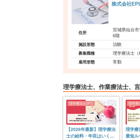
株式会社EP
宮城県仙台市青
住所
6階
施設形態
治験
募集職種
理学療法士（
雇用形態
常勤
理学療法士、作業療法士、
【2026年最新】理学療法
理学療
士の給料・年収はいく
最短ル