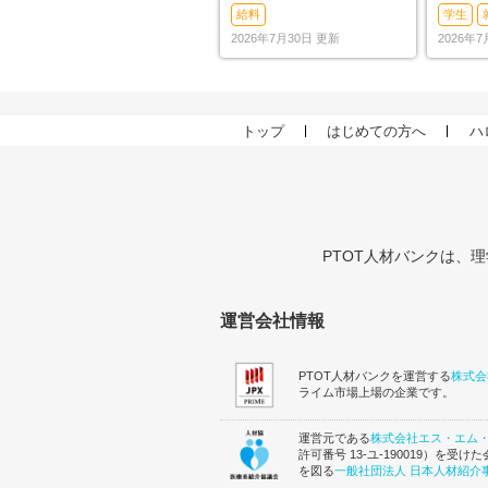
ら？上げる方法も解説
や社会
給料
学生
2026年7月30日 更新
2026年
トップ
はじめての方へ
ハ
PTOT人材バンクは、
運営会社情報
PTOT人材バンクを運営する
株式会
ライム市場上場の企業です。
運営元である
株式会社エス・エム
許可番号 13-ユ-190019）を
を図る
一般社団法人 日本人材紹介