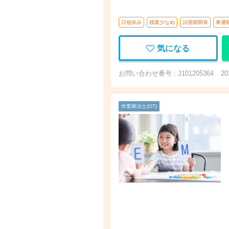
日祝休み
残業少なめ
試用期間有
車通
気になる
お問い合わせ番号 : J101205364
2
作業療法士(OT)