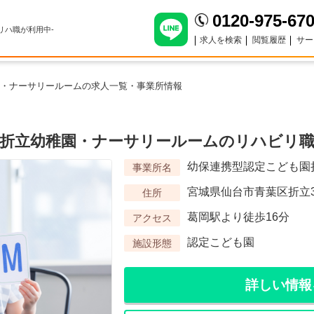
0120-975-67
のリハ職が利用中-
求人を検索
閲覧履歴
サー
・ナーサリールームの求人一覧・事業所情報
折立幼稚園・ナーサリールームのリハビリ職
幼保連携型認定こども園
事業所名
宮城県仙台市青葉区折立3丁
住所
葛岡駅より徒歩16分
アクセス
認定こども園
施設形態
詳しい情報