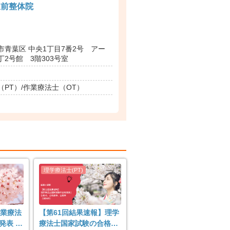
駅前整体院
市青葉区 中央1丁目7番2号 アー
2号館 3階303号室
PT）/作業療法士（OT）
作業療法
【第61回結果速報】理学
表 |
療法士国家試験の合格発