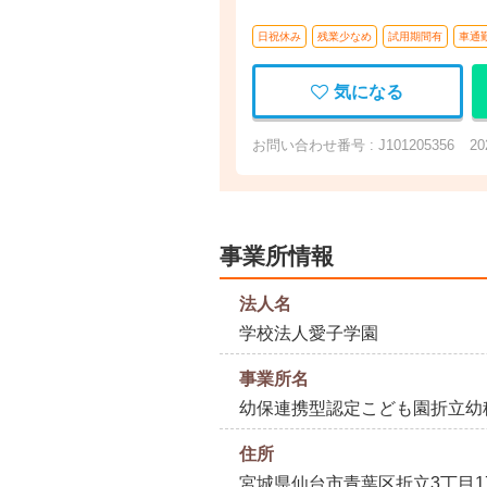
日祝休み
残業少なめ
試用期間有
車通
気になる
お問い合わせ番号 : J101205356
2
事業所情報
法人名
学校法人愛子学園
事業所名
幼保連携型認定こども園折立幼
住所
宮城県仙台市青葉区折立3丁目17