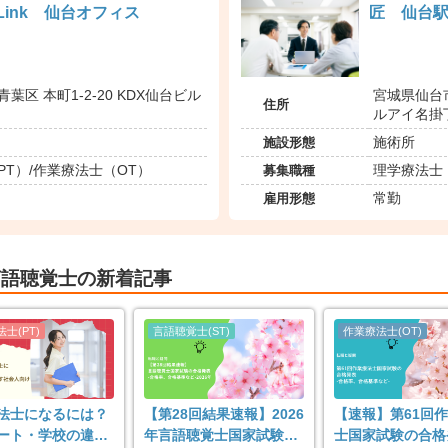
Link 仙台オフィス
匠 仙台
葉区 本町1-2-20 KDX仙台ビル
宮城県仙台
住所
ルアイ名掛丁
施設形態
施術所
募集職種
PT）/作業療法士（OT）
理学療法士（
雇用形態
常勤
言語聴覚士の新着記事
法士になるには？
【第28回結果速報】2026
【速報】第61回
ート・学校の違い
年言語聴覚士国家試験の
士国家試験の合格発