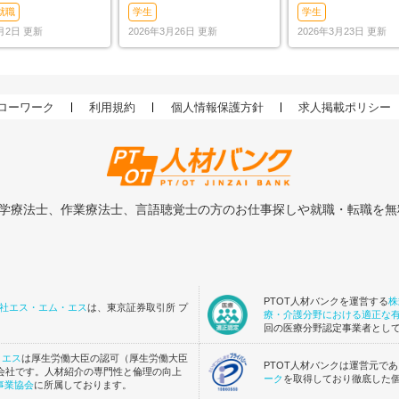
人からの目指し方
合格発表-合格点、合格基
合格点、合格基準
就職
学生
学生
準、合格率など-
率（2026年）
7月2日 更新
2026年3月26日 更新
2026年3月23日 更新
ローワーク
利用規約
個人情報保護方針
求人掲載ポリシー
理学療法士、作業療法士、言語聴覚士の方のお仕事探しや就職・転職を
PTOT人材バンクを運営する
株
社エス・エム・エス
は、東京証券取引所 プ
療・介護分野における適正な
回の医療分野認定事業者とし
・エス
は厚生労働大臣の認可（厚生労働大臣
PTOT人材バンクは運営元で
受けた会社です。人材紹介の専門性と倫理の向上
ーク
を取得しており徹底した
事業協会
に所属しております。