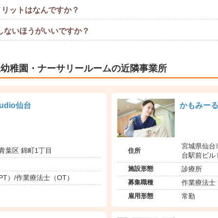
メリットはなんですか？
しないほうがいいですか？
立幼稚園・ナーサリールームの近隣事業所
studio仙台
かもみー
宮城県仙台市
住所
青葉区 錦町1丁目
台駅前ビルⅡ
施設形態
診療所
PT）/作業療法士（OT）
募集職種
作業療法士
雇用形態
常勤