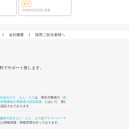
、合格
表 | 合格点、合格基準、
学生
合格率（2026年）
2026年3月23日 更新
会社概要
採用ご担当者様へ
無料でサポート致します。
式会社エス・エム・エス
は、厚生労働省の
「医
有料職業紹介事業者の認定制度」
において、第1
て認定されております。
ある
株式会社エス・エム・エス
が
プライバシーマ
個人情報保護・情報管理を行っております。