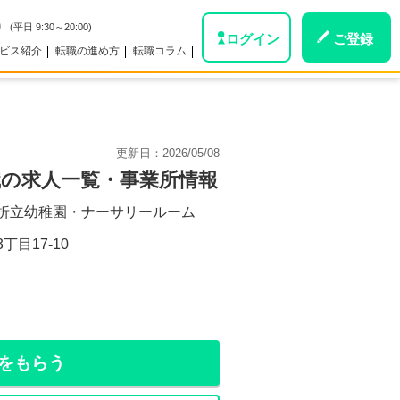
0
(平日 9:30～20:00)
ログイン
ご登録
ビス紹介
転職の進め方
転職コラム
更新日：
2026/05/08
の求人一覧・事業所情報
折立幼稚園・ナーサリールーム
目17-10
をもらう