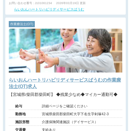
お問い合わせ番号 : J101061234
2026年03月19日 更新
らいおんハートリハビリディサービスばうむ
作業療法士(OT)
らいおんハートリハビリディサービスばうむの作業療
法士(OT)求人
【宮城県/柴田郡柴田町】 ◆残業少なめ◆マイカー通勤可◆
給与
詳細ページをご確認ください
勤務地
宮城県柴田郡柴田町大字下名生字剣塚42-3
施設形態
介護保険関連施設（デイサービス）
交通費
支給あり