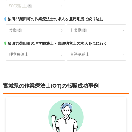
介護老人保健施設
特別養護老人ホーム
1
0
500万以上
0
年間休日120日以上
4週8休以上
0
1
サービス付き高齢者向け住
柴田郡柴田町
の作業療法士の求人を雇用形態で絞り込む
有料老人ホーム
0
0
宅
福利厚生充実
社会保険完備
6
5
常勤
非常勤
5
1
ショートステイ
小規模多機能
0
0
昇給あり
退職金あり
5
1
柴田郡柴田町
の理学療法士・言語聴覚士の求人を見に行く
小児療育
小児施設
2
2
託児所あり
産休育休可
2
0
理学療法士
言語聴覚士
児童発達支援
放課後等デイサービス
0
2
寮あり
定年制
0
3
障害者施設
自費リハビリ施設
0
0
試用期間有
雇用期間無
3
2
宮城県の作業療法士(OT)の転職成功事例
職場環境充実
幅広い経験
6
1
未経験歓迎
教育充実
5
0
新卒可
駅orバス停近い
1
3