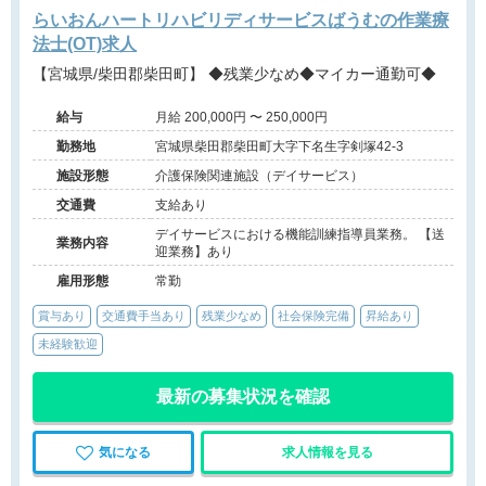
らいおんハートリハビリディサービスばうむの作業療
法士(OT)求人
【宮城県/柴田郡柴田町】 ◆残業少なめ◆マイカー通勤可◆
給与
月給 200,000円 〜 250,000円
勤務地
宮城県柴田郡柴田町大字下名生字剣塚42-3
施設形態
介護保険関連施設（デイサービス）
交通費
支給あり
デイサービスにおける機能訓練指導員業務。 【送
業務内容
迎業務】あり
雇用形態
常勤
賞与あり
交通費手当あり
残業少なめ
社会保険完備
昇給あり
未経験歓迎
最新の募集状況を確認
気になる
求人情報を見る