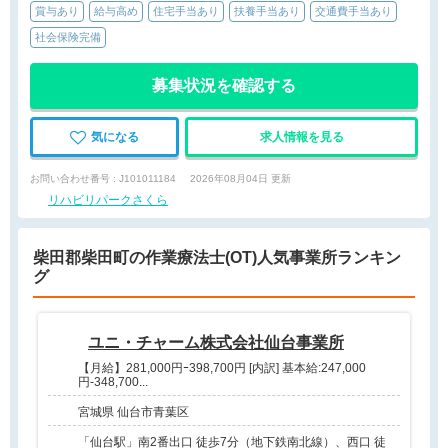
賞与あり
給与高め
住宅手当あり
扶養手当あり
交通費手当あり
社会保険完備
募集状況を確認する
気になる
求人情報を見る
お問い合わせ番号 : J101011184
2026年08月04日 更新
リハビリパークさくら
柴田郡柴田町の作業療法士(OT)人気事業所ランキン
グ
ユニ・チャーム株式会社仙台事業所
【月給】281,000円ｰ398,700円 [内訳] 基本給:247,000
円-348,700...
宮城県 仙台市青葉区
「仙台駅」南2番出口 徒歩7分（地下鉄南北線）、西口 徒