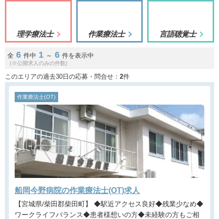
理学療法士
作業療法士
言語聴覚士
6
1
6
全
件中
～
件を表示中
(※公開求人のみの件数)
このエリアの過去30日の応募・問合せ：
2
件
作業療法士(OT)
船岡今野病院の作業療法士(OT)求人
【宮城県/柴田郡柴田町】 ◆駅近アクセス良好◆残業少なめ◆
ワークライフバランス◆患者様想いの方◆未経験の方もご相