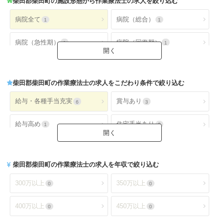
柴田郡柴田町
の施設形態から作業療法士の求人を絞り込む
病院全て
病院（総合）
1
1
病院（急性期）
病院（回復期）
1
1
病院（療養型）
病院（ケアミックス）
1
1
柴田郡柴田町
の作業療法士の求人をこだわり条件で絞り込む
病院（外来）
病院（精神科）
1
0
給与・各種手当充実
賞与あり
6
3
病院(地域包括ケア)
クリニック全て
0
0
給与高め
住宅手当あり
1
2
クリニック（外来）
クリニック（病棟）
0
0
扶養手当あり
交通費手当あり
4
6
クリニック(精神科)
介護保険関連施設
0
3
柴田郡柴田町
の作業療法士の求人を年収で絞り込む
就業時間・休日が魅力
土日休み
4
0
デイケア(精神科)
デイケア
0
1
300万以上
350万以上
0
0
日祝休み
土日祝休み
0
0
デイサービス
訪問看護・リハ
2
0
400万以上
450万以上
0
0
残業少なめ
年間休日110日以上
4
0