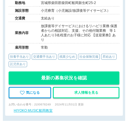
勤務地
宮城県柴田郡柴田町船岡新生町25-2
施設形態
小児療育（小児施設/放課後等デイサービス）
交通費
支給あり
放課後等デイサービスにおけるリハビリ業務 保護
者からの相談対応、支援、その他付随業務 等 1
業務内容
人あたり3名程度のお子様に対応 【送迎業務】あ
り
雇用形態
常勤
扶養手当あり
交通費手当あり
残業少なめ
社会保険完備
昇給あり
託児所あり
最新の募集状況を確認
気になる
求人情報を見る
お問い合わせ番号 : J100678249
2024年11月01日 更新
HIYOKO MUSIC船岡教室