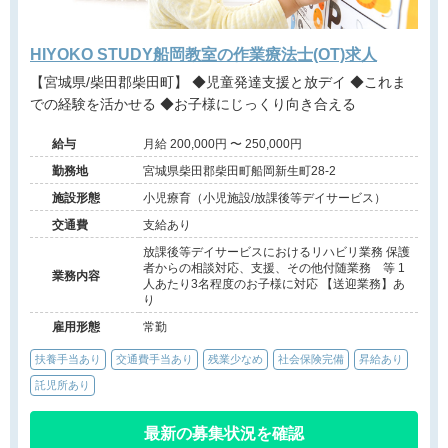
HIYOKO STUDY船岡教室の作業療法士(OT)求人
【宮城県/柴田郡柴田町】 ◆児童発達支援と放デイ ◆これま
での経験を活かせる ◆お子様にじっくり向き合える
給与
月給 200,000円 〜 250,000円
勤務地
宮城県柴田郡柴田町船岡新生町28-2
施設形態
小児療育（小児施設/放課後等デイサービス）
交通費
支給あり
放課後等デイサービスにおけるリハビリ業務 保護
者からの相談対応、支援、その他付随業務 等 1
業務内容
人あたり3名程度のお子様に対応 【送迎業務】あ
り
雇用形態
常勤
扶養手当あり
交通費手当あり
残業少なめ
社会保険完備
昇給あり
託児所あり
最新の募集状況を確認