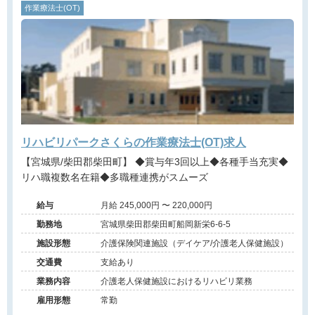
作業療法士(OT)
リハビリパークさくらの作業療法士(OT)求人
【宮城県/柴田郡柴田町】 ◆賞与年3回以上◆各種手当充実◆
リハ職複数名在籍◆多職種連携がスムーズ
給与
月給 245,000円 〜 220,000円
勤務地
宮城県柴田郡柴田町船岡新栄6-6-5
施設形態
介護保険関連施設（デイケア/介護老人保健施設）
交通費
支給あり
業務内容
介護老人保健施設におけるリハビリ業務
雇用形態
常勤