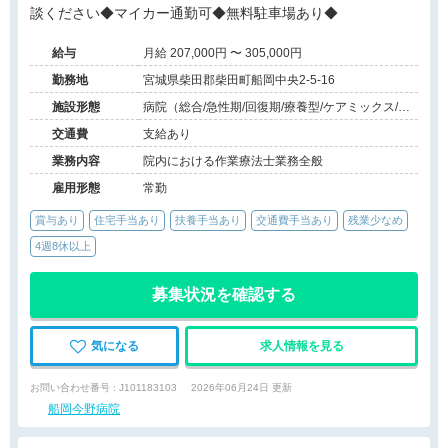
談ください◆マイカー通勤可◆無料駐車場あり◆
給与
月給 207,000円 〜 305,000円
勤務地
宮城県柴田郡柴田町船岡中央2-5-16
施設形態
病院（総合/急性期/回復期/療養型/ケアミックス/外
来）、その他（その他）
交通費
支給あり
業務内容
院内における作業療法士業務全般
雇用形態
常勤
賞与あり
住宅手当あり
扶養手当あり
交通費手当あり
残業少なめ
4週8休以上
募集状況を確認する
気になる
求人情報を見る
お問い合わせ番号 : J101183103
2026年06月24日 更新
船岡今野病院