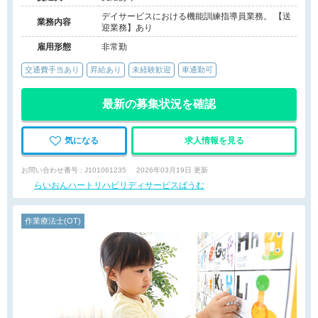
デイサービスにおける機能訓練指導員業務。 【送
業務内容
迎業務】あり
雇用形態
非常勤
交通費手当あり
昇給あり
未経験歓迎
車通勤可
最新の募集状況を確認
気になる
求人情報を見る
お問い合わせ番号 : J101061235
2026年03月19日 更新
らいおんハートリハビリディサービスばうむ
作業療法士(OT)