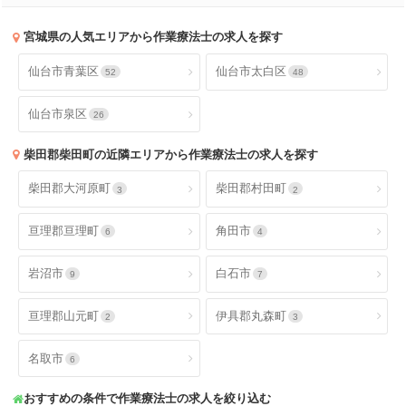
宮城県
の人気エリアから作業療法士の求人を探す
仙台市青葉区
仙台市太白区
52
48
仙台市泉区
26
柴田郡柴田町
の近隣エリアから作業療法士の求人を探す
柴田郡大河原町
柴田郡村田町
3
2
亘理郡亘理町
角田市
6
4
岩沼市
白石市
9
7
亘理郡山元町
伊具郡丸森町
2
3
名取市
6
おすすめの条件で作業療法士の求人を絞り込む