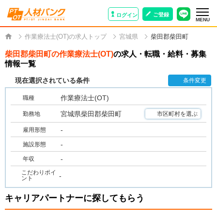
ご登録
ログイン
MENU
作業療法士(OT)の求人トップ
宮城県
柴田郡柴田町
柴田郡柴田町の作業療法士(OT)
の求人・転職・給料・募集
情報一覧
現在選択されている条件
条件変更
作業療法士(OT)
職種
宮城県柴田郡柴田町
勤務地
市区町村を選ぶ
-
雇用形態
-
施設形態
-
年収
こだわりポイ
-
ント
キャリアパートナーに探してもらう