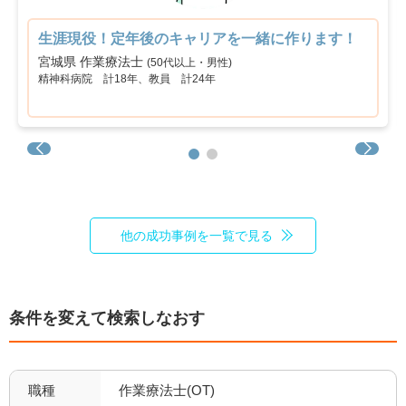
車通勤可
転居のサポート充実
6
0
生涯現役！定年後のキャリアを一緒に作ります！
リハスタッフ複数在籍
経営が安定している
1
2
宮城県 作業療法士
(50代以上・男性)
精神科病院 計18年、教員 計24年
管理職募集
0
他の成功事例を一覧で見る
条件を変えて検索しなおす
職種
作業療法士(OT)