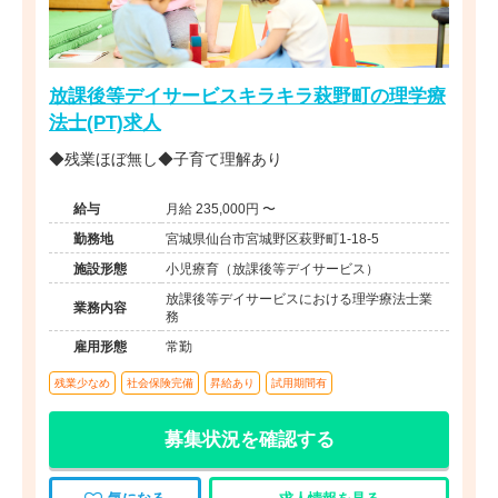
放課後等デイサービスキラキラ萩野町の理学療
法士(PT)求人
◆残業ほぼ無し◆子育て理解あり
給与
月給 235,000円 〜
勤務地
宮城県仙台市宮城野区萩野町1-18-5
施設形態
小児療育（放課後等デイサービス）
放課後等デイサービスにおける理学療法士業
業務内容
務
雇用形態
常勤
残業少なめ
社会保険完備
昇給あり
試用期間有
募集状況を確認する