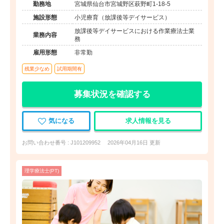
勤務地
宮城県仙台市宮城野区萩野町1-18-5
施設形態
小児療育（放課後等デイサービス）
放課後等デイサービスにおける作業療法士業
業務内容
務
雇用形態
非常勤
残業少なめ
試用期間有
募集状況を確認する
気になる
求人情報を見る
お問い合わせ番号 : J101209952
2026年04月16日 更新
理学療法士(PT)