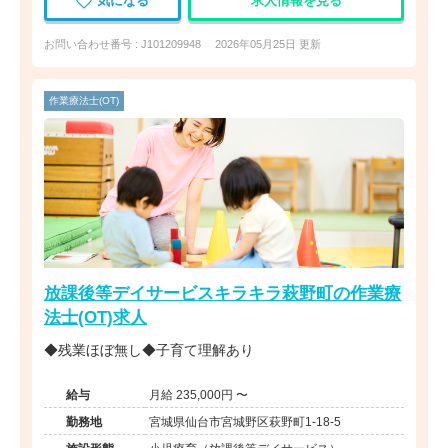
気になる
求人情報を見る
お問い合わせ番号 : J101209948
2026年05月25日 更新
作業療法士(OT)
放課後等デイサービスキラキラ萩野町の作業療
法士(OT)求人
◆残業ほぼ無し◆子育て理解あり
給与
月給 235,000円 〜
勤務地
宮城県仙台市宮城野区萩野町1-18-5