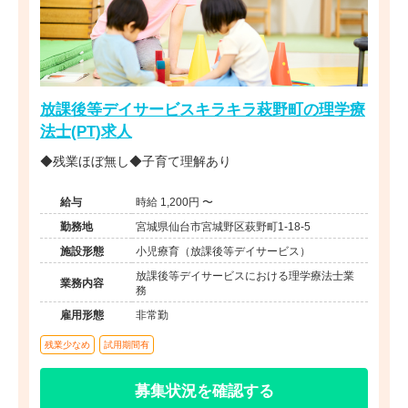
放課後等デイサービスキラキラ萩野町の理学療
法士(PT)求人
◆残業ほぼ無し◆子育て理解あり
給与
時給 1,200円 〜
勤務地
宮城県仙台市宮城野区萩野町1-18-5
施設形態
小児療育（放課後等デイサービス）
放課後等デイサービスにおける理学療法士業
業務内容
務
雇用形態
非常勤
残業少なめ
試用期間有
募集状況を確認する