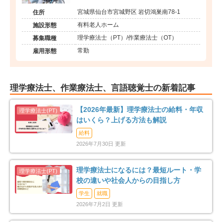
宮城県仙台市宮城野区 岩切鴻巣南78-1
住所
有料老人ホーム
施設形態
理学療法士（PT）/作業療法士（OT）
募集職種
常勤
雇用形態
理学療法士、作業療法士、言語聴覚士の新着記事
【2026年最新】理学療法士の給料・年収
はいくら？上げる方法も解説
給料
2026年7月30日 更新
理学療法士になるには？最短ルート・学
校の違いや社会人からの目指し方
学生
就職
2026年7月2日 更新