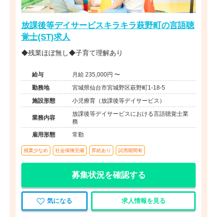
放課後等デイサービスキラキラ萩野町の言語聴
覚士(ST)求人
◆残業ほぼ無し◆子育て理解あり
給与
月給 235,000円 〜
勤務地
宮城県仙台市宮城野区萩野町1-18-5
施設形態
小児療育（放課後等デイサービス）
放課後等デイサービスにおける言語聴覚士業
業務内容
務
雇用形態
常勤
残業少なめ
社会保険完備
昇給あり
試用期間有
募集状況を確認する
気になる
求人情報を見る