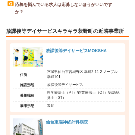
応募を悩んでいる求人は応募しないほうがいいです
か？
放課後等デイサービスキラキラ萩野町の近隣事業所
放課後等デイサービスMOKSHA
宮城県仙台市宮城野区 幸町2-11-2 ノーブル
住所
幸町101
放課後等デイサービス
施設形態
理学療法士（PT）/作業療法士（OT）/言語聴
募集職種
覚士（ST）
常勤
雇用形態
仙台東脳神経外科病院