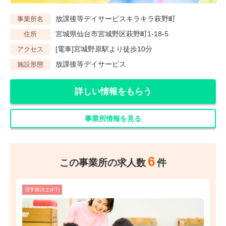
放課後等デイサービスキラキラ萩野町
事業所名
宮城県仙台市宮城野区萩野町1-18-5
住所
[電車]宮城野原駅より徒歩10分
アクセス
放課後等デイサービス
施設形態
詳しい情報をもらう
事業所情報を見る
6
この事業所の求人数
件
理学療法士(PT)