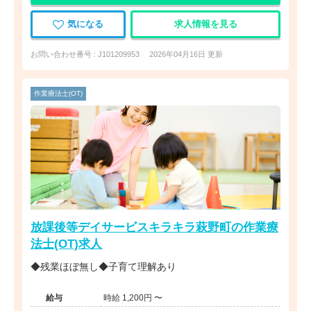
気になる
求人情報を見る
お問い合わせ番号 : J101209953
2026年04月16日 更新
作業療法士(OT)
放課後等デイサービスキラキラ萩野町の作業療
法士(OT)求人
◆残業ほぼ無し◆子育て理解あり
給与
時給 1,200円 〜