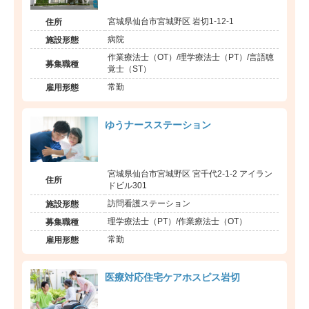
宮城県仙台市宮城野区 岩切1-12-1
住所
病院
施設形態
作業療法士（OT）/理学療法士（PT）/言語聴
募集職種
覚士（ST）
常勤
雇用形態
ゆうナースステーション
宮城県仙台市宮城野区 宮千代2-1-2 アイラン
住所
ドビル301
訪問看護ステーション
施設形態
理学療法士（PT）/作業療法士（OT）
募集職種
常勤
雇用形態
医療対応住宅ケアホスピス岩切