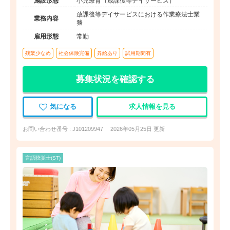
施設形態
小児療育（放課後等デイサービス）
放課後等デイサービスにおける作業療法士業
業務内容
務
雇用形態
常勤
残業少なめ
社会保険完備
昇給あり
試用期間有
募集状況を確認する
気になる
求人情報を見る
お問い合わせ番号 : J101209947
2026年05月25日 更新
言語聴覚士(ST)