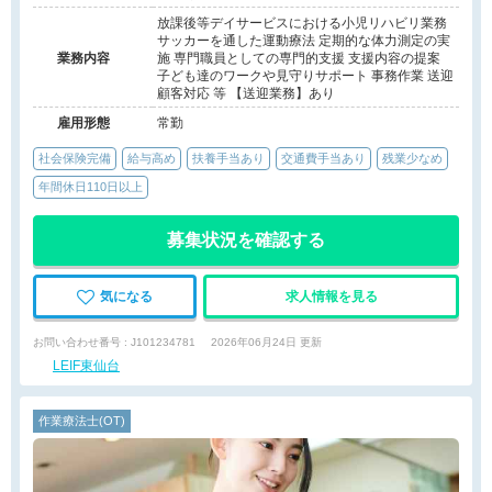
放課後等デイサービスにおける小児リハビリ業務
サッカーを通した運動療法 定期的な体力測定の実
業務内容
施 専門職員としての専門的支援 支援内容の提案
子ども達のワークや見守りサポート 事務作業 送迎
顧客対応 等 【送迎業務】あり
雇用形態
常勤
社会保険完備
給与高め
扶養手当あり
交通費手当あり
残業少なめ
年間休日110日以上
募集状況を確認する
気になる
求人情報を見る
お問い合わせ番号 : J101234781
2026年06月24日 更新
LEIF東仙台
作業療法士(OT)