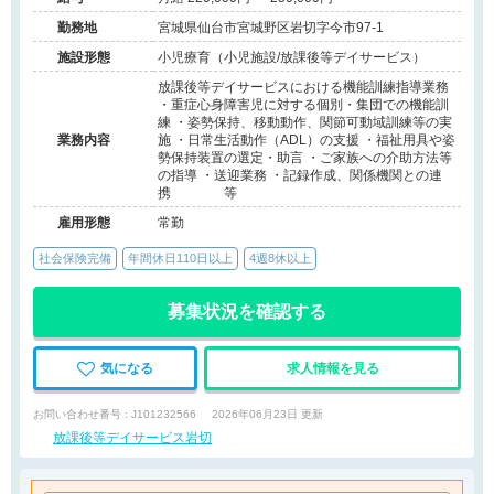
勤務地
宮城県仙台市宮城野区岩切字今市97-1
施設形態
小児療育（小児施設/放課後等デイサービス）
放課後等デイサービスにおける機能訓練指導業務
・重症心身障害児に対する個別・集団での機能訓
練 ・姿勢保持、移動動作、関節可動域訓練等の実
業務内容
施 ・日常生活動作（ADL）の支援 ・福祉用具や姿
勢保持装置の選定・助言 ・ご家族への介助方法等
の指導 ・送迎業務 ・記録作成、関係機関との連
携 等
雇用形態
常勤
社会保険完備
年間休日110日以上
4週8休以上
募集状況を確認する
気になる
求人情報を見る
お問い合わせ番号 : J101232566
2026年06月23日 更新
放課後等デイサービス岩切