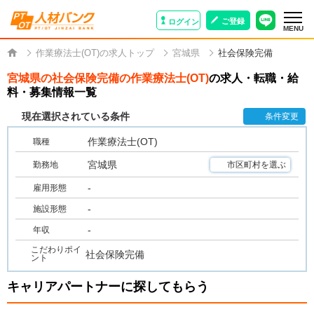
ご登録
ログイン
MENU
作業療法士(OT)の求人トップ
宮城県
社会保険完備
宮城県の社会保険完備の作業療法士(OT)
の求人・転職・給
料・募集情報一覧
現在選択されている条件
条件変更
作業療法士(OT)
職種
宮城県
勤務地
市区町村を選ぶ
-
雇用形態
-
施設形態
-
年収
こだわりポイ
社会保険完備
ント
キャリアパートナーに探してもらう