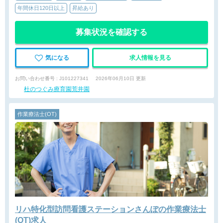
年間休日120日以上
昇給あり
募集状況を確認する
気になる
求人情報を見る
お問い合わせ番号 : J101227341
2026年06月10日 更新
杜のつぐみ療育園荒井園
作業療法士(OT)
リハ特化型訪問看護ステーションさんぽの作業療法士
(OT)求人