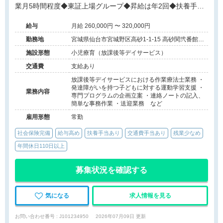
業月5時間程度◆東証上場グループ◆昇給は年2回◆扶養手当
あり◆送迎業務あり◆温かいチーム風土◆専門性を活かせる
給与
月給 260,000円 〜 320,000円
勤務地
宮城県仙台市宮城野区高砂1-1-15 高砂関弐番館
202
施設形態
小児療育（放課後等デイサービス）
交通費
支給あり
放課後等デイサービスにおける作業療法士業務 ・
発達障がいを持つ子どもに対する運動学習支援 ・
業務内容
専門プログラムの企画立案 ・連絡ノートの記入、
簡単な事務作業 ・送迎業務 など
雇用形態
常勤
社会保険完備
給与高め
扶養手当あり
交通費手当あり
残業少なめ
年間休日110日以上
募集状況を確認する
気になる
求人情報を見る
お問い合わせ番号 : J101234950
2026年07月09日 更新