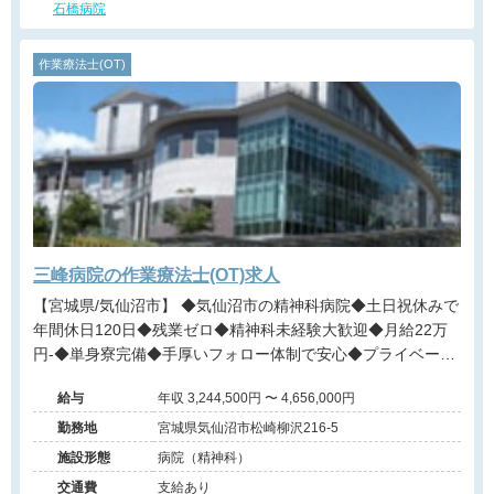
石橋病院
作業療法士(OT)
三峰病院の作業療法士(OT)求人
【宮城県/気仙沼市】 ◆気仙沼市の精神科病院◆土日祝休みで
年間休日120日◆残業ゼロ◆精神科未経験大歓迎◆月給22万
円-◆単身寮完備◆手厚いフォロー体制で安心◆プライベート
との両立が叶う
給与
年収 3,244,500円 〜 4,656,000円
勤務地
宮城県気仙沼市松崎柳沢216-5
施設形態
病院（精神科）
交通費
支給あり