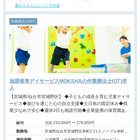
愛さんさんビレッジ大街道
作業療法士(OT)
放課後等デイサービスMOKSHAの作業療法士(OT)求
人
【宮城県/仙台市宮城野区】 ◆子どもの成長を育む児童デイサ
ービス◆遊びを通じた心の自立支援◆土日祝の固定休み◆残
業少なめで安心◆週休3日も相談可能◆企業提携の保育園あり
◆賞与実績は年3回◆資格取得の支援制度◆多職種の温かいチ
給与
月給 233,000円 〜 278,000円
ーム◆未経験から挑戦可能
勤務地
宮城県仙台市宮城野区幸町2-11-2 ノーブル幸町
101
施設形態
小児療育（小児施設/放課後等デイサービス）