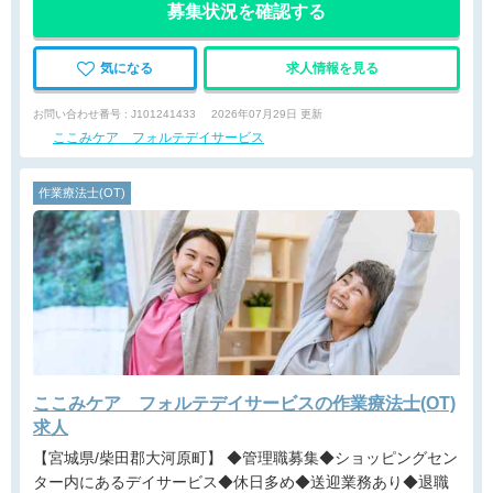
募集状況を確認する
気になる
求人情報を見る
お問い合わせ番号 : J101241433
2026年07月29日 更新
ここみケア フォルテデイサービス
作業療法士(OT)
ここみケア フォルテデイサービスの作業療法士(OT)
求人
【宮城県/柴田郡大河原町】 ◆管理職募集◆ショッピングセン
ター内にあるデイサービス◆休日多め◆送迎業務あり◆退職