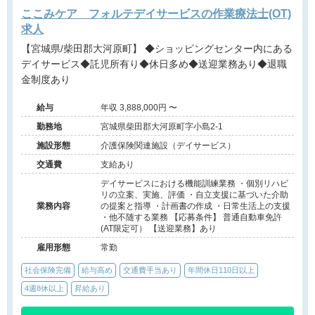
ここみケア フォルテデイサービスの作業療法士(OT)
求人
【宮城県/柴田郡大河原町】 ◆ショッピングセンター内にある
デイサービス◆託児所有り◆休日多め◆送迎業務あり◆退職
金制度あり
給与
年収 3,888,000円 〜
勤務地
宮城県柴田郡大河原町字小島2-1
施設形態
介護保険関連施設（デイサービス）
交通費
支給あり
デイサービスにおける機能訓練業務 ・個別リハビ
リの立案、実施、評価 ・自立支援に基づいた介助
業務内容
の提案と指導 ・計画書の作成 ・日常生活上の支援
・他不随する業務 【応募条件】 普通自動車免許
(AT限定可） 【送迎業務】あり
雇用形態
常勤
社会保険完備
給与高め
交通費手当あり
年間休日110日以上
4週8休以上
昇給あり