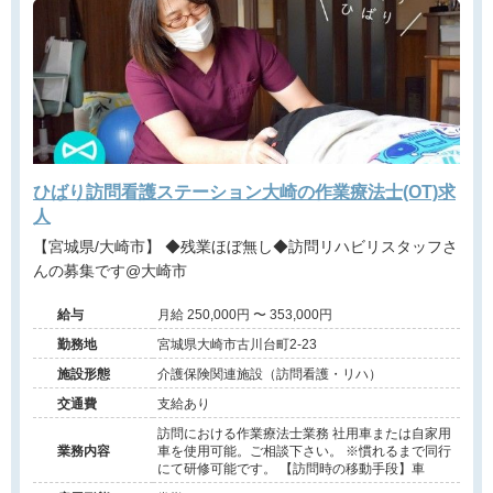
ひばり訪問看護ステーション大崎の作業療法士(OT)求
人
【宮城県/大崎市】 ◆残業ほぼ無し◆訪問リハビリスタッフさ
んの募集です@大崎市
給与
月給 250,000円 〜 353,000円
勤務地
宮城県大崎市古川台町2-23
施設形態
介護保険関連施設（訪問看護・リハ）
交通費
支給あり
訪問における作業療法士業務 社用車または自家用
業務内容
車を使用可能。ご相談下さい。 ※慣れるまで同行
にて研修可能です。 【訪問時の移動手段】車