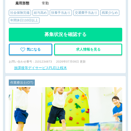
雇用形態
常勤
社会保険完備
給与高め
扶養手当あり
交通費手当あり
残業少なめ
年間休日110日以上
募集状況を確認する
気になる
求人情報を見る
お問い合わせ番号 : J101234873
2026年07月09日 更新
放課後等デイサービスFLEI上桜木
作業療法士(OT)