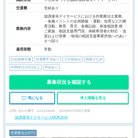
交通費
支給あり
放課後等デイサービスにおける作業療法士業務。
・各種イベントの企画開催 ・運動、知育などの療
育活動、教育、育児、各種記録、発達相談業 務 ・
業務内容
ご家族、相談支援専門員、体験希望者の対応 ・送
迎および添乗 ・地域の相談支援事業所他へのあい
さつ回り
雇用形態
常勤
社会保険完備
交通費手当あり
土日祝休み
残業少なめ
年間休日120日以上
昇給あり
募集状況を確認する
気になる
求人情報を見る
お問い合わせ番号 : J101244426
2026年07月30日 更新
放課後等デイサービスMOKSHA
作業療法士(OT)