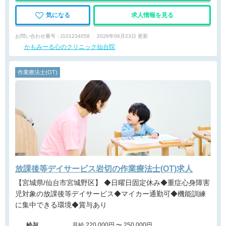
気になる
求人情報を見る
お問い合わせ番号 : J101234058
2026年06月23日 更新
かもみーる心のクリニック仙台院
作業療法士(OT)
放課後等デイサービス岩切の作業療法士(OT)求人
【宮城県/仙台市宮城野区】 ◆日曜日固定休み◆重症心身障害
児対象の放課後等デイサービス◆マイカー通勤可◆機能訓練
に集中できる環境◆賞与あり
給与
月給 220,000円 〜 250,000円