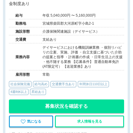
金制度あり
給与
年収 5,040,000円 〜 5,160,000円
勤務地
宮城県柴田郡大河原町字小島2-1
施設形態
介護保険関連施設（デイサービス）
交通費
支給あり
デイサービスにおける機能訓練業務 ・個別リハビ
リの立案、実施、評価 ・自立支援に基づいた介助
業務内容
の提案と指導 ・計画書の作成 ・日常生活上の支援
・他不随する業務 【応募条件】 普通自動車免許
(AT限定可） 【送迎業務】あり
雇用形態
常勤
社会保険完備
給与高め
交通費手当あり
年間休日110日以上
4週8休以上
昇給あり
募集状況を確認する
気になる
求人情報を見る