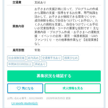
交通費
支給あり
お子さまの支援計画に沿って、プログラムの作成
から運動の支援・指導をするお仕事。専門知識を
活かして、お子さまが挑戦できる環境づくりや、
成功体験を積んで自信をつけていくお手伝い。た
くさんの挑戦を支援し、自信をつけていくお手伝
業務内容
いが児童指導員・コーチの重要な役割です！ 主な
業務内容 ・プログラム作成 ・お子さまへの運動支
援 ・イベントの企画・運営 ・保護者面談 ・Liiの
ファンづくり ・その他事務作業など 【送迎業務】
なし
雇用形態
常勤
社会保険完備
給与高め
交通費手当あり
残業少なめ
年間休日110日以上
昇給あり
募集状況を確認する
気になる
求人情報を見る
お問い合わせ番号 : J101239085
2026年08月05日 更新
Lii sports studio仙台