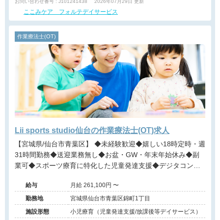
お問い合わせ番号 : J101241438
2026年07月29日 更新
ここみケア フォルテデイサービス
作業療法士(OT)
Lii sports studio仙台の作業療法士(OT)求人
【宮城県/仙台市青葉区】 ◆未経験歓迎◆嬉しい18時定時・週
31時間勤務◆送迎業務無し◆お盆・GW・年末年始休み◆副
業可◆スポーツ療育に特化した児童発達支援◆デジタコンテ
ンツでのトレーニングや動画でのフィードバックなので先鋭
給与
月給 261,100円 〜
的なアプローチが可能◆事業所にてセラピスト指導員募集◆
勤務地
宮城県仙台市青葉区錦町1丁目
施設形態
小児療育（児童発達支援/放課後等デイサービス）