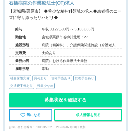
石橋病院の作業療法士(OT)求人
【宮城県/栗原市】 ◆希少な精神科領域の求人◆患者様のニー
ズに寄り添ったリハビリ◆
給与
年収 3,127,580円 〜 5,103,865円
勤務地
宮城県栗原市若柳川北堤下27
施設形態
病院（精神科）、介護保険関連施設（介護老人保
健施設）
交通費
支給あり
業務内容
病院における作業療法士業務
雇用形態
常勤
社会保険完備
賞与あり
住宅手当あり
扶養手当あり
交通費手当あり
残業少なめ
募集状況を確認する
気になる
求人情報を見る
お問い合わせ番号 : J101235052
2026年07月08日 更新