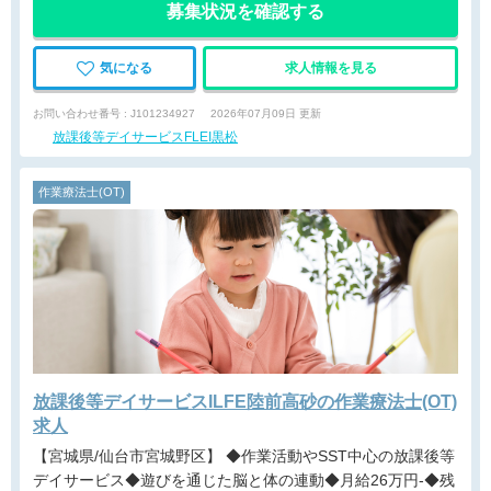
募集状況を確認する
気になる
求人情報を見る
お問い合わせ番号 : J101234927
2026年07月09日 更新
放課後等デイサービスFLEI黒松
作業療法士(OT)
放課後等デイサービスILFE陸前高砂の作業療法士(OT)
求人
【宮城県/仙台市宮城野区】 ◆作業活動やSST中心の放課後等
デイサービス◆遊びを通じた脳と体の連動◆月給26万円-◆残