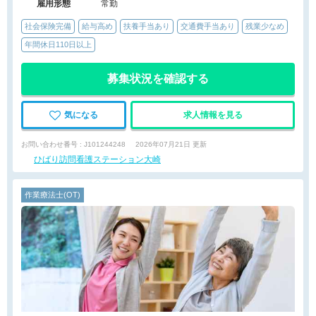
雇用形態
常勤
社会保険完備
給与高め
扶養手当あり
交通費手当あり
残業少なめ
年間休日110日以上
募集状況を確認する
気になる
求人情報を見る
お問い合わせ番号 : J101244248
2026年07月21日 更新
ひばり訪問看護ステーション大崎
作業療法士(OT)