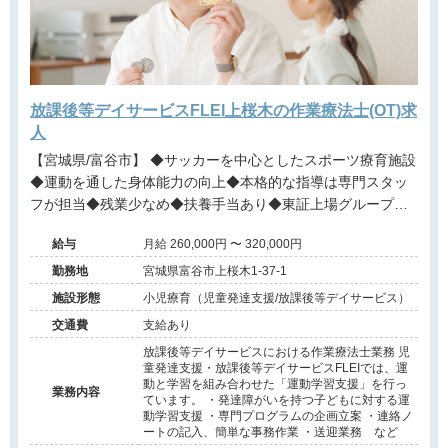
放課後等デイサービスFLEI上桜木の作業療法士(OT)求
人
【宮城県/富谷市】 ◆サッカーを中心としたスポーツ療育施設
◆運動を通した身体能力の向上◆本格的な指導は専門スタッ
フが担当◆残業少なめ◆扶養手当あり◆東証上場グループの
安定基盤
給与
月給 260,000円 〜 320,000円
勤務地
宮城県富谷市上桜木1-37-1
施設形態
小児療育（児童発達支援/放課後等デイサービス）
交通費
支給あり
放課後等デイサービスにおける作業療法士業務 児
童発達支援・放課後等デイサービスFLEIでは、運
動と学習を組み合わせた「運動学習支援」を行っ
業務内容
ています。 ・発達障がいを持つ子どもに対する運
動学習支援 ・専門プログラムの企画立案 ・連絡ノ
ートの記入、簡単な事務作業 ・送迎業務 など