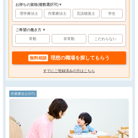
お持ちの資格
(複数選択可)
▼
理学療法士
作業療法士
言語聴覚士
学生
ご希望の働き方 ▼
常勤
非常勤
こだわらない
理想の職場を探してもらう
無料相談
すでにご登録済みの方はこちら
作業療法士(OT)