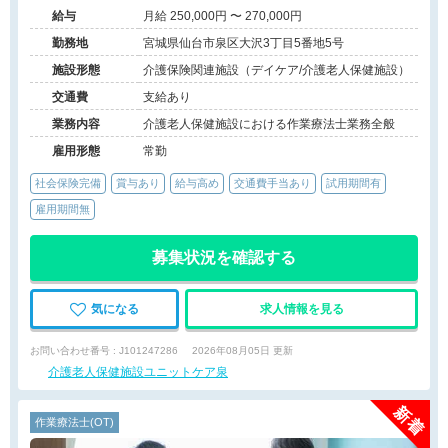
給与
月給 250,000円 〜 270,000円
勤務地
宮城県仙台市泉区大沢3丁目5番地5号
施設形態
介護保険関連施設（デイケア/介護老人保健施設）
交通費
支給あり
業務内容
介護老人保健施設における作業療法士業務全般
雇用形態
常勤
社会保険完備
賞与あり
給与高め
交通費手当あり
試用期間有
雇用期間無
募集状況を確認する
気になる
求人情報を見る
お問い合わせ番号 : J101247286
2026年08月05日 更新
介護老人保健施設ユニットケア泉
作業療法士(OT)