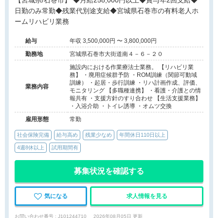
【宮城県/石巻市】 ◆月給258,000円以上◆賞与年2回支給◆
日勤のみ常勤◆残業代別途支給◆宮城県石巻市の有料老人ホ
ームリハビリ業務
給与
年収 3,500,000円 〜 3,800,000円
勤務地
宮城県石巻市大街道南４－６－２０
施設内における作業療法士業務。 【リハビリ業
務】 ・廃用症候群予防 ・ROM訓練（関節可動域
訓練） ・起居・歩行訓練 ・リハ計画作成、評価、
業務内容
モニタリング 【多職種連携】 ・看護・介護との情
報共有 ・支援方針のすり合わせ 【生活支援業務】
・入浴介助 ・トイレ誘導 ・オムツ交換
雇用形態
常勤
社会保険完備
給与高め
残業少なめ
年間休日110日以上
4週8休以上
試用期間有
募集状況を確認する
気になる
求人情報を見る
お問い合わせ番号 : J101244710
2026年08月05日 更新