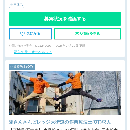
土日休み
募集状況を確認する
気になる
求人情報を見る
お問い合わせ番号 : J101247098
2026年07月29日 更新
羽生の丘・オーベルジュ
作業療法士(OT)
愛さんさんビレッジ大街道の作業療法士(OT)求人