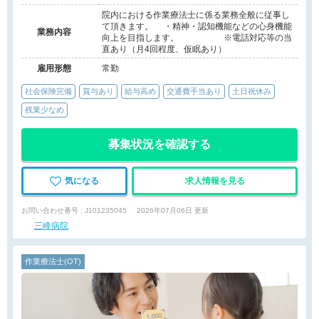
院内における作業療法士に係る業務全般に従事し
て頂きます。 ・精神・認知機能などの心身機能
業務内容
向上を目指します。 ※電話対応等の当
直あり（月4回程度、仮眠あり）
雇用形態
常勤
社会保険完備
賞与あり
給与高め
交通費手当あり
土日祝休み
残業少なめ
募集状況を確認する
気になる
求人情報を見る
お問い合わせ番号 : J101235045
2026年07月06日 更新
三峰病院
作業療法士(OT)