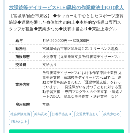
放課後等デイサービスFLEI黒松の作業療法士(OT)求人
【宮城県/仙台市泉区】 ◆サッカーを中心としたスポーツ療育
施設◆運動を通した身体能力の向上◆本格的な指導は専門ス
タッフが担当◆残業少なめ◆扶養手当あり◆東証上場グルー
プの安定基盤
給与
月給 260,000円 〜 320,000円
勤務地
宮城県仙台市泉区旭丘堤2-21-1 リーベンス黒松
A101
施設形態
小児療育（児童発達支援/放課後等デイサービス）
交通費
支給あり
放課後等デイサービスにおける作業療法士業務 児
童発達支援・放課後等デイサービスFLEIでは、運
動と学習を組み合わせた「運動学習支援」を行っ
業務内容
ています。 ・発達障がいを持つ子どもに対する運
動学習支援 ・専門プログラムの企画立案 ・連絡ノ
ートの記入、簡単な事務作業 ・送迎業務 など
雇用形態
常勤
社会保険完備
給与高め
扶養手当あり
交通費手当あり
残業少なめ
4週8休以上