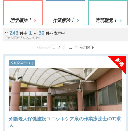
理学療法士
作業療法士
言語聴覚士
243
1
30
全
件中
～
件を表示中
(※公開求人のみの件数)
1
2
3
...
9
次の30件
前の30件
作業療法士(OT)
介護老人保健施設ユニットケア泉の作業療法士(OT)求
人