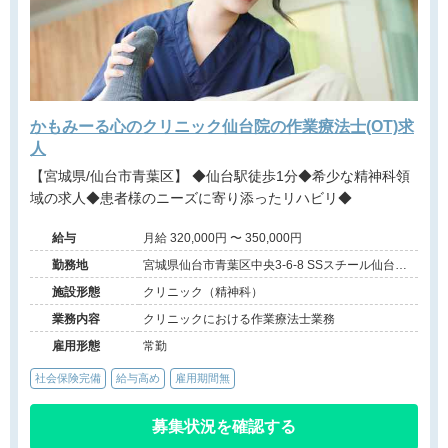
かもみーる心のクリニック仙台院の作業療法士(OT)求
人
【宮城県/仙台市青葉区】 ◆仙台駅徒歩1分◆希少な精神科領
域の求人◆患者様のニーズに寄り添ったリハビリ◆
給与
月給 320,000円 〜 350,000円
勤務地
宮城県仙台市青葉区中央3-6-8 SSスチール仙台駅
前ビルⅡ 3F
施設形態
クリニック（精神科）
業務内容
クリニックにおける作業療法士業務
雇用形態
常勤
社会保険完備
給与高め
雇用期間無
募集状況を確認する