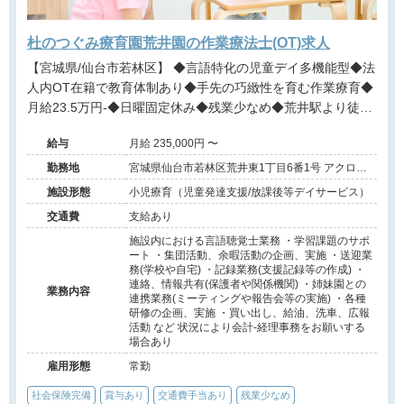
杜のつぐみ療育園荒井園の作業療法士(OT)求人
【宮城県/仙台市若林区】 ◆言語特化の児童デイ多機能型◆法
人内OT在籍で教育体制あり◆手先の巧緻性を育む作業療育◆
月給23.5万円-◆日曜固定休み◆残業少なめ◆荒井駅より徒歩
圏内◆仙台市内で安定展開の法人◆長期休暇制度あり◆1日10
給与
月給 235,000円 〜
名限定の少人数ケア
勤務地
宮城県仙台市若林区荒井東1丁目6番1号 アクロス
プラザ荒井東2階
施設形態
小児療育（児童発達支援/放課後等デイサービス）
交通費
支給あり
施設内における言語聴覚士業務 ・学習課題のサポ
ート ・集団活動、余暇活動の企画、実施 ・送迎業
務(学校や自宅) ・記録業務(支援記録等の作成) ・
連絡、情報共有(保護者や関係機関) ・姉妹園との
業務内容
連携業務(ミーティングや報告会等の実施) ・各種
研修の企画、実施 ・買い出し、給油、洗車、広報
活動 など 状況により会計-経理事務をお願いする
場合あり
雇用形態
常勤
社会保険完備
賞与あり
交通費手当あり
残業少なめ