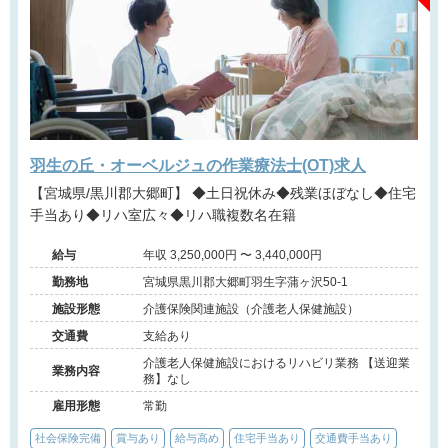
羽生の丘・オーベルジュの作業療法士(OT)求人
【宮城県/黒川郡大郷町】 ◆土日祝休み◆残業ほぼなし◆住宅
手当あり◆リハ室広々◆リハ職複数名在籍
給与
年収 3,250,000円 〜 3,440,000円
勤務地
宮城県黒川郡大郷町羽生字蒲ヶ沢50-1
施設形態
介護保険関連施設（介護老人保健施設）
交通費
支給あり
介護老人保健施設におけるリハビリ業務 【送迎業
業務内容
務】なし
雇用形態
常勤
社会保険完備
賞与あり
給与高め
住宅手当あり
交通費手当あり