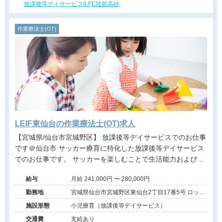
放課後等デイサービスILFE陸前高砂
作業療法士(OT)
LEIF東仙台の作業療法士(OT)求人
【宮城県/仙台市宮城野区】 放課後等デイサービスでのお仕事
です＠仙台市 サッカー療育に特化した放課後等デイサービス
でのお仕事です。 サッカーを楽しむことで生活能力および社
会性を向上させることを目的とした療育です。 サッカーを通
給与
月給 241,000円 〜 280,000円
じて子どもたちのココロの体力を育んでいきます。
勤務地
宮城県仙台市宮城野区東仙台2丁目17番5号 ロック
スビル1階
施設形態
小児療育（放課後等デイサービス）
交通費
支給あり