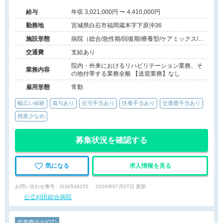
給与
年収 3,021,000円 〜 4,410,000円
勤務地
宮城県白石市福岡蔵本字下原沖36
施設形態
病院（総合/急性期/回復期/療養型/ケアミックス/外
来）、その他（その他）
交通費
支給あり
院内・外来におけるリハビリテーション業務、そ
業務内容
の他付帯する業務全般 【送迎業務】なし
雇用形態
常勤
幅広い経験
賞与あり
住宅手当あり
扶養手当あり
交通費手当あり
残業少なめ
募集状況を確認する
気になる
求人情報を見る
お問い合わせ番号 : J100548255
2026年07月07日 更新
公立刈田綜合病院
作業療法士(OT)