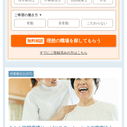
理学療法士
作業療法士
言語聴覚士
学生
ご希望の働き方 ▼
常勤
非常勤
こだわらない
理想の職場を探してもらう
無料相談
すでにご登録済みの方はこちら
作業療法士(OT)