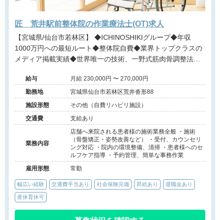
匠 荒井駅前整体院の作業療法士(OT)求人
【宮城県/仙台市若林区】 ◆ICHINOSHIKIグループ◆年収
1000万円への最短ルート◆整体院自費◆業界トップクラスの
メディア掲載実績◆世界唯一の技術、一野式筋肉骨調整法◆
月12回の充実した研修制度◆営業時間内の研修で安心◆イン
給与
月給 230,000円 〜 270,000円
センティブ制度あり◆独立開業支援あり◆海外展開も視野に
入れた成長企業でプロフェッショナルを目指せる環境です。
勤務地
宮城県仙台市若林区荒井沓形88
施設形態
その他（自費リハビリ施設）
交通費
支給あり
店舗へ来院される患者様の施術業務全般 ・施術
（骨盤矯正・姿勢改善など） ・受付、カウンセリ
業務内容
ング対応 ・院内の環境整備、清掃 ・患者様へのセ
ルフケア指導 ・予約管理、簡単な事務作業
雇用形態
常勤
幅広い経験
交通費手当あり
社会保険完備
昇給あり
退職金あり
産休育休可