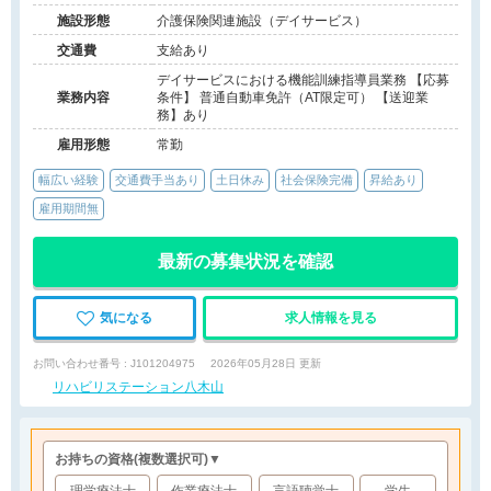
施設形態
介護保険関連施設（デイサービス）
交通費
支給あり
デイサービスにおける機能訓練指導員業務 【応募
業務内容
条件】 普通自動車免許（AT限定可） 【送迎業
務】あり
雇用形態
常勤
幅広い経験
交通費手当あり
土日休み
社会保険完備
昇給あり
雇用期間無
最新の募集状況を確認
気になる
求人情報を見る
お問い合わせ番号 : J101204975
2026年05月28日 更新
リハビリステーション八木山
お持ちの資格
(複数選択可)
▼