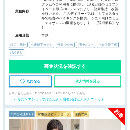
グラムをご利用者に提供し、10名定員のセミプラ
イベート形式のレッスンにより、健康維持・改善
業務内容
を行います。 このデイサービスは、カフェスタイ
ルで軽食やバイキングを提供。 シニア向けコミュ
ニティサロンの機能もあります。 【送迎業務】な
し
雇用形態
常勤
幅広い経験
交通費手当あり
残業少なめ
4週8休以上
社会保険完備
昇給あり
募集状況を確認する
気になる
求人情報を見る
お問い合わせ番号 : J100557048
2024年03月05日 更新
ヘルスケアショップぱんぷきん倶楽部ぱんぷきんフィット
作業療法士(OT)
採用担当者メッセージ
職員の声