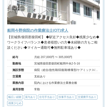
船岡今野病院の作業療法士(OT)求人
【宮城県/柴田郡柴田町】 ◆駅近アクセス良好◆残業少なめ◆
ワークライフバランス◆患者様想いの方◆未経験の方もご相
談ください◆マイカー通勤可◆無料駐車場あり◆
給与
月給 207,000円 〜 305,000円
勤務地
宮城県柴田郡柴田町船岡中央2-5-16
施設形態
病院（総合/急性期/回復期/療養型/ケアミックス/外
来）、その他（その他）
交通費
支給あり
業務内容
院内における作業療法士業務全般
雇用形態
常勤
幅広い経験
賞与あり
住宅手当あり
扶養手当あり
交通費手当あり
残業少なめ