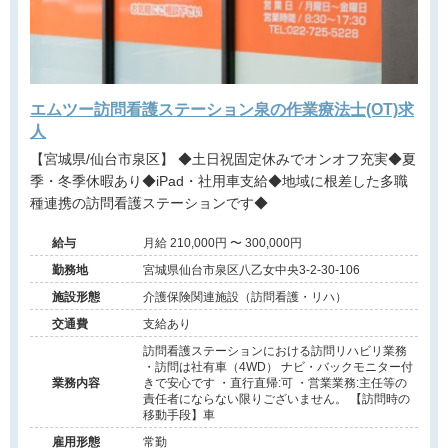
エムツー訪問看護ステーション泉の作業療法士(OT)求
人
【宮城県/仙台市泉区】 ◆土日祝固定休みでオンオフ充実◆夏
季・冬季休暇あり◆iPad・社用車支給◆地域に根差した多職
種連携の訪問看護ステーションです◆
給与
月給 210,000円 〜 300,000円
勤務地
宮城県仙台市泉区八乙女中央3-2-30-106
施設形態
介護保険関連施設（訪問看護・リハ）
交通費
支給あり
訪問看護ステーションにおける訪問リハビリ業務
・訪問は社有車（4WD） ナビ・バックモニター付
業務内容
きで安心です ・直行直帰:可 ・営業業務:主任等の
責任者にならない限りございません。 【訪問時の
移動手段】車
雇用形態
常勤