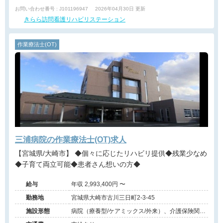
お問い合わせ番号 : J101196947
2026年04月30日 更新
きらら訪問看護リハビリステーション
作業療法士(OT)
三浦病院の作業療法士(OT)求人
【宮城県/大崎市】 ◆個々に応じたリハビリ提供◆残業少なめ
◆子育て両立可能◆患者さん想いの方◆
給与
年収 2,993,400円 〜
勤務地
宮城県大崎市古川三日町2-3-45
施設形態
病院（療養型/ケアミックス/外来）、介護保険関連
施設（訪問看護・リハ）