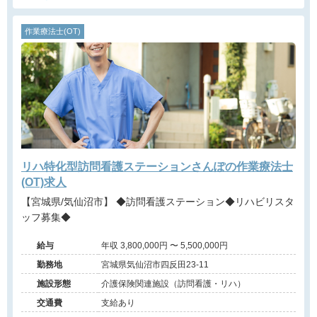
作業療法士(OT)
リハ特化型訪問看護ステーションさんぽの作業療法士
(OT)求人
【宮城県/気仙沼市】 ◆訪問看護ステーション◆リハビリスタ
ッフ募集◆
給与
年収 3,800,000円 〜 5,500,000円
勤務地
宮城県気仙沼市四反田23-11
施設形態
介護保険関連施設（訪問看護・リハ）
交通費
支給あり