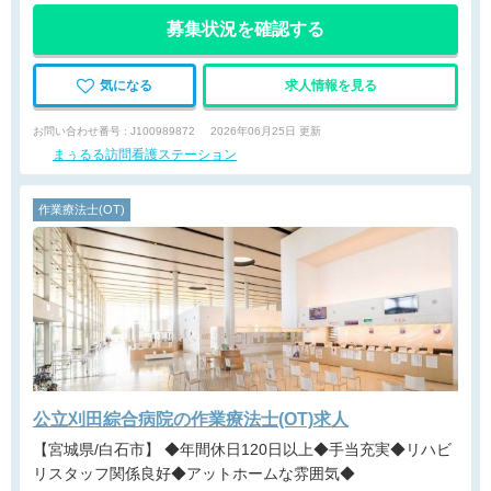
募集状況を確認する
気になる
求人情報を見る
お問い合わせ番号 : J100989872
2026年06月25日 更新
まぅるる訪問看護ステーション
作業療法士(OT)
公立刈田綜合病院の作業療法士(OT)求人
【宮城県/白石市】 ◆年間休日120日以上◆手当充実◆リハビ
リスタッフ関係良好◆アットホームな雰囲気◆