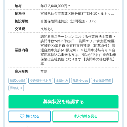
給与
年収 2,640,000円 〜
勤務地
宮城県仙台市青葉区国分町3丁目4-10ヒルトップ
晩翠4階
施設形態
介護保険関連施設（訪問看護・リハ）
交通費
支給あり
訪問看護ステーションにおける作業療法士業務 ・
訪問件数:5件-6件程/日 ・訪問エリア:青葉区/泉区/
宮城野区/富谷市 ※直行直帰可能 【応募条件】 普
業務内容
通自動車免許(AT限定可） ※社用車貸与有り ※自
家用車持込み出来る方は、補助がでます ※自動車
保険は会社負担になります 【訪問時の移動手段】
車
雇用形態
常勤
幅広い経験
交通費手当あり
土日休み
残業少なめ
社会保険完備
昇給あり
募集状況を確認する
気になる
求人情報を見る