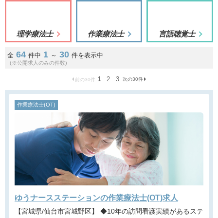
理学療法士
作業療法士
言語聴覚士
64
1
30
全
件中
～
件を表示中
(※公開求人のみの件数)
1
2
3
次の30件
前の30件
作業療法士(OT)
ゆうナースステーションの作業療法士(OT)求人
【宮城県/仙台市宮城野区】 ◆10年の訪問看護実績があるステ