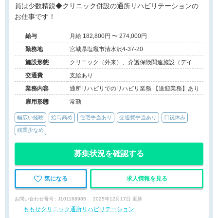
員は少数精鋭◆クリニック併設の通所リハビリテーションの
お仕事です！
給与
月給 182,800円 〜 274,000円
勤務地
宮城県塩竈市清水沢4-37-20
施設形態
クリニック（外来）、介護保険関連施設（デイケ
ア）
交通費
支給あり
業務内容
通所リハビリでのリハビリ業務 【送迎業務】あり
雇用形態
常勤
幅広い経験
給与高め
住宅手当あり
交通費手当あり
日祝休み
残業少なめ
募集状況を確認する
気になる
求人情報を見る
お問い合わせ番号 : J101168985
2025年12月17日 更新
ももせクリニック通所リハビリテーション