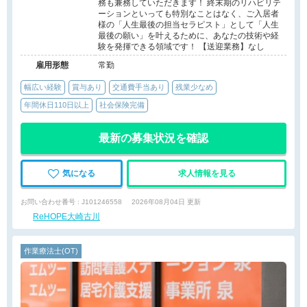
務も兼務していただきます！ 終末期のリハビリテ
ーションといっても特別なことはなく、ご入居者
様の「人生最後の担当セラピスト」として「人生
最後の願い」を叶えるために、あなたの技術や経
験を発揮できる領域です！ 【送迎業務】なし
雇用形態
常勤
幅広い経験
賞与あり
交通費手当あり
残業少なめ
年間休日110日以上
社会保険完備
最新の募集状況を確認
気になる
求人情報を見る
お問い合わせ番号 : J101246558
2026年08月04日 更新
ReHOPE大崎古川
作業療法士(OT)