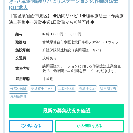
きらら訪問看護リハビリステーションの作業療法士
(OT)求人
【宮城県/仙台市泉区】 ◆訪問リハビリ◆理学療法士・作業療
法士募集◆非常勤◆週1日勤務から相談可能◆
給与
時給 1,800円 〜 3,000円
勤務地
宮城県仙台市泉区七北田字朴ノ木沢93-3 ヴィラ
IZUMIセントラル602号室
施設形態
介護保険関連施設（訪問看護・リハ）
交通費
支給あり
訪問看護ステーションにおける作業療法士業務全
業務内容
般 ※ご利者宅への訪問を行っていただきます。
雇用形態
非常勤
幅広い経験
交通費手当あり
土日祝休み
残業少なめ
試用期間有
雇用期間無
最新の募集状況を確認
気になる
求人情報を見る