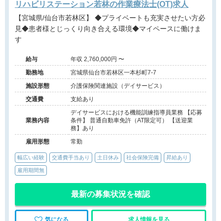
リハビリステーション若林の作業療法士(OT)求人
【宮城県/仙台市若林区】 ◆プライベートも充実させたい方必
見◆患者様とじっくり向き合える環境◆マイペースに働けま
す
給与
年収 2,760,000円 〜
勤務地
宮城県仙台市若林区一本杉町7-7
施設形態
介護保険関連施設（デイサービス）
交通費
支給あり
デイサービスにおける機能訓練指導員業務 【応募
業務内容
条件】 普通自動車免許（AT限定可） 【送迎業
務】あり
雇用形態
常勤
幅広い経験
交通費手当あり
土日休み
社会保険完備
昇給あり
雇用期間無
最新の募集状況を確認
気になる
求人情報を見る