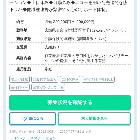
ーション◆土日休み◆日勤のみ◆エコーを用いた先進的な嚥
下リハ◆他職種連携が緊密で安心のサポート体制。
給与
月給 230,000円 〜 300,000円
勤務地
宮城県仙台市宮城野区宮千代2-1-2 アイランドビ
ル301
施設形態
介護保険関連施設（訪問看護・リハ）
交通費
支給あり
作業療法士業務 ・専門性を活かしたリハビリテー
業務内容
ションの提供 ・その他付随する業務
雇用形態
常勤
幅広い経験
交通費手当あり
土日祝休み
年間休日120日以上
産休育休可
経営が安定している
募集状況を確認する
気になる
求人情報を見る
お問い合わせ番号 : J101240334
2026年07月21日 更新
ゆうナースステーション