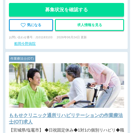
募集状況を確認する
気になる
求人情報を見る
お問い合わせ番号 : J101183103
2026年06月24日 更新
船岡今野病院
作業療法士(OT)
ももせクリニック通所リハビリテーションの作業療法
士(OT)求人
【宮城県/塩竈市】 ◆日祝固定休み◆1対1の個別リハビリ◆職