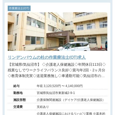
作業療法士(OT)
リンデンバウムの杜の作業療法士(OT)求人
【宮城県/気仙沼市】 ◇介護老人保健施設◇年間休日113日◇
残業なしでワークライフバランス良好◇賞与年2回・2ヶ月分
◇教育体制充実◇送迎業務無し◇車通勤可能◇気仙沼市の医
療法人が運営する施設です。
給与
年収 3,120,520円 〜 4,140,000円
勤務地
宮城県気仙沼市東新城2-9-1
施設形態
介護保険関連施設（デイケア/介護老人保健施設）
交通費
支給あり
介護老人保健施設におけるリハビリ業務 ※基本的