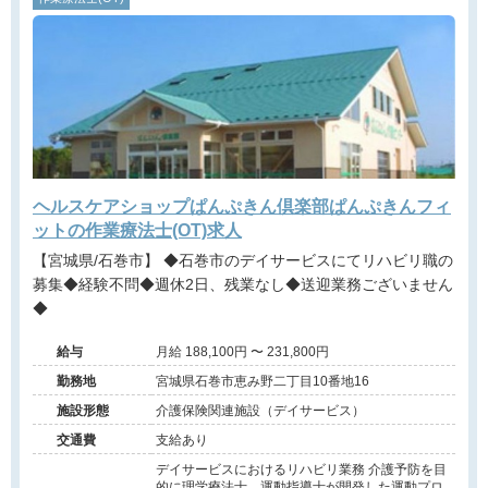
ヘルスケアショップぱんぷきん倶楽部ぱんぷきんフィ
ットの作業療法士(OT)求人
【宮城県/石巻市】 ◆石巻市のデイサービスにてリハビリ職の
募集◆経験不問◆週休2日、残業なし◆送迎業務ございません
◆
給与
月給 188,100円 〜 231,800円
勤務地
宮城県石巻市恵み野二丁目10番地16
施設形態
介護保険関連施設（デイサービス）
交通費
支給あり
デイサービスにおけるリハビリ業務 介護予防を目
的に理学療法士、運動指導士が開発した運動プロ