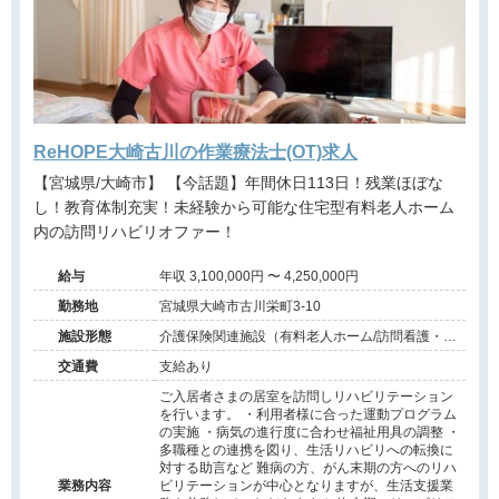
ReHOPE大崎古川の作業療法士(OT)求人
【宮城県/大崎市】 【今話題】年間休日113日！残業ほぼな
し！教育体制充実！未経験から可能な住宅型有料老人ホーム
内の訪問リハビリオファー！
給与
年収 3,100,000円 〜 4,250,000円
勤務地
宮城県大崎市古川栄町3-10
施設形態
介護保険関連施設（有料老人ホーム/訪問看護・リ
ハ）
交通費
支給あり
ご入居者さまの居室を訪問しリハビリテーション
を行います。 ・利用者様に合った運動プログラム
の実施 ・病気の進行度に合わせ福祉用具の調整 ・
多職種との連携を図り、生活リハビリへの転換に
対する助言など 難病の方、がん末期の方へのリハ
業務内容
ビリテーションが中心となりますが、生活支援業