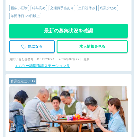
幅広い経験
給与高め
交通費手当あり
土日祝休み
残業少なめ
年間休日120日以上
最新の募集状況を確認
気になる
求人情報を見る
お問い合わせ番号 : J101223794
2026年07月22日 更新
エムツー訪問看護ステーション泉
作業療法士(OT)