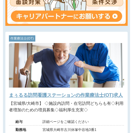
作業療法士(OT)
まぅるる訪問看護ステーションの作業療法士(OT)求人
【宮城県/大崎市】 ◇施設内訪問・在宅訪問どちらも有◇利用
者増加のための増員募集◇福利厚生充実◇
給与
詳細ページをご確認ください
勤務地
宮城県大崎市古川休塚中谷地3番1