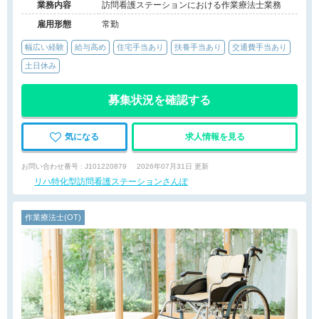
業務内容
訪問看護ステーションにおける作業療法士業務
雇用形態
常勤
幅広い経験
給与高め
住宅手当あり
扶養手当あり
交通費手当あり
土日休み
募集状況を確認する
気になる
求人情報を見る
お問い合わせ番号 : J101220879
2026年07月31日 更新
リハ特化型訪問看護ステーションさんぽ
作業療法士(OT)