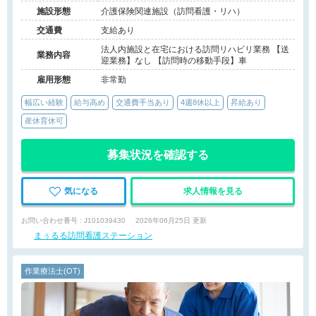
施設形態
介護保険関連施設（訪問看護・リハ）
交通費
支給あり
法人内施設と在宅における訪問リハビリ業務 【送
業務内容
迎業務】なし 【訪問時の移動手段】車
雇用形態
非常勤
幅広い経験
給与高め
交通費手当あり
4週8休以上
昇給あり
産休育休可
募集状況を確認する
気になる
求人情報を見る
お問い合わせ番号 : J101039430
2026年06月25日 更新
まぅるる訪問看護ステーション
作業療法士(OT)