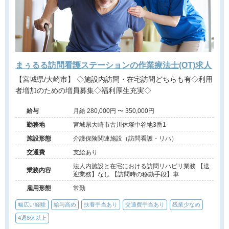
まぅるる訪問看護ステーションの作業療法士(OT)求人
【宮城県/大崎市】 ◇施設内訪問・在宅訪問どちらも有◇利用
者増加のための増員募集◇福利厚生充実◇
給与
月給 280,000円 〜 350,000円
勤務地
宮城県大崎市古川休塚中谷地3番1
施設形態
介護保険関連施設（訪問看護・リハ）
交通費
支給あり
法人内施設と在宅における訪問リハビリ業務 【送
業務内容
迎業務】なし 【訪問時の移動手段】車
雇用形態
常勤
幅広い経験
給与高め
扶養手当あり
交通費手当あり
残業少なめ
4週8休以上