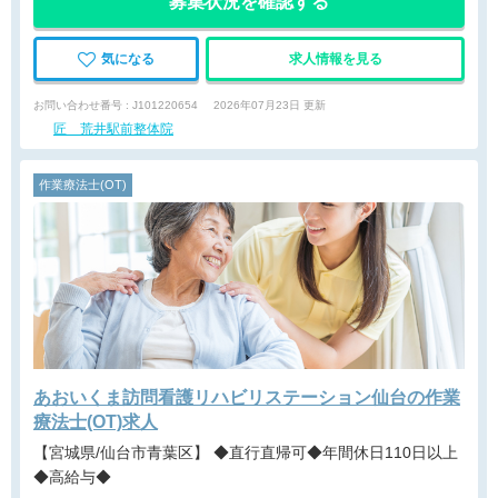
募集状況を確認する
気になる
求人情報を見る
お問い合わせ番号 : J101220654
2026年07月23日 更新
匠 荒井駅前整体院
作業療法士(OT)
あおいくま訪問看護リハビリステーション仙台の作業
療法士(OT)求人
【宮城県/仙台市青葉区】 ◆直行直帰可◆年間休日110日以上
◆高給与◆