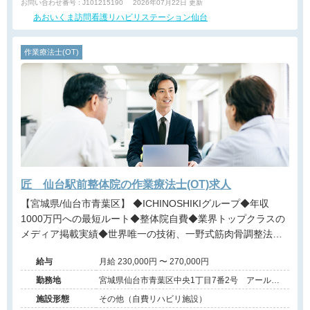
お問い合わせ番号 : J101215190
2026年07月22日 更新
あおいくま訪問看護リハビリステーション仙台
作業療法士(OT)
匠 仙台駅前整体院の作業療法士(OT)求人
【宮城県/仙台市青葉区】 ◆ICHINOSHIKIグループ◆年収
1000万円への最短ルート◆整体院自費◆業界トップクラスの
メディア掲載実績◆世界唯一の技術、一野式筋肉骨調整法◆
月12回の充実した研修制度◆営業時間内の研修で安心◆イン
給与
月給 230,000円 〜 270,000円
センティブ制度あり◆独立開業支援あり◆海外展開も視野に
入れた成長企業でプロフェッショナルを目指せる環境です。
勤務地
宮城県仙台市青葉区中央1丁目7番2号 アールア
イ名掛丁2号館 3階303号室
施設形態
その他（自費リハビリ施設）