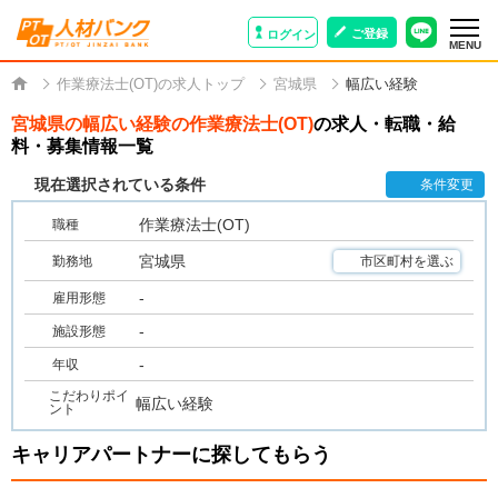
ご登録
ログイン
MENU
作業療法士(OT)の求人トップ
宮城県
幅広い経験
宮城県の幅広い経験の作業療法士(OT)
の求人・転職・給
料・募集情報一覧
現在選択されている条件
条件変更
作業療法士(OT)
職種
宮城県
勤務地
市区町村を選ぶ
-
雇用形態
-
施設形態
-
年収
こだわりポイ
幅広い経験
ント
キャリアパートナーに探してもらう