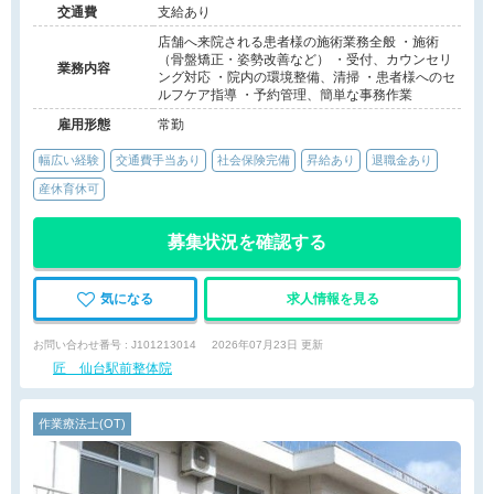
交通費
支給あり
店舗へ来院される患者様の施術業務全般 ・施術
（骨盤矯正・姿勢改善など） ・受付、カウンセリ
業務内容
ング対応 ・院内の環境整備、清掃 ・患者様へのセ
ルフケア指導 ・予約管理、簡単な事務作業
雇用形態
常勤
幅広い経験
交通費手当あり
社会保険完備
昇給あり
退職金あり
産休育休可
募集状況を確認する
気になる
求人情報を見る
お問い合わせ番号 : J101213014
2026年07月23日 更新
匠 仙台駅前整体院
作業療法士(OT)