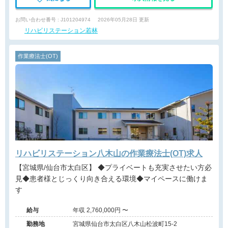
お問い合わせ番号 : J101204974
2026年05月28日 更新
リハビリステーション若林
作業療法士(OT)
リハビリステーション八木山の作業療法士(OT)求人
【宮城県/仙台市太白区】 ◆プライベートも充実させたい方必
見◆患者様とじっくり向き合える環境◆マイペースに働けま
す
給与
年収 2,760,000円 〜
勤務地
宮城県仙台市太白区八木山松波町15-2