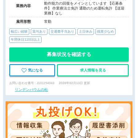
動作能力の回復をメインとしています 【応募条
業務内容
件】 作業療法士免許 通勤のため運転免許 【送迎
業務】なし
雇用形態
常勤
幅広い経験
賞与あり
交通費手当あり
土日休み
残業少なめ
年間休日110日以上
募集状況を確認する
気になる
求人情報を見る
お問い合わせ番号 : J101154043
2026年02月13日 更新
リンデンバウムの杜