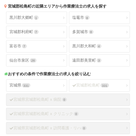
宮城郡松島町
の近隣エリアから作業療法士の求人を探す
黒川郡大郷町
塩竈市
1
8
宮城郡利府町
多賀城市
7
8
富谷市
黒川郡大和町
7
4
仙台市泉区
遠田郡美里町
26
3
おすすめの条件で作業療法士の求人を絞り込む
宮城県
宮城郡松島町
331
331
宮城県宮城郡松島町 x 病院
0
宮城県宮城郡松島町 x クリニック
0
宮城県宮城郡松島町 x 訪問看護・リハ
0