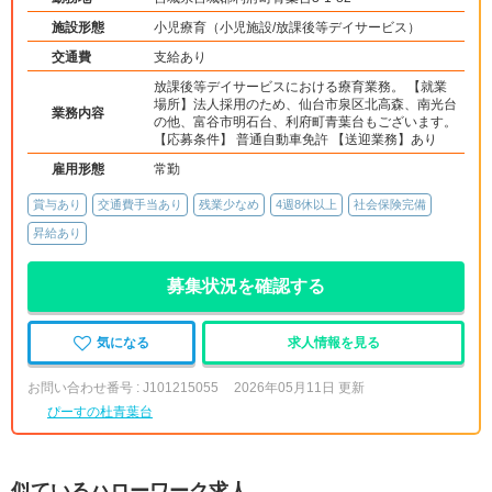
施設形態
小児療育（小児施設/放課後等デイサービス）
交通費
支給あり
放課後等デイサービスにおける療育業務。 【就業
場所】法人採用のため、仙台市泉区北高森、南光台
業務内容
の他、富谷市明石台、利府町青葉台もございます。
【応募条件】 普通自動車免許 【送迎業務】あり
雇用形態
常勤
賞与あり
交通費手当あり
残業少なめ
4週8休以上
社会保険完備
昇給あり
募集状況を確認する
気になる
求人情報を見る
お問い合わせ番号 : J101215055
2026年05月11日 更新
ぴーすの杜青葉台
似ているハローワーク求人