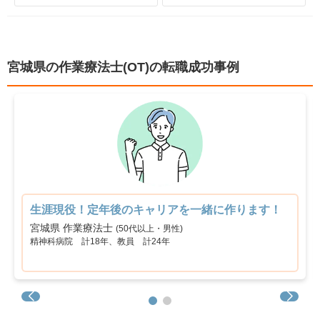
児童発達支援
放課後等デイサービス
0
0
寮あり
定年制
0
0
障害者施設
自費リハビリ施設
0
0
試用期間有
雇用期間無
0
1
宮城県の作業療法士(OT)の転職成功事例
職場環境充実
幅広い経験
1
0
未経験歓迎
教育充実
0
0
新卒可
駅orバス停近い
0
0
車通勤可
転居のサポート充実
1
0
生涯現役！定年後のキャリアを一緒に作ります！
リハスタッフ複数在籍
経営が安定している
0
1
宮城県 作業療法士
(50代以上・男性)
精神科病院 計18年、教員 計24年
管理職募集
0