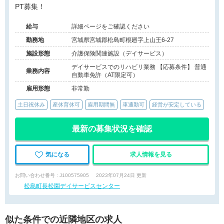
PT募集！
給与
詳細ページをご確認ください
勤務地
宮城県宮城郡松島町根廻字上山王6-27
施設形態
介護保険関連施設（デイサービス）
デイサービスでのリハビリ業務 【応募条件】 普通
業務内容
自動車免許（AT限定可）
雇用形態
非常勤
土日祝休み
産休育休可
雇用期間無
車通勤可
経営が安定している
最新の募集状況を確認
気になる
求人情報を見る
お問い合わせ番号 : J100575905
2023年07月24日 更新
松島町長松園デイサービスセンター
似た条件での近隣地区の求人