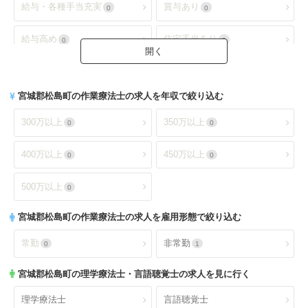
給与・各種手当充実
賞与あり
0
0
病院(地域包括ケア)
クリニック全て
0
0
給与高め
住宅手当あり
0
0
クリニック（外来）
クリニック（病棟）
0
0
扶養手当あり
交通費手当あり
0
0
クリニック(精神科)
介護保険関連施設
0
1
宮城郡松島町
の作業療法士の求人を年収で絞り込む
就業時間・休日が魅力
土日休み
1
1
デイケア(精神科)
デイケア
0
0
300万以上
350万以上
0
0
日祝休み
土日祝休み
1
1
デイサービス
訪問看護・リハ
1
0
400万以上
450万以上
0
0
残業少なめ
年間休日110日以上
0
0
介護老人保健施設
特別養護老人ホーム
0
0
500万以上
0
年間休日120日以上
4週8休以上
0
0
サービス付き高齢者向け住
宮城郡松島町
の作業療法士の求人を雇用形態で絞り込む
有料老人ホーム
0
0
宅
福利厚生充実
社会保険完備
1
0
常勤
非常勤
0
1
ショートステイ
小規模多機能
0
0
昇給あり
退職金あり
0
0
宮城郡松島町
の理学療法士・言語聴覚士の求人を見に行く
小児療育
小児施設
0
0
託児所あり
産休育休可
0
1
理学療法士
言語聴覚士