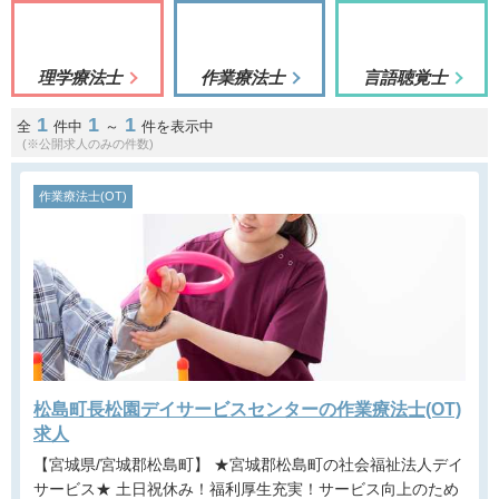
理学療法士
作業療法士
言語聴覚士
1
1
1
全
件中
～
件を表示中
(※公開求人のみの件数)
作業療法士(OT)
松島町長松園デイサービスセンターの作業療法士(OT)
求人
【宮城県/宮城郡松島町】 ★宮城郡松島町の社会福祉法人デイ
サービス★ 土日祝休み！福利厚生充実！サービス向上のため