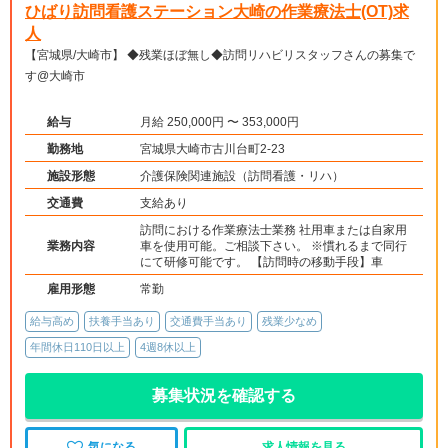
ひばり訪問看護ステーション大崎の作業療法士(OT)求
人
【宮城県/大崎市】 ◆残業ほぼ無し◆訪問リハビリスタッフさんの募集で
す@大崎市
給与
月給 250,000円 〜 353,000円
勤務地
宮城県大崎市古川台町2-23
施設形態
介護保険関連施設（訪問看護・リハ）
交通費
支給あり
訪問における作業療法士業務 社用車または自家用
業務内容
車を使用可能。ご相談下さい。 ※慣れるまで同行
にて研修可能です。 【訪問時の移動手段】車
雇用形態
常勤
給与高め
扶養手当あり
交通費手当あり
残業少なめ
年間休日110日以上
4週8休以上
募集状況を確認する
気になる
求人情報を見る