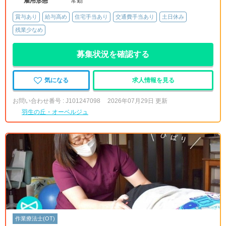
雇用形態
常勤
賞与あり
給与高め
住宅手当あり
交通費手当あり
土日休み
残業少なめ
募集状況を確認する
気になる
求人情報を見る
お問い合わせ番号 : J101247098
2026年07月29日 更新
羽生の丘・オーベルジュ
作業療法士(OT)