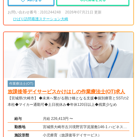
お問い合わせ番号 : J101244248
2026年07月21日 更新
ひばり訪問看護ステーション大崎
作業療法士(OT)
放課後等デイサービスかけはしの作業療法士(OT)求人
【宮城県/大崎市】 ◆未来へ繋がる懸け橋となる支援◆個別療育とSSTの2
本柱◆マイカー通勤可◆土日祝休み◆年休120日以上◆残業少なめ
給与
月給 226,413円 〜
勤務地
宮城県大崎市古川境野宮字泥屋敷146-1 ハピネス別
館
施設形態
小児療育（放課後等デイサービス）