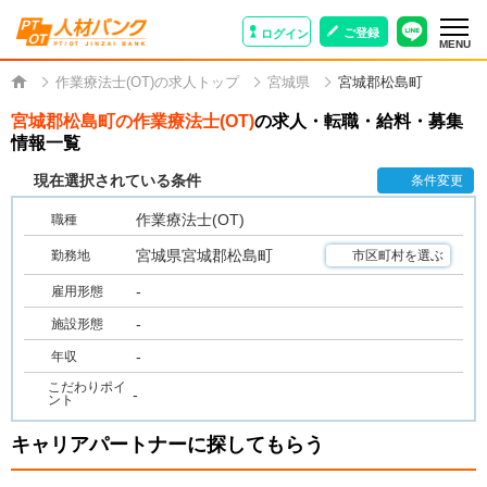
ご登録
ログイン
MENU
作業療法士(OT)の求人トップ
宮城県
宮城郡松島町
宮城郡松島町の作業療法士(OT)
の求人・転職・給料・募集
情報一覧
現在選択されている条件
条件変更
作業療法士(OT)
職種
宮城県宮城郡松島町
勤務地
市区町村を選ぶ
-
雇用形態
-
施設形態
-
年収
こだわりポイ
-
ント
キャリアパートナーに探してもらう