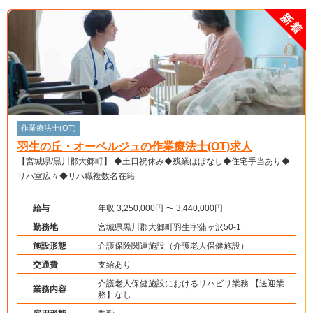
作業療法士(OT)
羽生の丘・オーベルジュの作業療法士(OT)求人
【宮城県/黒川郡大郷町】 ◆土日祝休み◆残業ほぼなし◆住宅手当あり◆
リハ室広々◆リハ職複数名在籍
給与
年収 3,250,000円 〜 3,440,000円
勤務地
宮城県黒川郡大郷町羽生字蒲ヶ沢50-1
施設形態
介護保険関連施設（介護老人保健施設）
交通費
支給あり
介護老人保健施設におけるリハビリ業務 【送迎業
業務内容
務】なし