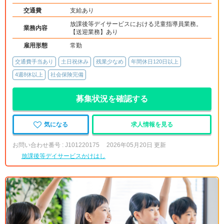
交通費
支給あり
放課後等デイサービスにおける児童指導員業務。
業務内容
【送迎業務】あり
雇用形態
常勤
交通費手当あり
土日祝休み
残業少なめ
年間休日120日以上
4週8休以上
社会保険完備
募集状況を確認する
気になる
求人情報を見る
お問い合わせ番号 : J101220175
2026年05月20日 更新
放課後等デイサービスかけはし