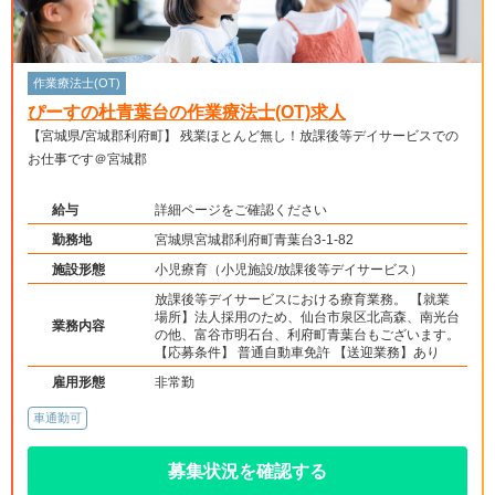
作業療法士(OT)
ぴーすの杜青葉台の作業療法士(OT)求人
【宮城県/宮城郡利府町】 残業ほとんど無し！放課後等デイサービスでの
お仕事です＠宮城郡
給与
詳細ページをご確認ください
勤務地
宮城県宮城郡利府町青葉台3-1-82
施設形態
小児療育（小児施設/放課後等デイサービス）
放課後等デイサービスにおける療育業務。 【就業
場所】法人採用のため、仙台市泉区北高森、南光台
業務内容
の他、富谷市明石台、利府町青葉台もございます。
【応募条件】 普通自動車免許 【送迎業務】あり
雇用形態
非常勤
車通勤可
募集状況を確認する