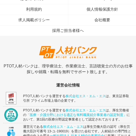
利用規約
個人情報保護方針
求人掲載ポリシー
会社概要
採用ご担当者様へ
PTOT人材バンクは、理学療法士、作業療法士、言語聴覚士の方のお仕事
探しや就職・転職を無料でサポート致します。
運営会社情報
PTOT人材バンクを運営する
株式会社エス・エム・エス
は、東京証券取
引所 プライム市場上場の企業です。
PTOT人材バンクを運営する
株式会社エス・エム・エス
は、厚生労働省
の
「医療・介護分野における適正な有料職業紹介事業者の認定制度」
に
おいて、第1回の医療分野認定事業者として認定されております。
運営元である
株式会社エス・エム・エス
は厚生労働大臣の認可（厚生労
働大臣許可番号 13-ユ-190019）を受けた会社です。人材紹介の専門性と
倫理の向上を図る
一般社団法人 日本人材紹介事業協会
に所属しておりま