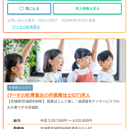
気になる
求人情報を見る
お問い合わせ番号 : J101215057
2026年06月22日 更新
ぴーすの杜青葉台
作業療法士(OT)
ぴーすの杜青葉台の作業療法士(OT)求人
【宮城県/宮城郡利府町】 残業ほとんど無し！放課後等デイサービスでの
お仕事です＠宮城郡
給与
年収 3,207,000円 〜 4,035,000円
勤務地
宮城県宮城郡利府町青葉台3-1-82