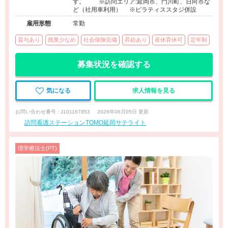
す。 ※訪問エリア:延岡市、門川町、日向市な
ど（社用車利用） ※ピラティススタジ併設
雇用形態
常勤
賞与あり
残業少なめ
社会保険完備
昇給あり
産休育休可
定年制
募集状況を確認する
気になる
求人情報を見る
お問い合わせ番号 : J101167853
2026年06月05日 更新
訪問看護ステーションTOMO延岡サテライト
理学療法士(PT)