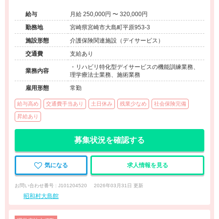
門性を発揮できる環境です。
給与
月給 250,000円 〜 320,000円
勤務地
宮崎県宮崎市大島町平原953-3
施設形態
介護保険関連施設（デイサービス）
交通費
支給あり
・リハビリ特化型デイサービスの機能訓練業務、
業務内容
理学療法士業務、施術業務
雇用形態
常勤
給与高め
交通費手当あり
土日休み
残業少なめ
社会保険完備
昇給あり
募集状況を確認する
気になる
求人情報を見る
お問い合わせ番号 : J101204520
2026年03月31日 更新
昭和村大島館