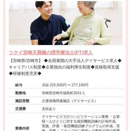
ツクイ宮崎天満橋の理学療法士(PT)求人
【宮崎県/宮崎市】 ◆全国展開の大手法人デイサービス求人◆
キャリアパス制度◆企業独自の福利厚生制度◆資格取得支援
◆研修制度充実◆
給与
月給 225,500円 〜 277,100円
勤務地
宮崎県宮崎市福島町3031-1
施設形態
介護保険関連施設（デイサービス）
交通費
支給あり
デイサービスでのリハビリテーション業務 ・お客
様一人ひとりに対する個別機能訓練の計画作成、
実施、評価 ・集団機能訓練プログラムの作成、実
業務内容
施、評価 ・スタッフやご家族への動作介助の指導