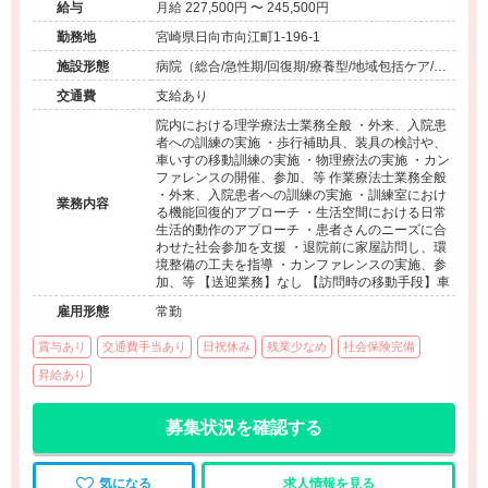
給与
月給 227,500円 〜 245,500円
勤務地
宮崎県日向市向江町1-196-1
施設形態
病院（総合/急性期/回復期/療養型/地域包括ケア/ケ
アミックス/外来）、介護保険関連施設（介護老人
交通費
支給あり
保健施設/訪問看護・リハ）、その他（その他）
院内における理学療法士業務全般 ・外来、入院患
者への訓練の実施 ・歩行補助具、装具の検討や、
車いすの移動訓練の実施 ・物理療法の実施 ・カン
ファレンスの開催、参加、等 作業療法士業務全般
・外来、入院患者への訓練の実施 ・訓練室におけ
業務内容
る機能回復的アプローチ ・生活空間における日常
生活的動作のアプローチ ・患者さんのニーズに合
わせた社会参加を支援 ・退院前に家屋訪問し、環
境整備の工夫を指導 ・カンファレンスの実施、参
加、等 【送迎業務】なし 【訪問時の移動手段】車
雇用形態
常勤
賞与あり
交通費手当あり
日祝休み
残業少なめ
社会保険完備
昇給あり
募集状況を確認する
気になる
求人情報を見る