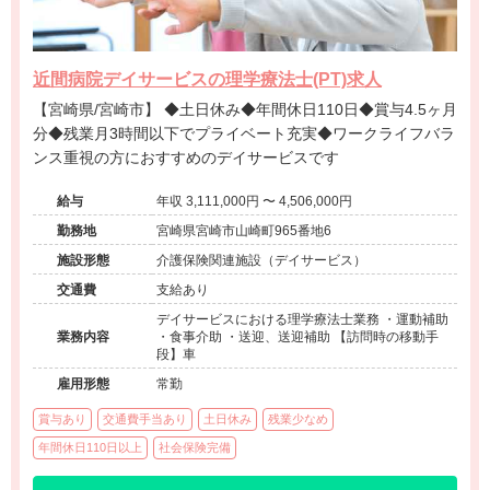
近間病院デイサービスの理学療法士(PT)求人
【宮崎県/宮崎市】 ◆土日休み◆年間休日110日◆賞与4.5ヶ月
分◆残業月3時間以下でプライベート充実◆ワークライフバラ
ンス重視の方におすすめのデイサービスです
給与
年収 3,111,000円 〜 4,506,000円
勤務地
宮崎県宮崎市山崎町965番地6
施設形態
介護保険関連施設（デイサービス）
交通費
支給あり
デイサービスにおける理学療法士業務 ・運動補助
業務内容
・食事介助 ・送迎、送迎補助 【訪問時の移動手
段】車
雇用形態
常勤
賞与あり
交通費手当あり
土日休み
残業少なめ
年間休日110日以上
社会保険完備