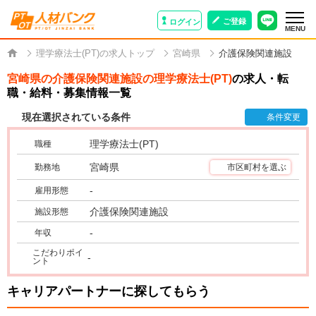
ご登録
ログイン
MENU
理学療法士(PT)の求人トップ
宮崎県
介護保険関連施設
宮崎県の介護保険関連施設の理学療法士(PT)
の求人・転
職・給料・募集情報一覧
現在選択されている条件
条件変更
理学療法士(PT)
職種
宮崎県
勤務地
市区町村を選ぶ
-
雇用形態
介護保険関連施設
施設形態
-
年収
こだわりポイ
-
ント
キャリアパートナーに探してもらう