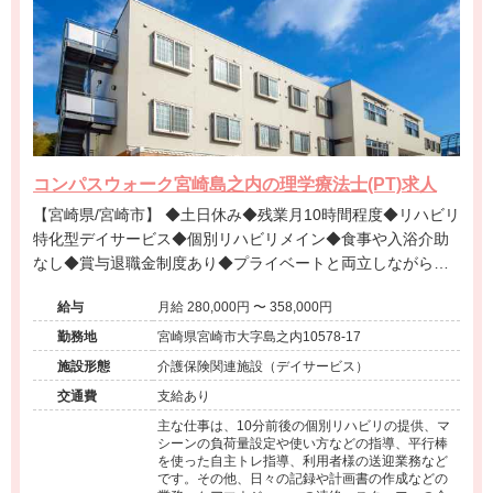
コンパスウォーク宮崎島之内の理学療法士(PT)求人
【宮崎県/宮崎市】 ◆土日休み◆残業月10時間程度◆リハビリ
特化型デイサービス◆個別リハビリメイン◆食事や入浴介助
なし◆賞与退職金制度あり◆プライベートと両立しながら専
門性を発揮できる環境です。
給与
月給 280,000円 〜 358,000円
勤務地
宮崎県宮崎市大字島之内10578-17
施設形態
介護保険関連施設（デイサービス）
交通費
支給あり
主な仕事は、10分前後の個別リハビリの提供、マ
シーンの負荷量設定や使い方などの指導、平行棒
を使った自主トレ指導、利用者様の送迎業務など
です。その他、日々の記録や計画書の作成などの