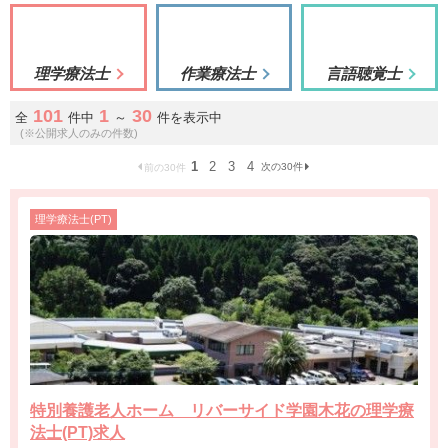
理学療法士
作業療法士
言語聴覚士
101
1
30
全
件中
～
件を表示中
(※公開求人のみの件数)
1
2
3
4
次の30件
前の30件
理学療法士(PT)
特別養護老人ホーム リバーサイド学園木花の理学療
法士(PT)求人