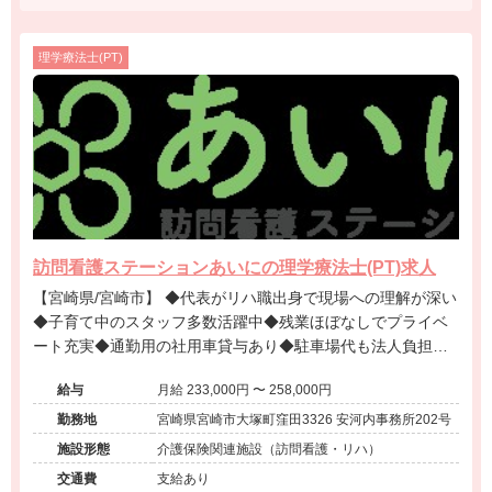
理学療法士(PT)
訪問看護ステーションあいにの理学療法士(PT)求人
【宮崎県/宮崎市】 ◆代表がリハ職出身で現場への理解が深い
◆子育て中のスタッフ多数活躍中◆残業ほぼなしでプライベ
ート充実◆通勤用の社用車貸与あり◆駐車場代も法人負担◆
未経験から幅広いスキルが身につく環境です。
給与
月給 233,000円 〜 258,000円
勤務地
宮崎県宮崎市大塚町窪田3326 安河内事務所202号
施設形態
介護保険関連施設（訪問看護・リハ）
交通費
支給あり