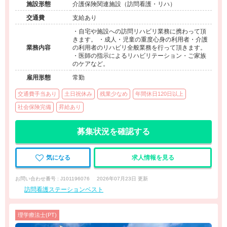
施設形態
介護保険関連施設（訪問看護・リハ）
交通費
支給あり
・自宅や施設への訪問リハビリ業務に携わって頂
きます。 ・成人・児童の重度心身の利用者・介護
業務内容
の利用者のリハビリ全般業務を行って頂きます。
・医師の指示によるリハビリテーション・ご家族
のケアなど。
雇用形態
常勤
交通費手当あり
土日祝休み
残業少なめ
年間休日120日以上
社会保険完備
昇給あり
募集状況を確認する
気になる
求人情報を見る
お問い合わせ番号 : J101196076
2026年07月23日 更新
訪問看護ステーションベスト
理学療法士(PT)