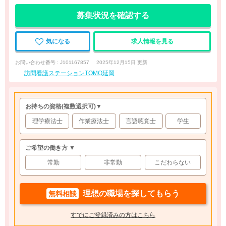
募集状況を確認する
気になる
求人情報を見る
お問い合わせ番号 : J101167857
2025年12月15日 更新
訪問看護ステーションTOMO延岡
お持ちの資格
(複数選択可)
▼
理学療法士
作業療法士
言語聴覚士
学生
ご希望の働き方 ▼
常勤
非常勤
こだわらない
理想の職場を探してもらう
無料相談
すでにご登録済みの方はこちら