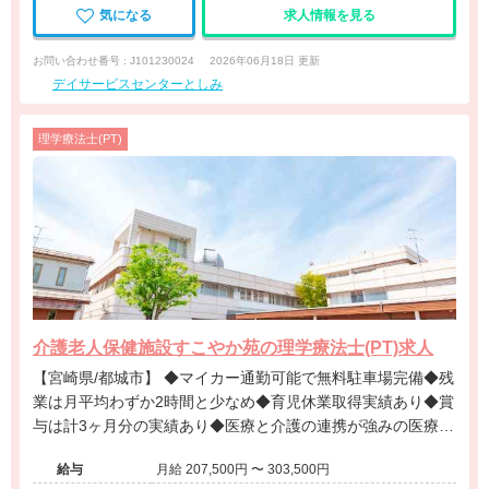
気になる
求人情報を見る
お問い合わせ番号 : J101230024
2026年06月18日 更新
デイサービスセンターとしみ
理学療法士(PT)
介護老人保健施設すこやか苑の理学療法士(PT)求人
【宮崎県/都城市】 ◆マイカー通勤可能で無料駐車場完備◆残
業は月平均わずか2時間と少なめ◆育児休業取得実績あり◆賞
与は計3ヶ月分の実績あり◆医療と介護の連携が強みの医療法
人が運営する介護老人保健施設です。
給与
月給 207,500円 〜 303,500円