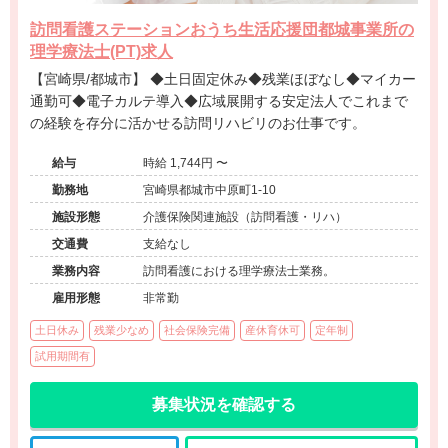
訪問看護ステーションおうち生活応援団都城事業所の
理学療法士(PT)求人
【宮崎県/都城市】 ◆土日固定休み◆残業ほぼなし◆マイカー
通勤可◆電子カルテ導入◆広域展開する安定法人でこれまで
の経験を存分に活かせる訪問リハビリのお仕事です。
給与
時給 1,744円 〜
勤務地
宮崎県都城市中原町1-10
施設形態
介護保険関連施設（訪問看護・リハ）
交通費
支給なし
業務内容
訪問看護における理学療法士業務。
雇用形態
非常勤
土日休み
残業少なめ
社会保険完備
産休育休可
定年制
試用期間有
募集状況を確認する