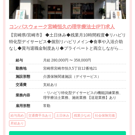
コンパスウォーク宮崎恒久の理学療法士(PT)求人
【宮崎県/宮崎市】 ◆土日休み◆残業月10時間程度◆リハビリ
特化型デイサービス◆個別リハビリメイン◆食事や入浴介助
なし◆賞与退職金制度あり◆プライベートと両立しながら専
門性を発揮できる環境です。
給与
月給 280,000円 〜 358,000円
勤務地
宮崎県宮崎市恒久5丁目12番地21
施設形態
介護保険関連施設（デイサービス）
交通費
支給あり
・リハビリ特化型デイサービスの機能訓練業務、
業務内容
理学療法士業務、施術業務 【送迎業務】あり
雇用形態
常勤
給与高め
交通費手当あり
土日休み
残業少なめ
社会保険完備
昇給あり