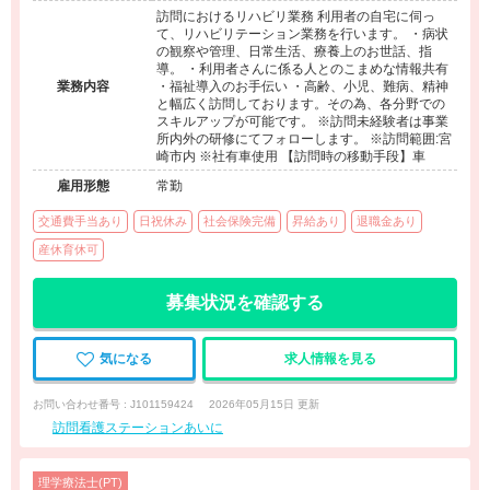
訪問におけるリハビリ業務 利用者の自宅に伺っ
て、リハビリテーション業務を行います。 ・病状
の観察や管理、日常生活、療養上のお世話、指
導。 ・利用者さんに係る人とのこまめな情報共有
業務内容
・福祉導入のお手伝い ・高齢、小児、難病、精神
と幅広く訪問しております。その為、各分野での
スキルアップが可能です。 ※訪問未経験者は事業
所内外の研修にてフォローします。 ※訪問範囲:宮
崎市内 ※社有車使用 【訪問時の移動手段】車
雇用形態
常勤
交通費手当あり
日祝休み
社会保険完備
昇給あり
退職金あり
産休育休可
募集状況を確認する
気になる
求人情報を見る
お問い合わせ番号 : J101159424
2026年05月15日 更新
訪問看護ステーションあいに
理学療法士(PT)