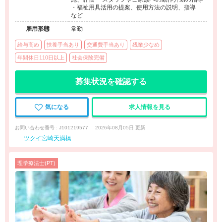
・福祉用具活用の提案、使用方法の説明、指導
など
雇用形態
常勤
給与高め
扶養手当あり
交通費手当あり
残業少なめ
年間休日110日以上
社会保険完備
募集状況を確認する
気になる
求人情報を見る
お問い合わせ番号 : J101219577
2026年08月05日 更新
ツクイ宮崎天満橋
理学療法士(PT)