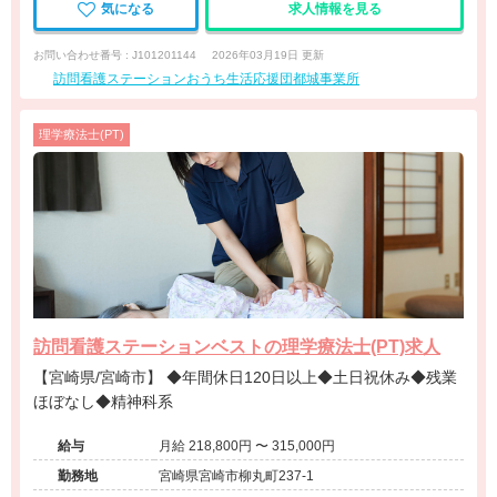
気になる
求人情報を見る
お問い合わせ番号 : J101201144
2026年03月19日 更新
訪問看護ステーションおうち生活応援団都城事業所
理学療法士(PT)
訪問看護ステーションベストの理学療法士(PT)求人
【宮崎県/宮崎市】 ◆年間休日120日以上◆土日祝休み◆残業
ほぼなし◆精神科系
給与
月給 218,800円 〜 315,000円
勤務地
宮崎県宮崎市柳丸町237-1