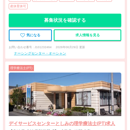
産休育休可
募集状況を確認する
気になる
求人情報を見る
お問い合わせ番号 : J101232464
2026年06月29日 更新
ナーシングセンター・オーシャン
理学療法士(PT)
デイサービスセンターとしみの理学療法士(PT)求人