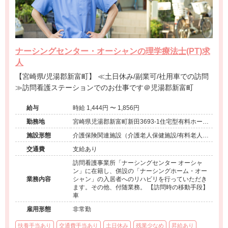
ナーシングセンター・オーシャンの理学療法士(PT)求
人
【宮崎県/児湯郡新富町】 ≪土日休み/副業可/社用車での訪問
≫訪問看護ステーションでのお仕事です＠児湯郡新富町
給与
時給 1,444円 〜 1,856円
勤務地
宮崎県児湯郡新富町新田3693-1住宅型有料ホーム
ナーシングホーム・オーシャン併設
施設形態
介護保険関連施設（介護老人保健施設/有料老人ホ
ーム）
交通費
支給あり
訪問看護事業所「ナーシングセンター オーシャ
ン」に在籍し、併設の「ナーシングホーム・オー
業務内容
シャン」の入居者へのリハビリを行っていただき
ます。その他、付随業務。 【訪問時の移動手段】
車
雇用形態
非常勤
扶養手当あり
交通費手当あり
土日休み
残業少なめ
昇給あり