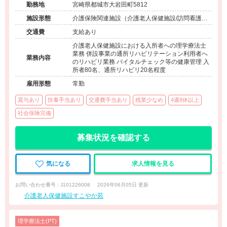
勤務地
宮崎県都城市大岩田町5812
施設形態
介護保険関連施設（介護老人保健施設/訪問看護・
リハ）
交通費
支給あり
介護老人保健施設における入所者への理学療法士
業務 併設事業の通所リハビリテーション利用者へ
業務内容
のリハビリ業務 バイタルチェック等の健康管理 入
所者80名、通所リハビリ20名程度
雇用形態
常勤
賞与あり
扶養手当あり
交通費手当あり
残業少なめ
4週8休以上
社会保険完備
募集状況を確認する
気になる
求人情報を見る
お問い合わせ番号 : J101226008
2026年06月05日 更新
介護老人保健施設すこやか苑
理学療法士(PT)