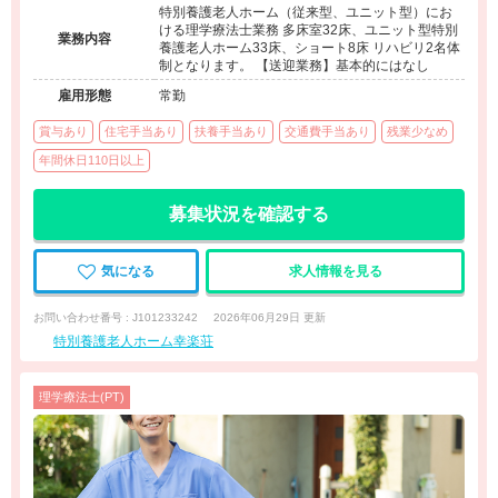
特別養護老人ホーム（従来型、ユニット型）にお
ける理学療法士業務 多床室32床、ユニット型特別
業務内容
養護老人ホーム33床、ショート8床 リハビリ2名体
制となります。 【送迎業務】基本的にはなし
雇用形態
常勤
賞与あり
住宅手当あり
扶養手当あり
交通費手当あり
残業少なめ
年間休日110日以上
募集状況を確認する
気になる
求人情報を見る
お問い合わせ番号 : J101233242
2026年06月29日 更新
特別養護老人ホーム幸楽荘
理学療法士(PT)