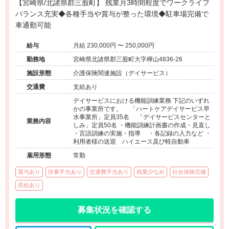
【宮崎県/北諸県郡三股町】 残業月3時間程度でワークライフ
バランス充実◆各種手当や賞与が整った環境◆駐車場完備で
車通勤可能
給与
月給 230,000円 〜 250,000円
勤務地
宮崎県北諸県郡三股町大字樺山4836-26
施設形態
介護保険関連施設（デイサービス）
交通費
支給あり
デイサービスにおける機能訓練業務 下記のいずれ
かの事業所です。 「ハートケアデイサービス早
水事業所」定員35名 「デイサービスセンターと
業務内容
しみ」定員50名 ・機能訓練計画書の作成・見直し
・言語訓練の実施・指導 ・各記録の入力など ・
利用者様の送迎 ハイエース及び軽自動車
雇用形態
常勤
賞与あり
扶養手当あり
交通費手当あり
残業少なめ
社会保険完備
昇給あり
募集状況を確認する