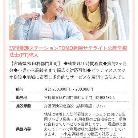
訪問看護ステーションTOMO延岡サテライトの理学療
法士(PT)求人
【宮崎県/東臼杵郡門川町】 ◆残業月10時間程度◆賞与2ヶ月
分◆小児から高齢者まで幅広く対応可能◆ピラティススタジ
オ併設◆地域に密着し多角的なサービスを展開する法人で
す。
給与
月給 250,000円 〜 280,000円
勤務地
宮崎県東臼杵郡門川町大字門川尾末8481-1
施設形態
介護保険関連施設（訪問看護・リハ）
地域に密着した訪問看護ステーションにおける訪
問リハビリ業務 ・利用者様のご自宅等にて、環境
に合わせてリハビリを提供します。 ・看護師と協
業務内容
力してチームで利用者様の生活をサポートしてい
きます。 ・小児-高齢者まで幅広く対応しま