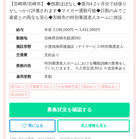
【宮崎県/宮崎市】 ◆残業ほぼなし◆賞与4.2ヶ月分で頑張り
がしっかり評価されます◆マイカー通勤可能◆日勤のみでご
家庭との両立も安心◆宮崎市の特別養護老人ホームに併設さ
れたデイサービスでのお仕事です。
給与
年収 3,198,000円 〜 3,441,000円
勤務地
宮崎県宮崎市鏡洲560
施設形態
介護保険関連施設（デイサービス/特別養護老人ホ
ーム）
交通費
支給あり
特別養護老人ホームにおける機能訓練の業務をし
業務内容
ていただきます。 ※入所定員:60人 ※送迎車あり
雇用形態
常勤
賞与あり
交通費手当あり
社会保険完備
昇給あり
退職金あり
産休育休可
募集状況を確認する
気になる
求人情報を見る
お問い合わせ番号 : J101236845
2026年07月07日 更新