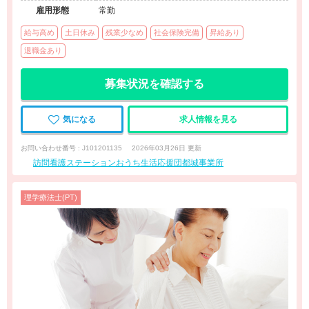
雇用形態
常勤
給与高め
土日休み
残業少なめ
社会保険完備
昇給あり
退職金あり
募集状況を確認する
気になる
求人情報を見る
お問い合わせ番号 : J101201135
2026年03月26日 更新
訪問看護ステーションおうち生活応援団都城事業所
理学療法士(PT)