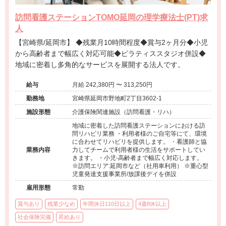
訪問看護ステーションTOMO延岡の理学療法士(PT)求
人
【宮崎県/延岡市】 ◆残業月10時間程度◆賞与2ヶ月分◆小児
から高齢者まで幅広く対応可能◆ピラティススタジオ併設◆
地域に密着し多角的なサービスを展開する法人です。
給与
月給 242,380円 〜 313,250円
勤務地
宮崎県延岡市野地町2丁目3602-1
施設形態
介護保険関連施設（訪問看護・リハ）
地域に密着した訪問看護ステーションにおける訪
問リハビリ業務 ・利用者様のご自宅等にて、環境
に合わせてリハビリを提供します。 ・看護師と協
業務内容
力してチームで利用者様の生活をサポートしてい
きます。 ・小児-高齢者まで幅広く対応します。
※訪問エリア:延岡市など（社用車利用） ※重心型
児童発達支援事業所/放課後デイを併設
雇用形態
常勤
賞与あり
残業少なめ
年間休日110日以上
4週8休以上
社会保険完備
昇給あり