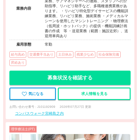
業務、ケアマネジャーへの連絡、スタッフへの介
助指導、リハビリ助手など、多職種連携業務があ
業務内容
ります。 ・リハビリ特化型デイサービスの機能訓
練業務、リハビリ業務、施術業務 ・メディカルマ
シーンを使用したマシントレーニング ・物理療法
（低周波・ホットパック）の提供・機能訓練計画
書の作成 等 ・送迎業務（範囲：施設近郊）、送
迎用車両あり
雇用形態
常勤
給与高め
交通費手当あり
土日休み
残業少なめ
社会保険完備
昇給あり
募集状況を確認する
気になる
求人情報を見る
お問い合わせ番号 : J101192909
2026年07月27日 更新
コンパスウォーク宮崎島之内
理学療法士(PT)