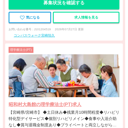
募集状況を確認する
気になる
求人情報を見る
お問い合わせ番号 : J101204519
2026年07月27日 更新
コンパスウォーク宮崎恒久
理学療法士(PT)
昭和村大島館の理学療法士(PT)求人
【宮崎県/宮崎市】 ◆土日休み◆残業月10時間程度◆リハビリ
特化型デイサービス◆個別リハビリメイン◆食事や入浴介助
なし◆賞与退職金制度あり◆プライベートと両立しながら専