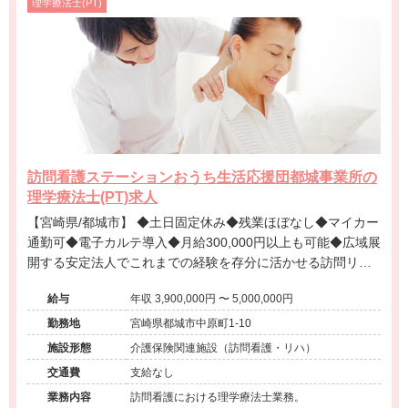
理学療法士(PT)
訪問看護ステーションおうち生活応援団都城事業所の
理学療法士(PT)求人
【宮崎県/都城市】 ◆土日固定休み◆残業ほぼなし◆マイカー
通勤可◆電子カルテ導入◆月給300,000円以上も可能◆広域展
開する安定法人でこれまでの経験を存分に活かせる訪問リハ
ビリのお仕事です。
給与
年収 3,900,000円 〜 5,000,000円
勤務地
宮崎県都城市中原町1-10
施設形態
介護保険関連施設（訪問看護・リハ）
交通費
支給なし
業務内容
訪問看護における理学療法士業務。