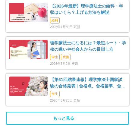
【2026年最新】理学療法士の給料・年
収はいくら？上げる方法も解説
給料
2026年7月30日 更新
理学療法士になるには？最短ルート・学
校の違いや社会人からの目指し方
学生
就職
2026年7月2日 更新
【第61回結果速報】理学療法士国家試
験の合格発表 | 合格点、合格基準、合格
率（2026年）
学生
2026年3月23日 更新
もっと見る