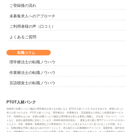
ご登録後の流れ
未募集求人へのアプローチ
ご利用者様の声（口コミ）
よくあるご質問
転職コラム
理学療法士の転職ノウハウ
作業療法士の転職ノウハウ
言語聴覚士の転職ノウハウ
PTOT人材バンク
宮崎県で自費リハビリ施設の理学療法士求人をお探しなら【PTOT人材バンク】がおすすめです。希望に合った
求人が見つかります。PTOT人材バンクは、理学療法士・作業療法士・言語聴覚士に特化した転職支援サービス
です。宮崎県をはじめ、全国の自費リハビリ施設な理学療法士求人を豊富に掲載し、正社員・アルバイト・パー
トなど、多様な雇用形態に対応しています（2026年08月09日現在）。 豊富な求人数と専門アドバイザーのサポー
トにより、年収・勤務地・勤務形態などの希望条件にマッチした求人をスムーズに見つけることが可能。さら
に、転職活動を円滑に進めるためのサポートとして、求人紹介から応募書類のアドバイス、面接対策、条件交渉
まで、経験豊富なキャリアアドバイザーが手厚く支援します。 掲載されている求人は、すべて事業所から提供さ