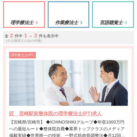
理学療法士
作業療法士
言語聴覚士
2
1
2
全
件中
～
件を表示中
(※公開求人のみの件数)
理学療法士(PT)
匠 宮崎駅前整体院の理学療法士(PT)求人
【宮崎県/宮崎市】 ◆ICHINOSHIKIグループ◆年収1000万円
への最短ルート◆整体院自費◆業界トップクラスのメディア
掲載実績◆世界唯一の技術、一野式筋肉骨調整法◆月12回の