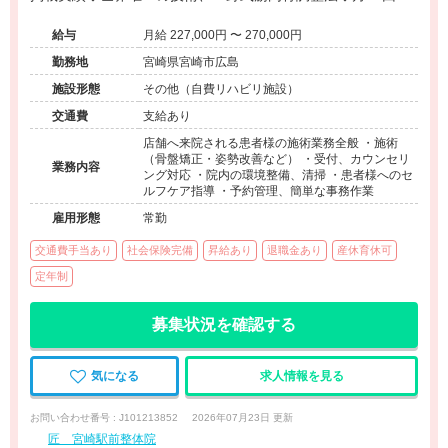
充実した研修制度◆営業時間内の研修で安心◆インセンティ
給与
月給 227,000円 〜 270,000円
ブ制度あり◆独立開業支援あり◆海外展開も視野に入れた成
長企業でプロフェッショナルを目指せる環境です。
勤務地
宮崎県宮崎市広島
施設形態
その他（自費リハビリ施設）
交通費
支給あり
店舗へ来院される患者様の施術業務全般 ・施術
（骨盤矯正・姿勢改善など） ・受付、カウンセリ
業務内容
ング対応 ・院内の環境整備、清掃 ・患者様へのセ
ルフケア指導 ・予約管理、簡単な事務作業
雇用形態
常勤
交通費手当あり
社会保険完備
昇給あり
退職金あり
産休育休可
定年制
募集状況を確認する
気になる
求人情報を見る
お問い合わせ番号 : J101213852
2026年07月23日 更新
匠 宮崎駅前整体院