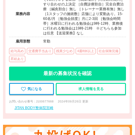
すり合わせの上決定 ［自費診療割合］完全自費治
療 ［鍼灸割合］無し ［トレーナー業務有無］無し
業務内容
［1スタッフの施術数］店舗により変動あり。15-
60名/月 ［勉強会頻度］月に2-3回 ［勉強会時間
帯］水曜日に行われる勉強会は9時-12時、業務後
に行われる勉強会は19時-21時 ※どちらも参加
は任意 【送迎業務】なし
雇用形態
常勤
給与高め
交通費手当あり
残業少なめ
4週8休以上
社会保険完備
昇給あり
最新の募集状況を確認
気になる
求人情報を見る
お問い合わせ番号 : J100677668
2024年09月26日 更新
JITAN BODY整体院宮崎