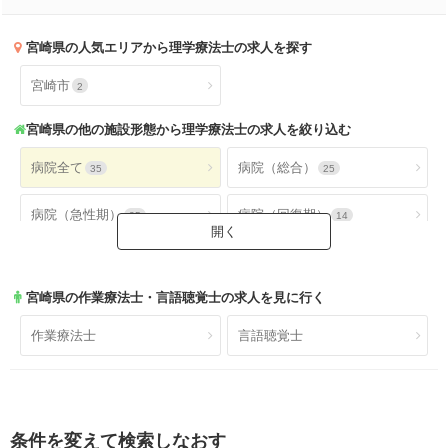
宮崎県
の人気エリアから理学療法士の求人を探す
宮崎市
2
宮崎県
の他の施設形態から理学療法士の求人を絞り込む
病院全て
病院（総合）
35
25
病院（急性期）
病院（回復期）
25
14
病院（療養型）
病院（ケアミックス）
24
20
宮崎県
の作業療法士・言語聴覚士の求人を見に行く
病院（外来）
病院（精神科）
27
1
作業療法士
言語聴覚士
病院(地域包括ケア)
クリニック全て
4
15
クリニック（外来）
クリニック（病棟）
15
8
条件を変えて検索しなおす