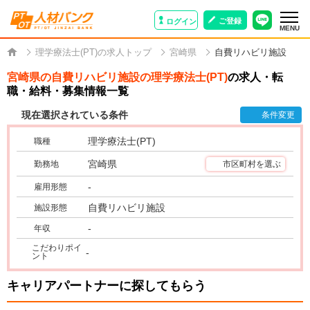
ご登録
ログイン
MENU
理学療法士(PT)の求人トップ
宮崎県
自費リハビリ施設
宮崎県の自費リハビリ施設の理学療法士(PT)
の求人・転
職・給料・募集情報一覧
現在選択されている条件
条件変更
理学療法士(PT)
職種
宮崎県
勤務地
市区町村を選ぶ
-
雇用形態
自費リハビリ施設
施設形態
-
年収
こだわりポイ
-
ント
キャリアパートナーに探してもらう