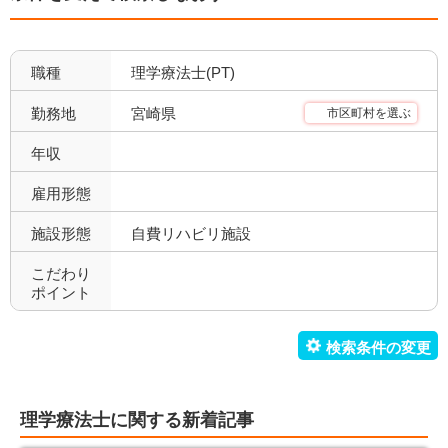
クリニック(精神科)
介護保険関連施設
0
101
デイケア(精神科)
デイケア
0
18
職種
理学療法士(PT)
デイサービス
訪問看護・リハ
41
36
宮崎県
勤務地
市区町村を選ぶ
介護老人保健施設
特別養護老人ホーム
24
5
年収
サービス付き高齢者向け住
雇用形態
有料老人ホーム
0
10
宅
施設形態
自費リハビリ施設
ショートステイ
小規模多機能
2
0
こだわり
ポイント
小児療育
小児施設
31
25
児童発達支援
放課後等デイサービス
10
30
障害者施設
自費リハビリ施設
1
2
理学療法士に関する新着記事