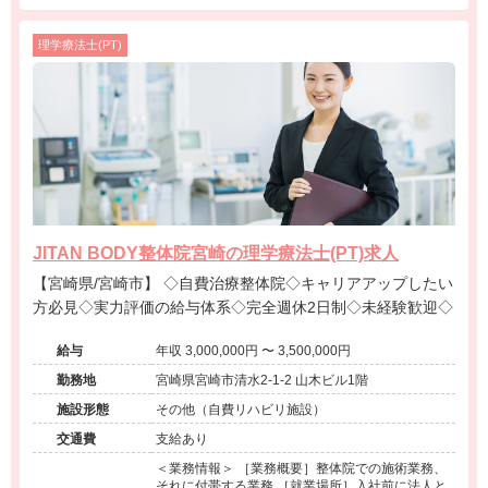
理学療法士(PT)
JITAN BODY整体院宮崎の理学療法士(PT)求人
【宮崎県/宮崎市】 ◇自費治療整体院◇キャリアアップしたい
方必見◇実力評価の給与体系◇完全週休2日制◇未経験歓迎◇
給与
年収 3,000,000円 〜 3,500,000円
勤務地
宮崎県宮崎市清水2-1-2 山木ビル1階
施設形態
その他（自費リハビリ施設）
交通費
支給あり
＜業務情報＞ ［業務概要］整体院での施術業務、
それに付帯する業務 ［就業場所］入社前に法人と