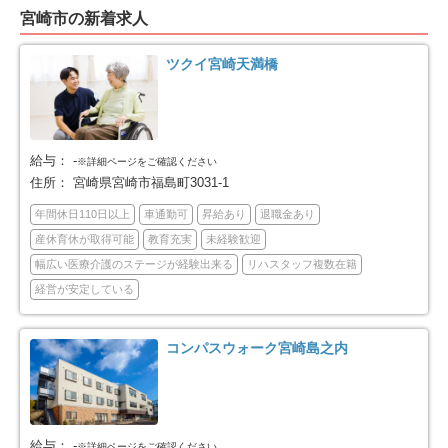
東臼杵郡門川町
2
宮崎市の新着求人
ツクイ宮崎天満橋
給与：
-
※詳細ページをご確認ください
住所：
宮崎県宮崎市福島町3031-1
年間休日110日以上
車通勤可
昇給あり
退職金あり
産休育休が取得可能
教育充実
未経験歓迎
幅広い医療介護のステージが経験出来る
リハスタッフ複数在籍
経営が安定している
コンパスウォーク宮崎島之内
給与：
-
※詳細ページをご確認ください