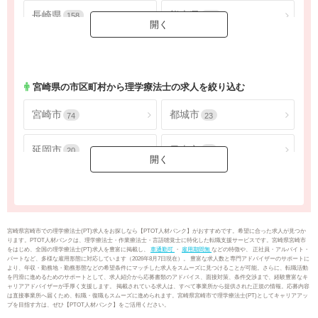
長崎県
熊本県
158
549
大分県
宮崎県
200
174
鹿児島県
沖縄県
313
258
宮崎県
の市区町村から理学療法士の求人を絞り込む
宮崎市
都城市
74
23
延岡市
日南市
20
16
小林市
日向市
18
6
串間市
西都市
1
5
宮崎県宮崎市での理学療法士(PT)求人をお探しなら【PTOT人材バンク】がおすすめです。希望に合った求人が見つか
ります。PTOT人材バンクは、理学療法士・作業療法士・言語聴覚士に特化した転職支援サービスです。宮崎県宮崎市
をはじめ、全国の理学療法士(PT)求人を豊富に掲載し、
車通勤可
・
雇用期間無
などの特徴や、 正社員・アルバイト・
えびの市
北諸県郡三股町
1
4
パートなど、多様な雇用形態に対応しています（2026年8月7日現在）。 豊富な求人数と専門アドバイザーのサポートに
より、年収・勤務地・勤務形態などの希望条件にマッチした求人をスムーズに見つけることが可能。さらに、転職活動
を円滑に進めるためのサポートとして、求人紹介から応募書類のアドバイス、面接対策、条件交渉まで、経験豊富なキ
ャリアアドバイザーが手厚く支援します。 掲載されている求人は、すべて事業所から提供された正規の情報。応募内容
西諸県郡高原町
児湯郡新富町
1
3
は直接事業所へ届くため、転職・復職もスムーズに進められます。宮崎県宮崎市で理学療法士(PT)としてキャリアアッ
プを目指す方は、ぜひ【PTOT人材バンク】をご活用ください。