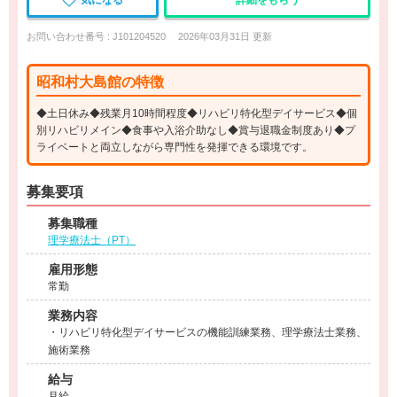
気になる
詳細をもらう
お問い合わせ番号 : J101204520
2026年03月31日 更新
昭和村大島館の特徴
◆土日休み◆残業月10時間程度◆リハビリ特化型デイサービス◆個
別リハビリメイン◆食事や入浴介助なし◆賞与退職金制度あり◆プ
ライベートと両立しながら専門性を発揮できる環境です。
募集要項
募集職種
理学療法士（PT）
雇用形態
常勤
業務内容
・リハビリ特化型デイサービスの機能訓練業務、理学療法士業務、
施術業務
給与
月給