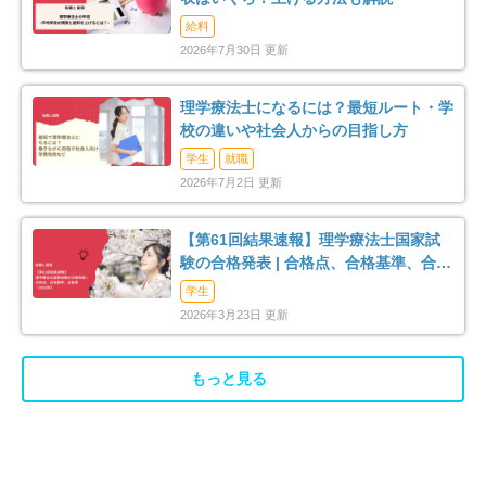
給料
2026年7月30日 更新
理学療法士になるには？最短ルート・学
校の違いや社会人からの目指し方
学生
就職
2026年7月2日 更新
【第61回結果速報】理学療法士国家試
験の合格発表 | 合格点、合格基準、合格
率（2026年）
学生
2026年3月23日 更新
もっと見る