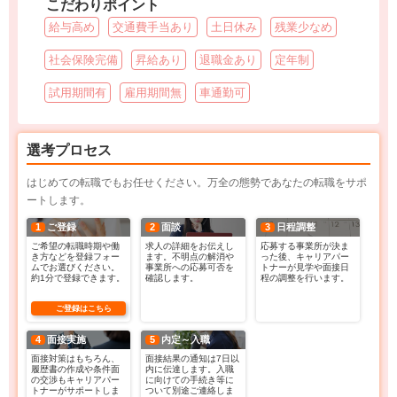
こだわりポイント
給与高め
交通費手当あり
土日休み
残業少なめ
社会保険完備
昇給あり
退職金あり
定年制
試用期間有
雇用期間無
車通勤可
選考プロセス
はじめての転職でもお任せください。万全の態勢であなたの転職をサポ
ートします。
1
ご登録
2
面談
3
日程調整
ご希望の転職時期や働
求人の詳細をお伝えし
応募する事業所が決ま
き方などを登録フォー
ます。不明点の解消や
った後、キャリアパー
ムでお選びください。
事業所への応募可否を
トナーが見学や面接日
約1分で登録できます。
確認します。
程の調整を行います。
ご登録はこちら
4
面接実施
5
内定～入職
面接対策はもちろん、
面接結果の通知は7日以
履歴書の作成や条件面
内に伝達します。入職
の交渉もキャリアパー
に向けての手続き等に
トナーがサポートしま
ついて別途ご連絡しま