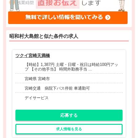
昭和村大島館と
似た条件
の求人
ツクイ宮崎天満橋
コ
【時給】1,387円 土曜・日曜・祝日は時給100円アッ
プ 【その他手当】 時間外勤務手当 ...
宮崎県 宮崎市
宮崎交通 病院下バス停前 車通勤可
デイサービス
応募する
求人情報を見る