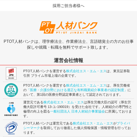
採用ご担当者様へ
PTOT人材バンクは、理学療法士、作業療法士、言語聴覚士の方のお仕事
探しや就職・転職を無料でサポート致します。
運営会社情報
PTOT人材バンクを運営する
株式会社エス・エム・エス
は、東京証券取
引所 プライム市場上場の企業です。
PTOT人材バンクを運営する
株式会社エス・エム・エス
は、厚生労働省
の
「医療・介護分野における適正な有料職業紹介事業者の認定制度」
に
おいて、第1回の医療分野認定事業者として認定されております。
運営元である
株式会社エス・エム・エス
は厚生労働大臣の認可（厚生労
働大臣許可番号 13-ユ-190019）を受けた会社です。人材紹介の専門性と
倫理の向上を図る
一般社団法人 日本人材紹介事業協会
に所属しておりま
す。
PTOT人材バンクは運営元である
株式会社エス・エム・エス
が
プライバ
シーマーク
を取得しており徹底した個人情報保護・情報管理を行ってお
ります。