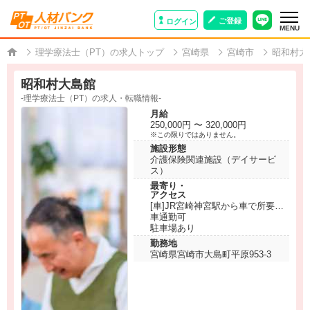
ご登録
ログイン
MENU
理学療法士（PT）の求人トップ
宮崎県
宮崎市
昭和村大
昭和村大島館
-理学療法士（PT）の求人・転職情報-
月給
250,000円 〜 320,000円
※この限りではありません。
施設形態
介護保険関連施設（デイサービ
ス）
最寄り・
アクセス
[車]JR宮崎神宮駅から車で所要時
間8分
車通勤可
駐車場あり
勤務地
宮崎県宮崎市大島町平原953-3