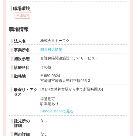
職場環境
車通勤可
職場情報
株式会社トーフク
法人名
昭和村大島館
事業所名
介護保険関連施設（デイサービス）
施設形態
その他
診療科目
〒880-0824
勤務地
宮崎県宮崎市大島町平原953-3
[車]JR宮崎神宮駅から車で所要時間8分
最寄り・アク
セス
車通勤可
駐車場あり
Google Mapsで見る
なし
託児所の
詳細
なし
寮の詳細