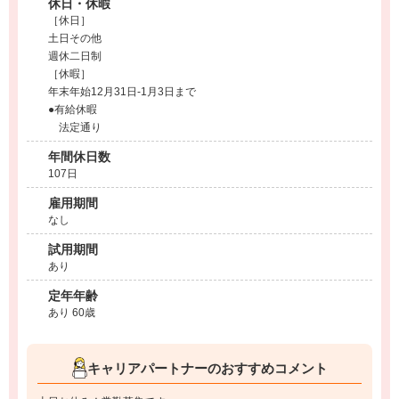
休日・休暇
［休日］
土日その他
週休二日制
［休暇］
年末年始12月31日-1月3日まで
●有給休暇
法定通り
年間休日数
107日
雇用期間
なし
試用期間
あり
定年年齢
あり 60歳
キャリアパートナーのおすすめコメント