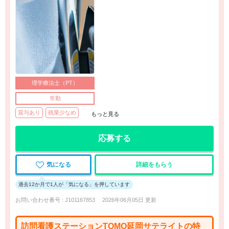
理学療法士（PT）
常勤
賞与あり
残業少なめ
もっと見る
応募する
気になる
詳細をもらう
過去12か月で1人が「気になる」を押しています
お問い合わせ番号 : J101167853
2026年06月05日 更新
訪問看護ステーションTOMO延岡サテライトの特