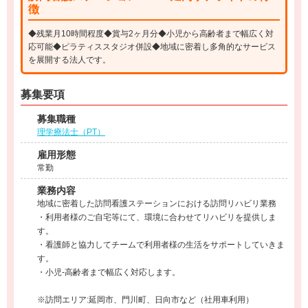
徴
◆残業月10時間程度◆賞与2ヶ月分◆小児から高齢者まで幅広く対
応可能◆ピラティススタジオ併設◆地域に密着し多角的なサービス
を展開する法人です。
募集要項
募集職種
理学療法士（PT）
雇用形態
常勤
業務内容
地域に密着した訪問看護ステーションにおける訪問リハビリ業務
・利用者様のご自宅等にて、環境に合わせてリハビリを提供しま
す。
・看護師と協力してチームで利用者様の生活をサポートしていきま
す。
・小児-高齢者まで幅広く対応します。
※訪問エリア:延岡市、門川町、日向市など（社用車利用）