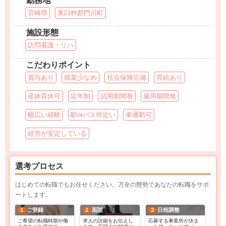
勤務地
宮崎県
東臼杵郡門川町
施設形態
訪問看護・リハ
こだわりポイント
賞与あり
残業少なめ
社会保険完備
昇給あり
産休育休可
定年制
試用期間有
雇用期間無
幅広い経験
駅orバス停近い
車通勤可
経営が安定している
選考プロセス
はじめての転職でもお任せください。万全の態勢であなたの転職をサポ
ートします。
1
ご登録
2
面談
3
日程調整
ご希望の転職時期や働
求人の詳細をお伝えし
応募する事業所が決ま