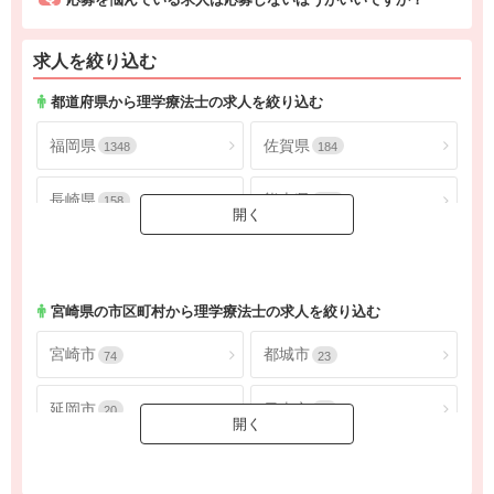
求人を絞り込む
都道府県から理学療法士の求人を絞り込む
福岡県
佐賀県
1348
184
長崎県
熊本県
158
549
大分県
宮崎県
200
174
鹿児島県
沖縄県
313
258
宮崎県
の市区町村から理学療法士の求人を絞り込む
宮崎市
都城市
74
23
延岡市
日南市
20
16
小林市
日向市
18
6