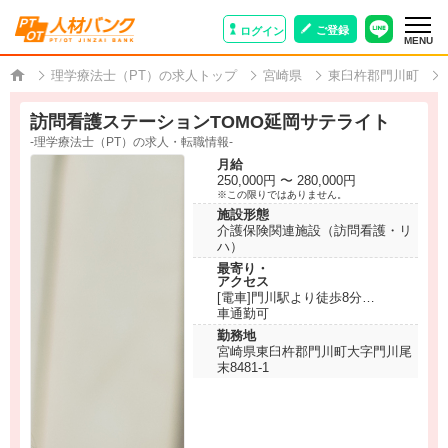
ご登録
ログイン
MENU
理学療法士（PT）の求人トップ
宮崎県
東臼杵郡門川町
訪問看護ステーションTOMO延岡サテライト
-理学療法士（PT）の求人・転職情報-
月給
250,000円 〜 280,000円
※この限りではありません。
施設形態
介護保険関連施設（訪問看護・リ
ハ）
最寄り・
アクセス
[電車]門川駅より徒歩8分
車通勤可
勤務地
宮崎県東臼杵郡門川町大字門川尾
末8481-1