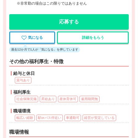
※非常勤の場合はこの限りではありません
応募する
気になる
詳細をもらう
過去12か月で1人が「気になる」を押しています
その他の福利厚生・特徴
給与と休日
賞与あり
福利厚生
社会保険完備
昇給あり
産休育休可
雇用期間無
職場環境
幅広い経験
駅orバス停近い
車通勤可
経営が安定している
職場情報