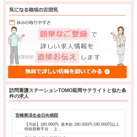
訪問看護ステーションTOMO延岡サテライトと
似た条
件
の求人
宮崎県済生会日向病院
ツ
【月給】180,000円- 基本給 180,000円-190,000円以上
特殊勤務手当 上...