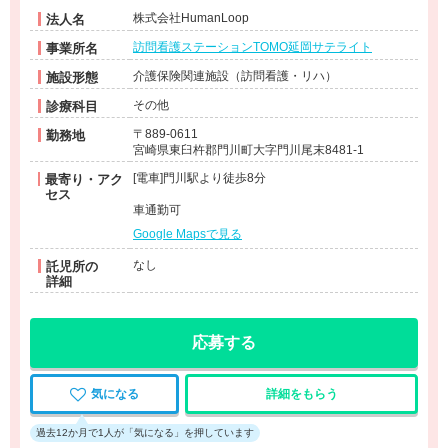
株式会社HumanLoop
法人名
訪問看護ステーションTOMO延岡サテライト
事業所名
介護保険関連施設（訪問看護・リハ）
施設形態
その他
診療科目
〒889-0611
勤務地
宮崎県東臼杵郡門川町大字門川尾末8481-1
[電車]門川駅より徒歩8分
最寄り・アク
セス
車通勤可
Google Mapsで見る
なし
託児所の
詳細
応募する
気になる
詳細をもらう
過去12か月で1人が「気になる」を押しています