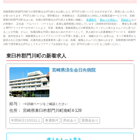
串間市
西都市
1
5
宮崎県東臼杵郡門川町での理学療法士(PT)求人をお探しなら【PTOT人材バンク】がおすすめです。希望に合った求人
が見つかります。PTOT人材バンクは、理学療法士・作業療法士・言語聴覚士に特化した転職支援サービスです。宮崎
県東臼杵郡門川町をはじめ、全国の理学療法士(PT)求人を豊富に掲載し、
車通勤可
・
駅orバス停近い
・
昇給あり
など
えびの市
北諸県郡三股町
1
4
の特徴や、 正社員・アルバイト・パートなど、多様な雇用形態に対応しています（2026年8月8日現在）。 豊富な求人数
と専門アドバイザーのサポートにより、年収・勤務地・勤務形態などの希望条件にマッチした求人をスムーズに見つけ
ることが可能。さらに、転職活動を円滑に進めるためのサポートとして、求人紹介から応募書類のアドバイス、面接対
策、条件交渉まで、経験豊富なキャリアアドバイザーが手厚く支援します。 掲載されている求人は、すべて事業所から
西諸県郡高原町
児湯郡新富町
1
3
提供された正規の情報。応募内容は直接事業所へ届くため、転職・復職もスムーズに進められます。宮崎県東臼杵郡門
川町で理学療法士(PT)としてキャリアアップを目指す方は、ぜひ【PTOT人材バンク】をご活用ください。
東臼杵郡門川町
2
東臼杵郡門川町の新着求人
宮崎県済生会日向病院
給与：
-
※詳細ページをご確認ください
住所：
宮崎県東臼杵郡門川町南町4-128
年間休日110日以上
車通勤可
昇給あり
退職金あり
求人をもっと見る