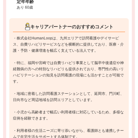
定年年齢
あり 60歳
キャリアパートナーのおすすめコメント
・株式会社HumanLoopは、九州エリアで訪問看護やデイサービ
ス、自費リハビリサービスなどを横断的に提供しており、医療・介
護・予防・健康増進を幅広く支えている法人です。
・特に、福岡や宮崎では自費リハビリ事業として脳卒中後遺症や神
経難病の方への特別なリハビリも提供されており、専門性の高いリ
ハビリテーションの知見を訪問看護の現場にも活かすことが可能で
す。
・地域に密着した訪問看護ステーションとして、延岡市、門川町、
日向市など周辺地域を訪問エリアとしています。
・小児から高齢者まで幅広い利用者様に対応しているため、多様な
症例を経験できます。
・利用者様の生活ニーズに寄り添いながら、看護師とも連携しチー
ムで在宅生活をサポートする体制です。