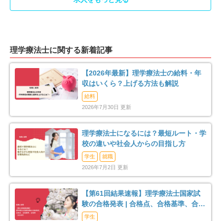
理学療法士に関する新着記事
【2026年最新】理学療法士の給料・年
収はいくら？上げる方法も解説
給料
2026年7月30日 更新
理学療法士になるには？最短ルート・学
校の違いや社会人からの目指し方
学生
就職
2026年7月2日 更新
【第61回結果速報】理学療法士国家試
験の合格発表 | 合格点、合格基準、合格
率（2026年）
学生