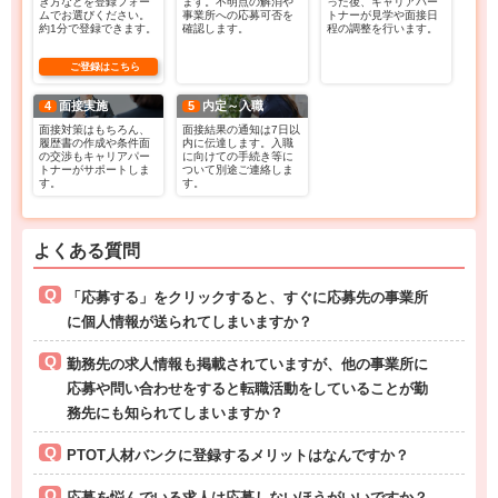
き方などを登録フォー
ます。不明点の解消や
った後、キャリアパー
ムでお選びください。
事業所への応募可否を
トナーが見学や面接日
約1分で登録できます。
確認します。
程の調整を行います。
ご登録はこちら
4
面接実施
5
内定～入職
面接対策はもちろん、
面接結果の通知は7日以
履歴書の作成や条件面
内に伝達します。入職
の交渉もキャリアパー
に向けての手続き等に
トナーがサポートしま
ついて別途ご連絡しま
す。
す。
よくある質問
「応募する」をクリックすると、すぐに応募先の事業所
に個人情報が送られてしまいますか？
勤務先の求人情報も掲載されていますが、他の事業所に
応募や問い合わせをすると転職活動をしていることが勤
務先にも知られてしまいますか？
PTOT人材バンクに登録するメリットはなんですか？
応募を悩んでいる求人は応募しないほうがいいですか？