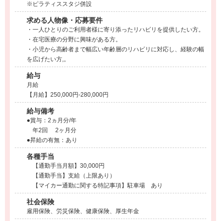
※ピラティススタジ併設
求める人物像・応募要件
・一人ひとりのご利用者様に寄り添ったリハビリを提供したい方。
・在宅医療の分野に興味がある方。
・小児から高齢者まで幅広い年齢層のリハビリに対応し、経験の幅
を広げたい方,。
給与
月給
【月給】250,000円-280,000円
給与備考
●賞与：2ヵ月分/年
年2回 2ヶ月分
●昇給の有無：あり
各種手当
【通勤手当月額】30,000円
【通勤手当】支給（上限あり）
【マイカー通勤に関する特記事項】駐車場 あり
社会保険
雇用保険、労災保険、健康保険、厚生年金