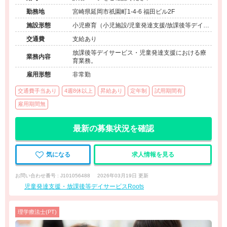
勤務地
宮崎県延岡市祇園町1-4-6 福田ビル2F
施設形態
小児療育（小児施設/児童発達支援/放課後等デイサ
ービス）
交通費
支給あり
放課後等デイサービス・児童発達支援における療
業務内容
育業務。
雇用形態
非常勤
交通費手当あり
4週8休以上
昇給あり
定年制
試用期間有
雇用期間無
最新の募集状況を確認
気になる
求人情報を見る
お問い合わせ番号 : J101056488
2026年03月19日 更新
児童発達支援・放課後等デイサービスRoots
理学療法士(PT)