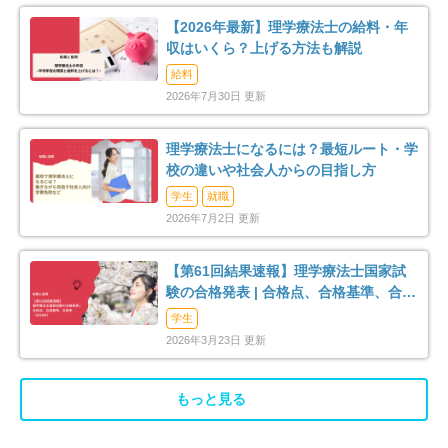
【2026年最新】理学療法士の給料・年
収はいくら？上げる方法も解説
給料
2026年7月30日 更新
理学療法士になるには？最短ルート・学
校の違いや社会人からの目指し方
学生
就職
2026年7月2日 更新
【第61回結果速報】理学療法士国家試
験の合格発表 | 合格点、合格基準、合格
率（2026年）
学生
2026年3月23日 更新
もっと見る