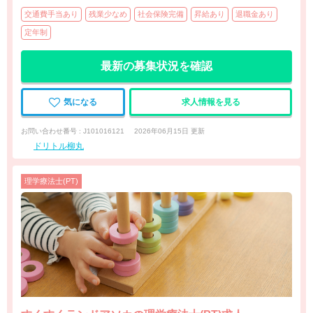
交通費手当あり
残業少なめ
社会保険完備
昇給あり
退職金あり
定年制
最新の募集状況を確認
気になる
求人情報を見る
お問い合わせ番号 : J101016121
2026年06月15日 更新
ドリトル柳丸
理学療法士(PT)