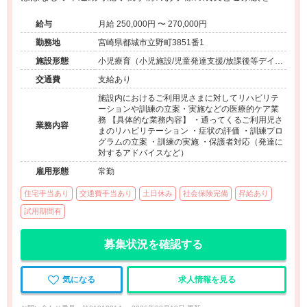
える事業所です
給与
月給 250,000円 〜 270,000円
勤務地
宮崎県都城市立野町3851番1
施設形態
小児療育（小児施設/児童発達支援/放課後等デイサ
ービス）
交通費
支給あり
施設内におけるご利用児さまに対してリハビリテ
ーションや訓練の立案・実施などの医療的ケア業
務 【具体的な業務内容】 ・通ってくるご利用児さ
業務内容
まのリハビリテーション ・症状の評価 ・訓練プロ
グラムの立案 ・訓練の実施 ・保護者対応（発達に
対するアドバイスなど）
雇用形態
常勤
住宅手当あり
交通費手当あり
土日休み
社会保険完備
昇給あり
試用期間有
募集状況を確認する
気になる
求人情報を見る