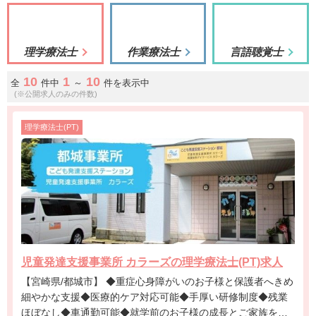
理学療法士
作業療法士
言語聴覚士
10
1
10
全
件中
～
件を表示中
(※公開求人のみの件数)
理学療法士(PT)
児童発達支援事業所 カラーズの理学療法士(PT)求人
【宮崎県/都城市】 ◆重症心身障がいのお子様と保護者へきめ
細やかな支援◆医療的ケア対応可能◆手厚い研修制度◆残業
ほぼなし◆車通勤可能◆就学前のお子様の成長とご家族を支