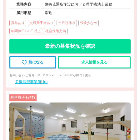
業務内容
障害児通所施設における理学療法士業務
雇用形態
常勤
賞与あり
交通費手当あり
土日祝休み
残業少なめ
年間休日120日以上
社会保険完備
最新の募集状況を確認
気になる
求人情報を見る
お問い合わせ番号 : J101185996
2026年05月07日 更新
多機能型事業所Uru
理学療法士(PT)