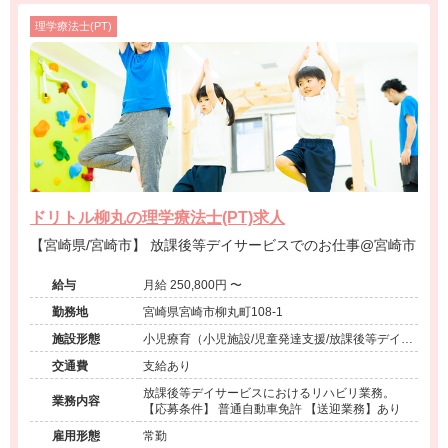
理学療法士(PT)
ドリトル柳丸の理学療法士(PT)求人
【宮崎県/宮崎市】 放課後等デイサービスでのお仕事@宮崎市
給与
月給 250,800円 〜
勤務地
宮崎県宮崎市柳丸町108-1
施設形態
小児療育（小児施設/児童発達支援/放課後等デイサ
ービス）
交通費
支給あり
放課後等デイサービスにおけるリハビリ業務。
業務内容
【応募条件】 普通自動車免許 【送迎業務】あり
雇用形態
常勤