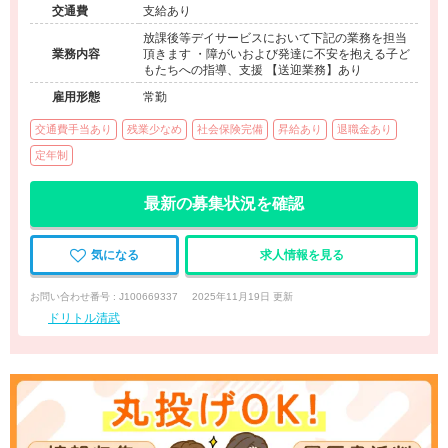
交通費
支給あり
放課後等デイサービスにおいて下記の業務を担当
業務内容
頂きます ・障がいおよび発達に不安を抱える子ど
もたちへの指導、支援 【送迎業務】あり
雇用形態
常勤
交通費手当あり
残業少なめ
社会保険完備
昇給あり
退職金あり
定年制
最新の募集状況を確認
気になる
求人情報を見る
お問い合わせ番号 : J100669337
2025年11月19日 更新
ドリトル清武