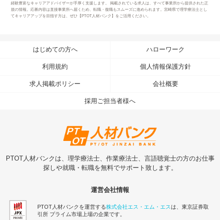
経験豊富なキャリアアドバイザーが手厚く支援します。 掲載されている求人は、すべて事業所から提供された正
規の情報。応募内容は直接事業所へ届くため、転職・復職もスムーズに進められます。宮崎県で理学療法士とし
てキャリアアップを目指す方は、ぜひ【PTOT人材バンク】をご活用ください。
はじめての方へ
ハローワーク
利用規約
個人情報保護方針
求人掲載ポリシー
会社概要
採用ご担当者様へ
PTOT人材バンクは、理学療法士、作業療法士、言語聴覚士の方のお仕事
探しや就職・転職を無料でサポート致します。
運営会社情報
PTOT人材バンクを運営する
株式会社エス・エム・エス
は、東京証券取
引所 プライム市場上場の企業です。