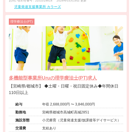
お問い合わせ番号 : J101019814
2026年03月19日 更新
児童発達支援事業所 カラーズ
理学療法士(PT)
多機能型事業所Uruの理学療法士(PT)求人
【宮崎県/都城市】 ◆土曜・日曜・祝日固定休み◆年間休日
110日以上
給与
年収 2,688,000円 〜 3,846,000円
勤務地
宮崎県都城市高城町高城2851
施設形態
小児療育（児童発達支援/放課後等デイサービス）
交通費
支給あり