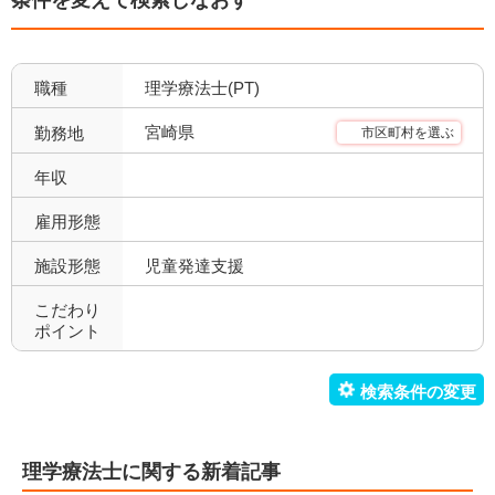
クリニック(精神科)
介護保険関連施設
0
101
デイケア(精神科)
デイケア
0
18
職種
理学療法士(PT)
デイサービス
訪問看護・リハ
41
36
宮崎県
勤務地
市区町村を選ぶ
介護老人保健施設
特別養護老人ホーム
24
5
年収
サービス付き高齢者向け住
雇用形態
有料老人ホーム
0
10
宅
施設形態
児童発達支援
ショートステイ
小規模多機能
2
0
こだわり
ポイント
小児療育
小児施設
31
25
児童発達支援
放課後等デイサービス
10
30
障害者施設
自費リハビリ施設
1
2
理学療法士に関する新着記事