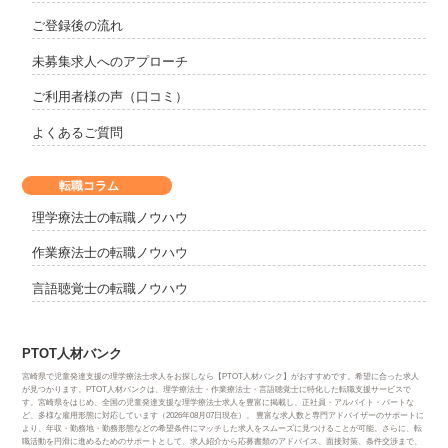
ご登録後の流れ
未募集求人へのアプローチ
ご利用者様の声（口コミ）
よくあるご質問
転職コラム
理学療法士の転職ノウハウ
作業療法士の転職ノウハウ
言語聴覚士の転職ノウハウ
PTOT人材バンク
宮崎県で児童発達支援の理学療法士求人をお探しなら【PTOT人材バンク】がおすすめです。希望に合った求人
が見つかります。PTOT人材バンクは、理学療法士・作業療法士・言語聴覚士に特化した転職支援サービスで
す。宮崎県をはじめ、全国の児童発達支援な理学療法士求人を豊富に掲載し、正社員・アルバイト・パートな
ど、多様な雇用形態に対応しています（2026年08月07日現在）。 豊富な求人数と専門アドバイザーのサポートに
より、年収・勤務地・勤務形態などの希望条件にマッチした求人をスムーズに見つけることが可能。さらに、転
職活動を円滑に進めるためのサポートとして、求人紹介から応募書類のアドバイス、面接対策、条件交渉まで、