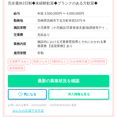
完全週休2日制◆未経験歓迎◆ブランクのある方歓迎◆
給与
年収 3,500,000円 〜 4,000,000円
勤務地
宮崎県宮崎市下北方町井尻5375-9
施設形態
小児療育（小児施設/児童発達支援/放課後等デイサ
ービス）
交通費
支給あり
施設内における児童療育指導とそれにかかわる事
業務内容
務業務 【送迎業務】あり
雇用形態
常勤
交通費手当あり
残業少なめ
4週8休以上
社会保険完備
試用期間有
雇用期間無
最新の募集状況を確認
気になる
求人情報を見る
お問い合わせ番号 : J101019180
2025年06月24日 更新
みんなの広場下北方店