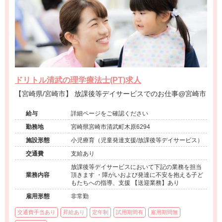
ドリトル清武の理学療法士(PT)求人
【宮崎県/宮崎市】 放課後等デイサービスでのお仕事@宮崎市
給与
詳細ページをご確認ください
勤務地
宮崎県宮崎市清武町木原6294
施設形態
小児療育（児童発達支援/放課後等デイサービス）
交通費
支給あり
放課後等デイサービスにおいて下記の業務を担当
業務内容
頂きます ・障がいおよび発達に不安を抱える子ど
もたちへの指導、支援 【送迎業務】あり
雇用形態
非常勤
交通費手当あり
昇給あり
定年制
試用期間有
雇用期間無