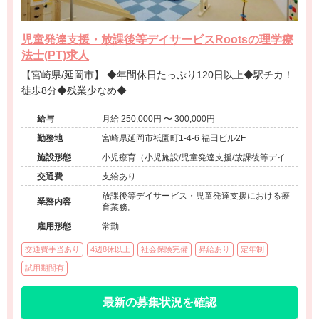
児童発達支援・放課後等デイサービスRootsの理学療
法士(PT)求人
【宮崎県/延岡市】 ◆年間休日たっぷり120日以上◆駅チカ！
徒歩8分◆残業少なめ◆
給与
月給 250,000円 〜 300,000円
勤務地
宮崎県延岡市祇園町1-4-6 福田ビル2F
施設形態
小児療育（小児施設/児童発達支援/放課後等デイサ
ービス）
交通費
支給あり
放課後等デイサービス・児童発達支援における療
業務内容
育業務。
雇用形態
常勤
交通費手当あり
4週8休以上
社会保険完備
昇給あり
定年制
試用期間有
最新の募集状況を確認