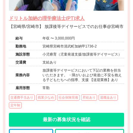
ドリトル加納の理学療法士(PT)求人
【宮崎県/宮崎市】 放課後等デイサービスでのお仕事@宮崎市
給与
年収 〜 3,000,000円
勤務地
宮崎県宮崎市清武町加納甲1736-2
施設形態
小児療育（児童発達支援/放課後等デイサービス）
交通費
支給あり
放課後等デイサービスにおいて下記の業務を担当
業務内容
いただきます。 ・障がいおよび発達に不安を抱え
る子どもたちへの指導、支援 【送迎業務】あり
雇用形態
常勤
交通費手当あり
残業少なめ
社会保険完備
昇給あり
退職金あり
定年制
最新の募集状況を確認