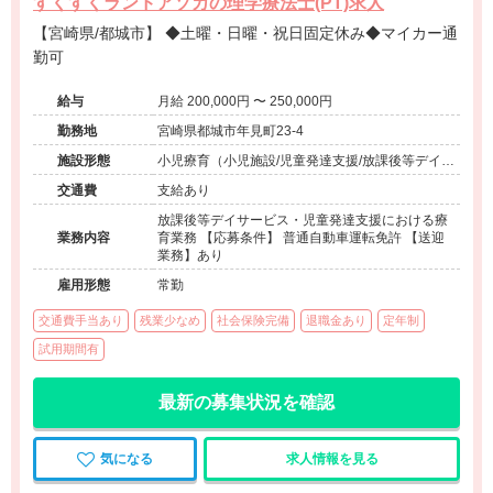
すくすくランドアソカの理学療法士(PT)求人
【宮崎県/都城市】 ◆土曜・日曜・祝日固定休み◆マイカー通
勤可
給与
月給 200,000円 〜 250,000円
勤務地
宮崎県都城市年見町23-4
施設形態
小児療育（小児施設/児童発達支援/放課後等デイサ
ービス）
交通費
支給あり
放課後等デイサービス・児童発達支援における療
業務内容
育業務 【応募条件】 普通自動車運転免許 【送迎
業務】あり
雇用形態
常勤
交通費手当あり
残業少なめ
社会保険完備
退職金あり
定年制
試用期間有
最新の募集状況を確認
気になる
求人情報を見る