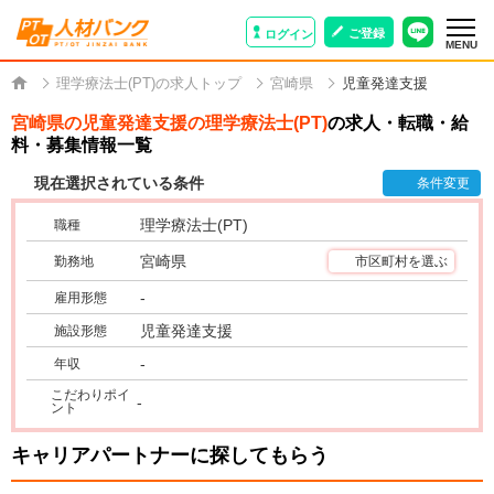
ご登録
ログイン
MENU
理学療法士(PT)の求人トップ
宮崎県
児童発達支援
宮崎県の児童発達支援の理学療法士(PT)
の求人・転職・給
料・募集情報一覧
現在選択されている条件
条件変更
理学療法士(PT)
職種
宮崎県
勤務地
市区町村を選ぶ
-
雇用形態
児童発達支援
施設形態
-
年収
こだわりポイ
-
ント
キャリアパートナーに探してもらう