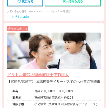
気になる
求人情報を見る
お問い合わせ番号 : J100669317
2025年11月19日 更新
ドリトル加納
理学療法士(PT)
ドリトル清武の理学療法士(PT)求人
【宮崎県/宮崎市】 放課後等デイサービスでのお仕事@宮崎市
給与
月給 250,000円 〜 300,000円
勤務地
宮崎県宮崎市清武町木原6294
施設形態
小児療育（児童発達支援/放課後等デイサービス）