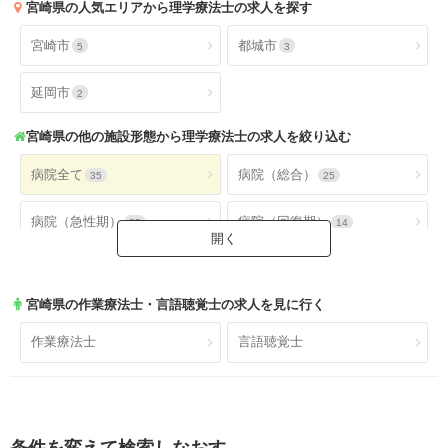
宮崎県
の人気エリアから理学療法士の求人を探す
宮崎市
都城市
5
3
延岡市
2
宮崎県
の他の施設形態から理学療法士の求人を絞り込む
病院全て
病院（総合）
35
25
病院（急性期）
病院（回復期）
25
14
病院（療養型）
病院（ケアミックス）
24
20
宮崎県
の作業療法士・言語聴覚士の求人を見に行く
病院（外来）
病院（精神科）
27
1
作業療法士
言語聴覚士
病院(地域包括ケア)
クリニック全て
4
15
クリニック（外来）
クリニック（病棟）
15
8
条件を変えて検索しなおす