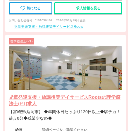
気になる
求人情報を見る
お問い合わせ番号 : J101056486
2026年03月19日 更新
児童発達支援・放課後等デイサービスRoots
理学療法士(PT)
児童発達支援・放課後等デイサービスRootsの理学療
法士(PT)求人
【宮崎県/延岡市】 ◆年間休日たっぷり120日以上◆駅チカ！
徒歩8分◆残業少なめ◆
給与
詳細ページをご確認ください