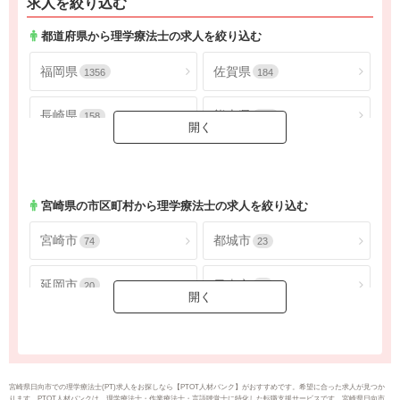
求人を絞り込む
都道府県から理学療法士の求人を絞り込む
福岡県
佐賀県
1356
184
長崎県
熊本県
158
549
大分県
宮崎県
200
174
鹿児島県
沖縄県
315
260
宮崎県
の市区町村から理学療法士の求人を絞り込む
宮崎市
都城市
74
23
延岡市
日南市
20
16
小林市
日向市
18
6
串間市
西都市
1
5
宮崎県日向市での理学療法士(PT)求人をお探しなら【PTOT人材バンク】がおすすめです。希望に合った求人が見つか
ります。PTOT人材バンクは、理学療法士・作業療法士・言語聴覚士に特化した転職支援サービスです。宮崎県日向市