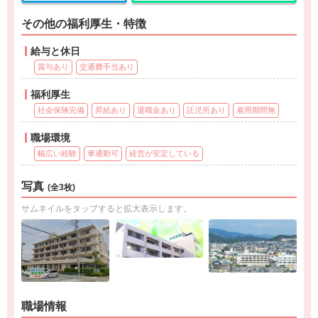
その他の福利厚生・特徴
給与と休日
賞与あり
交通費手当あり
福利厚生
社会保険完備
昇給あり
退職金あり
託児所あり
雇用期間無
職場環境
幅広い経験
車通勤可
経営が安定している
写真
(全3枚)
サムネイルをタップすると拡大表示します。
職場情報