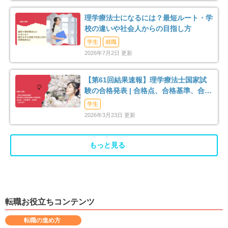
理学療法士になるには？最短ルート・学
校の違いや社会人からの目指し方
学生
就職
2026年7月2日 更新
【第61回結果速報】理学療法士国家試
験の合格発表 | 合格点、合格基準、合格
率（2026年）
学生
2026年3月23日 更新
もっと見る
転職お役立ちコンテンツ
転職の進め方