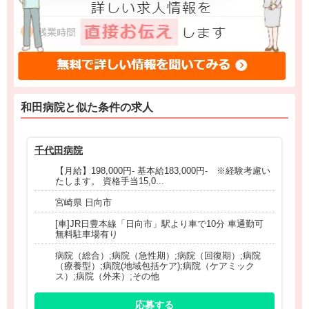
和田病院と
似た条件
の求人
千代田病院
コ
【月給】198,000円- 基本給183,000円- ※経験考慮い
たします。 資格手当15,0...
宮崎県 日向市
[車]JR日豊本線「日向市」駅より車で10分 車通勤可
無料駐車場有り
病院（総合）;病院（急性期）;病院（回復期）;病院
（療養型）;病院(地域包括ケア);病院（ケアミック
ス）;病院（外来）;その他
応募する