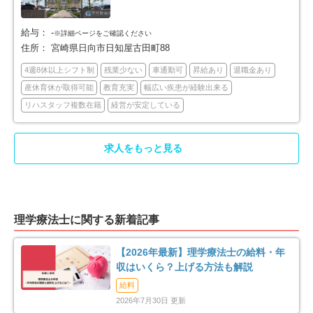
給与：
-
※詳細ページをご確認ください
住所：
宮崎県日向市日知屋古田町88
4週8休以上シフト制
残業少ない
車通勤可
昇給あり
退職金あり
産休育休が取得可能
教育充実
幅広い疾患が経験出来る
リハスタッフ複数在籍
経営が安定している
求人をもっと見る
理学療法士に関する新着記事
【2026年最新】理学療法士の給料・年
収はいくら？上げる方法も解説
給料
2026年7月30日 更新