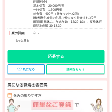
[利用料金]
基本保育 20,000円/月
一時保育 1,500円/日
給食費 400円（昼食･おやつ2回）
[備考]離乳食前の乳児で粉ミルク持参すれば0円
[曜日]日祝休み、年末年始（12/29-1/3）、夏季休暇
[運営時間]7:30-18:30
なし
寮の詳細
もっと見る
応募する
気になる
詳細をもらう