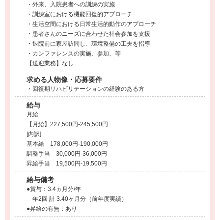
・外来、入院患者への訓練の実施
・訓練室における機能回復的アプローチ
・生活空間における日常生活的動作のアプローチ
・患者さんのニーズに合わせた社会参加を支援
・退院前に家屋訪問し、環境整備の工夫を指導
・カンファレンスの実施、参加、等
【送迎業務】なし
求める人物像・応募要件
・回復期リハビリテーションの経験のある方
給与
月給
【月給】227,500円-245,500円
[内訳]
基本給 178,000円-190,000円
調整手当 30,000円-36,000円
昇給手当 19,500円-19,500円
給与備考
●賞与：3.4ヵ月分/年
年2回 計 3.40ヶ月分（前年度実績）
●昇給の有無：あり