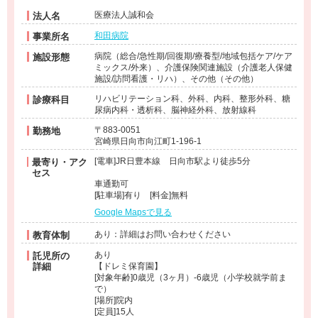
医療法人誠和会
法人名
和田病院
事業所名
病院（総合/急性期/回復期/療養型/地域包括ケア/ケア
施設形態
ミックス/外来）、介護保険関連施設（介護老人保健
施設/訪問看護・リハ）、その他（その他）
リハビリテーション科、外科、内科、整形外科、糖
診療科目
尿病内科・透析科、脳神経外科、放射線科
〒883-0051
勤務地
宮崎県日向市向江町1-196-1
[電車]JR日豊本線 日向市駅より徒歩5分
最寄り・アク
セス
車通勤可
[駐車場]有り [料金]無料
Google Mapsで見る
あり：詳細はお問い合わせください
教育体制
あり
託児所の
詳細
【ドレミ保育園】
[対象年齢]0歳児（3ヶ月）-6歳児（小学校就学前ま
で）
[場所]院内
[定員]15人