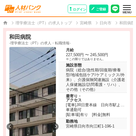
ご登録
ログイン
MENU
理学療法士（PT）の求人トップ
宮崎県
日向市
和田病院
和田病院
-理学療法士（PT）の求人・転職情報-
月給
227,500円 〜 245,500円
※この限りではありません。
施設形態
病院（総合/急性期/回復期/療養
型/地域包括ケア/ケアミックス/外
来）、介護保険関連施設（介護老
人保健施設/訪問看護・リハ）、
その他（その他）
最寄り・
アクセス
[電車]JR日豊本線 日向市駅より
徒歩5分
車通勤可
[駐車場]有り [料金]無料
勤務地
宮崎県日向市向江町1-196-1