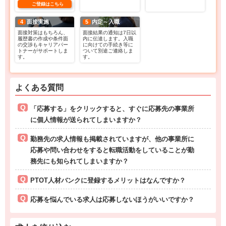
ご登録はこちら
4
面接実施
5
内定～入職
面接対策はもちろん、
面接結果の通知は7日以
履歴書の作成や条件面
内に伝達します。入職
の交渉もキャリアパー
に向けての手続き等に
トナーがサポートしま
ついて別途ご連絡しま
す。
す。
よくある質問
「応募する」をクリックすると、すぐに応募先の事業所
に個人情報が送られてしまいますか？
勤務先の求人情報も掲載されていますが、他の事業所に
応募や問い合わせをすると転職活動をしていることが勤
務先にも知られてしまいますか？
PTOT人材バンクに登録するメリットはなんですか？
応募を悩んでいる求人は応募しないほうがいいですか？