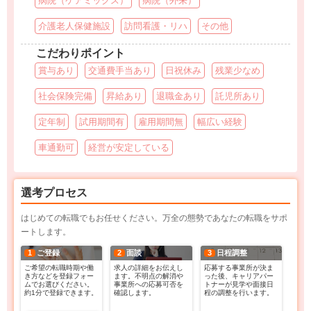
病院（ケアミックス）
病院（外来）
介護老人保健施設
訪問看護・リハ
その他
こだわりポイント
賞与あり
交通費手当あり
日祝休み
残業少なめ
社会保険完備
昇給あり
退職金あり
託児所あり
定年制
試用期間有
雇用期間無
幅広い経験
車通勤可
経営が安定している
選考プロセス
はじめての転職でもお任せください。万全の態勢であなたの転職をサポ
ートします。
1
ご登録
2
面談
3
日程調整
ご希望の転職時期や働
求人の詳細をお伝えし
応募する事業所が決ま
き方などを登録フォー
ます。不明点の解消や
った後、キャリアパー
ムでお選びください。
事業所への応募可否を
トナーが見学や面接日
約1分で登録できます。
確認します。
程の調整を行います。