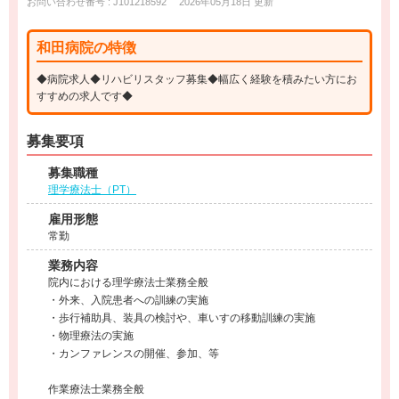
お問い合わせ番号 : J101218592
2026年05月18日 更新
和田病院の特徴
◆病院求人◆リハビリスタッフ募集◆幅広く経験を積みたい方にお
すすめの求人です◆
募集要項
募集職種
理学療法士（PT）
雇用形態
常勤
業務内容
院内における理学療法士業務全般
・外来、入院患者への訓練の実施
・歩行補助具、装具の検討や、車いすの移動訓練の実施
・物理療法の実施
・カンファレンスの開催、参加、等
作業療法士業務全般