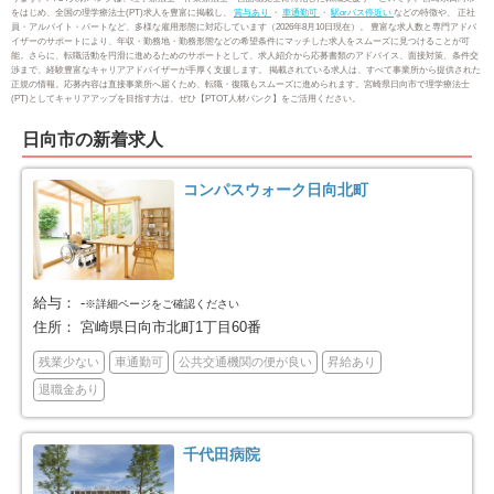
をはじめ、全国の理学療法士(PT)求人を豊富に掲載し、
賞与あり
・
車通勤可
・
駅orバス停近い
などの特徴や、 正社
えびの市
北諸県郡三股町
1
4
員・アルバイト・パートなど、多様な雇用形態に対応しています（2026年8月10日現在）。 豊富な求人数と専門アドバ
イザーのサポートにより、年収・勤務地・勤務形態などの希望条件にマッチした求人をスムーズに見つけることが可
能。さらに、転職活動を円滑に進めるためのサポートとして、求人紹介から応募書類のアドバイス、面接対策、条件交
渉まで、経験豊富なキャリアアドバイザーが手厚く支援します。 掲載されている求人は、すべて事業所から提供された
西諸県郡高原町
児湯郡新富町
1
3
正規の情報。応募内容は直接事業所へ届くため、転職・復職もスムーズに進められます。宮崎県日向市で理学療法士
(PT)としてキャリアアップを目指す方は、ぜひ【PTOT人材バンク】をご活用ください。
東臼杵郡門川町
2
日向市の新着求人
コンパスウォーク日向北町
給与：
-
※詳細ページをご確認ください
住所：
宮崎県日向市北町1丁目60番
残業少ない
車通勤可
公共交通機関の便が良い
昇給あり
退職金あり
千代田病院