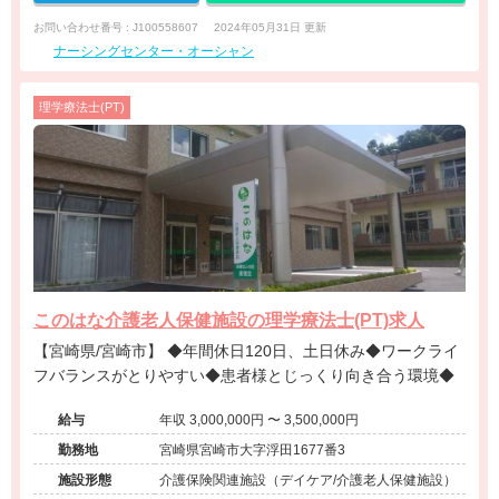
お問い合わせ番号 : J100558607
2024年05月31日 更新
ナーシングセンター・オーシャン
理学療法士(PT)
このはな介護老人保健施設の理学療法士(PT)求人
【宮崎県/宮崎市】 ◆年間休日120日、土日休み◆ワークライ
フバランスがとりやすい◆患者様とじっくり向き合う環境◆
給与
年収 3,000,000円 〜 3,500,000円
勤務地
宮崎県宮崎市大字浮田1677番3
施設形態
介護保険関連施設（デイケア/介護老人保健施設）