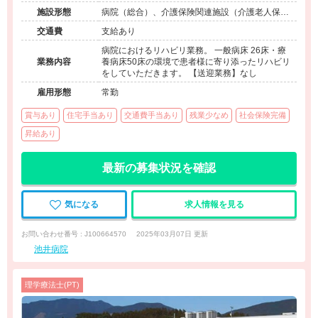
施設形態
病院（総合）、介護保険関連施設（介護老人保健
施設）
交通費
支給あり
病院におけるリハビリ業務。 一般病床 26床・療
業務内容
養病床50床の環境で患者様に寄り添ったリハビリ
をしていただきます。 【送迎業務】なし
雇用形態
常勤
賞与あり
住宅手当あり
交通費手当あり
残業少なめ
社会保険完備
昇給あり
最新の募集状況を確認
気になる
求人情報を見る
お問い合わせ番号 : J100664570
2025年03月07日 更新
池井病院
理学療法士(PT)