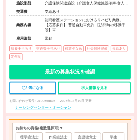
施設形態
介護保険関連施設（介護老人保健施設/有料老人ホ
ーム）
交通費
支給あり
訪問看護ステーションにおけるリハビリ業務。
業務内容
【応募条件】 普通自動車免許 【訪問時の移動手
段】車
雇用形態
常勤
扶養手当あり
交通費手当あり
残業少なめ
社会保険完備
昇給あり
定年制
最新の募集状況を確認
気になる
求人情報を見る
お問い合わせ番号 : J100558606
2026年03月19日 更新
ナーシングセンター・オーシャン
お持ちの資格
(複数選択可)
▼
理学療法士
作業療法士
言語聴覚士
学生