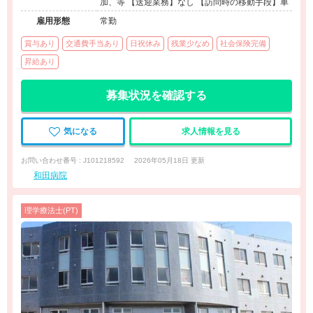
加、等 【送迎業務】なし 【訪問時の移動手段】車
雇用形態
常勤
賞与あり
交通費手当あり
日祝休み
残業少なめ
社会保険完備
昇給あり
募集状況を確認する
気になる
求人情報を見る
お問い合わせ番号 : J101218592
2026年05月18日 更新
和田病院
理学療法士(PT)