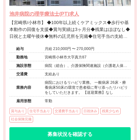
池井病院の理学療法士(PT)求人
【宮崎県/小林市】 ◆100年以上続くケアミックス◆歩行や基
本動作の回復を支援◆賞与実績は3ヶ月分◆残業はほぼなし◆
日祝と土曜午後休◆無料の託児所を完備◆住宅手当の支給◆
退職金制度あり◆マイカー通勤OK◆幅広い経験を積む
給与
月給 210,000円 〜 270,000円
勤務地
宮崎県小林市大字真方87
施設形態
病院（総合）、介護保険関連施設（介護老人保健
施設）
交通費
支給あり
病院におけるリハビリ業務。 一般病床 26床・療
業務内容
養病床50床の環境で患者様に寄り添ったリハビリ
をしていただきます。 【送迎業務】なし
雇用形態
常勤
賞与あり
住宅手当あり
交通費手当あり
日祝休み
残業少なめ
社会保険完備
募集状況を確認する