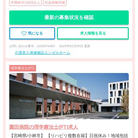
年間休日110日以上
社会保険完備
最新の募集状況を確認
気になる
求人情報を見る
お問い合わせ番号 : J100970493
2025年02月05日 更新
介護老人保健施設エンゼルホーム
理学療法士(PT)
園田病院の理学療法士(PT)求人
【宮崎県/小林市】 【リハビリ複数在籍】日祝休み！地域包括