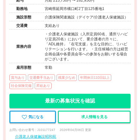
給与
月給 215,750円 〜 262,950円
勤務地
宮崎県延岡市構口町2丁目125番地1
施設形態
介護保険関連施設（デイケア/介護老人保健施設）
交通費
支給あり
・介護老人保健施設（入所定員60名、通所リハビ
リ定員20名）において、要介護者の方々に、
「ADL維持」「在宅支援」を主な目的に、リハビ
業務内容
リテーションを行います。 ・主任候補の方は経営
企画会議や各委員会等への参加をお願いする場合
がございます。
雇用形態
常勤
賞与あり
交通費手当あり
残業少なめ
年間休日110日以上
社会保険完備
昇給あり
最新の募集状況を確認
気になる
求人情報を見る
お問い合わせ番号 : J101177247
2026年04月06日 更新
介護老人保健施設昭和苑