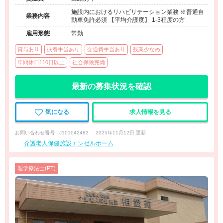
施設内におけるリハビリテーション業務 ※普通自
業務内容
動車免許必須 【平均介護度】 1-3程度の方
雇用形態
常勤
賞与あり
扶養手当あり
交通費手当あり
残業少なめ
年間休日110日以上
社会保険完備
最新の募集状況を確認
気になる
求人情報を見る
お問い合わせ番号 : J101042482
2025年11月12日 更新
介護老人保健施設エンゼルホーム
理学療法士(PT)