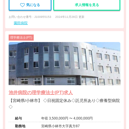
気になる
求人情報を見る
お問い合わせ番号 : J100955153
2024年11月28日 更新
園田病院
理学療法士(PT)
池井病院の理学療法士(PT)求人
【宮崎県/小林市】 ◇日祝固定休み◇託児所あり◇療養型病院
◇
給与
年収 3,500,000円 〜 4,000,000円
勤務地
宮崎県小林市大字真方87