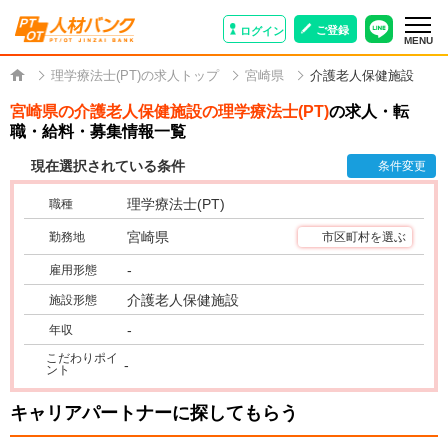
ご登録
ログイン
MENU
理学療法士(PT)の求人トップ
宮崎県
介護老人保健施設
宮崎県の介護老人保健施設の理学療法士(PT)
の求人・転
職・給料・募集情報一覧
現在選択されている条件
条件変更
理学療法士(PT)
職種
宮崎県
勤務地
市区町村を選ぶ
-
雇用形態
介護老人保健施設
施設形態
-
年収
こだわりポイ
-
ント
キャリアパートナーに探してもらう