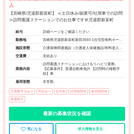
人
【宮崎県/児湯郡新富町】 ≪土日休み/副業可/社用車での訪問
≫訪問看護ステーションでのお仕事です＠児湯郡新富町
給与
詳細ページをご確認ください
勤務地
宮崎県児湯郡新富町新田3693-1住宅型有料ホーム
ナーシングホーム・オーシャン併設
施設形態
介護保険関連施設（介護老人保健施設/有料老人ホ
ーム）
交通費
支給あり
訪問看護ステーションにおけるリハビリ業務。
業務内容
【応募条件】 普通自動車免許 【訪問時の移動手
段】車
雇用形態
非常勤
交通費手当あり
昇給あり
定年制
試用期間有
雇用期間無
車通勤可
最新の募集状況を確認
気になる
求人情報を見る