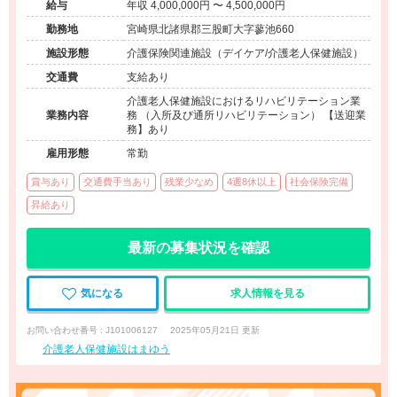
給与
年収 4,000,000円 〜 4,500,000円
勤務地
宮崎県北諸県郡三股町大字蓼池660
施設形態
介護保険関連施設（デイケア/介護老人保健施設）
交通費
支給あり
介護老人保健施設におけるリハビリテーション業
業務内容
務 （入所及び通所リハビリテーション） 【送迎業
務】あり
雇用形態
常勤
賞与あり
交通費手当あり
残業少なめ
4週8休以上
社会保険完備
昇給あり
最新の募集状況を確認
気になる
求人情報を見る
お問い合わせ番号 : J101006127
2025年05月21日 更新
介護老人保健施設はまゆう