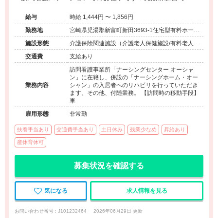
給与
時給 1,444円 〜 1,856円
勤務地
宮崎県児湯郡新富町新田3693-1住宅型有料ホーム
ナーシングホーム・オーシャン併設
施設形態
介護保険関連施設（介護老人保健施設/有料老人ホ
ーム）
交通費
支給あり
訪問看護事業所「ナーシングセンター オーシャ
ン」に在籍し、併設の「ナーシングホーム・オー
業務内容
シャン」の入居者へのリハビリを行っていただき
ます。その他、付随業務。 【訪問時の移動手段】
車
雇用形態
非常勤
扶養手当あり
交通費手当あり
土日休み
残業少なめ
昇給あり
産休育休可
募集状況を確認する
気になる
求人情報を見る
お問い合わせ番号 : J101232464
2026年06月29日 更新