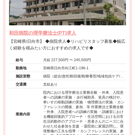
和田病院の理学療法士(PT)求人
【宮崎県/日向市】 ◆病院求人◆リハビリスタッフ募集◆幅広
く経験を積みたい方におすすめの求人です◆
給与
月給 227,500円 〜 245,500円
勤務地
宮崎県日向市向江町1-196-1
施設形態
病院（総合/急性期/回復期/療養型/地域包括ケア/ケ
アミックス/外来）、介護保険関連施設（介護老人
交通費
支給あり
保健施設/訪問看護・リハ）、その他（その他）
院内における理学療法士業務全般 ・外来、入院患
者への訓練の実施 ・歩行補助具、装具の検討や、
車いすの移動訓練の実施 ・物理療法の実施 ・カン
ファレンスの開催、参加、等 作業療法士業務全般
・外来、入院患者への訓練の実施 ・訓練室におけ
業務内容
る機能回復的アプローチ ・生活空間における日常
生活的動作のアプローチ ・患者さんのニーズに合
わせた社会参加を支援 ・退院前に家屋訪問し、環
境整備の工夫を指導 ・カンファレンスの実施、参