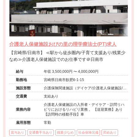
介護老人保健施設おびの里の理学療法士(PT)求人
【宮崎県/日南市】 ≪駅から徒歩圏内/子育て支援あり/残業少
なめ≫介護老人保健施設でのお仕事です＠日南市
給与
年収 3,500,000円 〜 4,000,000円
勤務地
宮崎県日南市飫肥6-1-15
施設形態
介護保険関連施設（デイケア/介護老人保健施設/訪
問看護・リハ）
交通費
支給あり
介護老人保健施設の入所者・デイケア・訪問リハ
業務内容
ビリにおけるリハビリ業務 。 【送迎業務】あり
【訪問時の移動手段】車
雇用形態
常勤
賞与あり
交通費手当あり
残業少なめ
社会保険完備
昇給あり