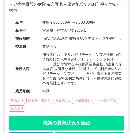
ケア病棟併設の病院＆介護老人保健施設でのお仕事です＠小
林市
給与
年収 3,000,000円 〜 3,500,000円
勤務地
宮崎県小林市大字堤3005-1
施設形態
病院（総合/急性期/療養型/ケアミックス/外来）、
介護保険関連施設（デイケア/介護老人保健施
交通費
支給あり
設）、その他（その他）
施設内におけるリハビリテーション業務全般 病院:
入院及び外来患者のリハビリテーション業務
及び付随する事務作業業務全般 介護老人保
業務内容
健施設:入所及び通所、訪問リハビリ利用者のリハ
ビリテーション業務 及び付随する事務作業
業務全般 ※将来的に系列介護老人保健施設に異動
の可能性ございます。
雇用形態
常勤
賞与あり
交通費手当あり
残業少なめ
4週8休以上
社会保険完備
昇給あり
最新の募集状況を確認