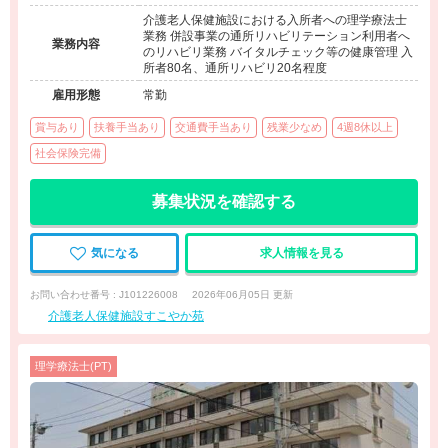
介護老人保健施設における入所者への理学療法士
業務 併設事業の通所リハビリテーション利用者へ
業務内容
のリハビリ業務 バイタルチェック等の健康管理 入
所者80名、通所リハビリ20名程度
雇用形態
常勤
賞与あり
扶養手当あり
交通費手当あり
残業少なめ
4週8休以上
社会保険完備
募集状況を確認する
気になる
求人情報を見る
お問い合わせ番号 : J101226008
2026年06月05日 更新
介護老人保健施設すこやか苑
理学療法士(PT)