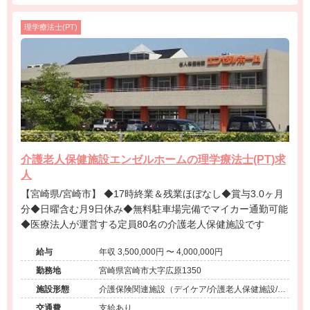
理学療法士(PT)
介護老人保健施設エンゼルホームの理学療法士(PT)求
人
【宮崎県/宮崎市】 ◆17時終業＆残業ほぼなし◆賞与3.0ヶ月
分◆日曜含む月9日休み◆無料駐車場完備でマイカー通勤可能
◆医療法人が運営する定員80名の介護老人保健施設です
給与
年収 3,500,000円 〜 4,000,000円
勤務地
宮崎県宮崎市大字広原1350
施設形態
介護保険関連施設（デイケア/介護老人保健施設/シ
ョートステイ）
交通費
支給あり