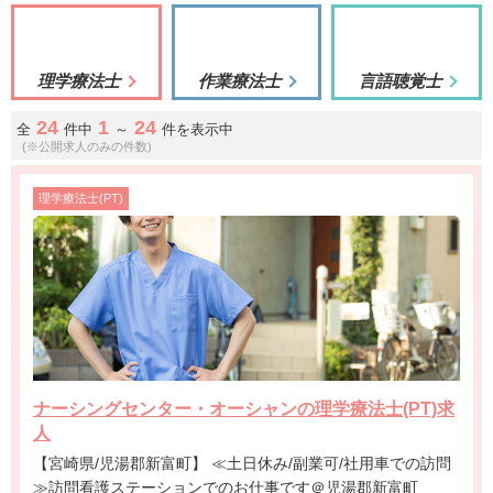
理学療法士
作業療法士
言語聴覚士
24
1
24
全
件中
～
件を表示中
(※公開求人のみの件数)
理学療法士(PT)
ナーシングセンター・オーシャンの理学療法士(PT)求
人
【宮崎県/児湯郡新富町】 ≪土日休み/副業可/社用車での訪問
≫訪問看護ステーションでのお仕事です＠児湯郡新富町