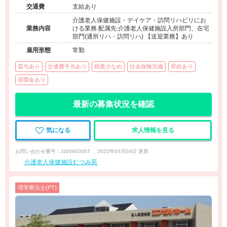
交通費
支給あり
介護老人保健施設・デイケア・訪問リハビリにお
業務内容
ける業務 配属先:介護老人保健施設入所部門、在宅
部門(通所リハ・訪問リハ) 【送迎業務】あり
雇用形態
常勤
賞与あり
交通費手当あり
残業少なめ
社会保険完備
昇給あり
退職金あり
最新の募集状況を確認
気になる
求人情報を見る
お問い合わせ番号 : J100983007
2025年03月04日 更新
介護老人保健施設むつみ苑
理学療法士(PT)