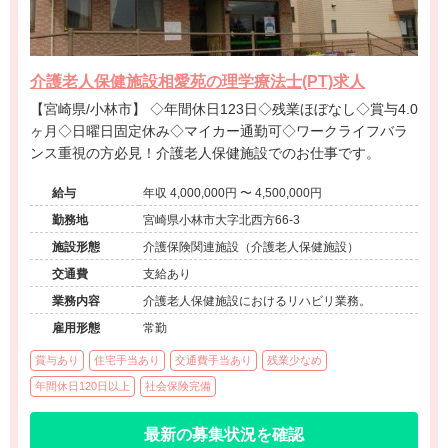
介護老人保健施設相愛苑の理学療法士(PT)求人
【宮崎県/小林市】 ◇年間休日123日◇残業ほぼなし◇賞与4.0
ヶ月◇日曜日固定休み◇マイカー通勤可◇ワークライフバラ
ンス重視の方必見！介護老人保健施設でのお仕事です。
給与
年収 4,000,000円 〜 4,500,000円
勤務地
宮崎県小林市大字北西方66-3
施設形態
介護保険関連施設（介護老人保健施設）
交通費
支給あり
業務内容
介護老人保健施設におけるリハビリ業務。
雇用形態
常勤
賞与あり
住宅手当あり
交通費手当あり
残業少なめ
年間休日120日以上
社会保険完備
最新の募集状況を確認