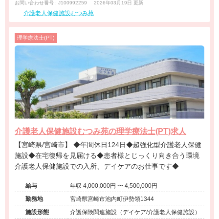
お問い合わせ番号 : J100992259
2026年03月19日 更新
介護老人保健施設むつみ苑
理学療法士(PT)
介護老人保健施設むつみ苑の理学療法士(PT)求人
【宮崎県/宮崎市】 ◆年間休日124日◆超強化型介護老人保健
施設◆在宅復帰を見届ける◆患者様とじっくり向き合う環境
介護老人保健施設での入所、デイケアのお仕事です◆
給与
年収 4,000,000円 〜 4,500,000円
勤務地
宮崎県宮崎市池内町伊勢領1344
施設形態
介護保険関連施設（デイケア/介護老人保健施設）