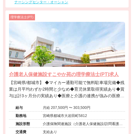
ナーシングセンター・オーシャン
理学療法士(PT)
介護老人保健施設すこやか苑の理学療法士(PT)求人
【宮崎県/都城市】 ◆マイカー通勤可能で無料駐車場完備◆残
業は月平均わずか2時間と少なめ◆育児休業取得実績あり◆賞
与は計3ヶ月分の実績あり◆医療と介護の連携が強みの医療法
人が運営する介護老人保健施設です。
給与
月給 207,500円 〜 303,500円
勤務地
宮崎県都城市大岩田町5812
施設形態
介護保険関連施設（介護老人保健施設/訪問看護・
リハ）
交通費
支給あり