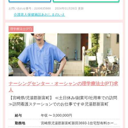
お問い合わせ番号 : J100635986
2024年01月26日 更新
介護老人保健施設あおしまのいえ
理学療法士(PT)
ナーシングセンター・オーシャンの理学療法士(PT)求
人
【宮崎県/児湯郡新富町】 ≪土日休み/副業可/社用車での訪問
≫訪問看護ステーションでのお仕事です＠児湯郡新富町
給与
年収 〜 3,000,000円
勤務地
宮崎県児湯郡新富町新田3693-1住宅型有料ホーム
ナーシングホーム・オーシャン併設