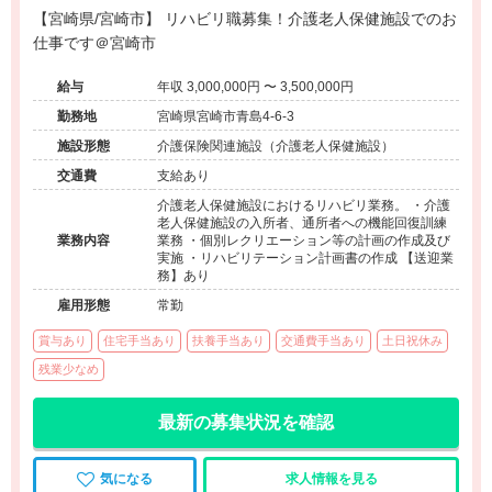
【宮崎県/宮崎市】 リハビリ職募集！介護老人保健施設でのお
仕事です＠宮崎市
給与
年収 3,000,000円 〜 3,500,000円
勤務地
宮崎県宮崎市青島4-6-3
施設形態
介護保険関連施設（介護老人保健施設）
交通費
支給あり
介護老人保健施設におけるリハビリ業務。 ・介護
老人保健施設の入所者、通所者への機能回復訓練
業務内容
業務 ・個別レクリエーション等の計画の作成及び
実施 ・リハビリテーション計画書の作成 【送迎業
務】あり
雇用形態
常勤
賞与あり
住宅手当あり
扶養手当あり
交通費手当あり
土日祝休み
残業少なめ
最新の募集状況を確認
気になる
求人情報を見る