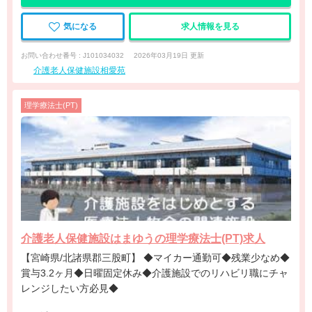
気になる
求人情報を見る
お問い合わせ番号 : J101034032
2026年03月19日 更新
介護老人保健施設相愛苑
理学療法士(PT)
介護老人保健施設はまゆうの理学療法士(PT)求人
【宮崎県/北諸県郡三股町】 ◆マイカー通勤可◆残業少なめ◆
賞与3.2ヶ月◆日曜固定休み◆介護施設でのリハビリ職にチャ
レンジしたい方必見◆