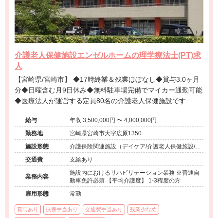
介護老人保健施設エンゼルホームの理学療法士(PT)求
人
【宮崎県/宮崎市】 ◆17時終業＆残業ほぼなし◆賞与3.0ヶ月
分◆日曜含む月9日休み◆無料駐車場完備でマイカー通勤可能
◆医療法人が運営する定員80名の介護老人保健施設です
給与
年収 3,500,000円 〜 4,000,000円
勤務地
宮崎県宮崎市大字広原1350
施設形態
介護保険関連施設（デイケア/介護老人保健施設/シ
ョートステイ）
交通費
支給あり
施設内におけるリハビリテーション業務 ※普通自
業務内容
動車免許必須 【平均介護度】 1-3程度の方
雇用形態
常勤
賞与あり
扶養手当あり
交通費手当あり
残業少なめ