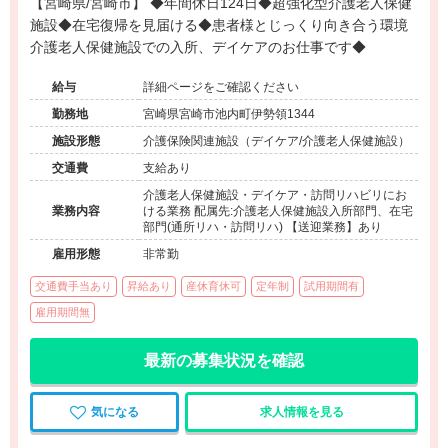
【宮崎県/宮崎市】 ◆年間休日124日◆超強化型介護老人保健
施設◆在宅復帰を見届ける◆患者様とじっくり向き合う環境
介護老人保健施設での入所、デイケアのお仕事です◆
給与
詳細ページをご確認ください
勤務地
宮崎県宮崎市池内町伊勢領1344
施設形態
介護保険関連施設（デイケア/介護老人保健施設）
交通費
支給あり
介護老人保健施設・デイケア・訪問リハビリにお
業務内容
ける業務 配属先:介護老人保健施設入所部門、在宅
部門(通所リハ・訪問リハ) 【送迎業務】あり
雇用形態
非常勤
交通費手当あり
昇給あり
産休育休可
定年制
試用期間有
雇用期間無
最新の募集状況を確認
気になる
求人情報を見る