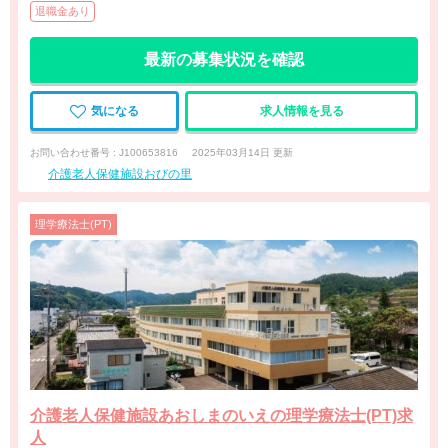
退職金あり
最新の募集状況を確認
気になる
求人情報を見る
お問い合わせ番号 : J100653816
2025年03月14日 更新
介護老人保健施設おびの里
理学療法士(PT)
介護老人保健施設あおしまのいえの理学療法士(PT)求
人