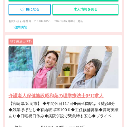
気になる
求人情報を見る
お問い合わせ番号 : J101041856
2026年07月06日 更新
池井病院
理学療法士(PT)
介護老人保健施設昭和苑の理学療法士(PT)求人
【宮崎県/延岡市】 ◆年間休日117日◆南延岡駅より徒歩8分
◆残業ほぼなし◆有給取得率100％◆主任候補募集◆賞与実績
あり◆日曜祝日休み◆病院併設で緊急時も安心◆プライベー
トと両立しやすい環境です。