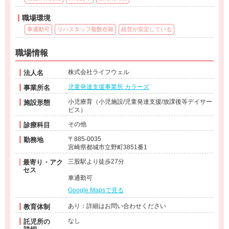
職場環境
車通勤可
リハスタッフ複数在籍
経営が安定している
職場情報
株式会社ライフウェル
法人名
児童発達支援事業所 カラーズ
事業所名
小児療育（小児施設/児童発達支援/放課後等デイサー
施設形態
ビス）
その他
診療科目
〒885-0035
勤務地
宮崎県都城市立野町3851番1
三股駅より徒歩27分
最寄り・アク
セス
車通勤可
Google Mapsで見る
あり：詳細はお問い合わせください
教育体制
なし
託児所の