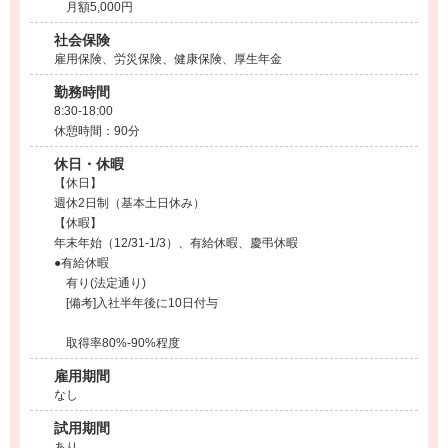
月額5,000円
社会保険
雇用保険、労災保険、健康保険、厚生年金
勤務時間
8:30-18:00
休憩時間：90分
休日・休暇
【休日】
週休2日制（基本土日休み）
【休暇】
年末年始（12/31-1/3）、有給休暇、慶弔休暇
●有給休暇
有り(法定通り)
[備考]入社半年後に10日付与
取得率80%-90%程度
雇用期間
なし
試用期間
あり