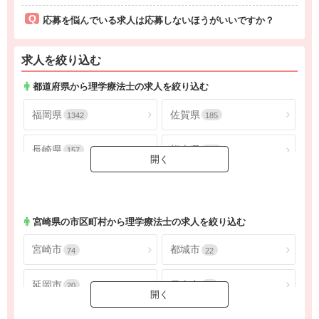
応募を悩んでいる求人は応募しないほうがいいですか？
求人を絞り込む
都道府県から理学療法士の求人を絞り込む
福岡県
佐賀県
1342
185
長崎県
熊本県
157
547
大分県
宮崎県
197
173
鹿児島県
沖縄県
303
258
宮崎県
の市区町村から理学療法士の求人を絞り込む
宮崎市
都城市
74
22
延岡市
日南市
20
16