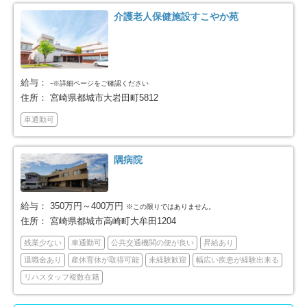
介護老人保健施設すこやか苑
給与：
-
※詳細ページをご確認ください
住所：
宮崎県都城市大岩田町5812
車通勤可
隅病院
給与：
350万円～400万円
※この限りではありません。
住所：
宮崎県都城市高崎町大牟田1204
残業少ない
車通勤可
公共交通機関の便が良い
昇給あり
退職金あり
産休育休が取得可能
未経験歓迎
幅広い疾患が経験出来る
リハスタッフ複数在籍