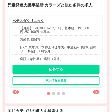
児童発達支援事業所 カラーズと
似た条件
の求人
ベテスダクリニック
介
【月給】191,300円-252,100円 基本給 191,300
円-252,100円 ※基本...
宮崎県 都城市
[バス]東年見バス停より徒歩3分 車通勤可 [駐車場]有
り [料金]1,000円/月
病院（急性期）;病院（外来）
応募する
求人情報を見る
同じカテゴリの求人を検索する