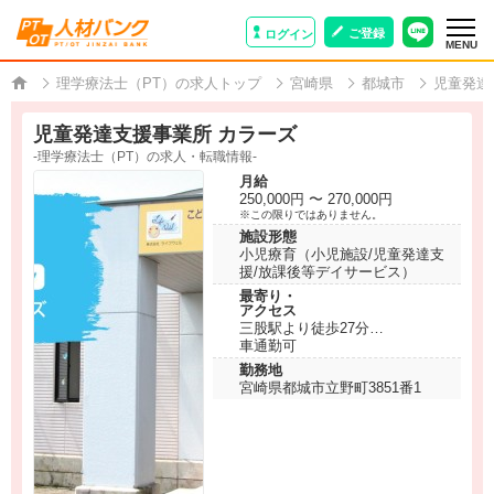
ご登録
ログイン
MENU
理学療法士（PT）の求人トップ
宮崎県
都城市
児童発達
児童発達支援事業所 カラーズ
-理学療法士（PT）の求人・転職情報-
月給
250,000円 〜 270,000円
※この限りではありません。
施設形態
小児療育（小児施設/児童発達支
援/放課後等デイサービス）
最寄り・
アクセス
三股駅より徒歩27分
車通勤可
勤務地
宮崎県都城市立野町3851番1