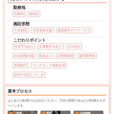
勤務地
宮崎県
都城市
施設形態
小児施設
児童発達支援
放課後等デイサービス
こだわりポイント
住宅手当あり
交通費手当あり
土日休み
社会保険完備
昇給あり
試用期間有
雇用期間無
車通勤可
リハスタッフ複数在籍
経営が安定している
選考プロセス
はじめての転職でもお任せください。万全の態勢であなたの転職をサポ
ートします。
1
ご登録
2
面談
3
日程調整