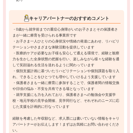
キャリアパートナーのおすすめコメント
・0歳から就学前までの重症心身障がいのお子さまとその保護者さ
まが一緒に療育を受けられる事業所です
・お子さま一人ひとりの心身状況や情緒の発達にあわせ、リハビリ
テーションやさまざまな体験活動を提供しています
・医療的ケアが必要なお子様も安心して通える環境で、経験と観察
力を生かした全身状態の把握を行い、楽しみながら様々な経験を通
して笑顔溢れる生活を送れるように関わっています
・個別支援計画に基づいたリハビリテーションや個別課題を取り入
れ、できることをひとつでも増やしていけるよう支援しています
・保護者さまも一緒に療育に参加することで、保護者間の情報交換
や日頃の悩み・不安を共有できる場となっています
・就学支援にも力を入れており、保護者さまへの勉強会や支援学
校・地元学校の見学会開催、見学同行など、それぞれのニーズに応
じた支援を計画的に行なっています
経験を考慮した年収額など、求人票には書いていない情報をキャリ
アパートナーがお伝えします！まずはお気軽にお問い合わせくださ
い。