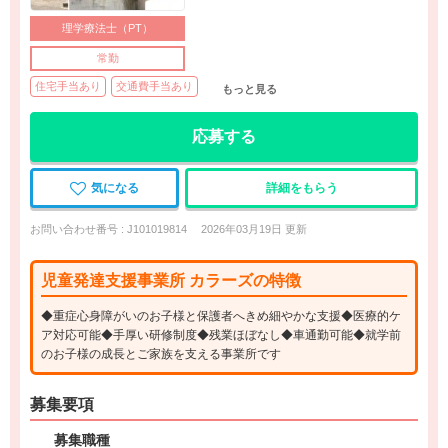
理学療法士（PT）
常勤
住宅手当あり
交通費手当あり
もっと見る
応募する
気になる
詳細をもらう
お問い合わせ番号 : J101019814
2026年03月19日 更新
児童発達支援事業所 カラーズの特徴
◆重症心身障がいのお子様と保護者へきめ細やかな支援◆医療的ケ
ア対応可能◆手厚い研修制度◆残業ほぼなし◆車通勤可能◆就学前
のお子様の成長とご家族を支える事業所です
募集要項
募集職種