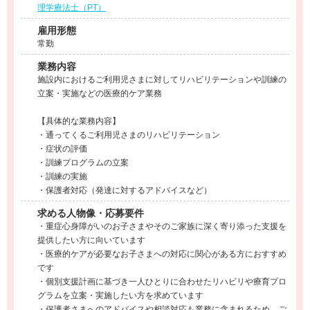
理学療法士（PT）
雇用形態
常勤
業務内容
施設内におけるご利用児さまに対してリハビリテーションや訓練の
立案・実施などの医療的ケア業務
【具体的な業務内容】
・通ってくるご利用児さまのリハビリテーション
・症状の評価
・訓練プログラムの立案
・訓練の実施
・保護者対応（発達に対するアドバイスなど）
求める人物像・応募要件
・重症心身障がいのお子さまやそのご家族に深く寄り添った支援を
提供したい方に向いています
・医療的ケアが必要なお子さまへの対応に関心がある方におすすめ
です
・個別支援計画に基づき一人ひとりに合わせたリハビリや療育プロ
グラムを立案・実施したい方を求めています
・保護者さまへのアドバイスや相談対応も業務に含まれるため、ご