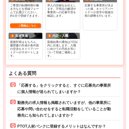
ご希望の転職時期や働
求人の詳細をお伝えし
応募する事業所が決ま
き方などを登録フォー
ます。不明点の解消や
った後、キャリアパー
ムでお選びください。
事業所への応募可否を
トナーが見学や面接日
約1分で登録できます。
確認します。
程の調整を行います。
ご登録はこちら
4
面接実施
5
内定～入職
面接対策はもちろん、
面接結果の通知は7日以
履歴書の作成や条件面
内に伝達します。入職
の交渉もキャリアパー
に向けての手続き等に
トナーがサポートしま
ついて別途ご連絡しま
す。
す。
よくある質問
「応募する」をクリックすると、すぐに応募先の事業所
に個人情報が送られてしまいますか？
勤務先の求人情報も掲載されていますが、他の事業所に
応募や問い合わせをすると転職活動をしていることが勤
務先にも知られてしまいますか？
PTOT人材バンクに登録するメリットはなんですか？