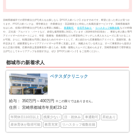
小林市
日向市
18
6
串間市
西都市
1
5
宮崎県都城市での理学療法士(PT)求人をお探しなら【PTOT人材バンク】がおすすめです。希望に合った求人が見つか
ります。PTOT人材バンクは、理学療法士・作業療法士・言語聴覚士に特化した転職支援サービスです。宮崎県都城市
をはじめ、全国の理学療法士(PT)求人を豊富に掲載し、
車通勤可
・
住宅手当あり
・
リハスタッフ複数在籍
などの特徴
えびの市
北諸県郡三股町
1
4
や、 正社員・アルバイト・パートなど、多様な雇用形態に対応しています（2026年8月6日現在）。 豊富な求人数と専門
アドバイザーのサポートにより、年収・勤務地・勤務形態などの希望条件にマッチした求人をスムーズに見つけること
が可能。さらに、転職活動を円滑に進めるためのサポートとして、求人紹介から応募書類のアドバイス、面接対策、条
件交渉まで、経験豊富なキャリアアドバイザーが手厚く支援します。 掲載されている求人は、すべて事業所から提供さ
西諸県郡高原町
児湯郡新富町
1
3
れた正規の情報。応募内容は直接事業所へ届くため、転職・復職もスムーズに進められます。宮崎県都城市で理学療法
士(PT)としてキャリアアップを目指す方は、ぜひ【PTOT人材バンク】をご活用ください。
東臼杵郡門川町
2
都城市の新着求人
ベテスダクリニック
給与：
350万円～400万円
※この限りではありません。
住所：
宮崎県都城市年見町23-12
年間休日110日以上
残業少ない
日・祝休み
車通勤可
昇給あり
産休育休が取得可能
教育充実
リハスタッフ複数在籍