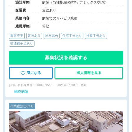
施設形態
病院（急性期/療養型/ケアミックス/外来）
交通費
支給あり
業務内容
病院でのリハビリ業務
雇用形態
常勤
教育充実
賞与あり
給与高め
住宅手当あり
扶養手当あり
交通費手当あり
募集状況を確認する
気になる
求人情報を見る
お問い合わせ番号 : J100989556
2025年07月03日 更新
鶴谷病院
作業療法士(OT)