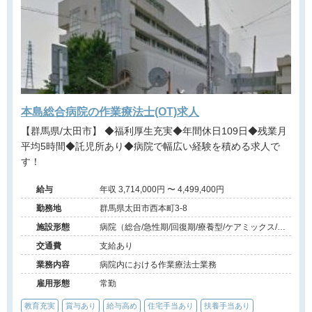
本島総合病院の作業療法士(OT)求人
【群馬県/太田市】 ◆福利厚生充実◆年間休日109日◆残業月
平均5時間◆託児所あり◆病院で幅広い経験を積める求人で
す！
給与
年収 3,714,000円 〜 4,499,400円
勤務地
群馬県太田市西本町3-8
施設形態
病院（総合/急性期/回復期/療養型/ケアミックス/外
来）、その他（その他）
交通費
支給あり
業務内容
病院内における作業療法士業務
雇用形態
常勤
教育充実
賞与あり
給与高め
住宅手当あり
扶養手当あり