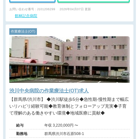
お問い合わせ番号 : J101206299
2026年04月07日 更新
館林記念病院
作業療法士(OT)
渋川中央病院の作業療法士(OT)求人
【群馬県/渋川市】 ◆渋川駅徒歩5分◆急性期-慢性期まで幅広
いリハビリ経験可能◆教育体制とフォローアップ充実◆子育
て理解のある働きやすい環境◆地域医療に貢献◆
給与
年収 3,220,000円 〜
勤務地
群馬県渋川市石原508-1