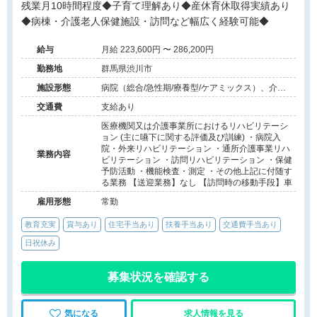
残業月10時間程度◆子育て理解あり◆産休育休取得実績あり
◆病棟・介護老人保健施設・訪問など幅広く経験可能◆
給与
月給 223,600円 〜 286,200円
勤務地
群馬県渋川市
施設形態
病院（総合/急性期/療養型/ケアミックス）、介護
保険関連施設（介護老人保健施設/訪問看護・リ
交通費
支給あり
ハ）
医療機関又は介護事業所におけるリハビリテーシ
ョン (主に嚥下に関する評価及び訓練) ・病院入
院・外来リハビリテーション ・通所介護事業リハ
業務内容
ビリテーション ・訪問リハビリテーション ・保健
予防活動 ・機能検査・測定 ・その他上記に付随す
る業務 【送迎業務】なし 【訪問時の移動手段】車
雇用形態
常勤
教育充実
賞与あり
住宅手当あり
扶養手当あり
交通費手当あり
日祝休み
募集状況を確認する
気になる
求人情報を見る