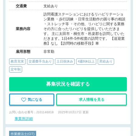
交通費
支給あり
訪問看護ステーションにおけるリハビリテーショ
ン業務 ・歩行訓練 ・日常生活動作の困り事の相談
・ストレッチ等 ・その他、リハビリに関する業務
業務内容
その方に合ったリハビリを提供していただきま
す。 主に太田市・桐生市・邑楽郡を訪問していた
だきます。1日4件-5件程度の訪問です。 【送迎業
務】なし 【訪問時の移動手段】車
雇用形態
非常勤
教育充実
交通費手当あり
土日祝休み
4週8休以上
昇給あり
定年制
募集状況を確認する
気になる
求人情報を見る
お問い合わせ番号 : J101146818
2025年10月17日 更新
事業所詳細
作業療法士(OT)