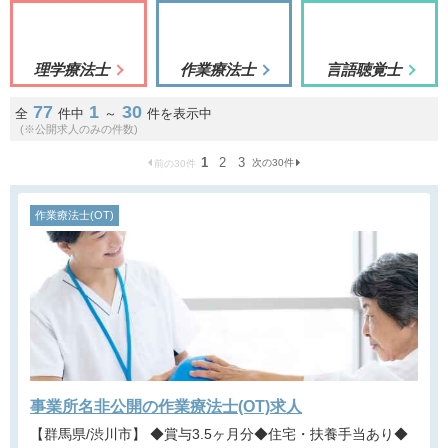
理学療法士
作業療法士
言語聴覚士
77
1
30
全
件中
～
件を表示中
(※公開求人のみの件数)
1
2
3
次の30件
前の30件
作業療法士(OT)
事業所名非公開の作業療法士(OT)求人
【群馬県/渋川市】 ◆賞与3.5ヶ月分◆住宅・扶養手当あり◆