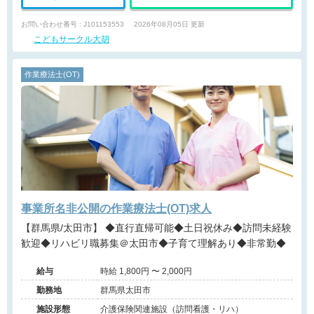
お問い合わせ番号 : J101153553
2026年08月05日 更新
こどもサークル大胡
作業療法士(OT)
事業所名非公開の作業療法士(OT)求人
【群馬県/太田市】 ◆直行直帰可能◆土日祝休み◆訪問未経験
歓迎◆リハビリ職募集＠太田市◆子育て理解あり◆非常勤◆
給与
時給 1,800円 〜 2,000円
勤務地
群馬県太田市
施設形態
介護保険関連施設（訪問看護・リハ）