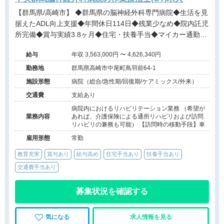
【群馬県/高崎市】 ◆群馬県の脳神経外科専門病院◆生活を見
据えたADL向上支援◆年間休日114日◆残業少なめ◆院内託児
所完備◆賞与実績3.8ヶ月◆住宅・扶養手当◆マイカー通勤
OK◆産休育休実績あり◆温かいチーム医療
給与
年収 3,563,000円 〜 4,626,340円
勤務地
群馬県高崎市中尾町鳥羽前64-1
施設形態
病院（総合/急性期/回復期/ケアミックス/外来）
交通費
支給あり
病院内におけるリハビリテーション業務 （希望が
業務内容
あれば、介護保険による通所リハビリおよび訪問
リハビリの兼務も可能） 【訪問時の移動手段】車
雇用形態
常勤
教育充実
賞与あり
給与高め
住宅手当あり
扶養手当あり
交通費手当あり
募集状況を確認する
気になる
求人情報を見る