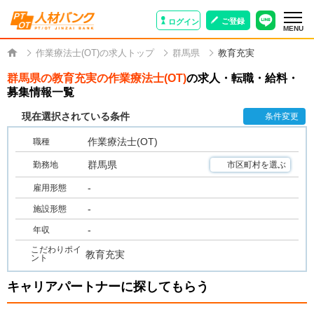
ご登録
ログイン
MENU
作業療法士(OT)の求人トップ
群馬県
教育充実
群馬県の教育充実の作業療法士(OT)
の求人・転職・給料・
募集情報一覧
現在選択されている条件
条件変更
作業療法士(OT)
職種
群馬県
勤務地
市区町村を選ぶ
-
雇用形態
-
施設形態
-
年収
こだわりポイ
教育充実
ント
キャリアパートナーに探してもらう