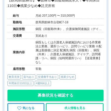
【群馬県/館林市】 ◆館林市◆回復期病院求人！◆年間休日
110日◆残業少なめ◆託児所有
給与
月給 207,100円 〜 310,000円
勤務地
群馬県館林市台宿町7-18
施設形態
病院（回復期/外来）、介護保険関連施設（デイケ
ア/介護老人保健施設/訪問看護・リハ）
交通費
支給あり
病院もしくは介護老人保健施設内における作業療
法士業務、通所リハビリ、訪問リハビリ業務 ※配
属は面接後に決定 配属先:病院（回復期）、病院
業務内容
（外来）、介護老人保健施設、デイケア、訪問看
護・リハ、病院（短時間通所リハ） 【送迎業務】
なし
雇用形態
常勤
教育充実
賞与あり
交通費手当あり
残業少なめ
年間休日110日以上
4週8休以上
募集状況を確認する
気になる
求人情報を見る