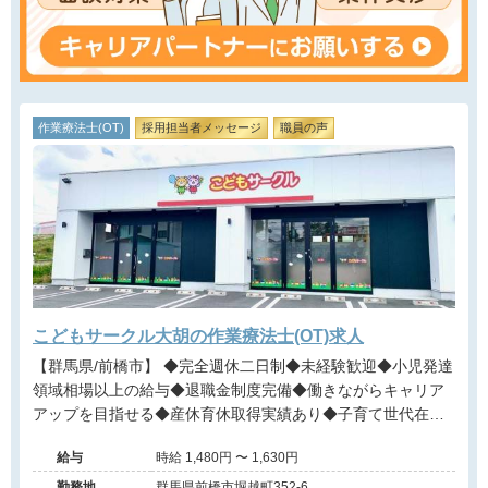
作業療法士(OT)
採用担当者メッセージ
職員の声
こどもサークル大胡の作業療法士(OT)求人
【群馬県/前橋市】 ◆完全週休二日制◆未経験歓迎◆小児発達
領域相場以上の給与◆退職金制度完備◆働きながらキャリア
アップを目指せる◆産休育休取得実績あり◆子育て世代在籍
多数◆
給与
時給 1,480円 〜 1,630円
勤務地
群馬県前橋市堀越町352-6