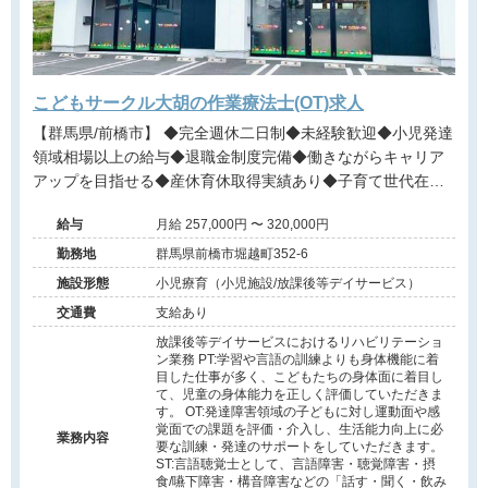
こどもサークル大胡の作業療法士(OT)求人
【群馬県/前橋市】 ◆完全週休二日制◆未経験歓迎◆小児発達
領域相場以上の給与◆退職金制度完備◆働きながらキャリア
アップを目指せる◆産休育休取得実績あり◆子育て世代在籍
多数◆
給与
月給 257,000円 〜 320,000円
勤務地
群馬県前橋市堀越町352-6
施設形態
小児療育（小児施設/放課後等デイサービス）
交通費
支給あり
放課後等デイサービスにおけるリハビリテーショ
ン業務 PT:学習や言語の訓練よりも身体機能に着
目した仕事が多く、こどもたちの身体面に着目し
て、児童の身体能力を正しく評価していただきま
す。 OT:発達障害領域の子どもに対し運動面や感
覚面での課題を評価・介入し、生活能力向上に必
業務内容
要な訓練・発達のサポートをしていただきます。
ST:言語聴覚士として、言語障害・聴覚障害・摂
食/嚥下障害・構音障害などの「話す・聞く・飲み