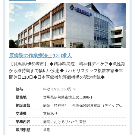
原病院の作業療法士(OT)求人
【群馬県/伊勢崎市】 ◆精神科病院・精神科デイケア◆急性期
から維持期まで幅広い疾患◆リハビリスタッフ複数在籍◆年
間休日110日◆日本医療機能評価機構の認定病院◆
給与
年収 3,938,550円 〜
勤務地
群馬県伊勢崎市境上武士898-1
施設形態
病院（精神科）、介護保険関連施設（デイケア/介
護老人保健施設）
交通費
支給あり
業務内容
病院におけるリハビリ業務
雇用形態
常勤