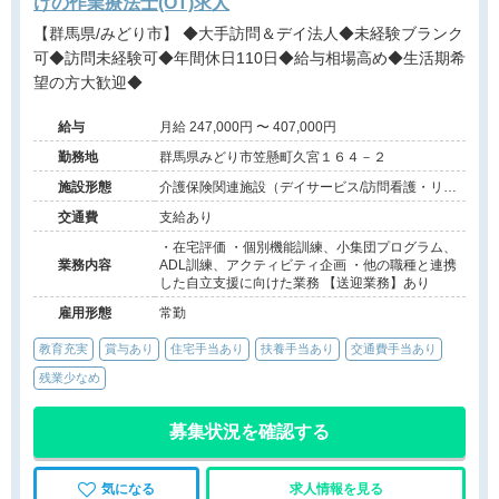
けの作業療法士(OT)求人
【群馬県/みどり市】 ◆大手訪問＆デイ法人◆未経験ブランク
可◆訪問未経験可◆年間休日110日◆給与相場高め◆生活期希
望の方大歓迎◆
給与
月給 247,000円 〜 407,000円
勤務地
群馬県みどり市笠懸町久宮１６４－２
施設形態
介護保険関連施設（デイサービス/訪問看護・リ
ハ）
交通費
支給あり
・在宅評価 ・個別機能訓練、小集団プログラム、
業務内容
ADL訓練、アクティビティ企画 ・他の職種と連携
した自立支援に向けた業務 【送迎業務】あり
雇用形態
常勤
教育充実
賞与あり
住宅手当あり
扶養手当あり
交通費手当あり
残業少なめ
募集状況を確認する
気になる
求人情報を見る