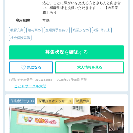
込む」ことに障がいを抱える方ときちんと向き合
い、機能訓練を提供いただきます「。 【送迎業
務】あり
雇用形態
常勤
教育充実
給与高め
交通費手当あり
残業少なめ
4週8休以上
社会保険完備
募集状況を確認する
気になる
求人情報を見る
お問い合わせ番号 : J101153556
2026年08月05日 更新
こどもサークル大胡
作業療法士(OT)
採用担当者メッセージ
職員の声