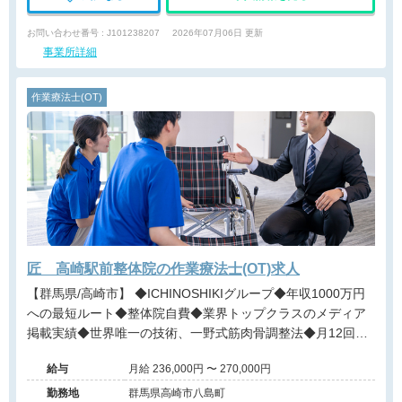
お問い合わせ番号 : J101238207
2026年07月06日 更新
事業所詳細
作業療法士(OT)
匠 高崎駅前整体院の作業療法士(OT)求人
【群馬県/高崎市】 ◆ICHINOSHIKIグループ◆年収1000万円
への最短ルート◆整体院自費◆業界トップクラスのメディア
掲載実績◆世界唯一の技術、一野式筋肉骨調整法◆月12回の
充実した研修制度◆営業時間内の研修で安心◆インセンティ
給与
月給 236,000円 〜 270,000円
ブ制度あり◆独立開業支援あり◆海外展開も視野に入れた成
長企業でプロフェッショナルを目指せる環境です。
勤務地
群馬県高崎市八島町