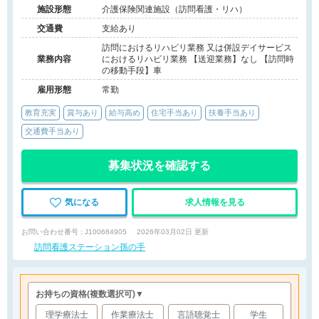
施設形態
介護保険関連施設（訪問看護・リハ）
交通費
支給あり
訪問におけるリハビリ業務 又は併設デイサービス
業務内容
におけるリハビリ業務 【送迎業務】なし 【訪問時
の移動手段】車
雇用形態
常勤
教育充実
賞与あり
給与高め
住宅手当あり
扶養手当あり
交通費手当あり
募集状況を確認する
気になる
求人情報を見る
お問い合わせ番号 : J100684905
2026年03月02日 更新
訪問看護ステーション孫の手
お持ちの資格
(複数選択可)
▼
理学療法士
作業療法士
言語聴覚士
学生