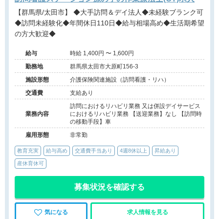
【群馬県/太田市】 ◆大手訪問＆デイ法人◆未経験ブランク可
◆訪問未経験化◆年間休日110日◆給与相場高め◆生活期希望
の方大歓迎◆
給与
時給 1,400円 〜 1,600円
勤務地
群馬県太田市大原町156-3
施設形態
介護保険関連施設（訪問看護・リハ）
交通費
支給あり
訪問におけるリハビリ業務 又は併設デイサービス
業務内容
におけるリハビリ業務 【送迎業務】なし 【訪問時
の移動手段】車
雇用形態
非常勤
教育充実
給与高め
交通費手当あり
4週8休以上
昇給あり
産休育休可
募集状況を確認する
気になる
求人情報を見る