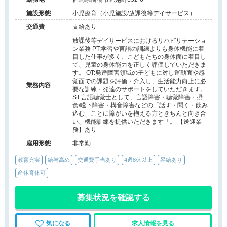
施設形態
小児療育（小児施設/放課後等デイサービス）
交通費
支給あり
放課後等デイサービスにおけるリハビリテーショ
ン業務 PT:学習や言語の訓練よりも身体機能に着
目した仕事が多く、こどもたちの身体面に着目し
て、児童の身体能力を正しく評価していただきま
す。 OT:発達障害領域の子どもに対し運動面や感
覚面での課題を評価・介入し、生活能力向上に必
業務内容
要な訓練・発達のサポートをしていただきます。
ST:言語聴覚士として、言語障害・聴覚障害・摂
食/嚥下障害・構音障害などの「話す・聞く・飲み
込む」ことに障がいを抱える方ときちんと向き合
い、機能訓練を提供いただきます「。 【送迎業
務】あり
雇用形態
非常勤
教育充実
給与高め
交通費手当あり
4週8休以上
昇給あり
産休育休可
募集状況を確認する
気になる
求人情報を見る