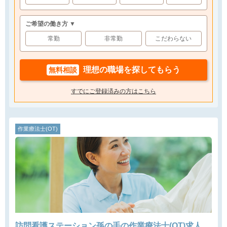
ご希望の働き方 ▼
常勤
非常勤
こだわらない
理想の職場を探してもらう
無料相談
すでにご登録済みの方はこちら
作業療法士(OT)
訪問看護ステーション孫の手の作業療法士(OT)求人