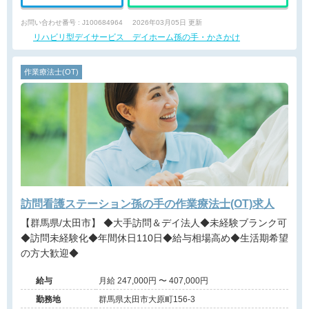
お問い合わせ番号 : J100684964
2026年03月05日 更新
リハビリ型デイサービス デイホーム孫の手・かさかけ
作業療法士(OT)
訪問看護ステーション孫の手の作業療法士(OT)求人
【群馬県/太田市】 ◆大手訪問＆デイ法人◆未経験ブランク可
◆訪問未経験化◆年間休日110日◆給与相場高め◆生活期希望
の方大歓迎◆
給与
月給 247,000円 〜 407,000円
勤務地
群馬県太田市大原町156-3