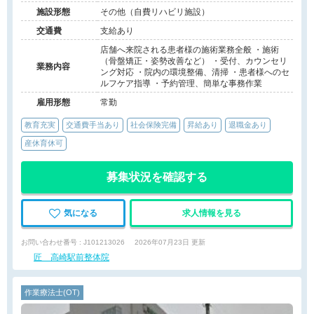
施設形態
その他（自費リハビリ施設）
交通費
支給あり
店舗へ来院される患者様の施術業務全般 ・施術
（骨盤矯正・姿勢改善など） ・受付、カウンセリ
業務内容
ング対応 ・院内の環境整備、清掃 ・患者様へのセ
ルフケア指導 ・予約管理、簡単な事務作業
雇用形態
常勤
教育充実
交通費手当あり
社会保険完備
昇給あり
退職金あり
産休育休可
募集状況を確認する
気になる
求人情報を見る
お問い合わせ番号 : J101213026
2026年07月23日 更新
匠 高崎駅前整体院
作業療法士(OT)