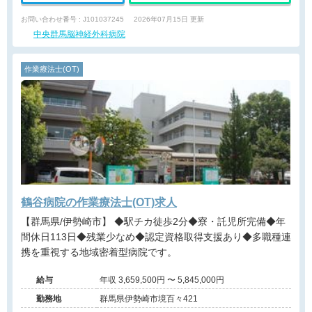
お問い合わせ番号 : J101037245
2026年07月15日 更新
中央群馬脳神経外科病院
作業療法士(OT)
鶴谷病院の作業療法士(OT)求人
【群馬県/伊勢崎市】 ◆駅チカ徒歩2分◆寮・託児所完備◆年
間休日113日◆残業少なめ◆認定資格取得支援あり◆多職種連
携を重視する地域密着型病院です。
給与
年収 3,659,500円 〜 5,845,000円
勤務地
群馬県伊勢崎市境百々421