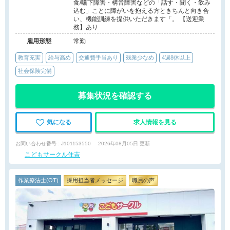
食/嚥下障害・構音障害などの「話す・聞く・飲み
込む」ことに障がいを抱える方ときちんと向き合
い、機能訓練を提供いただきます「。 【送迎業
務】あり
雇用形態
常勤
教育充実
給与高め
交通費手当あり
残業少なめ
4週8休以上
社会保険完備
募集状況を確認する
気になる
求人情報を見る
お問い合わせ番号 : J101153550
2026年08月05日 更新
こどもサークル住吉
作業療法士(OT)
採用担当者メッセージ
職員の声