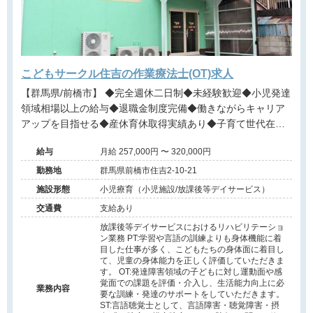
こどもサークル住吉の作業療法士(OT)求人
【群馬県/前橋市】 ◆完全週休二日制◆未経験歓迎◆小児発達
領域相場以上の給与◆退職金制度完備◆働きながらキャリア
アップを目指せる◆産休育休取得実績あり◆子育て世代在籍
多数◆
給与
月給 257,000円 〜 320,000円
勤務地
群馬県前橋市住吉2-10-21
施設形態
小児療育（小児施設/放課後等デイサービス）
交通費
支給あり
放課後等デイサービスにおけるリハビリテーショ
ン業務 PT:学習や言語の訓練よりも身体機能に着
目した仕事が多く、こどもたちの身体面に着目し
て、児童の身体能力を正しく評価していただきま
す。 OT:発達障害領域の子どもに対し運動面や感
覚面での課題を評価・介入し、生活能力向上に必
業務内容
要な訓練・発達のサポートをしていただきます。
ST:言語聴覚士として、言語障害・聴覚障害・摂