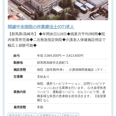
関越中央病院の作業療法士(OT)求人
【群馬県/高崎市】 ◆年間休日118日◆残業月平均3時間◆院
内保育所完備◆二次救急指定病院◆介護老人保健施設併設で
幅広く経験可能◆
給与
年収 3,084,000円 〜 3,813,600円
勤務地
群馬県高崎市北原町71
施設形態
病院（急性期/外来）、介護保険関連施設（デイケ
ア/訪問看護・リハ）
交通費
支給あり
病院、通所リハビリテーション、訪問リハビリテ
ーションにおける業務を行います。 心大血管疾患
業務内容
リハビリ、運動器リハビリ、がんリハビリ等、多
種多様な疾患の患者様を担当頂きます。 【送迎業
務】なし
雇用形態
常勤
教育充実
賞与あり
交通費手当あり
残業少なめ