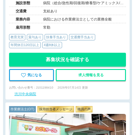
施設形態
病院（総合/急性期/回復期/療養型/ケアミックス/外
来）、介護保険関連施設（デイケア/訪問看護・リ
交通費
支給あり
ハ）
業務内容
病院における作業療法士としての業務全般
雇用形態
常勤
教育充実
賞与あり
扶養手当あり
交通費手当あり
年間休日120日以上
4週8休以上
募集状況を確認する
気になる
求人情報を見る
お問い合わせ番号 : J101198410
2026年07月14日 更新
渋川中央病院
作業療法士(OT)
採用担当者メッセージ
職員の声