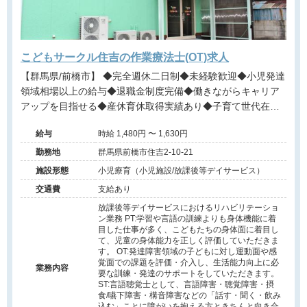
こどもサークル住吉の作業療法士(OT)求人
【群馬県/前橋市】 ◆完全週休二日制◆未経験歓迎◆小児発達
領域相場以上の給与◆退職金制度完備◆働きながらキャリア
アップを目指せる◆産休育休取得実績あり◆子育て世代在籍
多数◆
給与
時給 1,480円 〜 1,630円
勤務地
群馬県前橋市住吉2-10-21
施設形態
小児療育（小児施設/放課後等デイサービス）
交通費
支給あり
放課後等デイサービスにおけるリハビリテーショ
ン業務 PT:学習や言語の訓練よりも身体機能に着
目した仕事が多く、こどもたちの身体面に着目し
て、児童の身体能力を正しく評価していただきま
す。 OT:発達障害領域の子どもに対し運動面や感
覚面での課題を評価・介入し、生活能力向上に必
業務内容
要な訓練・発達のサポートをしていただきます。
ST:言語聴覚士として、言語障害・聴覚障害・摂
食/嚥下障害・構音障害などの「話す・聞く・飲み
込む」ことに障がいを抱える方ときちんと向き合