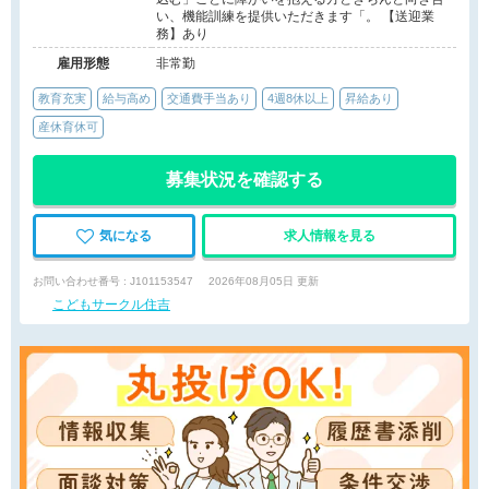
い、機能訓練を提供いただきます「。 【送迎業
務】あり
雇用形態
非常勤
教育充実
給与高め
交通費手当あり
4週8休以上
昇給あり
産休育休可
募集状況を確認する
気になる
求人情報を見る
お問い合わせ番号 : J101153547
2026年08月05日 更新
こどもサークル住吉