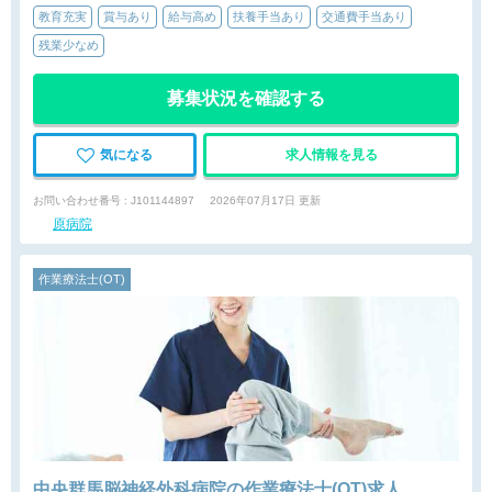
教育充実
賞与あり
給与高め
扶養手当あり
交通費手当あり
残業少なめ
募集状況を確認する
気になる
求人情報を見る
お問い合わせ番号 : J101144897
2026年07月17日 更新
原病院
作業療法士(OT)
中央群馬脳神経外科病院の作業療法士(OT)求人