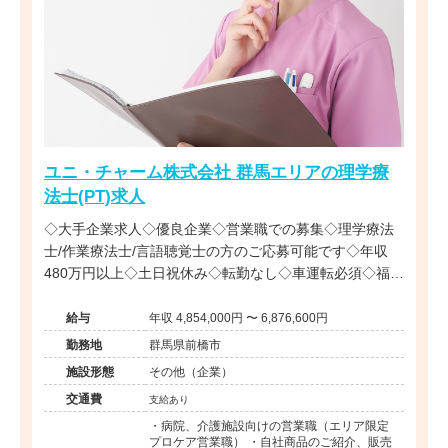
ユニ・チャーム株式会社 群馬エリアの理学療
法士(PT)求人
◇大手企業求人◇優良企業◇営業職での募集◇理学療法
士/作業療法士/言語聴覚士の方のご応募可能です◇年収
480万円以上◇土日祝休み◇転勤なし◇車運転必須◇福利
厚生充実◇リハビリ職全国に複数在籍◇
給与
年収 4,854,000円 〜 6,876,600円
勤務地
群馬県前橋市
施設形態
その他（企業）
交通費
支給あり
・病院、介護施設向けの営業職（エリア限定
プロケア営業職） ・自社商品のご紹介、販売