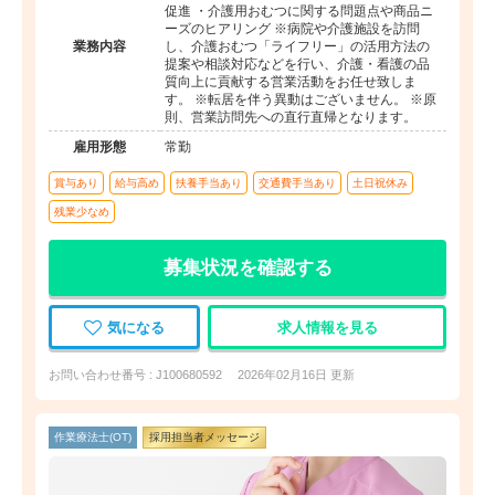
促進 ・介護用おむつに関する問題点や商品ニ
ーズのヒアリング ※病院や介護施設を訪問
業務内容
し、介護おむつ「ライフリー」の活用方法の
提案や相談対応などを行い、介護・看護の品
質向上に貢献する営業活動をお任せ致しま
す。 ※転居を伴う異動はございません。 ※原
則、営業訪問先への直行直帰となります。
雇用形態
常勤
賞与あり
給与高め
扶養手当あり
交通費手当あり
土日祝休み
残業少なめ
募集状況を確認する
気になる
求人情報を見る
お問い合わせ番号 : J100680592
2026年02月16日 更新
作業療法士(OT)
採用担当者メッセージ