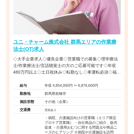
ユニ・チャーム株式会社 群馬エリアの作業療
法士(OT)求人
◇大手企業求人◇優良企業◇営業職での募集◇理学療法
士/作業療法士/言語聴覚士の方のご応募可能です◇年収
480万円以上◇土日祝休み◇転勤なし◇車運転必須◇福利
厚生充実◇リハビリ職全国に複数在籍◇
給与
年収 4,854,000円 〜 6,876,600円
勤務地
群馬県前橋市
施設形態
その他（企業）
交通費
支給あり
・病院、介護施設向けの営業職（エリア限定
プロケア営業職） ・自社商品のご紹介、販売
促進 ・介護用おむつに関する問題点や商品ニ
ーズのヒアリング ※病院や介護施設を訪問