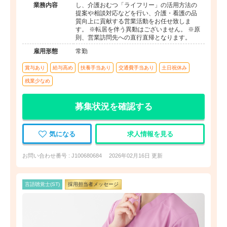
業務内容
し、介護おむつ「ライフリー」の活用方法の
提案や相談対応などを行い、介護・看護の品
質向上に貢献する営業活動をお任せ致しま
す。 ※転居を伴う異動はございません。 ※原
則、営業訪問先への直行直帰となります。
雇用形態
常勤
賞与あり
給与高め
扶養手当あり
交通費手当あり
土日祝休み
残業少なめ
募集状況を確認する
気になる
求人情報を見る
お問い合わせ番号 : J100680684
2026年02月16日 更新
言語聴覚士(ST)
採用担当者メッセージ