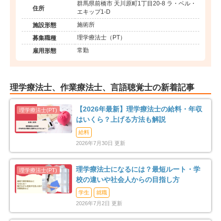
群馬県前橋市 天川原町1丁目20-8 ラ・ベル・
住所
エキップ1-D
施術所
施設形態
理学療法士（PT）
募集職種
常勤
雇用形態
理学療法士、作業療法士、言語聴覚士の新着記事
【2026年最新】理学療法士の給料・年収
はいくら？上げる方法も解説
給料
2026年7月30日 更新
理学療法士になるには？最短ルート・学
校の違いや社会人からの目指し方
学生
就職
2026年7月2日 更新