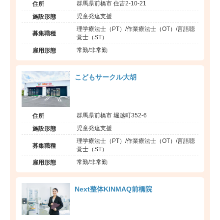
群馬県前橋市 住吉2-10-21
住所
児童発達支援
施設形態
理学療法士（PT）/作業療法士（OT）/言語聴
募集職種
覚士（ST）
常勤/非常勤
雇用形態
こどもサークル大胡
群馬県前橋市 堀越町352-6
住所
児童発達支援
施設形態
理学療法士（PT）/作業療法士（OT）/言語聴
募集職種
覚士（ST）
常勤/非常勤
雇用形態
Next整体KINMAQ前橋院