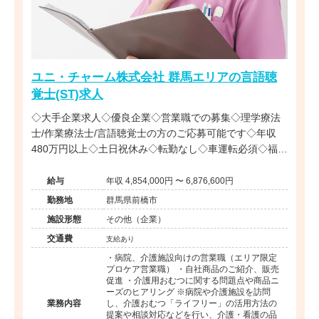
ユニ・チャーム株式会社 群馬エリアの言語聴
覚士(ST)求人
◇大手企業求人◇優良企業◇営業職での募集◇理学療法
士/作業療法士/言語聴覚士の方のご応募可能です◇年収
480万円以上◇土日祝休み◇転勤なし◇車運転必須◇福利
厚生充実◇リハビリ職全国に複数在籍◇
給与
年収 4,854,000円 〜 6,876,600円
勤務地
群馬県前橋市
施設形態
その他（企業）
交通費
支給あり
・病院、介護施設向けの営業職（エリア限定
プロケア営業職） ・自社商品のご紹介、販売
促進 ・介護用おむつに関する問題点や商品ニ
ーズのヒアリング ※病院や介護施設を訪問
業務内容
し、介護おむつ「ライフリー」の活用方法の
提案や相談対応などを行い、介護・看護の品