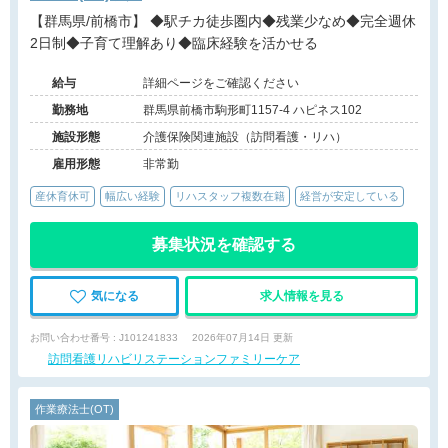
【群馬県/前橋市】 ◆駅チカ徒歩圏内◆残業少なめ◆完全週休
2日制◆子育て理解あり◆臨床経験を活かせる
給与
詳細ページをご確認ください
勤務地
群馬県前橋市駒形町1157-4 ハピネス102
施設形態
介護保険関連施設（訪問看護・リハ）
雇用形態
非常勤
産休育休可
幅広い経験
リハスタッフ複数在籍
経営が安定している
募集状況を確認する
気になる
求人情報を見る
お問い合わせ番号 : J101241833
2026年07月14日 更新
訪問看護リハビリステーションファミリーケア
作業療法士(OT)