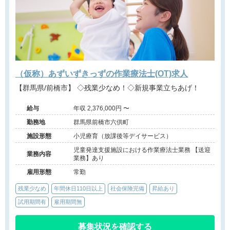
（仮称）あずいずきっずの作業療法士(OT)求人
【群馬県/前橋市】 ◇残業少なめ！◇新規事業立ちあげ！
給与
年収 2,376,000円 〜
勤務地
群馬県前橋市六供町
施設形態
小児療育（放課後等デイサービス）
児童発達支援施設における作業療法士業務 【送迎
業務内容
業務】あり
雇用形態
常勤
残業少なめ
年間休日110日以上
社会保険完備
昇給あり
試用期間有
雇用期間無
募集状況を確認する