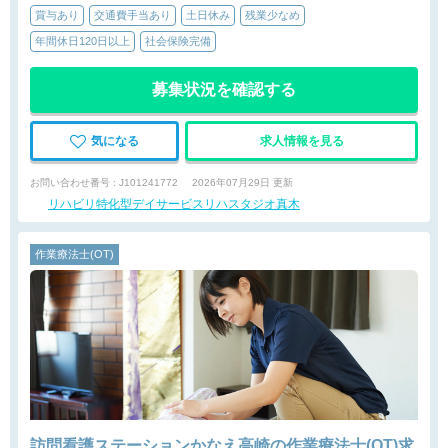
賞与あり
交通費手当あり
土日休み
残業少なめ
年間休日120日以上
社会保険完備
募集状況を確認する
気になる
求人情報を見る
お問い合わせ番号 : J101241772
2026年07月29日 更新
リハビリ特化型デイサービスリハスタジオ真木
作業療法士(OT)
訪問看護ステーションかなえ高崎の作業療法士(OT)求