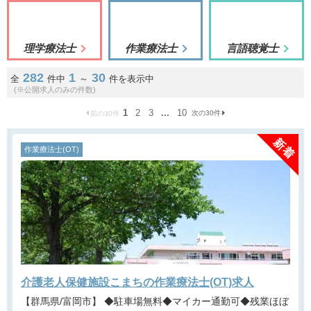
理学療法士
作業療法士
言語聴覚士
282
1
30
全
件中
～
件を表示中
(※公開求人のみの件数)
1
2
3
...
10
次の30件
前の30件
作業療法士(OT)
介護老人保健施設こまちの作業療法士(OT)求人
【群馬県/富岡市】 ◆駐車場無料◆マイカー通勤可◆残業ほぼ