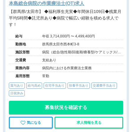
本島総合病院の作業療法士(OT)求人
【群馬県/太田市】 ◆福利厚生充実◆年間休日109日◆残業月
平均5時間◆託児所あり◆病院で幅広い経験を積める求人で
す！
給与
年収 3,714,000円 〜 4,499,400円
勤務地
群馬県太田市西本町3-8
施設形態
病院（総合/急性期/回復期/療養型/ケアミックス/外
来）、その他（その他）
交通費
支給あり
業務内容
病院内における作業療法士業務
雇用形態
常勤
賞与あり
給与高め
住宅手当あり
扶養手当あり
交通費手当あり
日祝休み
募集状況を確認する
気になる
求人情報を見る