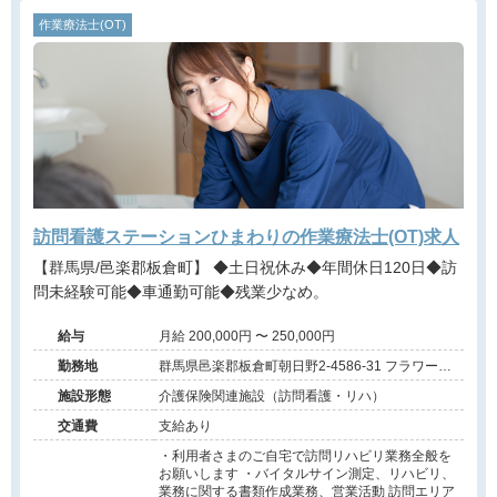
作業療法士(OT)
訪問看護ステーションひまわりの作業療法士(OT)求人
【群馬県/邑楽郡板倉町】 ◆土日祝休み◆年間休日120日◆訪
問未経験可能◆車通勤可能◆残業少なめ。
給与
月給 200,000円 〜 250,000円
勤務地
群馬県邑楽郡板倉町朝日野2-4586-31 フラワーリ
ーフ101号室
施設形態
介護保険関連施設（訪問看護・リハ）
交通費
支給あり
・利用者さまのご自宅で訪問リハビリ業務全般を
お願いします ・バイタルサイン測定、リハビリ、
業務に関する書類作成業務、営業活動 訪問エリア