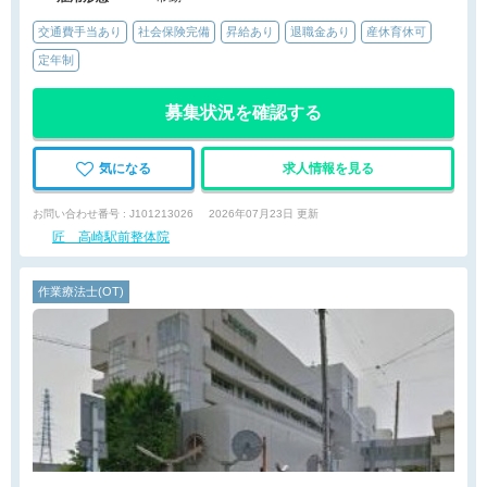
交通費手当あり
社会保険完備
昇給あり
退職金あり
産休育休可
定年制
募集状況を確認する
気になる
求人情報を見る
お問い合わせ番号 : J101213026
2026年07月23日 更新
匠 高崎駅前整体院
作業療法士(OT)