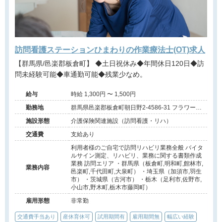
訪問看護ステーションひまわりの作業療法士(OT)求人
【群馬県/邑楽郡板倉町】 ◆土日祝休み◆年間休日120日◆訪
問未経験可能◆車通勤可能◆残業少なめ。
給与
時給 1,300円 〜 1,500円
勤務地
群馬県邑楽郡板倉町朝日野2-4586-31 フラワーリ
ーフ101号室
施設形態
介護保険関連施設（訪問看護・リハ）
交通費
支給あり
利用者様のご自宅で訪問リハビリ業務全般 バイタ
ルサイン測定、リハビリ、業務に関する書類作成
業務 訪問エリア ・群馬県（板倉町,明和町,館林市,
業務内容
邑楽町,千代田町,大泉町） ・埼玉県（加須市,羽生
市） ・茨城県（古河市） ・栃木（足利市,佐野市,
小山市,野木町,栃木市藤岡町）
雇用形態
非常勤
交通費手当あり
産休育休可
試用期間有
雇用期間無
幅広い経験