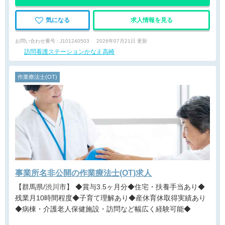
気になる
求人情報を見る
お問い合わせ番号 : J101240503
2026年07月21日 更新
訪問看護ステーションかなえ高崎
作業療法士(OT)
事業所名非公開の作業療法士(OT)求人
【群馬県/渋川市】 ◆賞与3.5ヶ月分◆住宅・扶養手当あり◆
残業月10時間程度◆子育て理解あり◆産休育休取得実績あり
◆病棟・介護老人保健施設・訪問など幅広く経験可能◆