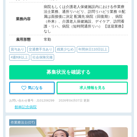
病院もしくは介護老人保健施設内における作業療
法士業務、通所リハビリ、訪問リハビリ業務 ※配
属は面接後に決定 配属先:病院（回復期）、病院
業務内容
（外来）、介護老人保健施設、デイケア、訪問看
護・リハ、病院（短時間通所リハ） 【送迎業務】
なし
雇用形態
常勤
賞与あり
交通費手当あり
残業少なめ
年間休日110日以上
4週8休以上
社会保険完備
募集状況を確認する
気になる
求人情報を見る
お問い合わせ番号 : J101206299
2026年04月07日 更新
館林記念病院
作業療法士(OT)