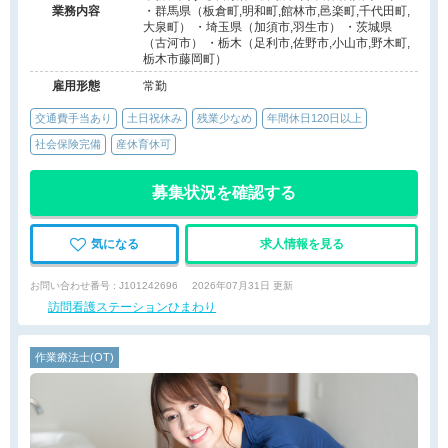
業務内容
・群馬県（板倉町,明和町,館林市,邑楽町,千代田町,
大泉町） ・埼玉県（加須市,羽生市） ・茨城県
（古河市） ・栃木（足利市,佐野市,小山市,野木町,
栃木市藤岡町）
雇用形態
常勤
交通費手当あり
土日祝休み
残業少なめ
年間休日120日以上
社会保険完備
産休育休可
募集状況を確認する
気になる
求人情報を見る
お問い合わせ番号 : J101242696
2026年07月31日 更新
訪問看護ステーションひまわり
作業療法士(OT)