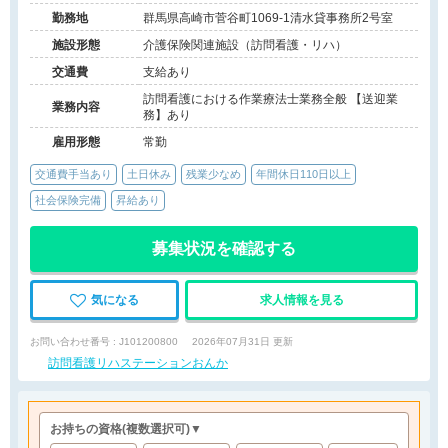
勤務地
群馬県高崎市菅谷町1069-1清水貸事務所2号室
施設形態
介護保険関連施設（訪問看護・リハ）
交通費
支給あり
訪問看護における作業療法士業務全般 【送迎業
業務内容
務】あり
雇用形態
常勤
交通費手当あり
土日休み
残業少なめ
年間休日110日以上
社会保険完備
昇給あり
募集状況を確認する
気になる
求人情報を見る
お問い合わせ番号 : J101200800
2026年07月31日 更新
訪問看護リハステーションおんか
お持ちの資格
(複数選択可)
▼