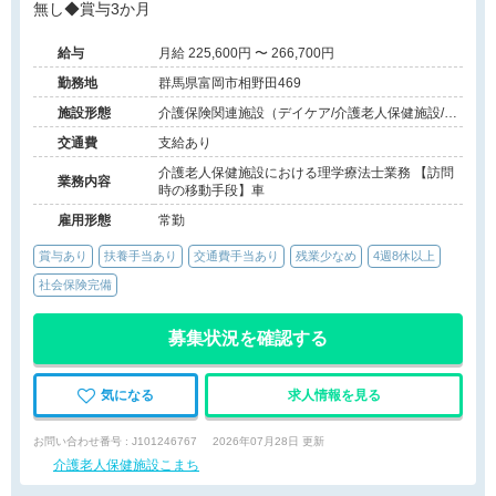
無し◆賞与3か月
給与
月給 225,600円 〜 266,700円
勤務地
群馬県富岡市相野田469
施設形態
介護保険関連施設（デイケア/介護老人保健施設/訪
問看護・リハ）
交通費
支給あり
介護老人保健施設における理学療法士業務 【訪問
業務内容
時の移動手段】車
雇用形態
常勤
賞与あり
扶養手当あり
交通費手当あり
残業少なめ
4週8休以上
社会保険完備
募集状況を確認する
気になる
求人情報を見る
お問い合わせ番号 : J101246767
2026年07月28日 更新
介護老人保健施設こまち