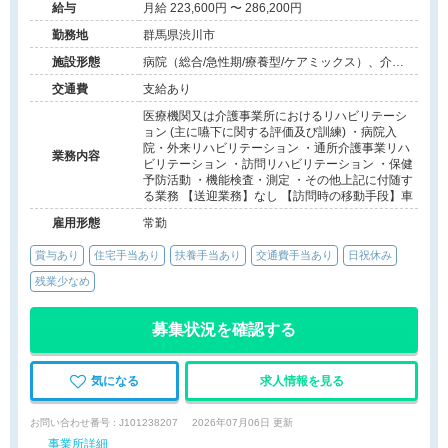
給与
月給 223,600円 〜 286,200円
勤務地
群馬県渋川市
施設形態
病院（総合/急性期/療養型/ケアミックス）、介護
保険関連施設（介護老人保健施設/訪問看護・リ
交通費
支給あり
ハ）
医療機関又は介護事業所におけるリハビリテーシ
ョン (主に嚥下に関する評価及び訓練) ・病院入
院・外来リハビリテーション ・通所介護事業リハ
業務内容
ビリテーション ・訪問リハビリテーション ・保健
予防活動 ・機能検査・測定 ・その他上記に付随す
る業務 【送迎業務】なし 【訪問時の移動手段】車
雇用形態
常勤
賞与あり
住宅手当あり
扶養手当あり
交通費手当あり
日祝休み
残業少なめ
募集状況を確認する
気になる
求人情報を見る
お問い合わせ番号 : J101238207
2026年07月06日 更新
事業所詳細