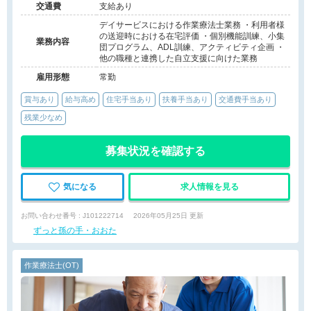
交通費
支給あり
デイサービスにおける作業療法士業務 ・利用者様
の送迎時における在宅評価 ・個別機能訓練、小集
業務内容
団プログラム、ADL訓練、アクティビティ企画 ・
他の職種と連携した自立支援に向けた業務
雇用形態
常勤
賞与あり
給与高め
住宅手当あり
扶養手当あり
交通費手当あり
残業少なめ
募集状況を確認する
気になる
求人情報を見る
お問い合わせ番号 : J101222714
2026年05月25日 更新
ずっと孫の手・おおた
作業療法士(OT)