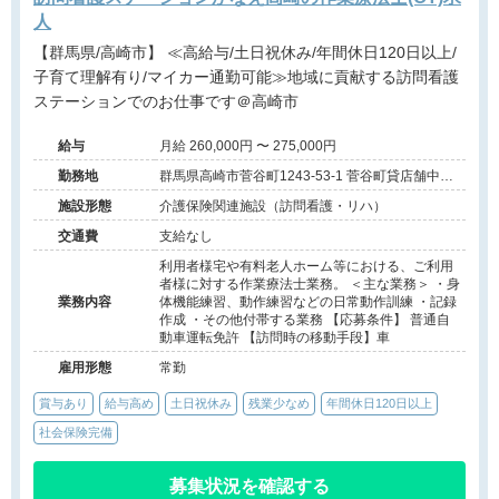
人
【群馬県/高崎市】 ≪高給与/土日祝休み/年間休日120日以上/
子育て理解有り/マイカー通勤可能≫地域に貢献する訪問看護
ステーションでのお仕事です＠高崎市
給与
月給 260,000円 〜 275,000円
勤務地
群馬県高崎市菅谷町1243-53-1 菅谷町貸店舗中号
室
施設形態
介護保険関連施設（訪問看護・リハ）
交通費
支給なし
利用者様宅や有料老人ホーム等における、ご利用
者様に対する作業療法士業務。 ＜主な業務＞ ・身
業務内容
体機能練習、動作練習などの日常動作訓練 ・記録
作成 ・その他付帯する業務 【応募条件】 普通自
動車運転免許 【訪問時の移動手段】車
雇用形態
常勤
賞与あり
給与高め
土日祝休み
残業少なめ
年間休日120日以上
社会保険完備
募集状況を確認する