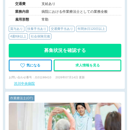
来）、介護保険関連施設（デイケア/訪問看護・リ
交通費
支給あり
ハ）
業務内容
病院における作業療法士としての業務全般
雇用形態
常勤
賞与あり
扶養手当あり
交通費手当あり
年間休日120日以上
4週8休以上
社会保険完備
募集状況を確認する
気になる
求人情報を見る
お問い合わせ番号 : J101198410
2026年07月14日 更新
渋川中央病院
作業療法士(OT)