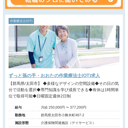
作業療法士(OT)
ずっと孫の手・おおたの作業療法士(OT)求人
【群馬県/太田市】 ◆多様なデザインの空間設備◆その日の気
分で活動を選択◆専門知識を学び成長できる◆有休は1時間単
位で取得可能◆日曜固定週休2日制
給与
月給 250,000円 〜 377,200円
勤務地
群馬県太田市小舞木町487-2
施設形態
介護保険関連施設（デイサービス）