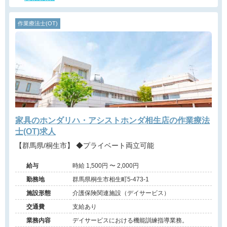
作業療法士(OT)
家具のホンダリハ・アシストホンダ相生店の作業療法
士(OT)求人
【群馬県/桐生市】 ◆プライベート両立可能
給与
時給 1,500円 〜 2,000円
勤務地
群馬県桐生市相生町5-473-1
施設形態
介護保険関連施設（デイサービス）
交通費
支給あり
業務内容
デイサービスにおける機能訓練指導業務。