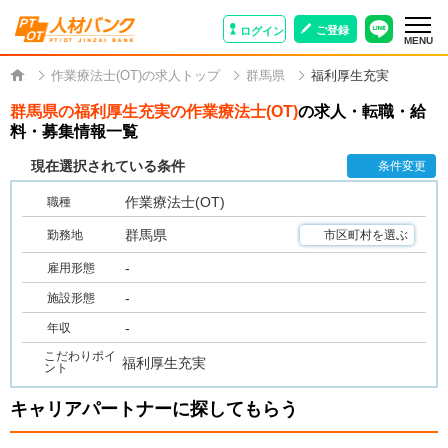
ご登録
ログイン
MENU
作業療法士(OT)の求人トップ
群馬県
福利厚生充実
群馬県の福利厚生充実の作業療法士(OT)
の求人・転職・給
料・募集情報一覧
現在選択されている条件
条件変更
作業療法士(OT)
職種
群馬県
勤務地
市区町村を選ぶ
-
雇用形態
-
施設形態
-
年収
こだわりポイ
福利厚生充実
ント
キャリアパートナーに探してもらう