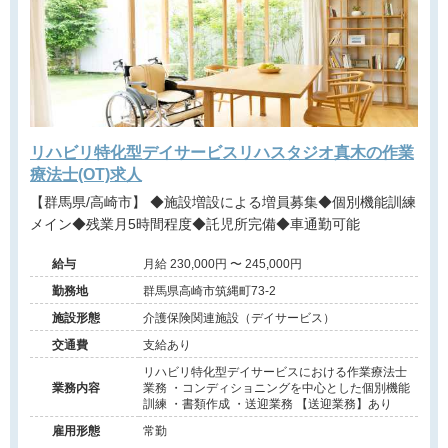
リハビリ特化型デイサービスリハスタジオ真木の作業
療法士(OT)求人
【群馬県/高崎市】 ◆施設増設による増員募集◆個別機能訓練
メイン◆残業月5時間程度◆託児所完備◆車通勤可能
給与
月給 230,000円 〜 245,000円
勤務地
群馬県高崎市筑縄町73-2
施設形態
介護保険関連施設（デイサービス）
交通費
支給あり
リハビリ特化型デイサービスにおける作業療法士
業務内容
業務 ・コンディショニングを中心とした個別機能
訓練 ・書類作成 ・送迎業務 【送迎業務】あり
雇用形態
常勤