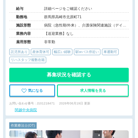
給与
詳細ページをご確認ください
勤務地
群馬県高崎市北原町71
施設形態
病院（急性期/外来）、介護保険関連施設（デイケ
ア/訪問看護・リハ）
業務内容
【送迎業務】なし
雇用形態
非常勤
託児所あり
産休育休可
幅広い経験
駅orバス停近い
車通勤可
リハスタッフ複数在籍
募集状況を確認する
気になる
求人情報を見る
お問い合わせ番号 : J101218471
2026年06月19日 更新
関越中央病院
作業療法士(OT)