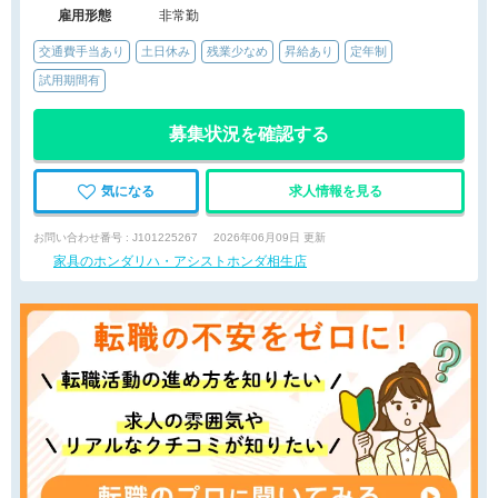
雇用形態
非常勤
交通費手当あり
土日休み
残業少なめ
昇給あり
定年制
試用期間有
募集状況を確認する
気になる
求人情報を見る
お問い合わせ番号 : J101225267
2026年06月09日 更新
家具のホンダリハ・アシストホンダ相生店