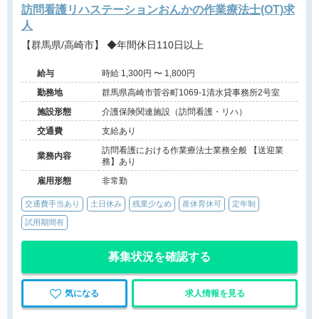
訪問看護リハステーションおんかの作業療法士(OT)求
人
【群馬県/高崎市】 ◆年間休日110日以上
給与
時給 1,300円 〜 1,800円
勤務地
群馬県高崎市菅谷町1069-1清水貸事務所2号室
施設形態
介護保険関連施設（訪問看護・リハ）
交通費
支給あり
訪問看護における作業療法士業務全般 【送迎業
業務内容
務】あり
雇用形態
非常勤
交通費手当あり
土日休み
残業少なめ
産休育休可
定年制
試用期間有
募集状況を確認する
気になる
求人情報を見る