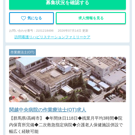
募集状況を確認する
気になる
求人情報を見る
お問い合わせ番号 : J101218496
2026年07月14日 更新
訪問看護リハビリステーションファミリーケア
作業療法士(OT)
関越中央病院の作業療法士(OT)求人
【群馬県/高崎市】 ◆年間休日118日◆残業月平均3時間◆院
内保育所完備◆二次救急指定病院◆介護老人保健施設併設で
幅広く経験可能