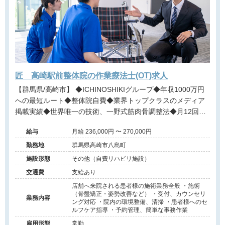
匠 高崎駅前整体院の作業療法士(OT)求人
【群馬県/高崎市】 ◆ICHINOSHIKIグループ◆年収1000万円
への最短ルート◆整体院自費◆業界トップクラスのメディア
掲載実績◆世界唯一の技術、一野式筋肉骨調整法◆月12回の
充実した研修制度◆営業時間内の研修で安心◆インセンティ
給与
月給 236,000円 〜 270,000円
ブ制度あり◆独立開業支援あり◆海外展開も視野に入れた成
長企業でプロフェッショナルを目指せる環境です。
勤務地
群馬県高崎市八島町
施設形態
その他（自費リハビリ施設）
交通費
支給あり
店舗へ来院される患者様の施術業務全般 ・施術
（骨盤矯正・姿勢改善など） ・受付、カウンセリ
業務内容
ング対応 ・院内の環境整備、清掃 ・患者様へのセ
ルフケア指導 ・予約管理、簡単な事務作業
雇用形態
常勤