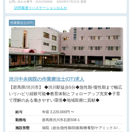
お問い合わせ番号 : J101200808
2026年07月31日 更新
訪問看護リハステーションおんか
作業療法士(OT)
渋川中央病院の作業療法士(OT)求人
【群馬県/渋川市】 ◆渋川駅徒歩5分◆急性期-慢性期まで幅広
いリハビリ経験可能◆教育体制とフォローアップ充実◆子育
て理解のある働きやすい環境◆地域医療に貢献◆
給与
年収 3,220,000円 〜
勤務地
群馬県渋川市石原508-1
施設形態
病院（総合/急性期/回復期/療養型/ケアミックス/外