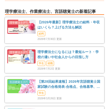
理学療法士、作業療法士、言語聴覚士の新着記事
【2026年最新】理学療法士の給料・年収
はいくら？上げる方法も解説
給料
2026年7月30日 更新
理学療法士になるには？最短ルート・学
校の違いや社会人からの目指し方
学生
就職
2026年7月2日 更新
【第28回結果速報】2026年言語聴覚士国
家試験の合格発表-合格点、合格基準、合
格率など-
学生
2026年3月26日 更新