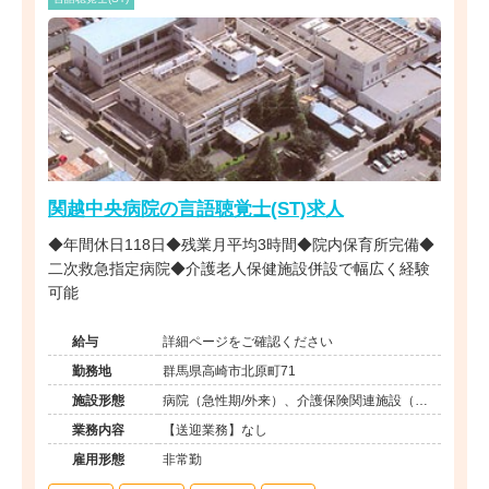
関越中央病院の言語聴覚士(ST)求人
◆年間休日118日◆残業月平均3時間◆院内保育所完備◆
二次救急指定病院◆介護老人保健施設併設で幅広く経験
可能
給与
詳細ページをご確認ください
勤務地
群馬県高崎市北原町71
施設形態
病院（急性期/外来）、介護保険関連施設（デ
イケア/訪問看護・リハ）
業務内容
【送迎業務】なし
雇用形態
非常勤