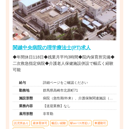
関越中央病院の理学療法士(PT)求人
◆年間休日118日◆残業月平均3時間◆院内保育所完備◆
二次救急指定病院◆介護老人保健施設併設で幅広く経験
可能
給与
詳細ページをご確認ください
勤務地
群馬県高崎市北原町71
施設形態
病院（急性期/外来）、介護保険関連施設（デ
イケア/訪問看護・リハ）
業務内容
【送迎業務】なし
雇用形態
非常勤
託児所あり
産休育休可
幅広い経験
駅orバス停近い
車通勤可