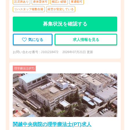
託児所あり
産休育休可
幅広い経験
車通勤可
リハスタッフ複数在籍
経営が安定している
募集状況を確認する
気になる
求人情報を見る
お問い合わせ番号 : J101218472
2026年07月21日 更新
理学療法士(PT)
関越中央病院の理学療法士(PT)求人