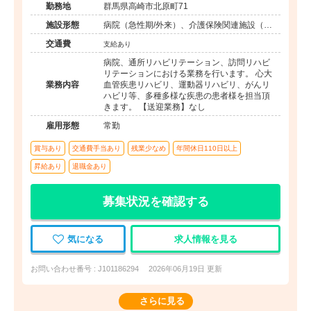
勤務地
群馬県高崎市北原町71
施設形態
病院（急性期/外来）、介護保険関連施設（デ
イケア/訪問看護・リハ）
交通費
支給あり
病院、通所リハビリテーション、訪問リハビ
リテーションにおける業務を行います。 心大
業務内容
血管疾患リハビリ、運動器リハビリ、がんリ
ハビリ等、多種多様な疾患の患者様を担当頂
きます。 【送迎業務】なし
雇用形態
常勤
賞与あり
交通費手当あり
残業少なめ
年間休日110日以上
昇給あり
退職金あり
募集状況を確認する
気になる
求人情報を見る
お問い合わせ番号 : J101186294
2026年06月19日 更新
さらに見る