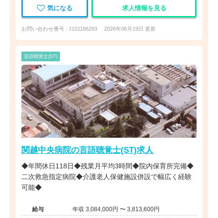
気になる
求人情報を見る
お問い合わせ番号 : J101186293
2026年06月19日 更新
言語聴覚士(ST)
関越中央病院の言語聴覚士(ST)求人
◆年間休日118日◆残業月平均3時間◆院内保育所完備◆
二次救急指定病院◆介護老人保健施設併設で幅広く経験
可能◆
給与
年収 3,084,000円 〜 3,813,600円