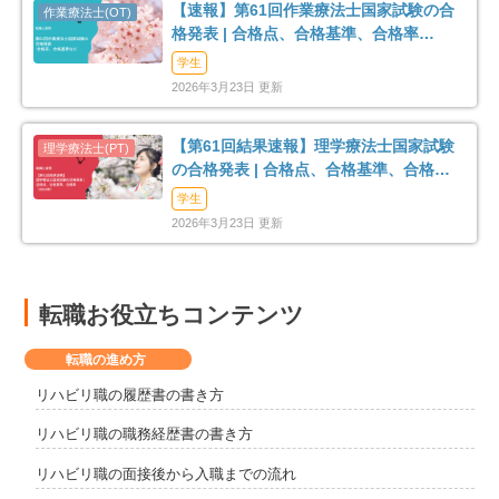
【速報】第61回作業療法士国家試験の合
格発表 | 合格点、合格基準、合格率
（2026年）
学生
2026年3月23日 更新
【第61回結果速報】理学療法士国家試験
の合格発表 | 合格点、合格基準、合格率
（2026年）
学生
2026年3月23日 更新
転職お役立ちコンテンツ
転職の進め方
リハビリ職の履歴書の書き方
リハビリ職の職務経歴書の書き方
リハビリ職の面接後から入職までの流れ