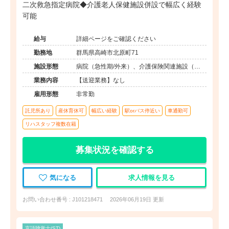
二次救急指定病院◆介護老人保健施設併設で幅広く経験
可能
給与
詳細ページをご確認ください
勤務地
群馬県高崎市北原町71
施設形態
病院（急性期/外来）、介護保険関連施設（デ
イケア/訪問看護・リハ）
業務内容
【送迎業務】なし
雇用形態
非常勤
託児所あり
産休育休可
幅広い経験
駅orバス停近い
車通勤可
リハスタッフ複数在籍
募集状況を確認する
気になる
求人情報を見る
お問い合わせ番号 : J101218471
2026年06月19日 更新
言語聴覚士(ST)