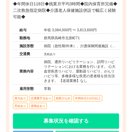
◆年間休日118日◆残業月平均3時間◆院内保育所完備◆
二次救急指定病院◆介護老人保健施設併設で幅広く経験
可能◆
給与
年収 3,084,000円 〜 3,813,600円
勤務地
群馬県高崎市北原町71
施設形態
病院（急性期/外来）、介護保険関連施設（デ
イケア/訪問看護・リハ）
交通費
支給あり
病院、通所リハビリテーション、訪問リハビ
リテーションにおける業務を行います。 心大
業務内容
血管疾患リハビリ、運動器リハビリ、がんリ
ハビリ等、多種多様な疾患の患者様を担当頂
きます。 【送迎業務】なし
雇用形態
常勤
賞与あり
交通費手当あり
残業少なめ
年間休日110日以上
昇給あり
退職金あり
募集状況を確認する