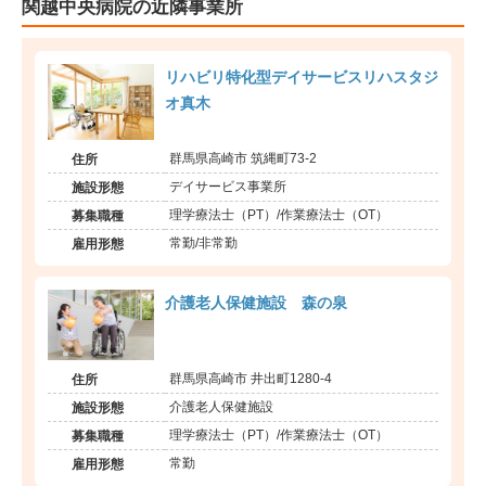
関越中央病院の近隣事業所
リハビリ特化型デイサービスリハスタジ
オ真木
群馬県高崎市 筑縄町73-2
住所
デイサービス事業所
施設形態
理学療法士（PT）/作業療法士（OT）
募集職種
常勤/非常勤
雇用形態
介護老人保健施設 森の泉
群馬県高崎市 井出町1280-4
住所
介護老人保健施設
施設形態
理学療法士（PT）/作業療法士（OT）
募集職種
常勤
雇用形態