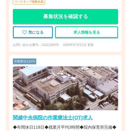
リハスタッフ複数在籍
募集状況を確認する
気になる
求人情報を見る
お問い合わせ番号 : J101218470
2026年07月21日 更新
作業療法士(OT)
関越中央病院の作業療法士(OT)求人
◆年間休日118日◆残業月平均3時間◆院内保育所完備◆