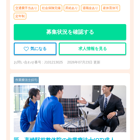
交通費手当あり
社会保険完備
昇給あり
退職金あり
産休育休可
定年制
募集状況を確認する
気になる
求人情報を見る
お問い合わせ番号 : J101213025
2026年07月23日 更新
作業療法士(OT)
匠 高崎駅前整体院の作業療法士(OT)求人