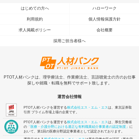
はじめての方へ
ハローワーク
利用規約
個人情報保護方針
求人掲載ポリシー
会社概要
採用ご担当者様へ
PTOT人材バンクは、理学療法士、作業療法士、言語聴覚士の方のお仕事
探しや就職・転職を無料でサポート致します。
運営会社情報
PTOT人材バンクを運営する
株式会社エス・エム・エス
は、東京証券取
引所 プライム市場上場の企業です。
PTOT人材バンクを運営する
株式会社エス・エム・エス
は、厚生労働省
の
「医療・介護分野における適正な有料職業紹介事業者の認定制度」
に
おいて、第1回の医療分野認定事業者として認定されております。
運営元である
株式会社エス・エム・エス
は厚生労働大臣の認可（厚生労