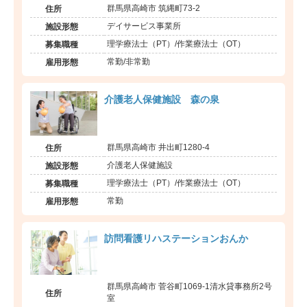
群馬県高崎市 筑縄町73-2
住所
デイサービス事業所
施設形態
理学療法士（PT）/作業療法士（OT）
募集職種
常勤/非常勤
雇用形態
介護老人保健施設 森の泉
群馬県高崎市 井出町1280-4
住所
介護老人保健施設
施設形態
理学療法士（PT）/作業療法士（OT）
募集職種
常勤
雇用形態
訪問看護リハステーションおんか
群馬県高崎市 菅谷町1069-1清水貸事務所2号
住所
室