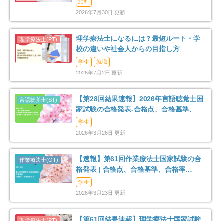
給料
2026年7月30日 更新
理学療法士になるには？最短ルート・学
校の違いや社会人からの目指し方
学生
就職
2026年7月2日 更新
【第28回結果速報】2026年言語聴覚士国
家試験の合格発表-合格点、合格基準、合
格率など-
学生
2026年3月26日 更新
【速報】第61回作業療法士国家試験の合
格発表 | 合格点、合格基準、合格率
（2026年）
学生
2026年3月23日 更新
【第61回結果速報】理学療法士国家試験