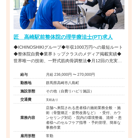
匠 高崎駅前整体院の理学療法士(PT)求人
◆ICHINOSHIKIグループ◆年収1000万円への最短ルート
◆整体院自費◆業界トップクラスのメディア掲載実績◆
世界唯一の技術、一野式筋肉骨調整法◆月12回の充実し
た研修制度◆営業時間内の研修で安心◆インセンティブ
制度あり◆独立開業支援あり◆海外展開も視野に入れた
給与
月給 236,000円 〜 270,000円
成長企業でプロフェッショナルを目指せる環境です。
勤務地
群馬県高崎市八島町
施設形態
その他（自費リハビリ施設）
交通費
支給あり
店舗へ来院される患者様の施術業務全般 ・施
術（骨盤矯正・姿勢改善など） ・受付、カウ
業務内容
ンセリング対応 ・院内の環境整備、清掃 ・患
者様へのセルフケア指導 ・予約管理、簡単な
事務作業
雇用形態
常勤