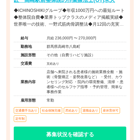
◆ICHINOSHIKIグループ◆年収1000万円への最短ルート
◆整体院自費◆業界トップクラスのメディア掲載実績◆
世界唯一の技術、一野式筋肉骨調整法◆月12回の充実し
た研修制度◆営業時間内の研修で安心◆インセンティブ
制度あり◆独立開業支援あり◆海外展開も視野に入れた
給与
月給 236,000円 〜 270,000円
成長企業でプロフェッショナルを目指せる環境です。
勤務地
群馬県高崎市八島町
施設形態
その他（自費リハビリ施設）
交通費
支給あり
店舗へ来院される患者様の施術業務全般 ・施
術（骨盤矯正・姿勢改善など） ・受付、カウ
業務内容
ンセリング対応 ・院内の環境整備、清掃 ・患
者様へのセルフケア指導 ・予約管理、簡単な
事務作業
雇用形態
常勤
交通費手当あり
社会保険完備
昇給あり
退職金あり
産休育休可
定年制
募集状況を確認する