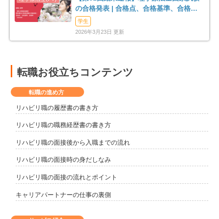
の合格発表 | 合格点、合格基準、合格率
（2026年）
学生
2026年3月23日 更新
転職お役立ちコンテンツ
転職の進め方
リハビリ職の履歴書の書き方
リハビリ職の職務経歴書の書き方
リハビリ職の面接後から入職までの流れ
リハビリ職の面接時の身だしなみ
リハビリ職の面接の流れとポイント
キャリアパートナーの仕事の裏側