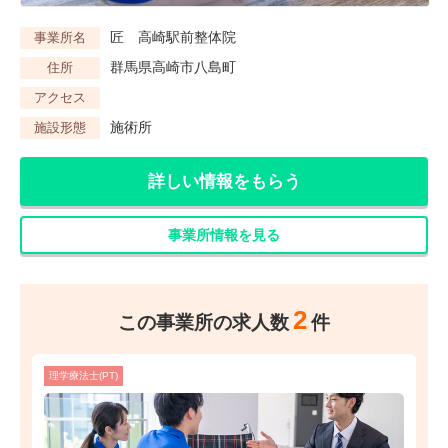
匠 高崎駅前整体院
事業所名
群馬県高崎市八島町
住所
アクセス
施術所
施設形態
詳しい情報をもらう
事業所情報を見る
2
この事業所の求人数
件
理学療法士(PT)