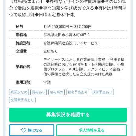
【群馬県/太田市】 ◆多様なデザインの空間設備◆その日の気
分で活動を選択◆専門知識を学び成長できる◆有休は1時間単
位で取得可能◆日曜固定週休2日制
給与
月給 250,000円 〜 377,200円
勤務地
群馬県太田市小舞木町487-2
施設形態
介護保険関連施設（デイサービス）
交通費
支給あり
デイサービスにおける作業療法士業務 ・利用者様
の送迎時における在宅評価 ・個別機能訓練、小集
業務内容
団プログラム、ADL訓練、アクティビティ企画 ・
他の職種と連携した自立支援に向けた業務
雇用形態
常勤
残業少なめ
賞与あり
給与高め
住宅手当あり
扶養手当あり
交通費手当あり
募集状況を確認する
気になる
求人情報を見る