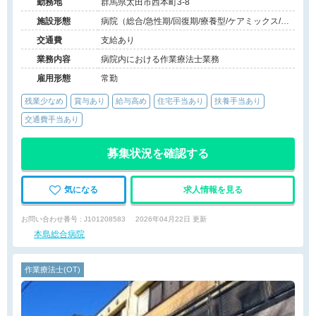
勤務地
群馬県太田市西本町3-8
施設形態
病院（総合/急性期/回復期/療養型/ケアミックス/外
来）、その他（その他）
交通費
支給あり
業務内容
病院内における作業療法士業務
雇用形態
常勤
残業少なめ
賞与あり
給与高め
住宅手当あり
扶養手当あり
交通費手当あり
募集状況を確認する
気になる
求人情報を見る
お問い合わせ番号 : J101208583
2026年04月22日 更新
本島総合病院
作業療法士(OT)