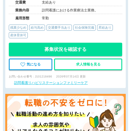
交通費
支給あり
業務内容
訪問看護における作業療法士業務。
雇用形態
常勤
残業少なめ
給与高め
交通費手当あり
社会保険完備
昇給あり
産休育休可
募集状況を確認する
気になる
求人情報を見る
お問い合わせ番号 : J101218496
2026年07月14日 更新
訪問看護リハビリステーションファミリーケア