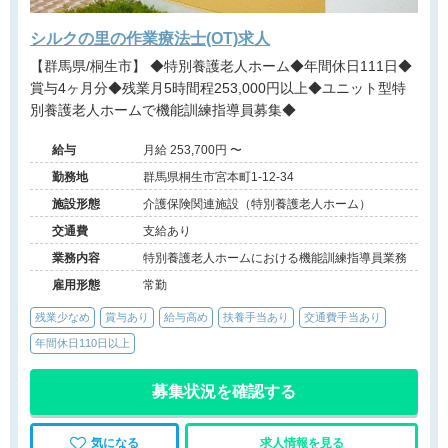
シルクの里の作業療法士(OT)求人
【群馬県/桐生市】 ◆特別養護老人ホーム◆年間休日111日◆
賞与4ヶ月分◆残業月5時間程253,000円以上◆ユニット型特
別養護老人ホームで機能訓練指導員募集◆
給与
月給 253,700円 〜
勤務地
群馬県桐生市宮本町1-12-34
施設形態
介護保険関連施設（特別養護老人ホーム）
交通費
支給あり
業務内容
特別養護老人ホームにおける機能訓練指導員業務
雇用形態
常勤
残業少なめ
賞与あり
給与高め
扶養手当あり
交通費手当あり
年間休日110日以上
募集状況を確認する
気になる
求人情報を見る