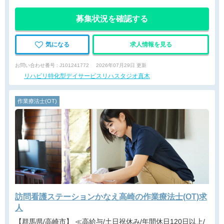
募集状況を確認する
気になる
求人情報を見る
お問い合わせ番号 : J101241772
2026年07月29日 更新
リハビリ特化型デイサービスリハスタジオ真木
作業療法士(OT)
訪問看護ステーションかなえ高崎の作業療法士(OT)求
人
【群馬県/高崎市】 ≪高給与/土日祝休み/年間休日120日以上/