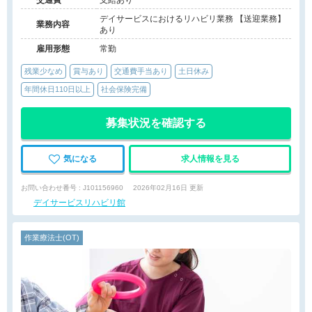
交通費
支給あり
デイサービスにおけるリハビリ業務 【送迎業務】
業務内容
あり
雇用形態
常勤
残業少なめ
賞与あり
交通費手当あり
土日休み
年間休日110日以上
社会保険完備
募集状況を確認する
気になる
求人情報を見る
お問い合わせ番号 : J101156960
2026年02月16日 更新
デイサービスリハビリ館
作業療法士(OT)