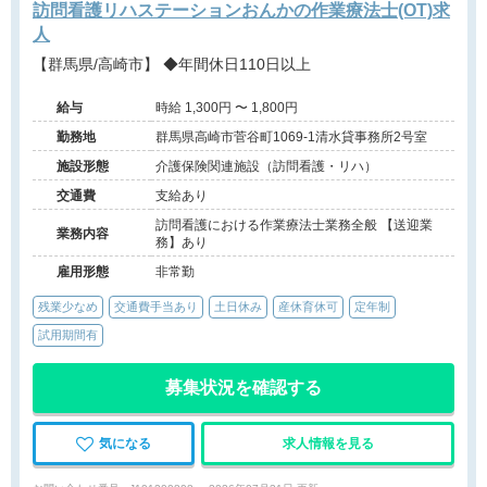
訪問看護リハステーションおんかの作業療法士(OT)求
人
【群馬県/高崎市】 ◆年間休日110日以上
給与
時給 1,300円 〜 1,800円
勤務地
群馬県高崎市菅谷町1069-1清水貸事務所2号室
施設形態
介護保険関連施設（訪問看護・リハ）
交通費
支給あり
訪問看護における作業療法士業務全般 【送迎業
業務内容
務】あり
雇用形態
非常勤
残業少なめ
交通費手当あり
土日休み
産休育休可
定年制
試用期間有
募集状況を確認する
気になる
求人情報を見る