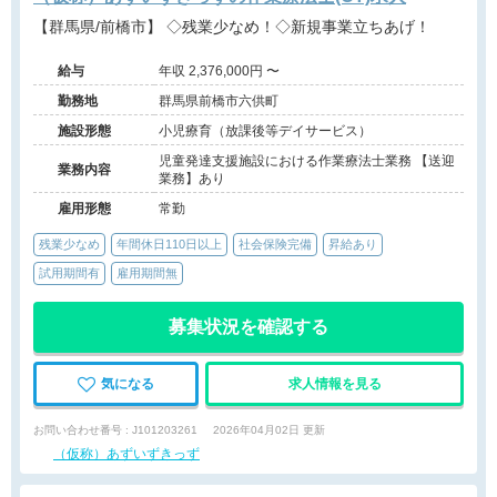
【群馬県/前橋市】 ◇残業少なめ！◇新規事業立ちあげ！
給与
年収 2,376,000円 〜
勤務地
群馬県前橋市六供町
施設形態
小児療育（放課後等デイサービス）
児童発達支援施設における作業療法士業務 【送迎
業務内容
業務】あり
雇用形態
常勤
残業少なめ
年間休日110日以上
社会保険完備
昇給あり
試用期間有
雇用期間無
募集状況を確認する
気になる
求人情報を見る
お問い合わせ番号 : J101203261
2026年04月02日 更新
（仮称）あずいずきっず