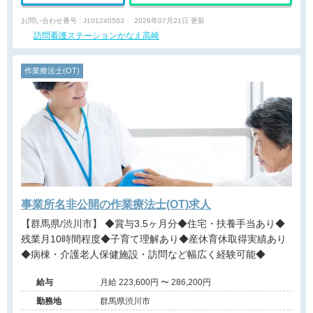
お問い合わせ番号 : J101240503
2026年07月21日 更新
訪問看護ステーションかなえ高崎
作業療法士(OT)
事業所名非公開の作業療法士(OT)求人
【群馬県/渋川市】 ◆賞与3.5ヶ月分◆住宅・扶養手当あり◆
残業月10時間程度◆子育て理解あり◆産休育休取得実績あり
◆病棟・介護老人保健施設・訪問など幅広く経験可能◆
給与
月給 223,600円 〜 286,200円
勤務地
群馬県渋川市