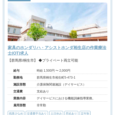
家具のホンダリハ・アシストホンダ相生店の作業療法
士(OT)求人
【群馬県/桐生市】 ◆プライベート両立可能
給与
時給 1,500円 〜 2,000円
勤務地
群馬県桐生市相生町5-473-1
施設形態
介護保険関連施設（デイサービス）
交通費
支給あり
業務内容
デイサービスにおける機能訓練指導業務。
雇用形態
非常勤
残業少なめ
交通費手当あり
土日休み
昇給あり
定年制