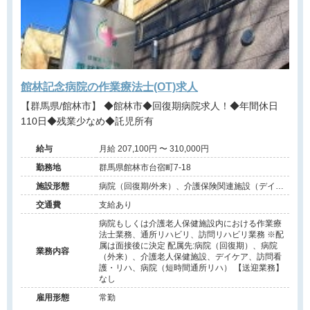
館林記念病院の作業療法士(OT)求人
【群馬県/館林市】 ◆館林市◆回復期病院求人！◆年間休日
110日◆残業少なめ◆託児所有
給与
月給 207,100円 〜 310,000円
勤務地
群馬県館林市台宿町7-18
施設形態
病院（回復期/外来）、介護保険関連施設（デイケ
ア/介護老人保健施設/訪問看護・リハ）
交通費
支給あり
病院もしくは介護老人保健施設内における作業療
法士業務、通所リハビリ、訪問リハビリ業務 ※配
属は面接後に決定 配属先:病院（回復期）、病院
業務内容
（外来）、介護老人保健施設、デイケア、訪問看
護・リハ、病院（短時間通所リハ） 【送迎業務】
なし
雇用形態
常勤