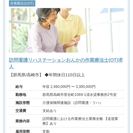
作業療法士(OT)
訪問看護リハステーションおんかの作業療法士(OT)求
人
【群馬県/高崎市】 ◆年間休日110日以上
給与
年収 2,460,000円 〜 3,300,000円
勤務地
群馬県高崎市菅谷町1069-1清水貸事務所2号室
施設形態
介護保険関連施設（訪問看護・リハ）
交通費
支給あり
訪問看護における作業療法士業務全般 【送迎業
業務内容
務】あり
雇用形態
常勤