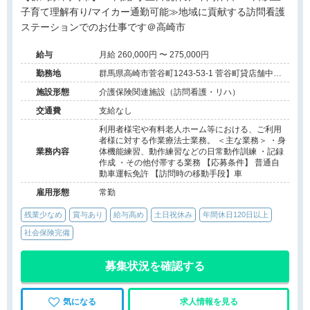
子育て理解有り/マイカー通勤可能≫地域に貢献する訪問看護
ステーションでのお仕事です＠高崎市
給与
月給 260,000円 〜 275,000円
勤務地
群馬県高崎市菅谷町1243-53-1 菅谷町貸店舗中号
室
施設形態
介護保険関連施設（訪問看護・リハ）
交通費
支給なし
利用者様宅や有料老人ホーム等における、ご利用
者様に対する作業療法士業務。 ＜主な業務＞ ・身
業務内容
体機能練習、動作練習などの日常動作訓練 ・記録
作成 ・その他付帯する業務 【応募条件】 普通自
動車運転免許 【訪問時の移動手段】車
雇用形態
常勤
残業少なめ
賞与あり
給与高め
土日祝休み
年間休日120日以上
社会保険完備
募集状況を確認する
気になる
求人情報を見る