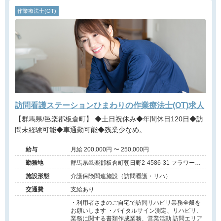
作業療法士(OT)
訪問看護ステーションひまわりの作業療法士(OT)求人
【群馬県/邑楽郡板倉町】 ◆土日祝休み◆年間休日120日◆訪
問未経験可能◆車通勤可能◆残業少なめ。
給与
月給 200,000円 〜 250,000円
勤務地
群馬県邑楽郡板倉町朝日野2-4586-31 フラワーリ
ーフ101号室
施設形態
介護保険関連施設（訪問看護・リハ）
交通費
支給あり
・利用者さまのご自宅で訪問リハビリ業務全般を
お願いします ・バイタルサイン測定、リハビリ、
業務に関する書類作成業務、営業活動 訪問エリア