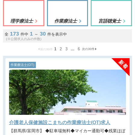
理学療法士
作業療法士
言語聴覚士
173
1
30
全
件中
～
件を表示中
(※公開求人のみの件数)
1
2
3
...
6
次の30件
前の30件
作業療法士(OT)
介護老人保健施設こまちの作業療法士(OT)求人
【群馬県/富岡市】 ◆駐車場無料◆マイカー通勤可◆残業ほぼ