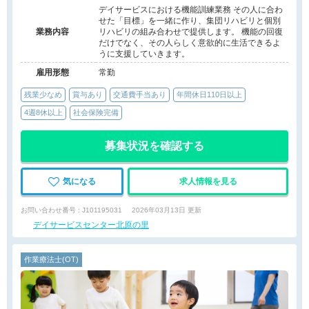
デイサービスにおける機能訓練業務 その人に合わ
せた「目標」を一緒に作り、集団リハビリと個別
業務内容
リハビリの組み合わせで提供します。 機能の回復
だけでなく、その人らしく意欲的に生活できるよ
うに支援していきます。
雇用形態
常勤
残業少なめ
賞与あり
交通費手当あり
年間休日110日以上
4週8休以上
社会保険完備
募集状況を確認する
気になる
求人情報を見る
お問い合わせ番号 : J101195031
2026年03月13日 更新
デイサービスセンター北原の里
作業療法士(OT)