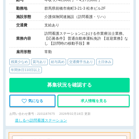
給与
年収 3,740,000円 〜 4,175,000円
勤務地
群馬県前橋市南町3-21-3 松本ビル2F
施設形態
介護保険関連施設（訪問看護・リハ）
交通費
支給あり
訪問看護ステーションにおける作業療法士業務。
業務内容
【応募条件】 普通自動車運転免許 【送迎業務】な
し 【訪問時の移動手段】車
雇用形態
常勤
残業少なめ
賞与あり
給与高め
交通費手当あり
土日休み
年間休日110日以上
募集状況を確認する
気になる
求人情報を見る
お問い合わせ番号 : J101187675
2026年02月18日 更新
道しるべ訪問看護ステーション