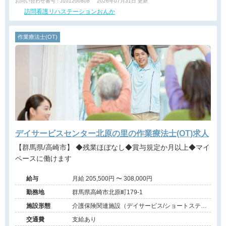
お問い合わせ番号 : J101200808
2026年07月31日 更新
訪問看護リハステーションおんか
作業療法士(OT)
デイサービスセンター北原の里の作業療法士(OT)求人
【群馬県/高崎市】 ◆残業ほぼなし◆賞与規定か月以上◆マイ
ペースに働けます
給与
月給 205,500円 〜 308,000円
勤務地
群馬県高崎市北原町179-1
施設形態
介護保険関連施設（デイサービス/ショートステ
イ）
交通費
支給あり