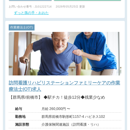
お問い合わせ番号 : J101222714
2026年05月25日 更新
ずっと孫の手・おおた
作業療法士(OT)
訪問看護リハビリステーションファミリーケアの作業
療法士(OT)求人
【群馬県/前橋市】 ◆駅チカ！徒歩12分◆残業少なめ
給与
月給 260,000円 〜
勤務地
群馬県前橋市駒形町1157-4 ハピネス102
施設形態
介護保険関連施設（訪問看護・リハ）