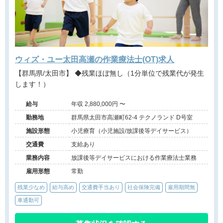
ウィズ・ユー太田高瀬の作業療法士(OT)求人
【群馬県/太田市】 ◆残業ほぼ無し（1分単位で残業代が発生
します！）
給与
年収 2,880,000円 〜
勤務地
群馬県太田市高瀬町62-4 テクノランド D号室
施設形態
小児療育（小児施設/放課後等デイサービス）
交通費
支給あり
業務内容
放課後等デイサービスにおける作業療法士業務
雇用形態
常勤
残業少なめ
給与高め
交通費手当あり
社会保険完備
雇用期間無
車通勤可