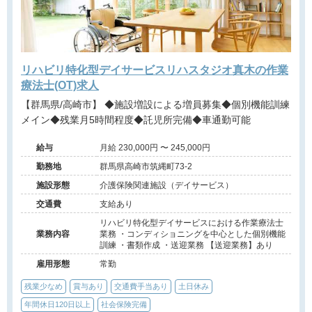
リハビリ特化型デイサービスリハスタジオ真木の作業
療法士(OT)求人
【群馬県/高崎市】 ◆施設増設による増員募集◆個別機能訓練
メイン◆残業月5時間程度◆託児所完備◆車通勤可能
給与
月給 230,000円 〜 245,000円
勤務地
群馬県高崎市筑縄町73-2
施設形態
介護保険関連施設（デイサービス）
交通費
支給あり
リハビリ特化型デイサービスにおける作業療法士
業務内容
業務 ・コンディショニングを中心とした個別機能
訓練 ・書類作成 ・送迎業務 【送迎業務】あり
雇用形態
常勤
残業少なめ
賞与あり
交通費手当あり
土日休み
年間休日120日以上
社会保険完備