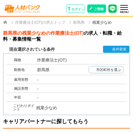
ご登録
ログイン
MENU
作業療法士(OT)の求人トップ
群馬県
残業少なめ
群馬県の残業少なめの作業療法士(OT)
の求人・転職・給
料・募集情報一覧
現在選択されている条件
条件変更
作業療法士(OT)
職種
群馬県
勤務地
市区町村を選ぶ
-
雇用形態
-
施設形態
-
年収
こだわりポイ
残業少なめ
ント
キャリアパートナーに探してもらう