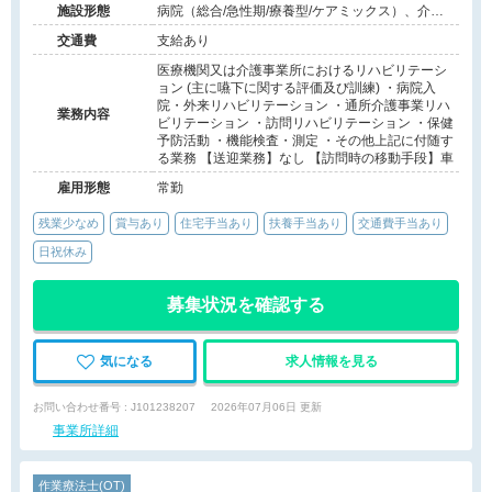
施設形態
病院（総合/急性期/療養型/ケアミックス）、介護
保険関連施設（介護老人保健施設/訪問看護・リ
交通費
支給あり
ハ）
医療機関又は介護事業所におけるリハビリテーシ
ョン (主に嚥下に関する評価及び訓練) ・病院入
院・外来リハビリテーション ・通所介護事業リハ
業務内容
ビリテーション ・訪問リハビリテーション ・保健
予防活動 ・機能検査・測定 ・その他上記に付随す
る業務 【送迎業務】なし 【訪問時の移動手段】車
雇用形態
常勤
残業少なめ
賞与あり
住宅手当あり
扶養手当あり
交通費手当あり
日祝休み
募集状況を確認する
気になる
求人情報を見る
お問い合わせ番号 : J101238207
2026年07月06日 更新
事業所詳細
作業療法士(OT)