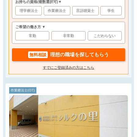
お持ちの資格
(複数選択可)
▼
理学療法士
作業療法士
言語聴覚士
学生
ご希望の働き方 ▼
常勤
非常勤
こだわらない
理想の職場を探してもらう
無料相談
すでにご登録済みの方はこちら
作業療法士(OT)