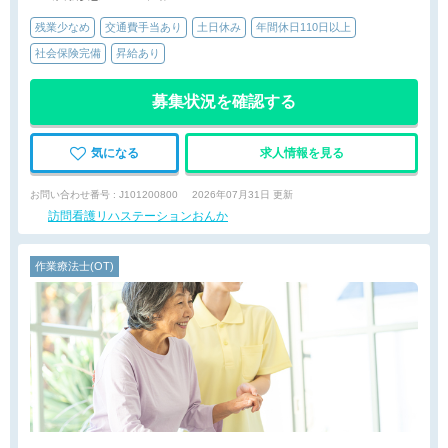
残業少なめ
交通費手当あり
土日休み
年間休日110日以上
社会保険完備
昇給あり
募集状況を確認する
気になる
求人情報を見る
お問い合わせ番号 : J101200800
2026年07月31日 更新
訪問看護リハステーションおんか
作業療法士(OT)