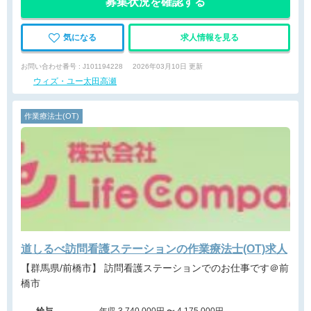
募集状況を確認する
気になる
求人情報を見る
お問い合わせ番号 : J101194228
2026年03月10日 更新
ウィズ・ユー太田高瀬
作業療法士(OT)
道しるべ訪問看護ステーションの作業療法士(OT)求人
【群馬県/前橋市】 訪問看護ステーションでのお仕事です＠前
橋市