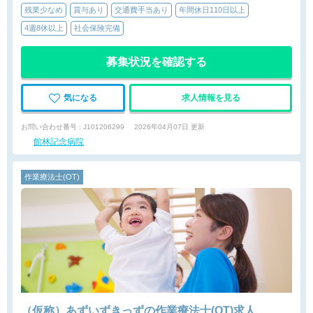
残業少なめ
賞与あり
交通費手当あり
年間休日110日以上
4週8休以上
社会保険完備
募集状況を確認する
気になる
求人情報を見る
お問い合わせ番号 : J101206299
2026年04月07日 更新
館林記念病院
作業療法士(OT)
（仮称）あずいずきっずの作業療法士(OT)求人