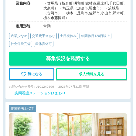
業務内容
・群馬県（板倉町,明和町,館林市,邑楽町,千代田町,
大泉町） ・埼玉県（加須市,羽生市） ・茨城県
（古河市） ・栃木（足利市,佐野市,小山市,野木町,
栃木市藤岡町）
雇用形態
常勤
残業少なめ
交通費手当あり
土日祝休み
年間休日120日以上
社会保険完備
産休育休可
募集状況を確認する
気になる
求人情報を見る
お問い合わせ番号 : J101242696
2026年07月31日 更新
訪問看護ステーションひまわり
作業療法士(OT)