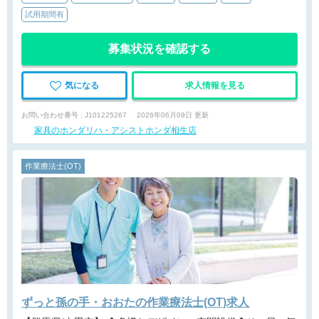
試用期間有
募集状況を確認する
気になる
求人情報を見る
お問い合わせ番号 : J101225267
2026年06月09日 更新
家具のホンダリハ・アシストホンダ相生店
作業療法士(OT)
ずっと孫の手・おおたの作業療法士(OT)求人