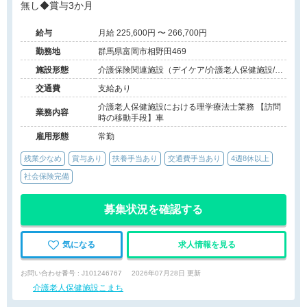
無し◆賞与3か月
給与
月給 225,600円 〜 266,700円
勤務地
群馬県富岡市相野田469
施設形態
介護保険関連施設（デイケア/介護老人保健施設/訪
問看護・リハ）
交通費
支給あり
介護老人保健施設における理学療法士業務 【訪問
業務内容
時の移動手段】車
雇用形態
常勤
残業少なめ
賞与あり
扶養手当あり
交通費手当あり
4週8休以上
社会保険完備
募集状況を確認する
気になる
求人情報を見る
お問い合わせ番号 : J101246767
2026年07月28日 更新
介護老人保健施設こまち