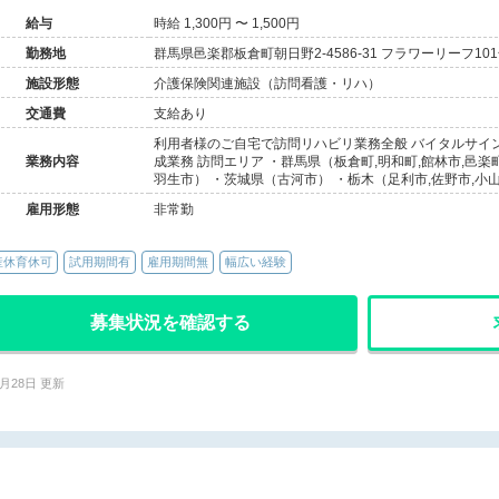
給与
時給 1,300円 〜 1,500円
勤務地
群馬県邑楽郡板倉町朝日野2-4586-31 フラワーリーフ10
施設形態
介護保険関連施設（訪問看護・リハ）
交通費
支給あり
利用者様のご自宅で訪問リハビリ業務全般 バイタルサイ
業務内容
成業務 訪問エリア ・群馬県（板倉町,明和町,館林市,邑楽
羽生市） ・茨城県（古河市） ・栃木（足利市,佐野市,小
雇用形態
非常勤
産休育休可
試用期間有
雇用期間無
幅広い経験
募集状況を確認する
7月28日 更新