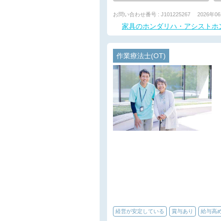
お問い合わせ番号 : J101225267
2026年0
家具のホンダリハ・アシストホ
作業療法士(OT)
経営が安定している
賞与あり
給与高