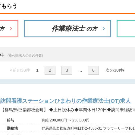
てもらう
作業療法士
方
の方
示中
(※公開求人のみの件数)
前の30件
1
2
3
...
6
次の30件
訪問看護ステーションひまわりの作業療法士(OT)求人
【群馬県/邑楽郡板倉町】 ◆土日祝休み◆年間休日120日
給与
月給 200,000円 〜 250,000円
勤務地
群馬県邑楽郡板倉町朝日野2-4586-31 フラワーリーフ10