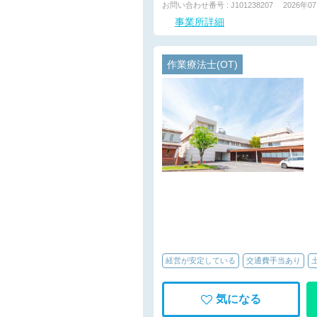
お問い合わせ番号 : J101238207
2026年0
事業所詳細
作業療法士(OT)
経営が安定している
交通費手当あり
気になる