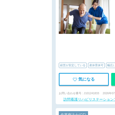
経営が安定している
産休育休可
幅広
気になる
お問い合わせ番号 : J101241833
2026年0
訪問看護リハビリステーション
作業療法士(OT)