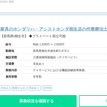
7月06日 更新
家具のホンダリハ・アシストホンダ相生店の作業療法士(
【群馬県/桐生市】 ◆プライベート両立可能
給与
時給 1,500円 〜 2,000円
勤務地
群馬県桐生市相生町5-473-1
施設形態
介護保険関連施設（デイサービス）
交通費
支給あり
業務内容
デイサービスにおける機能訓練指導業務。
雇用形態
非常勤
土日休み
残業少なめ
昇給あり
定年制
募集状況を確認する