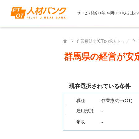
サービス開始14年 -年間11,000人以上
作業療法士(OT)の求人トップ
群馬県の経営が安定
現在選択されている条件
職種
作業療法士(OT)
雇用形態
-
年収
-