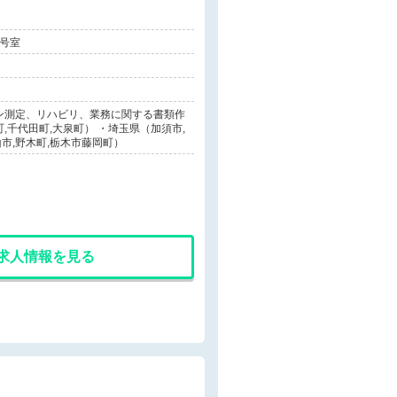
1号室
ン測定、リハビリ、業務に関する書類作
町,千代田町,大泉町） ・埼玉県（加須市,
山市,野木町,栃木市藤岡町）
求人情報を見る