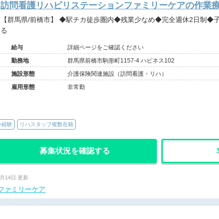
訪問看護リハビリステーションファミリーケアの作業療法
【群馬県/前橋市】 ◆駅チカ徒歩圏内◆残業少なめ◆完全週休2日制◆子育て理解あり◆臨床経験を活かせ
る
給与
詳細ページをご確認ください
勤務地
群馬県前橋市駒形町1157-4 ハピネス102
施設形態
介護保険関連施設（訪問看護・リハ）
雇用形態
非常勤
い経験
リハスタッフ複数在籍
募集状況を確認する
7月14日 更新
ファミリーケア