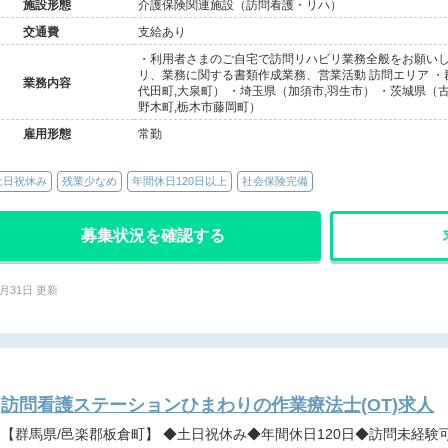
施設形態
介護保険関連施設（訪問看護・リハ）
交通費
支給あり
・利用者さまのご自宅で訪問リハビリ業務全般をお願いし
リ、業務に関する書類作成業務、営業活動 訪問エリア ・群
業務内容
代田町,大泉町） ・埼玉県（加須市,羽生市） ・茨城県（古
野木町,栃木市藤岡町）
雇用形態
常勤
土日祝休み
残業少なめ
年間休日120日以上
社会保険完備
募集状況を確認する
7月31日 更新
訪問看護ステーションひまわりの作業療法士(OT)求人
【群馬県/邑楽郡板倉町】 ◆土日祝休み◆年間休日120日