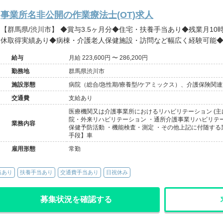
事業所名非公開の作業療法士(OT)求人
【群馬県/渋川市】 ◆賞与3.5ヶ月分◆住宅・扶養手当あり◆残業月10時間程度◆子育て理解あり◆産休育
休取得実績あり◆病棟・介護老人保健施設・訪問など幅広く経験可能
給与
月給 223,600円 〜 286,200円
勤務地
群馬県渋川市
施設形態
病院（総合/急性期/療養型/ケアミックス）、介護保険関
ハ）
交通費
支給あり
医療機関又は介護事業所におけるリハビリテーション (主
院・外来リハビリテーション ・通所介護事業リハビリテー
業務内容
保健予防活動 ・機能検査・測定 ・その他上記に付随する
手段】車
雇用形態
常勤
当あり
扶養手当あり
交通費手当あり
日祝休み
募集状況を確認する