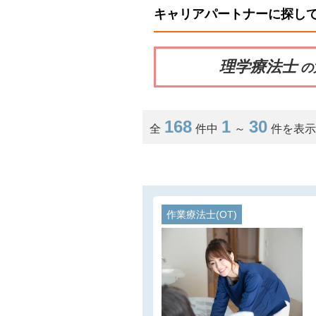
キャリアパートナーに探し
理学療法士
の
168
1
30
全
件中
～
件を表
作業療法士(OT)