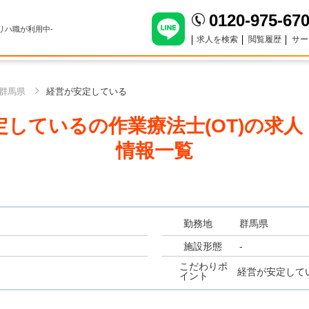
0120-975-67
のリハ職が利用中-
求人を検索
閲覧履歴
サー
群馬県
経営が安定している
しているの作業療法士(OT)
の求人
情報一覧
勤務地
群馬県
施設形態
-
こだわりポ
経営が安定して
イント