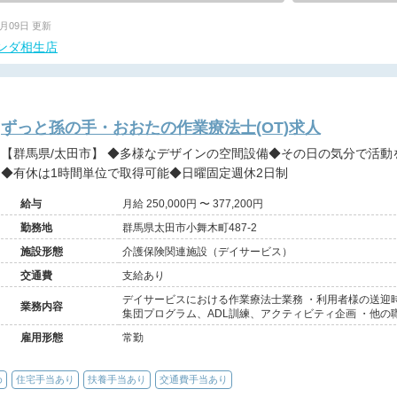
6月09日 更新
ンダ相生店
ずっと孫の手・おおたの作業療法士(OT)求人
【群馬県/太田市】 ◆多様なデザインの空間設備◆その日の気分で活動を選択◆専門知識を学び成長できる
◆有休は1時間単位で取得可能◆日曜固定週休2日制
給与
月給 250,000円 〜 377,200円
勤務地
群馬県太田市小舞木町487-2
施設形態
介護保険関連施設（デイサービス）
交通費
支給あり
デイサービスにおける作業療法士業務 ・利用者様の送迎
業務内容
集団プログラム、ADL訓練、アクティビティ企画 ・他
雇用形態
常勤
め
住宅手当あり
扶養手当あり
交通費手当あり