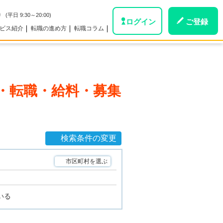
0
(平日 9:30～20:00)
ログイン
ご登録
ビス紹介
転職の進め方
転職コラム
・転職・給料・募集
検索条件の変更
市区町村を選ぶ
いる