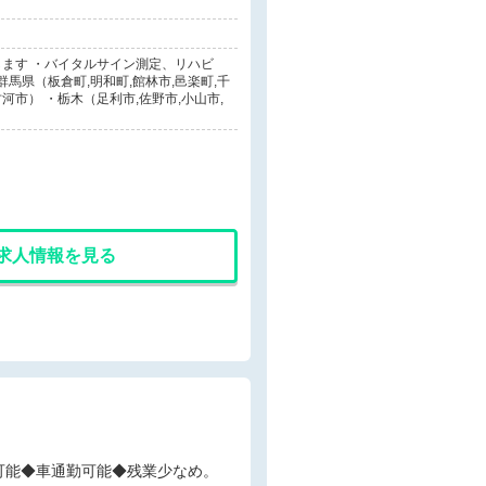
ます ・バイタルサイン測定、リハビ
馬県（板倉町,明和町,館林市,邑楽町,千
河市） ・栃木（足利市,佐野市,小山市,
求人情報を見る
◆訪問未経験可能◆車通勤可能◆残業少なめ。