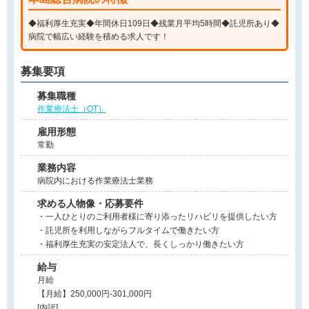
◆福利厚生充実◆年間休日109日◆残業月平均5時間◆託児所あり◆
病院で幅広い経験を積める求人です！
募集要項
募集職種
作業療法士（OT）
雇用形態
常勤
業務内容
病院内における作業療法士業務
求める人物像・応募要件
・一人ひとりのご利用者様に寄り添ったリハビリを提供したい方
・託児所を利用しながらフルタイムで働きたい方
・福利厚生充実の安定法人で、長くしっかり働きたい方
給与
月給
【月給】250,000円-301,000円
[内訳]