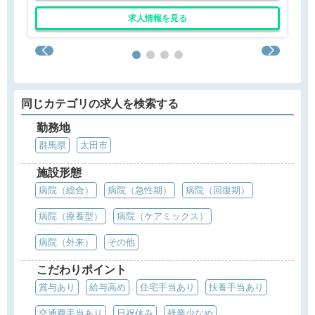
求人情報を見る
同じカテゴリの求人を検索する
勤務地
群馬県
太田市
施設形態
病院（総合）
病院（急性期）
病院（回復期）
病院（療養型）
病院（ケアミックス）
病院（外来）
その他
こだわりポイント
賞与あり
給与高め
住宅手当あり
扶養手当あり
交通費手当あり
日祝休み
残業少なめ