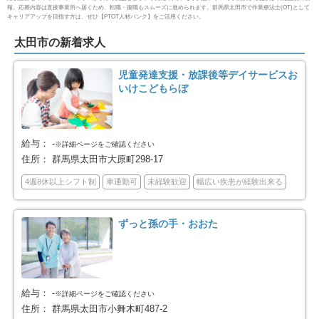
安中市
みどり市
4
7
報。応募内容は直接事業所へ届くため、転職・復職もスムーズに進められます。群馬県太田市で作業療法士(OT)として
キャリアアップを目指す方は、ぜひ【PTOT人材バンク】をご活用ください。
北群馬郡吉岡町
吾妻郡中之条町
1
2
太田市の新着求人
吾妻郡長野原町
吾妻郡高山村
2
1
児童発達支援・放課後等デイサービスお
いけこどもらぼ
吾妻郡東吾妻町
利根郡片品村
1
2
佐波郡玉村町
邑楽郡板倉町
2
2
給与：
-
※詳細ページをご確認ください
住所：
群馬県太田市大原町298-17
邑楽郡明和町
邑楽郡千代田町
2
1
4週8休以上シフト制
車通勤可
未経験歓迎
幅広い疾患が経験出来る
邑楽郡大泉町
邑楽郡邑楽町
3
5
ずっと孫の手・おおた
給与：
-
※詳細ページをご確認ください
住所：
群馬県太田市小舞木町487-2