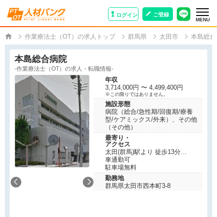
ご登録
ログイン
MENU
作業療法士（OT）の求人トップ
群馬県
太田市
本島総合
本島総合病院
-作業療法士（OT）の求人・転職情報-
年収
3,714,000円 〜 4,499,400円
※この限りではありません。
施設形態
病院（総合/急性期/回復期/療養
型/ケアミックス/外来）、その他
（その他）
最寄り・
アクセス
太田(群馬)駅より 徒歩13分
細谷(群馬)駅より 徒歩33分
車通勤可
三枚橋駅より 徒歩34分
駐車場無料
勤務地
群馬県太田市西本町3-8