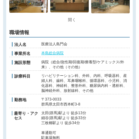
開く
職場情報
医療法人島門会
法人名
本島総合病院
事業所名
病院（総合/急性期/回復期/療養型/ケアミックス/外
施設形態
来）、その他（その他）
リハビリテーション科、外科、内科、呼吸器科、産
診療科目
婦人科、歯科、耳鼻咽喉科、循環器科、小児科、消
化器科、神経科、整形外科、糖尿病内科・透析科、
脳神経外科、放射線科、その他
〒373-0033
勤務地
群馬県太田市西本町3-8
太田(群馬)駅より 徒歩13分
最寄り・アク
セス
細谷(群馬)駅より 徒歩33分
三枚橋駅より 徒歩34分
車通勤可
駐車場無料