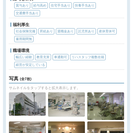
賞与あり
給与高め
住宅手当あり
扶養手当あり
交通費手当あり
福利厚生
社会保険完備
昇給あり
退職金あり
託児所あり
産休育休可
雇用期間無
職場環境
幅広い経験
教育充実
車通勤可
リハスタッフ複数在籍
経営が安定している
写真
(全7枚)
サムネイルをタップすると拡大表示します。