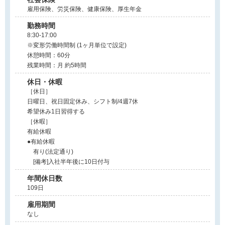
雇用保険、労災保険、健康保険、厚生年金
勤務時間
8:30-17:00
※変形労働時間制 (1ヶ月単位で設定)
休憩時間：60分
残業時間：月 約5時間
休日・休暇
［休日］
日曜日、祝日固定休み、シフト制/4週7休
希望休み1日習得する
［休暇］
有給休暇
●有給休暇
有り(法定通り)
[備考]入社半年後に10日付与
年間休日数
109日
雇用期間
なし