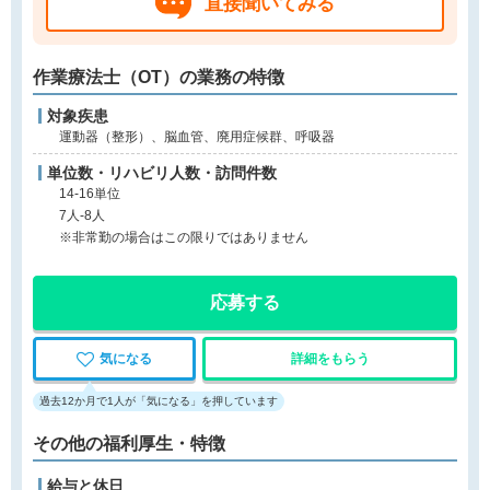
直接聞いてみる
作業療法士（OT）の業務の特徴
対象疾患
運動器（整形）、脳血管、廃用症候群、呼吸器
単位数・リハビリ人数・訪問件数
14-16単位
7人-8人
※非常勤の場合はこの限りではありません
応募する
気になる
詳細をもらう
過去12か月で1人が「気になる」を押しています
その他の福利厚生・特徴
給与と休日