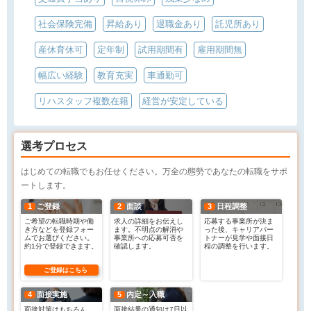
社会保険完備
昇給あり
退職金あり
託児所あり
産休育休可
定年制
試用期間有
雇用期間無
幅広い経験
教育充実
車通勤可
リハスタッフ複数在籍
経営が安定している
選考プロセス
はじめての転職でもお任せください。万全の態勢であなたの転職をサポ
ートします。
1
ご登録
2
面談
3
日程調整
ご希望の転職時期や働
求人の詳細をお伝えし
応募する事業所が決ま
き方などを登録フォー
ます。不明点の解消や
った後、キャリアパー
ムでお選びください。
事業所への応募可否を
トナーが見学や面接日
約1分で登録できます。
確認します。
程の調整を行います。
ご登録はこちら
4
面接実施
5
内定～入職
面接対策はもちろん、
面接結果の通知は7日以