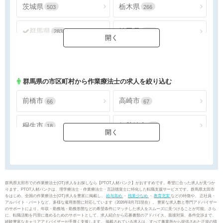
茨城県
栃木県
503
266
群馬県
埼玉県
283
1556
千葉県
東京都
1463
3905
神奈川県
2242
群馬県
の市区町村から作業療法士の求人を絞り込む
前橋市
高崎市
66
67
桐生市
伊勢崎市
18
25
太田市
沼田市
39
1
館林市
渋川市
15
12
群馬県太田市での作業療法士(OT)求人をお探しなら【PTOT人材バンク】がおすすめです。希望に合った求人が見つか
ります。PTOT人材バンクは、理学療法士・作業療法士・言語聴覚士に特化した転職支援サービスです。群馬県太田市
をはじめ、全国の作業療法士(OT)求人を豊富に掲載し、
給与高め
・
残業少なめ
・
教育充実
などの特徴や、 正社員・
藤岡市
富岡市
3
2
アルバイト・パートなど、多様な雇用形態に対応しています（2026年8月7日現在）。 豊富な求人数と専門アドバイザー
のサポートにより、年収・勤務地・勤務形態などの希望条件にマッチした求人をスムーズに見つけることが可能。さら
に、転職活動を円滑に進めるためのサポートとして、求人紹介から応募書類のアドバイス、面接対策、条件交渉まで、
経験豊富なキャリアアドバイザーが手厚く支援します。 掲載されている求人は、すべて事業所から提供された正規の情