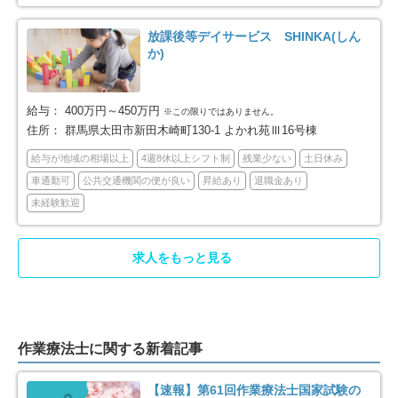
放課後等デイサービス SHINKA(しん
か)
給与：
400万円～450万円
※この限りではありません。
住所：
群馬県太田市新田木崎町130-1 よかれ苑Ⅲ16号棟
給与が地域の相場以上
4週8休以上シフト制
残業少ない
土日休み
車通勤可
公共交通機関の便が良い
昇給あり
退職金あり
未経験歓迎
求人をもっと見る
作業療法士に関する新着記事
【速報】第61回作業療法士国家試験の