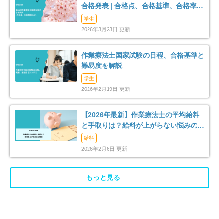
合格発表 | 合格点、合格基準、合格率
（2026年）
学生
2026年3月23日 更新
作業療法士国家試験の日程、合格基準と
難易度を解説
学生
2026年2月19日 更新
【2026年最新】作業療法士の平均給料
と手取りは？給料が上がらない悩みの解
消法まで解説
給料
2026年2月6日 更新
もっと見る