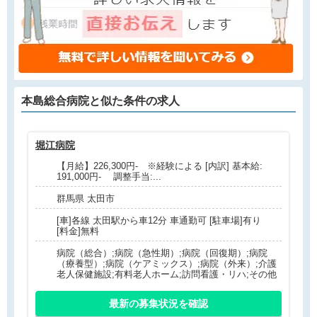
本島総合病院と
似た条件
の求人
堀江病院
武
【月給】226,300円- ※経験による [内訳] 基本給:
191,000円- 調整手当:...
群馬県 太田市
[車]各線 太田駅から車12分 車通勤可 [駐車場]有り
[料金]無料
病院（総合）;病院（急性期）;病院（回復期）;病院
（療養型）;病院（ケアミックス）;病院（外来）;介護
老人保健施設;有料老人ホーム;訪問看護・リハ;その他
最新の募集状況を確認