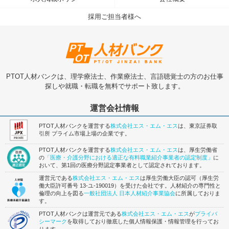
採用ご担当者様へ
PTOT人材バンクは、理学療法士、作業療法士、言語聴覚士の方のお仕事
探しや就職・転職を無料でサポート致します。
運営会社情報
PTOT人材バンクを運営する
株式会社エス・エム・エス
は、東京証券取
引所 プライム市場上場の企業です。
PTOT人材バンクを運営する
株式会社エス・エム・エス
は、厚生労働省
の
「医療・介護分野における適正な有料職業紹介事業者の認定制度」
に
おいて、第1回の医療分野認定事業者として認定されております。
運営元である
株式会社エス・エム・エス
は厚生労働大臣の認可（厚生労
働大臣許可番号 13-ユ-190019）を受けた会社です。人材紹介の専門性と
倫理の向上を図る
一般社団法人 日本人材紹介事業協会
に所属しておりま
す。
PTOT人材バンクは運営元である
株式会社エス・エム・エス
が
プライバ
シーマーク
を取得しており徹底した個人情報保護・情報管理を行ってお
ります。