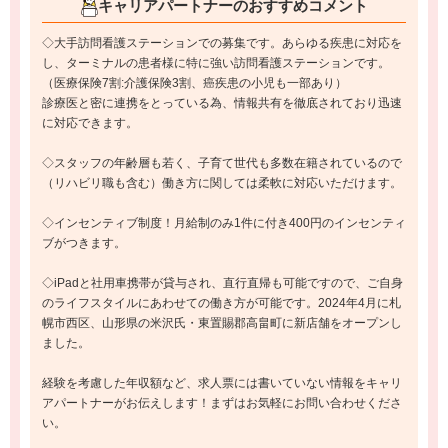
キャリアパートナーのおすすめコメント
◇大手訪問看護ステーションでの募集です。あらゆる疾患に対応を
し、ターミナルの患者様に特に強い訪問看護ステーションです。
（医療保険7割:介護保険3割、癌疾患の小児も一部あり）
診療医と密に連携をとっている為、情報共有を徹底されており迅速
に対応できます。
◇スタッフの年齢層も若く、子育て世代も多数在籍されているので
（リハビリ職も含む）働き方に関しては柔軟に対応いただけます。
◇インセンティブ制度！月給制のみ1件に付き400円のインセンティ
ブがつきます。
◇iPadと社用車携帯が貸与され、直行直帰も可能ですので、ご自身
のライフスタイルにあわせての働き方が可能です。2024年4月に札
幌市西区、山形県の米沢氏・東置賜郡高畠町に新店舗をオープンし
ました。
経験を考慮した年収額など、求人票には書いていない情報をキャリ
アパートナーがお伝えします！まずはお気軽にお問い合わせくださ
い。