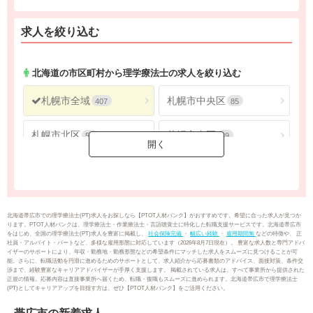
求人を絞り込む
北海道
の市区町村から理学療法士の求人を絞り込む
札幌市全域
札幌市中央区
407
85
札幌市北区
札幌市東区
56
39
札幌市白石区
札幌市豊平区
37
49
札幌市南区
札幌市西区
25
38
北海道帯広市での理学療法士(PT)求人をお探しなら【PTOT人材バンク】がおすすめです。希望に合った求人が見つか
ります。PTOT人材バンクは、理学療法士・作業療法士・言語聴覚士に特化した転職支援サービスです。北海道帯広市
をはじめ、全国の理学療法士(PT)求人を豊富に掲載し、
社会保険完備
・
幅広い経験
・
雇用期間無
などの特徴や、 正
札幌市厚別区
札幌市手稲区
21
30
社員・アルバイト・パートなど、多様な雇用形態に対応しています（2026年8月7日現在）。 豊富な求人数と専門アドバ
イザーのサポートにより、年収・勤務地・勤務形態などの希望条件にマッチした求人をスムーズに見つけることが可
能。さらに、転職活動を円滑に進めるためのサポートとして、求人紹介から応募書類のアドバイス、面接対策、条件交
渉まで、経験豊富なキャリアアドバイザーが手厚く支援します。 掲載されている求人は、すべて事業所から提供された
札幌市清田区
函館市
27
25
正規の情報。応募内容は直接事業所へ届くため、転職・復職もスムーズに進められます。北海道帯広市で理学療法士
(PT)としてキャリアアップを目指す方は、ぜひ【PTOT人材バンク】をご活用ください。
小樽市
旭川市
27
51