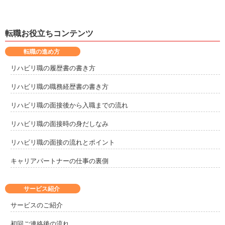
勇払郡むかわ町
沙流郡日高町
2
1
転職お役立ちコンテンツ
日高郡新ひだか町
河東郡音更町
6
8
転職の進め方
河西郡芽室町
広尾郡大樹町
1
2
リハビリ職の履歴書の書き方
リハビリ職の職務経歴書の書き方
広尾郡広尾町
中川郡幕別町
1
4
リハビリ職の面接後から入職までの流れ
中川郡池田町
釧路郡釧路町
2
3
リハビリ職の面接時の身だしなみ
川上郡弟子屈町
阿寒郡鶴居村
2
1
リハビリ職の面接の流れとポイント
キャリアパートナーの仕事の裏側
白糠郡白糠町
標津郡中標津町
2
1
サービス紹介
サービスのご紹介
初回ご連絡後の流れ