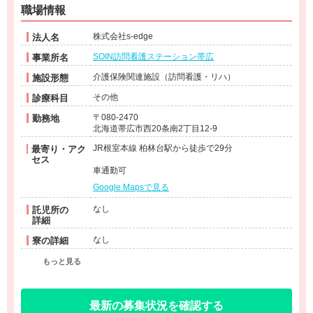
職場情報
株式会社s-edge
法人名
SOIN訪問看護ステーション帯広
事業所名
介護保険関連施設（訪問看護・リハ）
施設形態
その他
診療科目
〒080-2470
勤務地
北海道帯広市西20条南2丁目12-9
JR根室本線 柏林台駅から徒歩で29分
最寄り・アク
セス
車通勤可
Google Mapsで見る
なし
託児所の
詳細
なし
寮の詳細
もっと見る
最新の募集状況を確認する