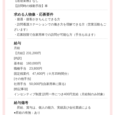
【送迎業務】なし
【訪問時の移動手段】車
求める人物像・応募要件
・接遇・接客がきちんとできる方
・訪問看護ステーションでの働き方を理解できる方（営業活動もご
ざいます）
・応募段階で自家用車での訪問が可能な方（手当も出ます）
給与
月給
【月給】231,200円
[内訳]
基本給 160,000円
職種手当 23,800円
固定残業代 47,400円（※月35時間分）
[その他手当]
社用手当 50,000円(自家用車に限る)
[特記事項]
インセンティブ制度:訪問一件につき400円支給（月給制のみ対象）
給与備考
昇給、賞与は、個人の能力、実績及び会社業績による
●昇給の有無：あり