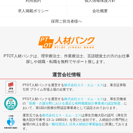
利用規約
個人情報保護方針
求人掲載ポリシー
会社概要
採用ご担当者様へ
PTOT人材バンクは、理学療法士、作業療法士、言語聴覚士の方のお仕事
探しや就職・転職を無料でサポート致します。
運営会社情報
PTOT人材バンクを運営する
株式会社エス・エム・エス
は、東京証券取
引所 プライム市場上場の企業です。
PTOT人材バンクを運営する
株式会社エス・エム・エス
は、厚生労働省
の
「医療・介護分野における適正な有料職業紹介事業者の認定制度」
に
おいて、第1回の医療分野認定事業者として認定されております。
運営元である
株式会社エス・エム・エス
は厚生労働大臣の認可（厚生労
働大臣許可番号 13-ユ-190019）を受けた会社です。人材紹介の専門性と
倫理の向上を図る
一般社団法人 日本人材紹介事業協会
に所属しておりま
す。