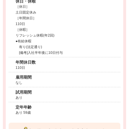
休日・休暇
［休日］
土日固定休み
［年間休日］
110日
［休暇］
リフレッシュ休暇(年2回)
●有給休暇
有り(法定通り)
[備考]入社半年後に10日付与
年間休日数
110日
雇用期間
なし
試用期間
あり
定年年齢
あり 59歳