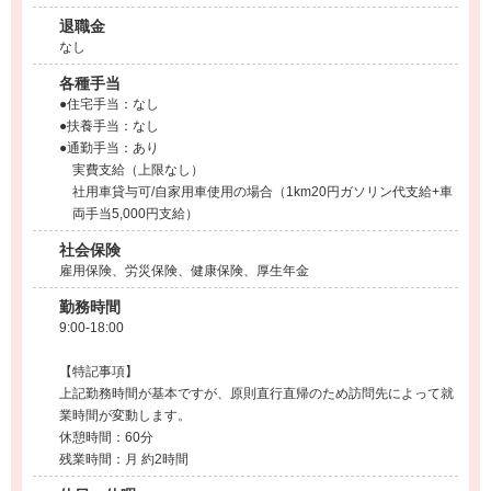
退職金
なし
各種手当
●住宅手当：なし
●扶養手当：なし
●通勤手当：あり
実費支給（上限なし）
社用車貸与可/自家用車使用の場合（1km20円ガソリン代支給+車
両手当5,000円支給）
社会保険
雇用保険、労災保険、健康保険、厚生年金
勤務時間
9:00-18:00
【特記事項】
上記勤務時間が基本ですが、原則直行直帰のため訪問先によって就
業時間が変動します。
休憩時間：60分
残業時間：月 約2時間