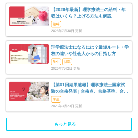
【2026年最新】理学療法士の給料・年
岩内郡岩内町
古宇郡泊村
1
2
収はいくら？上げる方法も解説
給料
余市郡余市町
空知郡南幌町
5
4
2026年7月30日 更新
夕張郡由仁町
夕張郡長沼町
2
2
理学療法士になるには？最短ルート・学
校の違いや社会人からの目指し方
夕張郡栗山町
樺戸郡浦臼町
1
1
学生
就職
2026年7月2日 更新
上川郡美瑛町
苫前郡羽幌町
1
1
【第61回結果速報】理学療法士国家試
利尻郡利尻富士町
網走郡美幌町
1
3
験の合格発表 | 合格点、合格基準、合格
率（2026年）
学生
斜里郡清里町
常呂郡佐呂間町
2
1
2026年3月23日 更新
紋別郡遠軽町
有珠郡壮瞥町
2
2
もっと見る
白老郡白老町
虻田郡洞爺湖町
6
6