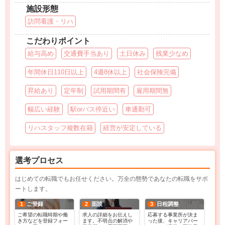
施設形態
訪問看護・リハ
こだわりポイント
給与高め
交通費手当あり
土日休み
残業少なめ
年間休日110日以上
4週8休以上
社会保険完備
昇給あり
定年制
試用期間有
雇用期間無
幅広い経験
駅orバス停近い
車通勤可
リハスタッフ複数在籍
経営が安定している
選考プロセス
はじめての転職でもお任せください。万全の態勢であなたの転職をサポ
ートします。
1
ご登録
2
面談
3
日程調整
ご希望の転職時期や働
求人の詳細をお伝えし
応募する事業所が決ま
き方などを登録フォー
ます。不明点の解消や
った後、キャリアパー