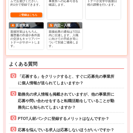
ムでお選びください。
事業所への応募可否を
トナーが見学や面接日
約1分で登録できます。
確認します。
程の調整を行います。
ご登録はこちら
4
面接実施
5
内定～入職
面接対策はもちろん、
面接結果の通知は7日以
履歴書の作成や条件面
内に伝達します。入職
の交渉もキャリアパー
に向けての手続き等に
トナーがサポートしま
ついて別途ご連絡しま
す。
す。
よくある質問
「応募する」をクリックすると、すぐに応募先の事業所
に個人情報が送られてしまいますか？
勤務先の求人情報も掲載されていますが、他の事業所に
応募や問い合わせをすると転職活動をしていることが勤
務先にも知られてしまいますか？
PTOT人材バンクに登録するメリットはなんですか？
応募を悩んでいる求人は応募しないほうがいいですか？