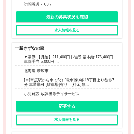
訪問看護・リハ
最新の募集状況を確認
求人情報を見る
十勝きずなの森
▼常勤 【月給】211,400円 [内訳] 基本給:176,400円
車両手当:5,000円 ...
北海道 帯広市
[車]帯広駅から車で5分 [電車]東4条18丁目より徒歩7
分 車通勤可 [駐車場]有り [料金]無...
小児施設;放課後等デイサービス
応募する
求人情報を見る