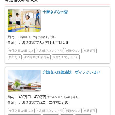
帯広市の新着求人
室蘭市
釧路市
3
25
十勝きずなの森
帯広市
北見市
26
16
夕張市
岩見沢市
2
12
給与：
-
※詳細ページをご確認ください
住所：
北海道帯広市大通南１８丁目１８
網走市
留萌市
10
1
年間休日110日以上
4週8休以上シフト制
残業少ない
車通勤可
昇給あり
産休育休が取得可能
経営が安定している
苫小牧市
稚内市
34
2
介護老人保健施設 ヴィラかいせい
美唄市
江別市
1
20
紋別市
士別市
2
2
給与：
400万円～450万円
※この限りではありません。
名寄市
三笠市
5
3
住所：
北海道帯広市西二十二条南2-2-10
年間休日110日以上
4週8休以上シフト制
残業少ない
車通勤可
千歳市
滝川市
16
6