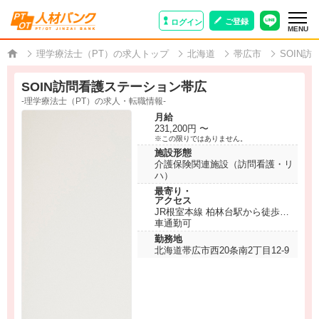
ご登録
ログイン
MENU
理学療法士（PT）の求人トップ
北海道
帯広市
SOIN
SOIN訪問看護ステーション帯広
-理学療法士（PT）の求人・転職情報-
月給
231,200円 〜
※この限りではありません。
施設形態
介護保険関連施設（訪問看護・リ
ハ）
最寄り・
アクセス
JR根室本線 柏林台駅から徒歩で
29分
車通勤可
勤務地
北海道帯広市西20条南2丁目12-9