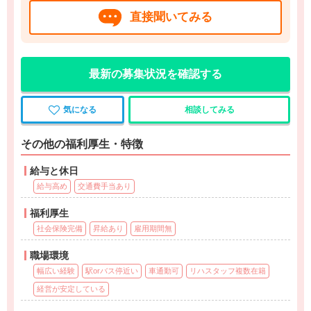
直接聞いてみる
最新の募集状況を確認する
気になる
相談してみる
その他の福利厚生・特徴
給与と休日
給与高め
交通費手当あり
福利厚生
社会保険完備
昇給あり
雇用期間無
職場環境
幅広い経験
駅orバス停近い
車通勤可
リハスタッフ複数在籍
経営が安定している