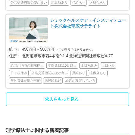
公共交通機関の便が良い
託児所あり
昇給あり
退職金あり
深川市
富良野市
2
3
シミックヘルスケア・インスティテュー
ト株式会社帯広サテライト
登別市
恵庭市
4
11
伊達市
北広島市
8
12
給与：
450万円～500万円
※この限りではありません。
石狩市
北斗市
住所：
北海道帯広市西4条南9-1-4 北海道新聞社帯広ビル7F
11
2
給与が地域の相場以上
年間休日110日以上
土日祝休み
土日休み
石狩郡当別町
石狩郡新篠津村
4
1
日・祝休み
公共交通機関の便が良い
昇給あり
退職金あり
産休育休が取得可能
未経験歓迎
経営が安定している
松前郡松前町
上磯郡木古内町
2
1
求人をもっと見る
亀田郡七飯町
茅部郡森町
2
2
檜山郡江差町
久遠郡せたな町
4
1
理学療法士に関する新着記事
磯谷郡蘭越町
虻田郡倶知安町
1
1