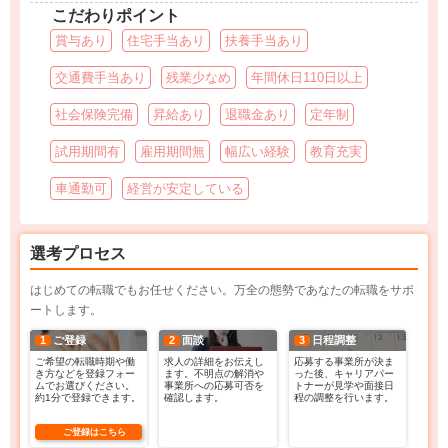
こだわりポイント
賞与あり
住宅手当あり
扶養手当あり
交通費手当あり
残業少なめ
年間休日110日以上
社会保険完備
昇給あり
退職金あり
定年制
試用期間有
雇用期間無
幅広い経験
教育充実
車通勤可
経営が安定している
選考プロセス
はじめての転職でもお任せください。万全の態勢であなたの転職をサポ
ートします。
1
ご登録
2
面談
3
日程調整
ご希望の転職時期や働
求人の詳細をお伝えし
応募する事業所が決ま
き方などを登録フォー
ます。不明点の解消や
った後、キャリアパー
ムでお選びください。
事業所への応募可否を
トナーが見学や面接日
約1分で登録できます。
確認します。
程の調整を行います。
ご登録はこちら