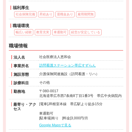
福利厚生
社会保険完備
昇給あり
退職金あり
雇用期間無
職場環境
幅広い経験
教育充実
車通勤可
経営が安定している
職場情報
社会医療法人恵和会
法人名
訪問看護ステーション帯広すずらん
事業所名
介護保険関連施設（訪問看護・リハ）
施設形態
その他
診療科目
〒080-0017
勤務地
北海道帯広市西7条南8丁目1番3号 帯広中央病院内
[電車]JR根室本線 帯広駅より徒歩15分
最寄り・アク
セス
車通勤可
[駐車場]有り [料金]3,000円/月
Google Mapsで見る