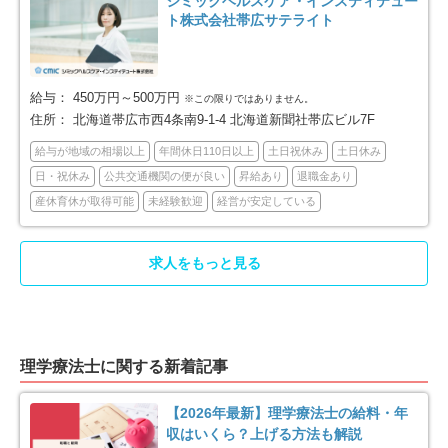
シミックヘルスケア・インスティテュー
ト株式会社帯広サテライト
登別市
恵庭市
4
11
伊達市
北広島市
8
11
給与：
450万円～500万円
※この限りではありません。
石狩市
北斗市
住所：
北海道帯広市西4条南9-1-4 北海道新聞社帯広ビル7F
11
2
給与が地域の相場以上
年間休日110日以上
土日祝休み
土日休み
石狩郡当別町
石狩郡新篠津村
4
1
日・祝休み
公共交通機関の便が良い
昇給あり
退職金あり
産休育休が取得可能
未経験歓迎
経営が安定している
松前郡松前町
上磯郡木古内町
2
1
求人をもっと見る
亀田郡七飯町
茅部郡森町
2
2
檜山郡江差町
久遠郡せたな町
4
1
理学療法士に関する新着記事
磯谷郡蘭越町
虻田郡倶知安町
1
1
【2026年最新】理学療法士の給料・年
岩内郡岩内町
古宇郡泊村
1
2
収はいくら？上げる方法も解説