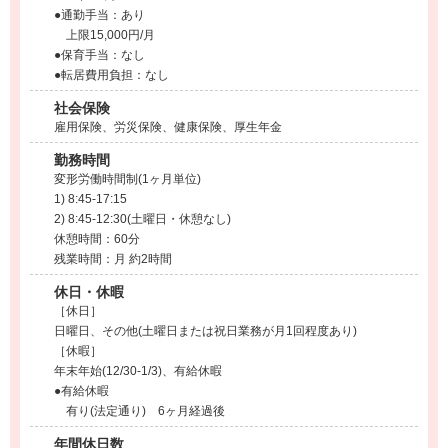
●通勤手当：あり
上限15,000円/月
●保育手当：なし
●転居費用負担：なし
社会保険
雇用保険、労災保険、健康保険、厚生年金
勤務時間
変形労働時間制(1ヶ月単位)
1) 8:45-17:15
2) 8:45-12:30(土曜日・休憩なし)
休憩時間：60分
残業時間：月 約2時間
休日・休暇
［休日］
日曜日、その他(土曜日または祝日業務が月1回程度あり)
［休暇］
年末年始(12/30-1/3)、有給休暇
●有給休暇
有り(法定通り) 6ヶ月経過後
年間休日数