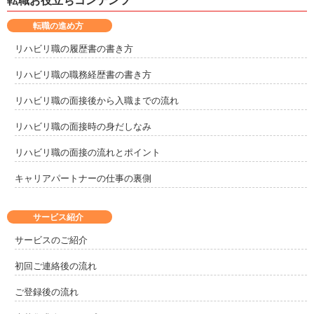
転職お役立ちコンテンツ
日高郡新ひだか町
河東郡音更町
6
8
転職の進め方
河西郡芽室町
広尾郡大樹町
1
2
リハビリ職の履歴書の書き方
リハビリ職の職務経歴書の書き方
広尾郡広尾町
中川郡幕別町
1
4
リハビリ職の面接後から入職までの流れ
中川郡池田町
釧路郡釧路町
2
3
リハビリ職の面接時の身だしなみ
川上郡弟子屈町
阿寒郡鶴居村
2
1
リハビリ職の面接の流れとポイント
キャリアパートナーの仕事の裏側
白糠郡白糠町
標津郡中標津町
2
1
サービス紹介
サービスのご紹介
初回ご連絡後の流れ
ご登録後の流れ