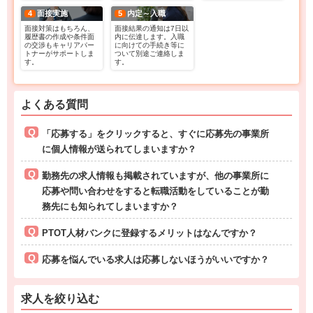
4
面接実施
5
内定～入職
面接対策はもちろん、
面接結果の通知は7日以
履歴書の作成や条件面
内に伝達します。入職
の交渉もキャリアパー
に向けての手続き等に
トナーがサポートしま
ついて別途ご連絡しま
す。
す。
よくある質問
「応募する」をクリックすると、すぐに応募先の事業所
に個人情報が送られてしまいますか？
勤務先の求人情報も掲載されていますが、他の事業所に
応募や問い合わせをすると転職活動をしていることが勤
務先にも知られてしまいますか？
PTOT人材バンクに登録するメリットはなんですか？
応募を悩んでいる求人は応募しないほうがいいですか？
求人を絞り込む