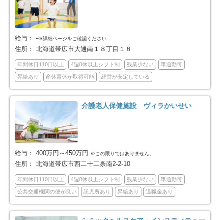
帯広市
北見市
26
16
夕張市
岩見沢市
2
12
給与：
-
※詳細ページをご確認ください
住所：
北海道帯広市大通南１８丁目１８
網走市
留萌市
10
1
年間休日110日以上
4週8休以上シフト制
残業少ない
車通勤可
昇給あり
産休育休が取得可能
経営が安定している
苫小牧市
稚内市
34
2
介護老人保健施設 ヴィラかいせい
美唄市
江別市
1
20
紋別市
士別市
2
2
給与：
400万円～450万円
※この限りではありません。
名寄市
三笠市
5
3
住所：
北海道帯広市西二十二条南2-2-10
年間休日110日以上
4週8休以上シフト制
残業少ない
車通勤可
千歳市
滝川市
16
6
公共交通機関の便が良い
託児所あり
昇給あり
退職金あり
深川市
富良野市
2
3