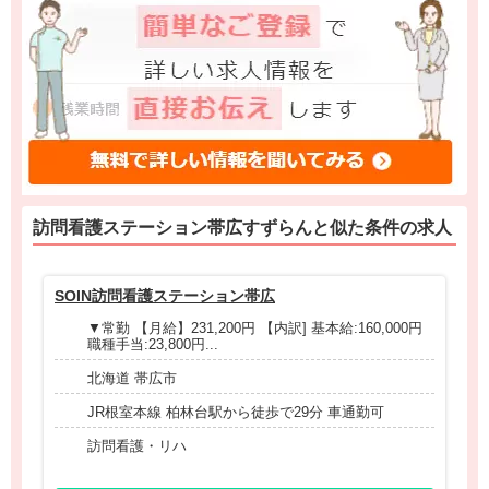
訪問看護ステーション帯広すずらんと
似た条件
の求人
SOIN訪問看護ステーション帯広
ラ
▼常勤 【月給】231,200円 【内訳] 基本給:160,000円
職種手当:23,800円...
北海道 帯広市
JR根室本線 柏林台駅から徒歩で29分 車通勤可
訪問看護・リハ