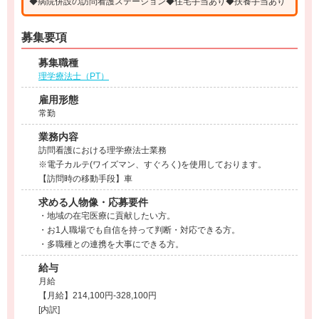
◆病院併設の訪問看護ステーション◆住宅手当あり◆扶養手当あり
募集要項
募集職種
理学療法士（PT）
雇用形態
常勤
業務内容
訪問看護における理学療法士業務
※電子カルテ(ワイズマン、すぐろく)を使用しております。
【訪問時の移動手段】車
求める人物像・応募要件
・地域の在宅医療に貢献したい方。
・お1人職場でも自信を持って判断・対応できる方。
・多職種との連携を大事にできる方。
給与
月給
【月給】214,100円-328,100円
[内訳]