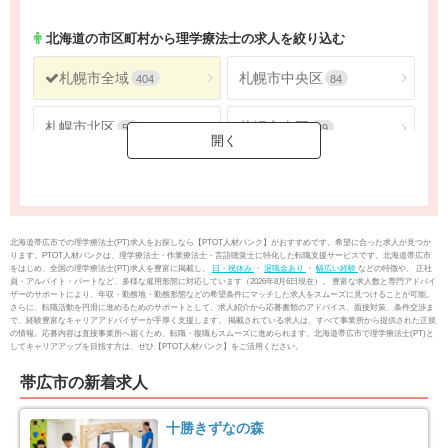
北海道
の市区町村から理学療法士の求人を絞り込む
札幌市全域
札幌市中央区
404
84
札幌市北区
札幌市東区
56
39
札幌市白石区
札幌市豊平区
37
48
札幌市南区
札幌市西区
24
38
北海道帯広市での理学療法士(PT)求人をお探しなら【PTOT人材バンク】がおすすめです。希望に合った求人が見つか
ります。PTOT人材バンクは、理学療法士・作業療法士・言語聴覚士に特化した転職支援サービスです。北海道帯広市
をはじめ、全国の理学療法士(PT)求人を豊富に掲載し、
日・祝休み
・
退職金あり
・
幅広い経験
などの特徴や、 正社
札幌市厚別区
札幌市手稲区
21
30
員・アルバイト・パートなど、多様な雇用形態に対応しています（2026年8月6日現在）。 豊富な求人数と専門アドバイ
ザーのサポートにより、年収・勤務地・勤務形態などの希望条件にマッチした求人をスムーズに見つけることが可能。
さらに、転職活動を円滑に進めるためのサポートとして、求人紹介から応募書類のアドバイス、面接対策、条件交渉ま
で、経験豊富なキャリアアドバイザーが手厚く支援します。 掲載されている求人は、すべて事業所から提供された正規
札幌市清田区
函館市
27
25
の情報。応募内容は直接事業所へ届くため、転職・復職もスムーズに進められます。北海道帯広市で理学療法士(PT)と
してキャリアアップを目指す方は、ぜひ【PTOT人材バンク】をご活用ください。
小樽市
旭川市
27
50
帯広市の新着求人
室蘭市
釧路市
3
25
十勝きずなの森