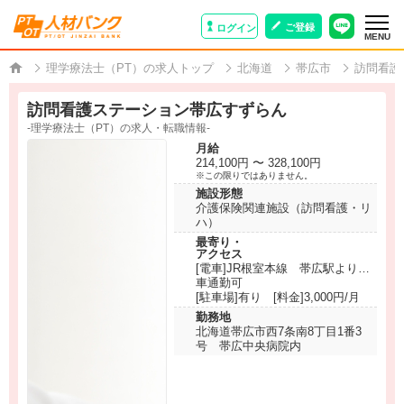
ご登録
ログイン
MENU
理学療法士（PT）の求人トップ
北海道
帯広市
訪問看護
訪問看護ステーション帯広すずらん
-理学療法士（PT）の求人・転職情報-
月給
214,100円 〜 328,100円
※この限りではありません。
施設形態
介護保険関連施設（訪問看護・リ
ハ）
最寄り・
アクセス
[電車]JR根室本線 帯広駅より徒
歩15分
車通勤可
[駐車場]有り [料金]3,000円/月
勤務地
北海道帯広市西7条南8丁目1番3
号 帯広中央病院内