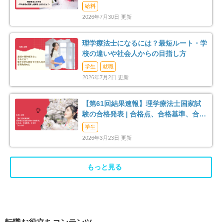
給料
余市郡余市町
空知郡南幌町
5
4
2026年7月30日 更新
夕張郡由仁町
夕張郡長沼町
2
2
理学療法士になるには？最短ルート・学
校の違いや社会人からの目指し方
夕張郡栗山町
樺戸郡浦臼町
1
1
学生
就職
2026年7月2日 更新
上川郡美瑛町
苫前郡羽幌町
1
1
【第61回結果速報】理学療法士国家試
利尻郡利尻富士町
網走郡美幌町
1
3
験の合格発表 | 合格点、合格基準、合格
率（2026年）
学生
斜里郡清里町
常呂郡佐呂間町
2
1
2026年3月23日 更新
紋別郡遠軽町
有珠郡壮瞥町
2
2
もっと見る
白老郡白老町
虻田郡洞爺湖町
6
6
勇払郡むかわ町
沙流郡日高町
2
1