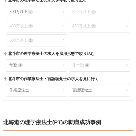
北斗市
の理学療法士の求人を年収で絞り込む
就業時間・休日が魅力
土日休み
2
0
デイケア(精神科)
デイケア
0
0
300万以上
350万以上
2
0
日祝休み
土日祝休み
0
0
デイサービス
訪問看護・リハ
1
0
400万以上
450万以上
0
0
残業少なめ
年間休日110日以上
2
0
介護老人保健施設
特別養護老人ホーム
1
0
500万以上
0
年間休日120日以上
4週8休以上
0
1
サービス付き高齢者向け住
北斗市
の理学療法士の求人を雇用形態で絞り込む
有料老人ホーム
0
0
宅
福利厚生充実
社会保険完備
2
2
常勤
非常勤
2
0
ショートステイ
小規模多機能
0
0
昇給あり
退職金あり
2
2
北斗市
の作業療法士・言語聴覚士の求人を見に行く
小児療育
小児施設
0
0
託児所あり
産休育休可
0
1
作業療法士
言語聴覚士
児童発達支援
放課後等デイサービス
0
0
寮あり
定年制
0
2
障害者施設
自費リハビリ施設
0
0
試用期間有
雇用期間無
2
2
北海道の理学療法士(PT)の転職成功事例
職場環境充実
幅広い経験
2
2