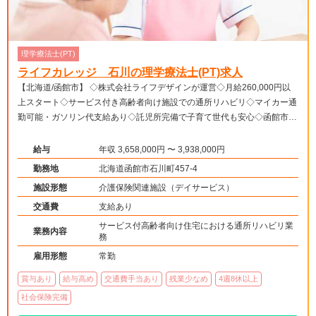
理学療法士(PT)
ライフカレッジ 石川の理学療法士(PT)求人
【北海道/函館市】 ◇株式会社ライフデザインが運営◇月給260,000円以
上スタート◇サービス付き高齢者向け施設での通所リハビリ◇マイカー通
勤可能・ガソリン代支給あり◇託児所完備で子育て世代も安心◇函館市内
で安定して働ける環境です。
給与
年収 3,658,000円 〜 3,938,000円
勤務地
北海道函館市石川町457-4
施設形態
介護保険関連施設（デイサービス）
交通費
支給あり
サービス付高齢者向け住宅における通所リハビリ業
業務内容
務
雇用形態
常勤
賞与あり
給与高め
交通費手当あり
残業少なめ
4週8休以上
社会保険完備