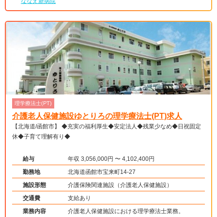
ななえ新病院
理学療法士(PT)
介護老人保健施設ゆとりろの理学療法士(PT)求人
【北海道/函館市】 ◆充実の福利厚生◆安定法人◆残業少なめ◆日祝固定
休◆子育て理解有り◆
給与
年収 3,056,000円 〜 4,102,400円
勤務地
北海道函館市宝来町14-27
施設形態
介護保険関連施設（介護老人保健施設）
交通費
支給あり
業務内容
介護老人保健施設における理学療法士業務。