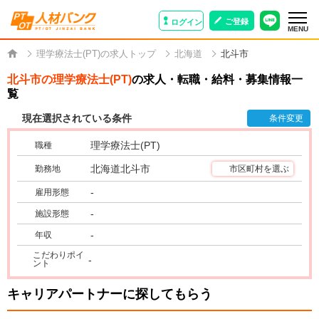
ご登録
ログイン
MENU
理学療法士(PT)の求人トップ
北海道
北斗市
北斗市の理学療法士(PT)
の求人・転職・給料・募集情報一
覧
現在選択されている条件
条件変更
理学療法士(PT)
職種
北海道北斗市
勤務地
市区町村を選ぶ
-
雇用形態
-
施設形態
-
年収
こだわりポイ
-
ント
キャリアパートナーに探してもらう