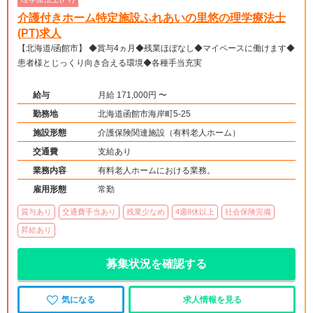
介護付きホーム特定施設ふれあいの里悠の理学療法士
(PT)求人
【北海道/函館市】 ◆賞与4ヵ月◆残業ほぼなし◆マイペースに働けます◆
患者様とじっくり向き合える環境◆各種手当充実
給与
月給 171,000円 〜
勤務地
北海道函館市海岸町5-25
施設形態
介護保険関連施設（有料老人ホーム）
交通費
支給あり
業務内容
有料老人ホームにおける業務。
雇用形態
常勤
賞与あり
交通費手当あり
残業少なめ
4週8休以上
社会保険完備
昇給あり
募集状況を確認する
気になる
求人情報を見る