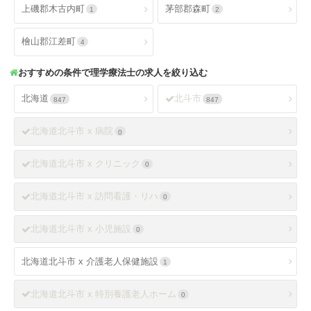
上磯郡木古内町
茅部郡森町
1
2
檜山郡江差町
4
おすすめの条件で理学療法士の求人を絞り込む
北海道
北斗市
847
847
北海道北斗市 x 病院
0
北海道北斗市 x クリニック
0
北海道北斗市 x 訪問看護・リハ
0
北海道北斗市 x 小児施設
0
北海道北斗市 x 介護老人保健施設
1
北海道北斗市 x 特別養護老人ホーム
0