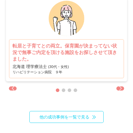
未経験歓迎
教育充実
1
0
新卒可
駅orバス停近い
0
0
車通勤可
転居のサポート充実
2
0
転居と子育てとの両立。保育園が決まってない状
リハスタッフ複数在籍
経営が安定している
況で無事ご内定を頂ける施設をお探しさせて頂き
1
2
ました。
管理職募集
北海道 理学療法士
0
(30代・女性)
リハビリテーション病院 ９年
他の成功事例を一覧で見る