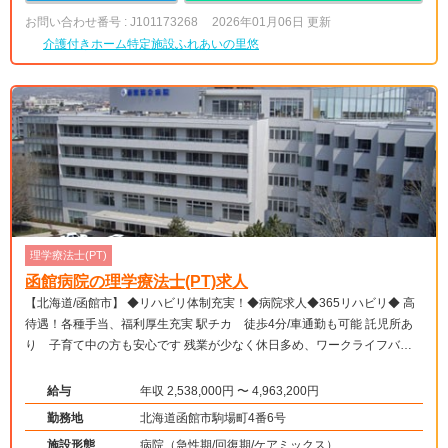
お問い合わせ番号 : J101173268
2026年01月06日 更新
介護付きホーム特定施設ふれあいの里悠
理学療法士(PT)
函館病院の理学療法士(PT)求人
【北海道/函館市】 ◆リハビリ体制充実！◆病院求人◆365リハビリ◆ 高
待遇！各種手当、福利厚生充実 駅チカ 徒歩4分/車通勤も可能 託児所あ
り 子育て中の方も安心です 残業が少なく休日多め、ワークライフバラ
ンス良好！
給与
年収 2,538,000円 〜 4,963,200円
勤務地
北海道函館市駒場町4番6号
施設形態
病院（急性期/回復期/ケアミックス）