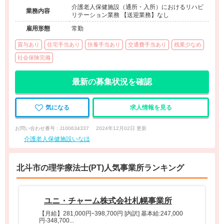
介護老人保健施設（通所・入所）におけるリハビ
業務内容
リテーション業務 【送迎業務】なし
雇用形態
常勤
賞与あり
住宅手当あり
扶養手当あり
交通費手当あり
残業少なめ
社会保険完備
最新の募集状況を確認
気になる
求人情報を見る
お問い合わせ番号 : J100634337
2024年12月02日 更新
介護老人保健施設いなほ
北斗市の理学療法士(PT)人気事業所ランキング
ユニ・チャーム株式会社札幌事業所
【月給】281,000円ｰ398,700円 [内訳] 基本給:247,000
円-348,700...