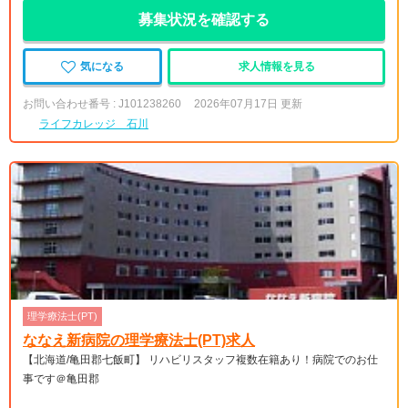
募集状況を確認する
気になる
求人情報を見る
お問い合わせ番号 : J101238260
2026年07月17日 更新
ライフカレッジ 石川
理学療法士(PT)
ななえ新病院の理学療法士(PT)求人
【北海道/亀田郡七飯町】 リハビリスタッフ複数在籍あり！病院でのお仕
事です＠亀田郡