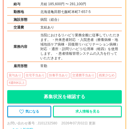
給与
月給 185,600円 〜 281,100円
勤務地
北海道亀田郡七飯町本町7-657-5
施設形態
病院（総合）
交通費
支給あり
当院におけるリハビリ業務全般に従事していただき
ます。 ・外来患者対応 ・入院患者（療養病棟・地
域包括ケア病棟・回復期リハビリテーション病棟）
業務内容
対応 ・通所・訪問リハビリ/公用車（軽四）を使用
します。 ・患者情報管理システムの入力を行って
いただきます。
雇用形態
常勤
賞与あり
住宅手当あり
扶養手当あり
交通費手当あり
残業少なめ
4週8休以上
募集状況を確認する
気になる
求人情報を見る
お問い合わせ番号 : J101232580
2026年07月02日 更新