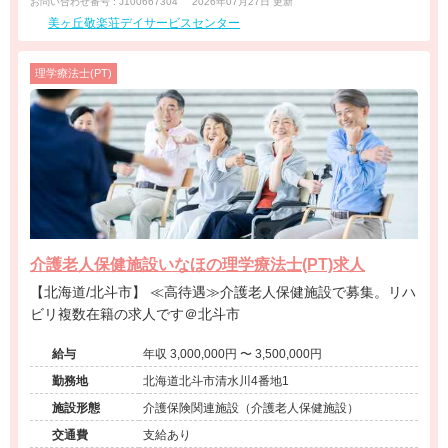
お問い合わせ番号 : J100667304
2026年07月27日 更新
美ヶ丘敬楽荘デイサービスセンター
理学療法士(PT)
介護老人保健施設いなほの理学療法士(PT)求人
【北海道/北斗市】 ≪高待遇≫介護老人保健施設で募集。リハ
ビリ複数在籍の求人です＠北斗市
給与
年収 3,000,000円 〜 3,500,000円
勤務地
北海道北斗市清水川4番地1
施設形態
介護保険関連施設（介護老人保健施設）
交通費
支給あり