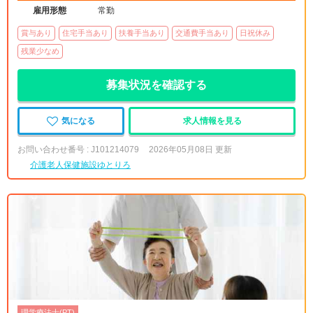
雇用形態
常勤
賞与あり
住宅手当あり
扶養手当あり
交通費手当あり
日祝休み
残業少なめ
募集状況を確認する
気になる
求人情報を見る
お問い合わせ番号 : J101214079
2026年05月08日 更新
介護老人保健施設ゆとりろ
理学療法士(PT)