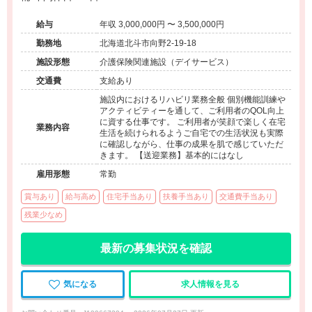
給与
年収 3,000,000円 〜 3,500,000円
勤務地
北海道北斗市向野2-19-18
施設形態
介護保険関連施設（デイサービス）
交通費
支給あり
施設内におけるリハビリ業務全般 個別機能訓練や
アクティビティーを通して、ご利用者のQOL向上
に資する仕事です。 ご利用者が笑顔で楽しく在宅
業務内容
生活を続けられるようご自宅での生活状況も実際
に確認しながら、仕事の成果を肌で感じていただ
きます。 【送迎業務】基本的にはなし
雇用形態
常勤
賞与あり
給与高め
住宅手当あり
扶養手当あり
交通費手当あり
残業少なめ
最新の募集状況を確認
気になる
求人情報を見る