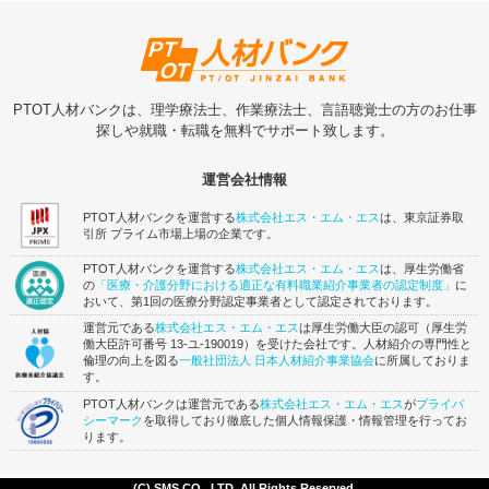
PTOT人材バンクは、理学療法士、作業療法士、言語聴覚士の方のお仕事
探しや就職・転職を無料でサポート致します。
運営会社情報
PTOT人材バンクを運営する
株式会社エス・エム・エス
は、東京証券取
引所 プライム市場上場の企業です。
PTOT人材バンクを運営する
株式会社エス・エム・エス
は、厚生労働省
の
「医療・介護分野における適正な有料職業紹介事業者の認定制度」
に
おいて、第1回の医療分野認定事業者として認定されております。
運営元である
株式会社エス・エム・エス
は厚生労働大臣の認可（厚生労
働大臣許可番号 13-ユ-190019）を受けた会社です。人材紹介の専門性と
倫理の向上を図る
一般社団法人 日本人材紹介事業協会
に所属しておりま
す。
PTOT人材バンクは運営元である
株式会社エス・エム・エス
が
プライバ
シーマーク
を取得しており徹底した個人情報保護・情報管理を行ってお
ります。
(C) SMS CO., LTD. All Rights Reserved.