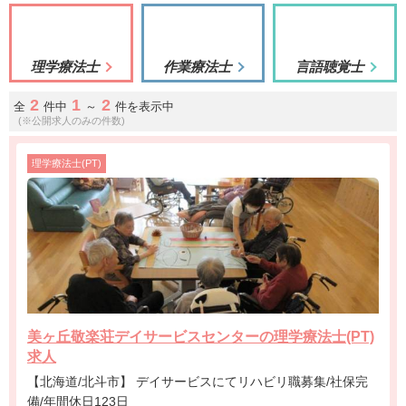
理学療法士
作業療法士
言語聴覚士
2
1
2
全
件中
～
件を表示中
(※公開求人のみの件数)
理学療法士(PT)
美ヶ丘敬楽荘デイサービスセンターの理学療法士(PT)
求人
【北海道/北斗市】 デイサービスにてリハビリ職募集/社保完
備/年間休日123日