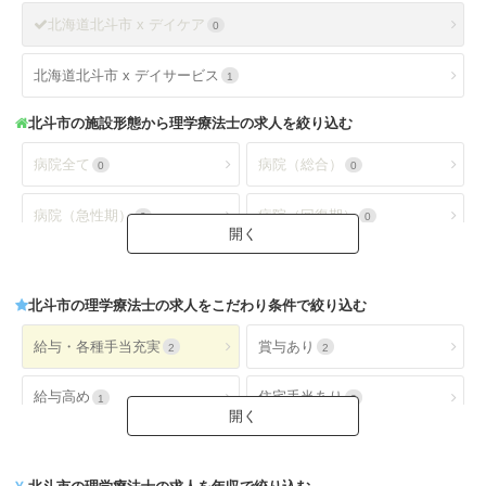
北海道北斗市 x デイケア
0
北海道北斗市 x デイサービス
1
北斗市
の施設形態から理学療法士の求人を絞り込む
病院全て
病院（総合）
0
0
病院（急性期）
病院（回復期）
0
0
病院（療養型）
病院（ケアミックス）
0
0
北斗市
の理学療法士の求人をこだわり条件で絞り込む
病院（外来）
病院（精神科）
0
0
給与・各種手当充実
賞与あり
2
2
病院(地域包括ケア)
クリニック全て
0
0
給与高め
住宅手当あり
1
2
クリニック（外来）
クリニック（病棟）
0
0
扶養手当あり
交通費手当あり
2
2
クリニック(精神科)
介護保険関連施設
0
2