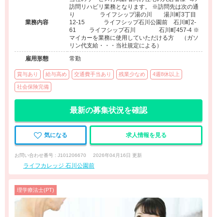
訪問リハビリ業務となります。 ※訪問先は次の通
り ライフシップ湯の川 湯川町3丁目
業務内容
12-15 ライフシップ石川公園前 石川町2-
61 ライフシップ石川 石川町457-4 ※
マイカーを業務に使用していただける方 （ガソ
リン代支給・・・当社規定による）
雇用形態
常勤
賞与あり
給与高め
交通費手当あり
残業少なめ
4週8休以上
社会保険完備
最新の募集状況を確認
気になる
求人情報を見る
お問い合わせ番号 : J101206670
2026年04月16日 更新
ライフカレッジ 石川公園前
理学療法士(PT)