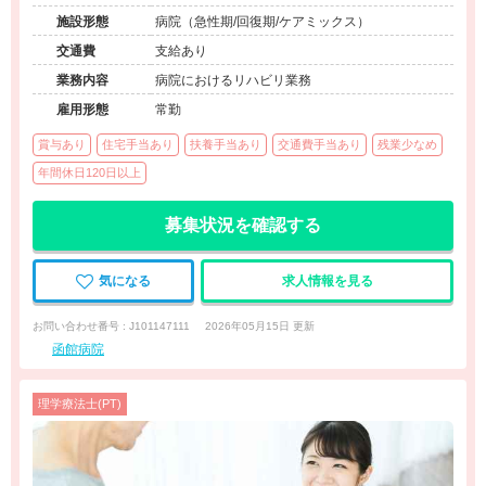
施設形態
病院（急性期/回復期/ケアミックス）
交通費
支給あり
業務内容
病院におけるリハビリ業務
雇用形態
常勤
賞与あり
住宅手当あり
扶養手当あり
交通費手当あり
残業少なめ
年間休日120日以上
募集状況を確認する
気になる
求人情報を見る
お問い合わせ番号 : J101147111
2026年05月15日 更新
函館病院
理学療法士(PT)