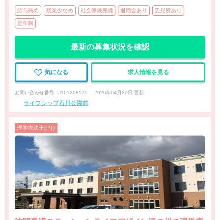
給与高め
残業少なめ
社会保険完備
退職金あり
託児所あり
定年制
最新の募集状況を確認
気になる
求人情報を見る
お問い合わせ番号 : J101208171
2026年04月20日 更新
ライフシップ石川公園前
理学療法士(PT)