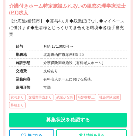
介護付きホーム特定施設ふれあいの里悠の理学療法士
(PT)求人
【北海道/函館市】 ◆賞与4ヵ月◆残業ほぼなし◆マイペース
に働けます◆患者様とじっくり向き合える環境◆各種手当充
実
給与
月給 171,000円 〜
勤務地
北海道函館市海岸町5-25
施設形態
介護保険関連施設（有料老人ホーム）
交通費
支給あり
業務内容
有料老人ホームにおける業務。
雇用形態
常勤
賞与あり
交通費手当あり
残業少なめ
4週8休以上
社会保険完備
昇給あり
募集状況を確認する
気になる
求人情報を見る