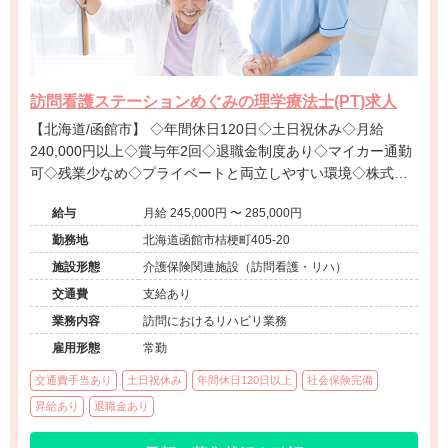
訪問看護ステーションめぐみの理学療法士(PT)求人
【北海道/函館市】 ◇年間休日120日◇土日祝休み◇月給
240,000円以上◇賞与年2回◇退職金制度あり◇マイカー通勤
可◇残業少なめ◇プライベートと両立しやすい環境◇株式会
社ゆうぜんが運営する地域密着型の訪問看護ステーションで
給与
月給 245,000円 〜 285,000円
す。
勤務地
北海道函館市桔梗町405-20
施設形態
介護保険関連施設（訪問看護・リハ）
交通費
支給あり
業務内容
訪問におけるリハビリ業務
雇用形態
常勤
交通費手当あり
土日祝休み
年間休日120日以上
社会保険完備
昇給あり
退職金あり