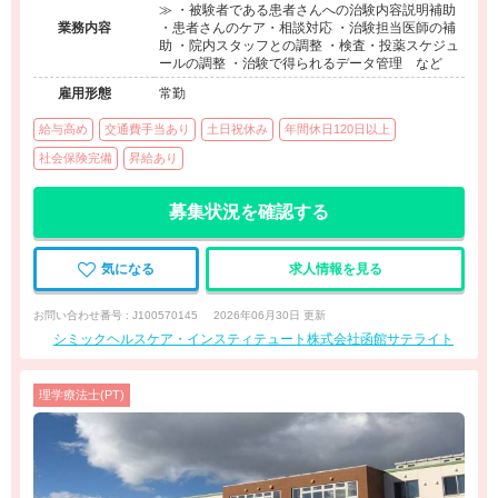
≫ ・被験者である患者さんへの治験内容説明補助
業務内容
・患者さんのケア・相談対応 ・治験担当医師の補
助 ・院内スタッフとの調整 ・検査・投薬スケジュ
ールの調整 ・治験で得られるデータ管理 など
雇用形態
常勤
給与高め
交通費手当あり
土日祝休み
年間休日120日以上
社会保険完備
昇給あり
募集状況を確認する
気になる
求人情報を見る
お問い合わせ番号 : J100570145
2026年06月30日 更新
シミックヘルスケア・インスティテュート株式会社函館サテライト
理学療法士(PT)