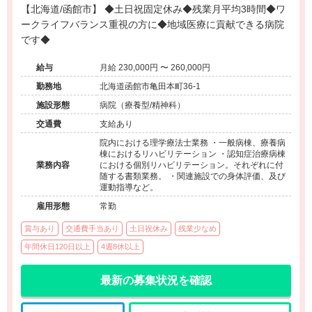
【北海道/函館市】 ◆土日祝固定休み◆残業月平均3時間◆ワ
ークライフバランス重視の方に◆地域医療に貢献できる病院
です◆
給与
月給 230,000円 〜 260,000円
勤務地
北海道函館市亀田本町36-1
施設形態
病院（療養型/精神科）
交通費
支給あり
院内における理学療法士業務 ・一般病棟、療養病
棟におけるリハビリテーション ・認知症治療病棟
業務内容
における個別リハビリテーション。それぞれに付
随する書類業務。 ・関連施設での身体評価、及び
運動指導など。
雇用形態
常勤
賞与あり
交通費手当あり
土日祝休み
残業少なめ
年間休日120日以上
4週8休以上
最新の募集状況を確認