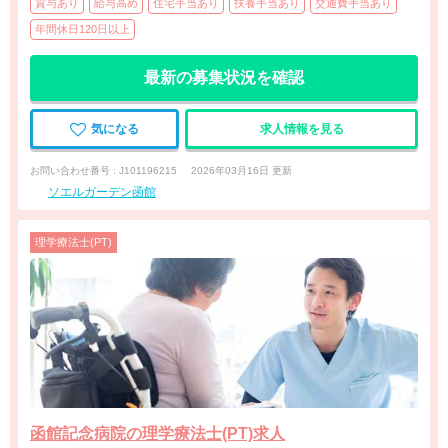
賞与あり
給与高め
住宅手当あり
扶養手当あり
交通費手当あり
年間休日120日以上
最新の募集状況を確認
気になる
求人情報を見る
お問い合わせ番号 : J101196215
2026年03月16日 更新
ソエルガーデン函館
理学療法士(PT)
函館記念病院の理学療法士(PT)求人