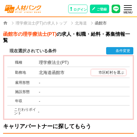
ご登録
ログイン
MENU
理学療法士(PT)の求人トップ
北海道
函館市
函館市の理学療法士(PT)
の求人・転職・給料・募集情報一
覧
現在選択されている条件
条件変更
理学療法士(PT)
職種
北海道函館市
勤務地
市区町村を選ぶ
-
雇用形態
-
施設形態
-
年収
こだわりポイ
-
ント
キャリアパートナーに探してもらう