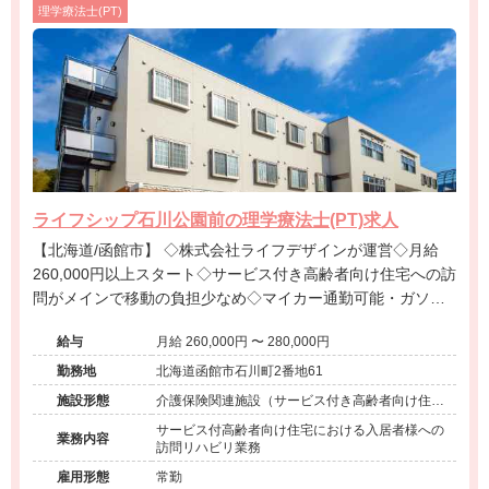
理学療法士(PT)
ライフシップ石川公園前の理学療法士(PT)求人
【北海道/函館市】 ◇株式会社ライフデザインが運営◇月給
260,000円以上スタート◇サービス付き高齢者向け住宅への訪
問がメインで移動の負担少なめ◇マイカー通勤可能・ガソリ
ン代支給あり◇託児所完備で子育て世代も安心◇函館市内で
給与
月給 260,000円 〜 280,000円
安定して働ける環境です。
勤務地
北海道函館市石川町2番地61
施設形態
介護保険関連施設（サービス付き高齢者向け住
宅）
サービス付高齢者向け住宅における入居者様への
業務内容
訪問リハビリ業務
雇用形態
常勤