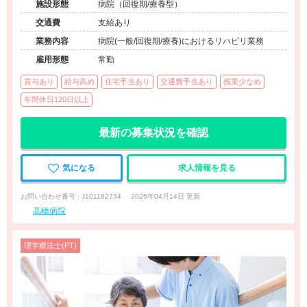
施設形態
病院（回復期/療養型）
交通費
支給あり
業務内容
病院(一般/回復期/療養)におけるリハビリ業務
雇用形態
常勤
賞与あり
給与高め
住宅手当あり
交通費手当あり
残業少なめ
年間休日120日以上
最新の募集状況を確認
気になる
求人情報を見る
お問い合わせ番号 : J101162734
2026年04月14日 更新
高橋病院
理学療法士(PT)