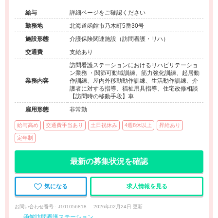
給与
詳細ページをご確認ください
勤務地
北海道函館市乃木町5番30号
施設形態
介護保険関連施設（訪問看護・リハ）
交通費
支給あり
訪問看護ステーションにおけるリハビリテーショ
ン業務 ・関節可動域訓練、筋力強化訓練、起居動
業務内容
作訓練、屋内外移動動作訓練、生活動作訓練、介
護者に対する指導、福祉用具指導、住宅改修相談
【訪問時の移動手段】車
雇用形態
非常勤
給与高め
交通費手当あり
土日祝休み
4週8休以上
昇給あり
定年制
最新の募集状況を確認
気になる
求人情報を見る
お問い合わせ番号 : J101056818
2026年02月24日 更新
函館訪問看護ステーション