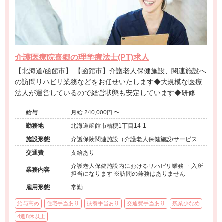
介護医療院喜郷の理学療法士(PT)求人
【北海道/函館市】 【函館市】介護老人保健施設、関連施設へ
の訪問リハビリ業務などをお任せいたします◆大規模な医療
法人が運営しているので経営状態も安定しています◆研修参
加奨励制度◆引越し負担◆様々な福利厚生充実◆通勤が便利
給与
月給 240,000円 〜
な駅チカ◆残業ほぼなし◆
勤務地
北海道函館市桔梗1丁目14-1
施設形態
介護保険関連施設（介護老人保健施設/サービス付
き高齢者向け住宅/訪問看護・リハ）、その他（グ
交通費
支給あり
ループホーム）
介護老人保健施設内におけるリハビリ業務 ・入所
業務内容
担当になります ※訪問の兼務はありません
雇用形態
常勤
給与高め
住宅手当あり
扶養手当あり
交通費手当あり
残業少なめ
4週8休以上