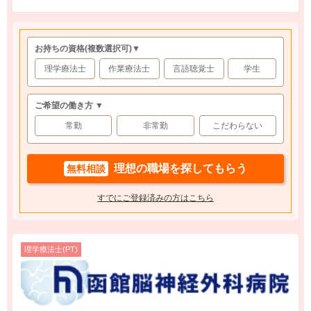
お持ちの資格
(複数選択可)
▼
理学療法士
作業療法士
言語聴覚士
学生
ご希望の働き方 ▼
常勤
非常勤
こだわらない
理想の職場を探してもらう
無料相談
すでにご登録済みの方はこちら
理学療法士(PT)