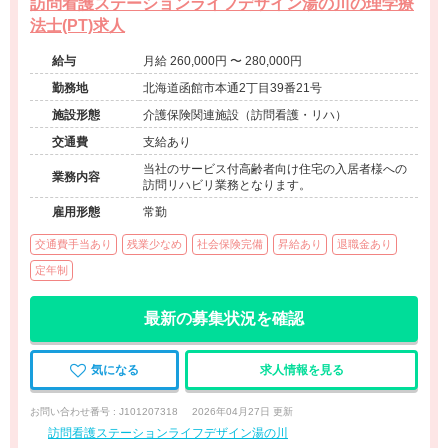
訪問看護ステーションライフデザイン湯の川の理学療
法士(PT)求人
給与
月給 260,000円 〜 280,000円
勤務地
北海道函館市本通2丁目39番21号
施設形態
介護保険関連施設（訪問看護・リハ）
交通費
支給あり
当社のサービス付高齢者向け住宅の入居者様への
業務内容
訪問リハビリ業務となります。
雇用形態
常勤
交通費手当あり
残業少なめ
社会保険完備
昇給あり
退職金あり
定年制
最新の募集状況を確認
気になる
求人情報を見る
お問い合わせ番号 : J101207318
2026年04月27日 更新
訪問看護ステーションライフデザイン湯の川