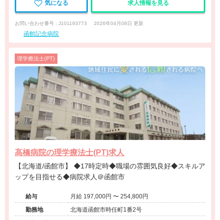
気になる
求人情報を見る
お問い合わせ番号 : J101193773
2026年04月08日 更新
函館記念病院
理学療法士(PT)
高橋病院の理学療法士(PT)求人
【北海道/函館市】 ◆17時定時◆職場の雰囲気良好◆スキルア
ップを目指せる◆病院求人＠函館市
給与
月給 197,000円 〜 254,800円
勤務地
北海道函館市時任町1番2号