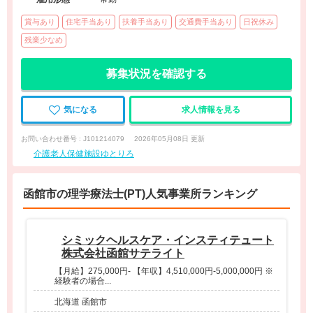
賞与あり
住宅手当あり
扶養手当あり
交通費手当あり
日祝休み
残業少なめ
募集状況を確認する
気になる
求人情報を見る
お問い合わせ番号 : J101214079
2026年05月08日 更新
介護老人保健施設ゆとりろ
函館市の理学療法士(PT)人気事業所ランキング
シミックヘルスケア・インスティテュート
株式会社函館サテライト
【月給】275,000円- 【年収】4,510,000円-5,000,000円 ※
経験者の場合...
北海道 函館市