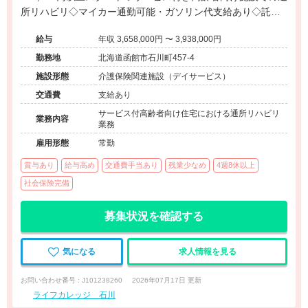
所リハビリ◇マイカー通勤可能・ガソリン代支給あり◇託児
所完備で子育て世代も安心◇函館市内で安定して働ける環境
給与
年収 3,658,000円 〜 3,938,000円
です。
勤務地
北海道函館市石川町457-4
施設形態
介護保険関連施設（デイサービス）
交通費
支給あり
サービス付高齢者向け住宅における通所リハビリ
業務内容
業務
雇用形態
常勤
賞与あり
給与高め
交通費手当あり
残業少なめ
4週8休以上
社会保険完備
募集状況を確認する
気になる
求人情報を見る
お問い合わせ番号 : J101238260
2026年07月17日 更新
ライフカレッジ 石川