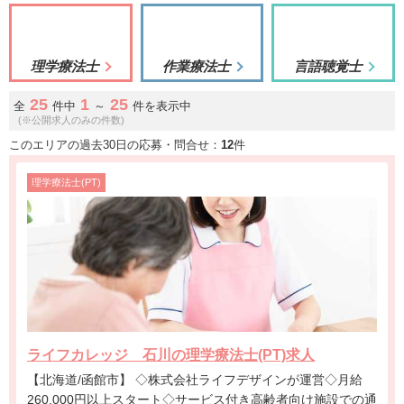
理学療法士
作業療法士
言語聴覚士
25
1
25
全
件中
～
件を表示中
(※公開求人のみの件数)
このエリアの過去30日の応募・問合せ：
12
件
理学療法士(PT)
ライフカレッジ 石川の理学療法士(PT)求人
【北海道/函館市】 ◇株式会社ライフデザインが運営◇月給
260,000円以上スタート◇サービス付き高齢者向け施設での通