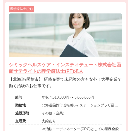
理学療法士(PT)
シミックヘルスケア・インスティテュート株式会社函
館サテライトの理学療法士(PT)求人
【北海道/函館市】 研修充実で未経験の方も安心！大手企業で
働く治験のお仕事です。
給与
年収 4,510,000円 〜 5,000,000円
勤務地
北海道函館市若松町6-7 ステーションプラザ函館
6F
施設形態
その他（企業）
交通費
支給あり
≪治験コーディネーター(CRC)としての業務全般