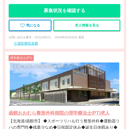
募集状況を確認する
気になる
求人情報を見る
お問い合わせ番号 : J101145071
2026年06月26日 更新
介護医療院喜郷
理学療法士(PT)
函館おおむら整形外科病院の理学療法士(PT)求人
【北海道/函館市】 ◆スポーツリハも行う整形外科◆運動器リ
ハの専門性◆残業少なめ◆日祝固定休み◆誕生日休暇あり◆