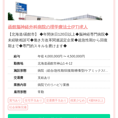
函館脳神経外科病院の理学療法士(PT)求人
【北海道/函館市】 ◆年間休日120日以上◆脳神経専門病院◆
未経験相談可◆働き方改革関連認定企業◆超急性期から回復
期まで◆専門的スキルを磨けます◆
給与
年収 4,000,000円 〜 4,500,000円
勤務地
北海道函館市神山1-4-12
施設形態
病院（総合/急性期/回復期/療養型/ケアミックス/外
来）、その他（その他）
交通費
支給あり
業務内容
病院でのリハビリ業務
雇用形態
常勤
賞与あり
住宅手当あり
交通費手当あり
残業少なめ
4週8休以上
社会保険完備