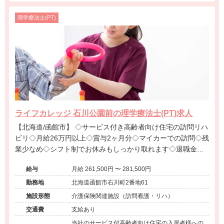
理学療法士(PT)
ライフカレッジ 石川公園前の理学療法士(PT)求人
【北海道/函館市】 ◇サービス付き高齢者向け住宅の訪問リハ
ビリ◇月給26万円以上◇賞与2ヶ月分◇マイカーでの訪問◇残
業少なめ◇シフト制でお休みもしっかり取れます◇退職金制
度あり◇北海道函館市で地域に貢献できる環境です。
給与
月給 261,500円 〜 281,500円
勤務地
北海道函館市石川町2番地61
施設形態
介護保険関連施設（訪問看護・リハ）
交通費
支給あり
当社のサービス付高齢者向け住宅の入居者様への