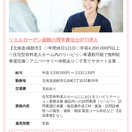
ソエルガーデン函館の理学療法士(PT)求人
【北海道/函館市】 ◇年間休日121日◇年収4,200,000円以上
◇住宅型有料老人ホーム内のリハビリ◇車通勤可能で無料駐
車場完備◇アニバーサリー休暇あり◇子育てサポート企業認
定取得の安定法人です。
給与
年収 3,330,000円 〜 3,532,130円
勤務地
北海道函館市日吉町2丁目32番30号
交通費
支給あり
住宅型有料老人ホームににおけるリハビリテーシ
ョン業務全般 施設内への訪問看護（リハビリ） 訪
業務内容
問看護計画書・報告書作成 CM・家族・訪問診療
医への報告・連絡・相談 緊急コール対応など 【送
迎業務】なし
雇用形態
常勤