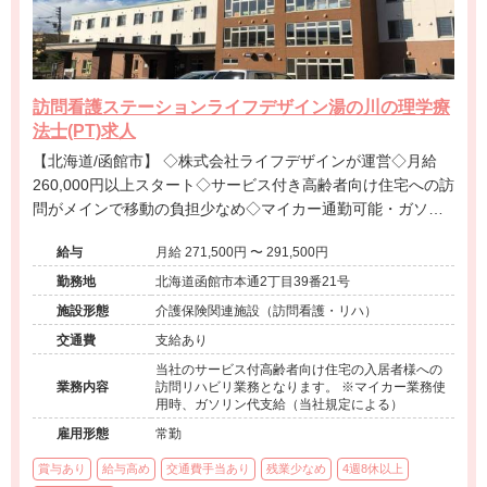
訪問看護ステーションライフデザイン湯の川の理学療
法士(PT)求人
【北海道/函館市】 ◇株式会社ライフデザインが運営◇月給
260,000円以上スタート◇サービス付き高齢者向け住宅への訪
問がメインで移動の負担少なめ◇マイカー通勤可能・ガソリ
ン代支給あり◇託児所完備で子育て世代も安心◇函館市内で
給与
月給 271,500円 〜 291,500円
安定して働ける環境です。
勤務地
北海道函館市本通2丁目39番21号
施設形態
介護保険関連施設（訪問看護・リハ）
交通費
支給あり
当社のサービス付高齢者向け住宅の入居者様への
業務内容
訪問リハビリ業務となります。 ※マイカー業務使
用時、ガソリン代支給（当社規定による）
雇用形態
常勤
賞与あり
給与高め
交通費手当あり
残業少なめ
4週8休以上