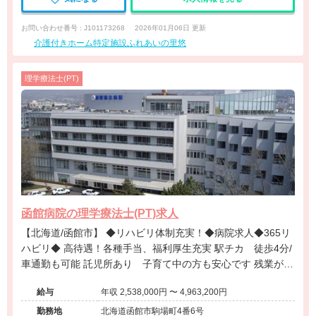
お問い合わせ番号 : J101173268
2026年01月06日 更新
介護付きホーム特定施設ふれあいの里悠
理学療法士(PT)
函館病院の理学療法士(PT)求人
【北海道/函館市】 ◆リハビリ体制充実！◆病院求人◆365リ
ハビリ◆ 高待遇！各種手当、福利厚生充実 駅チカ 徒歩4分/
車通勤も可能 託児所あり 子育て中の方も安心です 残業が少
なく休日多め、ワークライフバランス良好！
給与
年収 2,538,000円 〜 4,963,200円
勤務地
北海道函館市駒場町4番6号