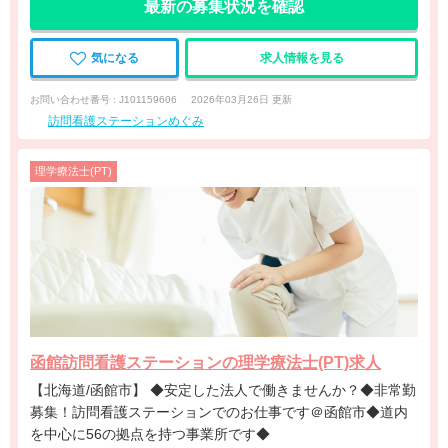
最新の募集状況を確認
気になる
求人情報を見る
お問い合わせ番号 : J101159606
2026年03月26日 更新
訪問看護ステーションめぐみ
理学療法士(PT)
函館訪問看護ステーションの理学療法士(PT)求人
【北海道/函館市】 ◆安定した法人で働きませんか？◆非常勤
募集！訪問看護ステーションでのお仕事です＠函館市◆道内
を中心に56の拠点を持つ事業所です◆