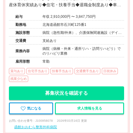
産休育休実績あり◆住宅・扶養手当◆退職金制度あり◆車通
勤OK・無料駐車場あり◆充実の教育体制
給与
年収 2,910,000円 〜 3,847,750円
勤務地
北海道函館市石川町125番1
施設形態
病院（急性期/外来）、介護保険関連施設（デイケ
ア/訪問看護・リハ）
交通費
支給あり
病院（病棟・外来・通所リハ・訪問リハビリ）で
業務内容
のリハビリ業務
雇用形態
常勤
賞与あり
住宅手当あり
扶養手当あり
交通費手当あり
日祝休み
残業少なめ
募集状況を確認する
気になる
求人情報を見る
お問い合わせ番号 : J100958078
2026年03月16日 更新
函館おおむら整形外科病院