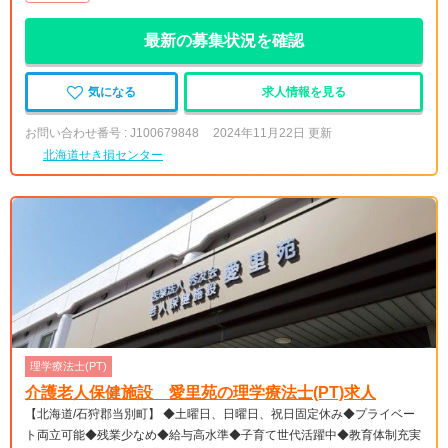
最新の募集状況を確認
気になる
求人情報を見る
お問い合わせ番号 : J100679848
2024年11月22日 更新
北海道せき損センター
理学療法士(PT)
介護老人保健施設 愛里苑の理学療法士(PT)求人
【北海道/石狩郡当別町】 ◆土曜日、日曜日、祝日固定休み◆プライベー
ト両立可能◆残業少なめ◆給与高水準◆子育て世代活躍中◆教育体制充実