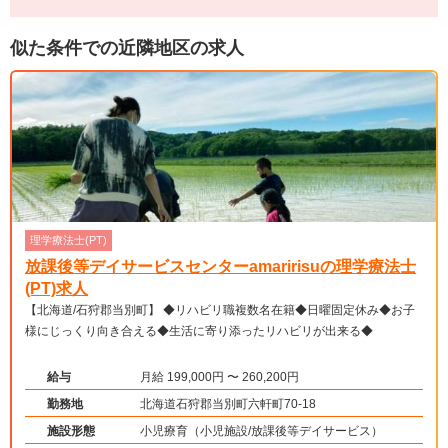
似た条件での近隣地区の求人
理学療法士(PT)
放課後等デイサービスセンターamaririsuの理学療法士
(PT)求人
【北海道/石狩郡当別町】 ◆リハビリ職複数名在籍◆日曜固定休み◆お子
様にじっくり向き合える◆生活に寄り添ったリハビリが出来る◆
給与
月給 199,000円 〜 260,200円
勤務地
北海道石狩郡当別町六軒町70-18
施設形態
小児療育（小児施設/放課後等デイサービス）