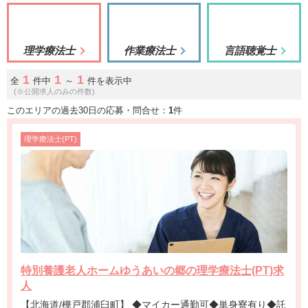
理学療法士
作業療法士
言語聴覚士
1
1
1
全
件中
～
件を表示中
(※公開求人のみの件数)
このエリアの過去30日の応募・問合せ：
1
件
理学療法士(PT)
特別養護老人ホームゆうあいの郷の理学療法士(PT)求
人
【北海道/樺戸郡浦臼町】 ◆マイカー通勤可◆単身寮有り◆託