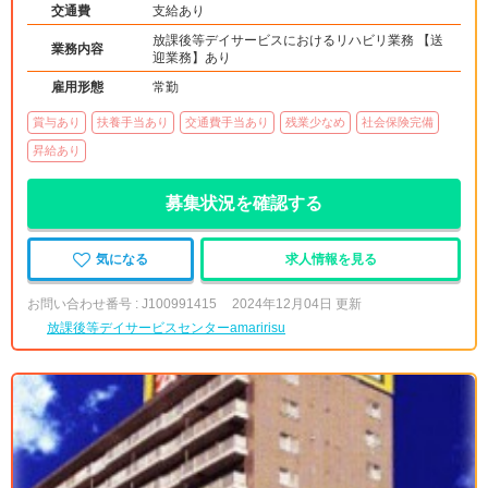
交通費
支給あり
放課後等デイサービスにおけるリハビリ業務 【送
業務内容
迎業務】あり
雇用形態
常勤
賞与あり
扶養手当あり
交通費手当あり
残業少なめ
社会保険完備
昇給あり
募集状況を確認する
気になる
求人情報を見る
お問い合わせ番号 : J100991415
2024年12月04日 更新
放課後等デイサービスセンターamaririsu