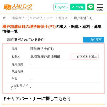
ご登録
ログイン
MENU
理学療法士(PT)の求人トップ
北海道
樺戸郡浦臼町
樺戸郡浦臼町の理学療法士(PT)
の求人・転職・給料・募集
情報一覧
現在選択されている条件
条件変更
理学療法士(PT)
職種
北海道樺戸郡浦臼町
勤務地
市区町村を選ぶ
-
雇用形態
-
施設形態
-
年収
こだわりポイ
-
ント
キャリアパートナーに探してもらう