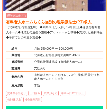
理学療法士(PT)
有料老人ホームらくら当別の理学療法士(PT)求人
【北海道/石狩郡当別町】 ◆年間休日たっぷり120日以上◆介護付有料老
人ホーム◆地域との連携を重視◆アットホームな環境◆充実した福利厚生
◆子育てとの両立を支援◆
給与
月給 250,000円 〜 300,000円
勤務地
北海道石狩郡当別町太美町2343-39
施設形態
介護保険関連施設（有料老人ホーム）
交通費
支給あり
有料老人ホームにおけるリハビリ業務 配属先:有料
業務内容
老人ホームらくら当別
雇用形態
常勤
交通費手当あり
土日休み
残業少なめ
年間休日120日以上
4週8休以上
社会保険完備