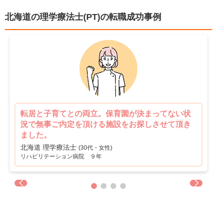
障害者施設
自費リハビリ施設
0
0
試用期間有
雇用期間無
1
1
北海道の理学療法士(PT)の転職成功事例
職場環境充実
幅広い経験
1
0
未経験歓迎
教育充実
0
0
新卒可
駅orバス停近い
0
0
車通勤可
転居のサポート充実
1
0
転居と子育てとの両立。保育園が決まってない状
リハスタッフ複数在籍
経営が安定している
況で無事ご内定を頂ける施設をお探しさせて頂き
0
0
ました。
管理職募集
北海道 理学療法士
0
(30代・女性)
リハビリテーション病院 ９年