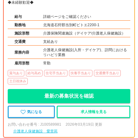
◆未経験歓迎◆
給与
詳細ページをご確認ください
勤務地
北海道石狩郡当別町ビトエ2200-1
施設形態
介護保険関連施設（デイケア/介護老人保健施設）
交通費
支給あり
介護老人保健施設(入所・デイケア)、訪問における
業務内容
リハビリ業務
雇用形態
常勤
賞与あり
給与高め
住宅手当あり
扶養手当あり
交通費手当あり
土日祝休み
最新の募集状況を確認
気になる
求人情報を見る
お問い合わせ番号 : J100589981
2026年03月19日 更新
介護老人保健施設 愛里苑