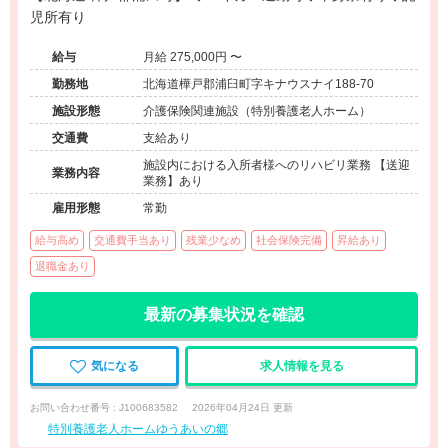
児所有り
給与
月給 275,000円 〜
勤務地
北海道樺戸郡浦臼町字キナウスナイ188-70
施設形態
介護保険関連施設（特別養護老人ホーム）
交通費
支給あり
施設内における入所者様へのリハビリ業務 【送迎
業務内容
業務】あり
雇用形態
常勤
給与高め
交通費手当あり
残業少なめ
社会保険完備
昇給あり
退職金あり
最新の募集状況を確認
気になる
求人情報を見る
お問い合わせ番号 : J100683582
2026年04月24日 更新
特別養護老人ホームゆうあいの郷