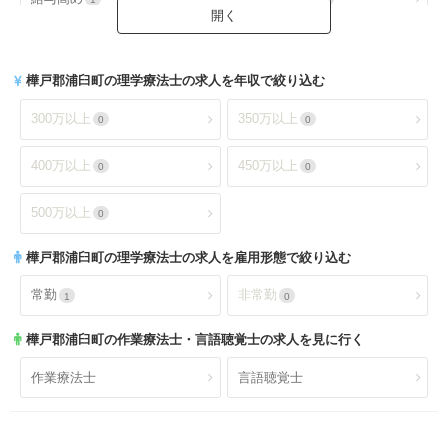
クリニック（外来）
クリニック（病棟）
0
0
扶養手当あり
交通費手当あり
0
1
クリニック(精神科)
介護保険関連施設
0
1
樺戸郡浦臼町
の理学療法士の求人を年収で絞り込む
就業時間・休日が魅力
土日休み
1
0
デイケア(精神科)
デイケア
0
0
300万以上
350万以上
0
0
日祝休み
土日祝休み
0
0
デイサービス
訪問看護・リハ
0
0
400万以上
450万以上
0
0
残業少なめ
年間休日110日以上
1
0
介護老人保健施設
特別養護老人ホーム
0
1
500万以上
0
年間休日120日以上
4週8休以上
0
0
サービス付き高齢者向け住
樺戸郡浦臼町
の理学療法士の求人を雇用形態で絞り込む
有料老人ホーム
0
0
宅
福利厚生充実
社会保険完備
1
1
常勤
非常勤
1
0
ショートステイ
小規模多機能
0
0
昇給あり
退職金あり
1
1
樺戸郡浦臼町
の作業療法士・言語聴覚士の求人を見に行く
小児療育
小児施設
0
0
託児所あり
産休育休可
1
0
作業療法士
言語聴覚士
児童発達支援
放課後等デイサービス
0
0
寮あり
定年制
0
1