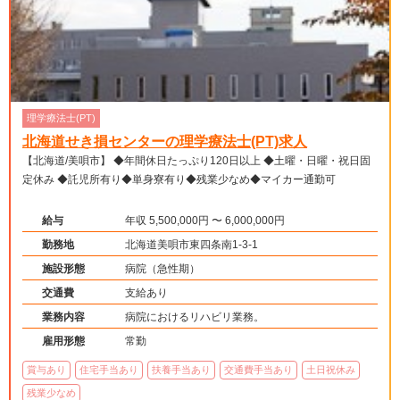
理学療法士(PT)
北海道せき損センターの理学療法士(PT)求人
【北海道/美唄市】 ◆年間休日たっぷり120日以上 ◆土曜・日曜・祝日固
定休み ◆託児所有り◆単身寮有り◆残業少なめ◆マイカー通勤可
給与
年収 5,500,000円 〜 6,000,000円
勤務地
北海道美唄市東四条南1-3-1
施設形態
病院（急性期）
交通費
支給あり
業務内容
病院におけるリハビリ業務。
雇用形態
常勤
賞与あり
住宅手当あり
扶養手当あり
交通費手当あり
土日祝休み
残業少なめ