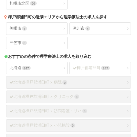
札幌市北区
56
樺戸郡浦臼町
の近隣エリアから理学療法士の求人を探す
美唄市
滝川市
1
6
三笠市
3
おすすめの条件で理学療法士の求人を絞り込む
北海道
樺戸郡浦臼町
847
847
北海道樺戸郡浦臼町 x 病院
0
北海道樺戸郡浦臼町 x クリニック
0
北海道樺戸郡浦臼町 x 訪問看護・リハ
0
北海道樺戸郡浦臼町 x 小児施設
0