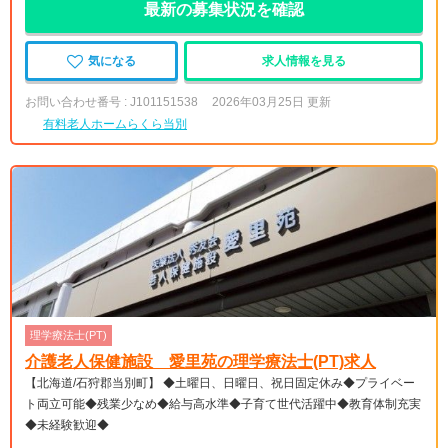
最新の募集状況を確認
気になる
求人情報を見る
お問い合わせ番号 : J101151538
2026年03月25日 更新
有料老人ホームらくら当別
理学療法士(PT)
介護老人保健施設 愛里苑の理学療法士(PT)求人
【北海道/石狩郡当別町】 ◆土曜日、日曜日、祝日固定休み◆プライベー
ト両立可能◆残業少なめ◆給与高水準◆子育て世代活躍中◆教育体制充実
◆未経験歓迎◆