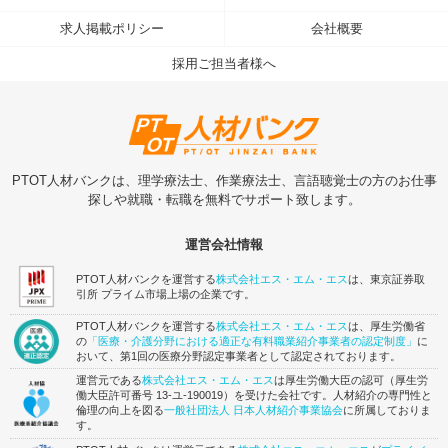
求人掲載ポリシー
会社概要
採用ご担当者様へ
PTOT人材バンクは、理学療法士、作業療法士、言語聴覚士の方のお仕事
探しや就職・転職を無料でサポート致します。
運営会社情報
PTOT人材バンクを運営する
株式会社エス・エム・エス
は、東京証券取
引所 プライム市場上場の企業です。
PTOT人材バンクを運営する
株式会社エス・エム・エス
は、厚生労働省
の
「医療・介護分野における適正な有料職業紹介事業者の認定制度」
に
おいて、第1回の医療分野認定事業者として認定されております。
運営元である
株式会社エス・エム・エス
は厚生労働大臣の認可（厚生労
働大臣許可番号 13-ユ-190019）を受けた会社です。人材紹介の専門性と
倫理の向上を図る
一般社団法人 日本人材紹介事業協会
に所属しておりま
す。