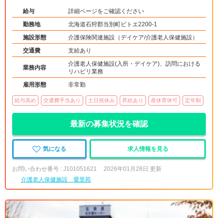
給与
詳細ページをご確認ください
勤務地
北海道石狩郡当別町ビトエ2200-1
施設形態
介護保険関連施設（デイケア/介護老人保健施設）
交通費
支給あり
介護老人保健施設(入所・デイケア)、訪問における
業務内容
リハビリ業務
雇用形態
非常勤
給与高め
交通費手当あり
土日祝休み
昇給あり
産休育休可
定年制
最新の募集状況を確認
気になる
求人情報を見る
お問い合わせ番号 : J101051621
2026年01月28日 更新
介護老人保健施設 愛里苑