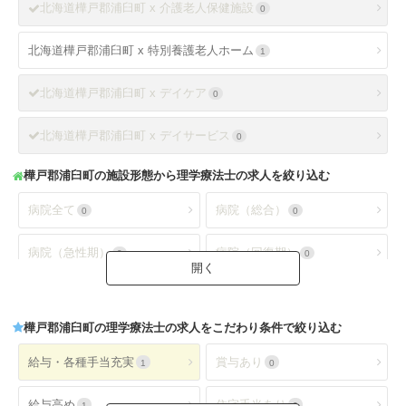
北海道樺戸郡浦臼町 x 介護老人保健施設
0
北海道樺戸郡浦臼町 x 特別養護老人ホーム
1
北海道樺戸郡浦臼町 x デイケア
0
北海道樺戸郡浦臼町 x デイサービス
0
樺戸郡浦臼町
の施設形態から理学療法士の求人を絞り込む
病院全て
病院（総合）
0
0
病院（急性期）
病院（回復期）
0
0
病院（療養型）
病院（ケアミックス）
0
0
樺戸郡浦臼町
の理学療法士の求人をこだわり条件で絞り込む
病院（外来）
病院（精神科）
0
0
給与・各種手当充実
賞与あり
1
0
病院(地域包括ケア)
クリニック全て
0
0
給与高め
住宅手当あり
1
0