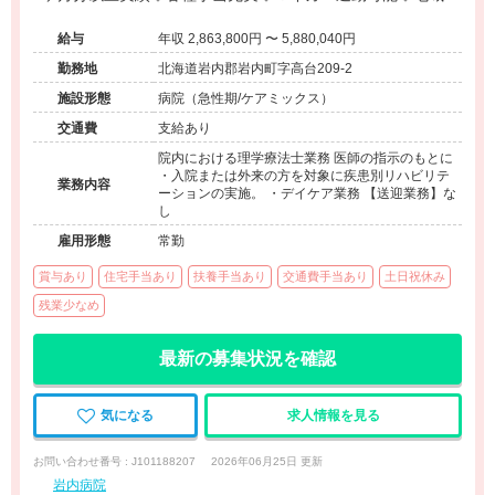
療に貢献できる病院です。
給与
年収 2,863,800円 〜 5,880,040円
勤務地
北海道岩内郡岩内町字高台209-2
施設形態
病院（急性期/ケアミックス）
交通費
支給あり
院内における理学療法士業務 医師の指示のもとに
・入院または外来の方を対象に疾患別リハビリテ
業務内容
ーションの実施。 ・デイケア業務 【送迎業務】な
し
雇用形態
常勤
賞与あり
住宅手当あり
扶養手当あり
交通費手当あり
土日祝休み
残業少なめ
最新の募集状況を確認
気になる
求人情報を見る
お問い合わせ番号 : J101188207
2026年06月25日 更新
岩内病院