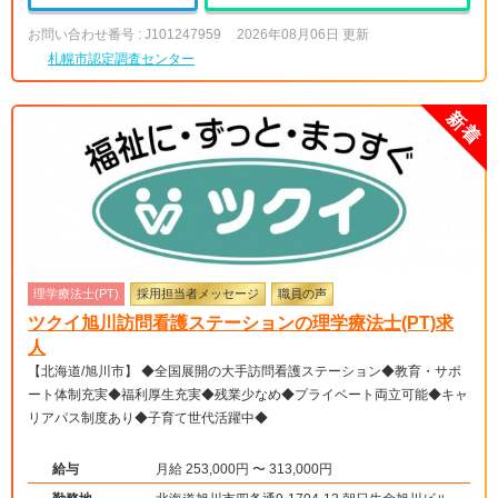
お問い合わせ番号 : J101247959
2026年08月06日 更新
札幌市認定調査センター
理学療法士(PT)
採用担当者メッセージ
職員の声
ツクイ旭川訪問看護ステーションの理学療法士(PT)求
人
【北海道/旭川市】 ◆全国展開の大手訪問看護ステーション◆教育・サポ
ート体制充実◆福利厚生充実◆残業少なめ◆プライベート両立可能◆キャ
リアパス制度あり◆子育て世代活躍中◆
給与
月給 253,000円 〜 313,000円