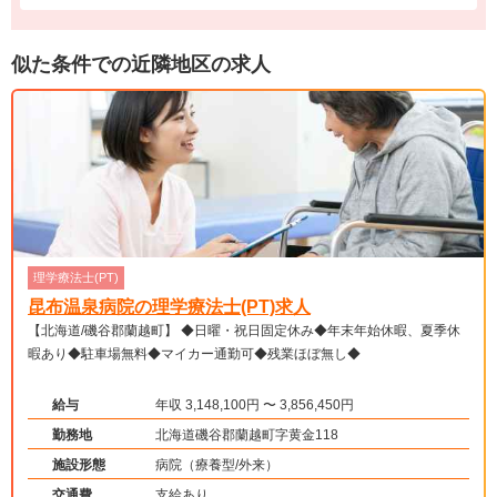
似た条件での近隣地区の求人
理学療法士(PT)
昆布温泉病院の理学療法士(PT)求人
【北海道/磯谷郡蘭越町】 ◆日曜・祝日固定休み◆年末年始休暇、夏季休
暇あり◆駐車場無料◆マイカー通勤可◆残業ほぼ無し◆
給与
年収 3,148,100円 〜 3,856,450円
勤務地
北海道磯谷郡蘭越町字黄金118
施設形態
病院（療養型/外来）
交通費
支給あり