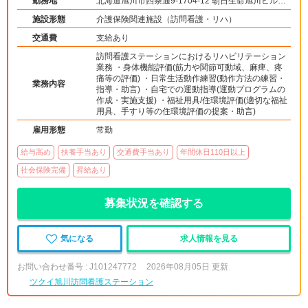
勤務地
北海道旭川市四条通9-1704-12 朝日生命旭川ビル2
階
施設形態
介護保険関連施設（訪問看護・リハ）
交通費
支給あり
訪問看護ステーションにおけるリハビリテーション
業務 ・身体機能評価(筋力や関節可動域、麻痺、疼
痛等の評価) ・日常生活動作練習(動作方法の練習・
業務内容
指導・助言) ・自宅での運動指導(運動プログラムの
作成・実施支援) ・福祉用具/住環境評価(適切な福祉
用具、手すり等の住環境評価の提案・助言)
雇用形態
常勤
給与高め
扶養手当あり
交通費手当あり
年間休日110日以上
社会保険完備
昇給あり
募集状況を確認する
気になる
求人情報を見る
お問い合わせ番号 : J101247772
2026年08月05日 更新
ツクイ旭川訪問看護ステーション