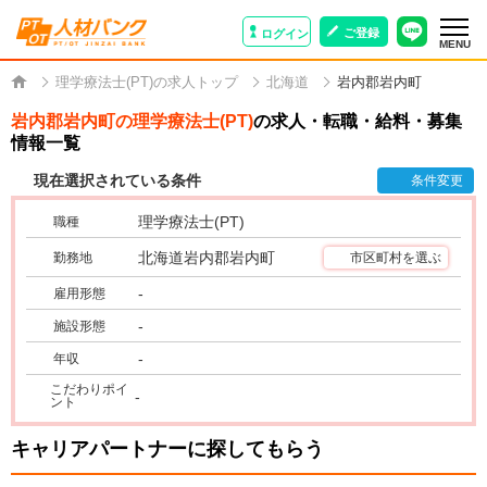
ご登録
ログイン
MENU
理学療法士(PT)の求人トップ
北海道
岩内郡岩内町
岩内郡岩内町の理学療法士(PT)
の求人・転職・給料・募集
情報一覧
現在選択されている条件
条件変更
理学療法士(PT)
職種
北海道岩内郡岩内町
勤務地
市区町村を選ぶ
-
雇用形態
-
施設形態
-
年収
こだわりポイ
-
ント
キャリアパートナーに探してもらう