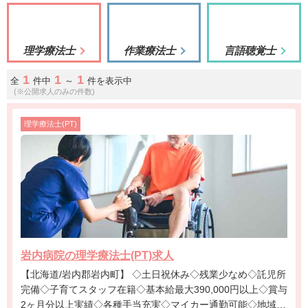
理学療法士
作業療法士
言語聴覚士
1
1
1
全
件中
～
件を表示中
(※公開求人のみの件数)
理学療法士(PT)
岩内病院の理学療法士(PT)求人
【北海道/岩内郡岩内町】 ◇土日祝休み◇残業少なめ◇託児所
完備◇子育てスタッフ在籍◇基本給最大390,000円以上◇賞与
2ヶ月分以上実績◇各種手当充実◇マイカー通勤可能◇地域医