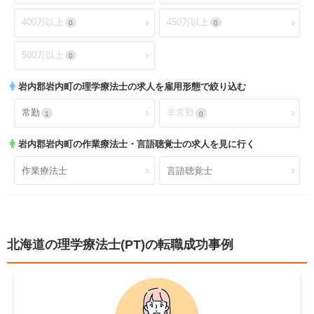
日祝休み
土日祝休み
1
1
デイサービス
訪問看護・リハ
0
0
400万以上
450万以上
0
0
残業少なめ
年間休日110日以上
1
1
介護老人保健施設
特別養護老人ホーム
0
0
500万以上
0
年間休日120日以上
4週8休以上
1
0
サービス付き高齢者向け住
岩内郡岩内町
の理学療法士の求人を雇用形態で絞り込む
有料老人ホーム
0
0
宅
福利厚生充実
社会保険完備
1
1
常勤
非常勤
1
0
ショートステイ
小規模多機能
0
0
昇給あり
退職金あり
1
1
岩内郡岩内町
の作業療法士・言語聴覚士の求人を見に行く
小児療育
小児施設
0
0
託児所あり
産休育休可
1
0
作業療法士
言語聴覚士
児童発達支援
放課後等デイサービス
0
0
寮あり
定年制
0
1
障害者施設
自費リハビリ施設
0
0
試用期間有
雇用期間無
1
1
北海道の理学療法士(PT)の転職成功事例
職場環境充実
幅広い経験
1
0
未経験歓迎
教育充実
0
0