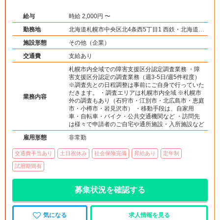
給与
時給 2,000円 〜
勤務地
北海道札幌市中央区北4条西5丁目1 西鉄・北海道林
業会館ビル201
施設形態
その他（企業）
交通費
支給あり
札幌市内全域での障害支援区分認定調査業務 ・障
害支援区分認定の調査業務（週3-5日/週5件程度）
※調査先との日程調整は事前にご自身で行っていた
だきます。 ・調査エリアは札幌市内全域 ※札幌市
業務内容
外の調査もあり（石狩市・江別市・北広島市・恵庭
市・小樽市・岩見沢市） ・移動手段は、自家用
車・自転車・バイク・公共交通機関など ・訪問先
は様々で申請者のご自宅や通所施設・入所施設など
雇用形態
非常勤
交通費手当あり
土日祝休み
社会保険完備
昇給あり
定年制
試用期間有
募集状況を確認する
気になる
求人情報を見る