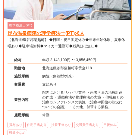
理学療法士(PT)
昆布温泉病院の理学療法士(PT)求人
【北海道/磯谷郡蘭越町】 ◆日曜・祝日固定休み◆年末年始休暇、夏季休
暇あり◆駐車場無料◆マイカー通勤可◆残業ほぼ無し◆
給与
年収 3,148,100円 〜 3,856,450円
勤務地
北海道磯谷郡蘭越町字黄金118
施設形態
病院（療養型/外来）
交通費
支給あり
院内におけるリハビリ業務 ・患者さまの治療計画
の作成 ・運動療法や物理療法の実施 ・他職種との
業務内容
治療カンファレンスの実施 （治療や回復の状況に
ついての会議） ・その他、付帯する業務。
雇用形態
常勤
賞与あり
住宅手当あり
扶養手当あり
交通費手当あり
日祝休み
残業少なめ