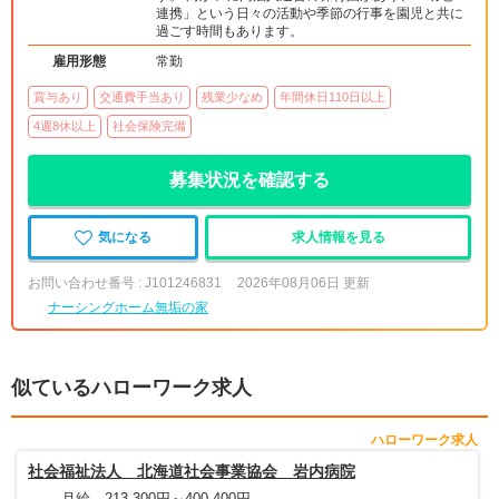
連携」という日々の活動や季節の行事を園児と共に
過ごす時間もあります。
雇用形態
常勤
賞与あり
交通費手当あり
残業少なめ
年間休日110日以上
4週8休以上
社会保険完備
募集状況を確認する
気になる
求人情報を見る
お問い合わせ番号 : J101246831
2026年08月06日 更新
ナーシングホーム無垢の家
似ているハローワーク求人
ハローワーク求人
社会福祉法人 北海道社会事業協会 岩内病院
月給 213,300円～400,400円