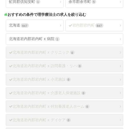
虻田郡倶知安町
余市郡余市町
1
5
おすすめの条件で理学療法士の求人を絞り込む
北海道
岩内郡岩内町
847
847
北海道岩内郡岩内町 x 病院
1
北海道岩内郡岩内町 x クリニック
0
北海道岩内郡岩内町 x 訪問看護・リハ
0
北海道岩内郡岩内町 x 小児施設
0
北海道岩内郡岩内町 x 介護老人保健施設
0
北海道岩内郡岩内町 x 特別養護老人ホーム
0
北海道岩内郡岩内町 x デイケア
0