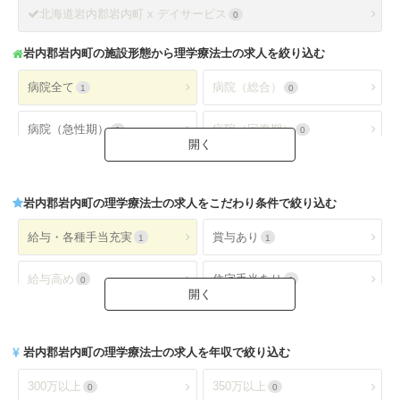
北海道岩内郡岩内町 x デイサービス
0
岩内郡岩内町
の施設形態から理学療法士の求人を絞り込む
病院全て
病院（総合）
1
0
病院（急性期）
病院（回復期）
1
0
病院（療養型）
病院（ケアミックス）
0
1
岩内郡岩内町
の理学療法士の求人をこだわり条件で絞り込む
病院（外来）
病院（精神科）
0
0
給与・各種手当充実
賞与あり
1
1
病院(地域包括ケア)
クリニック全て
0
0
給与高め
住宅手当あり
0
1
クリニック（外来）
クリニック（病棟）
0
0
扶養手当あり
交通費手当あり
1
1
クリニック(精神科)
介護保険関連施設
0
0
岩内郡岩内町
の理学療法士の求人を年収で絞り込む
就業時間・休日が魅力
土日休み
1
1
デイケア(精神科)
デイケア
0
0
300万以上
350万以上
0
0