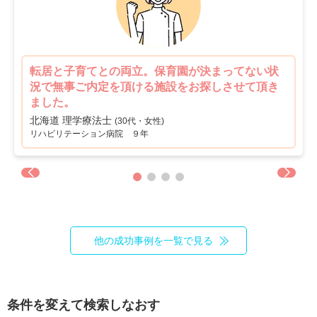
新卒可
駅orバス停近い
0
1
車通勤可
転居のサポート充実
1
0
転居と子育てとの両立。保育園が決まってない状
リハスタッフ複数在籍
経営が安定している
況で無事ご内定を頂ける施設をお探しさせて頂き
1
1
ました。
管理職募集
北海道 理学療法士
0
(30代・女性)
リハビリテーション病院 ９年
他の成功事例を一覧で見る
条件を変えて検索しなおす