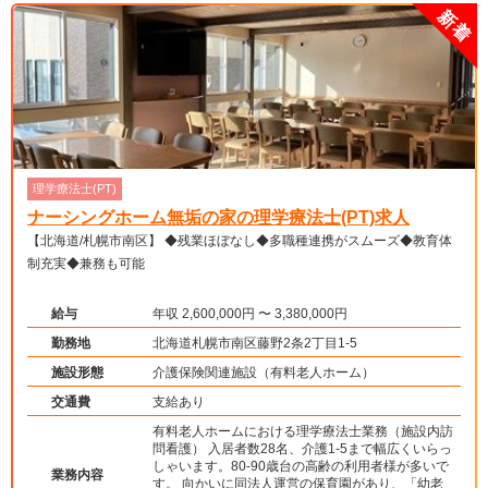
理学療法士(PT)
ナーシングホーム無垢の家の理学療法士(PT)求人
【北海道/札幌市南区】 ◆残業ほぼなし◆多職種連携がスムーズ◆教育体
制充実◆兼務も可能
給与
年収 2,600,000円 〜 3,380,000円
勤務地
北海道札幌市南区藤野2条2丁目1-5
施設形態
介護保険関連施設（有料老人ホーム）
交通費
支給あり
有料老人ホームにおける理学療法士業務（施設内訪
問看護） 入居者数28名、介護1-5まで幅広くいらっ
しゃいます。80-90歳台の高齢の利用者様が多いで
業務内容
す。 向かいに同法人運営の保育園があり、「幼老