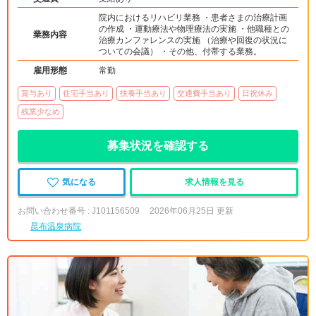
院内におけるリハビリ業務 ・患者さまの治療計画
の作成 ・運動療法や物理療法の実施 ・他職種との
業務内容
治療カンファレンスの実施 （治療や回復の状況に
ついての会議） ・その他、付帯する業務。
雇用形態
常勤
賞与あり
住宅手当あり
扶養手当あり
交通費手当あり
日祝休み
残業少なめ
募集状況を確認する
気になる
求人情報を見る
お問い合わせ番号 : J101156509
2026年06月25日 更新
昆布温泉病院