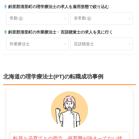
サービス付き高齢者向け住
斜里郡清里町
の理学療法士の求人を雇用形態で絞り込む
有料老人ホーム
0
0
宅
福利厚生充実
社会保険完備
2
1
常勤
非常勤
1
1
ショートステイ
小規模多機能
0
0
昇給あり
退職金あり
2
1
斜里郡清里町
の作業療法士・言語聴覚士の求人を見に行く
小児療育
小児施設
0
0
託児所あり
産休育休可
0
2
作業療法士
言語聴覚士
児童発達支援
放課後等デイサービス
0
0
寮あり
定年制
0
2
障害者施設
自費リハビリ施設
0
0
試用期間有
雇用期間無
2
2
北海道の理学療法士(PT)の転職成功事例
職場環境充実
幅広い経験
2
2
未経験歓迎
教育充実
2
2
新卒可
駅orバス停近い
2
2
車通勤可
転居のサポート充実
2
2
転居と子育てとの両立。保育園が決まってない状