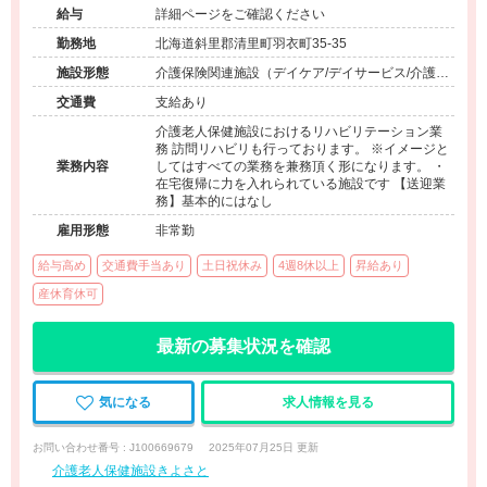
給与
詳細ページをご確認ください
勤務地
北海道斜里郡清里町羽衣町35-35
施設形態
介護保険関連施設（デイケア/デイサービス/介護老
人保健施設/訪問看護・リハ）
交通費
支給あり
介護老人保健施設におけるリハビリテーション業
務 訪問リハビリも行っております。 ※イメージと
業務内容
してはすべての業務を兼務頂く形になります。 ・
在宅復帰に力を入れられている施設です 【送迎業
務】基本的にはなし
雇用形態
非常勤
給与高め
交通費手当あり
土日祝休み
4週8休以上
昇給あり
産休育休可
最新の募集状況を確認
気になる
求人情報を見る
お問い合わせ番号 : J100669679
2025年07月25日 更新
介護老人保健施設きよさと