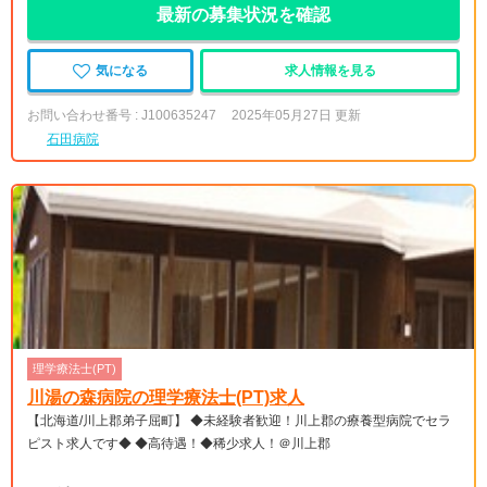
最新の募集状況を確認
気になる
求人情報を見る
お問い合わせ番号 : J100635247
2025年05月27日 更新
石田病院
理学療法士(PT)
川湯の森病院の理学療法士(PT)求人
【北海道/川上郡弟子屈町】 ◆未経験者歓迎！川上郡の療養型病院でセラ
ピスト求人です◆ ◆高待遇！◆稀少求人！＠川上郡