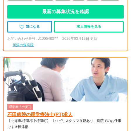
最新の募集状況を確認
気になる
求人情報を見る
お問い合わせ番号 : J100548377
2026年03月19日 更新
川湯の森病院
理学療法士(PT)
石田病院の理学療法士(PT)求人
【北海道/標津郡中標津町】 リハビリスタッフ在籍あり！病院でのお仕事
です＠標津郡