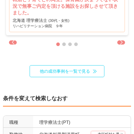
リハスタッフ複数在籍
経営が安定している
況で無事ご内定を頂ける施設をお探しさせて頂き
2
2
ました。
管理職募集
北海道 理学療法士
0
(30代・女性)
リハビリテーション病院 ９年
他の成功事例を一覧で見る
条件を変えて検索しなおす
職種
理学療法士(PT)