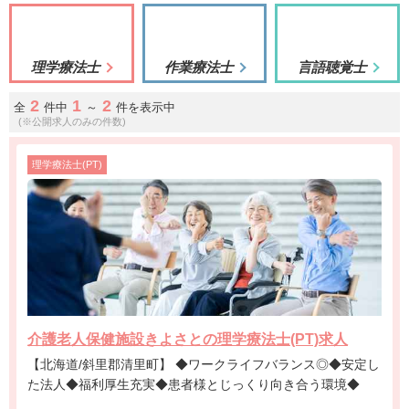
理学療法士
作業療法士
言語聴覚士
2
1
2
全
件中
～
件を表示中
(※公開求人のみの件数)
理学療法士(PT)
介護老人保健施設きよさとの理学療法士(PT)求人
【北海道/斜里郡清里町】 ◆ワークライフバランス◎◆安定し
た法人◆福利厚生充実◆患者様とじっくり向き合う環境◆