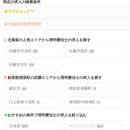
現在の求人の検索条件
理学療法士(PT)
北海道斜里郡清里町
北海道
の人気エリアから理学療法士の求人を探す
札幌市中央区
札幌市西区
85
38
札幌市北区
56
斜里郡清里町
の近隣エリアから理学療法士の求人を探す
網走市
網走郡美幌町
10
3
川上郡弟子屈町
標津郡中標津町
2
1
おすすめの条件で理学療法士の求人を絞り込む
北海道
斜里郡清里町
847
847