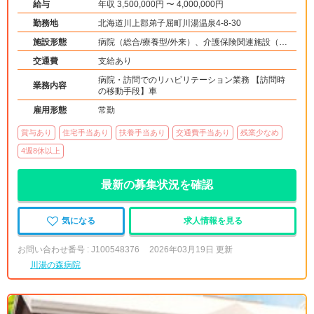
給与
年収 3,500,000円 〜 4,000,000円
勤務地
北海道川上郡弟子屈町川湯温泉4-8-30
施設形態
病院（総合/療養型/外来）、介護保険関連施設（訪
問看護・リハ）
交通費
支給あり
病院・訪問でのリハビリテーション業務 【訪問時
業務内容
の移動手段】車
雇用形態
常勤
賞与あり
住宅手当あり
扶養手当あり
交通費手当あり
残業少なめ
4週8休以上
最新の募集状況を確認
気になる
求人情報を見る
お問い合わせ番号 : J100548376
2026年03月19日 更新
川湯の森病院