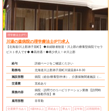
理学療法士(PT)
川湯の森病院の理学療法士(PT)求人
【北海道/川上郡弟子屈町】 ◆未経験者歓迎！川上郡の療養型病院でセラ
ピスト求人です◆ ◆高待遇！◆稀少求人！＠川上郡
給与
詳細ページをご確認ください
勤務地
北海道川上郡弟子屈町川湯温泉4-8-30
施設形態
病院（総合/療養型/外来）、介護保険関連施設（訪
問看護・リハ）
交通費
支給あり
病院・訪問でのリハビリテーション業務 【訪問時
業務内容
の移動手段】車
雇用形態
非常勤
交通費手当あり
4週8休以上
昇給あり
寮あり
定年制
試用期間有