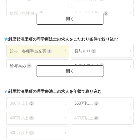
病院（急性期）
病院（回復期）
0
0
病院（療養型）
病院（ケアミックス）
0
0
斜里郡清里町
の理学療法士の求人をこだわり条件で絞り込む
病院（外来）
病院（精神科）
0
0
給与・各種手当充実
賞与あり
2
1
病院(地域包括ケア)
クリニック全て
0
0
給与高め
住宅手当あり
2
1
クリニック（外来）
クリニック（病棟）
0
0
扶養手当あり
交通費手当あり
1
2
クリニック(精神科)
介護保険関連施設
0
2
斜里郡清里町
の理学療法士の求人を年収で絞り込む
就業時間・休日が魅力
土日休み
2
2
デイケア(精神科)
デイケア
0
2
300万以上
350万以上
0
1
日祝休み
土日祝休み
2
2
デイサービス
訪問看護・リハ
2
2
400万以上
450万以上
0
0
残業少なめ
年間休日110日以上
1
0
介護老人保健施設
特別養護老人ホーム
2
0
500万以上
0
年間休日120日以上
4週8休以上
0
2