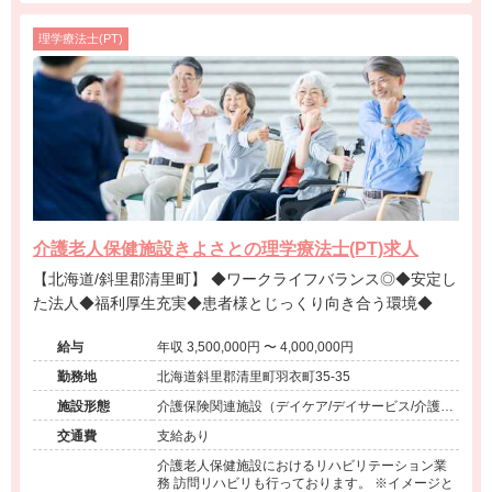
理学療法士(PT)
介護老人保健施設きよさとの理学療法士(PT)求人
【北海道/斜里郡清里町】 ◆ワークライフバランス◎◆安定し
た法人◆福利厚生充実◆患者様とじっくり向き合う環境◆
給与
年収 3,500,000円 〜 4,000,000円
勤務地
北海道斜里郡清里町羽衣町35-35
施設形態
介護保険関連施設（デイケア/デイサービス/介護老
人保健施設/訪問看護・リハ）
交通費
支給あり
介護老人保健施設におけるリハビリテーション業
務 訪問リハビリも行っております。 ※イメージと