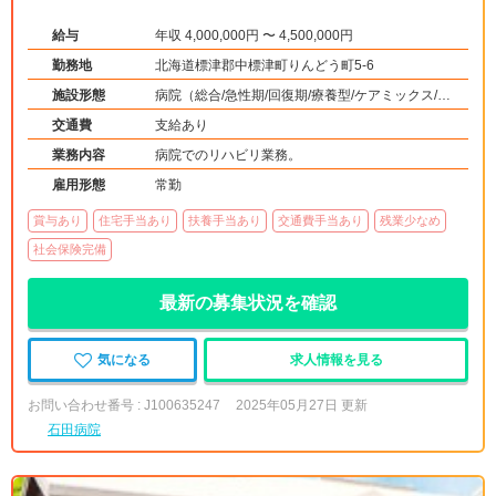
給与
年収 4,000,000円 〜 4,500,000円
勤務地
北海道標津郡中標津町りんどう町5-6
施設形態
病院（総合/急性期/回復期/療養型/ケアミックス/外
来）、その他（その他）
交通費
支給あり
業務内容
病院でのリハビリ業務。
雇用形態
常勤
賞与あり
住宅手当あり
扶養手当あり
交通費手当あり
残業少なめ
社会保険完備
最新の募集状況を確認
気になる
求人情報を見る
お問い合わせ番号 : J100635247
2025年05月27日 更新
石田病院