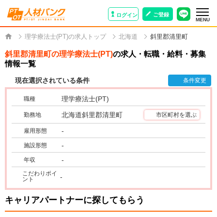
ご登録
ログイン
MENU
理学療法士(PT)の求人トップ
北海道
斜里郡清里町
斜里郡清里町の理学療法士(PT)
の求人・転職・給料・募集
情報一覧
現在選択されている条件
条件変更
理学療法士(PT)
職種
北海道斜里郡清里町
勤務地
市区町村を選ぶ
-
雇用形態
-
施設形態
-
年収
こだわりポイ
-
ント
キャリアパートナーに探してもらう