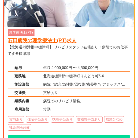
理学療法士(PT)
石田病院の理学療法士(PT)求人
【北海道/標津郡中標津町】 リハビリスタッフ在籍あり！病院でのお仕事
です＠標津郡
給与
年収 4,000,000円 〜 4,500,000円
勤務地
北海道標津郡中標津町りんどう町5-6
施設形態
病院（総合/急性期/回復期/療養型/ケアミックス/外
来）、その他（その他）
交通費
支給あり
業務内容
病院でのリハビリ業務。
雇用形態
常勤
賞与あり
住宅手当あり
扶養手当あり
交通費手当あり
残業少なめ
社会保険完備