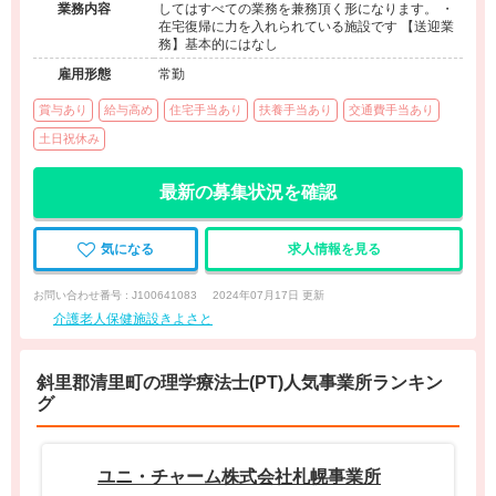
業務内容
してはすべての業務を兼務頂く形になります。 ・
在宅復帰に力を入れられている施設です 【送迎業
務】基本的にはなし
雇用形態
常勤
賞与あり
給与高め
住宅手当あり
扶養手当あり
交通費手当あり
土日祝休み
最新の募集状況を確認
気になる
求人情報を見る
お問い合わせ番号 : J100641083
2024年07月17日 更新
介護老人保健施設きよさと
斜里郡清里町の理学療法士(PT)人気事業所ランキン
グ
ユニ・チャーム株式会社札幌事業所