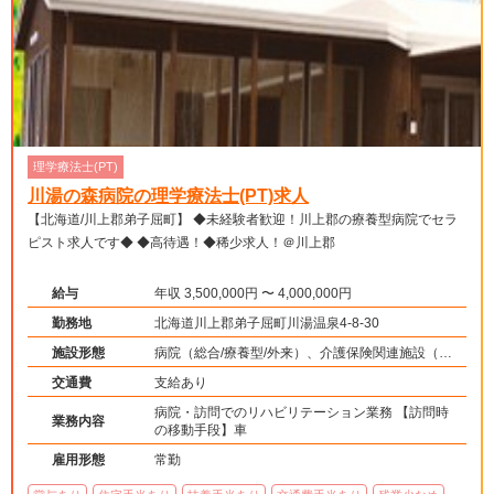
理学療法士(PT)
川湯の森病院の理学療法士(PT)求人
【北海道/川上郡弟子屈町】 ◆未経験者歓迎！川上郡の療養型病院でセラ
ピスト求人です◆ ◆高待遇！◆稀少求人！＠川上郡
給与
年収 3,500,000円 〜 4,000,000円
勤務地
北海道川上郡弟子屈町川湯温泉4-8-30
施設形態
病院（総合/療養型/外来）、介護保険関連施設（訪
問看護・リハ）
交通費
支給あり
病院・訪問でのリハビリテーション業務 【訪問時
業務内容
の移動手段】車
雇用形態
常勤