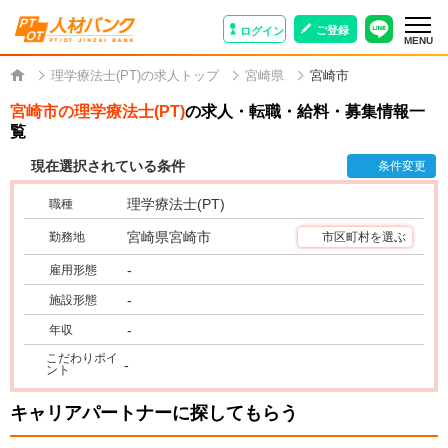
ご登録
ログイン
MENU
理学療法士(PT)の求人トップ
宮崎県
宮崎市
宮崎市の理学療法士(PT)
の求人・転職・給料・募集情報一
覧
現在選択されている条件
条件変更
理学療法士(PT)
職種
宮崎県宮崎市
勤務地
市区町村を選ぶ
-
雇用形態
-
施設形態
-
年収
こだわりポイ
-
ント
キャリアパートナーに探してもらう