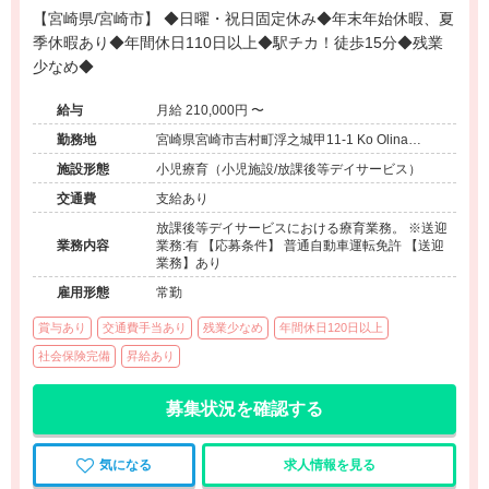
【宮崎県/宮崎市】 ◆日曜・祝日固定休み◆年末年始休暇、夏
季休暇あり◆年間休日110日以上◆駅チカ！徒歩15分◆残業
少なめ◆
給与
月給 210,000円 〜
勤務地
宮崎県宮崎市吉村町浮之城甲11-1 Ko Olina
Ukinojo 1-A
施設形態
小児療育（小児施設/放課後等デイサービス）
交通費
支給あり
放課後等デイサービスにおける療育業務。 ※送迎
業務内容
業務:有 【応募条件】 普通自動車運転免許 【送迎
業務】あり
雇用形態
常勤
賞与あり
交通費手当あり
残業少なめ
年間休日120日以上
社会保険完備
昇給あり
募集状況を確認する
気になる
求人情報を見る