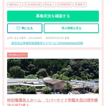
4週8休以上
社会保険完備
昇給あり
試用期間有
車通勤可
募集状況を確認する
気になる
求人情報を見る
お問い合わせ番号 : J101238853
2026年07月10日 更新
就労自立準備型放課後等デイサービスForhappiness宮崎
理学療法士(PT)
特別養護老人ホーム リバーサイド学園木花の理学療
法士(PT)求人