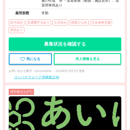
書の作成 等 ・送迎業務（範囲：施設近郊）、送
迎用車両あり
雇用形態
常勤
給与高め
交通費手当あり
土日休み
残業少なめ
社会保険完備
昇給あり
募集状況を確認する
気になる
求人情報を見る
お問い合わせ番号 : J101192909
2026年07月27日 更新
コンパスウォーク宮崎島之内
理学療法士(PT)