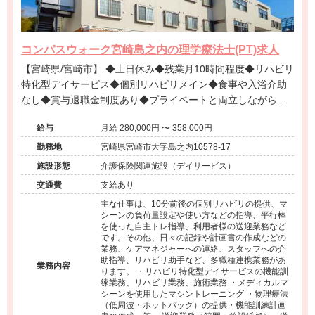
コンパスウォーク宮崎島之内の理学療法士(PT)求人
【宮崎県/宮崎市】 ◆土日休み◆残業月10時間程度◆リハビリ
特化型デイサービス◆個別リハビリメイン◆食事や入浴介助
なし◆賞与退職金制度あり◆プライベートと両立しながら専
門性を発揮できる環境です。
給与
月給 280,000円 〜 358,000円
勤務地
宮崎県宮崎市大字島之内10578-17
施設形態
介護保険関連施設（デイサービス）
交通費
支給あり
主な仕事は、10分前後の個別リハビリの提供、マ
シーンの負荷量設定や使い方などの指導、平行棒
を使った自主トレ指導、利用者様の送迎業務など
です。その他、日々の記録や計画書の作成などの
業務、ケアマネジャーへの連絡、スタッフへの介
助指導、リハビリ助手など、多職種連携業務があ
業務内容
ります。 ・リハビリ特化型デイサービスの機能訓
練業務、リハビリ業務、施術業務 ・メディカルマ
シーンを使用したマシントレーニング ・物理療法
（低周波・ホットパック）の提供・機能訓練計画