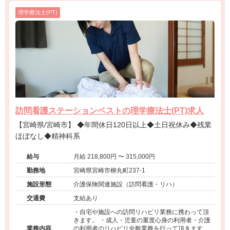
理学療法士(PT)
訪問看護ステーションベストの理学療法士(PT)求人
【宮崎県/宮崎市】 ◆年間休日120日以上◆土日祝休み◆残業
ほぼなし◆精神科系
給与
月給 218,800円 〜 315,000円
勤務地
宮崎県宮崎市柳丸町237-1
施設形態
介護保険関連施設（訪問看護・リハ）
交通費
支給あり
・自宅や施設への訪問リハビリ業務に携わって頂
きます。 ・成人・児童の重度心身の利用者・介護
業務内容
の利用者のリハビリ全般業務を行って頂きます。