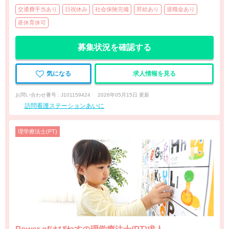
交通費手当あり
日祝休み
社会保険完備
昇給あり
退職金あり
産休育休可
募集状況を確認する
気になる
求人情報を見る
お問い合わせ番号 : J101159424
2026年05月15日 更新
訪問看護ステーションあいに
理学療法士(PT)