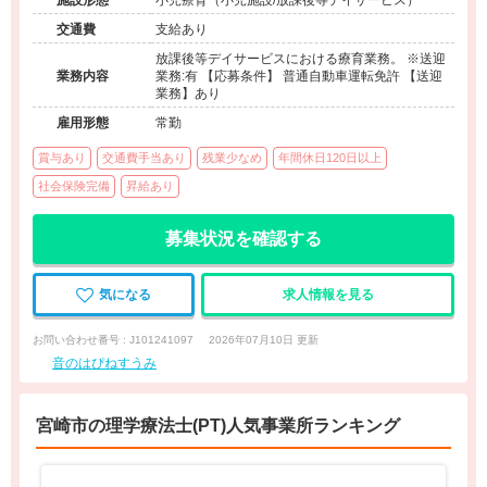
施設形態
小児療育（小児施設/放課後等デイサービス）
交通費
支給あり
放課後等デイサービスにおける療育業務。 ※送迎
業務内容
業務:有 【応募条件】 普通自動車運転免許 【送迎
業務】あり
雇用形態
常勤
賞与あり
交通費手当あり
残業少なめ
年間休日120日以上
社会保険完備
昇給あり
募集状況を確認する
気になる
求人情報を見る
お問い合わせ番号 : J101241097
2026年07月10日 更新
音のはぴねすうみ
宮崎市の理学療法士(PT)人気事業所ランキング