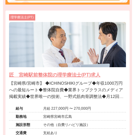
理学療法士(PT)
匠 宮崎駅前整体院の理学療法士(PT)求人
【宮崎県/宮崎市】 ◆ICHINOSHIKIグループ◆年収1000万円
への最短ルート◆整体院自費◆業界トップクラスのメディア
掲載実績◆世界唯一の技術、一野式筋肉骨調整法◆月12回の
充実した研修制度◆営業時間内の研修で安心◆インセンティ
給与
月給 227,000円 〜 270,000円
ブ制度あり◆独立開業支援あり◆海外展開も視野に入れた成
長企業でプロフェッショナルを目指せる環境です。
勤務地
宮崎県宮崎市広島
施設形態
その他（自費リハビリ施設）
交通費
支給あり