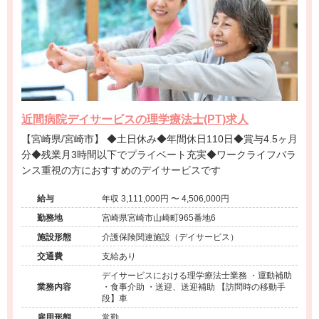
近間病院デイサービスの理学療法士(PT)求人
【宮崎県/宮崎市】 ◆土日休み◆年間休日110日◆賞与4.5ヶ月
分◆残業月3時間以下でプライベート充実◆ワークライフバラ
ンス重視の方におすすめのデイサービスです
給与
年収 3,111,000円 〜 4,506,000円
勤務地
宮崎県宮崎市山崎町965番地6
施設形態
介護保険関連施設（デイサービス）
交通費
支給あり
デイサービスにおける理学療法士業務 ・運動補助
業務内容
・食事介助 ・送迎、送迎補助 【訪問時の移動手
段】車
雇用形態
常勤