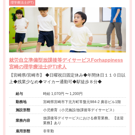
理学療法士(PT)
就労自立準備型放課後等デイサービスForhappiness
宮崎の理学療法士(PT)求人
【宮崎県/宮崎市】 ◆日曜祝日固定休み◆年間休日１１０日以
上◆残業少なめ◆マイカー通勤可◆駅徒歩８分◆
給与
時給 1,070円 〜 1,200円
勤務地
宮崎県宮崎市下北方町常盤元984-2 廣谷ビル1階
施設形態
小児療育（小児施設/放課後等デイサービス）
放課後等デイサービスにおける療育業務。 【送迎
業務内容
業務】あり
雇用形態
非常勤