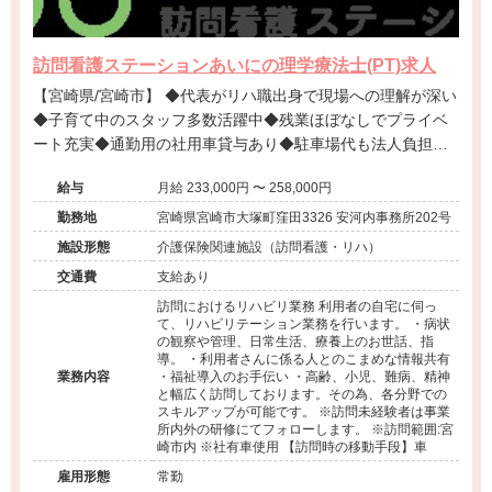
訪問看護ステーションあいにの理学療法士(PT)求人
【宮崎県/宮崎市】 ◆代表がリハ職出身で現場への理解が深い
◆子育て中のスタッフ多数活躍中◆残業ほぼなしでプライベ
ート充実◆通勤用の社用車貸与あり◆駐車場代も法人負担◆
未経験から幅広いスキルが身につく環境です。
給与
月給 233,000円 〜 258,000円
勤務地
宮崎県宮崎市大塚町窪田3326 安河内事務所202号
施設形態
介護保険関連施設（訪問看護・リハ）
交通費
支給あり
訪問におけるリハビリ業務 利用者の自宅に伺っ
て、リハビリテーション業務を行います。 ・病状
の観察や管理、日常生活、療養上のお世話、指
導。 ・利用者さんに係る人とのこまめな情報共有
業務内容
・福祉導入のお手伝い ・高齢、小児、難病、精神
と幅広く訪問しております。その為、各分野での
スキルアップが可能です。 ※訪問未経験者は事業
所内外の研修にてフォローします。 ※訪問範囲:宮
崎市内 ※社有車使用 【訪問時の移動手段】車
雇用形態
常勤