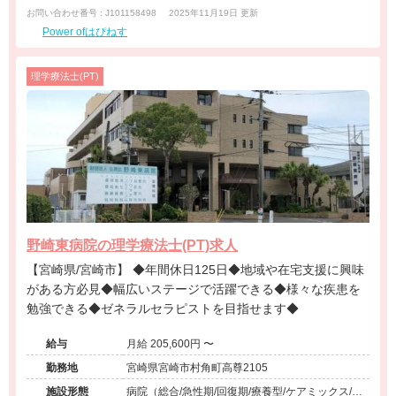
お問い合わせ番号 : J101158498
2025年11月19日 更新
Power ofはぴねす
理学療法士(PT)
野崎東病院の理学療法士(PT)求人
【宮崎県/宮崎市】 ◆年間休日125日◆地域や在宅支援に興味
がある方必見◆幅広いステージで活躍できる◆様々な疾患を
勉強できる◆ゼネラルセラピストを目指せます◆
給与
月給 205,600円 〜
勤務地
宮崎県宮崎市村角町高尊2105
施設形態
病院（総合/急性期/回復期/療養型/ケアミックス/外