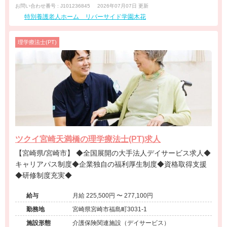
お問い合わせ番号 : J101236845
2026年07月07日 更新
特別養護老人ホーム リバーサイド学園木花
理学療法士(PT)
ツクイ宮崎天満橋の理学療法士(PT)求人
【宮崎県/宮崎市】 ◆全国展開の大手法人デイサービス求人◆
キャリアパス制度◆企業独自の福利厚生制度◆資格取得支援
◆研修制度充実◆
給与
月給 225,500円 〜 277,100円
勤務地
宮崎県宮崎市福島町3031-1
施設形態
介護保険関連施設（デイサービス）