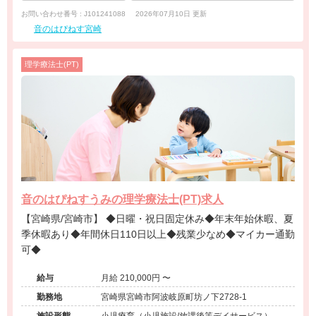
お問い合わせ番号 : J101241088
2026年07月10日 更新
音のはぴねす宮崎
理学療法士(PT)
音のはぴねすうみの理学療法士(PT)求人
【宮崎県/宮崎市】 ◆日曜・祝日固定休み◆年末年始休暇、夏
季休暇あり◆年間休日110日以上◆残業少なめ◆マイカー通勤
可◆
給与
月給 210,000円 〜
勤務地
宮崎県宮崎市阿波岐原町坊ノ下2728-1