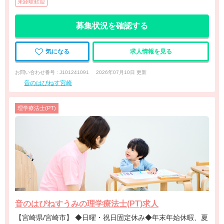
未経験歓迎
募集状況を確認する
気になる
求人情報を見る
お問い合わせ番号 : J101241091
2026年07月10日 更新
音のはぴねす宮崎
理学療法士(PT)
音のはぴねすうみの理学療法士(PT)求人
【宮崎県/宮崎市】 ◆日曜・祝日固定休み◆年末年始休暇、夏