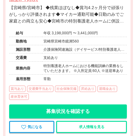
【宮崎県/宮崎市】 ◆残業ほぼなし◆賞与4.2ヶ月分で頑張り
がしっかり評価されます◆マイカー通勤可能◆日勤のみでご
家庭との両立も安心◆宮崎市の特別養護老人ホームに併設さ
れたデイサービスでのお仕事です。
給与
年収 3,198,000円 〜 3,441,000円
勤務地
宮崎県宮崎市鏡洲560
施設形態
介護保険関連施設（デイサービス/特別養護老人ホ
ーム）
交通費
支給あり
特別養護老人ホームにおける機能訓練の業務をし
業務内容
ていただきます。 ※入所定員:60人 ※送迎車あり
雇用形態
常勤
賞与あり
交通費手当あり
社会保険完備
昇給あり
退職金あり
産休育休可
募集状況を確認する
気になる
求人情報を見る