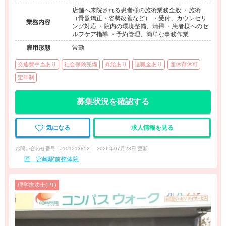
店舗へ来院される患者様の施術業務全般 ・施術
（骨盤矯正・姿勢改善など） ・受付、カウンセリ
業務内容
ング対応 ・院内の環境整備、清掃 ・患者様へのセ
ルフケア指導 ・予約管理、簡単な事務作業
雇用形態
常勤
交通費手当あり
社会保険完備
昇給あり
退職金あり
産休育休可
定年制
募集状況を確認する
気になる
求人情報を見る
お問い合わせ番号 : J101213852
2026年07月23日 更新
匠 宮崎駅前整体院
理学療法士(PT)