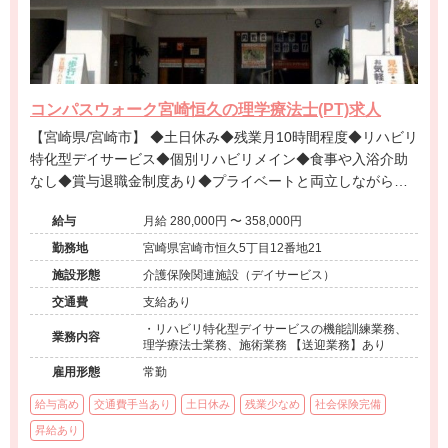
コンパスウォーク宮崎恒久の理学療法士(PT)求人
【宮崎県/宮崎市】 ◆土日休み◆残業月10時間程度◆リハビリ
特化型デイサービス◆個別リハビリメイン◆食事や入浴介助
なし◆賞与退職金制度あり◆プライベートと両立しながら専
門性を発揮できる環境です。
給与
月給 280,000円 〜 358,000円
勤務地
宮崎県宮崎市恒久5丁目12番地21
施設形態
介護保険関連施設（デイサービス）
交通費
支給あり
・リハビリ特化型デイサービスの機能訓練業務、
業務内容
理学療法士業務、施術業務 【送迎業務】あり
雇用形態
常勤
給与高め
交通費手当あり
土日休み
残業少なめ
社会保険完備
昇給あり