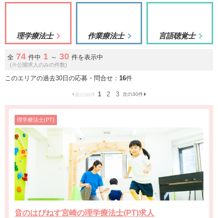
理学療法士
作業療法士
言語聴覚士
74
1
30
全
件中
～
件を表示中
(※公開求人のみの件数)
このエリアの過去30日の応募・問合せ：
16
件
1
2
3
次の30件
前の30件
理学療法士(PT)
音のはぴねす宮崎の理学療法士(PT)求人