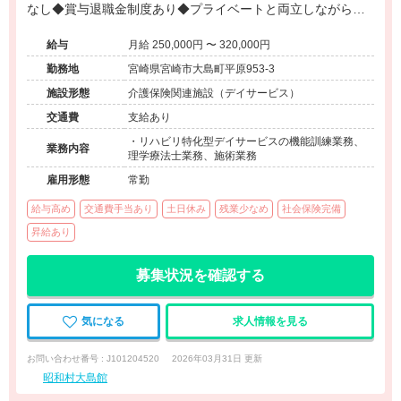
なし◆賞与退職金制度あり◆プライベートと両立しながら専
門性を発揮できる環境です。
給与
月給 250,000円 〜 320,000円
勤務地
宮崎県宮崎市大島町平原953-3
施設形態
介護保険関連施設（デイサービス）
交通費
支給あり
・リハビリ特化型デイサービスの機能訓練業務、
業務内容
理学療法士業務、施術業務
雇用形態
常勤
給与高め
交通費手当あり
土日休み
残業少なめ
社会保険完備
昇給あり
募集状況を確認する
気になる
求人情報を見る
お問い合わせ番号 : J101204520
2026年03月31日 更新
昭和村大島館