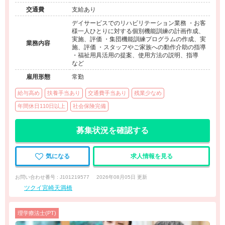
交通費
支給あり
デイサービスでのリハビリテーション業務 ・お客
様一人ひとりに対する個別機能訓練の計画作成、
実施、評価 ・集団機能訓練プログラムの作成、実
業務内容
施、評価 ・スタッフやご家族への動作介助の指導
・福祉用具活用の提案、使用方法の説明、指導
など
雇用形態
常勤
給与高め
扶養手当あり
交通費手当あり
残業少なめ
年間休日110日以上
社会保険完備
募集状況を確認する
気になる
求人情報を見る
お問い合わせ番号 : J101219577
2026年08月05日 更新
ツクイ宮崎天満橋
理学療法士(PT)