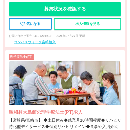
募集状況を確認する
気になる
求人情報を見る
お問い合わせ番号 : J101204519
2026年07月27日 更新
コンパスウォーク宮崎恒久
理学療法士(PT)
昭和村大島館の理学療法士(PT)求人
【宮崎県/宮崎市】 ◆土日休み◆残業月10時間程度◆リハビリ
特化型デイサービス◆個別リハビリメイン◆食事や入浴介助