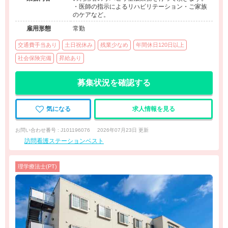
・医師の指示によるリハビリテーション・ご家族
のケアなど。
雇用形態
常勤
交通費手当あり
土日祝休み
残業少なめ
年間休日120日以上
社会保険完備
昇給あり
募集状況を確認する
気になる
求人情報を見る
お問い合わせ番号 : J101196076
2026年07月23日 更新
訪問看護ステーションベスト
理学療法士(PT)