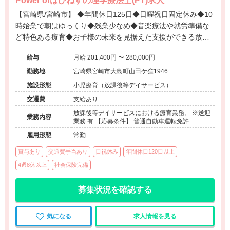
Power ofはぴねすの理学療法士(PT)求人
【宮崎県/宮崎市】 ◆年間休日125日◆日曜祝日固定休み◆10
時始業で朝はゆっくり◆残業少なめ◆音楽療法や就労準備な
ど特色ある療育◆お子様の未来を見据えた支援ができる放課
後等デイサービスです。
給与
月給 201,400円 〜 280,000円
勤務地
宮崎県宮崎市大島町山田ケ窪1946
施設形態
小児療育（放課後等デイサービス）
交通費
支給あり
放課後等デイサービスにおける療育業務。 ※送迎
業務内容
業務:有 【応募条件】 普通自動車運転免許
雇用形態
常勤
賞与あり
交通費手当あり
日祝休み
年間休日120日以上
4週8休以上
社会保険完備
募集状況を確認する
気になる
求人情報を見る