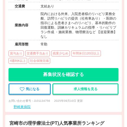
来）、その他（その他）
交通費
支給あり
院内における外来、入院患者様のリハビリ業務全
般、訪問リハビリの提供（社有車あり） ・医師の
指示による患者さまへのリハビリ、基本的動作の
業務内容
回復運動、訓練カリキュラムの指導 ・リハビリプ
ラン作成 ・施術業務、物理療法など 【送迎業務】
なし
雇用形態
常勤
賞与あり
交通費手当あり
残業少なめ
年間休日120日以上
4週8休以上
社会保険完備
募集状況を確認する
気になる
求人情報を見る
お問い合わせ番号 : J101134756
2025年09月10日 更新
野崎東病院
宮崎市の理学療法士(PT)人気事業所ランキング