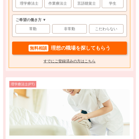
理学療法士
作業療法士
言語聴覚士
学生
ご希望の働き方 ▼
常勤
非常勤
こだわらない
理想の職場を探してもらう
無料相談
すでにご登録済みの方はこちら
理学療法士(PT)