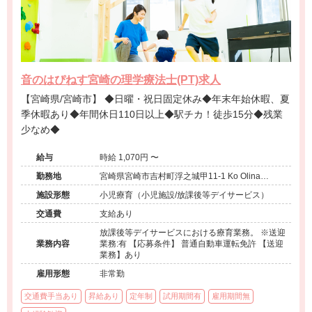
音のはぴねす宮崎の理学療法士(PT)求人
【宮崎県/宮崎市】 ◆日曜・祝日固定休み◆年末年始休暇、夏
季休暇あり◆年間休日110日以上◆駅チカ！徒歩15分◆残業
少なめ◆
給与
時給 1,070円 〜
勤務地
宮崎県宮崎市吉村町浮之城甲11-1 Ko Olina
Ukinojo 1-A
施設形態
小児療育（小児施設/放課後等デイサービス）
交通費
支給あり
放課後等デイサービスにおける療育業務。 ※送迎
業務内容
業務:有 【応募条件】 普通自動車運転免許 【送迎
業務】あり
雇用形態
非常勤
交通費手当あり
昇給あり
定年制
試用期間有
雇用期間無