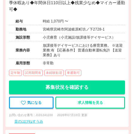
季休暇あり◆年間休日110日以上◆残業少なめ◆マイカー通勤
可◆
給与
時給 1,070円 〜
勤務地
宮崎県宮崎市阿波岐原町坊ノ下2728-1
施設形態
小児療育（小児施設/放課後等デイサービス）
放課後等デイサービスにおける療育業務。 ※送迎
業務内容
業務:有 【応募条件】 普通自動車運転免許 【送迎
業務】あり
雇用形態
非常勤
定年制
試用期間有
未経験歓迎
車通勤可
募集状況を確認する
気になる
求人情報を見る
お問い合わせ番号 : J101241100
2026年07月10日 更新
音のはぴねすうみ