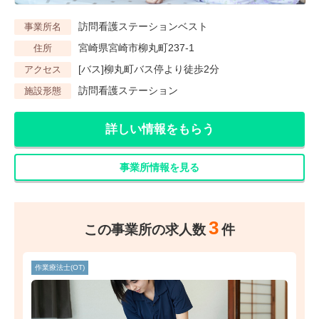
訪問看護ステーションベスト
事業所名
宮崎県宮崎市柳丸町237-1
住所
[バス]柳丸町バス停より徒歩2分
アクセス
訪問看護ステーション
施設形態
詳しい情報をもらう
事業所情報を見る
3
この事業所の求人数
件
作業療法士(OT)