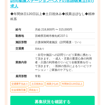
訪問看護ステーションベストの言語聴覚士(ST)
求人
◆年間休日120日以上◆土日祝休み◆残業ほぼなし◆精神
科系
給与
月給 218,800円 〜 315,000円
勤務地
宮崎県宮崎市柳丸町237-1
施設形態
介護保険関連施設（訪問看護・リハ）
交通費
支給あり
・自宅や施設への訪問リハビリ業務に携わっ
て頂きます。 ・成人・児童の重度心身の利用
業務内容
者・介護の利用者のリハビリ全般業務を行っ
て頂きます。 ・医師の指示によるリハビリテ
ーション・ご家族のケアなど。
雇用形態
常勤
交通費手当あり
土日祝休み
残業少なめ
年間休日120日以上
社会保険完備
昇給あり
募集状況を確認する