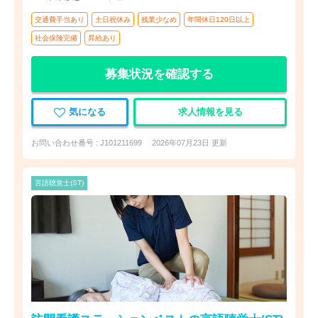
交通費手当あり
土日祝休み
残業少なめ
年間休日120日以上
社会保険完備
昇給あり
募集状況を確認する
気になる
求人情報を見る
お問い合わせ番号 : J101211699
2026年07月23日 更新
言語聴覚士(ST)