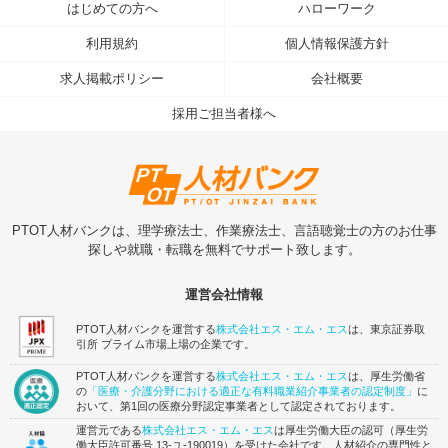
はじめての方へ
ハローワーク
利用規約
個人情報保護方針
求人掲載ポリシー
会社概要
採用ご担当者様へ
PTOT人材バンクは、理学療法士、作業療法士、言語聴覚士の方のお仕事
探しや就職・転職を無料でサポート致します。
運営会社情報
PTOT人材バンクを運営する
株式会社エス・エム・エス
は、東京証券取
引所 プライム市場上場の企業です。
PTOT人材バンクを運営する
株式会社エス・エム・エス
は、厚生労働省
の
「医療・介護分野における適正な有料職業紹介事業者の認定制度」
に
おいて、第1回の医療分野認定事業者として認定されております。
運営元である
株式会社エス・エム・エス
は厚生労働大臣の認可（厚生労
働大臣許可番号 13-ユ-190019）を受けた会社です。人材紹介の専門性と