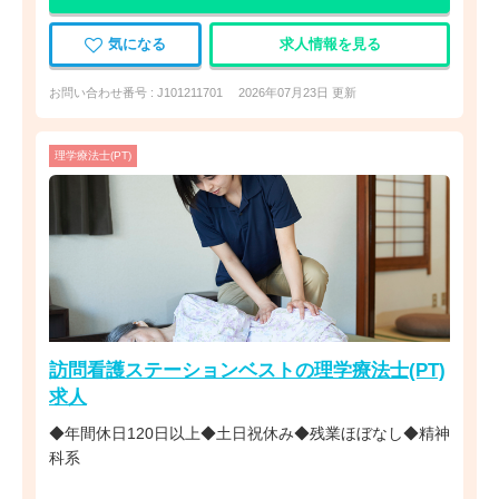
気になる
求人情報を見る
お問い合わせ番号 : J101211701
2026年07月23日 更新
理学療法士(PT)
訪問看護ステーションベストの理学療法士(PT)
求人
◆年間休日120日以上◆土日祝休み◆残業ほぼなし◆精神
科系