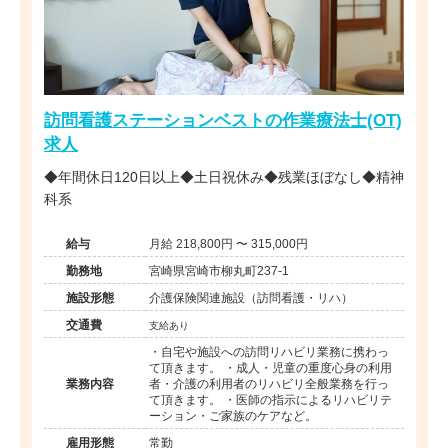
訪問看護ステーションベストの作業療法士(OT)
求人
◆年間休日120日以上◆土日祝休み◆残業ほぼなし◆精神
科系
給与
月給 218,800円 〜 315,000円
勤務地
宮崎県宮崎市柳丸町237-1
施設形態
介護保険関連施設（訪問看護・リハ）
交通費
支給あり
・自宅や施設への訪問リハビリ業務に携わっ
て頂きます。 ・成人・児童の重度心身の利用
業務内容
者・介護の利用者のリハビリ全般業務を行っ
て頂きます。 ・医師の指示によるリハビリテ
ーション・ご家族のケアなど。
雇用形態
常勤