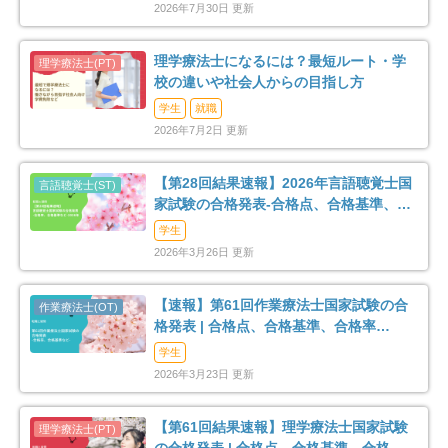
2026年7月30日 更新
理学療法士になるには？最短ルート・学
校の違いや社会人からの目指し方
学生
就職
2026年7月2日 更新
【第28回結果速報】2026年言語聴覚士国
家試験の合格発表-合格点、合格基準、合
格率など-
学生
2026年3月26日 更新
【速報】第61回作業療法士国家試験の合
格発表 | 合格点、合格基準、合格率
（2026年）
学生
2026年3月23日 更新
【第61回結果速報】理学療法士国家試験