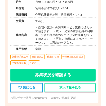
給与
月給 218,800円 〜 315,000円
勤務地
宮崎県宮崎市柳丸町237-1
施設形態
介護保険関連施設（訪問看護・リハ）
交通費
支給あり
・自宅や施設への訪問リハビリ業務に携わっ
て頂きます。 ・成人・児童の重度心身の利用
業務内容
者・介護の利用者のリハビリ全般業務を行っ
て頂きます。 ・医師の指示によるリハビリテ
ーション・ご家族のケアなど。
雇用形態
常勤
交通費手当あり
土日祝休み
残業少なめ
年間休日120日以上
社会保険完備
昇給あり
募集状況を確認する
気になる
求人情報を見る
お問い合わせ番号 : J101196076
2026年07月23日 更新