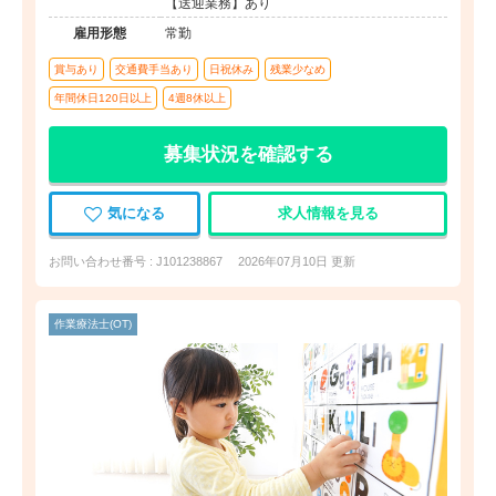
【送迎業務】あり
雇用形態
常勤
賞与あり
交通費手当あり
日祝休み
残業少なめ
年間休日120日以上
4週8休以上
募集状況を確認する
気になる
求人情報を見る
お問い合わせ番号 : J101238867
2026年07月10日 更新
作業療法士(OT)