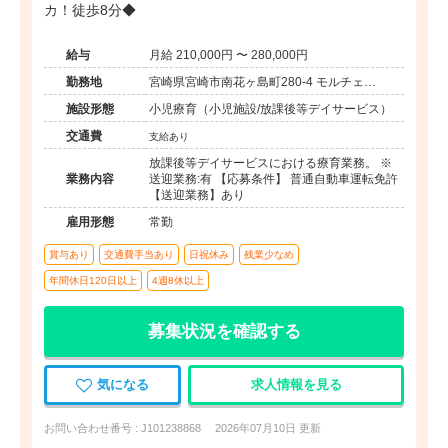
カ！徒歩8分◆
給与
月給 210,000円 〜 280,000円
勤務地
宮崎県宮崎市南花ヶ島町280-4 モルチェ
oomiya1F
施設形態
小児療育（小児施設/放課後等デイサービス）
交通費
支給あり
放課後等デイサービスにおける療育業務。 ※
業務内容
送迎業務:有 【応募条件】 普通自動車運転免許
【送迎業務】あり
雇用形態
常勤
賞与あり
交通費手当あり
日祝休み
残業少なめ
年間休日120日以上
4週8休以上
募集状況を確認する
気になる
求人情報を見る
お問い合わせ番号 : J101238868
2026年07月10日 更新