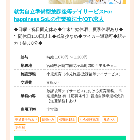
就労自立準備型放課後等デイサービスFor
happiness SoLの作業療法士(OT)求人
◆日曜・祝日固定休み◆年末年始休暇、夏季休暇あり◆
年間休日110日以上◆残業少なめ◆マイカー通勤可◆駅チ
カ！徒歩8分◆
給与
時給 1,070円 〜 1,200円
勤務地
宮崎県宮崎市南花ヶ島町280-4 モルチェ
oomiya1F
施設形態
小児療育（小児施設/放課後等デイサービス）
交通費
支給あり
放課後等デイサービスにおける療育業務。 ※
業務内容
送迎業務:有 【応募条件】 普通自動車運転免許
【送迎業務】あり
雇用形態
非常勤
交通費手当あり
日祝休み
4週8休以上
社会保険完備
昇給あり
定年制