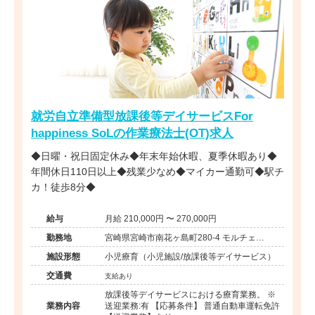
就労自立準備型放課後等デイサービスFor
happiness SoLの作業療法士(OT)求人
◆日曜・祝日固定休み◆年末年始休暇、夏季休暇あり◆
年間休日110日以上◆残業少なめ◆マイカー通勤可◆駅チ
カ！徒歩8分◆
給与
月給 210,000円 〜 270,000円
勤務地
宮崎県宮崎市南花ヶ島町280-4 モルチェ
oomiya1F
施設形態
小児療育（小児施設/放課後等デイサービス）
交通費
支給あり
放課後等デイサービスにおける療育業務。 ※
業務内容
送迎業務:有 【応募条件】 普通自動車運転免許