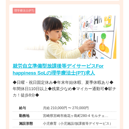
理学療法士(PT)
就労自立準備型放課後等デイサービスFor
happiness SoLの理学療法士(PT)求人
◆日曜・祝日固定休み◆年末年始休暇、夏季休暇あり◆
年間休日110日以上◆残業少なめ◆マイカー通勤可◆駅チ
カ！徒歩8分◆
給与
月給 210,000円 〜 270,000円
勤務地
宮崎県宮崎市南花ヶ島町280-4 モルチェ
oomiya1F
施設形態
小児療育（小児施設/放課後等デイサービス）