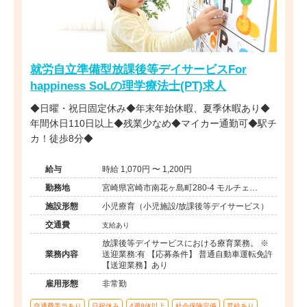
就労自立準備型放課後等デイサービスFor
happiness SoLの理学療法士(PT)求人
◆日曜・祝日固定休み◆年末年始休暇、夏季休暇あり◆
年間休日110日以上◆残業少なめ◆マイカー通勤可◆駅チ
カ！徒歩8分◆
給与
時給 1,070円 〜 1,200円
勤務地
宮崎県宮崎市南花ヶ島町280-4 モルチェ
oomiya1F
施設形態
小児療育（小児施設/放課後等デイサービス）
交通費
支給あり
放課後等デイサービスにおける療育業務。 ※
業務内容
送迎業務:有 【応募条件】 普通自動車運転免許
【送迎業務】あり
雇用形態
非常勤
交通費手当あり
日祝休み
4週8休以上
社会保険完備
昇給あり