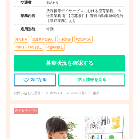
交通費
支給あり
放課後等デイサービスにおける療育業務。 ※
業務内容
送迎業務:有 【応募条件】 普通自動車運転免許
【送迎業務】あり
雇用形態
常勤
賞与あり
交通費手当あり
日祝休み
残業少なめ
年間休日120日以上
4週8休以上
募集状況を確認する
気になる
求人情報を見る
お問い合わせ番号 : J101035081
2026年07月10日 更新
理学療法士(PT)