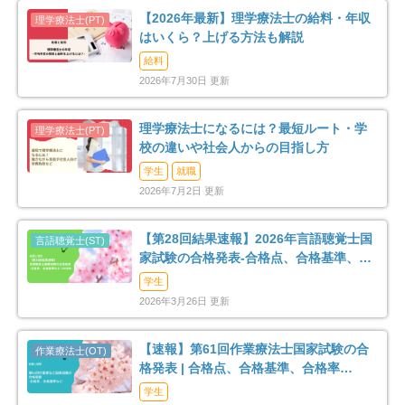
【2026年最新】理学療法士の給料・年収
はいくら？上げる方法も解説
給料
2026年7月30日 更新
理学療法士になるには？最短ルート・学
校の違いや社会人からの目指し方
学生
就職
2026年7月2日 更新
【第28回結果速報】2026年言語聴覚士国
家試験の合格発表-合格点、合格基準、合
格率など-
学生
2026年3月26日 更新
【速報】第61回作業療法士国家試験の合
格発表 | 合格点、合格基準、合格率
（2026年）
学生