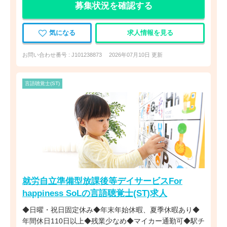
募集状況を確認する
気になる
求人情報を見る
お問い合わせ番号 : J101238873
2026年07月10日 更新
言語聴覚士(ST)
就労自立準備型放課後等デイサービスFor
happiness SoLの言語聴覚士(ST)求人
◆日曜・祝日固定休み◆年末年始休暇、夏季休暇あり◆
年間休日110日以上◆残業少なめ◆マイカー通勤可◆駅チ