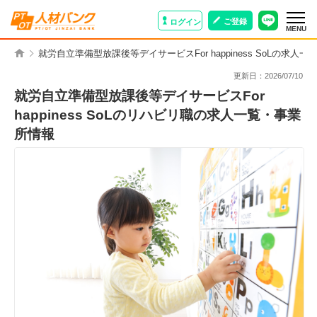
ご登録
ログイン
MENU
就労自立準備型放課後等デイサービスFor happiness SoLの求人
更新日：
2026/07/10
就労自立準備型放課後等デイサービスFor
happiness SoLのリハビリ職の求人一覧・事業
所情報