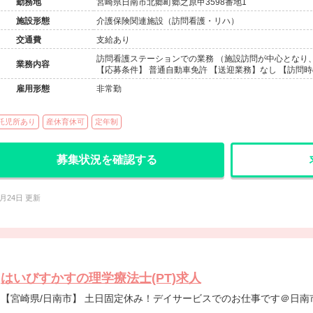
勤務地
宮崎県日南市北郷町郷之原甲3598番地1
施設形態
介護保険関連施設（訪問看護・リハ）
交通費
支給あり
訪問看護ステーションでの業務 （施設訪問が中心とな
業務内容
【応募条件】 普通自動車免許 【送迎業務】なし 【訪問
雇用形態
非常勤
託児所あり
産休育休可
定年制
募集状況を確認する
7月24日 更新
はいびすかすの理学療法士(PT)求人
【宮崎県/日南市】 土日固定休み！デイサービスでのお仕事です＠日南