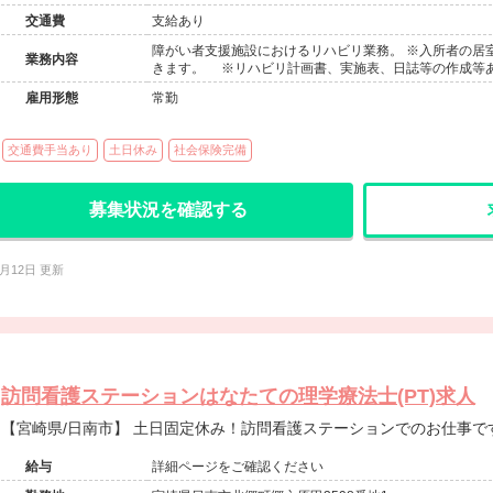
交通費
支給あり
障がい者支援施設におけるリハビリ業務。 ※入所者の居
業務内容
きます。 ※リハビリ計画書、実施表、日誌等の作成等あ
雇用形態
常勤
交通費手当あり
土日休み
社会保険完備
募集状況を確認する
6月12日 更新
訪問看護ステーションはなたての理学療法士(PT)求人
【宮崎県/日南市】 土日固定休み！訪問看護ステーションでのお仕
給与
詳細ページをご確認ください