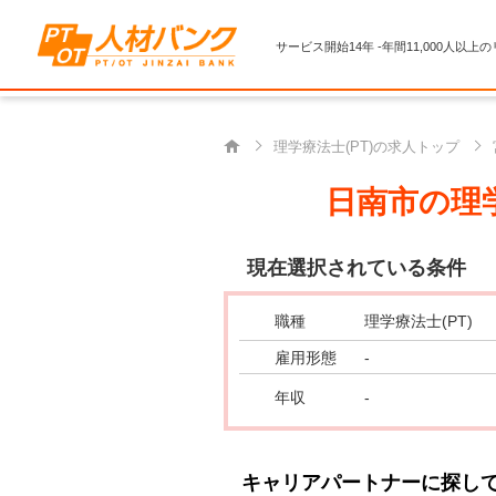
サービス開始14年 -年間11,000人以上
理学療法士(PT)の求人トップ
日南市の理学
現在選択されている条件
職種
理学療法士(PT)
雇用形態
-
年収
-
キャリアパートナーに探し