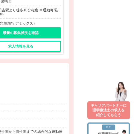
 宮崎市
]田吉駅より徒歩10分程度 車通勤可 駐
料
急性期/ケアミックス）
最新の募集状況を確認
求人情報を見る
キャリアパートナーに
理学療法士の求人を
紹介してもらう
OT
急性期から慢性期までの総合的な運動療
作業療法士の