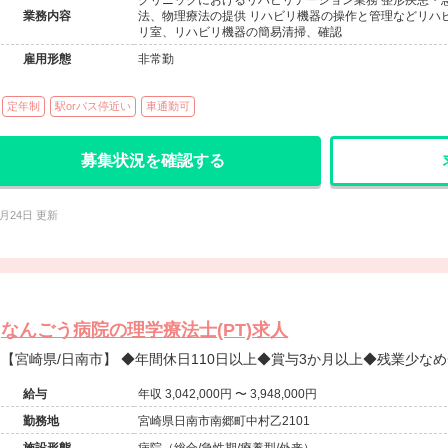
クリニックにおけるリハビリテーション業務 整形疾患・
業務内容
法、物理療法の提供 リハビリ機器の操作と管理などリハ
リ室、リハビリ機器の簡易清掃、確認
雇用形態
非常勤
定年制
駅orバス停近い
車通勤可
募集状況を確認する
6月24日 更新
なんごう病院の理学療法士(PT)求人
【宮崎県/日南市】 ◆年間休日110日以上◆賞与3か月以上◆残業
給与
年収 3,042,000円 〜 3,948,000円
勤務地
宮崎県日南市南郷町中村乙2101