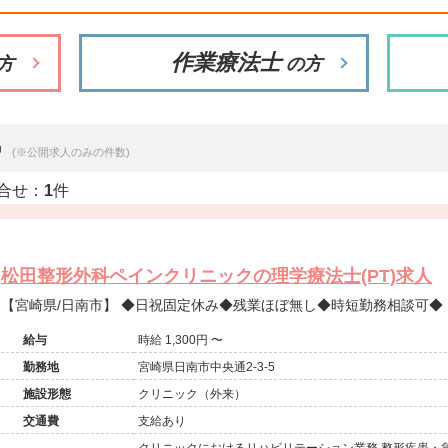
作業療法士
方
の方
中
(※公開求人のみの件数)
合せ：
1
件
松田整形外科ペインクリニックの理学療法士(PT)求人
【宮崎県/日南市】 ◆日祝固定休み◆残業ほぼ無し◆時短勤務相談可◆
給与
時給 1,300円 〜
勤務地
宮崎県日南市中央通2-3-5
施設形態
クリニック（外来）
交通費
支給あり