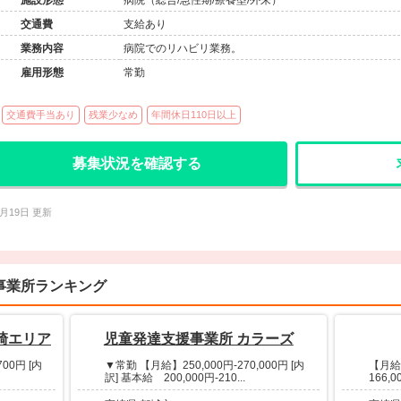
施設形態
病院（総合/急性期/療養型/外来）
交通費
支給あり
業務内容
病院でのリハビリ業務。
雇用形態
常勤
交通費手当あり
残業少なめ
年間休日110日以上
募集状況を確認する
3月19日 更新
気事業所ランキング
崎エリア
児童発達支援事業所 カラーズ
00円 [内
▼常勤 【月給】250,000円-270,000円 [内
【月給】
訳] 基本給 200,000円-210...
166,0