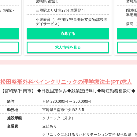
宮崎県 都城市
宮崎県
先（病院・
三股駅より徒歩27分 車通勤可
[電車
。
車場無
小児療育（小児施設/児童発達支援/放課後等
デイサービス）
病院（
応募する
求人情報を見る
松田整形外科ペインクリニックの理学療法士(PT)求人
【宮崎県/日南市】 ◆日祝固定休み◆残業ほぼ無し◆時短勤務相談可◆
給与
月給 230,000円 〜 250,000円
勤務地
宮崎県日南市中央通2-3-5
施設形態
クリニック（外来）
交通費
支給あり
クリニックにおけるリハビリテーション業務 整形疾患・