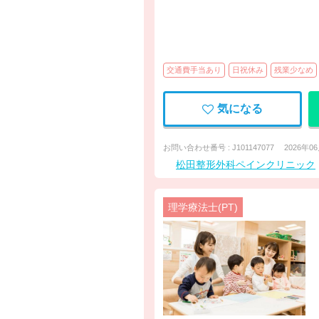
交通費手当あり
日祝休み
残業少なめ
気になる
お問い合わせ番号 : J101147077
2026年0
松田整形外科ペインクリニック
理学療法士(PT)