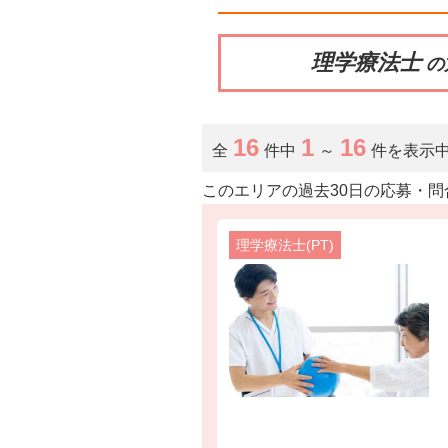
理学療法士
の
16
1
16
全
件中
～
件を表示
このエリアの過去30日の応募・問
理学療法士(PT)