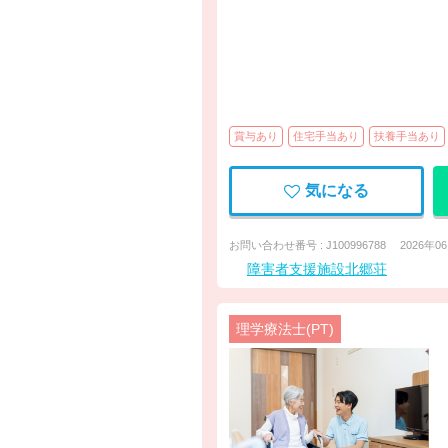
賞与あり
住宅手当あり
扶養手当あり
気になる
お問い合わせ番号 : J100996788
2026年0
障害者支援施設北郷荘
理学療法士(PT)