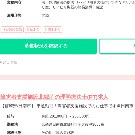
業務内容
法、物理療法の提供 リハビリ機器の操作と管理などリハ
リ室、リハビリ機器の簡易清掃、確認
雇用形態
常勤
社会保険完備
昇給あり
退職金あり
募集状況を確認する
6月24日 更新
障害者支援施設北郷荘の理学療法士(PT)求人
【宮崎県/日南市】 車通勤可！障害者支援施設でのお仕事です＠日南市
給与
月給 201,000円 〜 230,000円
勤務地
宮崎県日南市北郷町大字大藤甲3655番
施設形態
その他（障害者施設）