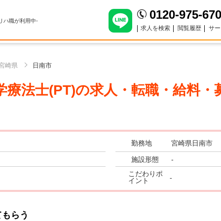
0120-975-67
のリハ職が利用中-
求人を検索
閲覧履歴
サー
宮崎県
日南市
療法士(PT)
の求人・転職・給料・
勤務地
宮崎県日南市
施設形態
-
こだわりポ
-
イント
てもらう