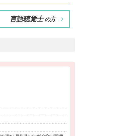
言語聴覚士
の方