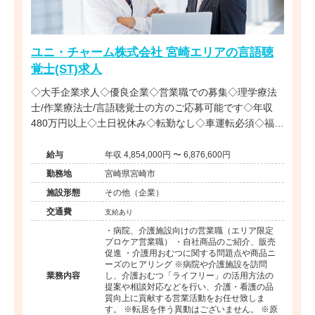
ユニ・チャーム株式会社 宮崎エリアの言語聴
覚士(ST)求人
◇大手企業求人◇優良企業◇営業職での募集◇理学療法
士/作業療法士/言語聴覚士の方のご応募可能です◇年収
480万円以上◇土日祝休み◇転勤なし◇車運転必須◇福利
厚生充実◇リハビリ職全国に複数在籍◇
給与
年収 4,854,000円 〜 6,876,600円
勤務地
宮崎県宮崎市
施設形態
その他（企業）
交通費
支給あり
・病院、介護施設向けの営業職（エリア限定
プロケア営業職） ・自社商品のご紹介、販売
促進 ・介護用おむつに関する問題点や商品ニ
ーズのヒアリング ※病院や介護施設を訪問
業務内容
し、介護おむつ「ライフリー」の活用方法の
提案や相談対応などを行い、介護・看護の品
質向上に貢献する営業活動をお任せ致しま
す。 ※転居を伴う異動はございません。 ※原