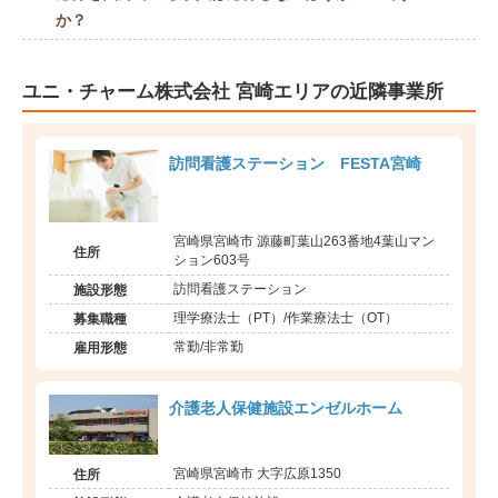
か？
ユニ・チャーム株式会社 宮崎エリアの近隣事業所
訪問看護ステーション FESTA宮崎
宮崎県宮崎市 源藤町葉山263番地4葉山マン
住所
ション603号
訪問看護ステーション
施設形態
理学療法士（PT）/作業療法士（OT）
募集職種
常勤/非常勤
雇用形態
介護老人保健施設エンゼルホーム
宮崎県宮崎市 大字広原1350
住所