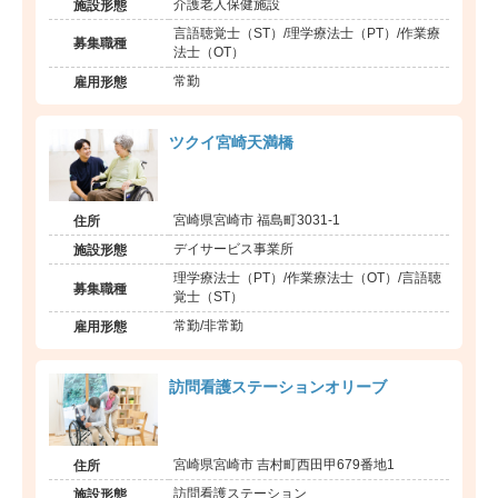
介護老人保健施設
施設形態
言語聴覚士（ST）/理学療法士（PT）/作業療
募集職種
法士（OT）
常勤
雇用形態
ツクイ宮崎天満橋
宮崎県宮崎市 福島町3031-1
住所
デイサービス事業所
施設形態
理学療法士（PT）/作業療法士（OT）/言語聴
募集職種
覚士（ST）
常勤/非常勤
雇用形態
訪問看護ステーションオリーブ
宮崎県宮崎市 吉村町西田甲679番地1
住所
訪問看護ステーション
施設形態