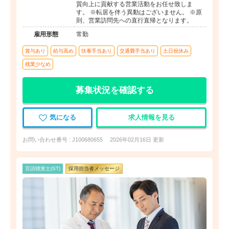
質向上に貢献する営業活動をお任せ致しま
す。 ※転居を伴う異動はございません。 ※原
則、営業訪問先への直行直帰となります。
雇用形態
常勤
賞与あり
給与高め
扶養手当あり
交通費手当あり
土日祝休み
残業少なめ
募集状況を確認する
気になる
求人情報を見る
お問い合わせ番号 : J100680655
2026年02月16日 更新
言語聴覚士(ST)
採用担当者メッセージ