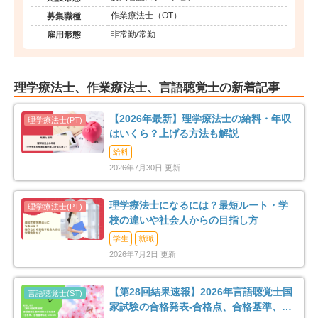
作業療法士（OT）
募集職種
非常勤/常勤
雇用形態
理学療法士、作業療法士、言語聴覚士の新着記事
【2026年最新】理学療法士の給料・年収
はいくら？上げる方法も解説
給料
2026年7月30日 更新
理学療法士になるには？最短ルート・学
校の違いや社会人からの目指し方
学生
就職
2026年7月2日 更新
【第28回結果速報】2026年言語聴覚士国
家試験の合格発表-合格点、合格基準、合