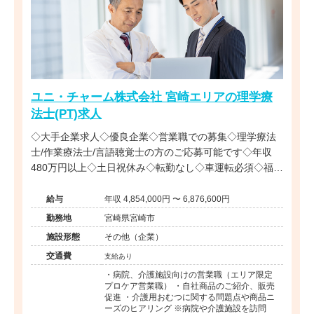
ユニ・チャーム株式会社 宮崎エリアの理学療
法士(PT)求人
◇大手企業求人◇優良企業◇営業職での募集◇理学療法
士/作業療法士/言語聴覚士の方のご応募可能です◇年収
480万円以上◇土日祝休み◇転勤なし◇車運転必須◇福利
厚生充実◇リハビリ職全国に複数在籍◇
給与
年収 4,854,000円 〜 6,876,600円
勤務地
宮崎県宮崎市
施設形態
その他（企業）
交通費
支給あり
・病院、介護施設向けの営業職（エリア限定
プロケア営業職） ・自社商品のご紹介、販売
促進 ・介護用おむつに関する問題点や商品ニ
ーズのヒアリング ※病院や介護施設を訪問