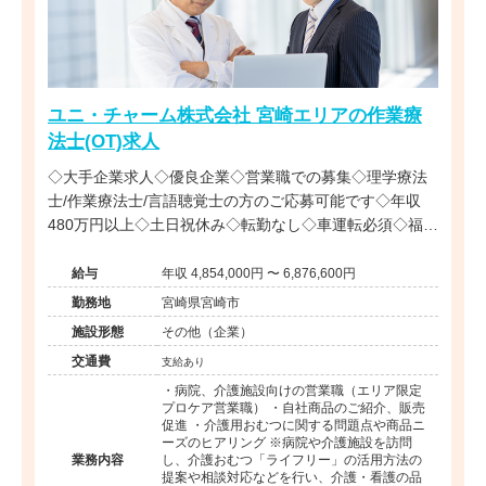
ユニ・チャーム株式会社 宮崎エリアの作業療
法士(OT)求人
◇大手企業求人◇優良企業◇営業職での募集◇理学療法
士/作業療法士/言語聴覚士の方のご応募可能です◇年収
480万円以上◇土日祝休み◇転勤なし◇車運転必須◇福利
厚生充実◇リハビリ職全国に複数在籍◇
給与
年収 4,854,000円 〜 6,876,600円
勤務地
宮崎県宮崎市
施設形態
その他（企業）
交通費
支給あり
・病院、介護施設向けの営業職（エリア限定
プロケア営業職） ・自社商品のご紹介、販売
促進 ・介護用おむつに関する問題点や商品ニ
ーズのヒアリング ※病院や介護施設を訪問
業務内容
し、介護おむつ「ライフリー」の活用方法の
提案や相談対応などを行い、介護・看護の品