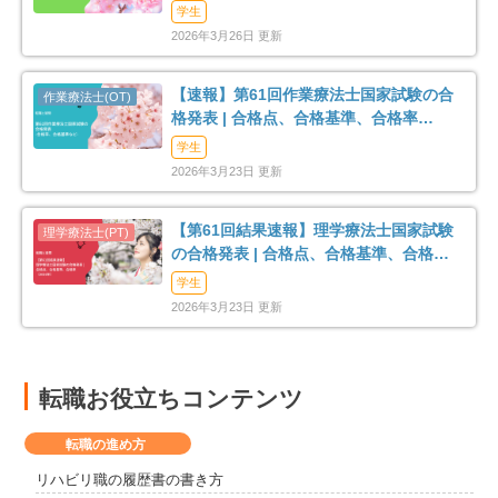
格率など-
学生
2026年3月26日 更新
【速報】第61回作業療法士国家試験の合
格発表 | 合格点、合格基準、合格率
（2026年）
学生
2026年3月23日 更新
【第61回結果速報】理学療法士国家試験
の合格発表 | 合格点、合格基準、合格率
（2026年）
学生
2026年3月23日 更新
転職お役立ちコンテンツ
転職の進め方
リハビリ職の履歴書の書き方