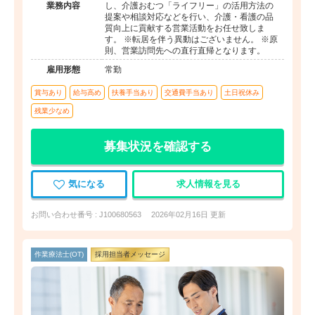
業務内容
し、介護おむつ「ライフリー」の活用方法の
提案や相談対応などを行い、介護・看護の品
質向上に貢献する営業活動をお任せ致しま
す。 ※転居を伴う異動はございません。 ※原
則、営業訪問先への直行直帰となります。
雇用形態
常勤
賞与あり
給与高め
扶養手当あり
交通費手当あり
土日祝休み
残業少なめ
募集状況を確認する
気になる
求人情報を見る
お問い合わせ番号 : J100680563
2026年02月16日 更新
作業療法士(OT)
採用担当者メッセージ