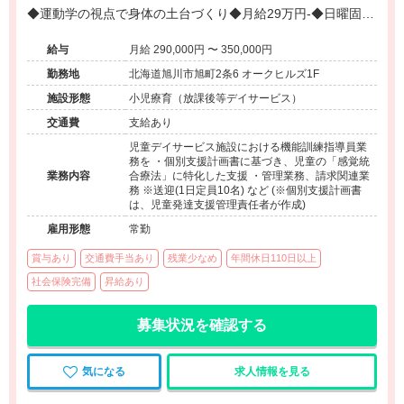
◆運動学の視点で身体の土台づくり◆月給29万円-◆日曜固定
休み◆残業少なめ◆店舗運営や請求等の管理業務◆保護者と
給与
月給 290,000円 〜 350,000円
成長を共有する風土◆退職金制度あり
勤務地
北海道旭川市旭町2条6 オークヒルズ1F
施設形態
小児療育（放課後等デイサービス）
交通費
支給あり
児童デイサービス施設における機能訓練指導員業
務を ・個別支援計画書に基づき、児童の「感覚統
業務内容
合療法」に特化した支援 ・管理業務、請求関連業
務 ※送迎(1日定員10名) など (※個別支援計画書
は、児童発達支援管理責任者が作成)
雇用形態
常勤
賞与あり
交通費手当あり
残業少なめ
年間休日110日以上
社会保険完備
昇給あり
募集状況を確認する
気になる
求人情報を見る