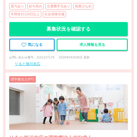
賞与あり
給与高め
交通費手当あり
残業少なめ
年間休日110日以上
社会保険完備
募集状況を確認する
気になる
求人情報を見る
お問い合わせ番号 : J101227176
2026年06月08日 更新
リると旭川末広
理学療法士(PT)