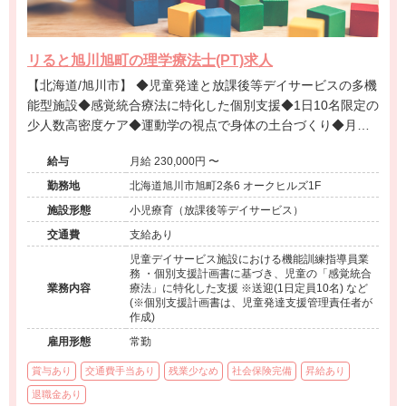
リると旭川旭町の理学療法士(PT)求人
【北海道/旭川市】 ◆児童発達と放課後等デイサービスの多機
能型施設◆感覚統合療法に特化した個別支援◆1日10名限定の
少人数高密度ケア◆運動学の視点で身体の土台づくり◆月給
23万円-◆日曜固定休み◆残業少なめ◆保護者と成長を共有す
給与
月給 230,000円 〜
る風土◆退職金制度あり
勤務地
北海道旭川市旭町2条6 オークヒルズ1F
施設形態
小児療育（放課後等デイサービス）
交通費
支給あり
児童デイサービス施設における機能訓練指導員業
務 ・個別支援計画書に基づき、児童の「感覚統合
業務内容
療法」に特化した支援 ※送迎(1日定員10名) など
(※個別支援計画書は、児童発達支援管理責任者が
作成)
雇用形態
常勤
賞与あり
交通費手当あり
残業少なめ
社会保険完備
昇給あり
退職金あり