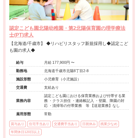
認定こども園北陽幼稚園・第2北陽保育園の理学療法
士(PT)求人
【北海道/千歳市】 ◆リハビリスタッフ新規採用し◆認定こど
も園の求人◆
給与
月給 177,900円 〜
勤務地
北海道千歳市北陽8丁目2-8
施設形態
小児療育（小児施設）
交通費
支給あり
認定こども園における保育業務および付帯する業
業務内容
務 ・クラス担任 ・連絡帳記入 ・登園、降園の対
応 ・清掃等の付帯業務 等 【送迎業務】なし
雇用形態
常勤
賞与あり
住宅手当あり
交通費手当あり
日祝休み
残業少なめ
年間休日120日以上