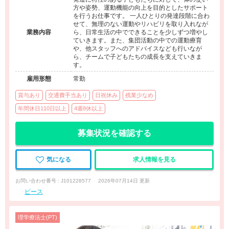
方や姿勢、運動機能の向上を目的としたサポート
を行うお仕事です。 一人ひとりの発達段階に合わ
せて、無理のない運動やリハビリを取り入れなが
業務内容
ら、日常生活の中でできることを少しずつ増やし
ていきます。また、集団活動の中での運動療育
や、他スタッフへのアドバイスなども行いなが
ら、チームで子どもたちの成長を支えていきま
す。
雇用形態
常勤
賞与あり
交通費手当あり
日祝休み
残業少なめ
年間休日110日以上
4週8休以上
募集状況を確認する
気になる
求人情報を見る
お問い合わせ番号 : J101228577
2026年07月14日 更新
ピース
理学療法士(PT)