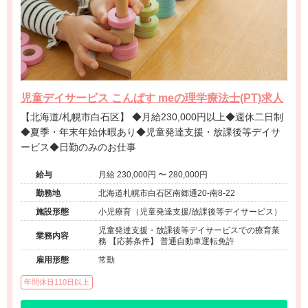
児童デイサービス こんぱす meの理学療法士(PT)求人
【北海道/札幌市白石区】 ◆月給230,000円以上◆週休二日制
◆夏季・年末年始休暇あり◆児童発達支援・放課後等デイサ
ービス◆日勤のみのお仕事
給与
月給 230,000円 〜 280,000円
勤務地
北海道札幌市白石区南郷通20-南8-22
施設形態
小児療育（児童発達支援/放課後等デイサービス）
児童発達支援・放課後等デイサービスでの療育業
業務内容
務 【応募条件】 普通自動車運転免許
雇用形態
常勤
年間休日110日以上