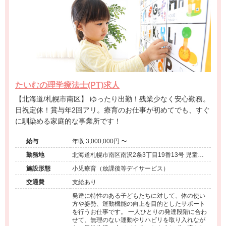
たいむの理学療法士(PT)求人
【北海道/札幌市南区】 ゆったり出勤！残業少なく安心勤務。
日祝定休！賞与年2回アリ。療育のお仕事が初めてでも、すぐ
に馴染める家庭的な事業所です！
給与
年収 3,000,000円 〜
勤務地
北海道札幌市南区南沢2条3丁目19番13号 児童デ
イサービス たいむ
施設形態
小児療育（放課後等デイサービス）
交通費
支給あり
発達に特性のある子どもたちに対して、体の使い
方や姿勢、運動機能の向上を目的としたサポート
を行うお仕事です。 一人ひとりの発達段階に合わ
せて、無理のない運動やリハビリを取り入れなが