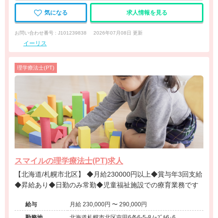
気になる
求人情報を見る
お問い合わせ番号 : J101239838
2026年07月08日 更新
イーリス
理学療法士(PT)
スマイルの理学療法士(PT)求人
【北海道/札幌市北区】 ◆月給230000円以上◆賞与年3回支給
◆昇給あり◆日勤のみ常勤◆児童福祉施設での療育業務です
給与
月給 230,000円 〜 290,000円
勤務地
北海道札幌市北区屯田6条6-5-8ﾉｰﾌﾞﾙ6･6