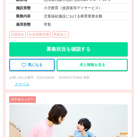
施設形態
小児療育（放課後等デイサービス）
業務内容
児童福祉施設における療育業務全般
雇用形態
常勤
日祝休み
社会保険完備
昇給あり
募集状況を確認する
気になる
求人情報を見る
お問い合わせ番号 : J101239829
2026年07月08日 更新
スマイル
理学療法士(PT)