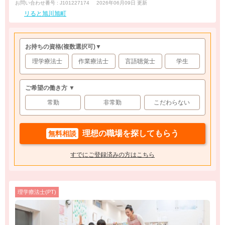
お問い合わせ番号 : J101227174
2026年06月09日 更新
リると旭川旭町
お持ちの資格
(複数選択可)
▼
理学療法士
作業療法士
言語聴覚士
学生
ご希望の働き方 ▼
常勤
非常勤
こだわらない
理想の職場を探してもらう
無料相談
すでにご登録済みの方はこちら
理学療法士(PT)