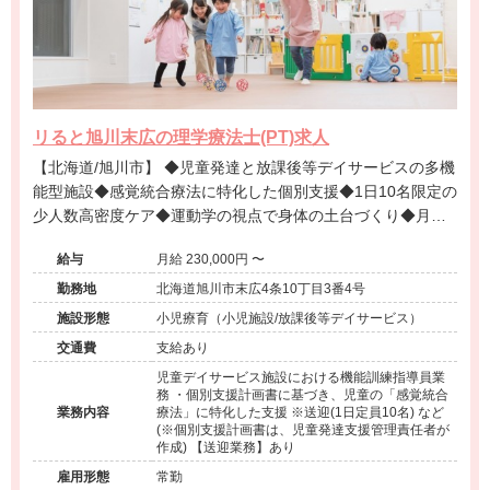
リると旭川末広の理学療法士(PT)求人
【北海道/旭川市】 ◆児童発達と放課後等デイサービスの多機
能型施設◆感覚統合療法に特化した個別支援◆1日10名限定の
少人数高密度ケア◆運動学の視点で身体の土台づくり◆月給
23万円-◆日曜固定休み◆残業少なめ◆保護者と成長を共有す
給与
月給 230,000円 〜
る風土◆退職金制度あり
勤務地
北海道旭川市末広4条10丁目3番4号
施設形態
小児療育（小児施設/放課後等デイサービス）
交通費
支給あり
児童デイサービス施設における機能訓練指導員業
務 ・個別支援計画書に基づき、児童の「感覚統合
業務内容
療法」に特化した支援 ※送迎(1日定員10名) など
(※個別支援計画書は、児童発達支援管理責任者が
作成) 【送迎業務】あり
雇用形態
常勤