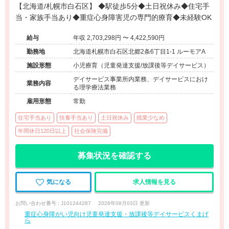
【北海道/札幌市白石区】 ◆駅徒歩5分◆土日祝休み◆住宅手
当・家族手当あり◆重症心身障害児の専門的療育◆未経験OK
給与
年収 2,703,298円 〜 4,422,590円
勤務地
北海道札幌市白石区北郷2条6丁目1-1 ルーモアA
施設形態
小児療育（児童発達支援/放課後等デイサービス）
デイサービス事業所内業務、デイサービスにおけ
業務内容
る理学療法業務
雇用形態
常勤
住宅手当あり
扶養手当あり
土日祝休み
残業少なめ
年間休日120日以上
社会保険完備
募集状況を確認する
気になる
求人情報を見る
お問い合わせ番号 : J101244287
2026年08月03日 更新
重症心身障がい児向け児童発達支援・放課後等デイサービスくまげ
ら