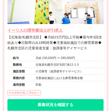
イーリスの理学療法士(PT)求人
【北海道/札幌市北区】 ◆月給23万円以上可能◆賞与年3回支
給あり◆日勤帯のみ18時終業◆児童福祉施設での療育業務◆
札幌市北区の児童発達支援・放課後等デイサービス
給与
月給 230,000円 〜 290,000円
勤務地
北海道札幌市北区屯田7条12-1-3
施設形態
小児療育（放課後等デイサービス）
業務内容
児童福祉施設における療育業務全般
雇用形態
常勤
社会保険完備
昇給あり
募集状況を確認する