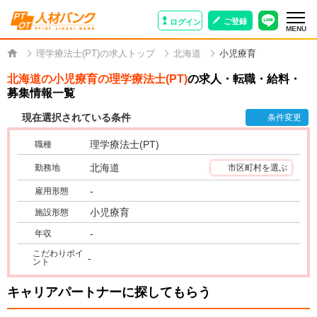
ご登録
ログイン
MENU
理学療法士(PT)の求人トップ
北海道
小児療育
北海道の小児療育の理学療法士(PT)
の求人・転職・給料・
募集情報一覧
現在選択されている条件
条件変更
理学療法士(PT)
職種
北海道
勤務地
市区町村を選ぶ
-
雇用形態
小児療育
施設形態
-
年収
こだわりポイ
-
ント
キャリアパートナーに探してもらう