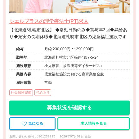
シエルプラスの理学療法士(PT)求人
【北海道/札幌市北区】 ◆常勤日勤のみ◆賞与年3回◆昇給あ
り◆充実の長期休暇◆北海道札幌市北区の児童福祉施設です
給与
月給 230,000円 〜 290,000円
勤務地
北海道札幌市北区篠路4条7-5-24
施設形態
小児療育（放課後等デイサービス）
業務内容
児童福祉施設における療育業務全般
雇用形態
常勤
社会保険完備
昇給あり
募集状況を確認する
気になる
求人情報を見る
お問い合わせ番号 : J101239835
2026年07月08日 更新