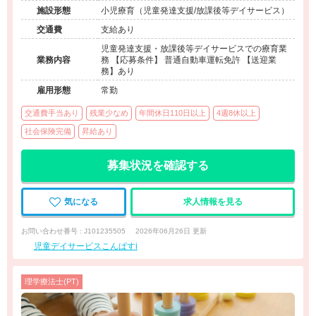
ィビ新さっぽろⅡ1階
施設形態
小児療育（児童発達支援/放課後等デイサービス）
交通費
支給あり
児童発達支援・放課後等デイサービスでの療育業
業務内容
務 【応募条件】 普通自動車運転免許 【送迎業
務】あり
雇用形態
常勤
交通費手当あり
残業少なめ
年間休日110日以上
4週8休以上
社会保険完備
昇給あり
募集状況を確認する
気になる
求人情報を見る
お問い合わせ番号 : J101235505
2026年06月26日 更新
児童デイサービスこんぱすi
理学療法士(PT)