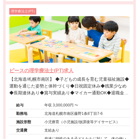
理学療法士(PT)
ピースの理学療法士(PT)求人
【北海道/札幌市南区】 ◆子どもの成長を育む児童福祉施設◆
運動を通じた姿勢と体幹づくり◆日祝固定休み◆残業少なめ
◆長期連休あり◆賞与実績あり◆マイカー通勤OK◆退職金あ
り◆資格手当あり◆温かいチーム療育
給与
年収 3,000,000円 〜
勤務地
北海道札幌市南区藤野1条8丁目7-6
施設形態
小児療育（小児施設/放課後等デイサービス）
交通費
支給あり
発達に特性のある子どもたちに対して、体の使い