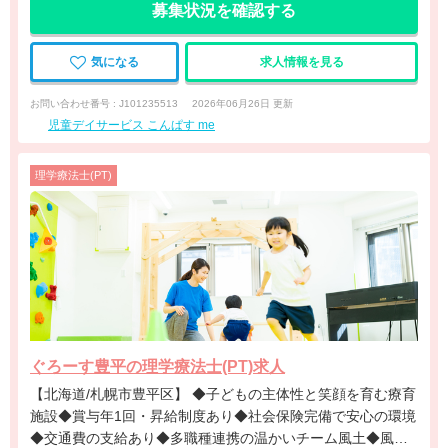
募集状況を確認する
気になる
求人情報を見る
お問い合わせ番号 : J101235513
2026年06月26日 更新
児童デイサービス こんぱす me
理学療法士(PT)
ぐろーす豊平の理学療法士(PT)求人
【北海道/札幌市豊平区】 ◆子どもの主体性と笑顔を育む療育
施設◆賞与年1回・昇給制度あり◆社会保険完備で安心の環境
◆交通費の支給あり◆多職種連携の温かいチーム風土◆風通