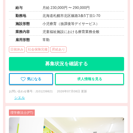
給与
月給 230,000円 〜 290,000円
勤務地
北海道札幌市北区篠路3条5丁目1-70
施設形態
小児療育（放課後等デイサービス）
業務内容
児童福祉施設における療育業務全般
雇用形態
常勤
日祝休み
社会保険完備
昇給あり
募集状況を確認する
気になる
求人情報を見る
お問い合わせ番号 : J101239821
2026年07月08日 更新
シエル
理学療法士(PT)