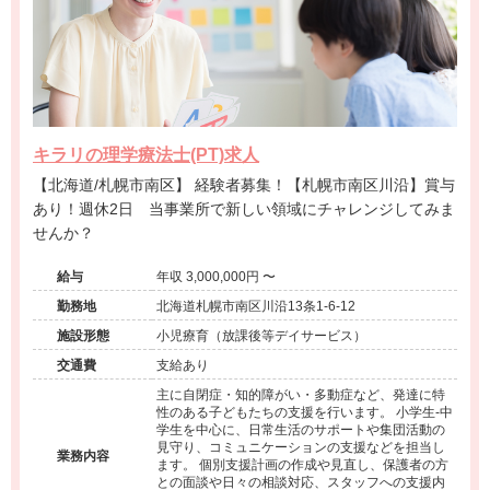
キラリの理学療法士(PT)求人
【北海道/札幌市南区】 経験者募集！【札幌市南区川沿】賞与
あり！週休2日 当事業所で新しい領域にチャレンジしてみま
せんか？
給与
年収 3,000,000円 〜
勤務地
北海道札幌市南区川沿13条1-6-12
施設形態
小児療育（放課後等デイサービス）
交通費
支給あり
主に自閉症・知的障がい・多動症など、発達に特
性のある子どもたちの支援を行います。 小学生-中
学生を中心に、日常生活のサポートや集団活動の
見守り、コミュニケーションの支援などを担当し
業務内容
ます。 個別支援計画の作成や見直し、保護者の方
との面談や日々の相談対応、スタッフへの支援内