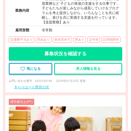
迎業務など 子どもの発達の支援をする仕事です。
子どもたちが楽しみながら成長していけるプログ
業務内容
ラムを考え提供しながら、いろんなことを共に経
験し、喜びを共に実感する支援を行っています。
【送迎業務】あり
雇用形態
非常勤
交通費手当あり
昇給あり
産休育休可
寮あり
定年制
試用期間有
募集状況を確認する
気になる
求人情報を見る
お問い合わせ番号 : J101240749
2026年07月10日 更新
きらりはーと西宮の沢
理学療法士(PT)