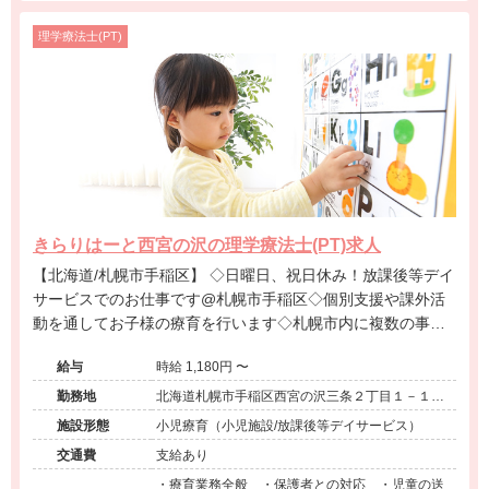
理学療法士(PT)
きらりはーと西宮の沢の理学療法士(PT)求人
【北海道/札幌市手稲区】 ◇日曜日、祝日休み！放課後等デイ
サービスでのお仕事です@札幌市手稲区◇個別支援や課外活
動を通してお子様の療育を行います◇札幌市内に複数の事業
所有ります◇年間休日120日！プライベートとの両立も可能で
給与
時給 1,180円 〜
す◇
勤務地
北海道札幌市手稲区西宮の沢三条２丁目１－１
２ トップワークビル１Ｆ
施設形態
小児療育（小児施設/放課後等デイサービス）
交通費
支給あり
・療育業務全般 ・保護者との対応 ・児童の送