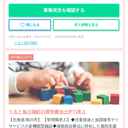
募集状況を確認する
気になる
求人情報を見る
お問い合わせ番号 : J101227172
2026年06月09日 更新
リると旭川旭町
理学療法士(PT)
リると旭川旭町の理学療法士(PT)求人
【北海道/旭川市】 【管理職求人】◆児童発達と放課後等デイ
サービスの多機能型施設◆感覚統合療法に特化した個別支援