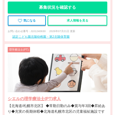
募集状況を確認する
気になる
求人情報を見る
お問い合わせ番号 : J101240630
2026年07月21日 更新
認定こども園北陽幼稚園・第2北陽保育園
理学療法士(PT)
シエルの理学療法士(PT)求人
【北海道/札幌市北区】 ◆常勤日勤のみ◆賞与年3回◆昇給あ
り◆充実の長期休暇◆北海道札幌市北区の児童福祉施設です