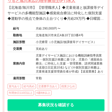
リると旭川末広の理学療法士(PT)求人
【北海道/旭川市】 【管理職求人】◆児童発達と放課後等デイ
サービスの多機能型施設◆感覚統合療法に特化した個別支援
◆運動学の視点で身体の土台づくり◆月給29万円-◆日曜固定
休み◆残業少なめ◆店舗運営や請求等の管理業務◆保護者と
給与
月給 290,000円 〜
成長を共有する風土◆退職金制度あり
勤務地
北海道旭川市末広4条10丁目3番4号
施設形態
小児療育（小児施設/放課後等デイサービス）
交通費
支給あり
児童デイサービス施設における機能訓練指導員業
務 ・個別支援計画書に基づき、児童の「感覚統合
業務内容
療法」に特化した支援 ・管理業務、請求関連業務
※送迎(1日定員10名) など (※個別支援計画書は、
児童発達支援管理責任者が作成) 【送迎業務】あり
雇用形態
常勤
賞与あり
給与高め
交通費手当あり
残業少なめ
年間休日110日以上
4週8休以上
募集状況を確認する