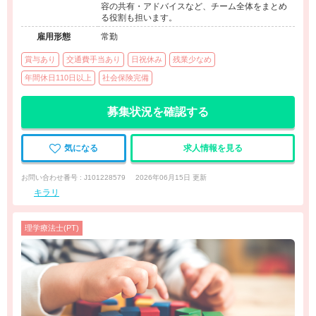
容の共有・アドバイスなど、チーム全体をまとめ
る役割も担います。
雇用形態
常勤
賞与あり
交通費手当あり
日祝休み
残業少なめ
年間休日110日以上
社会保険完備
募集状況を確認する
気になる
求人情報を見る
お問い合わせ番号 : J101228579
2026年06月15日 更新
キラリ
理学療法士(PT)