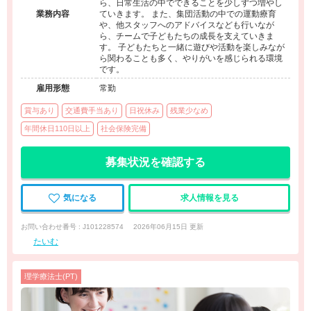
ら、日常生活の中でできることを少しずつ増やし
業務内容
ていきます。 また、集団活動の中での運動療育
や、他スタッフへのアドバイスなども行いなが
ら、チームで子どもたちの成長を支えていきま
す。 子どもたちと一緒に遊びや活動を楽しみなが
ら関わることも多く、やりがいを感じられる環境
です。
雇用形態
常勤
賞与あり
交通費手当あり
日祝休み
残業少なめ
年間休日110日以上
社会保険完備
募集状況を確認する
気になる
求人情報を見る
お問い合わせ番号 : J101228574
2026年06月15日 更新
たいむ
理学療法士(PT)