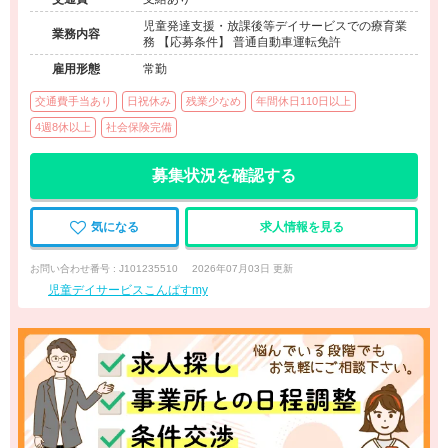
児童発達支援・放課後等デイサービスでの療育業
業務内容
務 【応募条件】 普通自動車運転免許
雇用形態
常勤
交通費手当あり
日祝休み
残業少なめ
年間休日110日以上
4週8休以上
社会保険完備
募集状況を確認する
気になる
求人情報を見る
お問い合わせ番号 : J101235510
2026年07月03日 更新
児童デイサービスこんぱすmy