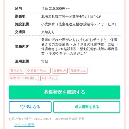
しの良いフレンドリーな職場◆経験を活かせるやりがいのあ
給与
月給 210,000円 〜
る環境◆プライベートとの両立が可能な働き方
勤務地
北海道札幌市豊平区豊平4条3丁目4-19
施設形態
小児療育（児童発達支援/放課後等デイサービス）
交通費
支給あり
発達の遅れや障がいをお持ちのお子さまと、保護
者さまの支援業務 ・お子さまの活動準備、支援 ・
業務内容
保護者さまの相談対応 ・活動記録作成等の事務作
業 ・学校や自宅への送迎など
雇用形態
常勤
賞与あり
交通費手当あり
日祝休み
残業少なめ
年間休日110日以上
4週8休以上
募集状況を確認する
気になる
求人情報を見る
お問い合わせ番号 : J101229835
2026年06月16日 更新
ぐろーす豊平