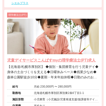
シエルプラス
理学療法士(PT)
児童デイサービスこんぱすmyの理学療法士(PT)求人
【北海道/札幌市厚別区】 ◆個別・集団療育を行う児童デイ◆
身体の土台づくりを支える◆日曜休みベース◆残業少なめ◆
森林公園駅徒歩10分◆夏期・年末年始休暇◆日勤のみのお仕
事◆退職金制度あり◆温かいチーム風土◆賞与昇給あり
給与
月給 230,000円 〜 280,000円
勤務地
北海道札幌市厚別区厚別東2条6丁目1-1
施設形態
小児療育（小児施設/児童発達支援/放課後等デイサ
ービス）
交通費
支給あり