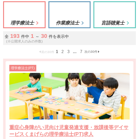
理学療法士
作業療法士
言語聴覚士
193
1
30
全
件中
～
件を表示中
(※公開求人のみの件数)
1
2
3
...
7
次の30件
前の30件
理学療法士(PT)
重症心身障がい児向け児童発達支援・放課後等デイサ
ービスくまげらの理学療法士(PT)求人