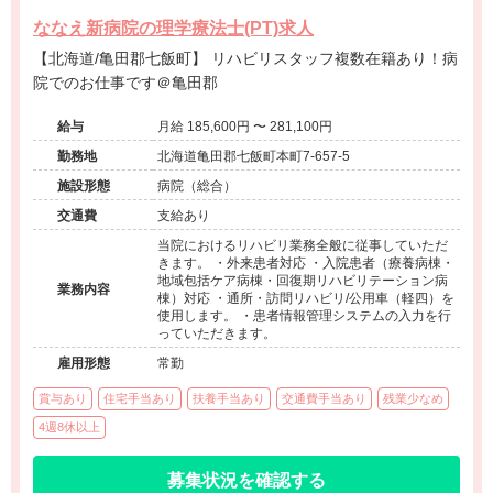
ななえ新病院の理学療法士(PT)求人
【北海道/亀田郡七飯町】 リハビリスタッフ複数在籍あり！病
院でのお仕事です＠亀田郡
給与
月給 185,600円 〜 281,100円
勤務地
北海道亀田郡七飯町本町7-657-5
施設形態
病院（総合）
交通費
支給あり
当院におけるリハビリ業務全般に従事していただ
きます。 ・外来患者対応 ・入院患者（療養病棟・
地域包括ケア病棟・回復期リハビリテーション病
業務内容
棟）対応 ・通所・訪問リハビリ/公用車（軽四）を
使用します。 ・患者情報管理システムの入力を行
っていただきます。
雇用形態
常勤
賞与あり
住宅手当あり
扶養手当あり
交通費手当あり
残業少なめ
4週8休以上
募集状況を確認する