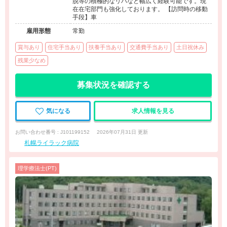
脱等の積極的なリハなど幅広く経験可能です。現
在在宅部門も強化しております。 【訪問時の移動
手段】車
雇用形態
常勤
賞与あり
住宅手当あり
扶養手当あり
交通費手当あり
土日祝休み
残業少なめ
募集状況を確認する
気になる
求人情報を見る
お問い合わせ番号 : J101199152
2026年07月31日 更新
札幌ライラック病院
理学療法士(PT)