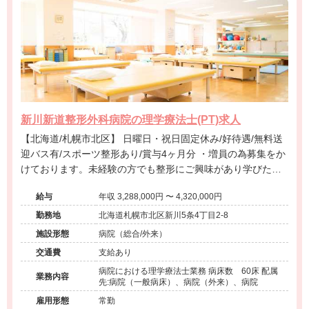
新川新道整形外科病院の理学療法士(PT)求人
【北海道/札幌市北区】 日曜日・祝日固定休み/好待遇/無料送
迎バス有/スポーツ整形あり/賞与4ヶ月分 ・増員の為募集をか
けております。未経験の方でも整形にご興味があり学びたい
方は是非ご応募下さい。 ・残業もほぼなく、相場に地域相場
給与
年収 3,288,000円 〜 4,320,000円
と比較して好待遇です。プライベートと両立したい方にもお
すすめです。
勤務地
北海道札幌市北区新川5条4丁目2-8
施設形態
病院（総合/外来）
交通費
支給あり
病院における理学療法士業務 病床数 60床 配属
業務内容
先:病院（一般病床）、病院（外来）、病院
雇用形態
常勤