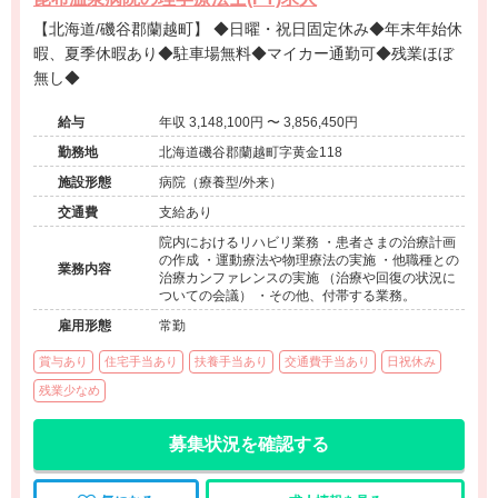
【北海道/磯谷郡蘭越町】 ◆日曜・祝日固定休み◆年末年始休
暇、夏季休暇あり◆駐車場無料◆マイカー通勤可◆残業ほぼ
無し◆
給与
年収 3,148,100円 〜 3,856,450円
勤務地
北海道磯谷郡蘭越町字黄金118
施設形態
病院（療養型/外来）
交通費
支給あり
院内におけるリハビリ業務 ・患者さまの治療計画
の作成 ・運動療法や物理療法の実施 ・他職種との
業務内容
治療カンファレンスの実施 （治療や回復の状況に
ついての会議） ・その他、付帯する業務。
雇用形態
常勤
賞与あり
住宅手当あり
扶養手当あり
交通費手当あり
日祝休み
残業少なめ
募集状況を確認する