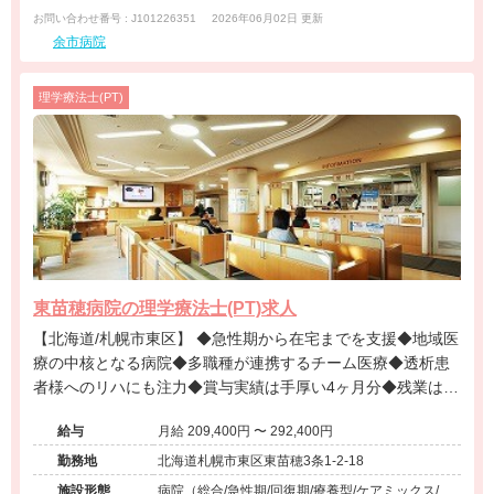
お問い合わせ番号 : J101226351
2026年06月02日 更新
余市病院
理学療法士(PT)
東苗穂病院の理学療法士(PT)求人
【北海道/札幌市東区】 ◆急性期から在宅までを支援◆地域医
療の中核となる病院◆多職種が連携するチーム医療◆透析患
者様へのリハにも注力◆賞与実績は手厚い4ヶ月分◆残業は月
に10時間程度
給与
月給 209,400円 〜 292,400円
勤務地
北海道札幌市東区東苗穂3条1-2-18
施設形態
病院（総合/急性期/回復期/療養型/ケアミックス/外