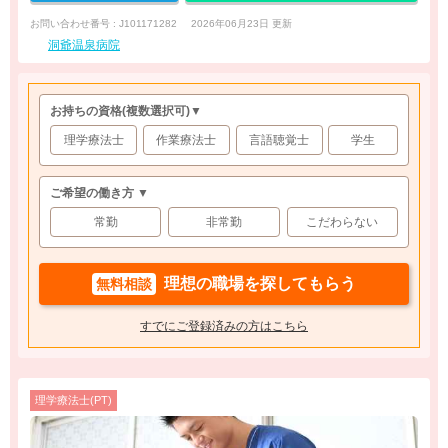
お問い合わせ番号 : J101171282
2026年06月23日 更新
洞爺温泉病院
お持ちの資格
(複数選択可)
▼
理学療法士
作業療法士
言語聴覚士
学生
ご希望の働き方 ▼
常勤
非常勤
こだわらない
理想の職場を探してもらう
無料相談
すでにご登録済みの方はこちら
理学療法士(PT)