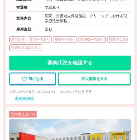
来）、その他（その他）
交通費
支給あり
病院、介護老人保健施設、クリニックにおける理
業務内容
学療法士業務。
雇用形態
常勤
賞与あり
住宅手当あり
扶養手当あり
交通費手当あり
残業少なめ
年間休日110日以上
募集状況を確認する
気になる
求人情報を見る
お問い合わせ番号 : J101223761
2026年07月30日 更新
東苗穂病院
理学療法士(PT)