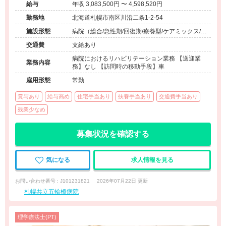
給与
年収 3,083,500円 〜 4,598,520円
勤務地
北海道札幌市南区川沿二条1-2-54
施設形態
病院（総合/急性期/回復期/療養型/ケアミックス/外
来）、介護保険関連施設（訪問看護・リハ）、そ
交通費
支給あり
の他（その他）
病院におけるリハビリテーション業務 【送迎業
業務内容
務】なし 【訪問時の移動手段】車
雇用形態
常勤
賞与あり
給与高め
住宅手当あり
扶養手当あり
交通費手当あり
残業少なめ
募集状況を確認する
気になる
求人情報を見る
お問い合わせ番号 : J101231821
2026年07月22日 更新
札幌共立五輪橋病院
理学療法士(PT)