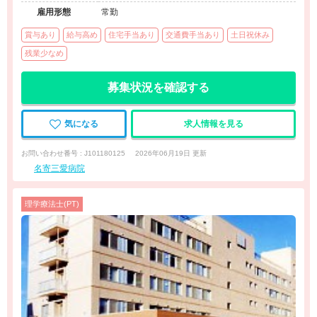
雇用形態
常勤
賞与あり
給与高め
住宅手当あり
交通費手当あり
土日祝休み
残業少なめ
募集状況を確認する
気になる
求人情報を見る
お問い合わせ番号 : J101180125
2026年06月19日 更新
名寄三愛病院
理学療法士(PT)