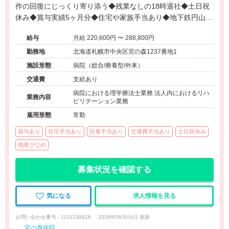
作の回復にじっくり寄り添う◆残業なしの18時退社◆土日祝
休み◆賞与実績5ヶ月分◆住宅や家族手当あり◆地下鉄円山公
園駅から無料送迎バスあり◆車通勤OK◆未経験歓迎◆身体拘
給与
月給 220,600円 〜 288,800円
束ゼロ
勤務地
北海道札幌市中央区宮の森1237番地1
施設形態
病院（総合/療養型/外来）
交通費
支給あり
病院における理学療法士業務 法人内におけるリハ
業務内容
ビリテーション業務
雇用形態
常勤
賞与あり
住宅手当あり
扶養手当あり
交通費手当あり
土日祝休み
残業少なめ
募集状況を確認する
気になる
求人情報を見る
お問い合わせ番号 : J101238918
2026年08月04日 更新
宮の森病院