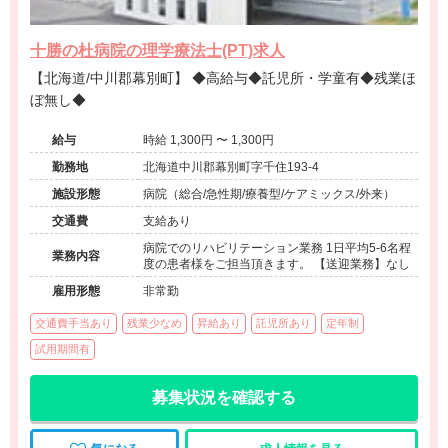
十勝の杜病院の理学療法士(PT)求人
【北海道/中川郡幕別町】 ◆高給与◆託児所・学童有◆残業ほ
ぼ無し◆
給与
時給 1,300円 〜 1,300円
勤務地
北海道中川郡幕別町字千住193-4
施設形態
病院（総合/急性期/療養型/ケアミックス/外来）
交通費
支給あり
病院でのリハビリテーション業務 1日平均5-6名程
業務内容
度の患者様をご担当頂きます。 【送迎業務】なし
雇用形態
非常勤
交通費手当あり
残業少なめ
昇給あり
託児所あり
定年制
試用期間有
募集状況を確認する