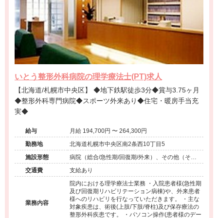
いとう整形外科病院の理学療法士(PT)求人
【北海道/札幌市中央区】 ◆地下鉄駅徒歩3分◆賞与3.75ヶ月
◆整形外科専門病院◆スポーツ外来あり◆住宅・暖房手当充
実◆
給与
月給 194,700円 〜 264,300円
勤務地
北海道札幌市中央区南2条西10丁目5
施設形態
病院（総合/急性期/回復期/外来）、その他（その
他）
交通費
支給あり
院内における理学療法士業務 ・入院患者様(急性期
及び回復期リハビリテーション病棟)や、外来患者
様へのリハビリを行なっていただきます。 ・主な
業務内容
対象疾患は、術後(上肢/下肢/脊柱)及び保存療法の
整形外科疾患です。 ・パソコン操作(患者様のデー