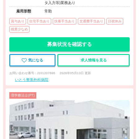
タ入力等)業務あり
雇用形態
常勤
賞与あり
住宅手当あり
扶養手当あり
交通費手当あり
日祝休み
残業少なめ
募集状況を確認する
気になる
求人情報を見る
お問い合わせ番号 : J101207696
2026年05月13日 更新
いとう整形外科病院
理学療法士(PT)