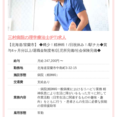
三村病院の理学療法士(PT)求人
【北海道/室蘭市】 ◆稀少！精神科！/日祝休み！/駅チカ◆賞
与4ヶ月分以上/退職金制度有/託児所完備/社会保険完備◆
給与
月給 247,200円 〜
勤務地
北海道室蘭市中島町3-32-15
施設形態
病院（精神科）
交通費
支給あり
・病院(精神科一般病棟)におけるリハビリ業務 精
神疾患により生活に障がいをもった方々に対して
業務内容
作業活動（日常生活に関連するものや趣味・趣
向）をともに行う ・患者さんの生活に必要な技能
の習得援助等
雇用形態
常勤