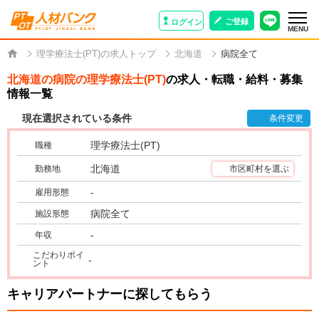
ご登録
ログイン
MENU
理学療法士(PT)の求人トップ
北海道
病院全て
北海道の病院の理学療法士(PT)
の求人・転職・給料・募集
情報一覧
現在選択されている条件
条件変更
理学療法士(PT)
職種
北海道
勤務地
市区町村を選ぶ
-
雇用形態
病院全て
施設形態
-
年収
こだわりポイ
-
ント
キャリアパートナーに探してもらう