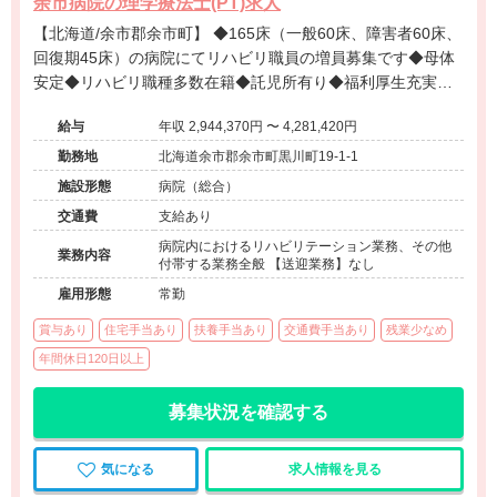
余市病院の理学療法士(PT)求人
【北海道/余市郡余市町】 ◆165床（一般60床、障害者60床、
回復期45床）の病院にてリハビリ職員の増員募集です◆母体
安定◆リハビリ職種多数在籍◆託児所有り◆福利厚生充実◆
未経験相談可能◆
給与
年収 2,944,370円 〜 4,281,420円
勤務地
北海道余市郡余市町黒川町19-1-1
施設形態
病院（総合）
交通費
支給あり
病院内におけるリハビリテーション業務、その他
業務内容
付帯する業務全般 【送迎業務】なし
雇用形態
常勤
賞与あり
住宅手当あり
扶養手当あり
交通費手当あり
残業少なめ
年間休日120日以上
募集状況を確認する
気になる
求人情報を見る