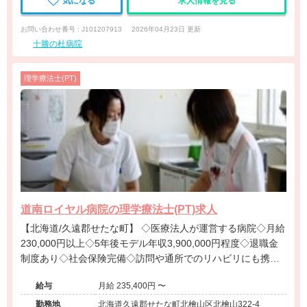
気になる
求人情報を見る
お問い合わせ番号 : J101207913
2026年04月23日 更新
十勝の杜病院
理学療法士(PT)
道南ロイヤル病院の理学療法士(PT)求人
【北海道/久遠郡せたな町】 ◇医療法人が運営する病院◇月給
230,000円以上◇5年後モデル年収3,900,000円程度◇退職金
制度あり◇社会保険完備◇訪問や通所でのリハビリにも携わ
れます◇初年度有給10日付与◇経験を活かして地域医療に貢
給与
月給 235,400円 〜
献したい方におすすめの求人です。
勤務地
北海道久遠郡せたな町北檜山区北檜山322-4