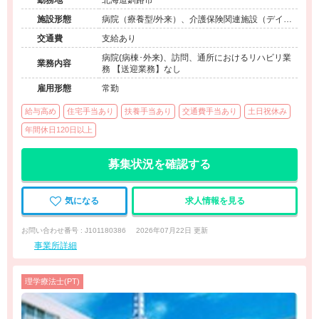
勤務地
北海道釧路市
施設形態
病院（療養型/外来）、介護保険関連施設（デイケ
ア/訪問看護・リハ）
交通費
支給あり
病院(病棟･外来)、訪問、通所におけるリハビリ業
業務内容
務 【送迎業務】なし
雇用形態
常勤
給与高め
住宅手当あり
扶養手当あり
交通費手当あり
土日祝休み
年間休日120日以上
募集状況を確認する
気になる
求人情報を見る
お問い合わせ番号 : J101180386
2026年07月22日 更新
事業所詳細
理学療法士(PT)