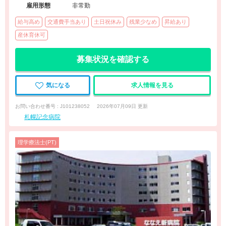
雇用形態
非常勤
給与高め
交通費手当あり
土日祝休み
残業少なめ
昇給あり
産休育休可
募集状況を確認する
気になる
求人情報を見る
お問い合わせ番号 : J101238052
2026年07月09日 更新
札幌記念病院
理学療法士(PT)