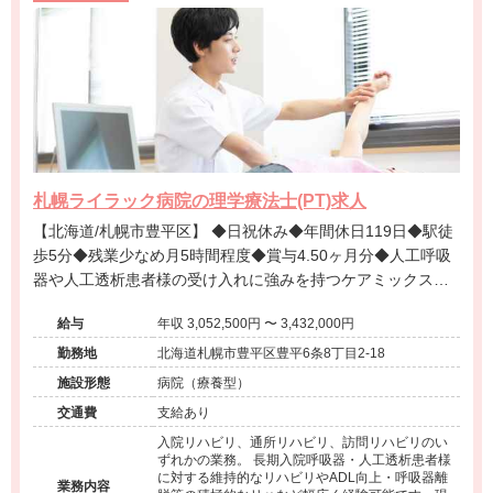
札幌ライラック病院の理学療法士(PT)求人
【北海道/札幌市豊平区】 ◆日祝休み◆年間休日119日◆駅徒
歩5分◆残業少なめ月5時間程度◆賞与4.50ヶ月分◆人工呼吸
器や人工透析患者様の受け入れに強みを持つケアミックス病
院で、福利厚生も充実した安定の法人です！
給与
年収 3,052,500円 〜 3,432,000円
勤務地
北海道札幌市豊平区豊平6条8丁目2-18
施設形態
病院（療養型）
交通費
支給あり
入院リハビリ、通所リハビリ、訪問リハビリのい
ずれかの業務。 長期入院呼吸器・人工透析患者様
に対する維持的なリハビリやADL向上・呼吸器離
業務内容