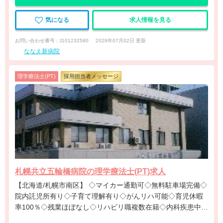
気になる
求人情報を見る
お問い合わせ番号 : J101232580
2026年07月02日 更新
ななえ新病院
理学療法士(PT)
採用担当者メッセージ
札幌共立五輪橋病院の理学療法士(PT)求人
【北海道/札幌市南区】 ◇マイカー通勤可◇無料駐車場完備◇
院内託児所有り◇子育て理解有り◇がんリハ可能◇育児休暇
率100％◇残業ほぼなし◇リハビリ職複数在籍◇内科疾患中心
◇住宅手当有り◇扶養手当有り◇退職金有り◇