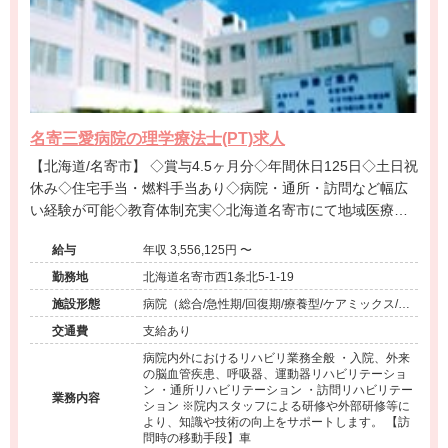
名寄三愛病院の理学療法士(PT)求人
【北海道/名寄市】 ◇賞与4.5ヶ月分◇年間休日125日◇土日祝
休み◇住宅手当・燃料手当あり◇病院・通所・訪問など幅広
い経験が可能◇教育体制充実◇北海道名寄市にて地域医療の
中核を担う病院です。
給与
年収 3,556,125円 〜
勤務地
北海道名寄市西1条北5-1-19
施設形態
病院（総合/急性期/回復期/療養型/ケアミックス/外
来）、その他（その他）
交通費
支給あり
病院内外におけるリハビリ業務全般 ・入院、外来
の脳血管疾患、呼吸器、運動器リハビリテーショ
ン ・通所リハビリテーション ・訪問リハビリテー
業務内容
ション ※院内スタッフによる研修や外部研修等に
より、知識や技術の向上をサポートします。 【訪
問時の移動手段】車