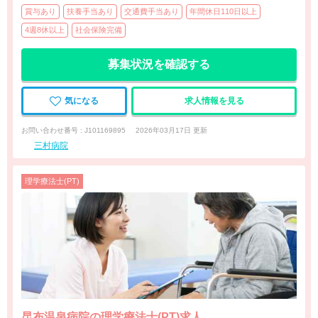
賞与あり
扶養手当あり
交通費手当あり
年間休日110日以上
4週8休以上
社会保険完備
募集状況を確認する
気になる
求人情報を見る
お問い合わせ番号 : J101169895
2026年03月17日 更新
三村病院
理学療法士(PT)
昆布温泉病院の理学療法士(PT)求人