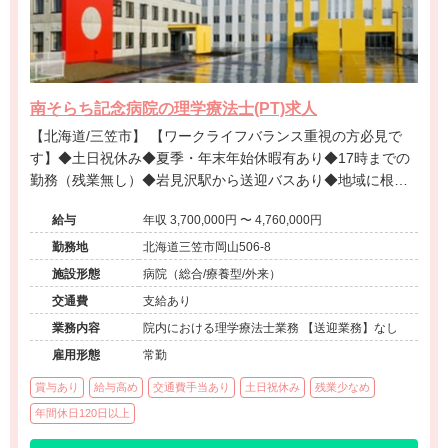
南そらち記念病院の理学療法士(PT)求人
【北海道/三笠市】 【ワークライフバランス重視の方必見で
す】◆土日祝休み◆夏季・年末年始休暇有あり◆17時までの
勤務（残業無し）◆岩見沢駅から送迎バスあり◆地域に根差
した療養病院です◆
給与
年収 3,700,000円 〜 4,760,000円
勤務地
北海道三笠市岡山506-8
施設形態
病院（総合/療養型/外来）
交通費
支給あり
業務内容
院内における理学療法士業務 【送迎業務】なし
雇用形態
常勤
賞与あり
給与高め
交通費手当あり
土日祝休み
残業少なめ
年間休日120日以上