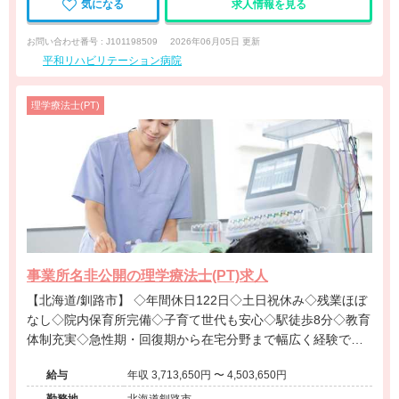
気になる
求人情報を見る
お問い合わせ番号 : J101198509
2026年06月05日 更新
平和リハビリテーション病院
理学療法士(PT)
事業所名非公開の理学療法士(PT)求人
【北海道/釧路市】 ◇年間休日122日◇土日祝休み◇残業ほぼ
なし◇院内保育所完備◇子育て世代も安心◇駅徒歩8分◇教育
体制充実◇急性期・回復期から在宅分野まで幅広く経験でき
る病院です◇
給与
年収 3,713,650円 〜 4,503,650円