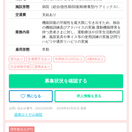
施設形態
病院（総合/急性期/回復期/療養型/ケアミックス/外
来）、その他（その他）
交通費
支給あり
機能回復の可能性を最大限に引き出すため、独自
の機能訓練及びアドバイスの実施 運動機能障害を
業務内容
持つ患者さまに対し、運動療法や日常生活動作訓
練、義肢装具や車イス等の使用訓練の実施 訪問リ
ハビリや通所リハビリの実施
雇用形態
常勤
賞与あり
交通費手当あり
年間休日110日以上
4週8休以上
社会保険完備
退職金あり
募集状況を確認する
気になる
求人情報を見る
お問い合わせ番号 : J101203038
2026年03月31日 更新
道南ロイヤル病院
理学療法士(PT)