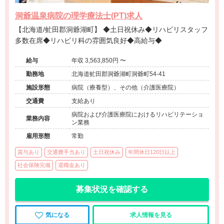
洞爺温泉病院の理学療法士(PT)求人
【北海道/虻田郡洞爺湖町】 ◆土日祝休み◆リハビリスタッフ
多数在席◆リハビリ科の雰囲気良好◆高給与◆
給与
年収 3,563,850円 〜
勤務地
北海道虻田郡洞爺湖町洞爺町54-41
施設形態
病院（療養型）、その他（介護医療院）
交通費
支給あり
病院および介護医療院におけるリハビリテーショ
業務内容
ン業務
雇用形態
常勤
賞与あり
交通費手当あり
土日祝休み
年間休日120日以上
社会保険完備
退職金あり
募集状況を確認する
気になる
求人情報を見る