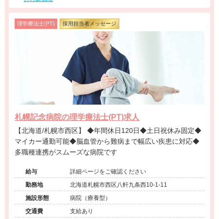
理学療法士(PT)
採用担当者メッセージ
札幌記念病院の理学療法士(PT)求人
【北海道/札幌市西区】 ◆年間休日120日◆土日祝休み固定◆
マイカー通勤可能◆脳血管から難病まで幅広い疾患に対応◆
多職種連携がスムーズな病院です
給与
詳細ページをご確認ください
勤務地
北海道札幌市西区八軒九条西10-1-11
施設形態
病院（療養型）
交通費
支給あり