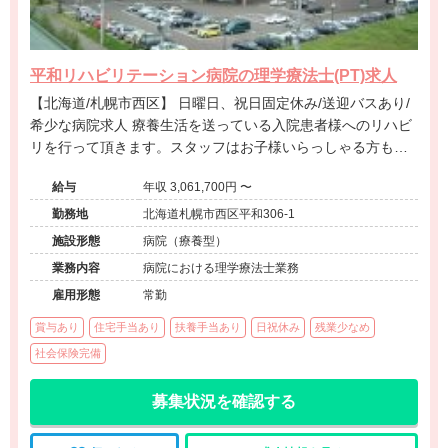
平和リハビリテーション病院の理学療法士(PT)求人
【北海道/札幌市西区】 日曜日、祝日固定休み/送迎バスあり/
希少な病院求人 療養生活を送っている入院患者様へのリハビ
リを行って頂きます。スタッフはお子様いらっしゃる方も多
い為、子育て理解がある職場です。 患者様と中長期的に関わ
給与
年収 3,061,700円 〜
ることに遣り甲斐をお持ちの方が特におすすめの事業所で
す。
勤務地
北海道札幌市西区平和306-1
施設形態
病院（療養型）
業務内容
病院における理学療法士業務
雇用形態
常勤
賞与あり
住宅手当あり
扶養手当あり
日祝休み
残業少なめ
社会保険完備
募集状況を確認する