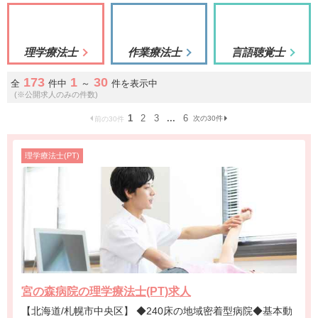
理学療法士
作業療法士
言語聴覚士
173
1
30
全
件中
～
件を表示中
(※公開求人のみの件数)
1
2
3
...
6
次の30件
前の30件
理学療法士(PT)
宮の森病院の理学療法士(PT)求人
【北海道/札幌市中央区】 ◆240床の地域密着型病院◆基本動