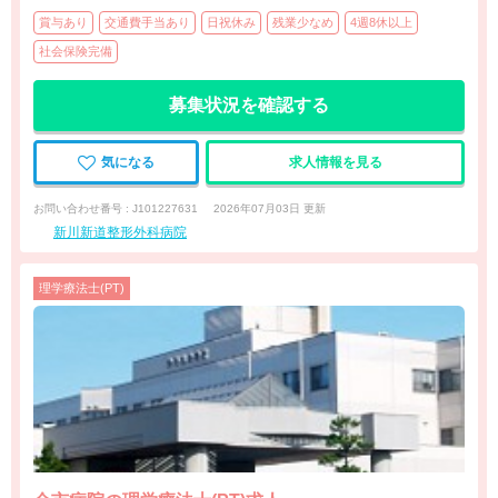
賞与あり
交通費手当あり
日祝休み
残業少なめ
4週8休以上
社会保険完備
募集状況を確認する
気になる
求人情報を見る
お問い合わせ番号 : J101227631
2026年07月03日 更新
新川新道整形外科病院
理学療法士(PT)