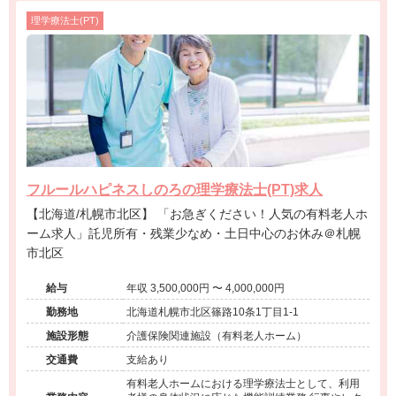
理学療法士(PT)
フルールハピネスしのろの理学療法士(PT)求人
【北海道/札幌市北区】 「お急ぎください！人気の有料老人ホ
ーム求人」託児所有・残業少なめ・土日中心のお休み＠札幌
市北区
給与
年収 3,500,000円 〜 4,000,000円
勤務地
北海道札幌市北区篠路10条1丁目1-1
施設形態
介護保険関連施設（有料老人ホーム）
交通費
支給あり
有料老人ホームにおける理学療法士として、利用