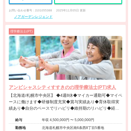
お問い合わせ番号 : J101055388
2025年11月05日 更新
ノアガーデンレジェンド
理学療法士(PT)
アンビシャスシティすすきのの理学療法士(PT)求人
【北海道/札幌市中央区】 ◆4週8休◆マイカー通勤可◆マイペ
ースに働けます◆研修制度充実◆賞与実績あり◆育休取得実
績あり◆自分のペースでリハビリ◆維持期のリハビリ◆経験
年齢不問◆
給与
年収 4,500,000円 〜 5,000,000円
勤務地
北海道札幌市中央区南6条西8丁目5番地