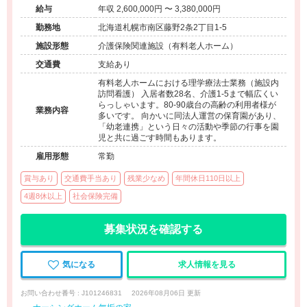
給与
年収 2,600,000円 〜 3,380,000円
勤務地
北海道札幌市南区藤野2条2丁目1-5
施設形態
介護保険関連施設（有料老人ホーム）
交通費
支給あり
有料老人ホームにおける理学療法士業務（施設内
訪問看護） 入居者数28名、介護1-5まで幅広くい
らっしゃいます。80-90歳台の高齢の利用者様が
業務内容
多いです。 向かいに同法人運営の保育園があり、
「幼老連携」という日々の活動や季節の行事を園
児と共に過ごす時間もあります。
雇用形態
常勤
賞与あり
交通費手当あり
残業少なめ
年間休日110日以上
4週8休以上
社会保険完備
募集状況を確認する
気になる
求人情報を見る
お問い合わせ番号 : J101246831
2026年08月06日 更新