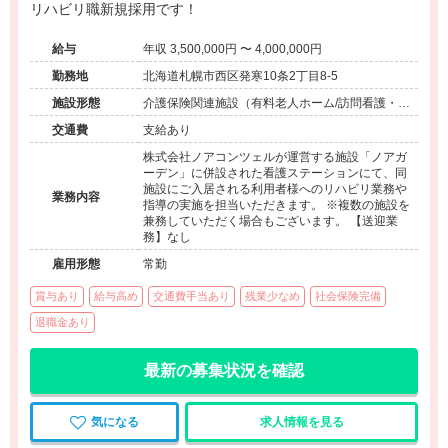
リハビリ職新規採用です！
給与
年収 3,500,000円 〜 4,000,000円
勤務地
北海道札幌市西区発寒10条2丁目8-5
施設形態
介護保険関連施設（有料老人ホーム/訪問看護・リ
ハ）
交通費
支給あり
株式会社ノアコンツェルが運営する施設「ノアガ
ーデン」に併設された看護ステーションにて、同
施設にご入居される利用者様へのリハビリ業務や
業務内容
指導の実施を担当いただきます。 ※複数の施設を
兼務していただく場合もございます。 【送迎業
務】なし
雇用形態
常勤
賞与あり
給与高め
交通費手当あり
残業少なめ
社会保険完備
退職金あり
最新の募集状況を確認
気になる
求人情報を見る