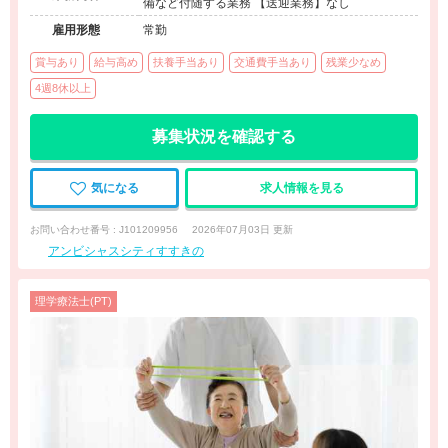
備など付随する業務 【送迎業務】なし
雇用形態
常勤
賞与あり
給与高め
扶養手当あり
交通費手当あり
残業少なめ
4週8休以上
募集状況を確認する
気になる
求人情報を見る
お問い合わせ番号 : J101209956
2026年07月03日 更新
アンビシャスシティすすきの
理学療法士(PT)