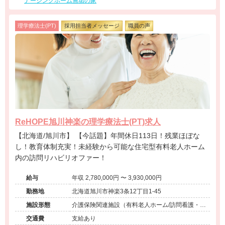
ナーシングホーム無垢の家
理学療法士(PT)
採用担当者メッセージ
職員の声
ReHOPE旭川神楽の理学療法士(PT)求人
【北海道/旭川市】 【今話題】年間休日113日！残業ほぼな
し！教育体制充実！未経験から可能な住宅型有料老人ホーム
内の訪問リハビリオファー！
給与
年収 2,780,000円 〜 3,930,000円
勤務地
北海道旭川市神楽3条12丁目1-45
施設形態
介護保険関連施設（有料老人ホーム/訪問看護・リ
ハ）
交通費
支給あり