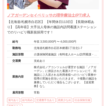
ノアガーデンセイベリッサの理学療法士(PT)求人
【北海道/札幌市白石区】 【年間休日113日】【長期休暇あ
り】【高年収】大手法人母体の施設内訪問看護ステーション
でのリハビリ職新規採用です！
給与
年収 3,500,000円 〜 4,000,000円
勤務地
北海道札幌市白石区本郷通1丁目北1-7
施設形態
介護保険関連施設（有料老人ホーム/訪問看護・リ
ハ）
交通費
支給あり
株式会社ノアコンツェルが運営する施設「ノアガ
ーデン」に併設された看護ステーションにて、同
施設にご入居される利用者様へのリハビリ業務や
業務内容
指導の実施を担当いただきます。 ※複数の施設を
兼務していただく場合もございます。 【送迎業
務】なし
雇用形態
常勤
賞与あり
給与高め
交通費手当あり
残業少なめ
社会保険完備