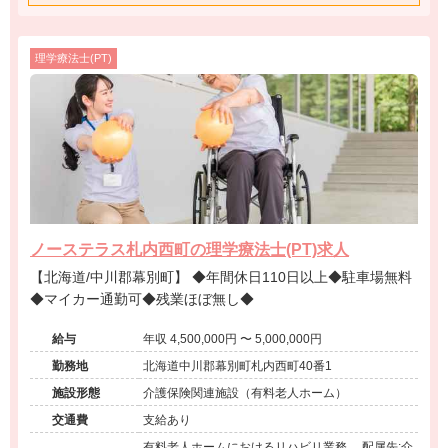
理学療法士(PT)
ノーステラス札内西町の理学療法士(PT)求人
【北海道/中川郡幕別町】 ◆年間休日110日以上◆駐車場無料
◆マイカー通勤可◆残業ほぼ無し◆
給与
年収 4,500,000円 〜 5,000,000円
勤務地
北海道中川郡幕別町札内西町40番1
施設形態
介護保険関連施設（有料老人ホーム）
交通費
支給あり
有料老人ホームにおけるリハビリ業務。 配属先:介