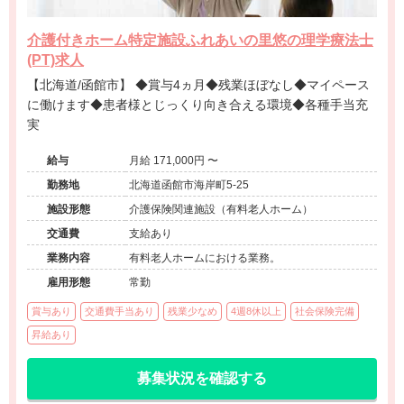
介護付きホーム特定施設ふれあいの里悠の理学療法士
(PT)求人
【北海道/函館市】 ◆賞与4ヵ月◆残業ほぼなし◆マイペース
に働けます◆患者様とじっくり向き合える環境◆各種手当充
実
給与
月給 171,000円 〜
勤務地
北海道函館市海岸町5-25
施設形態
介護保険関連施設（有料老人ホーム）
交通費
支給あり
業務内容
有料老人ホームにおける業務。
雇用形態
常勤
賞与あり
交通費手当あり
残業少なめ
4週8休以上
社会保険完備
昇給あり
募集状況を確認する