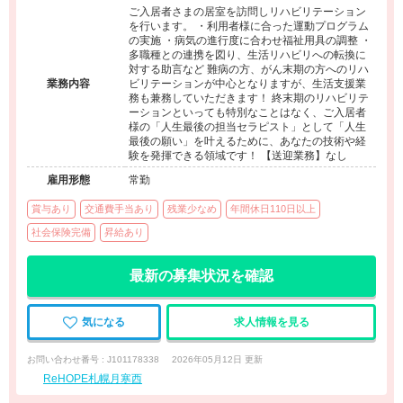
ご入居者さまの居室を訪問しリハビリテーション
を行います。 ・利用者様に合った運動プログラム
の実施 ・病気の進行度に合わせ福祉用具の調整 ・
多職種との連携を図り、生活リハビリへの転換に
対する助言など 難病の方、がん末期の方へのリハ
業務内容
ビリテーションが中心となりますが、生活支援業
務も兼務していただきます！ 終末期のリハビリテ
ーションといっても特別なことはなく、ご入居者
様の「人生最後の担当セラピスト」として「人生
最後の願い」を叶えるために、あなたの技術や経
験を発揮できる領域です！ 【送迎業務】なし
雇用形態
常勤
賞与あり
交通費手当あり
残業少なめ
年間休日110日以上
社会保険完備
昇給あり
最新の募集状況を確認
気になる
求人情報を見る
お問い合わせ番号 : J101178338
2026年05月12日 更新
ReHOPE札幌月寒西