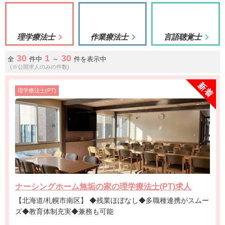
理学療法士
作業療法士
言語聴覚士
30
1
30
全
件中
～
件を表示中
(※公開求人のみの件数)
理学療法士(PT)
ナーシングホーム無垢の家の理学療法士(PT)求人
【北海道/札幌市南区】 ◆残業ほぼなし◆多職種連携がスムー
ズ◆教育体制充実◆兼務も可能