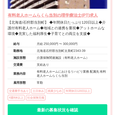
有料老人ホームらくら当別の理学療法士(PT)求人
【北海道/石狩郡当別町】 ◆年間休日たっぷり120日以上◆介
護付有料老人ホーム◆地域との連携を重視◆アットホームな
環境◆充実した福利厚生◆子育てとの両立を支援◆
給与
月給 250,000円 〜 300,000円
勤務地
北海道石狩郡当別町太美町2343-39
施設形態
介護保険関連施設（有料老人ホーム）
交通費
支給あり
有料老人ホームにおけるリハビリ業務 配属先:有料
業務内容
老人ホームらくら当別
雇用形態
常勤
交通費手当あり
土日休み
残業少なめ
年間休日120日以上
4週8休以上
社会保険完備
最新の募集状況を確認