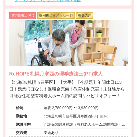
ナーシングホームルグラン中の島２号館
理学療法士(PT)
採用担当者メッセージ
職員の声
ReHOPE札幌月寒西の理学療法士(PT)求人
【北海道/札幌市豊平区】 【大手】【今話題】年間休日113
日！残業ほぼなし！退職金完備！教育体制充実！未経験から
可能な住宅型有料老人ホーム内の訪問リハビリオファー！
給与
年収 2,780,000円 〜 3,930,000円
勤務地
北海道札幌市豊平区月寒西2条8丁目3-8
施設形態
介護保険関連施設（有料老人ホーム/訪問看護・リ
ハ）
交通費
支給あり