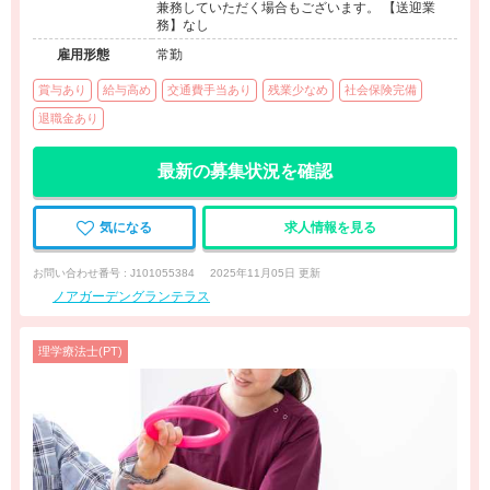
兼務していただく場合もございます。 【送迎業
務】なし
雇用形態
常勤
賞与あり
給与高め
交通費手当あり
残業少なめ
社会保険完備
退職金あり
最新の募集状況を確認
気になる
求人情報を見る
お問い合わせ番号 : J101055384
2025年11月05日 更新
ノアガーデングランテラス
理学療法士(PT)