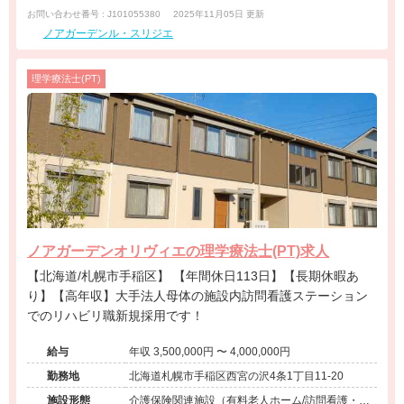
お問い合わせ番号 : J101055380
2025年11月05日 更新
ノアガーデンル・スリジエ
理学療法士(PT)
ノアガーデンオリヴィエの理学療法士(PT)求人
【北海道/札幌市手稲区】 【年間休日113日】【長期休暇あ
り】【高年収】大手法人母体の施設内訪問看護ステーション
でのリハビリ職新規採用です！
給与
年収 3,500,000円 〜 4,000,000円
勤務地
北海道札幌市手稲区西宮の沢4条1丁目11-20
施設形態
介護保険関連施設（有料老人ホーム/訪問看護・リ