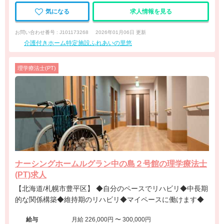
気になる
求人情報を見る
お問い合わせ番号 : J101173268
2026年01月06日 更新
介護付きホーム特定施設ふれあいの里悠
理学療法士(PT)
ナーシングホームルグラン中の島２号館の理学療法士
(PT)求人
【北海道/札幌市豊平区】 ◆自分のペースでリハビリ◆中長期
的な関係構築◆維持期のリハビリ◆マイペースに働けます◆
給与
月給 226,000円 〜 300,000円