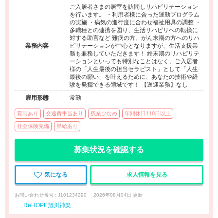
ご入居者さまの居室を訪問しリハビリテーション
を行います。 ・利用者様に合った運動プログラム
の実施 ・病気の進行度に合わせ福祉用具の調整 ・
多職種との連携を図り、生活リハビリへの転換に
対する助言など 難病の方、がん末期の方へのリハ
業務内容
ビリテーションが中心となりますが、生活支援業
務も兼務していただきます！ 終末期のリハビリテ
ーションといっても特別なことはなく、ご入居者
様の「人生最後の担当セラピスト」として「人生
最後の願い」を叶えるために、あなたの技術や経
験を発揮できる領域です！ 【送迎業務】なし
雇用形態
常勤
賞与あり
交通費手当あり
残業少なめ
年間休日110日以上
社会保険完備
昇給あり
募集状況を確認する
気になる
求人情報を見る
お問い合わせ番号 : J101234290
2026年08月04日 更新
ReHOPE旭川神楽