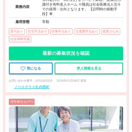
護付き有料老人ホーム ※職員は社会医療法人北斗
業務内容
での採用・出向となります。 【訪問時の移動手
段】車
雇用形態
常勤
賞与あり
住宅手当あり
扶養手当あり
交通費手当あり
残業少なめ
社会保険完備
最新の募集状況を確認
気になる
求人情報を見る
お問い合わせ番号 : J101045320
2026年01月08日 更新
ノーステラス札内西町
理学療法士(PT)