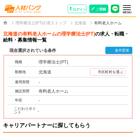
ご登録
ログイン
MENU
理学療法士(PT)の求人トップ
北海道
有料老人ホーム
北海道の有料老人ホームの理学療法士(PT)
の求人・転職・
給料・募集情報一覧
現在選択されている条件
条件変更
理学療法士(PT)
職種
北海道
勤務地
市区町村を選ぶ
-
雇用形態
有料老人ホーム
施設形態
-
年収
こだわりポイ
-
ント
キャリアパートナーに探してもらう