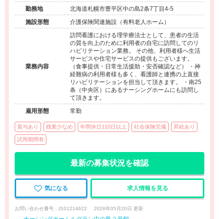
勤務地
北海道札幌市豊平区中の島2条7丁目4-5
施設形態
介護保険関連施設（有料老人ホーム）
訪問看護における理学療法士として、患者の生活
の質を向上のために利用者の自宅に訪問してのリ
ハビリテーション業務。 その他、利用者様へ生活
サービスや住宅サービスの提供もございます。
業務内容
（食事提供・日常生活援助・安否確認など） ・神
経難病の利用者様も多く、看護師と連携の上直接
リハビリテーションを担当して頂きます。 ・南25
条（中央区）にあるナーシングホームにも訪問し
て頂きます。
雇用形態
常勤
賞与あり
残業少なめ
年間休日110日以上
社会保険完備
昇給あり
試用期間有
最新の募集状況を確認
気になる
求人情報を見る
お問い合わせ番号 : J101214622
2026年05月20日 更新