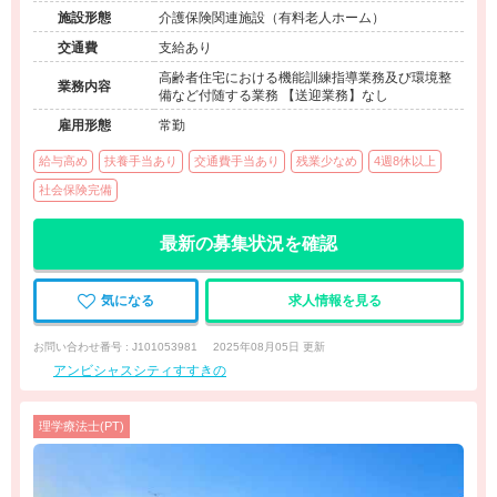
施設形態
介護保険関連施設（有料老人ホーム）
交通費
支給あり
高齢者住宅における機能訓練指導業務及び環境整
業務内容
備など付随する業務 【送迎業務】なし
雇用形態
常勤
給与高め
扶養手当あり
交通費手当あり
残業少なめ
4週8休以上
社会保険完備
最新の募集状況を確認
気になる
求人情報を見る
お問い合わせ番号 : J101053981
2025年08月05日 更新
アンビシャスシティすすきの
理学療法士(PT)