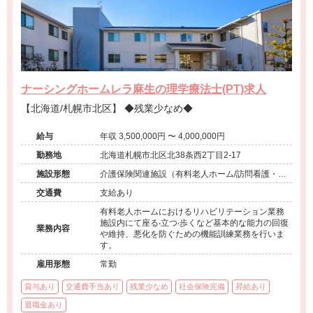
ナーシングホームレラ麻生の理学療法士(PT)求人
【北海道/札幌市北区】 ◆残業少なめ◆
給与
年収 3,500,000円 〜 4,000,000円
勤務地
北海道札幌市北区北38条西2丁目2-17
施設形態
介護保険関連施設（有料老人ホーム/訪問看護・リ
ハ）
交通費
支給あり
有料老人ホームにおけるリハビリテーション業務
施設内にて座る‧立つ‧歩くなど基本的な能力の回復
業務内容
や維持、悪化を防ぐための機能訓練業務を行いま
す。
雇用形態
常勤
賞与あり
交通費手当あり
残業少なめ
社会保険完備
昇給あり
退職金あり