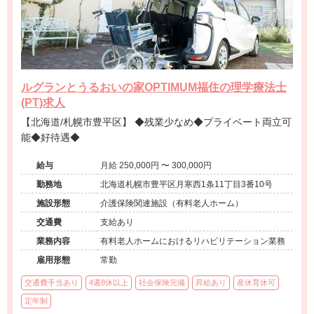
ルグランとうるおいの家OPTIMUM福住の理学療法士
(PT)求人
【北海道/札幌市豊平区】 ◆残業少なめ◆プライベート両立可
能◆好待遇◆
給与
月給 250,000円 〜 300,000円
勤務地
北海道札幌市豊平区月寒西1条11丁目3番10号
施設形態
介護保険関連施設（有料老人ホーム）
交通費
支給あり
業務内容
有料老人ホームにおけるリハビリテーション業務
雇用形態
常勤
交通費手当あり
4週8休以上
社会保険完備
昇給あり
産休育休可
定年制