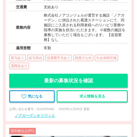
ハ）
交通費
支給あり
株式会社ノアコンツェルが運営する施設「ノアガ
ーデン」に併設された看護ステーションにて、同
施設にご入居される利用者様へのリハビリ業務や
業務内容
指導の実施を担当いただきます。 ※複数の施設を
兼務していただく場合もございます。 【送迎業
務】なし
雇用形態
常勤
賞与あり
給与高め
交通費手当あり
残業少なめ
社会保険完備
退職金あり
最新の募集状況を確認
気になる
求人情報を見る
お問い合わせ番号 : J101055382
2025年11月05日 更新
ノアガーデンオリヴィエ
理学療法士(PT)