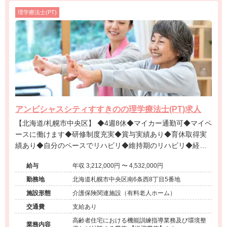
理学療法士(PT)
アンビシャスシティすすきのの理学療法士(PT)求人
【北海道/札幌市中央区】 ◆4週8休◆マイカー通勤可◆マイペ
ースに働けます◆研修制度充実◆賞与実績あり◆育休取得実
績あり◆自分のペースでリハビリ◆維持期のリハビリ◆経験
年齢不問◆
給与
年収 3,212,000円 〜 4,532,000円
勤務地
北海道札幌市中央区南6条西8丁目5番地
施設形態
介護保険関連施設（有料老人ホーム）
交通費
支給あり
高齢者住宅における機能訓練指導業務及び環境整
業務内容