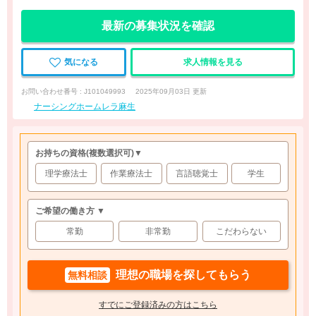
最新の募集状況を確認
気になる
求人情報を見る
お問い合わせ番号 : J101049993
2025年09月03日 更新
ナーシングホームレラ麻生
お持ちの資格
(複数選択可)
▼
理学療法士
作業療法士
言語聴覚士
学生
ご希望の働き方 ▼
常勤
非常勤
こだわらない
理想の職場を探してもらう
無料相談
すでにご登録済みの方はこちら