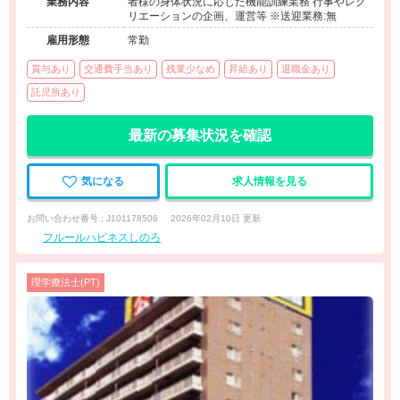
業務内容
者様の身体状況に応じた機能訓練業務 行事やレク
リエーションの企画、運営等 ※送迎業務:無
雇用形態
常勤
賞与あり
交通費手当あり
残業少なめ
昇給あり
退職金あり
託児所あり
最新の募集状況を確認
気になる
求人情報を見る
お問い合わせ番号 : J101178506
2026年02月10日 更新
フルールハピネスしのろ
理学療法士(PT)