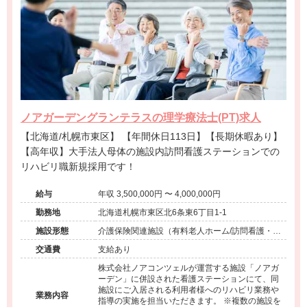
ノアガーデングランテラスの理学療法士(PT)求人
【北海道/札幌市東区】 【年間休日113日】【長期休暇あり】
【高年収】大手法人母体の施設内訪問看護ステーションでの
リハビリ職新規採用です！
給与
年収 3,500,000円 〜 4,000,000円
勤務地
北海道札幌市東区北6条東6丁目1-1
施設形態
介護保険関連施設（有料老人ホーム/訪問看護・リ
ハ）
交通費
支給あり
株式会社ノアコンツェルが運営する施設「ノアガ
ーデン」に併設された看護ステーションにて、同
施設にご入居される利用者様へのリハビリ業務や
業務内容
指導の実施を担当いただきます。 ※複数の施設を