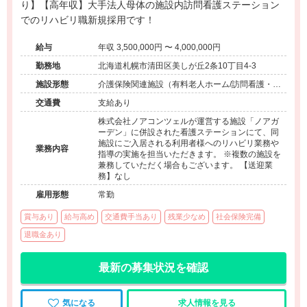
り】【高年収】大手法人母体の施設内訪問看護ステーション
でのリハビリ職新規採用です！
給与
年収 3,500,000円 〜 4,000,000円
勤務地
北海道札幌市清田区美しが丘2条10丁目4-3
施設形態
介護保険関連施設（有料老人ホーム/訪問看護・リ
ハ）
交通費
支給あり
株式会社ノアコンツェルが運営する施設「ノアガ
ーデン」に併設された看護ステーションにて、同
施設にご入居される利用者様へのリハビリ業務や
業務内容
指導の実施を担当いただきます。 ※複数の施設を
兼務していただく場合もございます。 【送迎業
務】なし
雇用形態
常勤
賞与あり
給与高め
交通費手当あり
残業少なめ
社会保険完備
退職金あり
最新の募集状況を確認
気になる
求人情報を見る