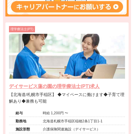
理学療法士(PT)
デイサービス蓮の園の理学療法士(PT)求人
【北海道/札幌市手稲区】 ◆マイペースに働けます◆子育て理
解あり◆兼務も可能
給与
時給 1,200円 〜
勤務地
北海道札幌市手稲区稲穂2条1丁目1-1
施設形態
介護保険関連施設（デイサービス）