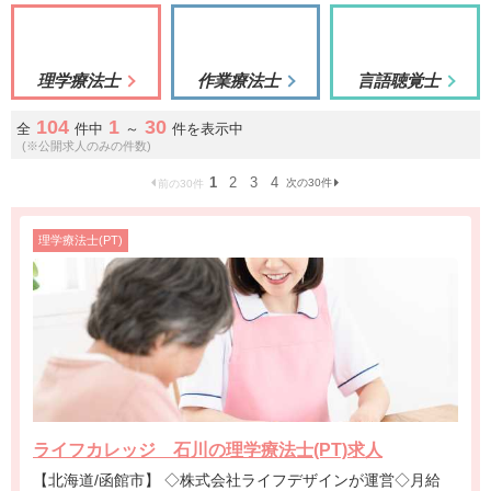
理学療法士
作業療法士
言語聴覚士
104
1
30
全
件中
～
件を表示中
(※公開求人のみの件数)
1
2
3
4
次の30件
前の30件
理学療法士(PT)
ライフカレッジ 石川の理学療法士(PT)求人
【北海道/函館市】 ◇株式会社ライフデザインが運営◇月給