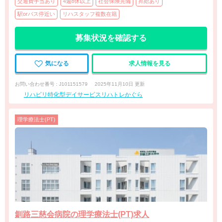
交通費手当あり
4週8休以上
社会保険完備
昇給あり
駅orバス停近い
リハスタッフ複数在籍
募集状況を確認する
気になる
求人情報を見る
お問い合わせ番号 : J101151579
2025年11月10日 更新
リハビリ特化型デイサービスリハトレかぐら
理学療法士(PT)
釧路三慈会病院の理学療法士(PT)求人