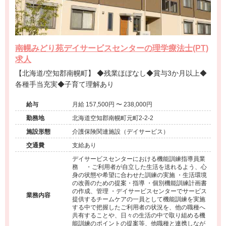
南幌みどり苑デイサービスセンターの理学療法士(PT)
求人
【北海道/空知郡南幌町】 ◆残業ほぼなし◆賞与3か月以上◆
各種手当充実◆子育て理解あり
給与
月給 157,500円 〜 238,000円
勤務地
北海道空知郡南幌町元町2-2-2
施設形態
介護保険関連施設（デイサービス）
交通費
支給あり
デイサービスセンターにおける機能訓練指導員業
務 ・ご利用者が自立した生活を送れるよう、心
身の状態や希望に合わせた訓練の実施 ・生活環境
の改善のための提案・指導 ・個別機能訓練計画書
の作成、管理 ・デイサービスセンターでサービス
業務内容
提供するチームケアの一員として機能訓練を実施
する中で把握したご利用者の状況を、他の職種へ
共有することや、日々の生活の中で取り組める機
能訓練のポイントの提案等、他職種と連携しなが