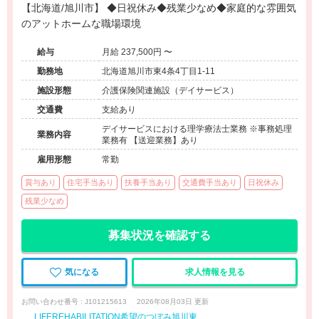
【北海道/旭川市】 ◆日祝休み◆残業少なめ◆家庭的な雰囲気
のアットホームな職場環境
給与
月給 237,500円 〜
勤務地
北海道旭川市東4条4丁目1-11
施設形態
介護保険関連施設（デイサービス）
交通費
支給あり
デイサービスにおける理学療法士業務 ※事務処理
業務内容
業務有 【送迎業務】あり
雇用形態
常勤
賞与あり
住宅手当あり
扶養手当あり
交通費手当あり
日祝休み
残業少なめ
募集状況を確認する
気になる
求人情報を見る
お問い合わせ番号 : J101215613
2026年08月03日 更新
LIFEREHABILITATION希望のつぼみ旭川東