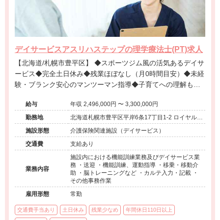
デイサービスアスリハステップの理学療法士(PT)求人
【北海道/札幌市豊平区】 ◆スポーツジム風の活気あるデイサ
ービス◆完全土日休み◆残業ほぼなし（月0時間目安）◆未経
験・ブランク安心のマンツーマン指導◆子育てへの理解もあ
る温かい職場
給与
年収 2,496,000円 〜 3,300,000円
勤務地
北海道札幌市豊平区平岸6条17丁目1-2 ロイヤルレ
インボー平岸C棟201
施設形態
介護保険関連施設（デイサービス）
交通費
支給あり
施設内における機能訓練業務及びデイサービス業
務 ・送迎 ・機能訓練、運動指導 ・移乗・移動介
業務内容
助 ・脳トレーニングなど ・カルテ入力・記載 ・
その他事務作業
雇用形態
常勤
交通費手当あり
土日休み
残業少なめ
年間休日110日以上