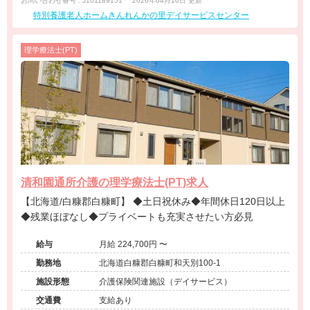
お問い合わせ番号 : J101189151
2026年04月16日 更新
特別養護老人ホームきんれんかの里デイサービスセンター
理学療法士(PT)
清和園通所介護の理学療法士(PT)求人
【北海道/白糠郡白糠町】 ◆土日祝休み◆年間休日120日以上
◆残業ほぼなし◆プライベートも充実させたい方必見
給与
月給 224,700円 〜
勤務地
北海道白糠郡白糠町和天別100-1
施設形態
介護保険関連施設（デイサービス）
交通費
支給あり