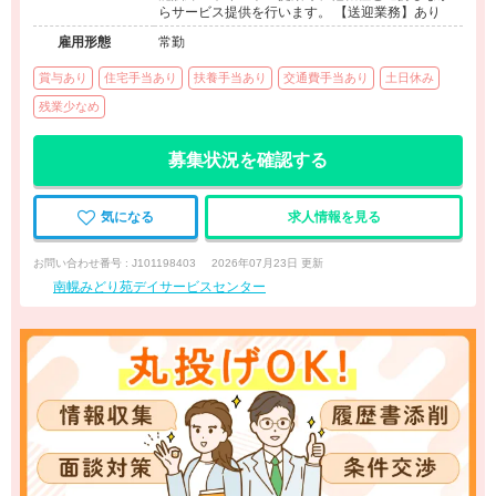
らサービス提供を行います。 【送迎業務】あり
雇用形態
常勤
賞与あり
住宅手当あり
扶養手当あり
交通費手当あり
土日休み
残業少なめ
募集状況を確認する
気になる
求人情報を見る
お問い合わせ番号 : J101198403
2026年07月23日 更新
南幌みどり苑デイサービスセンター