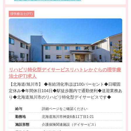
理学療法士(PT)
リハビリ特化型デイサービスリハトレかぐらの理学療
法士(PT)求人
【北海道/旭川市】 ◆有給消化率ほぼ100パーセント◆日曜固
定休み◆年間休日104日◆駅徒歩圏内で通勤便利◆送迎業務あ
り◆北海道旭川市のリハビリ特化型デイサービスです◆
給与
詳細ページをご確認ください
勤務地
北海道旭川市神楽6条11丁目1-21
施設形態
介護保険関連施設（デイサービス）