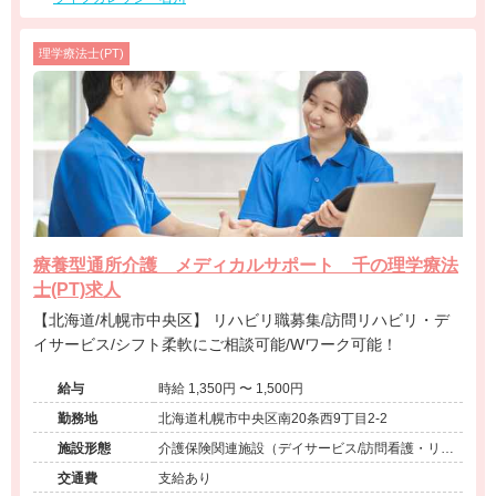
理学療法士(PT)
療養型通所介護 メディカルサポート 千の理学療法
士(PT)求人
【北海道/札幌市中央区】 リハビリ職募集/訪問リハビリ・デ
イサービス/シフト柔軟にご相談可能/Wワーク可能！
給与
時給 1,350円 〜 1,500円
勤務地
北海道札幌市中央区南20条西9丁目2-2
施設形態
介護保険関連施設（デイサービス/訪問看護・リ
ハ）、小児療育（小児施設/放課後等デイサービ
交通費
支給あり
ス）