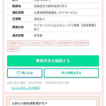
勤務地
北海道苫小牧市糸井135-1
施設形態
介護保険関連施設（デイサービス）
交通費
支給あり
デイサービスにおけるリハビリ業務 【送迎業務】
業務内容
あり
雇用形態
非常勤
交通費手当あり
土日休み
昇給あり
試用期間有
雇用期間無
車通勤可
募集状況を確認する
気になる
求人情報を見る
お問い合わせ番号 : J101159006
2026年02月18日 更新
らいふばでぃ苫小牧店
お持ちの資格
(複数選択可)
▼