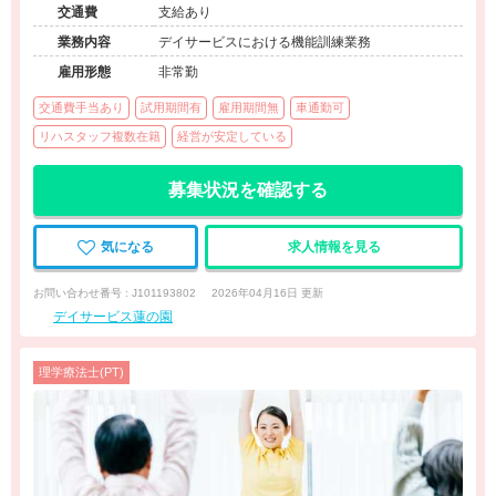
交通費
支給あり
業務内容
デイサービスにおける機能訓練業務
雇用形態
非常勤
交通費手当あり
試用期間有
雇用期間無
車通勤可
リハスタッフ複数在籍
経営が安定している
募集状況を確認する
気になる
求人情報を見る
お問い合わせ番号 : J101193802
2026年04月16日 更新
デイサービス蓮の園
理学療法士(PT)