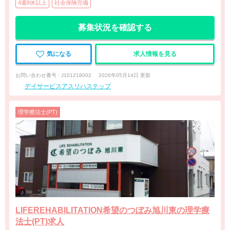
4週8休以上
社会保険完備
募集状況を確認する
気になる
求人情報を見る
お問い合わせ番号 : J101218002
2026年05月14日 更新
デイサービスアスリハステップ
理学療法士(PT)
LIFEREHABILITATION希望のつぼみ旭川東の理学療
法士(PT)求人