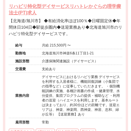
リハビリ特化型デイサービスリハトレかぐらの理学療
法士(PT)求人
【北海道/旭川市】 ◆有給消化率ほぼ100％◆日曜固定休◆年
間休日104日◆駅徒歩圏内◆送迎業務あり◆北海道旭川市のリ
ハビリ特化型デイサービスです。
給与
月給 215,500円 〜
勤務地
北海道旭川市神楽6条11丁目1-21
施設形態
介護保険関連施設（デイサービス）
交通費
支給あり
デイサービスにおけるリハビリ業務 デイサービス
を利用する入居者様に、機能回復訓練（小集団で
の指導など）に従事していただきます。 ・個別機
能訓練の実施、各種計画書の作成 ・健康管理、水
業務内容
分提供、集団プログラムの提供・補助など ・利用
者の送迎（ハイエースを利用します。基本ルート
は決まっており、約30分ほどの距離です。送迎エ
リアは、神楽、神楽岡、西神楽、神居、忠和、緑
が丘等） 【送迎業務】あり
雇用形態
常勤