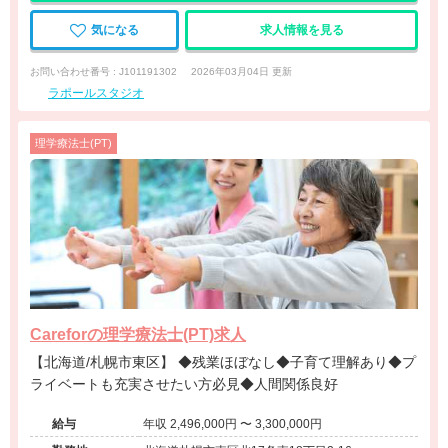
気になる
求人情報を見る
お問い合わせ番号 : J101191302
2026年03月04日 更新
ラポールスタジオ
理学療法士(PT)
Careforの理学療法士(PT)求人
【北海道/札幌市東区】 ◆残業ほぼなし◆子育て理解あり◆プ
ライベートも充実させたい方必見◆人間関係良好
給与
年収 2,496,000円 〜 3,300,000円