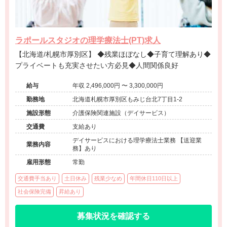
ラポールスタジオの理学療法士(PT)求人
【北海道/札幌市厚別区】 ◆残業ほぼなし◆子育て理解あり◆
プライベートも充実させたい方必見◆人間関係良好
給与
年収 2,496,000円 〜 3,300,000円
勤務地
北海道札幌市厚別区もみじ台北7丁目1-2
施設形態
介護保険関連施設（デイサービス）
交通費
支給あり
デイサービスにおける理学療法士業務 【送迎業
業務内容
務】あり
雇用形態
常勤
交通費手当あり
土日休み
残業少なめ
年間休日110日以上
社会保険完備
昇給あり
募集状況を確認する