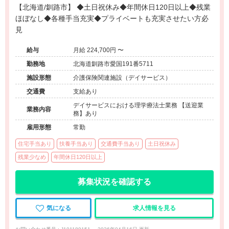
【北海道/釧路市】 ◆土日祝休み◆年間休日120日以上◆残業
ほぼなし◆各種手当充実◆プライベートも充実させたい方必
見
給与
月給 224,700円 〜
勤務地
北海道釧路市愛国191番5711
施設形態
介護保険関連施設（デイサービス）
交通費
支給あり
デイサービスにおける理学療法士業務 【送迎業
業務内容
務】あり
雇用形態
常勤
住宅手当あり
扶養手当あり
交通費手当あり
土日祝休み
残業少なめ
年間休日120日以上
募集状況を確認する
気になる
求人情報を見る