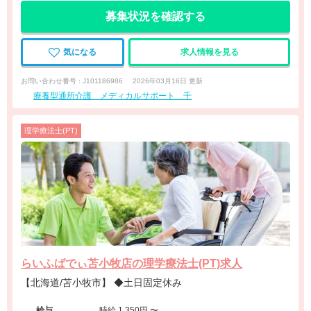
募集状況を確認する
気になる
求人情報を見る
お問い合わせ番号 : J101186986
2026年03月16日 更新
療養型通所介護 メディカルサポート 千
理学療法士(PT)
らいふばでぃ苫小牧店の理学療法士(PT)求人
【北海道/苫小牧市】 ◆土日固定休み
給与
時給 1,350円 〜