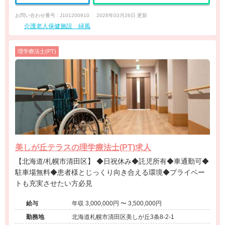
お問い合わせ番号 : J101200910
2026年03月26日 更新
介護老人保健施設 緑風
理学療法士(PT)
美しが丘テラスの理学療法士(PT)求人
【北海道/札幌市清田区】 ◆日祝休み◆託児所有◆車通勤可◆
駐車場無料◆患者様とじっくり向き合える環境◆プライベー
トも充実させたい方必見
給与
年収 3,000,000円 〜 3,500,000円
勤務地
北海道札幌市清田区美しが丘3条8-2-1