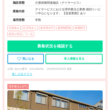
施設形態
介護保険関連施設（デイサービス）
デイサービスにおける理学療法士業務 個別リハビ
業務内容
リ中心になります。 【送迎業務】あり
雇用形態
常勤
日祝休み
託児所あり
産休育休可
雇用期間無
車通勤可
経営が安定している
募集状況を確認する
気になる
求人情報を見る
お問い合わせ番号 : J101199459
2026年03月26日 更新
美しが丘テラス
理学療法士(PT)