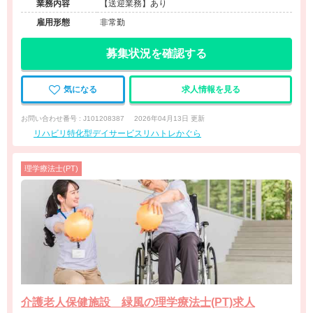
業務内容
【送迎業務】あり
雇用形態
非常勤
募集状況を確認する
気になる
求人情報を見る
お問い合わせ番号 : J101208387
2026年04月13日 更新
リハビリ特化型デイサービスリハトレかぐら
理学療法士(PT)
介護老人保健施設 緑風の理学療法士(PT)求人