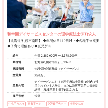
和幸園デイサービスセンターの理学療法士(PT)求人
【北海道/札幌市南区】 ◆年間休日110日以上◆各種手当充実
◆子育て理解あり◆託児所有
給与
年収 2,282,600円 〜 2,378,600円
勤務地
北海道札幌市南区石山932-3
施設形態
介護保険関連施設（デイサービス）
交通費
支給あり
デイサービスにおける理学療法士業務 施設内で生
業務内容
活されている入居者、または通所事業所の機能訓
練等 【送迎業務】基本的にはなし
雇用形態
常勤
住宅手当あり
扶養手当あり
交通費手当あり
残業少なめ