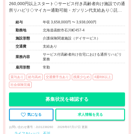
260,000円以上スタート◇サービス付き高齢者向け施設での通
所リハビリ◇マイカー通勤可能・ガソリン代支給あり◇託児
所完備で子育て世代も安心◇函館市内で安定して働ける環境
給与
年収 3,658,000円 〜 3,938,000円
です。
勤務地
北海道函館市石川町457-4
施設形態
介護保険関連施設（デイサービス）
交通費
支給あり
サービス付高齢者向け住宅における通所リハビリ
業務内容
業務
雇用形態
常勤
賞与あり
給与高め
交通費手当あり
残業少なめ
4週8休以上
社会保険完備
募集状況を確認する
気になる
求人情報を見る
お問い合わせ番号 : J101238260
2026年07月17日 更新
ライフカレッジ 石川