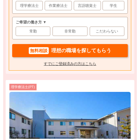
理学療法士
作業療法士
言語聴覚士
学生
ご希望の働き方 ▼
常勤
非常勤
こだわらない
理想の職場を探してもらう
無料相談
すでにご登録済みの方はこちら
理学療法士(PT)