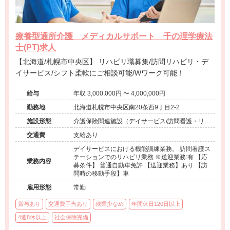
療養型通所介護 メディカルサポート 千の理学療法
士(PT)求人
【北海道/札幌市中央区】 リハビリ職募集/訪問リハビリ・デ
イサービス/シフト柔軟にご相談可能/Wワーク可能！
給与
年収 3,000,000円 〜 4,000,000円
勤務地
北海道札幌市中央区南20条西9丁目2-2
施設形態
介護保険関連施設（デイサービス/訪問看護・リ
ハ）、小児療育（小児施設/放課後等デイサービ
交通費
支給あり
ス）
デイサービスにおける機能訓練業務。 訪問看護ス
テーションでのリハビリ業務 ※送迎業務:有 【応
業務内容
募条件】 普通自動車免許 【送迎業務】あり 【訪
問時の移動手段】車
雇用形態
常勤
賞与あり
交通費手当あり
残業少なめ
年間休日120日以上
4週8休以上
社会保険完備