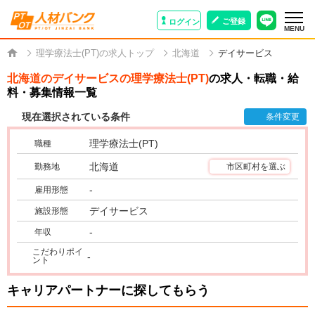
ご登録
ログイン
MENU
理学療法士(PT)の求人トップ
北海道
デイサービス
北海道のデイサービスの理学療法士(PT)
の求人・転職・給
料・募集情報一覧
現在選択されている条件
条件変更
理学療法士(PT)
職種
北海道
勤務地
市区町村を選ぶ
-
雇用形態
デイサービス
施設形態
-
年収
こだわりポイ
-
ント
キャリアパートナーに探してもらう