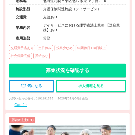
勤務地
北海道札幌市東区北17条東18丁目2-16
施設形態
介護保険関連施設（デイサービス）
交通費
支給あり
デイサービスにおける理学療法士業務 【送迎業
業務内容
務】あり
雇用形態
常勤
交通費手当あり
土日休み
残業少なめ
年間休日110日以上
社会保険完備
昇給あり
募集状況を確認する
気になる
求人情報を見る
お問い合わせ番号 : J101191329
2026年03月04日 更新
Carefor
理学療法士(PT)