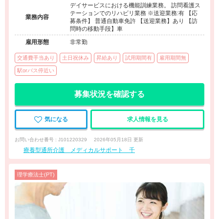
デイサービスにおける機能訓練業務。 訪問看護ス
テーションでのリハビリ業務 ※送迎業務:有 【応
業務内容
募条件】 普通自動車免許 【送迎業務】あり 【訪
問時の移動手段】車
雇用形態
非常勤
交通費手当あり
土日祝休み
昇給あり
試用期間有
雇用期間無
駅orバス停近い
募集状況を確認する
気になる
求人情報を見る
お問い合わせ番号 : J101220329
2026年05月18日 更新
療養型通所介護 メディカルサポート 千
理学療法士(PT)