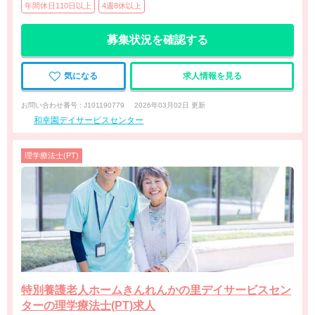
年間休日110日以上
4週8休以上
募集状況を確認する
気になる
求人情報を見る
お問い合わせ番号 : J101190779
2026年03月02日 更新
和幸園デイサービスセンター
理学療法士(PT)
特別養護老人ホームきんれんかの里デイサービスセン
ターの理学療法士(PT)求人