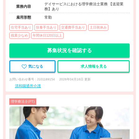
デイサービスにおける理学療法士業務 【送迎業
業務内容
務】あり
雇用形態
常勤
住宅手当あり
扶養手当あり
交通費手当あり
土日祝休み
残業少なめ
年間休日120日以上
募集状況を確認する
気になる
求人情報を見る
お問い合わせ番号 : J101189154
2026年04月16日 更新
清和園通所介護
理学療法士(PT)