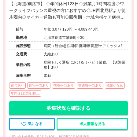
【北海道/釧路市】 ◇年間休日123日◇残業月1時間程度◇ワ
ークライフバランス重視の方におすすめ◇JR西北見駅より徒
歩圏内◇マイカー通勤も可能◇回復期・地域包括ケア病棟で
幅広いリハビリ経験が積める病院です◇
給与
年収 3,077,120円 〜 4,089,440円
勤務地
北海道釧路市幣舞町4-30
施設形態
病院（総合/急性期/回復期/療養型/ケアミックス/外
来）、介護保険関連施設（デイサービス）、その
交通費
支給あり
他（その他）
病院もしく通所におけるリハビリ業務。 【送迎業
業務内容
務】あり
雇用形態
常勤
賞与あり
住宅手当あり
扶養手当あり
交通費手当あり
残業少なめ
年間休日120日以上
募集状況を確認する
気になる
求人情報を見る
お問い合わせ番号 : J101134896
2025年09月10日 更新