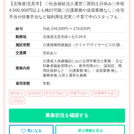
【北海道/北見市】 ◇社会福祉法人運営◇原則土日休み◇年収
4,500,000円以上も検討可能◇介護業務や送迎業務なし◇住宅
手当や扶養手当など福利厚生充実◇子育て中のスタッフも活
躍している北海道北見市の介護老人保健施設です。
給与
月給 234,200円 〜 279,825円
勤務地
北海道北見市緑ヶ丘3-29-8
施設形態
介護保険関連施設（デイケア/デイサービス/介護老
人保健施設/特別養護老人ホーム）
交通費
支給あり
介護老人保健施設における理学療法士業務 ・主な
対象者脳血管障がい、老年性障がい、認知症、廃
業務内容
用症候群など ・介護業務:無し ・送迎業務:無し ・
兼務有無:入所と通所を兼務
雇用形態
常勤
賞与あり
給与高め
住宅手当あり
扶養手当あり
交通費手当あり
土日休み
募集状況を確認する
気になる
求人情報を見る