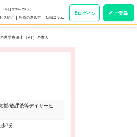
0
(平日 9:30～20:00)
ログイン
ご登録
ビス紹介
転職の進め方
転職コラム
の理学療法士（PT）の求人
。
支援/放課後等デイサービ
徒歩7分