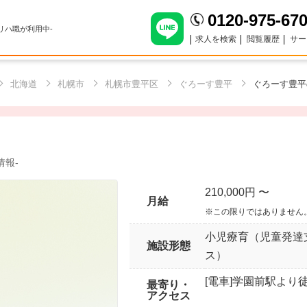
0120-975-67
のリハ職が利用中-
求人を検索
閲覧履歴
サー
北海道
札幌市
札幌市豊平区
ぐろーす豊平
ぐろーす豊平
情報-
210,000円 〜
月給
※この限りではありません
小児療育（児童発達
施設形態
ス）
[電車]学園前駅より
最寄り・
アクセス