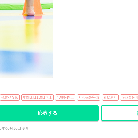
残業少なめ
年間休日110日以上
4週8休以上
社会保険完備
昇給あり
産休育休
応募する
26年06月16日 更新