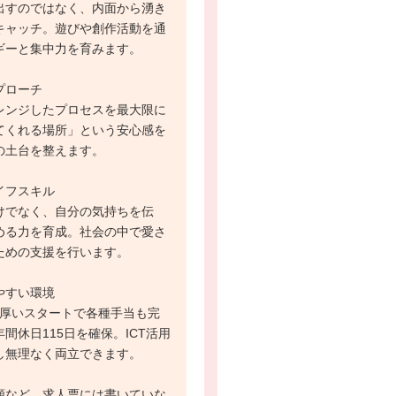
出すのではなく、内面から湧き
キャッチ。遊びや創作活動を通
ギーと集中力を育みます。
プローチ
レンジしたプロセスを最大限に
てくれる場所」という安心感を
の土台を整えます。
イフスキル
けでなく、自分の気持ちを伝
める力を育成。社会の中で愛さ
ための支援を行います。
やすい環境
手厚いスタートで各種手当も完
間休日115日を確保。ICT活用
し無理なく両立できます。
額など、求人票には書いていな