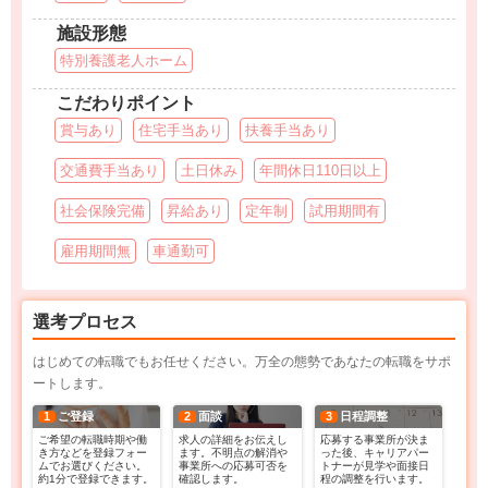
施設形態
特別養護老人ホーム
こだわりポイント
賞与あり
住宅手当あり
扶養手当あり
交通費手当あり
土日休み
年間休日110日以上
社会保険完備
昇給あり
定年制
試用期間有
雇用期間無
車通勤可
選考プロセス
はじめての転職でもお任せください。万全の態勢であなたの転職をサポ
ートします。
1
ご登録
2
面談
3
日程調整
ご希望の転職時期や働
求人の詳細をお伝えし
応募する事業所が決ま
き方などを登録フォー
ます。不明点の解消や
った後、キャリアパー
ムでお選びください。
事業所への応募可否を
トナーが見学や面接日
約1分で登録できます。
確認します。
程の調整を行います。