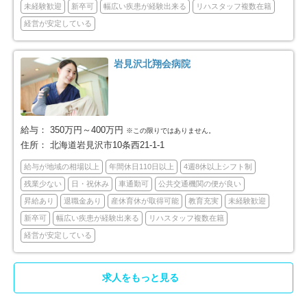
未経験歓迎
新卒可
幅広い疾患が経験出来る
リハスタッフ複数在籍
深川市
富良野市
2
3
経営が安定している
登別市
恵庭市
4
11
岩見沢北翔会病院
伊達市
北広島市
8
12
石狩市
北斗市
11
2
給与：
350万円～400万円
※この限りではありません。
石狩郡当別町
石狩郡新篠津村
住所：
北海道岩見沢市10条西21-1-1
4
1
給与が地域の相場以上
年間休日110日以上
4週8休以上シフト制
松前郡松前町
上磯郡木古内町
2
1
残業少ない
日・祝休み
車通勤可
公共交通機関の便が良い
昇給あり
退職金あり
産休育休が取得可能
教育充実
未経験歓迎
亀田郡七飯町
茅部郡森町
2
2
新卒可
幅広い疾患が経験出来る
リハスタッフ複数在籍
経営が安定している
檜山郡江差町
久遠郡せたな町
4
1
求人をもっと見る
磯谷郡蘭越町
虻田郡倶知安町
1
1