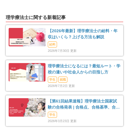
岩内郡岩内町
古宇郡泊村
1
2
余市郡余市町
空知郡南幌町
理学療法士に関する新着記事
5
4
【2026年最新】理学療法士の給料・年
夕張郡由仁町
夕張郡長沼町
2
2
収はいくら？上げる方法も解説
給料
夕張郡栗山町
樺戸郡浦臼町
1
1
2026年7月30日 更新
上川郡美瑛町
苫前郡羽幌町
1
1
理学療法士になるには？最短ルート・学
校の違いや社会人からの目指し方
利尻郡利尻富士町
網走郡美幌町
1
3
学生
就職
2026年7月2日 更新
斜里郡清里町
常呂郡佐呂間町
2
1
【第61回結果速報】理学療法士国家試
紋別郡遠軽町
有珠郡壮瞥町
2
2
験の合格発表 | 合格点、合格基準、合格
率（2026年）
学生
白老郡白老町
虻田郡洞爺湖町
6
6
2026年3月23日 更新