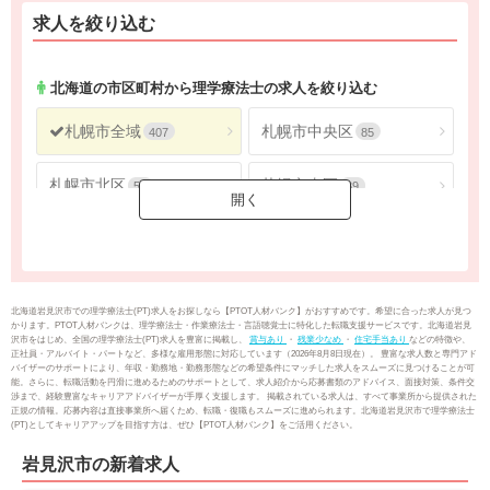
求人を絞り込む
北海道
の市区町村から理学療法士の求人を絞り込む
札幌市全域
札幌市中央区
407
85
札幌市北区
札幌市東区
56
39
札幌市白石区
札幌市豊平区
37
49
札幌市南区
札幌市西区
25
38
北海道岩見沢市での理学療法士(PT)求人をお探しなら【PTOT人材バンク】がおすすめです。希望に合った求人が見つ
かります。PTOT人材バンクは、理学療法士・作業療法士・言語聴覚士に特化した転職支援サービスです。北海道岩見
沢市をはじめ、全国の理学療法士(PT)求人を豊富に掲載し、
賞与あり
・
残業少なめ
・
住宅手当あり
などの特徴や、
札幌市厚別区
札幌市手稲区
21
30
正社員・アルバイト・パートなど、多様な雇用形態に対応しています（2026年8月8日現在）。 豊富な求人数と専門アド
バイザーのサポートにより、年収・勤務地・勤務形態などの希望条件にマッチした求人をスムーズに見つけることが可
能。さらに、転職活動を円滑に進めるためのサポートとして、求人紹介から応募書類のアドバイス、面接対策、条件交
渉まで、経験豊富なキャリアアドバイザーが手厚く支援します。 掲載されている求人は、すべて事業所から提供された
札幌市清田区
函館市
27
25
正規の情報。応募内容は直接事業所へ届くため、転職・復職もスムーズに進められます。北海道岩見沢市で理学療法士
(PT)としてキャリアアップを目指す方は、ぜひ【PTOT人材バンク】をご活用ください。
小樽市
旭川市
27
51
岩見沢市の新着求人