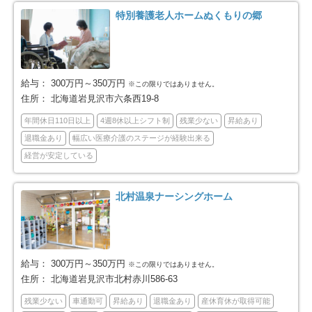
室蘭市
釧路市
3
25
特別養護老人ホームぬくもりの郷
帯広市
北見市
26
16
夕張市
岩見沢市
2
12
給与：
300万円～350万円
※この限りではありません。
住所：
北海道岩見沢市六条西19-8
網走市
留萌市
10
1
年間休日110日以上
4週8休以上シフト制
残業少ない
昇給あり
退職金あり
幅広い医療介護のステージが経験出来る
苫小牧市
稚内市
34
2
経営が安定している
美唄市
江別市
1
20
北村温泉ナーシングホーム
紋別市
士別市
2
2
名寄市
三笠市
5
3
給与：
300万円～350万円
※この限りではありません。
住所：
北海道岩見沢市北村赤川586-63
千歳市
滝川市
16
6
残業少ない
車通勤可
昇給あり
退職金あり
産休育休が取得可能