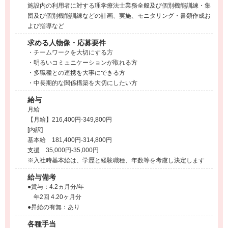
施設内の利用者に対する理学療法士業務全般及び個別機能訓練・集
団及び個別機能訓練などの計画、実施、モニタリング・書類作成お
よび指導など
求める人物像・応募要件
・チームワークを大切にする方
・明るいコミュニケーションが取れる方
・多職種との連携を大事にできる方
・中長期的な関係構築を大切にしたい方
給与
月給
【月給】216,400円-349,800円
[内訳]
基本給 181,400円-314,800円
支援 35,000円-35,000円
※入社時基本給は、学歴と経験職種、年数等を考慮し決定します
給与備考
●賞与：4.2ヵ月分/年
年2回 4.20ヶ月分
●昇給の有無：あり
各種手当