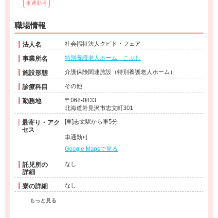
車通勤可
職場情報
社会福祉法人クピド・フェア
法人名
特別養護老人ホーム こぶし
事業所名
介護保険関連施設（特別養護老人ホーム）
施設形態
その他
診療科目
〒068-0833
勤務地
北海道岩見沢市志文町301
[車]志文駅から車5分
最寄り・アク
セス
車通勤可
Google Mapsで見る
なし
託児所の
詳細
なし
寮の詳細
もっと見る