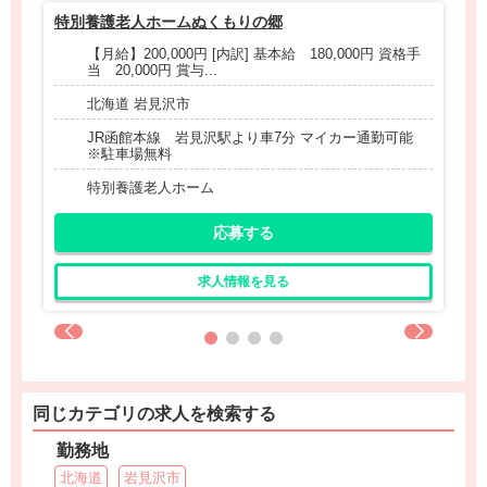
特別養護老人ホームぬくもりの郷
北
【月給】200,000円 [内訳] 基本給 180,000円 資格手
当 20,000円 賞与...
北海道 岩見沢市
JR函館本線 岩見沢駅より車7分 マイカー通勤可能
※駐車場無料
特別養護老人ホーム
応募する
求人情報を見る
同じカテゴリの求人を検索する
勤務地
北海道
岩見沢市