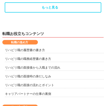
勇払郡むかわ町
沙流郡日高町
2
1
もっと見る
日高郡新ひだか町
河東郡音更町
6
8
河西郡芽室町
広尾郡大樹町
1
2
転職お役立ちコンテンツ
広尾郡広尾町
中川郡幕別町
1
4
転職の進め方
中川郡池田町
釧路郡釧路町
2
3
リハビリ職の履歴書の書き方
リハビリ職の職務経歴書の書き方
川上郡弟子屈町
阿寒郡鶴居村
2
1
リハビリ職の面接後から入職までの流れ
白糠郡白糠町
標津郡中標津町
2
1
リハビリ職の面接時の身だしなみ
リハビリ職の面接の流れとポイント
キャリアパートナーの仕事の裏側