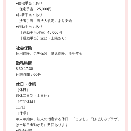
●住宅手当：あり
住宅手当 25,000円
●扶養手当：あり
扶養手当 当法人規定により支給
●通勤手当：あり
【通勤手当月額】45,000円
【通勤手当】支給（上限あり）
社会保険
雇用保険、労災保険、健康保険、厚生年金
勤務時間
8:30-17:30
休憩時間：60分
休日・休暇
［休日］
週休二日制（土日休）
［年間休日］
117日
［休暇］
年末年始休、法人の指定する休日 「こぶし」「ほほえみプラザ」
は土曜日出勤が月に数回あります
●有給休暇