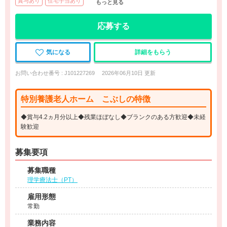
賞与あり
住宅手当あり
もっと見る
応募する
気になる
詳細をもらう
お問い合わせ番号 : J101227269
2026年06月10日 更新
特別養護老人ホーム こぶしの特徴
◆賞与4.2ヵ月分以上◆残業ほぼなし◆ブランクのある方歓迎◆未経
験歓迎
募集要項
募集職種
理学療法士（PT）
雇用形態
常勤
業務内容