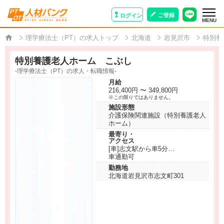
ご登録
ログイン
MENU
理学療法士（PT）の求人トップ
北海道
岩見沢市
特別養
特別養護老人ホーム こぶし
-理学療法士（PT）の求人・転職情報-
月給
216,400円 〜 349,800円
※この限りではありません。
施設形態
介護保険関連施設（特別養護老人
ホーム）
最寄り・
アクセス
[車]志文駅から車5分
車通勤可
勤務地
北海道岩見沢市志文町301