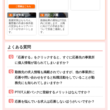
ご登録はこちら
4
面接実施
5
内定～入職
面接対策はもちろん、
面接結果の通知は7日以
履歴書の作成や条件面
内に伝達します。入職
の交渉もキャリアパー
に向けての手続き等に
トナーがサポートしま
ついて別途ご連絡しま
す。
す。
よくある質問
「応募する」をクリックすると、すぐに応募先の事業所
に個人情報が送られてしまいますか？
勤務先の求人情報も掲載されていますが、他の事業所に
応募や問い合わせをすると転職活動をしていることが勤
務先にも知られてしまいますか？
PTOT人材バンクに登録するメリットはなんですか？
応募を悩んでいる求人は応募しないほうがいいですか？